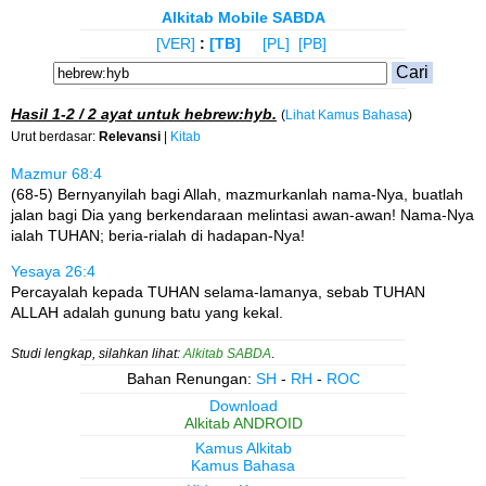
Alkitab Mobile SABDA
[VER]
:
[TB]
[PL]
[PB]
Hasil
1-2 / 2
ayat untuk
hebrew:hyb
.
(
Lihat Kamus Bahasa
)
Urut berdasar:
Relevansi
|
Kitab
Mazmur 68:4
(68-5) Bernyanyilah bagi Allah, mazmurkanlah nama-Nya, buatlah
jalan bagi Dia yang berkendaraan melintasi awan-awan! Nama-Nya
ialah TUHAN; beria-rialah di hadapan-Nya!
Yesaya 26:4
Percayalah kepada TUHAN selama-lamanya, sebab TUHAN
ALLAH adalah gunung batu yang kekal.
Studi lengkap, silahkan lihat:
Alkitab SABDA
.
Bahan Renungan:
SH
-
RH
-
ROC
Download
Alkitab ANDROID
Kamus Alkitab
Kamus Bahasa