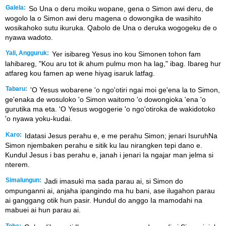
Galela:
So Una o deru moiku wopane, gena o Simon awi deru, de
wogolo la o Simon awi deru magena o dowongika de wasihito
wosikahoko sutu ikuruka. Qabolo de Una o deruka wogogeku de o
nyawa wadoto.
Yali, Angguruk:
Yer isibareg Yesus ino kou Simonen tohon fam
lahibareg, "Kou aru tot ik ahum pulmu mon ha lag," ibag. Ibareg hur
atfareg kou famen ap wene hiyag isaruk latfag.
Tabaru:
'O Yesus wobarene 'o ngo'otiri ngai moi ge'ena la to Simon,
ge'enaka de wosuloko 'o Simon waitomo 'o dowongioka 'ena 'o
gurutika ma eta. 'O Yesus wogogerie 'o ngo'otiroka de wakidotoko
'o nyawa yoku-kudai.
Karo:
Idatasi Jesus perahu e, e me perahu Simon; jenari IsuruhNa
Simon njembaken perahu e sitik ku lau nirangken tepi dano e.
Kundul Jesus i bas perahu e, janah i jenari Ia ngajar man jelma si
nterem.
Simalungun:
Jadi imasuki ma sada parau ai, si Simon do
ompunganni ai, anjaha ipangindo ma hu bani, ase ilugahon parau
ai ganggang otik hun pasir. Hundul do anggo Ia mamodahi na
mabuei ai hun parau ai.
Toba: