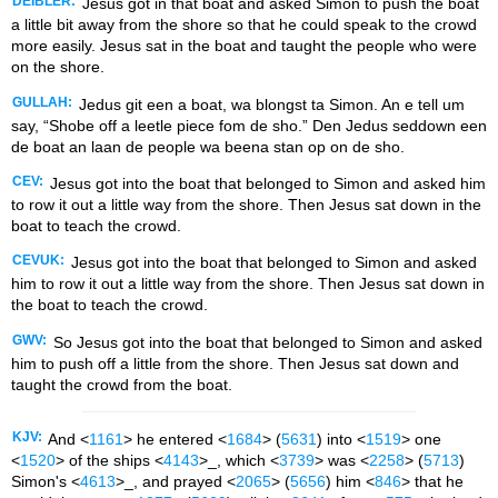
DEIBLER:
Jesus got in that boat and asked Simon to push the boat
a little bit away from the shore so that he could speak to the crowd
more easily. Jesus sat in the boat and taught the people who were
on the shore.
GULLAH:
Jedus git een a boat, wa blongst ta Simon. An e tell um
say, “Shobe off a leetle piece fom de sho.” Den Jedus seddown een
de boat an laan de people wa beena stan op on de sho.
CEV:
Jesus got into the boat that belonged to Simon and asked him
to row it out a little way from the shore. Then Jesus sat down in the
boat to teach the crowd.
CEVUK:
Jesus got into the boat that belonged to Simon and asked
him to row it out a little way from the shore. Then Jesus sat down in
the boat to teach the crowd.
GWV:
So Jesus got into the boat that belonged to Simon and asked
him to push off a little from the shore. Then Jesus sat down and
taught the crowd from the boat.
KJV:
And <
1161
> he entered <
1684
> (
5631
) into <
1519
> one
<
1520
> of the ships <
4143
>_, which <
3739
> was <
2258
> (
5713
)
Simon's <
4613
>_, and prayed <
2065
> (
5656
) him <
846
> that he