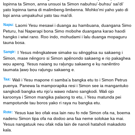
lopinna ta Simon, anna unsuoi ta Simon nabuhsu'-buhsu' sai'di'
yato lopinna tama di malimbeng-limbenna. Mohko'mi yaho yato di
lopi anna umpakuhui yato tau mai'di.
Napu:
Laomi Yesu mesawi i duanga au hambuana, duangana Simo
Peturu, hai Naperapi bona Simo mobohe duangana karao haodi
hangko i wiwi rano. Roo indo, mohudami i lalu duanga mopaguru
tauna bosa.
Sangir:
I Yesus měngkatewe simake su sěnggěsa su sakaeng i
Simon, mase něngoro si Simon apẹ̌nondo sakaeng e riọ pakaghea
wọu apeng. Yesus naiang su ral᷊ungu sakaeng e kụ naněntiro
taumata l᷊awọ bọu ral᷊ungu sakaeng e.
Taa:
Wali i Yesu mapone ri samba’a bangka etu to i Simon Petrus
puenya. Panewa Ia mamporapika resi i Simon see ia mangantuko
sangkodi bangka etu njo’u wawo ndano sangkodi. Wali ojo
karoonya i Simon mangika palaong to etu, i Yesu matunda pei
mampotunde tau boros yako ri raya nu bangka etu.
Rote:
Yesus kae leo ofak esa lain neu fo nde Simon ofa na, boema
nadenu Simon tipa ofa na dodoo ana faa neme solokae ka mai.
Yesus nangatuuk neu ofak ndia lain de nanoli hataholi makadoto
kala.