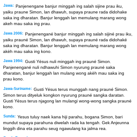
Jawa:
Panjenengane banjur minggah ing salah sijine prau iku,
yaiku praune Simon, lan dhawuh, supaya praune rada didohake
saka ing dharatan. Banjur lenggah lan memulang marang wong
akeh mau saka ing prau.
Jawa 2006:
Panjenengané banjur minggah ing salah sijiné prau iku,
yaiku prauné Simon, lan dhawuh, supaya prauné rada didohaké
saka ing dharatan. Banjur lenggah lan memulang marang wong
akèh mau saka ing kono.
Jawa 1994:
Gusti Yésus nuli minggah ing prauné Simon.
Panjenengané nuli ndhawuhi Simon nyurung prauné saka
dharatan, banjur lenggah lan mulang wong akèh mau saka ing
prau kono.
Jawa-Suriname:
Gusti Yésus terus munggah nang prauné Simon.
Simon terus dityeluk kongkon nyurung prauné sangka daratan.
Gusti Yésus terus njagong lan mulangi wong-wong sangka prauné
kono.
Sunda:
Yesus tuluy naek kana hiji parahu, bogana Simon, bari
mundut supaya parahuna diwelah rada ka tengah. Gek Anjeunna
linggih dina eta parahu seug ngawulang ka jalma rea.