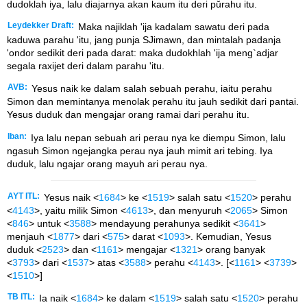
dudoklah iya, lalu diajarnya akan kaum itu deri pŭrahu itu.
Leydekker Draft:
Maka najiklah 'ija kadalam sawatu deri pada
kaduwa parahu 'itu, jang punja SJimawn, dan mintalah padanja
'ondor sedikit deri pada darat: maka dudokhlah 'ija meng`adjar
segala raxijet deri dalam parahu 'itu.
AVB:
Yesus naik ke dalam salah sebuah perahu, iaitu perahu
Simon dan memintanya menolak perahu itu jauh sedikit dari pantai.
Yesus duduk dan mengajar orang ramai dari perahu itu.
Iban:
Iya lalu nepan sebuah ari perau nya ke diempu Simon, lalu
ngasuh Simon ngejangka perau nya jauh mimit ari tebing. Iya
duduk, lalu ngajar orang mayuh ari perau nya.
AYT ITL:
Yesus naik <
1684
> ke <
1519
> salah satu <
1520
> perahu
<
4143
>, yaitu milik Simon <
4613
>, dan menyuruh <
2065
> Simon
<
846
> untuk <
3588
> mendayung perahunya sedikit <
3641
>
menjauh <
1877
> dari <
575
> darat <
1093
>. Kemudian, Yesus
duduk <
2523
> dan <
1161
> mengajar <
1321
> orang banyak
<
3793
> dari <
1537
> atas <
3588
> perahu <
4143
>. [<
1161
> <
3739
>
<
1510
>]
TB ITL:
Ia naik <
1684
> ke dalam <
1519
> salah satu <
1520
> perahu