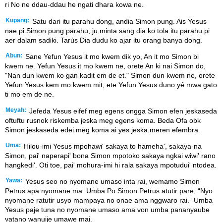
ri No ne ddau-ddau he ngati dhara kowa ne.
Kupang:
Satu dari itu parahu dong, andia Simon pung. Ais Yesus
nae pi Simon pung parahu, ju minta sang dia ko tola itu parahu pi
aer dalam sadiki. Tarús Dia dudu ko ajar itu orang banya dong.
Abun:
Sane Yefun Yesus it mo kwem dik yo, An it mo Simon bi
kwem ne. Yefun Yesus it mo kwem ne, orete An ki nai Simon do,
"Nan dun kwem ko gan kadit em de et." Simon dun kwem ne, orete
Yefun Yesus kem mo kwem mit, ete Yefun Yesus duno yé mwa gato
ti mo em de ne.
Meyah:
Jefeda Yesus eifef meg egens ongga Simon efen jeskaseda
oftuftu rusnok riskemba jeska meg egens koma. Beda Ofa obk
Simon jeskaseda edei meg koma ai yes jeska meren efembra.
Uma:
Hilou-imi Yesus mpohawi' sakaya to hameha', sakaya-na
Simon, pai' naperapi' bona Simon mpotoko sakaya ngkai wiwi' rano
hangkedi'. Oti toe, pai' mohura-imi hi rala sakaya mpotudui' ntodea.
Yawa:
Yesus seo no nyomane umaso inta rai, wemamo Simon
Petrus apa nyomane ma. Umba Po Simon Petrus atutir pare, “Nyo
nyomane ratutir usyo mampaya no onae ama nggwaro rai.” Umba
Yesus paje tuna no nyomane umaso ama von umba pananyaube
vatano wanuije umawe mai.