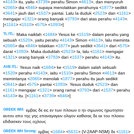
<
4143
> itu, yaitu <
3739
> perahu Simon <
4613
>, dan menyuruh
<
2065
> dia <
846
> supaya menolakkan perahunya <
1877
> sedikit
<
3641
> jauh dari <
1537
> pantai. Lalu Ia duduk <
2523
> dan <
1161
>
mengajar <
1321
> orang banyak <
3793
> dari atas perahu <
4143
>.
[<
1161
> <
1510
> <
575
> <
1093
>]
TL ITL:
Maka naiklah <
1684
> Yesus ke <
1519
> dalam perahu yang
sebuah <
1520
>, yaitu perahu <
4143
> Simon <
4613
>, lalu meminta
<
2065
> dia <
846
> tolakkan <
1877
> jauh sedikit <
3641
> dari <
575
>
darat <
1093
>. Maka duduklah <
2523
> Ia, lalu <
1161
> mengajar
<
1321
> orang banyak <
3793
> dari <
1537
> perahu <
4143
> itu.
AVB ITL:
Yesus naik <
1684
> ke <
1519
> dalam salah sebuah
<
1520
> perahu <
4143
>, iaitu <
1510
> perahu Simon <
4613
> dan
memintanya <
2065
> menolak <
1877
> perahu itu jauh sedikit
<
3641
> dari <
575
> pantai <
1093
>. Yesus duduk <
2523
> dan
<
1161
> mengajar <
1321
> orang ramai <
3793
> dari <
1537
> perahu
<
4143
> itu. [<
1161
> <
3739
> <
846
>]
GREEK WH:
εμβας δε εις εν των πλοιων ο ην σιμωνος ηρωτησεν
αυτον απο της γης επαναγαγειν ολιγον καθισας δε εκ του πλοιου
εδιδασκεν τους οχλους
GREEK WH Strong:
εμβας <
1684
> <
5631
> {V-2AAP-NSM} δε <
1161
>