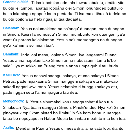
Gorontalo 2006:
Ti Isa lobotulao̒ ode tala tuwau lobulotu, deu̒ito-yito
bulotu lei Simon, lapatao̒ lopoa̒hu olei Simon lohuntudeo̒ bulotulio
boito lolamingo ngopee̒ lonto pentadu. Ti Isa malo tihuloo̒ todelomo
bulotu boito wau helo ngaajali taa dadaata.
Balantak:
Yesus nolumakitmo na sa'angu' duangan, men duangan
ni Simon. Kasi i Ia nomosuu' i Simon mumbuntulkon duangan iya'a
waatu'u paraas ko'alaloman. Yesus no'umoruangmo na duangan
iya'a ka' nimisiso' mian biai'.
Bambam:
Indo lopi mesa, lopinna Simon. Iya längämmi Puang
Yesus anna napelaui lako Simon anna nabussunni tama le'bo'
saidi'. Iya muokko'um Puang Yesus anna umpa'guhui tau buda.
Kaili Da'a:
Yesus nesawi saongu sakaya, etumo sakaya i Simon
Petrus, pade nipakauna Simon nanggeni sakaya etu makawao
sakedi nggari wiwi rano. Yesus nekatoko ri bunggu sakaya etu,
pade nggari setu I'a nompaguru tau dea.
Mongondow:
Ki Yesus sinumakoi kon uangga tobatuí kon tua.
Sinakoian-Nya tua in uangga i Simon. Pinoki'undud-Nya ko'i Simon
pinoyayuk topií kom pintad bo ilimituí in Sia kom bonu in uangga
tatua bo nopoyaput in Habar Mopia kon intau moaínto inta kon tua.
Aralle:
Mendai'mi Puang Yesus di mesa di alla'na yato lopi, dianto