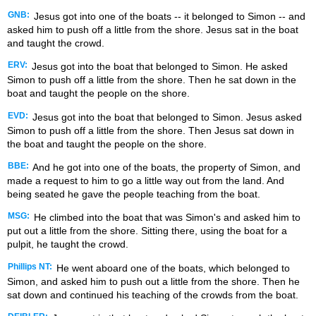
GNB:
Jesus got into one of the boats -- it belonged to Simon -- and
asked him to push off a little from the shore. Jesus sat in the boat
and taught the crowd.
ERV:
Jesus got into the boat that belonged to Simon. He asked
Simon to push off a little from the shore. Then he sat down in the
boat and taught the people on the shore.
EVD:
Jesus got into the boat that belonged to Simon. Jesus asked
Simon to push off a little from the shore. Then Jesus sat down in
the boat and taught the people on the shore.
BBE:
And he got into one of the boats, the property of Simon, and
made a request to him to go a little way out from the land. And
being seated he gave the people teaching from the boat.
MSG:
He climbed into the boat that was Simon's and asked him to
put out a little from the shore. Sitting there, using the boat for a
pulpit, he taught the crowd.
Phillips NT:
He went aboard one of the boats, which belonged to
Simon, and asked him to push out a little from the shore. Then he
sat down and continued his teaching of the crowds from the boat.