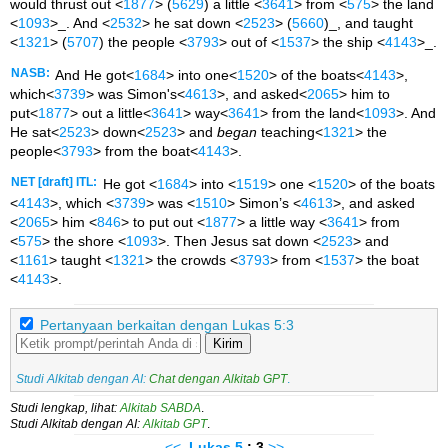
would thrust out <
1877
> (
5629
) a little <
3641
> from <
575
> the land
<
1093
>_. And <
2532
> he sat down <
2523
> (
5660
)_, and taught
<
1321
> (
5707
) the people <
3793
> out of <
1537
> the ship <
4143
>_.
NASB:
And He got<
1684
> into one<
1520
> of the boats<
4143
>,
which<
3739
> was Simon's<
4613
>, and asked<
2065
> him to
put<
1877
> out a little<
3641
> way<
3641
> from the land<
1093
>. And
He sat<
2523
> down<
2523
> and
began
teaching<
1321
> the
people<
3793
> from the boat<
4143
>.
NET [draft] ITL:
He got <
1684
> into <
1519
> one <
1520
> of the boats
<
4143
>, which <
3739
> was <
1510
> Simon’s <
4613
>, and asked
<
2065
> him <
846
> to put out <
1877
> a little way <
3641
> from
<
575
> the shore <
1093
>. Then Jesus sat down <
2523
> and
<
1161
> taught <
1321
> the crowds <
3793
> from <
1537
> the boat
<
4143
>.
Pertanyaan berkaitan dengan Lukas 5:3
Kirim
Studi Alkitab dengan AI:
Chat dengan Alkitab GPT
.
Studi lengkap, lihat:
Alkitab SABDA
.
Studi Alkitab dengan AI:
Alkitab GPT
.
<<
Lukas
5
: 3
>>