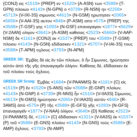
{CONJ} εις <
1519
> {PREP} εν <
1520
> {A-ASN} των <
3588
> {T-
GPN} πλοιων <
4143
> {N-GPN} ο <
3739
> {R-NSN} ην <
2258
>
<
5713
> {V-IXI-3S} σιμωνος <
4613
> {N-GSM} ηρωτησεν <
2065
>
<
5656
> {V-AAI-3S} αυτον <
846
> {P-ASM} απο <
575
> {PREP} της
<
3588
> {T-GSF} γης <
1093
> {N-GSF} επαναγαγειν <
1877
> <
5629
>
{V-2AAN} ολιγον <
3641
> {A-ASM} καθισας <
2523
> <
5660
> {V-AAP-
NSM} δε <
1161
> {CONJ} εκ <
1537
> {PREP} του <
3588
> {T-GSM}
πλοιου <
4143
> {N-GSN} εδιδασκεν <
1321
> <
5707
> {V-IAI-3S} τους
<
3588
> {T-APM} οχλους <
3793
> {N-APM}
GREEK SR:
Ἐμβὰς δὲ εἰς ἓν τῶν πλοίων, ὃ ἦν Σίμωνος, ἠρώτησεν
αὐτὸν ἀπὸ τῆς γῆς ἐπαναγαγεῖν ὀλίγον. Καθίσας δὲ, ἐδίδασκεν ἐκ
τοῦ πλοίου τοὺς ὄχλους.
GREEK SR Srong:
Ἐμβὰς <
1684
> {V-PAANMS} δὲ <
1161
> {C} εἰς
<
1519
> {P} ἓν <
1520
> {S-ANS} τῶν <
3588
> {E-GNP} πλοίων,
<
4143
> {N-GNP} ὃ <
3739
> {R-NNS} ἦν <
1510
> {V-IIA3S} Σίμωνος,
<
4613
> {N-GMS} ἠρώτησεν <
2065
> {V-IAA3S} αὐτὸν <
846
> {R-
3AMS} ἀπὸ <
575
> {P} τῆς <
3588
> {E-GFS} γῆς <
1093
> {N-GFS}
ἐπαναγαγεῖν <
1877
> {V-NAA} ὀλίγον. <
3640
> {D} Καθίσας <
2523
>
{V-PAANMS} δὲ, <
1161
> {C} ἐδίδασκεν <
1321
> {V-IIA3S} ἐκ <
1537
>
{P} τοῦ <
3588
> {E-GNS} πλοίου <
4143
> {N-GNS} τοὺς <
3588
> {E-
AMP} ὄχλους. <
3793
> {N-AMP}