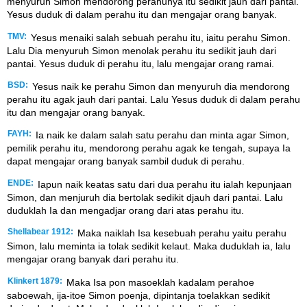
menyuruh Simon mendorong perahunya itu sedikit jauh dari pantai.
Yesus duduk di dalam perahu itu dan mengajar orang banyak.
TMV:
Yesus menaiki salah sebuah perahu itu, iaitu perahu Simon.
Lalu Dia menyuruh Simon menolak perahu itu sedikit jauh dari
pantai. Yesus duduk di perahu itu, lalu mengajar orang ramai.
BSD:
Yesus naik ke perahu Simon dan menyuruh dia mendorong
perahu itu agak jauh dari pantai. Lalu Yesus duduk di dalam perahu
itu dan mengajar orang banyak.
FAYH:
Ia naik ke dalam salah satu perahu dan minta agar Simon,
pemilik perahu itu, mendorong perahu agak ke tengah, supaya Ia
dapat mengajar orang banyak sambil duduk di perahu.
ENDE:
Iapun naik keatas satu dari dua perahu itu ialah kepunjaan
Simon, dan menjuruh dia bertolak sedikit djauh dari pantai. Lalu
duduklah Ia dan mengadjar orang dari atas perahu itu.
Shellabear 1912:
Maka naiklah Isa kesebuah perahu yaitu perahu
Simon, lalu meminta ia tolak sedikit kelaut. Maka duduklah ia, lalu
mengajar orang banyak dari perahu itu.
Klinkert 1879:
Maka Isa pon masoeklah kadalam perahoe
saboewah, ija-itoe Simon poenja, dipintanja toelakkan sedikit