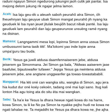
raduni ngayun Simon ngedurong jukungni jaoh cutik jak pantai. Isa
mejong delom jukung rik ngajar jelma lamon.
Aceh:
Isa laju geu-ék u ateueh saboh peurahô atra Simon, óh
lheuehnyan laju geuyue ubak Simon mangat peurahô jih nyang ka
geuduek lé Isa nyan jeuet jitulak beujiôh bacut nibak panté. Isa laju
geuduek lam peurahô dan laju geupeurunoe ureuëng ramé nyang
na disinan.
Mamasa:
Langngammi mesa lopi, lopinna Simon anna ussua Simon
umbussunni tama tasik titti'. Ma'lokomi yao inde lopie anna
umpa'guru tau buda.
Berik:
Yesus ga juwili atdusa daamfennaiserem jebe, atdusa
jeiserem ga Simonmana. Jei Simon ga bala, "Atdwas aaiserem jase
baafulwi, bijautowaifer tufawer." Jepga Yesus ga nwintena atdusa
jeiserem jebe, ane angtane unggwanfer ga towas-towastababili.
Manggarai:
Hia léti oné can wangka situ, wangka di Simon, agu jera
hia kudut dur oné koéy cekoén, tadang oné mai lupi sano. Itug kali
lonton Hia agu toing ata do situ éta mai wangkan.
Sabu:
Ta ha'e ke Yesus la dhara hewue ngati kowa do na harre,
kowa Simon, ta lii ke No pa Simon ta nyakke pejho hudi ne kowa ne
ngati lahalae ne. Ta mejaddhi ke Yesus pa dhara kowa ne, jhe ajha