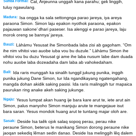
Sunda Formal:
Cat, Anjeunna unggah kana parahu; gek linggih,
tuluy ngawulang.
Madura:
Isa ongga ka sala settongnga parao jareya, iya areya
paraona Simon. Simon laju epakon nyothok paraona, epakon
pajauwan sakone’ dhari paseser. Isa alenggi e parao jareya, laju
morok oreng se bannya’ jareya.
Bauzi:
Làhàmu Yesusat ihe Simonbada laba zisi ab gagoham. “Om
ihe nim vihitoi vao auobe iuba vou bu duzule.” Làhàmu Simon ihe
vihitoi vou bu duzu Yesusat gi ame ihe laba nusum labe dam duada
nohu auobe laba dozeadaha dam laba ab vahokedaham.
Bali:
Ida raris munggah ka sinalih tunggil jukung punika, inggih
punika jukung Dane Simon, tur Ida ngandikayang ngatengahang,
mangda dohan akidik saking pasisi. Ida raris malinggih tur mapaica
paurukan ring anake akeh saking jukunge.
Ngaju:
Yesus lumpat akan huang ije bara kare arut te, iete arut ain
Simon, palus manyoho Simon manjuju arute te mangejaue isut
bara saran. Yesus mondok huang arut te tuntang majar oloh are.
Sasak:
Deside Isa taẽk ojok salaq sopoq perau, perau nike
peraune Simon, beterus Ie manikang Simon dorong peraune nike
jaoqan sekediq lẽman sedin danao. Deside Isa melinggih lẽq dalem