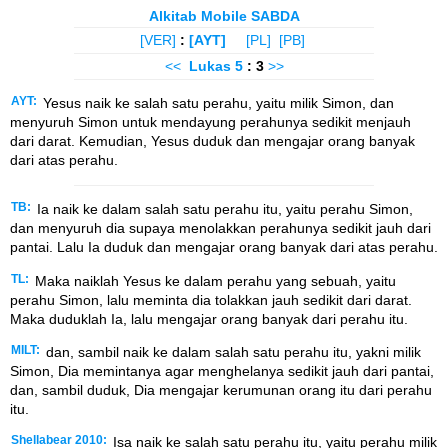
Alkitab Mobile SABDA
[VER]
:
[AYT]
[PL]
[PB]
<<
Lukas
5
: 3
>>
AYT:
Yesus naik ke salah satu perahu, yaitu milik Simon, dan
menyuruh Simon untuk mendayung perahunya sedikit menjauh
dari darat. Kemudian, Yesus duduk dan mengajar orang banyak
dari atas perahu.
TB:
Ia naik ke dalam salah satu perahu itu, yaitu perahu Simon,
dan menyuruh dia supaya menolakkan perahunya sedikit jauh dari
pantai. Lalu Ia duduk dan mengajar orang banyak dari atas perahu.
TL:
Maka naiklah Yesus ke dalam perahu yang sebuah, yaitu
perahu Simon, lalu meminta dia tolakkan jauh sedikit dari darat.
Maka duduklah Ia, lalu mengajar orang banyak dari perahu itu.
MILT:
dan, sambil naik ke dalam salah satu perahu itu, yakni milik
Simon, Dia memintanya agar menghelanya sedikit jauh dari pantai,
dan, sambil duduk, Dia mengajar kerumunan orang itu dari perahu
itu.
Shellabear 2010:
Isa naik ke salah satu perahu itu, yaitu perahu milik