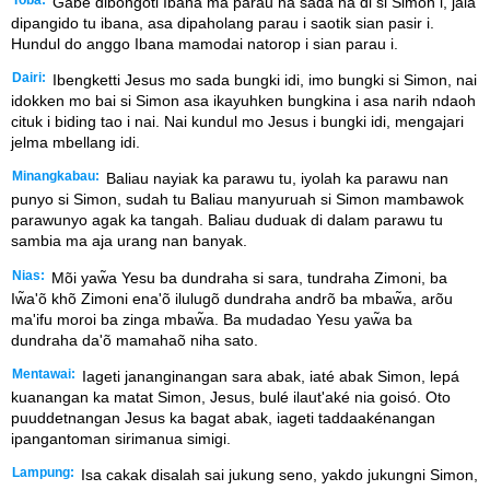
Gabe dibongoti Ibana ma parau na sada na di si Simon i, jala
dipangido tu ibana, asa dipaholang parau i saotik sian pasir i.
Hundul do anggo Ibana mamodai natorop i sian parau i.
Dairi:
Ibengketti Jesus mo sada bungki idi, imo bungki si Simon, nai
idokken mo bai si Simon asa ikayuhken bungkina i asa narih ndaoh
cituk i biding tao i nai. Nai kundul mo Jesus i bungki idi, mengajari
jelma mbellang idi.
Minangkabau:
Baliau nayiak ka parawu tu, iyolah ka parawu nan
punyo si Simon, sudah tu Baliau manyuruah si Simon mambawok
parawunyo agak ka tangah. Baliau duduak di dalam parawu tu
sambia ma aja urang nan banyak.
Nias:
Mõi yaw̃a Yesu ba dundraha si sara, tundraha Zimoni, ba
Iw̃a'õ khõ Zimoni ena'õ ilulugõ dundraha andrõ ba mbaw̃a, arõu
ma'ifu moroi ba zinga mbaw̃a. Ba mudadao Yesu yaw̃a ba
dundraha da'õ mamahaõ niha sato.
Mentawai:
Iageti jananginangan sara abak, iaté abak Simon, lepá
kuanangan ka matat Simon, Jesus, bulé ilaut'aké nia goisó. Oto
puuddetnangan Jesus ka bagat abak, iageti taddaakénangan
ipangantoman sirimanua simigi.
Lampung:
Isa cakak disalah sai jukung seno, yakdo jukungni Simon,