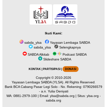
Ikuti Kami:
sabda_ylsa
Yayasan Lembaga SABDA
sabda_ylsa
Selengkapnya
SABDA Alkitab
Podcast SABDA
Slideshare SABDA
KONTAK
|
PARTISIPASI
|
DONASI
Copyright
© 2010-2026
Yayasan Lembaga SABDA (YLSA).
All Rights Reserved.
Bank BCA Cabang Pasar Legi Solo - No. Rekening: 0790266579
- a.n. Yulia Oeniyati
WA:
0881-2979-100
| Email:
ylsa@sabda.org
| Situs:
ylsa.org
-
sabda.org