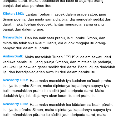
daripada darat. Maka doedoeklah Isa laloe di-adjarnja orang
banjak dari atas perahoe itoe.
Klinkert 1863:
Lantas Toehan masoek dalem praoe satoe, jang
Simon poenja, dan minta sama dia bijar dia menoelak sedikit dari
darat: maka Toehan doedoek, lantas mengadjar sama orang
banjak dari dalem praoe.
Melayu Baba:
Dan Isa naik satu prahu, ia'itu prahu Simon, dan
minta dia tolak sikit k-laut. Habis, dia dudok mngajar itu orang-
banyak deri dalam itu prahu.
Ambon Draft:
Maka masoklah Tuhan JESUS di dalam sawatu deri
kaduwa parahu itu, jang pu-nja Simeon, dan mintalah Ija padanja,
kalu-kalu ija baw-leh geser sedikit deri darat. Bagitu djuga dudoklah
Ija, dan beradjar-adjarlah awm itu deri dalam parahu itu.
Keasberry 1853:
Hata maka masoklah iya kudalam sa'buah prahu
itu, iya itu prahu Simon, maka dipintanya kapadanya supaya iya
bulih munulakkan prahu itu sudikit jauh deripada darat. Maka
duduklah iya, lalu diajarnya akan kaum itu deri prahu itu.
Keasberry 1866:
Hata maka masoklah Isa kŭdalam sa’buah pŭrahu
itu, iya itu pŭrahu Simon; maka dipintanya kapadanya supaya iya
bulih mŭnolakkan pŭrahu itu sŭdikit jauh deripada darat, maka