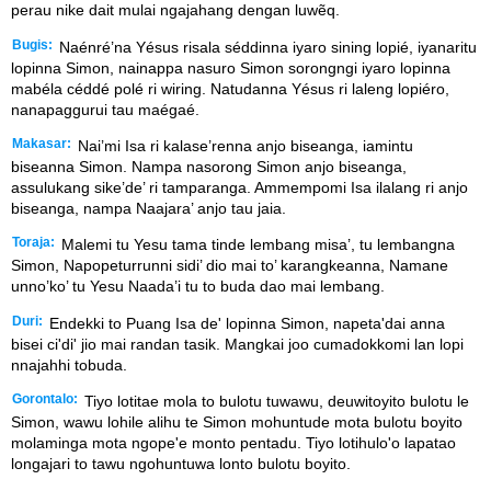
perau nike dait mulai ngajahang dengan luwẽq.
Bugis:
Naénré’na Yésus risala séddinna iyaro sining lopié, iyanaritu
lopinna Simon, nainappa nasuro Simon sorongngi iyaro lopinna
mabéla céddé polé ri wiring. Natudanna Yésus ri laleng lopiéro,
nanapaggurui tau maégaé.
Makasar:
Nai’mi Isa ri kalase’renna anjo biseanga, iamintu
biseanna Simon. Nampa nasorong Simon anjo biseanga,
assulukang sike’de’ ri tamparanga. Ammempomi Isa ilalang ri anjo
biseanga, nampa Naajara’ anjo tau jaia.
Toraja:
Malemi tu Yesu tama tinde lembang misa’, tu lembangna
Simon, Napopeturrunni sidi’ dio mai to’ karangkeanna, Namane
unno’ko’ tu Yesu Naada’i tu to buda dao mai lembang.
Duri:
Endekki to Puang Isa de' lopinna Simon, napeta'dai anna
bisei ci'di' jio mai randan tasik. Mangkai joo cumadokkomi lan lopi
nnajahhi tobuda.
Gorontalo:
Tiyo lotitae mola to bulotu tuwawu, deuwitoyito bulotu le
Simon, wawu lohile alihu te Simon mohuntude mota bulotu boyito
molaminga mota ngope'e monto pentadu. Tiyo lotihulo'o lapatao
longajari to tawu ngohuntuwa lonto bulotu boyito.