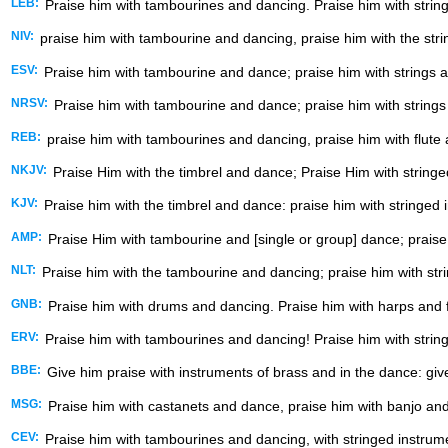
LEB:
Praise him with tambourines and dancing. Praise him with string
NIV:
praise him with tambourine and dancing, praise him with the strin
ESV:
Praise him with tambourine and dance; praise him with strings a
NRSV:
Praise him with tambourine and dance; praise him with strings
REB:
praise him with tambourines and dancing, praise him with flute 
NKJV:
Praise Him with the timbrel and dance; Praise Him with stringe
KJV:
Praise him with the timbrel and dance: praise him with stringed
AMP:
Praise Him with tambourine and [single or group] dance; praise 
NLT:
Praise him with the tambourine and dancing; praise him with stri
GNB:
Praise him with drums and dancing. Praise him with harps and f
ERV:
Praise him with tambourines and dancing! Praise him with string
BBE:
Give him praise with instruments of brass and in the dance: giv
MSG:
Praise him with castanets and dance, praise him with banjo and 
CEV:
Praise him with tambourines and dancing, with stringed instru