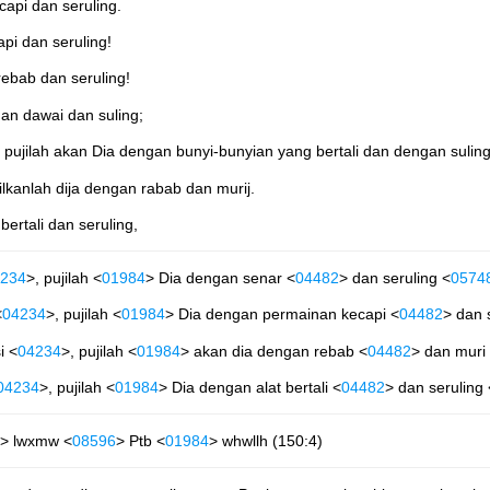
capi dan seruling.
pi dan seruling!
rebab dan seruling!
gan dawai dan suling;
pujilah akan Dia dengan bunyi-bunyian yang bertali dan dengan suling
ilkanlah dija dengan rabab dan murij.
bertali dan seruling,
234
>, pujilah <
01984
> Dia dengan senar <
04482
> dan seruling <
0574
<
04234
>, pujilah <
01984
> Dia dengan permainan kecapi <
04482
> dan 
i <
04234
>, pujilah <
01984
> akan dia dengan rebab <
04482
> dan muri
04234
>, pujilah <
01984
> Dia dengan alat bertali <
04482
> dan seruling 
> lwxmw <
08596
> Ptb <
01984
> whwllh (150:4)