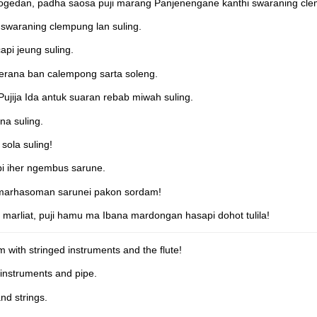
ogedan, padha saosa puji marang Panjenengane kanthi swaraning clem
swaraning clempung lan suling.
api jeung suling.
alerana ban calempong sarta soleng.
ujija Ida antuk suaran rebab miwah suling.
na suling.
sola suling!
api iher ngembus sarune.
a marhasoman sarunei pakon sordam!
marliat, puji hamu ma Ibana mardongan hasapi dohot tulila!
 with stringed instruments and the flute!
 instruments and pipe.
nd strings.