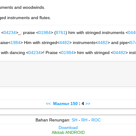
truments and woodwinds.
ged instruments and flutes.
 <
04234
>_: praise <
01984
> (
8761
) him with stringed instruments <
044
raise<
1984
> Him with stringed<
4482
> instruments<
4482
> and pipe<
57
 with dancing <
04234
>! Praise <
01984
> him with stringed <
04482
> ins
<<
Mazmur
150
: 4
>>
Bahan Renungan:
SH
-
RH
-
ROC
Download
Alkitab ANDROID