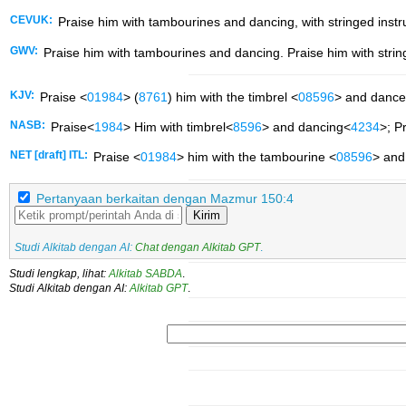
CEVUK:
Praise him with tambourines and dancing, with stringed ins
GWV:
Praise him with tambourines and dancing. Praise him with strin
KJV:
Praise <
01984
> (
8761
) him with the timbrel <
08596
> and dance
NASB:
Praise<
1984
> Him with timbrel<
8596
> and dancing<
4234
>; P
NET [draft] ITL:
Praise <
01984
> him with the tambourine <
08596
> and
Pertanyaan berkaitan dengan Mazmur 150:4
Kirim
Studi Alkitab dengan AI:
Chat dengan Alkitab GPT
.
Studi lengkap, lihat:
Alkitab SABDA
.
Studi Alkitab dengan AI:
Alkitab GPT
.