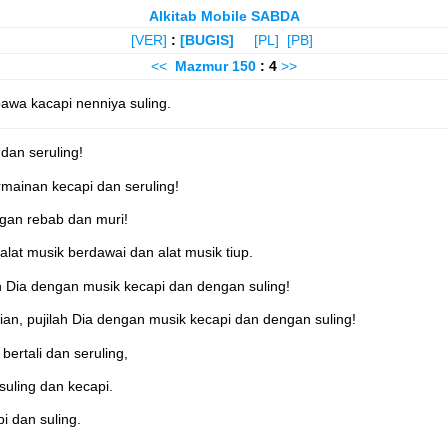
Alkitab Mobile SABDA
[VER]
:
[BUGIS]
[PL]
[PB]
<<
Mazmur
150
: 4
>>
bawa kacapi nenniya suling.
dan seruling!
rmainan kecapi dan seruling!
ngan rebab dan muri!
alat musik berdawai dan alat musik tiup.
h Dia dengan musik kecapi dan dengan suling!
an, pujilah Dia dengan musik kecapi dan dengan suling!
bertali dan seruling,
suling dan kecapi.
i dan suling.