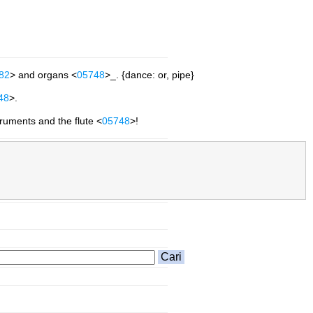
82
> and organs <
05748
>_. {dance: or, pipe}
48
>.
truments and the flute <
05748
>!