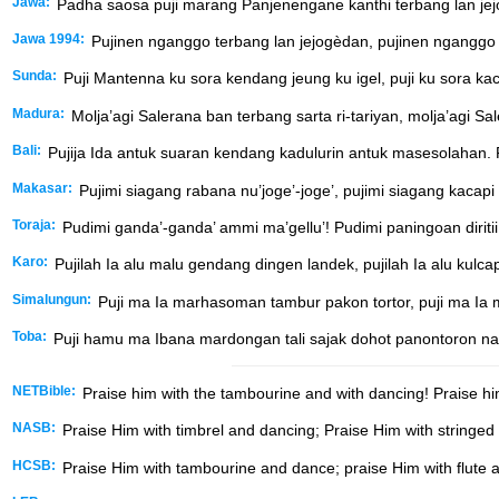
Jawa:
Padha saosa puji marang Panjenengane kanthi terbang lan jej
Jawa 1994:
Pujinen nganggo terbang lan jejogèdan, pujinen nganggo 
Sunda:
Puji Mantenna ku sora kendang jeung ku igel, puji ku sora kac
Madura:
Molja’agi Salerana ban terbang sarta ri-tariyan, molja’agi S
Bali:
Pujija Ida antuk suaran kendang kadulurin antuk masesolahan. P
Makasar:
Pujimi siagang rabana nu’joge’-joge’, pujimi siagang kacapi 
Toraja:
Pudimi ganda’-ganda’ ammi ma’gellu’! Pudimi paningoan diritii 
Karo:
Pujilah Ia alu malu gendang dingen landek, pujilah Ia alu kulc
Simalungun:
Puji ma Ia marhasoman tambur pakon tortor, puji ma I
Toba:
Puji hamu ma Ibana mardongan tali sajak dohot panontoron na 
NETBible:
Praise him with the tambourine and with dancing! Praise him
NASB:
Praise Him with timbrel and dancing; Praise Him with stringed
HCSB:
Praise Him with tambourine and dance; praise Him with flute a