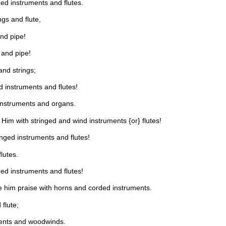
ed instruments and flutes.
gs and flute,
nd pipe!
 and pipe!
and strings;
d instruments and flutes!
 instruments and organs.
Him with stringed and wind instruments {or} flutes!
nged instruments and flutes!
lutes.
ed instruments and flutes!
e him praise with horns and corded instruments.
flute;
ments and woodwinds.