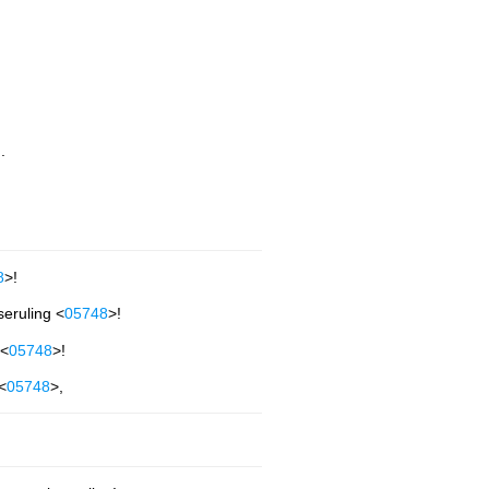
.
8
>!
seruling <
05748
>!
 <
05748
>!
<
05748
>,