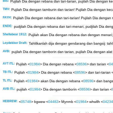
BIS:
Pujilah Dia dengan rebana dan tari-tarian, pujilah Dia dengan ke
TMV:
Pujilah Dia dengan tamburin dan tarian! Pujilah Dia dengan keca
FAYH:
Pujilah Dia dengan rebana dan tari-tarian! Pujilah Dia dengan 
ENDE:
pudjilah Dia dengan rebana dan tari-menari, pudjilah Dia den
Shellabear 1912:
Pujilah akan Dia dengan rebana dan dengan menari; 
Leydekker Draft:
Tahlilkanlah dija dengan gendarang dan bangsij: tahl
AVB:
pujilah Dia dengan tamborin dan tarian, pujilah Dia dengan alat 
AYT ITL:
Pujilah <
01984
> Dia dengan rebana <
08596
> dan tarian <
04
TB ITL:
Pujilah <
01984
> Dia dengan rebana <
08596
> dan tari-tarian 
TL ITL:
Pujilah <
01984
> akan Dia dengan rebana <
08596
> dan bangs
AVB ITL:
pujilah <
01984
> Dia dengan tamborin <
08596
> dan tarian <
HEBREW:
<
05748
> bgwew <
04482
> Mynmb <
01984
> whwllh <
04234