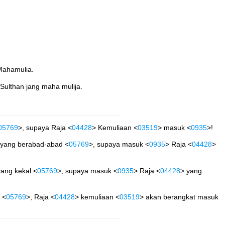
 Mahamulia.
 Sulthan jang maha mulija.
05769
>, supaya Raja <
04428
> Kemuliaan <
03519
> masuk <
0935
>!
 yang berabad-abad <
05769
>, supaya masuk <
0935
> Raja <
04428
>
yang kekal <
05769
>, supaya masuk <
0935
> Raja <
04428
> yang
 <
05769
>, Raja <
04428
> kemuliaan <
03519
> akan berangkat masuk