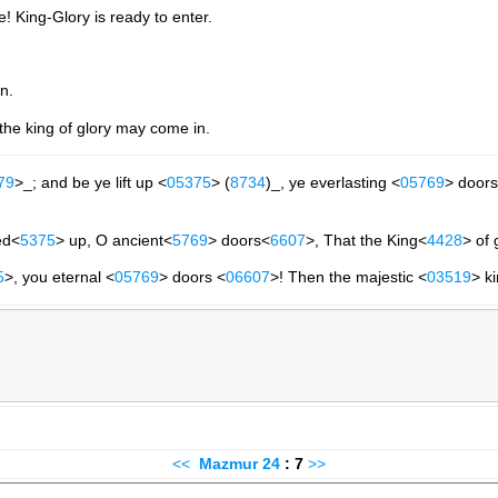
 King-Glory is ready to enter.
n.
 the king of glory may come in.
79
>_; and be ye lift up <
05375
> (
8734
)_, ye everlasting <
05769
> doors
ed<
5375
> up, O ancient<
5769
> doors<
6607
>, That the King<
4428
> of 
5
>, you eternal <
05769
> doors <
06607
>! Then the majestic <
03519
> k
<<
Mazmur
24
: 7
>>