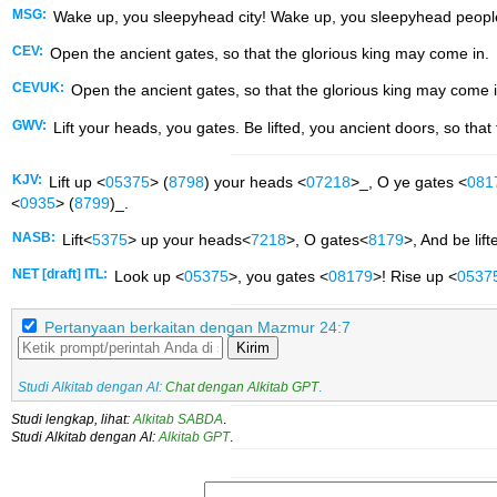
MSG:
Wake up, you sleepyhead city! Wake up, you sleepyhead people!
CEV:
Open the ancient gates, so that the glorious king may come in.
CEVUK:
Open the ancient gates, so that the glorious king may come i
GWV:
Lift your heads, you gates. Be lifted, you ancient doors, so that
KJV:
Lift up <
05375
> (
8798
) your heads <
07218
>_, O ye gates <
081
<
0935
> (
8799
)_.
NASB:
Lift<
5375
> up your heads<
7218
>, O gates<
8179
>, And be lift
NET [draft] ITL:
Look up <
05375
>, you gates <
08179
>! Rise up <
0537
Pertanyaan berkaitan dengan Mazmur 24:7
Kirim
Studi Alkitab dengan AI:
Chat dengan Alkitab GPT
.
Studi lengkap, lihat:
Alkitab SABDA
.
Studi Alkitab dengan AI:
Alkitab GPT
.