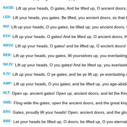
NASB:
Lift up your heads, O gates, And be lifted up, O ancient doors
LEB:
Lift your heads, you gates. Be lifted, you ancient doors, so that
NIV:
Lift up your heads, O you gates; be lifted up, you ancient doors, 
ESV:
Lift up your heads, O gates! And be lifted up, O ancient doors, t
NRSV:
Lift up your heads, O gates! and be lifted up, O ancient doors!
REB:
Lift up your heads, you gates, lift yourselves up, you everlastin
NKJV:
Lift up your heads, O you gates! And be lifted up, you everlasti
KJV:
Lift up your heads, O ye gates; and be ye lift up, ye everlasting 
AMP:
Lift up your heads, O you gates; and be lifted up, you age-abidi
NLT:
Open up, ancient gates! Open up, ancient doors, and let the King
GNB:
Fling wide the gates, open the ancient doors, and the great king
ERV:
Gates, proudly lift your heads! Open, ancient doors, and the glor
BBE:
Let your heads be lifted up, O doors; be lifted up, O you eternal