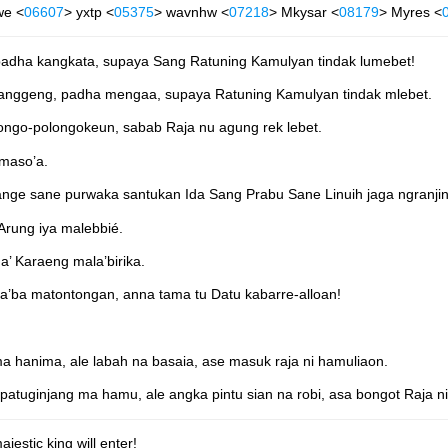
we <
06607
> yxtp <
05375
> wavnhw <
07218
> Mkysar <
08179
> Myres <
dha kangkata, supaya Sang Ratuning Kamulyan tindak lumebet!
anggeng, padha mengaa, supaya Ratuning Kamulyan tindak mlebet.
ongo-polongokeun, sabab Raja nu agung rek lebet.
 maso’a.
e sane purwaka santukan Ida Sang Prabu Sane Linuih jaga ngranjin
rung iya malebbié.
a’ Karaeng mala’birika.
 ba’ba matontongan, anna tama tu Datu kabarre-alloan!
a hanima, ale labah na basaia, ase masuk raja ni hamuliaon.
atuginjang ma hamu, ale angka pintu sian na robi, asa bongot Raja n
estic king will enter!