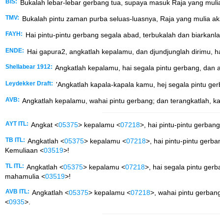
BIS:
Bukalah lebar-lebar gerbang tua, supaya masuk Raja yang muli
TMV:
Bukalah pintu zaman purba seluas-luasnya, Raja yang mulia a
FAYH:
Hai pintu-pintu gerbang segala abad, terbukalah dan biarkan
ENDE:
Hai gapura2, angkatlah kepalamu, dan djundjunglah dirimu, h
Shellabear 1912:
Angkatlah kepalamu, hai segala pintu gerbang, dan 
Leydekker Draft:
'Angkatlah kapala-kapala kamu, hej segala pintu gerb
AVB:
Angkatlah kepalamu, wahai pintu gerbang; dan terangkatlah, k
AYT ITL:
Angkat <
05375
> kepalamu <
07218
>, hai pintu-pintu gerbang
TB ITL:
Angkatlah <
05375
> kepalamu <
07218
>, hai pintu-pintu gerba
Kemuliaan <
03519
>!
TL ITL:
Angkatlah <
05375
> kepalamu <
07218
>, hai segala pintu ger
mahamulia <
03519
>!
AVB ITL:
Angkatlah <
05375
> kepalamu <
07218
>, wahai pintu gerban
<
0935
>.