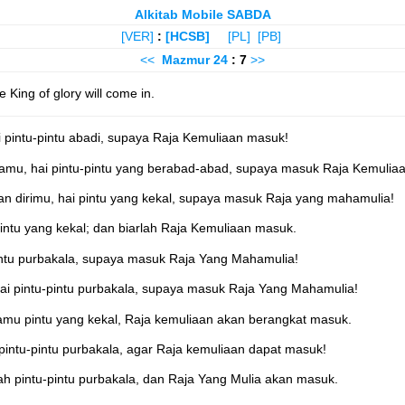
Alkitab Mobile SABDA
[VER]
:
[HCSB]
[PL]
[PB]
<<
Mazmur
24
: 7
>>
 King of glory will come in.
i pintu-pintu abadi, supaya Raja Kemuliaan masuk!
kamu, hai pintu-pintu yang berabad-abad, supaya masuk Raja Kemuliaa
an dirimu, hai pintu yang kekal, supaya masuk Raja yang mahamulia!
pintu yang kekal; dan biarlah Raja Kemuliaan masuk.
intu purbakala, supaya masuk Raja Yang Mahamulia!
ai pintu-pintu purbakala, supaya masuk Raja Yang Mahamulia!
amu pintu yang kekal, Raja kemuliaan akan berangkat masuk.
 pintu-pintu purbakala, agar Raja kemuliaan dapat masuk!
h pintu-pintu purbakala, dan Raja Yang Mulia akan masuk.