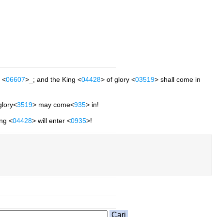
 <
06607
>_; and the King <
04428
> of glory <
03519
> shall come in
glory<
3519
> may come<
935
> in!
ing <
04428
> will enter <
0935
>!