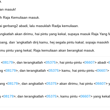
a.
kan masuk!
lah Raja Kemuliaan masuk.
ai gerbang2 abadi, lalu masuklah Radja kemuliaan.
angkatlah akan dirimu, hai pintu yang kekal, supaya masuk Raja Yang
ang, dan 'angkatlah dirij kamu, hej segala pintu kakal; sopaja masokh
amu pintu yang kekal, Raja kemuliaan akan berangkat masuk.
 <
08179
>, dan terangkatlah <
05375
>, hai pintu-pintu <
06607
> abadi <
ng <
08179
>, dan terangkatlah <
05375
> kamu, hai pintu-pintu <
06607
>
bang <
08179
>, dan angkatlah <
05375
> akan dirimu, hai pintu <
06607
> 
g <
08179
>; dan terangkatlah <
05375
>, kamu pintu <
06607
> yang kekal