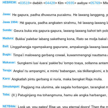
HEBREW:
<
03519
> dwbkh <
04428
> Klm <
0935
> awbyw <
05769
> Ml
Jawa:
He gapura, padha dhuwurna pucakmu. He lawang langgeng, pa
Jawa 1994:
Hé gapura, padha angkaten sirahmu, hé lawang-lawang l
Sunda:
Geura buka eta gapura-gapura, lawang-lawang kahot teh pol
Madura:
Bukka’ palebar labang saketheng kona, Rato se molja bakal
Bali:
Linggahangja ngampakang gapurane, ampakangja lawang-lawang
Bugis:
Timpa’i malowang gerbang cowaé, kuwammengngi nauttama A
Makasar:
Sungkemi lua’-luara’ pakke’bu’ lompo toaya, sollanna antam
Toraja:
Angka’i tu ampangmi, e mintu’ babangan, sia tikillangkomi, e
Karo:
Angkatlah pintu gerbang si nuria, maka bengket Raja mulia.
Simalungun:
Pagijang ma ulunima, ale sagala horbangan, tarangkat m
Toba:
(II.) Patuginjang ma tohangmuna, hamu ale angka harbangan, p
NETBible:
Look up, you gates! Rise up, you eternal doors! Then the maj