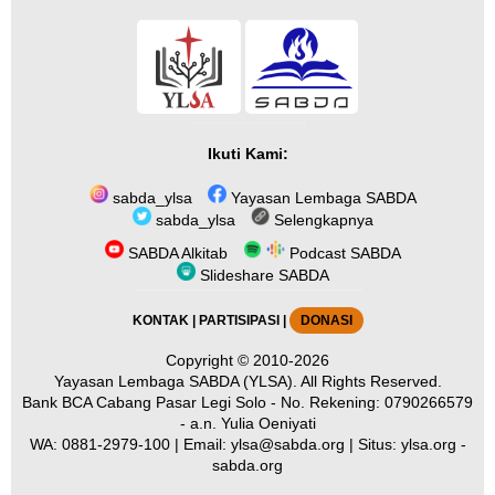
Ikuti Kami:
sabda_ylsa
Yayasan Lembaga SABDA
sabda_ylsa
Selengkapnya
SABDA Alkitab
Podcast SABDA
Slideshare SABDA
KONTAK
|
PARTISIPASI
|
DONASI
Copyright
© 2010-2026
Yayasan Lembaga SABDA (YLSA).
All Rights Reserved.
Bank BCA Cabang Pasar Legi Solo - No. Rekening: 0790266579
- a.n. Yulia Oeniyati
WA:
0881-2979-100
| Email:
ylsa@sabda.org
| Situs:
ylsa.org
-
sabda.org