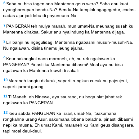
6
Saha nu bisa tagen ana Mantenna geus wera? Saha anu kuat
nyanghareupan bendu-Na? Bendu-Na tamplok ngagegedur, cadas-
cadas ajur jadi lebu di payuneuna-Na.
7
PANGERAN teh mulya manah, mun umat-Na meunang susah ku
Mantenna diraksa. Sakur anu nyalindung ka Mantenna dijaga.
8
Lir banjir nu ngagulidag, Mantenna ngabasmi musuh-musuh-Na.
Nu ngalawan, disina tinemu jeung ajalna.
9
Keur sakongkol naon maraneh, eh, nu rek ngalawan ka
PANGERAN? Pinasti ku Mantenna dibasmi! Moal aya nu bisa
ngalawan ka Mantenna leuwih ti sakali.
10
Maraneh tangtu diduruk, saperti rungkun cucuk nu pajeujeut,
saperti jarami garing.
11
Ti Maneh, eh Ninewe, aya saurang, nu boga niat jahat rek
ngalawan ka PANGERAN.
12
Kieu sabda PANGERAN ka Israil, umat-Na, "Sakumaha
rongkahna urang Asur, sakumaha lobana baladna, pinasti dibasmi
nepi ka musna. Eh umat Kami, maraneh ku Kami geus disangsara,
tapi moal deui-deui.