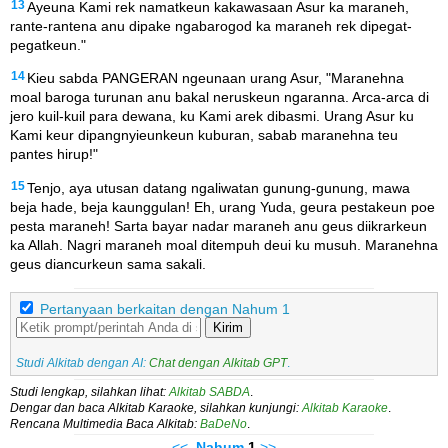
13
Ayeuna Kami rek namatkeun kakawasaan Asur ka maraneh,
rante-rantena anu dipake ngabarogod ka maraneh rek dipegat-
pegatkeun."
14
Kieu sabda PANGERAN ngeunaan urang Asur, "Maranehna
moal baroga turunan anu bakal neruskeun ngaranna. Arca-arca di
jero kuil-kuil para dewana, ku Kami arek dibasmi. Urang Asur ku
Kami keur dipangnyieunkeun kuburan, sabab maranehna teu
pantes hirup!"
15
Tenjo, aya utusan datang ngaliwatan gunung-gunung, mawa
beja hade, beja kaunggulan! Eh, urang Yuda, geura pestakeun poe
pesta maraneh! Sarta bayar nadar maraneh anu geus diikrarkeun
ka Allah. Nagri maraneh moal ditempuh deui ku musuh. Maranehna
geus diancurkeun sama sakali.
Pertanyaan berkaitan dengan Nahum 1
Kirim
Studi Alkitab dengan AI:
Chat dengan Alkitab GPT
.
Studi lengkap, silahkan lihat:
Alkitab SABDA
.
Dengar dan baca Alkitab Karaoke, silahkan kunjungi:
Alkitab Karaoke
.
Rencana Multimedia Baca Alkitab:
BaDeNo
.
<<
Nahum
1
>>