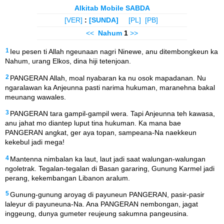
Alkitab Mobile SABDA
[VER]
:
[SUNDA]
[PL]
[PB]
<<
Nahum
1
>>
1
Ieu pesen ti Allah ngeunaan nagri Ninewe, anu ditembongkeun ka
Nahum, urang Elkos, dina hiji tetenjoan.
2
PANGERAN Allah, moal nyabaran ka nu osok mapadanan. Nu
ngaralawan ka Anjeunna pasti narima hukuman, maranehna bakal
meunang wawales.
3
PANGERAN tara gampil-gampil wera. Tapi Anjeunna teh kawasa,
anu jahat mo diantep luput tina hukuman. Ka mana bae
PANGERAN angkat, ger aya topan, sampeana-Na naekkeun
kekebul jadi mega!
4
Mantenna nimbalan ka laut, laut jadi saat walungan-walungan
ngoletrak. Tegalan-tegalan di Basan gararing, Gunung Karmel jadi
perang, kekembangan Libanon aralum.
5
Gunung-gunung aroyag di payuneun PANGERAN, pasir-pasir
laleyur di payuneuna-Na. Ana PANGERAN nembongan, jagat
inggeung, dunya gumeter reujeung sakumna pangeusina.