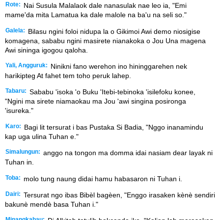
Rote:
Nai Susula Malalaok dale nanasulak nae leo ia, "Emi
mame'da mita Lamatua ka dale malole na ba'u na seli so."
Galela:
Bilasu ngini foloi nidupa la o Gikimoi Awi demo niosigise
komagena, sababu ngini masirete nianakoka o Jou Una magena
Awi sininga igogou qaloha.
Yali, Angguruk:
Ninikni fano werehon ino hininggarehen nek
harikipteg At fahet tem toho peruk lahep.
Tabaru:
Sababu 'isoka 'o Buku 'Itebi-tebinoka 'isilefoku konee,
"Ngini ma sirete niamaokau ma Jou 'awi singina posironga
'isureka."
Karo:
Bagi lit tersurat i bas Pustaka Si Badia, "Nggo inanamindu
kap uga ulina Tuhan e."
Simalungun:
anggo na tongon ma domma idai nasiam dear layak ni
Tuhan in.
Toba:
molo tung naung didai hamu habasaron ni Tuhan i.
Dairi:
Tersurat ngo ibas Bibèl bagèen, "Enggo irasaken kènè sendiri
bakunè mendè basa Tuhan i."
Minangkabau: