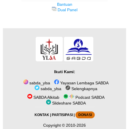
Bantuan
Dual Panel
Ikuti Kami:
sabda_ylsa
Yayasan Lembaga SABDA
sabda_ylsa
Selengkapnya
SABDA Alkitab
Podcast SABDA
Slideshare SABDA
KONTAK
|
PARTISIPASI
|
DONASI
Copyright
© 2010-2026