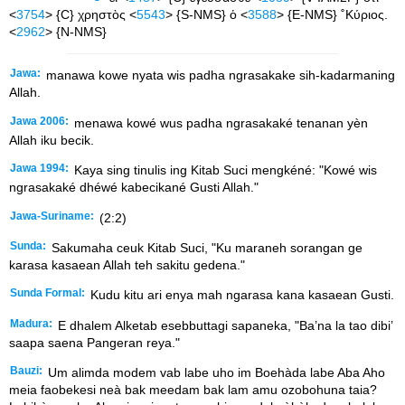
<
3754
> {C} χρηστὸς <
5543
> {S-NMS} ὁ <
3588
> {E-NMS} ˚Κύριος.
<
2962
> {N-NMS}
Jawa:
manawa kowe nyata wis padha ngrasakake sih-kadarmaning
Allah.
Jawa 2006:
menawa kowé wus padha ngrasakaké tenanan yèn
Allah iku becik.
Jawa 1994:
Kaya sing tinulis ing Kitab Suci mengkéné: "Kowé wis
ngrasakaké dhéwé kabecikané Gusti Allah."
Jawa-Suriname:
(2:2)
Sunda:
Sakumaha ceuk Kitab Suci, "Ku maraneh sorangan ge
karasa kasaean Allah teh sakitu gedena."
Sunda Formal:
Kudu kitu ari enya mah ngarasa kana kasaean Gusti.
Madura:
E dhalem Alketab esebbuttagi sapaneka, "Ba’na la tao dibi’
saapa saena Pangeran reya."
Bauzi:
Um alimda modem vab labe uho im Boehàda labe Aba Aho
meia faobekesi neà bak meedam bak lam amu ozobohuna taia?