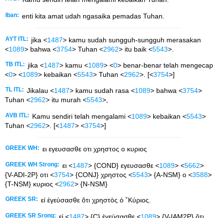
Iban:
enti kita amat udah ngasaika pemadas Tuhan.
AYT ITL:
jika <
1487
> kamu sudah sungguh-sungguh merasakan
<
1089
> bahwa <
3754
> Tuhan <
2962
> itu baik <
5543
>.
TB ITL:
jika <
1487
> kamu <
1089
> <
0
> benar-benar telah mengecap
<
0
> <
1089
> kebaikan <
5543
> Tuhan <
2962
>. [<
3754
>]
TL ITL:
Jikalau <
1487
> kamu sudah rasa <
1089
> bahwa <
3754
>
Tuhan <
2962
> itu murah <
5543
>,
AVB ITL:
Kamu sendiri telah mengalami <
1089
> kebaikan <
5543
>
Tuhan <
2962
>. [<
1487
> <
3754
>]
GREEK WH:
ει εγευσασθε οτι χρηστος ο κυριος
GREEK WH Strong:
ει <
1487
> {COND} εγευσασθε <
1089
> <
5662
>
{V-ADI-2P} οτι <
3754
> {CONJ} χρηστος <
5543
> {A-NSM} ο <
3588
>
{T-NSM} κυριος <
2962
> {N-NSM}
GREEK SR:
εἰ ἐγεύσασθε ὅτι χρηστὸς ὁ ˚Κύριος.
GREEK SR Srong:
εἰ <
1487
> {C} ἐγεύσασθε <
1089
> {V-IAM2P} ὅτι