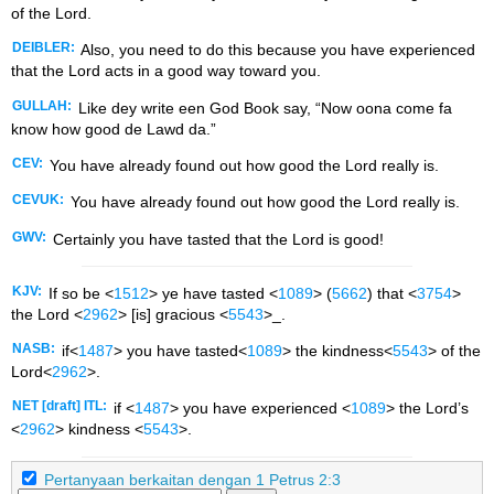
of the Lord.
DEIBLER:
Also, you need to do this because you have experienced
that the Lord acts in a good way toward you.
GULLAH:
Like dey write een God Book say, “Now oona come fa
know how good de Lawd da.”
CEV:
You have already found out how good the Lord really is.
CEVUK:
You have already found out how good the Lord really is.
GWV:
Certainly you have tasted that the Lord is good!
KJV:
If so be <
1512
> ye have tasted <
1089
> (
5662
) that <
3754
>
the Lord <
2962
> [is] gracious <
5543
>_.
NASB:
if<
1487
> you have tasted<
1089
> the kindness<
5543
> of the
Lord<
2962
>.
NET [draft] ITL:
if <
1487
> you have experienced <
1089
> the Lord’s
<
2962
> kindness <
5543
>.
Pertanyaan berkaitan dengan 1 Petrus 2:3