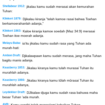
Shellabear 1912:
jikalau kamu sudah merasai akan kemurahan
Tuhan:
Klinkert 1879:
Djikalau kiranja "telah kamoe rasai bahwa Toehan
berkamoerahanlah adanja,"
Klinkert 1863:
Kaloe kiranja kamoe soedah {Maz 34:9} merasai
Toehan itoe moerah adanja.
Melayu Baba:
ia'itu jikalau kamu sudah rasa yang Tuhan ada
murah-hati:
Ambon Draft:
Djikalawpawn kamu sudah merasa, jang maha Tuhan
bagitu manis adanja.
Keasberry 1853:
Jikalau kiranya kamu tulah murasai Tuhan itu
murahlah adanya.
Keasberry 1866:
Jikalau kiranya kamu tŭlah mŭrasai Tuhan itu
murahlah adanya,
Leydekker Draft:
DJikalaw djuga kamu sudah rasa bahuwa maha
besar Tuhan 'ada murah.
AVB:
Kamu sendiri telah mengalami kebaikan Tuhan.