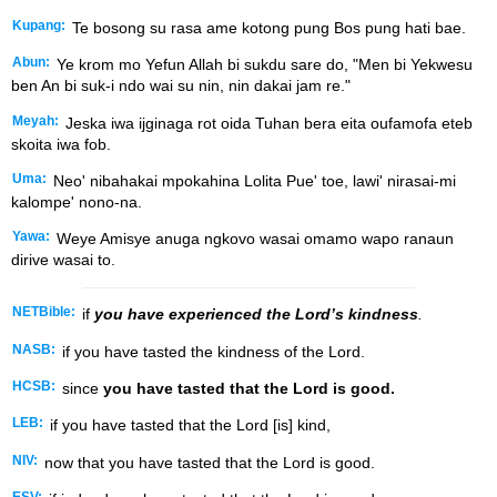
Kupang:
Te bosong su rasa ame kotong pung Bos pung hati bae.
Abun:
Ye krom mo Yefun Allah bi sukdu sare do, "Men bi Yekwesu
ben An bi suk-i ndo wai su nin, nin dakai jam re."
Meyah:
Jeska iwa ijginaga rot oida Tuhan bera eita oufamofa eteb
skoita iwa fob.
Uma:
Neo' nibahakai mpokahina Lolita Pue' toe, lawi' nirasai-mi
kalompe' nono-na.
Yawa:
Weye Amisye anuga ngkovo wasai omamo wapo ranaun
dirive wasai to.
NETBible:
if
you have experienced
the Lord’s kindness
.
NASB:
if you have tasted the kindness of the Lord.
HCSB:
since
you have tasted that the Lord is good.
LEB:
if you have tasted that the Lord [is] kind,
NIV:
now that you have tasted that the Lord is good.