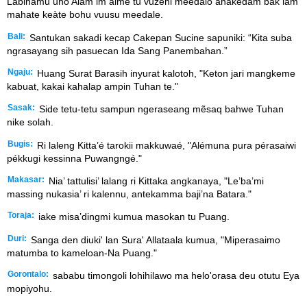
Labihàmu uho Alam im aime tu vuzehi meedalo àhàkedam bak lam
mahate keàte bohu vuusu meedale.
Bali:
Santukan sakadi kecap Cakepan Sucine sapuniki: “Kita suba
ngrasayang sih pasuecan Ida Sang Panembahan.”
Ngaju:
Huang Surat Barasih inyurat kalotoh, "Keton jari mangkeme
kabuat, kakai kahalap ampin Tuhan te."
Sasak:
Side tetu-tetu sampun ngeraseang mẽsaq bahwe Tuhan
nike solah.
Bugis:
Ri laleng Kitta’é tarokii makkuwaé, "Alémuna pura pérasaiwi
pékkugi kessinna Puwangngé."
Makasar:
Nia’ tattulisi’ lalang ri Kittaka angkanaya, "Le’ba’mi
massing nukasia’ ri kalennu, antekamma baji’na Batara."
Toraja:
iake misa’dingmi kumua masokan tu Puang.
Duri:
Sanga den diuki' lan Sura' Allataala kumua, "Miperasaimo
matumba to kameloan-Na Puang."
Gorontalo:
sababu timongoli lohihilawo ma helo'orasa deu otutu Eya
mopiyohu.