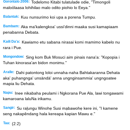
Gorontalo 2006:
Todelomo Kitabi tulatulade odie, "Timongoli
maloo̒laasa lohihilao malo odito piohio lo Eeya."
Balantak:
Kuu nunsurimo koi upa a porena Tumpu.
Bambam:
Aka ma'kalengkoa' ussi'dinni maaka susi kamapiaam
penabanna Debata.
Kaili Da'a:
Kawiamo etu sabana nirasai komi mamimo kabelo nu
rara i Pue.
Mongondow:
Sing kom Buk Mosuci aim pinais nana'a: "Kopopia i
Tuhan kinorasa'an bidon monimu."
Aralle:
Dahi patontong loloi unnaha-naha Bahtakaranna Dehata
aka' puhangnga' unsändä' anna ungnginsammia' ungngoatee
mapia liu Dehata.
Napu:
Inee nikabaha peulami i Ngkorana Pue Ala, lawi tongawami
kamaroana laluNa irikamu.
Sangir:
Su ral᷊ungu Winohẹ Susi mạbawohẹ kere ini, "I kamene
seng nakapěndang hala kereapa kapian Mawu e."
Taa:
(2:2)