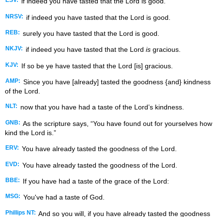
ESV:
if indeed you have tasted that the Lord is good.
NRSV:
if indeed you have tasted that the Lord is good.
REB:
surely you have tasted that the Lord is good.
NKJV:
if indeed you have tasted that the Lord
is
gracious.
KJV:
If so be ye have tasted that the Lord [is] gracious.
AMP:
Since you have [already] tasted the goodness {and} kindness
of the Lord.
NLT:
now that you have had a taste of the Lord’s kindness.
GNB:
As the scripture says, “You have found out for yourselves how
kind the Lord is.”
ERV:
You have already tasted the goodness of the Lord.
EVD:
You have already tasted the goodness of the Lord.
BBE:
If you have had a taste of the grace of the Lord:
MSG:
You've had a taste of God.
Phillips NT:
And so you will, if you have already tasted the goodness