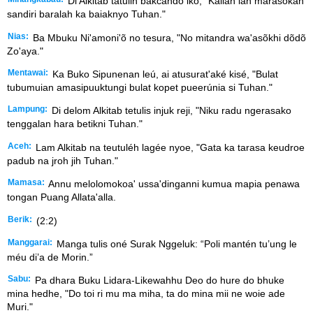
Di Alkitab tatulih bakcando iko, "Kalian lah marasokan
sandiri baralah ka baiaknyo Tuhan."
Nias:
Ba Mbuku Ni'amoni'õ no tesura, "No mitandra wa'asõkhi dõdõ
Zo'aya."
Mentawai:
Ka Buko Sipunenan leú, ai atusurat'aké kisé, "Bulat
tubumuian amasipuuktungi bulat kopet pueerúnia si Tuhan."
Lampung:
Di delom Alkitab tetulis injuk reji, "Niku radu ngerasako
tenggalan hara betikni Tuhan."
Aceh:
Lam Alkitab na teutuléh lagée nyoe, "Gata ka tarasa keudroe
padub na jroh jih Tuhan."
Mamasa:
Annu melolomokoa' ussa'dinganni kumua mapia penawa
tongan Puang Allata'alla.
Berik:
(2:2)
Manggarai:
Manga tulis oné Surak Nggeluk: “Poli mantén tu’ung le
méu di’a de Morin.”
Sabu:
Pa dhara Buku Lidara-Likewahhu Deo do hure do bhuke
mina hedhe, "Do toi ri mu ma miha, ta do mina mii ne woie ade
Muri."