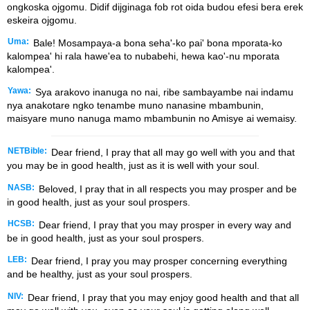
ongkoska ojgomu. Didif dijginaga fob rot oida budou efesi bera erek
eskeira ojgomu.
Uma:
Bale! Mosampaya-a bona seha'-ko pai' bona mporata-ko
kalompea' hi rala hawe'ea to nubabehi, hewa kao'-nu mporata
kalompea'.
Yawa:
Sya arakovo inanuga no nai, ribe sambayambe nai indamu
nya anakotare ngko tenambe muno nanasine mbambunin,
maisyare muno nanuga mamo mbambunin no Amisye ai wemaisy.
NETBible:
Dear friend, I pray that all may go well with you and that
you may be in good health, just as it is well with your soul.
NASB:
Beloved, I pray that in all respects you may prosper and be
in good health, just as your soul prospers.
HCSB:
Dear friend, I pray that you may prosper in every way and
be in good health, just as your soul prospers.
LEB:
Dear friend, I pray you may prosper concerning everything
and be healthy, just as your soul prospers.
NIV:
Dear friend, I pray that you may enjoy good health and that all