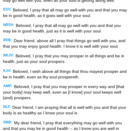
may go well with you, even as your soul is getting along well.
ESV:
Beloved, I pray that all may go well with you and that you may
be in good health, as it goes well with your soul.
NRSV:
Beloved, I pray that all may go well with you and that you
may be in good health, just as it is well with your soul.
REB:
Dear friend, above all I pray that things go well with you, and
that you may enjoy good health: I know it is well with your soul.
NKJV:
Beloved, I pray that you may prosper in all things and be in
health, just as your soul prospers.
KJV:
Beloved, I wish above all things that thou mayest prosper and
be in health, even as thy soul prospereth.
AMP:
Beloved, I pray that you may prosper in every way and [that
your body] may keep well, even as [I know] your soul keeps well
{and} prospers.
NLT:
Dear friend, I am praying that all is well with you and that your
body is as healthy as I know your soul is.
GNB:
My dear friend, I pray that everything may go well with you
and that you may be in good health -- as I know you are well in