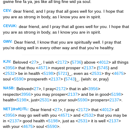
gwine fine fa ya, jes like all ting fine wid ya soul.
CEV:
dear friend, and I pray that all goes well for you. I hope that
you are as strong in body, as I know you are in spirit.
CEVUK:
dear friend, and I pray that all goes well for you. I hope that
you are as strong in body, as I know you are in spirit.
GWV:
Dear friend, I know that you are spiritually well. I pray that
you’re doing well in every other way and that you’re healthy.
KJV:
Beloved <
27
>_, I wish <
2172
> (
5736
) above <
4012
> all things
<
3956
> that thou <
4571
> mayest prosper <
2137
> (
5745
) and
<
2532
> be in health <
5198
> (
5721
)_, even as <
2531
> thy <
4675
>
soul <
5590
> prospereth <
2137
> (
5743
)_. {wish: or, pray}
NASB:
Beloved<
27
>, I pray<
2172
> that in all<
3956
>
respects<
3956
> you may prosper<
2137
> and be in good<
5198
>
health<
5198
>, just<
2531
> as your soul<
5590
> prospers<
2137
>.
NET [draft] ITL:
Dear friend <
27
>, I pray <
2172
> that <
4012
> all
<
3956
> may go well with you <
4571
> and <
2532
> that you may be
in <
2137
> good health <
5198
>, just as <
2531
> it is well <
2137
>
with your <
4675
> soul <
5590
>.