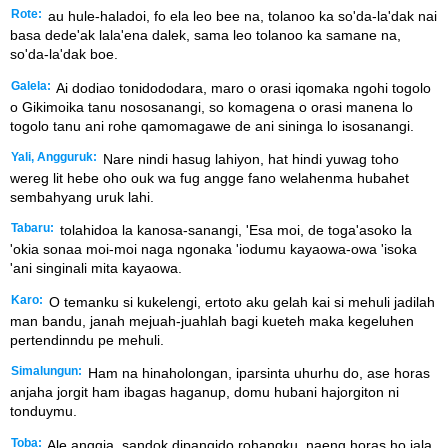
Rote:
au hule-haladoi, fo ela leo bee na, tolanoo ka so'da-la'dak nai
basa dede'ak lala'ena dalek, sama leo tolanoo ka samane na,
so'da-la'dak boe.
Galela:
Ai dodiao tonidododara, maro o orasi iqomaka ngohi togolo
o Gikimoika tanu nososanangi, so komagena o orasi manena lo
togolo tanu ani rohe qamomagawe de ani sininga lo isosanangi.
Yali, Angguruk:
Nare nindi hasug lahiyon, hat hindi yuwag toho
wereg lit hebe oho ouk wa fug angge fano welahenma hubahet
sembahyang uruk lahi.
Tabaru:
tolahidoa la kanosa-sanangi, 'Esa moi, de toga'asoko la
'okia sonaa moi-moi naga ngonaka 'iodumu kayaowa-owa 'isoka
'ani singinali mita kayaowa.
Karo:
O temanku si kukelengi, ertoto aku gelah kai si mehuli jadilah
man bandu, janah mejuah-juahlah bagi kueteh maka kegeluhen
pertendinndu pe mehuli.
Simalungun:
Ham na hinaholongan, iparsinta uhurhu do, ase horas
anjaha jorgit ham ibagas haganup, domu hubani hajorgiton ni
tonduymu.
Toba:
Ale anggia, sandok dipangido rohangku, naeng horas ho jala