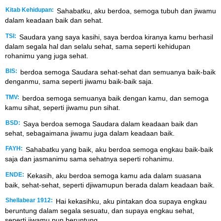
Kitab Kehidupan:
Sahabatku, aku berdoa, semoga tubuh dan jiwamu
dalam keadaan baik dan sehat.
TSI:
Saudara yang saya kasihi, saya berdoa kiranya kamu berhasil
dalam segala hal dan selalu sehat, sama seperti kehidupan
rohanimu yang juga sehat.
BIS:
berdoa semoga Saudara sehat-sehat dan semuanya baik-baik
denganmu, sama seperti jiwamu baik-baik saja.
TMV:
berdoa semoga semuanya baik dengan kamu, dan semoga
kamu sihat, seperti jiwamu pun sihat.
BSD:
Saya berdoa semoga Saudara dalam keadaan baik dan
sehat, sebagaimana jiwamu juga dalam keadaan baik.
FAYH:
Sahabatku yang baik, aku berdoa semoga engkau baik-baik
saja dan jasmanimu sama sehatnya seperti rohanimu.
ENDE:
Kekasih, aku berdoa semoga kamu ada dalam suasana
baik, sehat-sehat, seperti djiwamupun berada dalam keadaan baik.
Shellabear 1912:
Hai kekasihku, aku pintakan doa supaya engkau
beruntung dalam segala sesuatu, dan supaya engkau sehat,
seperti jiwamu pun beruntung.