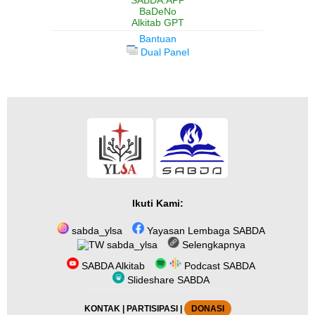
BaDeNo
Alkitab GPT
Bantuan
Dual Panel
Ikuti Kami:
sabda_ylsa
Yayasan Lembaga SABDA
sabda_ylsa
Selengkapnya
SABDA Alkitab
Podcast SABDA
Slideshare SABDA
KONTAK
|
PARTISIPASI
|
DONASI