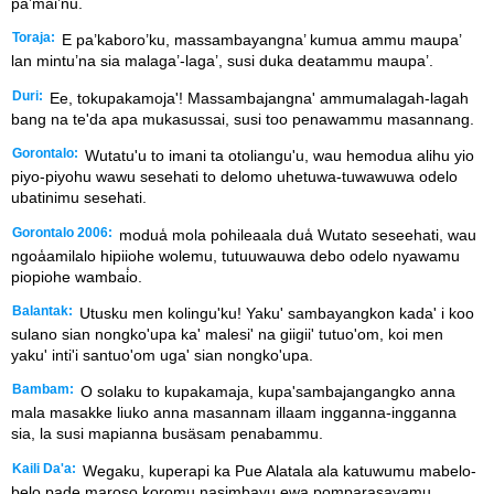
pa’mai’nu.
Toraja:
E pa’kaboro’ku, massambayangna’ kumua ammu maupa’
lan mintu’na sia malaga’-laga’, susi duka deatammu maupa’.
Duri:
Ee, tokupakamoja'! Massambajangna' ammumalagah-lagah
bang na te'da apa mukasussai, susi too penawammu masannang.
Gorontalo:
Wutatu'u to imani ta otoliangu'u, wau hemodua alihu yio
piyo-piyohu wawu sesehati to delomo uhetuwa-tuwawuwa odelo
ubatinimu sesehati.
Gorontalo 2006:
modua̒ mola pohileaala dua̒ Wutato seseehati, wau
ngoa̒amilalo hipiiohe wolemu, tutuuwauwa debo odelo nyawamu
piopiohe wambai̒o.
Balantak:
Utusku men kolingu'ku! Yaku' sambayangkon kada' i koo
sulano sian nongko'upa ka' malesi' na giigii' tutuo'om, koi men
yaku' inti'i santuo'om uga' sian nongko'upa.
Bambam:
O solaku to kupakamaja, kupa'sambajangangko anna
mala masakke liuko anna masannam illaam ingganna-ingganna
sia, la susi mapianna busäsam penabammu.
Kaili Da'a:
Wegaku, kuperapi ka Pue Alatala ala katuwumu mabelo-
belo pade maroso koromu nasimbayu ewa pomparasayamu