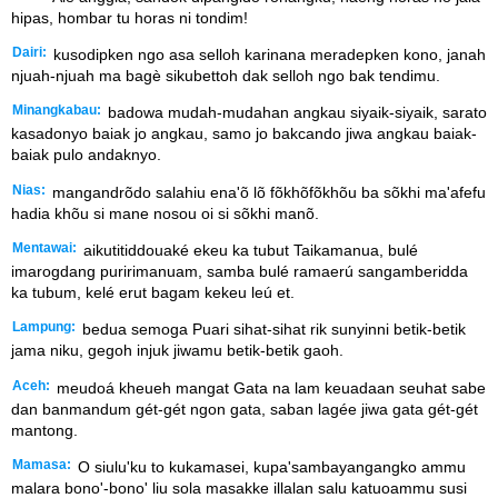
hipas, hombar tu horas ni tondim!
Dairi:
kusodipken ngo asa selloh karinana meradepken kono, janah
njuah-njuah ma bagè sikubettoh dak selloh ngo bak tendimu.
Minangkabau:
badowa mudah-mudahan angkau siyaik-siyaik, sarato
kasadonyo baiak jo angkau, samo jo bakcando jiwa angkau baiak-
baiak pulo andaknyo.
Nias:
mangandrõdo salahiu ena'õ lõ fõkhõfõkhõu ba sõkhi ma'afefu
hadia khõu si mane nosou oi si sõkhi manõ.
Mentawai:
aikutitiddouaké ekeu ka tubut Taikamanua, bulé
imarogdang puririmanuam, samba bulé ramaerú sangamberidda
ka tubum, kelé erut bagam kekeu leú et.
Lampung:
bedua semoga Puari sihat-sihat rik sunyinni betik-betik
jama niku, gegoh injuk jiwamu betik-betik gaoh.
Aceh:
meudoá kheueh mangat Gata na lam keuadaan seuhat sabe
dan banmandum gét-gét ngon gata, saban lagée jiwa gata gét-gét
mantong.
Mamasa:
O siulu'ku to kukamasei, kupa'sambayangangko ammu
malara bono'-bono' liu sola masakke illalan salu katuoammu susi