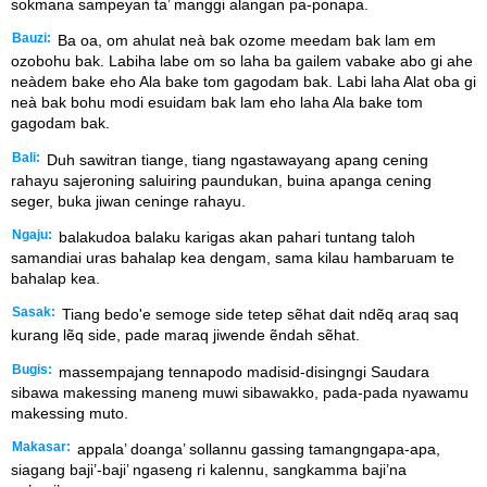
sokmana sampeyan ta’ manggi alangan pa-ponapa.
Bauzi:
Ba oa, om ahulat neà bak ozome meedam bak lam em
ozobohu bak. Labiha labe om so laha ba gailem vabake abo gi ahe
neàdem bake eho Ala bake tom gagodam bak. Labi laha Alat oba gi
neà bak bohu modi esuidam bak lam eho laha Ala bake tom
gagodam bak.
Bali:
Duh sawitran tiange, tiang ngastawayang apang cening
rahayu sajeroning saluiring paundukan, buina apanga cening
seger, buka jiwan ceninge rahayu.
Ngaju:
balakudoa balaku karigas akan pahari tuntang taloh
samandiai uras bahalap kea dengam, sama kilau hambaruam te
bahalap kea.
Sasak:
Tiang bedo'e semoge side tetep sẽhat dait ndẽq araq saq
kurang lẽq side, pade maraq jiwende ẽndah sẽhat.
Bugis:
massempajang tennapodo madisid-disingngi Saudara
sibawa makessing maneng muwi sibawakko, pada-pada nyawamu
makessing muto.
Makasar:
appala’ doanga’ sollannu gassing tamangngapa-apa,
siagang baji’-baji’ ngaseng ri kalennu, sangkamma baji’na