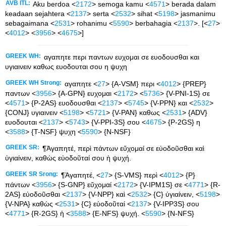
AVB ITL:
Aku berdoa <
2172
> semoga kamu <
4571
> berada dalam
keadaan sejahtera <
2137
> serta <
2532
> sihat <
5198
> jasmanimu
sebagaimana <
2531
> rohanimu <
5590
> berbahagia <
2137
>. [<
27
>
<
4012
> <
3956
> <
4675
>]
GREEK WH:
αγαπητε περι παντων ευχομαι σε ευοδουσθαι και
υγιαινειν καθως ευοδουται σου η ψυχη
GREEK WH Strong:
αγαπητε <
27
> {A-VSM} περι <
4012
> {PREP}
παντων <
3956
> {A-GPN} ευχομαι <
2172
> <
5736
> {V-PNI-1S} σε
<
4571
> {P-2AS} ευοδουσθαι <
2137
> <
5745
> {V-PPN} και <
2532
>
{CONJ} υγιαινειν <
5198
> <
5721
> {V-PAN} καθως <
2531
> {ADV}
ευοδουται <
2137
> <
5743
> {V-PPI-3S} σου <
4675
> {P-2GS} η
<
3588
> {T-NSF} ψυχη <
5590
> {N-NSF}
GREEK SR:
¶Ἀγαπητέ, περὶ πάντων εὔχομαί σε εὐοδοῦσθαι καὶ
ὑγιαίνειν, καθὼς εὐοδοῦταί σου ἡ ψυχή.
GREEK SR Srong:
¶Ἀγαπητέ, <
27
> {S-VMS} περὶ <
4012
> {P}
πάντων <
3956
> {S-GNP} εὔχομαί <
2172
> {V-IPM1S} σε <
4771
> {R-
2AS} εὐοδοῦσθαι <
2137
> {V-NPP} καὶ <
2532
> {C} ὑγιαίνειν, <
5198
>
{V-NPA} καθὼς <
2531
> {C} εὐοδοῦταί <
2137
> {V-IPP3S} σου
<
4771
> {R-2GS} ἡ <
3588
> {E-NFS} ψυχή. <
5590
> {N-NFS}