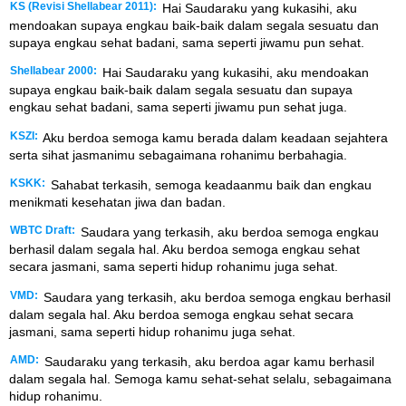
KS (Revisi Shellabear 2011):
Hai Saudaraku yang kukasihi, aku
mendoakan supaya engkau baik-baik dalam segala sesuatu dan
supaya engkau sehat badani, sama seperti jiwamu pun sehat.
Shellabear 2000:
Hai Saudaraku yang kukasihi, aku mendoakan
supaya engkau baik-baik dalam segala sesuatu dan supaya
engkau sehat badani, sama seperti jiwamu pun sehat juga.
KSZI:
Aku berdoa semoga kamu berada dalam keadaan sejahtera
serta sihat jasmanimu sebagaimana rohanimu berbahagia.
KSKK:
Sahabat terkasih, semoga keadaanmu baik dan engkau
menikmati kesehatan jiwa dan badan.
WBTC Draft:
Saudara yang terkasih, aku berdoa semoga engkau
berhasil dalam segala hal. Aku berdoa semoga engkau sehat
secara jasmani, sama seperti hidup rohanimu juga sehat.
VMD:
Saudara yang terkasih, aku berdoa semoga engkau berhasil
dalam segala hal. Aku berdoa semoga engkau sehat secara
jasmani, sama seperti hidup rohanimu juga sehat.
AMD:
Saudaraku yang terkasih, aku berdoa agar kamu berhasil
dalam segala hal. Semoga kamu sehat-sehat selalu, sebagaimana
hidup rohanimu.