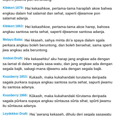
Klinkert 1879:
Hai kekasihkoe, pertama-tama haraplah akoe bahwa
engkau dalam hal salamat dan sehat, saperti djiwamoe pon
salamat adanja.
Klinkert 1863:
Hei kekasihkoe, pertama-tama akoe harep, bahoea
angkau santosa serta sehat, saperti djiwamoe santosa adanja.
Melayu Baba:
Hei kkaseh, sahya minta do'a spaya dalam sgala
perkara angkau boleh beruntong, dan boleh bersehat, sama sperti
jiwa angkau ada beruntong.
Ambon Draft:
H/e kekasehku! aku harap jang angkaw ada dengan
sa-lamat di dalam segala sasa-watu, dan jang angkaw ada dengan
segala bajik, sabagi-mana djiwamu ada dengan segala bajik.
Keasberry 1853:
Kukasih, maka kukahandaki turutama deripada
sagala purkara supaya angkau santosa surta sehat, sapurti jiwamu
itu santosa adanya.
Keasberry 1866:
Kŭkasih, maka kukahandaki tŭrutama deripada
sagala pŭrkara supaya angkau sŭntausa sŭrta sihat, spŭrti jiwamu
itu sŭntausa adanya.
Leydekker Draft:
Hej 'awrang kekaseh, dihulu deri segala sasawatu