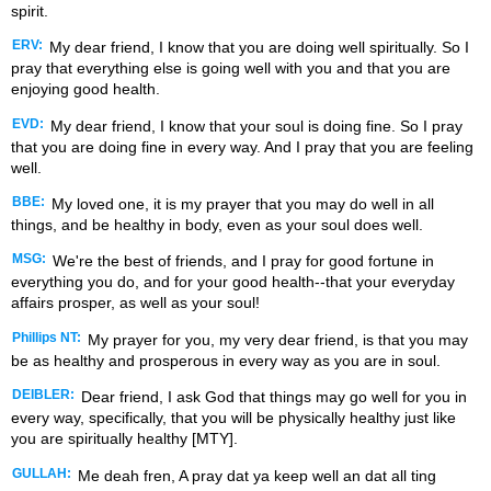
spirit.
ERV:
My dear friend, I know that you are doing well spiritually. So I
pray that everything else is going well with you and that you are
enjoying good health.
EVD:
My dear friend, I know that your soul is doing fine. So I pray
that you are doing fine in every way. And I pray that you are feeling
well.
BBE:
My loved one, it is my prayer that you may do well in all
things, and be healthy in body, even as your soul does well.
MSG:
We're the best of friends, and I pray for good fortune in
everything you do, and for your good health--that your everyday
affairs prosper, as well as your soul!
Phillips NT:
My prayer for you, my very dear friend, is that you may
be as healthy and prosperous in every way as you are in soul.
DEIBLER:
Dear friend, I ask God that things may go well for you in
every way, specifically, that you will be physically healthy just like
you are spiritually healthy [MTY].
GULLAH:
Me deah fren, A pray dat ya keep well an dat all ting