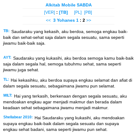
Alkitab Mobile SABDA
[VER]
:
[TB]
[PL]
[PB]
<<
3 Yohanes
1
: 2
>>
TB:
Saudaraku yang kekasih, aku berdoa, semoga engkau baik-
baik dan sehat-sehat saja dalam segala sesuatu, sama seperti
jiwamu baik-baik saja.
AYT:
Saudaraku yang kukasihi, aku berdoa semoga kamu baik-baik
saja dalam segala hal, semoga tubuhmu sehat, sama seperti
jiwamu juga sehat.
TL:
Hai kekasihku, aku berdoa supaya engkau selamat dan afiat di
dalam segala sesuatu, sebagaimana jiwamu pun selamat.
MILT:
Hai yang terkasih, berkenaan dengan segala sesuatu, aku
mendoakan engkau agar menjadi makmur dan berada dalam
keadaan sehat sebagaimana jiwamu menjadi makmur.
Shellabear 2010:
Hai Saudaraku yang kukasihi, aku mendoakan
supaya engkau baik-baik dalam segala sesuatu dan supaya
engkau sehat badani, sama seperti jiwamu pun sehat.