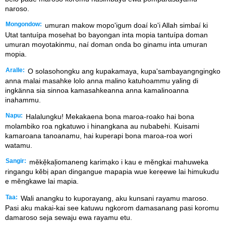
naroso.
Mongondow:
umuran makow mopo'igum doaí ko'i Allah simbaí ki
Utat tantuípa mosehat bo bayongan inta mopia tantuípa doman
umuran moyotakinmu, naí doman onda bo ginamu inta umuran
mopia.
Aralle:
O solasohongku ang kupakamaya, kupa'sambayangngingko
anna malai masahke lolo anna malino katuhoammu yaling di
ingkänna sia sinnoa kamasahkeanna anna kamalinoanna
inahammu.
Napu:
Halalungku! Mekakaena bona maroa-roako hai bona
molambiko roa ngkatuwo i hinangkana au nubabehi. Kuisami
kamaroana tanoanamu, hai kuperapi bona maroa-roa wori
watamu.
Sangir:
měkẹ̌kal᷊iomaneng karimạko i kau e měngkai mahuweka
ringangu kěbị apan dingangue mapapia wue kerẹewe lai himukudu
e měngkawe lai mapia.
Taa:
Wali anangku to kuporayang, aku kunsani rayamu maroso.
Pasi aku makai-kai see katuwu ngkorom damasanang pasi koromu
damaroso seja sewaju ewa rayamu etu.