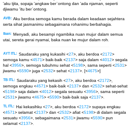
'aku tjita, sopaja 'angkaw ber`ontong dan 'ada njaman, seperti
djiwamu 'itu ber`ontong.
AVB:
Aku berdoa semoga kamu berada dalam keadaan sejahtera
serta sihat jasmanimu sebagaimana rohanimu berbahagia.
Iban:
Menyadi, aku besampi ngambika nuan mujur dalam semua
utai, sereta gerai nyamai, baka nuan ke mujur dalam roh.
AYT ITL:
Saudaraku yang kukasihi <
27
>, aku berdoa <
2172
>
semoga kamu <
4571
> baik-baik <
2137
> saja dalam <
4012
> segala
hal <
3956
>, semoga tubuhmu sehat <
5198
>, sama seperti <
2531
>
jiwamu <
5590
> juga <
2532
> sehat <
2137
>. [<
4675
>]
TB ITL:
Saudaraku yang kekasih <
27
>, aku berdoa <
2172
>,
semoga engkau <
4571
> baik-baik <
2137
> dan <
2532
> sehat-sehat
<
5198
> saja dalam <
4012
> segala sesuatu <
3956
>, sama seperti
<
2531
> jiwamu <
4675
> <
5590
> baik-baik saja <
2137
>.
TL ITL:
Hai kekasihku <
27
>, aku berdoa <
2172
> supaya engkau
<
4571
> selamat <
2137
> dan <
2532
> afiat <
5198
> di dalam segala
sesuatu <
3956
>, sebagaimana <
2531
> jiwamu <
5590
> pun
selamat <
2137
>.