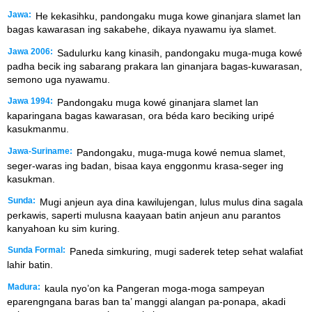
Jawa:
He kekasihku, pandongaku muga kowe ginanjara slamet lan
bagas kawarasan ing sakabehe, dikaya nyawamu iya slamet.
Jawa 2006:
Sadulurku kang kinasih, pandongaku muga-muga kowé
padha becik ing sabarang prakara lan ginanjara bagas-kuwarasan,
semono uga nyawamu.
Jawa 1994:
Pandongaku muga kowé ginanjara slamet lan
kaparingana bagas kawarasan, ora béda karo beciking uripé
kasukmanmu.
Jawa-Suriname:
Pandongaku, muga-muga kowé nemua slamet,
seger-waras ing badan, bisaa kaya enggonmu krasa-seger ing
kasukman.
Sunda:
Mugi anjeun aya dina kawilujengan, lulus mulus dina sagala
perkawis, saperti mulusna kaayaan batin anjeun anu parantos
kanyahoan ku sim kuring.
Sunda Formal:
Paneda simkuring, mugi saderek tetep sehat walafiat
lahir batin.
Madura:
kaula nyo’on ka Pangeran moga-moga sampeyan
eparengngana baras ban ta’ manggi alangan pa-ponapa, akadi