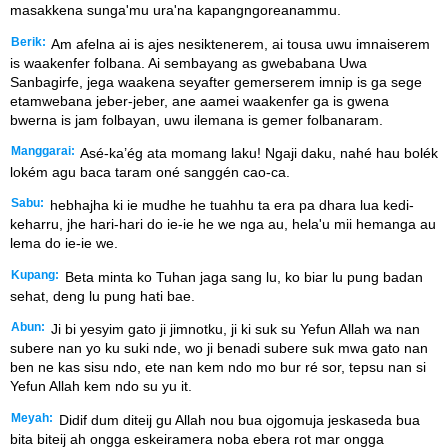
masakkena sunga'mu ura'na kapangngoreanammu.
Berik:
Am afelna ai is ajes nesiktenerem, ai tousa uwu imnaiserem
is waakenfer folbana. Ai sembayang as gwebabana Uwa
Sanbagirfe, jega waakena seyafter gemerserem imnip is ga sege
etamwebana jeber-jeber, ane aamei waakenfer ga is gwena
bwerna is jam folbayan, uwu ilemana is gemer folbanaram.
Manggarai:
Asé-ka’ég ata momang laku! Ngaji daku, nahé hau bolék
lokém agu baca taram oné sanggén cao-ca.
Sabu:
hebhajha ki ie mudhe he tuahhu ta era pa dhara lua kedi-
keharru, jhe hari-hari do ie-ie he we nga au, hela'u mii hemanga au
lema do ie-ie we.
Kupang:
Beta minta ko Tuhan jaga sang lu, ko biar lu pung badan
sehat, deng lu pung hati bae.
Abun:
Ji bi yesyim gato ji jimnotku, ji ki suk su Yefun Allah wa nan
subere nan yo ku suki nde, wo ji benadi subere suk mwa gato nan
ben ne kas sisu ndo, ete nan kem ndo mo bur ré sor, tepsu nan si
Yefun Allah kem ndo su yu it.
Meyah:
Didif dum diteij gu Allah nou bua ojgomuja jeskaseda bua
bita biteij ah ongga eskeiramera noba ebera rot mar ongga