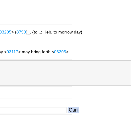
03205
> (
8799
)_. {to...: Heb. to morrow day}
ay <
03117
> may bring forth <
03205
>.