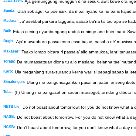
Jawa 1994:
Aja gemunggung mungguh dina sésuk, awit kowé ora ngerti
Sunda:
Ulah sok agul ku poe isuk, da moal nyaho ka nu baris kajadian
Madura:
Ja’ asebbal parkara lagguna, sabab ba’na ta’ tao apa se kad
Bali:
Edaja cening nyumbungang unduk ceninge ane buin mani. Sawir
Bugis:
Aja’ muwabboro passalenna esso bajaé, nasaba dé’ muwisseng
Makasar:
Teako lompo bicara ri passala’ allo ammukoa, lanri tanuass
Toraja:
Da mumassattuan diona tu allo masiang, belanna tae’ mutandai
Karo:
Ula meganjang sura-surandu kerna wari si pepagi sabap la ieteh
Simalungun:
Ulang ma pangunsagahkon pasal ari patar, ai seng ibotoh
Toba:
(I.) Unang ma pangasahon sadari marsogot, ai ndang diboto ho
NETBible:
Do not boast about tomorrow; for you do not know what a d
NASB:
Do not boast about tomorrow, For you do not know what a day
HCSB:
Don't boast about tomorrow, for you don't know what a day mi