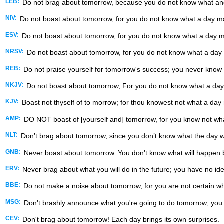
LEB:
Do not brag about tomorrow, because you do not know what an
NIV:
Do not boast about tomorrow, for you do not know what a day ma
ESV:
Do not boast about tomorrow, for you do not know what a day m
NRSV:
Do not boast about tomorrow, for you do not know what a day
REB:
Do not praise yourself for tomorrow's success; you never know 
NKJV:
Do not boast about tomorrow, For you do not know what a day 
KJV:
Boast not thyself of to morrow; for thou knowest not what a day 
AMP:
DO NOT boast of [yourself and] tomorrow, for you know not wha
NLT:
Don’t brag about tomorrow, since you don’t know what the day wil
GNB:
Never boast about tomorrow. You don't know what will happen
ERV:
Never brag about what you will do in the future; you have no ide
BBE:
Do not make a noise about tomorrow, for you are not certain w
MSG:
Don't brashly announce what you're going to do tomorrow; you d
CEV:
Don't brag about tomorrow! Each day brings its own surprises.