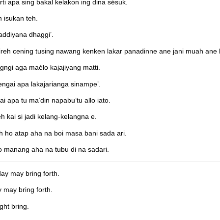
 apa sing bakal kelakon ing dina sésuk.
 isukan teh.
addiyana dhaggi’.
eh cening tusing nawang kenken lakar panadinne ane jani muah ane 
ngi aga maélo kajajiyang matti.
engai apa lakajarianga sinampe’.
 apa tu ma’din napabu’tu allo iato.
 kai si jadi kelang-kelangna e.
 ho atap aha na boi masa bani sada ari.
 manang aha na tubu di na sadari.
ay may bring forth.
 may bring forth.
ght bring.