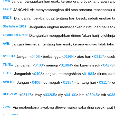
TMV:
Jangan banggakan hari esok, kerana orang tidak tahu apa yang
FAYH:
JANGANLAH menyombongkan diri atas rencana-rencanamu untuk
ENDE:
Djanganlah ber-bangga2 tentang hari besok, sebab engkau tak t
Shellabear 1912:
Janganlah engkau memegahkan dirimu dari hal esok h
Leydekker Draft:
Djanganlah menggahkan dirimu 'akan harij 'ejlokhnja
AVB:
Jangan bermegah tentang hari esok, kerana engkau tidak tahu a
AYT ITL:
Jangan <
0408
> berbangga <
01984
> atas hari <
03117
> esok
TB ITL:
Janganlah <
0408
> memuji <
01984
> diri karena esok <
04279
>
TL ITL:
Janganlah <
0408
> engkau memegahkan <
01984
> dirimu dari
AVB ITL:
Jangan <
0408
> bermegah <
01984
> tentang hari <
03117
> e
HEBREW:
<
03117
> Mwy <
03205
> dly <
04100
> hm <
03045
> edt <
03
Jawa:
Aja ngalembana awakmu dhewe marga saka dina sesuk, awit ko