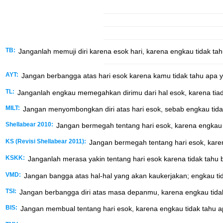
TB:
Janganlah memuji diri karena esok hari, karena engkau tidak tahu
AYT:
Jangan berbangga atas hari esok karena kamu tidak tahu apa yan
TL:
Janganlah engkau memegahkan dirimu dari hal esok, karena tiada 
MILT:
Jangan menyombongkan diri atas hari esok, sebab engkau tida
Shellabear 2010:
Jangan bermegah tentang hari esok, karena engkau ti
KS (Revisi Shellabear 2011):
Jangan bermegah tentang hari esok, karena
KSKK:
Janganlah merasa yakin tentang hari esok karena tidak tahu b
VMD:
Jangan bangga atas hal-hal yang akan kaukerjakan; engkau tid
TSI:
Jangan berbangga diri atas masa depanmu, karena engkau tidak 
BIS:
Jangan membual tentang hari esok, karena engkau tidak tahu ap