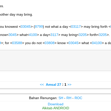
es.
other day may bring.
thou knowest <
03045
> (
8799
) not what a day <
03117
> may bring forth <
 know<
3045
> what<
4100
> a day<
3117
> may bring<
3205
> forth<
3205
>.
9
>; for <
03588
> you do not <
03808
> know <
03045
> what <
04100
> a d
<<
Amsal
27
: 1
>>
Bahan Renungan:
SH
-
RH
-
ROC
Download
Alkitab ANDROID