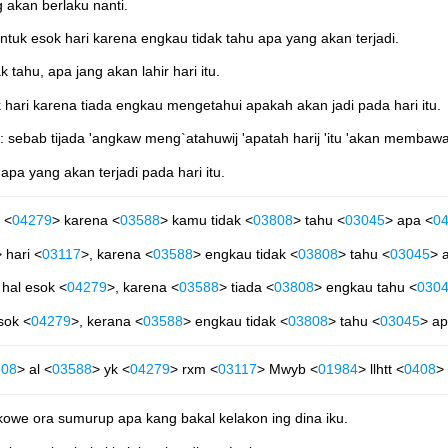
 akan berlaku nanti.
 esok hari karena engkau tidak tahu apa yang akan terjadi.
ahu, apa jang akan lahir hari itu.
ari karena tiada engkau mengetahui apakah akan jadi pada hari itu.
: sebab tijada 'angkaw meng`atahuwij 'apatah harij 'itu 'akan membawa
pa yang akan terjadi pada hari itu.
 <
04279
> karena <
03588
> kamu tidak <
03808
> tahu <
03045
> apa <
0
 hari <
03117
>, karena <
03588
> engkau tidak <
03808
> tahu <
03045
> 
 hal esok <
04279
>, karena <
03588
> tiada <
03808
> engkau tahu <
030
sok <
04279
>, kerana <
03588
> engkau tidak <
03808
> tahu <
03045
> ap
808
> al <
03588
> yk <
04279
> rxm <
03117
> Mwyb <
01984
> llhtt <
0408
> 
we ora sumurup apa kang bakal kelakon ing dina iku.