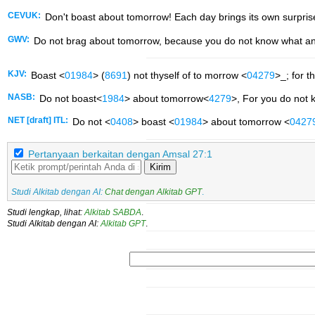
CEVUK:
Don't boast about tomorrow! Each day brings its own surpris
GWV:
Do not brag about tomorrow, because you do not know what an
KJV:
Boast <
01984
> (
8691
) not thyself of to morrow <
04279
>_; for 
NASB:
Do not boast<
1984
> about tomorrow<
4279
>, For you do not
NET [draft] ITL:
Do not <
0408
> boast <
01984
> about tomorrow <
0427
Pertanyaan berkaitan dengan Amsal 27:1
Kirim
Studi Alkitab dengan AI:
Chat dengan Alkitab GPT
.
Studi lengkap, lihat:
Alkitab SABDA
.
Studi Alkitab dengan AI:
Alkitab GPT
.