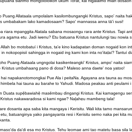
puana sianmo mongololoikon ukum Torat, kai nigalalmo mian dosaon ko
 Puang Allataala umpolalam kasilombungangki Kristus, sapo' naita ha
istus umbabakam lako kamadosaam? Sapo' mannassa anna tä'i susi!
riara mpanggita Alatala sabana mosaongu rara ante Kristus. Tapi an
ura agama etu. Jadi iwenu? Etu batuana Kristus nantulungi tau nowia s
h bo motobatuí i Kristus, ta'e kino kadapatan doman nogaid kon inta di
 nokopopisií sahingga in nogaid ing kami kon inta no'itaḷaí? Tantuí dia
 Puang Alataala ungngolai kasikenteangki' Kristus, ampo' naita siam
atee Kristus umbahaang pano di dosa? Maleso anna daete' noa yatoo!
do hai napakanotomongkai Pue Ala i peitaNa. Agayana ara tauna au mosa
ela hai tauna au barahe to Yahudi. Madosa peakau anti peulami i Yes
an Duata supẹ̌bawiahẹ̌ masěmbaụ dingangi Kristus. Kai kamagengu sen
 i Kristus nakawarạdosa si kami ngae? Nal᷊ahẹu mambeng tala!
re dosanta apa saba kita mangaya i Kerisitu. Wali kita tamo mansarum
ra etu, batuanginya yako pangayanta resi i Kerisitu semo naka pei ki
kanta.
aso'da da'di esa mo Kristus. Tehu leomae ami tao matetu basa sila la