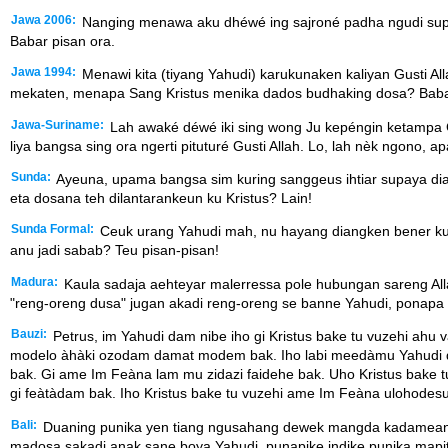
Jawa 2006:
Nanging menawa aku dhéwé ing sajroné padha ngudi supa
Babar pisan ora.
Jawa 1994:
Menawi kita (tiyang Yahudi) karukunaken kaliyan Gusti Alla
mekaten, menapa Sang Kristus menika dados budhaking dosa? Baba
Jawa-Suriname:
Lah awaké déwé iki sing wong Ju kepéngin ketampa Gu
liya bangsa sing ora ngerti pituturé Gusti Allah. Lo, lah nèk ngono,
Sunda:
Ayeuna, upama bangsa sim kuring sanggeus ihtiar supaya diangk
eta dosana teh dilantarankeun ku Kristus? Lain!
Sunda Formal:
Ceuk urang Yahudi mah, nu hayang diangken bener ku A
anu jadi sabab? Teu pisan-pisan!
Madura:
Kaula sadaja aehteyar malerressa pole hubungan sareng Alla
"reng-oreng dusa" jugan akadi reng-oreng se banne Yahudi, ponapa 
Bauzi:
Petrus, im Yahudi dam nibe iho gi Kristus bake tu vuzehi ah
modelo àhàki ozodam damat modem bak. Iho labi meedàmu Yahudi d
bak. Gi ame Im Feàna lam mu zidazi faidehe bak. Uho Kristus bake 
gi feàtàdam bak. Iho Kristus bake tu vuzehi ame Im Feàna ulohodes
Bali:
Duaning punika yen tiang ngusahang dewek mangda kadameang pa
madosa sakadi anak sane boya Yahudi, punapike indike punika map