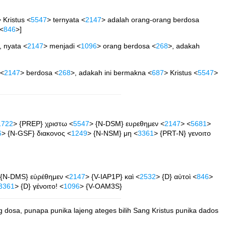
> Kristus <
5547
> ternyata <
2147
> adalah orang-orang berdosa
 <
846
>]
, nyata <
2147
> menjadi <
1096
> orang berdosa <
268
>, adakah
 <
2147
> berdosa <
268
>, adakah ini bermakna <
687
> Kristus <
5547
>
1722
> {PREP} χριστω <
5547
> {N-DSM} ευρεθημεν <
2147
> <
5681
>
6
> {N-GSF} διακονος <
1249
> {N-NSM} μη <
3361
> {PRT-N} γενοιτο
 {N-DMS} εὑρέθημεν <
2147
> {V-IAP1P} καὶ <
2532
> {D} αὐτοὶ <
846
>
3361
> {D} γένοιτο! <
1096
> {V-OAM3S}
 dosa, punapa punika lajeng ateges bilih Sang Kristus punika dados