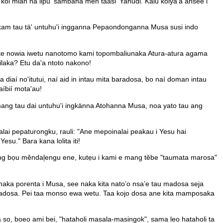
i mian na lipu' sambana men taasi' Yahudi. Kalu koiya'a ansee i
kam tau tä' untuhu'i ingganna Pepaondonganna Musa susi indo
te nowia iwetu nanotomo kami topombaliunaka Atura-atura agama
ilaka? Etu da'a ntoto nakono!
aí no'itutui, naí aid in intau mita baradosa, bo naí doman intau
íbií mota'au!
ang tau dai untuhu'i ingkänna Atohanna Musa, noa yato tau ang
lai pepaturongku, rauli: "Ane mepoinalai peakau i Yesu hai
u." Bara kana lolita iti!
g bọu měndal᷊engu ene, kutẹu i kami e mang těbe "taumata marosa"
aka porenta i Musa, see naka kita nato’o nsa’e tau madosa seja
ta madosa. Pei taa monso ewa wetu. Taa kojo dosa ane kita mamposaka
 so, boeo ami bei, "hataholi masala-masingok", sama leo hataholi ta