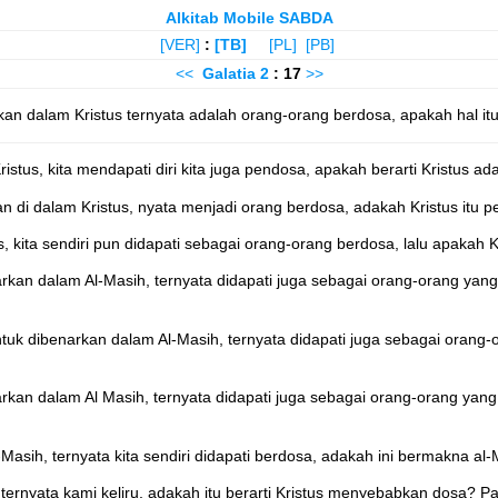
Alkitab Mobile SABDA
[VER]
:
[TB]
[PL]
[PB]
<<
Galatia
2
: 17
>>
an dalam Kristus ternyata adalah orang-orang berdosa, apakah hal itu 
stus, kita mendapati diri kita juga pendosa, apakah berarti Kristus ad
an di dalam Kristus, nyata menjadi orang berdosa, adakah Kristus itu 
 kita sendiri pun didapati sebagai orang-orang berdosa, lalu apakah K
rkan dalam Al-Masih, ternyata didapati juga sebagai orang-orang yang
tuk dibenarkan dalam Al-Masih, ternyata didapati juga sebagai orang-
rkan dalam Al Masih, ternyata didapati juga sebagai orang-orang yang
-Masih, ternyata kita sendiri didapati berdosa, adakah ini bermakna al-
ternyata kami keliru, adakah itu berarti Kristus menyebabkan dosa? Pas