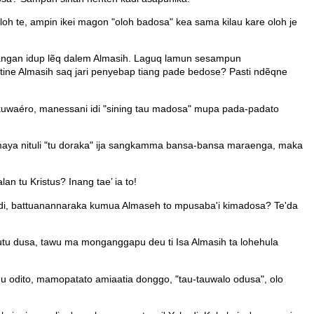
oh te, ampin ikei magon "oloh badosa" kea sama kilau kare oloh je
 langan idup lẽq dalem Almasih. Laguq lamun sesampun
ine Almasih saq jari penyebap tiang pade bedose? Pasti ndẽqne
kkuwaéro, manessani idi "sining tau madosa" mupa pada-padato
ammaya nituli "tu doraka" ija sangkamma bansa-bansa maraenga, maka
an tu Kristus? Inang tae’ ia to!
udi, battuanannaraka kumua Almaseh to mpusaba'i kimadosa? Te'da
ohutu dusa, tawu ma monganggapu deu ti Isa Almasih ta lohehula
 u odito, mamopatato amiaatia donggo, "tau-tauwalo odusa", olo