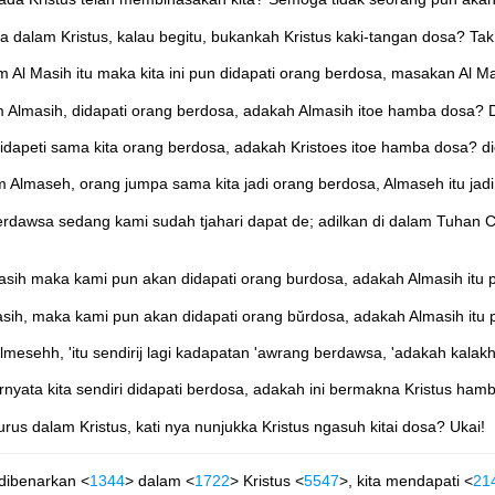
ta dalam Kristus, kalau begitu, bukankah Kristus kaki-tangan dosa? Ta
m Al Masih itu maka kita ini pun didapati orang berdosa, masakan Al Ma
am Almasih, didapati orang berdosa, adakah Almasih itoe hamba dosa? D
 didapeti sama kita orang berdosa, adakah Kristoes itoe hamba dosa? di
lam Almaseh, orang jumpa sama kita jadi orang berdosa, Almaseh itu ja
berdawsa sedang kami sudah tjahari dapat de; adilkan di dalam T
lmasih maka kami pun akan didapati orang burdosa, adakah Almasih itu 
masih, maka kami pun akan didapati orang bŭrdosa, adakah Almasih itu 
Elmesehh, 'itu sendirij lagi kadapatan 'awrang berdawsa, 'adakah kalak
ernyata kita sendiri didapati berdosa, adakah ini bermakna Kristus ham
urus dalam Kristus, kati nya nunjukka Kristus ngasuh kitai dosa? Ukai!
 dibenarkan <
1344
> dalam <
1722
> Kristus <
5547
>, kita mendapati <
21