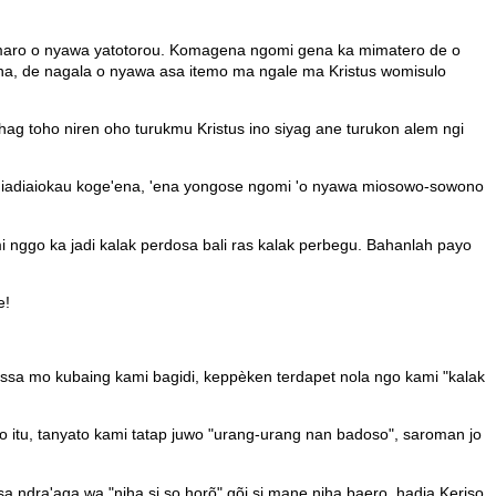
 maro o nyawa yatotorou. Komagena ngomi gena ka mimatero de o
a, de nagala o nyawa asa itemo ma ngale ma Kristus womisulo
hag toho niren oho turukmu Kristus ino siyag ane turukon alem ngi
adiaiokau koge'ena, 'ena yongose ngomi 'o nyawa miosowo-sowono
 nggo ka jadi kalak perdosa bali ras kalak perbegu. Bahanlah payo
e!
sa mo kubaing kami bagidi, keppèken terdapet nola ngo kami "kalak
do itu, tanyato kami tatap juwo "urang-urang nan badoso", saroman jo
 ndra'aga wa "niha si so horõ" gõi si mane niha baero, hadia Keriso