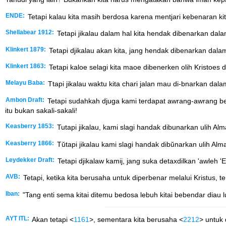
ENDE:
Tetapi kalau kita masih berdosa karena mentjari kebenaran ki
Shellabear 1912:
Tetapi jikalau dalam hal kita hendak dibenarkan dala
Klinkert 1879:
Tetapi djikalau akan kita, jang hendak dibenarkan dal
Klinkert 1863:
Tetapi kaloe selagi kita maoe dibenerken olih Kristoes
Melayu Baba:
Ttapi jikalau waktu kita chari jalan mau di-bnarkan da
Ambon Draft:
Tetapi sudahkah djuga kami terdapat awrang-awrang 
itu bukan sakali-sakali!
Keasberry 1853:
Tutapi jikalau, kami slagi handak dibunarkan ulih A
Keasberry 1866:
Tŭtapi jikalau kami slagi handak dibŭnarkan ulih Al
Leydekker Draft:
Tetapi djikalaw kamij, jang suka detaxdilkan 'awleh '
AVB:
Tetapi, ketika kita berusaha untuk diperbenar melalui Kristus, t
Iban:
"Tang enti sema kitai ditemu bedosa lebuh kitai bebendar diau l
AYT ITL:
Akan tetapi <
1161
>, sementara kita berusaha <
2212
> untuk