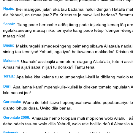
Ngaju:
Ikei manggau jalan uka tau badamai haluli dengan Hatalla mah
dia Yehudi, en rimae jete? En Kristus te je mawi ikei badosa? Batantu
Sasak:
Tiang pade berusahe adẽq tiang pade tejariang kenaq lẽq ar
ngelaksaneang maraq nike, ternyate tiang pade tetep "dengan-denga
maraq nike!
Bugis:
Makkuragaki simadécéngeng paimeng sibawa Allataala naolai t
sining tau tenniyaé Yahudi, aga iyaé bettuwanna makkedaé Kristus ri
Makasar:
Usahaki’ assibajiki ammotere’ siagang Allata’ala, tete ri 
Almasimi a’jari saba’ ni’jari tu doraka? Tantu tena!
Toraja:
Apa iake kita kalena tu to umpengkali-kalii la dibilang malolo 
Duri:
Apa ianna kami' mpengkulle-kulleii la direken tomelo mpulala
lalo nasusi joo!
Gorontalo:
Wonu ito lohihilawo hepongusahawa alihu popobanariyo lo A
olanto lohutu dusa. Uwito dila banari.
Gorontalo 2006:
Amiaatia hemo tolopani muli mopiiohe wolo Allahu Taa
debo odelo tau-tauwalo diila Yahudi, wolo utie boliilio deu̒ ti Almasilo