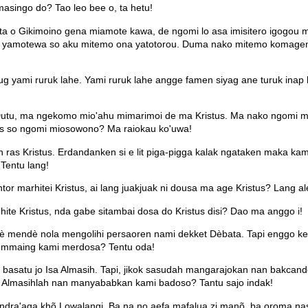
masingo do? Tao leo bee o, ta hetu!
ta o Gikimoino gena miamote kawa, de ngomi lo asa imisitero igogou
no yamotewa so aku mitemo ona yatotorou. Duma nako mitemo komagen
lug yami ruruk lahe. Yami ruruk lahe angge famen siyag ane turuk inap 
tu, ma ngekomo mio'ahu mimarimoi de ma Kristus. Ma nako ngomi mi
tus so ngomi miosowono? Ma raiokau ko'uwa!
as Kristus. Erdandanken si e lit piga-pigga kalak ngataken maka kami
 Tentu lang!
r marhitei Kristus, ai lang juakjuak ni dousa ma age Kristus? Lang al
ite Kristus, nda gabe sitambai dosa do Kristus disi? Dao ma anggo i!
è mendè nola mengolihi persaoren nami dekket Dèbata. Tapi enggo kes
memmaing kami merdosa? Tentu oda!
an basatu jo Isa Almasih. Tapi, jikok sasudah mangarajokan nan bakcan
sa Almasihlah nan manyababkan kami badoso? Tantu sajo indak!
dra'aga khõ Lowalangi. Ba na no aefa mafalua zi manõ, ba oroma nasa