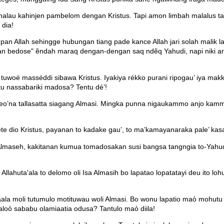
alau kahinjen pambelom dengan Kristus. Tapi amon limbah malalus tal
 dia!
epan Allah sehingge hubungan tiang pade kance Allah jari solah malik
n bedose" ẽndah maraq dengan-dengan saq ndẽq Yahudi, napi niki art
uwoé masséddi sibawa Kristus. Iyakiya rékko purani ripogau’ iya ma
tu nassabariki madosa? Tentu dé’!
assileo’na tallasatta siagang Almasi. Mingka punna nigaukammo anjo k
tete dio Kristus, payanan to kadake gau’, to ma’kamayanaraka pale’ kasal
n Almaseh, kakitanan kumua tomadosakan susi bangsa tangngia to-Yah
llahuta'ala to delomo oli Isa Almasih bo lapatao lopatatayi deu ito l
̒ala moli tutumulo motituwau woli Almasi. Bo wonu lapatio mao̒ mohutu
 taloo̒ sababu olamiaatia odusa? Tantulo mao̒ diila!