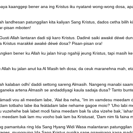
ya kaanggep bener ana ing Kristus iku nyatané wong-wong dosa, apa
h landhesan patunggilan kita kaliyan Sang Kristus, dados cetha bilih k
r-pisan mboten!
sti Allah lantaran dadi siji karo Kristus. Dadiné saiki awaké déwé 
 apa Kristus marakké awaké déwé dosa? Pisan-pisan ora!
en bener ku Allah ku jalan hirup ngahiji jeung Kristus, tapi masih ke
llah ku jalan anut ka Al Masih teh dosa; da ceuk maranehna mah, eta 
h kalaban odhi’ daddi settong sareng Almasih. Nangeng manabi saampo
ganeka artena Almasih se andaddiyagi kaula sadaja dusa? Tanto bunt
u vàmadi vou ali meedam labe, ‘Alat iba neha, “Im im vamdesu meedam
am totbaho labe iba feàtàdam labe nehame gagoe moio? ‘Uho labi 
tu vuzehehe bak labet modi faina meedam bak fa uba vizehe bak,’ lah
u meedam bak lam mu vooho bak lam ba Kristusat, ‘Dam nim fà faina m
mantuka ring Ida Sang Hyang Widi Wasa malantaran patunggilan tiange
iteges, mungguing Ida Sang Kristus punika sane ngawinang iraga mad