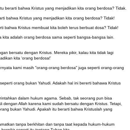
tu berarti bahwa Kristus yang menjadikan kita orang berdosa? Tidak.
rti bahwa Kristus yang menjadikan kita orang berdosa? Tidak!
rti bahwa Kristus membuat kita boleh terus berbuat dosa? Tidak!
a kita adalah orang berdosa sama seperti bangsa-bangsa lain.
n bersatu dengan Kristus. Mereka pikir, kalau kita tidak lagi
adikan kita ‘orang berdosa!’
ernyata kami masih "orang-orang berdosa" juga seperti orang-orang
eperti orang bukan Yahudi. Adakah hal ini bererti bahawa Kristus
erintahkan dalam hukum agama. Sebab, tak seorang pun bisa
 dengan Allah karena kami sudah bersatu dengan Kristus. Tetapi,
rang bukan Yahudi. Apakah itu berarti bahwa Kristuslah yang
iselamatkan tanpa berkhitan dan tanpa taat kepada hukum-hukum
pikir seperti itu tentang Tuhan kita.