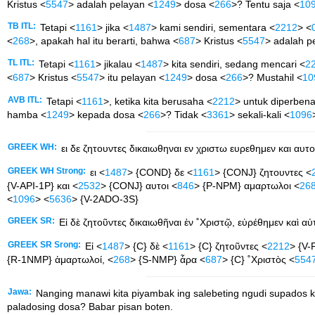
Kristus <
5547
> adalah pelayan <
1249
> dosa <
266
>? Tentu saja <
10
TB ITL:
Tetapi <
1161
> jika <
1487
> kami sendiri, sementara <
2212
> <
<
268
>, apakah hal itu berarti, bahwa <
687
> Kristus <
5547
> adalah p
TL ITL:
Tetapi <
1161
> jikalau <
1487
> kita sendiri, sedang mencari <
2
<
687
> Kristus <
5547
> itu pelayan <
1249
> dosa <
266
>? Mustahil <
10
AVB ITL:
Tetapi <
1161
>, ketika kita berusaha <
2212
> untuk diperbena
hamba <
1249
> kepada dosa <
266
>? Tidak <
3361
> sekali-kali <
1096
GREEK WH:
ει δε ζητουντες δικαιωθηναι εν χριστω ευρεθημεν και αυτ
GREEK WH Strong:
ει <
1487
> {COND} δε <
1161
> {CONJ} ζητουντες <
{V-API-1P} και <
2532
> {CONJ} αυτοι <
846
> {P-NPM} αμαρτωλοι <
26
<
1096
> <
5636
> {V-2ADO-3S}
GREEK SR:
Εἰ δὲ ζητοῦντες δικαιωθῆναι ἐν ˚Χριστῷ, εὑρέθημεν καὶ αὐ
GREEK SR Srong:
Εἰ <
1487
> {C} δὲ <
1161
> {C} ζητοῦντες <
2212
> {V-
{R-1NMP} ἁμαρτωλοί, <
268
> {S-NMP} ἆρα <
687
> {C} ˚Χριστὸς <
554
Jawa:
Nanging manawi kita piyambak ing salebeting ngudi supados ka
paladosing dosa? Babar pisan boten.