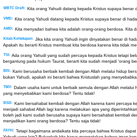
WBTC Draft:
Kita orang Yahudi datang kepada Kristus supaya benar di
VMD:
Kita orang Yahudi datang kepada Kristus supaya benar di hadap
AMD:
Kita menyadari bahwa kita adalah orang-orang berdosa. Kita da
Kitab Kehidupan:
Jika kita orang Yahudi ingin dinyatakan benar di h
Apakah itu berarti Kristus membuat kita berdosa karena kita tidak m
TSI:
Ada orang Yahudi yang sudah percaya kepada Kristus tetapi belum
bergantung pada hukum Taurat, berarti kita sudah menjadi ‘orang berd
BIS:
Kami berusaha berbaik kembali dengan Allah melalui hidup bers
bukan Yahudi, apakah ini berarti bahwa Kristuslah yang menyebabkan
TMV:
Dalam usaha kami untuk berbaik semula dengan Allah melalui hi
yang menyebabkan kami berdosa? Tentu tidak!
BSD:
Kami bersahabat kembali dengan Allah karena kami percaya k
menjadi sahabat Allah lagi karena melakukan apa yang diperintahk
boleh jadi kami sudah berusaha supaya kami bersahabat kembali deng
menjadikan kami orang berdosa? Tentu saja tidak!
FAYH:
Tetapi bagaimana andaikata kita percaya bahwa Kristus dapat 
Yahudi yang lain? Bukankah kita harus mengatakan bahwa iman kepad