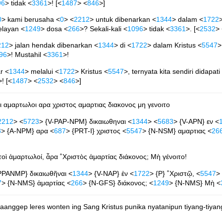
96
> tidak <
3361
>! [<
1487
> <
846
>]
0
> kami berusaha <
0
> <
2212
> untuk dibenarkan <
1344
> dalam <
1722
elayan <
1249
> dosa <
266
>? Sekali-kali <
1096
> tidak <
3361
>. [<
2532
>
212
> jalan hendak dibenarkan <
1344
> di <
1722
> dalam Kristus <
5547
>
96
>! Mustahil <
3361
>!
r <
1344
> melalui <
1722
> Kristus <
5547
>, ternyata kita sendiri didapati
>! [<
1487
> <
2532
> <
846
>]
οι αμαρτωλοι αρα χριστος αμαρτιας διακονος μη γενοιτο
2212
> <
5723
> {V-PAP-NPM} δικαιωθηναι <
1344
> <
5683
> {V-APN} εν <
8
> {A-NPM} αρα <
687
> {PRT-I} χριστος <
5547
> {N-NSM} αμαρτιας <
26
τοὶ ἁμαρτωλοί, ἆρα ˚Χριστὸς ἁμαρτίας διάκονος; Μὴ γένοιτο!
PPANMP} δικαιωθῆναι <
1344
> {V-NAP} ἐν <
1722
> {P} ˚Χριστῷ, <
5547
>
7
> {N-NMS} ἁμαρτίας <
266
> {N-GFS} διάκονος; <
1249
> {N-NMS} Μὴ <
anggep leres wonten ing Sang Kristus punika nyatanipun tiyang-tiyang