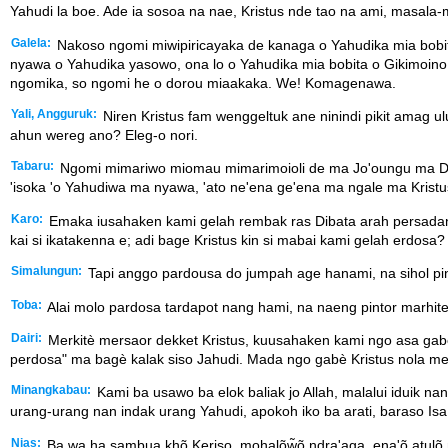
Yahudi la boe. Ade ia sosoa na nae, Kristus nde tao na ami, masala-
Galela:
Nakoso ngomi miwipiricayaka de kanaga o Yahudika mia bobi
nyawa o Yahudika yasowo, ona lo o Yahudika mia bobita o Gikimoi
ngomika, so ngomi he o dorou miaakaka. We! Komagenawa.
Yali, Angguruk:
Niren Kristus fam wenggeltuk ane ninindi pikit amag u
ahun wereg ano? Eleg-o nori.
Tabaru:
Ngomi mimariwo miomau mimarimoioli de ma Jo'oungu ma Du
'isoka 'o Yahudiwa ma nyawa, 'ato ne'ena ge'ena ma ngale ma Kris
Karo:
Emaka iusahaken kami gelah rembak ras Dibata arah persadan r
kai si ikatakenna e; adi bage Kristus kin si mabai kami gelah erdosa?
Simalungun:
Tapi anggo pardousa do jumpah age hanami, na sihol pinto
Toba:
Alai molo pardosa tardapot nang hami, na naeng pintor marhiteh
Dairi:
Merkitè mersaor dekket Kristus, kuusahaken kami ngo asa gab
perdosa" ma bagè kalak siso Jahudi. Mada ngo gabè Kristus nola 
Minangkabau:
Kami ba usawo ba elok baliak jo Allah, malalui iduik n
urang-urang nan indak urang Yahudi, apokoh iko ba arati, baraso I
Nias:
Ba wa ha sambua khõ Keriso, mohalõw̃õ ndra'aga, ena'õ atulõ n