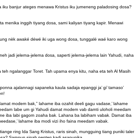
 iku banjur ateges menawa Kristus iku jumeneng paladosing dosa?
ita menika inggih tiyang dosa, sami kaliyan tiyang kapir. Menawi
dunung nèk awaké déwé iki uga wong dosa, tunggalé waé karo wong
neh jadi jelema-jelema dosa, saperti jelema-jelema lain Yahudi, naha
teh ngalanggar Toret. Tah upama enya kitu, naha eta teh Al Masih
nna ajalannagi sapaneka kaula sadaja epanggi ja’ gi’ tamaso’
en!
 damat modem bak,” lahame iba ozahit deeli gagu vadase,’ lahame
meedam labe um gi Yahudi damat modem vab damti uloholi meedam
ame iba labi gagom zoaha bak. Lahana ba labiham vabak. Damat iba
eedase,’ lahame iba modi vizi iho faina meedam vabak.
 ring Ida Sang Kristus, raris sinah, mungguing tiang puniki taler
osa? Sampun sinah nenten kadi asapunika.