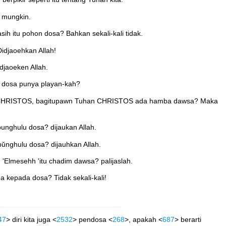
k mungkin.
sih itu pohon dosa? Bahkan sekali-kali tidak.
idjaoehkan Allah!
djaoeken Allah.
di dosa punya playan-kah?
uhan CHRISTOS, bagitupawn Tuhan CHRISTOS ada hamba dawsa? Maka
punghulu dosa? dijaukan Allah.
pŭnghulu dosa? dijauhkan Allah.
h 'Elmesehh 'itu chadim dawsa? palijaslah.
ba kepada dosa? Tidak sekali-kali!
47
> diri kita juga <
2532
> pendosa <
268
>, apakah <
687
> berarti