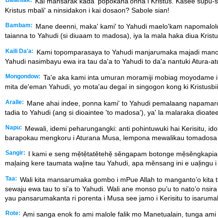
Balantak:
Kai mansarak kada' popokana'onna i Kristus. Kasee supu-su
Kristus mbali' a ninsidakon i kai dosaon? Sabole sian!
Bambam:
Mane deenni, maka' kami' to Yahudi maelo'kam napomalolo
taianna to Yahudi (si diuaam to madosa), iya la mala haka diua Kr
Kaili Da'a:
Kami topomparasaya to Yahudi manjarumaka majadi manoa 
Yahudi nasimbayu ewa ira tau da'a to Yahudi to da'a nantuki Atura-at
Mongondow:
Ta'e aka kami inta umuran moramiji mobiag moyodame i Alla
mita de'eman Yahudi, yo mota'au degaí in singogon kong ki Kristusbií in
Aralle:
Mane ahai indee, ponna kami' to Yahudi pemalaang napamaroho
tadia to Yahudi (ang si dioaintee 'to madosa'), ya' la malaraka dio
Napu:
Mewali, idemi peharungangki: anti pohintuwuki hai Kerisitu, i
barapokau mengkoru i Aturana Musa, lempona mewalikau tomadosa himb
Sangir:
I kami e seng mẹ̌tẹ̌tatětehẹ̌ sěngapam botonge mẹ̌sěngkapi
mal᷊aing kere taumata wal᷊ine tau Yahudi, apa měnsang ini e ual᷊ingu
Taa:
Wali kita mansarumaka gombo i mPue Allah to manganto’o kita ta
sewaju ewa tau to si’a to Yahudi. Wali ane monso pu’u to nato’o nsi
yau pansarumakanta ri porenta i Musa see jamo i Kerisitu to isaruma
Rote:
Ami sanga enok fo ami malole falik mo Manetualain, tunga ami m