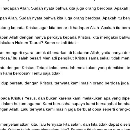
 hadapan Allah. Sudah nyata bahwa kita juga orang berdosa. Apakah i
an Allah. Sudah nyata bahwa kita juga orang berdosa. Apakah itu bera
tang kepada Kristus agar kita benar di hadapan Allah. Apakah itu bera
adapan Allah dengan hanya percaya kepada Kristus, kita mengakui bahw
elakukan Hukum Taurat? Sama sekali tidak.
 mengerti syarat untuk dibenarkan di hadapan Allah, yaitu hanya denga
osa.’ Itu salah besar! Menjadi pengikut Kristus sama sekali tidak menj
atu dengan Kristus. Tetapi kalau sesudah melakukan yang demikian, t
 kami berdosa? Tentu saja tidak!
dup bersatu dengan Kristus, ternyata kami masih orang berdosa juga s
epada Kristus Yesus, dan bukan karena kami melakukan apa yang dip
an dalam hukum agama. Kami berusaha supaya kami bersahabat kembali
an Allah. Lalu ternyata kami masih juga berbuat dosa seperti orang-o
menyelamatkan kita, lalu ternyata kita salah, dan kita tidak dapat d
a Kristus telah membinasakan kita? Semoga tidak seorang pun akan ber