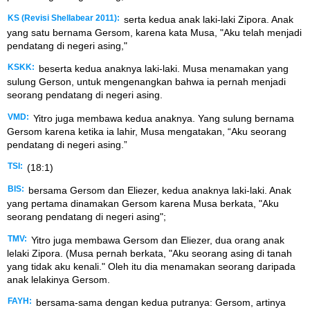
KS (Revisi Shellabear 2011):
serta kedua anak laki-laki Zipora. Anak
yang satu bernama Gersom, karena kata Musa, "Aku telah menjadi
pendatang di negeri asing,"
KSKK:
beserta kedua anaknya laki-laki. Musa menamakan yang
sulung Gerson, untuk mengenangkan bahwa ia pernah menjadi
seorang pendatang di negeri asing.
VMD:
Yitro juga membawa kedua anaknya. Yang sulung bernama
Gersom karena ketika ia lahir, Musa mengatakan, “Aku seorang
pendatang di negeri asing.”
TSI:
(18:1)
BIS:
bersama Gersom dan Eliezer, kedua anaknya laki-laki. Anak
yang pertama dinamakan Gersom karena Musa berkata, "Aku
seorang pendatang di negeri asing";
TMV:
Yitro juga membawa Gersom dan Eliezer, dua orang anak
lelaki Zipora. (Musa pernah berkata, "Aku seorang asing di tanah
yang tidak aku kenali." Oleh itu dia menamakan seorang daripada
anak lelakinya Gersom.
FAYH:
bersama-sama dengan kedua putranya: Gersom, artinya