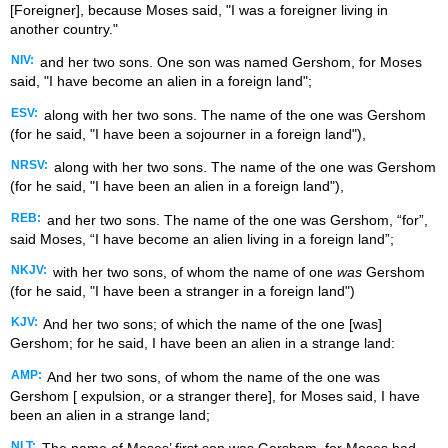
[Foreigner], because Moses said, "I was a foreigner living in
another country."
NIV:
and her two sons. One son was named Gershom, for Moses
said, "I have become an alien in a foreign land";
ESV:
along with her two sons. The name of the one was Gershom
(for he said, "I have been a sojourner in a foreign land"),
NRSV:
along with her two sons. The name of the one was Gershom
(for he said, "I have been an alien in a foreign land"),
REB:
and her two sons. The name of the one was Gershom, “for”,
said Moses, “I have become an alien living in a foreign land”;
NKJV:
with her two sons, of whom the name of one
was
Gershom
(for he said, "I have been a stranger in a foreign land")
KJV:
And her two sons; of which the name of the one [was]
Gershom; for he said, I have been an alien in a strange land:
AMP:
And her two sons, of whom the name of the one was
Gershom [ expulsion, or a stranger there], for Moses said, I have
been an alien in a strange land;
NLT: