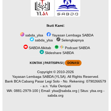
Ikuti Kami:
sabda_ylsa
Yayasan Lembaga SABDA
sabda_ylsa
Selengkapnya
SABDA Alkitab
Podcast SABDA
Slideshare SABDA
KONTAK
|
PARTISIPASI
|
DONASI
Copyright
© 2010-2026
Yayasan Lembaga SABDA (YLSA).
All Rights Reserved.
Bank BCA Cabang Pasar Legi Solo - No. Rekening: 0790266579
- a.n. Yulia Oeniyati
WA:
0881-2979-100
| Email:
ylsa@sabda.org
| Situs:
ylsa.org
-
sabda.org