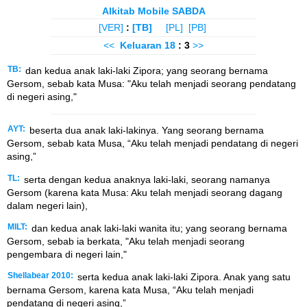
Alkitab Mobile SABDA
[VER]
:
[TB]
[PL]
[PB]
<<
Keluaran
18
: 3
>>
TB:
dan kedua anak laki-laki Zipora; yang seorang bernama
Gersom, sebab kata Musa: "Aku telah menjadi seorang pendatang
di negeri asing,"
AYT:
beserta dua anak laki-lakinya. Yang seorang bernama
Gersom, sebab kata Musa, “Aku telah menjadi pendatang di negeri
asing,”
TL:
serta dengan kedua anaknya laki-laki, seorang namanya
Gersom (karena kata Musa: Aku telah menjadi seorang dagang
dalam negeri lain),
MILT:
dan kedua anak laki-laki wanita itu; yang seorang bernama
Gersom, sebab ia berkata, "Aku telah menjadi seorang
pengembara di negeri lain,"
Shellabear 2010:
serta kedua anak laki-laki Zipora. Anak yang satu
bernama Gersom, karena kata Musa, “Aku telah menjadi
pendatang di negeri asing,”