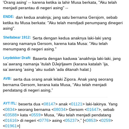
'Orang asing' -- karena ketika ia lahir Musa berkata, "Aku telah
menjadi perantau di negeri asing" --
ENDE:
dan kedua anaknja; jang satu bernama Gersjom, sebab
ketika itu Musa berkata: "Aku telah mendjadi penumpang dinegeri
asing".
Shellabear 1912:
Serta dengan kedua anaknya laki-laki yang
seorang namanya Gersom, karena kata Musa: "Aku telah
menumpang di negeri asing."
Leydekker Draft:
Baserta dengan kaduwa 'anakhnja laki-laki, jang
sa`awrang namanja 'itulah DJejrljawm (karana katalah 'ija,
sa`awrang 'asing 'aku sudah 'ada ditanah halat.)
AVB:
serta dua orang anak lelaki Zipora. Anak yang seorang
bernama Gersom, kerana kata Musa, “Aku telah menjadi
pendatang di negeri asing,”
AYT ITL:
beserta dua <
08147
> anak <
01121
> laki-lakinya. Yang
<
0834
> seorang bernama <
08034
> Gersom <
01647
>, sebab
<
03588
> kata <
0559
> Musa, “Aku telah menjadi pendatang
<
01616
> di negeri <
0776
> asing <
05237
>,” [<
0853
> <
0259
>
<
01961
>]