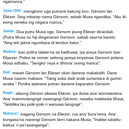
ngamanca,”
Jawa 1994:
mengkono uga putrané kakung loro, Gérsom lan
Élièzer. Sing mbarep nama Gérsom, sebab Musa ngandika, "Aku iki
wong neneka ing negara manca,"
Sunda:
Dua putra Musa oge, Gersom jeung Elieser dicandak.
(Putra Musa nu hiji dingaranan Gersom, sabab saurna bareto,
"Aing teh jalma ngumbara di lembur batur."
Madura:
ban pottra lalake’na se kadhuwa, iya areya Gersom ban
Eliyezer. Pottra se nomer settong jareya enyamae Gersom polana
Mosa adhabu, "Sengko’ reya e dhinna’ oreng manca";
Bali:
miwah Gersom lan Elieser okan danene makakalih. Dane
Musa naanin mabaos: “Tiang suba dadi anak sunantara di gumin
anake.” Punika awinane putran danene kaparabin Gersom.
Bugis:
silaong Gérson sibawa Eliézer, iya duwa ana’ worowanéna.
Ana’ mammulangngé nasengngi Gérsom, nasaba makkedai Musa,
"Séddika tau polé-polé ri wanuwa laingngé";
Makasar:
siagang Gersom na Eliezer, rua ana’ bura’nena. Ana’
bungasa’na niarengi Gersom lanri nakana Musa, "Inakke tubattu-
battua’ ri pa’rasanganga";