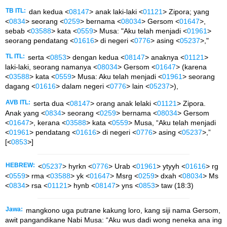
TB ITL:
dan kedua <
08147
> anak laki-laki <
01121
> Zipora; yang
<
0834
> seorang <
0259
> bernama <
08034
> Gersom <
01647
>,
sebab <
03588
> kata <
0559
> Musa: "Aku telah menjadi <
01961
>
seorang pendatang <
01616
> di negeri <
0776
> asing <
05237
>,"
TL ITL:
serta <
0853
> dengan kedua <
08147
> anaknya <
01121
>
laki-laki, seorang namanya <
08034
> Gersom <
01647
> (karena
<
03588
> kata <
0559
> Musa: Aku telah menjadi <
01961
> seorang
dagang <
01616
> dalam negeri <
0776
> lain <
05237
>),
AVB ITL:
serta dua <
08147
> orang anak lelaki <
01121
> Zipora.
Anak yang <
0834
> seorang <
0259
> bernama <
08034
> Gersom
<
01647
>, kerana <
03588
> kata <
0559
> Musa, “Aku telah menjadi
<
01961
> pendatang <
01616
> di negeri <
0776
> asing <
05237
>,”
[<
0853
>]
HEBREW:
<
05237
> hyrkn <
0776
> Urab <
01961
> ytyyh <
01616
> rg
<
0559
> rma <
03588
> yk <
01647
> Msrg <
0259
> dxah <
08034
> Ms
<
0834
> rsa <
01121
> hynb <
08147
> yns <
0853
> taw (18:3)
Jawa:
mangkono uga putrane kakung loro, kang siji nama Gersom,
awit pangandikane Nabi Musa: “Aku wus dadi wong neneka ana ing