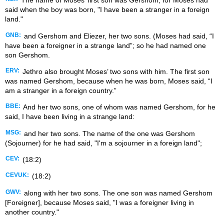
The name of Moses’ first son was Gershom, for Moses had
said when the boy was born, "I have been a stranger in a foreign
land."
GNB:
and Gershom and Eliezer, her two sons. (Moses had said, “I
have been a foreigner in a strange land”; so he had named one
son Gershom.
ERV:
Jethro also brought Moses’ two sons with him. The first son
was named Gershom, because when he was born, Moses said, “I
am a stranger in a foreign country.”
BBE:
And her two sons, one of whom was named Gershom, for he
said, I have been living in a strange land:
MSG:
and her two sons. The name of the one was Gershom
(Sojourner) for he had said, "I'm a sojourner in a foreign land";
CEV:
(18:2)
CEVUK:
(18:2)
GWV:
along with her two sons. The one son was named Gershom
[Foreigner], because Moses said, "I was a foreigner living in
another country."