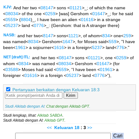
KJV:
And her two <
08147
> sons <
01121
>_; of which the name
<
08034
> of the one <
0259
> [was] Gershom <
01647
>_; for he said
<
0559
> (
8804
)_, I have been an alien <
01616
> in a strange
<
05237
> land <
0776
>_: {Gershom: that is A stranger there}
NASB:
and her two<
8147
> sons<
1121
>, of whom<
834
> one<
259
>
was named<
8034
> Gershom<
1647
>, for Moses said<
559
>, "I have
been<
1961
> a sojourner<
1616
> in a foreign<
5237
> land<
776
>."
NET [draft] ITL:
and her two <
08147
> sons <
01121
>, one <
0259
> of
whom <
0834
> was named <
08034
> Gershom <
01647
> (for
<
03588
> Moses had said <
0559
>, “I have been <
01961
> a
foreigner <
01616
> in a foreign <
05237
> land <
0776
>”),
Pertanyaan berkaitan dengan Keluaran 18:3
Kirim
Studi Alkitab dengan AI:
Chat dengan Alkitab GPT
.
Studi lengkap, lihat:
Alkitab SABDA
.
Studi Alkitab dengan AI:
Alkitab GPT
.
<<
Keluaran
18
: 3
>>