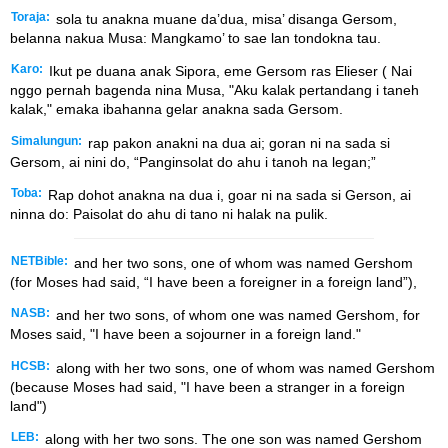
Toraja:
sola tu anakna muane da’dua, misa’ disanga Gersom,
belanna nakua Musa: Mangkamo’ to sae lan tondokna tau.
Karo:
Ikut pe duana anak Sipora, eme Gersom ras Elieser ( Nai
nggo pernah bagenda nina Musa, "Aku kalak pertandang i taneh
kalak," emaka ibahanna gelar anakna sada Gersom.
Simalungun:
rap pakon anakni na dua ai; goran ni na sada si
Gersom, ai nini do, “Panginsolat do ahu i tanoh na legan;”
Toba:
Rap dohot anakna na dua i, goar ni na sada si Gerson, ai
ninna do: Paisolat do ahu di tano ni halak na pulik.
NETBible:
and her two sons, one of whom was named Gershom
(for Moses had said, “I have been a foreigner in a foreign land”),
NASB:
and her two sons, of whom one was named Gershom, for
Moses said, "I have been a sojourner in a foreign land."
HCSB:
along with her two sons, one of whom was named Gershom
(because Moses had said, "I have been a stranger in a foreign
land")
LEB:
along with her two sons. The one son was named Gershom