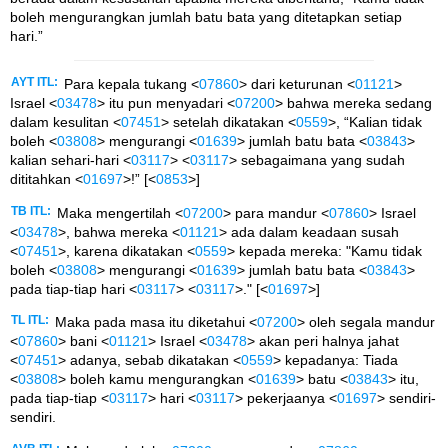
boleh mengurangkan jumlah batu bata yang ditetapkan setiap
hari.”
AYT ITL:
Para kepala tukang <
07860
> dari keturunan <
01121
>
Israel <
03478
> itu pun menyadari <
07200
> bahwa mereka sedang
dalam kesulitan <
07451
> setelah dikatakan <
0559
>, “Kalian tidak
boleh <
03808
> mengurangi <
01639
> jumlah batu bata <
03843
>
kalian sehari-hari <
03117
> <
03117
> sebagaimana yang sudah
dititahkan <
01697
>!” [<
0853
>]
TB ITL:
Maka mengertilah <
07200
> para mandur <
07860
> Israel
<
03478
>, bahwa mereka <
01121
> ada dalam keadaan susah
<
07451
>, karena dikatakan <
0559
> kepada mereka: "Kamu tidak
boleh <
03808
> mengurangi <
01639
> jumlah batu bata <
03843
>
pada tiap-tiap hari <
03117
> <
03117
>." [<
01697
>]
TL ITL:
Maka pada masa itu diketahui <
07200
> oleh segala mandur
<
07860
> bani <
01121
> Israel <
03478
> akan peri halnya jahat
<
07451
> adanya, sebab dikatakan <
0559
> kepadanya: Tiada
<
03808
> boleh kamu mengurangkan <
01639
> batu <
03843
> itu,
pada tiap-tiap <
03117
> hari <
03117
> pekerjaanya <
01697
> sendiri-
sendiri.