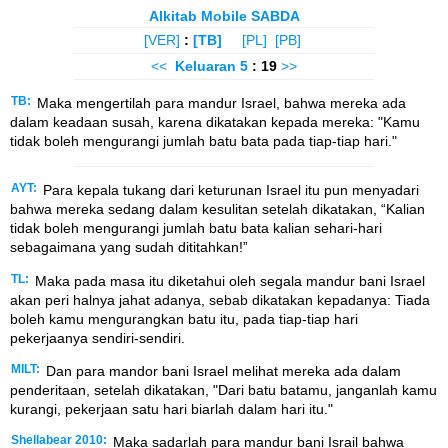
Alkitab Mobile SABDA
[VER]
:
[TB]
[PL]
[PB]
<<
Keluaran
5
: 19
>>
TB:
Maka mengertilah para mandur Israel, bahwa mereka ada
dalam keadaan susah, karena dikatakan kepada mereka: "Kamu
tidak boleh mengurangi jumlah batu bata pada tiap-tiap hari."
AYT:
Para kepala tukang dari keturunan Israel itu pun menyadari
bahwa mereka sedang dalam kesulitan setelah dikatakan, “Kalian
tidak boleh mengurangi jumlah batu bata kalian sehari-hari
sebagaimana yang sudah dititahkan!”
TL:
Maka pada masa itu diketahui oleh segala mandur bani Israel
akan peri halnya jahat adanya, sebab dikatakan kepadanya: Tiada
boleh kamu mengurangkan batu itu, pada tiap-tiap hari
pekerjaanya sendiri-sendiri.
MILT:
Dan para mandor bani Israel melihat mereka ada dalam
penderitaan, setelah dikatakan, "Dari batu batamu, janganlah kamu
kurangi, pekerjaan satu hari biarlah dalam hari itu."
Shellabear 2010:
Maka sadarlah para mandur bani Israil bahwa