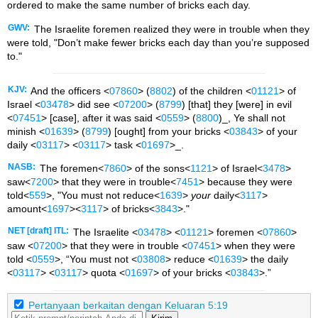
ordered to make the same number of bricks each day.
GWV:
The Israelite foremen realized they were in trouble when they
were told, "Don’t make fewer bricks each day than you’re supposed
to."
KJV:
And the officers <
07860
> (
8802
) of the children <
01121
> of
Israel <
03478
> did see <
07200
> (
8799
) [that] they [were] in evil
<
07451
> [case], after it was said <
0559
> (
8800
)_, Ye shall not
minish <
01639
> (
8799
) [ought] from your bricks <
03843
> of your
daily <
03117
> <
03117
> task <
01697
>_.
NASB:
The foremen<
7860
> of the sons<
1121
> of Israel<
3478
>
saw<
7200
> that they were in trouble<
7451
> because they were
told<
559
>, "You must not reduce<
1639
>
your
daily<
3117
>
amount<
1697
><
3117
> of bricks<
3843
>."
NET [draft] ITL:
The Israelite <
03478
> <
01121
> foremen <
07860
>
saw <
07200
> that they were in trouble <
07451
> when they were
told <
0559
>, “You must not <
03808
> reduce <
01639
> the daily
<
03117
> <
03117
> quota <
01697
> of your bricks <
03843
>.”
Pertanyaan berkaitan dengan Keluaran 5:19