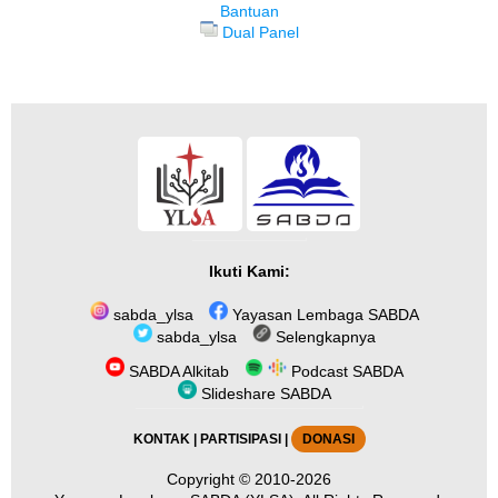
Bantuan
Dual Panel
Ikuti Kami:
sabda_ylsa
Yayasan Lembaga SABDA
sabda_ylsa
Selengkapnya
SABDA Alkitab
Podcast SABDA
Slideshare SABDA
KONTAK
|
PARTISIPASI
|
DONASI
Copyright
© 2010-2026