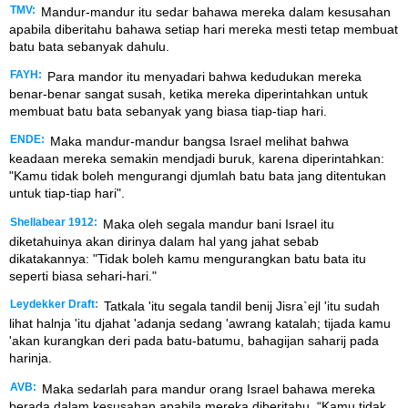
TMV:
Mandur-mandur itu sedar bahawa mereka dalam kesusahan
apabila diberitahu bahawa setiap hari mereka mesti tetap membuat
batu bata sebanyak dahulu.
FAYH:
Para mandor itu menyadari bahwa kedudukan mereka
benar-benar sangat susah, ketika mereka diperintahkan untuk
membuat batu bata sebanyak yang biasa tiap-tiap hari.
ENDE:
Maka mandur-mandur bangsa Israel melihat bahwa
keadaan mereka semakin mendjadi buruk, karena diperintahkan:
"Kamu tidak boleh mengurangi djumlah batu bata jang ditentukan
untuk tiap-tiap hari".
Shellabear 1912:
Maka oleh segala mandur bani Israel itu
diketahuinya akan dirinya dalam hal yang jahat sebab
dikatakannya: "Tidak boleh kamu mengurangkan batu bata itu
seperti biasa sehari-hari."
Leydekker Draft:
Tatkala 'itu segala tandil benij Jisra`ejl 'itu sudah
lihat halnja 'itu djahat 'adanja sedang 'awrang katalah; tijada kamu
'akan kurangkan deri pada batu-batumu, bahagijan saharij pada
harinja.
AVB:
Maka sedarlah para mandur orang Israel bahawa mereka
berada dalam kesusahan apabila mereka diberitahu, “Kamu tidak