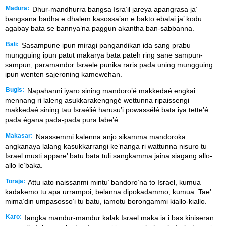
Madura:
Dhur-mandhurra bangsa Isra’il jareya apangrasa ja’
bangsana badha e dhalem kasossa’an e bakto ebalai ja’ kodu
agabay bata se bannya’na paggun akantha ban-sabbanna.
Bali:
Sasampune ipun miragi pangandikan ida sang prabu
mungguing ipun patut makarya bata pateh ring sane sampun-
sampun, paramandor Israele punika raris pada uning mungguing
ipun wenten sajeroning kamewehan.
Bugis:
Napahanni iyaro sining mandoro’é makkedaé engkai
mennang ri laleng asukkarakengngé wettunna ripaissengi
makkedaé sining tau Israélié harusu’i powassélé bata iya tette’é
pada égana pada-pada pura labe’é.
Makasar:
Naassemmi kalenna anjo sikamma mandoroka
angkanaya lalang kasukkarrangi ke’nanga ri wattunna nisuro tu
Israel musti appare’ batu bata tuli sangkamma jaina siagang allo-
allo le’baka.
Toraja:
Attu iato naissanmi mintu’ bandoro’na to Israel, kumua
kadakemo tu apa urrampoi, belanna dipokadammo, kumua: Tae’
mima’din umpasosso’i tu batu, iamotu borongammi kiallo-kiallo.
Karo:
Iangka mandur-mandur kalak Israel maka ia i bas kiniseran