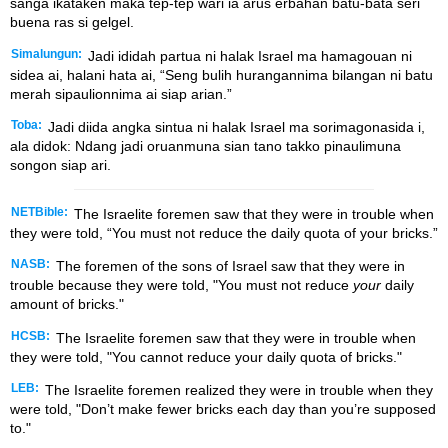
sanga ikataken maka tep-tep wari ia arus erbahan batu-bata seri
buena ras si gelgel.
Simalungun:
Jadi ididah partua ni halak Israel ma hamagouan ni
sidea ai, halani hata ai, “Seng bulih hurangannima bilangan ni batu
merah sipaulionnima ai siap arian.”
Toba:
Jadi diida angka sintua ni halak Israel ma sorimagonasida i,
ala didok: Ndang jadi oruanmuna sian tano takko pinaulimuna
songon siap ari.
NETBible:
The Israelite foremen saw that they were in trouble when
they were told, “You must not reduce the daily quota of your bricks.”
NASB:
The foremen of the sons of Israel saw that they were in
trouble because they were told, "You must not reduce
your
daily
amount of bricks."
HCSB:
The Israelite foremen saw that they were in trouble when
they were told, "You cannot reduce your daily quota of bricks."
LEB:
The Israelite foremen realized they were in trouble when they
were told, "Don’t make fewer bricks each day than you’re supposed
to."