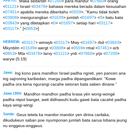
AVB ITL:
Maka sedarlah <
07200
> para mandur <
07860
> orang
<
01121
> Israel <
03478
> bahawa mereka berada dalam kesusahan
<
07451
> apabila mereka diberitahu <
0559
>, “Kamu tidak boleh
<
03808
> mengurangkan <
01639
> jumlah <
01697
> <
0
> batu bata
<
03843
> yang ditetapkan <
0
> <
01697
> setiap hari <
03117
>
<
03117
>.” [<
0853
>]
HEBREW:
<
03117
> wmwyb <
03117
> Mwy <
01697
> rbd <
03843
>
Mkynblm <
01639
> wergt <
03808
> al <
0559
> rmal <
07451
> erb
<
0853
> Mta <
03478
> larvy <
01121
> ynb <
07860
> yrjs <
07200
>
waryw (5:19)
Jawa:
Ing kono para mandhor Israel padha ngreti, yen pancen ana
ing sajroning karibedan, marga padha dipangandikani: “Kowe
padha ora kena ngurangi cacahe setoran bata saben dinane.”
Jawa 1994:
Mandhor-mandhor padha krasa yèn wong-wongé
padha répot banget, awit didhawuhi kudu gawé bata cacahé padha
kaya wingi-wingi.
Sunda:
Geus tetela ka mandor-mandor yen dirina carilaka,
dikudukeun saban poe nyumponan jumlah bata sarua lobana jeung
nu enggeus-enggeus.