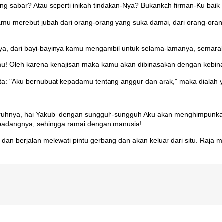
ng sabar? Atau seperti inikah tindakan-Nya? Bukankah firman-Ku bai
mu merebut jubah dari orang-orang yang suka damai, dari orang-oran
nya, dari bayi-bayinya kamu mengambil untuk selama-lamanya, semara
imu! Oleh karena kenajisan maka kamu akan dibinasakan dengan kebina
: "Aku bernubuat kepadamu tentang anggur dan arak," maka dialah ya
hnya, hai Yakub, dengan sungguh-sungguh Aku akan menghimpunkan s
 padangnya, sehingga ramai dengan manusia!
 berjalan melewati pintu gerbang dan akan keluar dari situ. Raja m