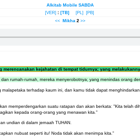
Alkitab Mobile SABDA
[VER]
:
[TB]
[PL]
[PB]
<<
Mikha
2
>>
merencanakan kejahatan di tempat tidurnya; yang melakukannya 
, dan rumah-rumah, mereka menyerobotnya; yang menindas orang den
malapetaka terhadap kaum ini, dan kamu tidak dapat menghindarkan l
kan memperdengarkan suatu ratapan dan akan berkata: "Kita telah dih
bagikan kepada orang-orang yang menawan kita."
ngan undian di dalam jemaah TUHAN.
apkan nubuat seperti itu! Noda tidak akan menimpa kita."