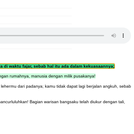
di waktu fajar, sebab hal itu ada dalam kekuasaannya;
gan rumahnya, manusia dengan milik pusakanya!
ehermu dari padanya; kamu tidak dapat lagi berjalan angkuh, sebab
ancurluluhkan! Bagian warisan bangsaku telah diukur dengan tali,