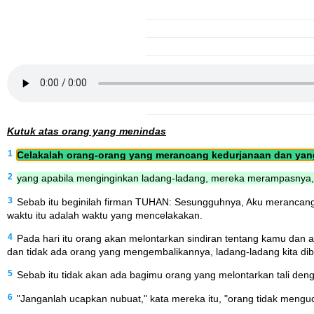
Kutuk atas orang yang menindas
1
Celakalah orang-orang yang merancang kedurjanaan dan yang 
2
yang apabila menginginkan ladang-ladang, mereka merampasnya
3
Sebab itu beginilah firman TUHAN: Sesungguhnya, Aku merancang 
waktu itu adalah waktu yang mencelakakan.
4
Pada hari itu orang akan melontarkan sindiran tentang kamu dan a
dan tidak ada orang yang mengembalikannya, ladang-ladang kita di
5
Sebab itu tidak akan ada bagimu orang yang melontarkan tali de
6
"Janganlah ucapkan nubuat," kata mereka itu, "orang tidak menguc