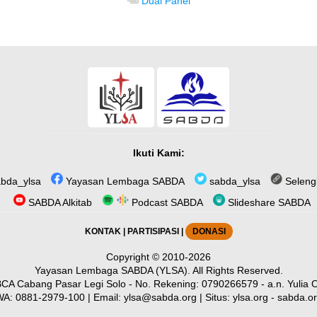
Dual Panel
Ikuti Kami:
bda_ylsa
Yayasan Lembaga SABDA
sabda_ylsa
Seleng
SABDA Alkitab
Podcast SABDA
Slideshare SABDA
KONTAK
|
PARTISIPASI
|
DONASI
Copyright
© 2010-2026
Yayasan Lembaga SABDA (YLSA).
All Rights Reserved.
CA Cabang Pasar Legi Solo - No. Rekening: 0790266579 - a.n. Yulia O
WA:
0881-2979-100
| Email:
ylsa@sabda.org
| Situs:
ylsa.org
-
sabda.o