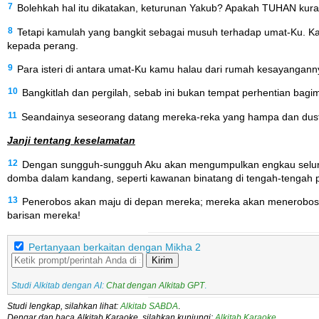
7
Bolehkah hal itu dikatakan, keturunan Yakub? Apakah TUHAN kura
8
Tetapi kamulah yang bangkit sebagai musuh terhadap umat-Ku. Ka
kepada perang.
9
Para isteri di antara umat-Ku kamu halau dari rumah kesayangan
10
Bangkitlah dan pergilah, sebab ini bukan tempat perhentian bag
11
Seandainya seseorang datang mereka-reka yang hampa dan dusta
Janji tentang keselamatan
12
Dengan sungguh-sungguh Aku akan mengumpulkan engkau seluru
domba dalam kandang, seperti kawanan binatang di tengah-tengah
13
Penerobos akan maju di depan mereka; mereka akan menerobos dan
barisan mereka!
Pertanyaan berkaitan dengan Mikha 2
Kirim
Studi Alkitab dengan AI:
Chat dengan Alkitab GPT
.
Studi lengkap, silahkan lihat:
Alkitab SABDA
.
Dengar dan baca Alkitab Karaoke, silahkan kunjungi:
Alkitab Karaoke
.