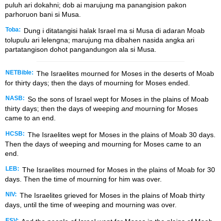
puluh ari dokahni; dob ai marujung ma panangision pakon
parhoruon bani si Musa.
Toba:
Dung i ditatangisi halak Israel ma si Musa di adaran Moab
tolupulu ari lelengna; marujung ma dibahen nasida angka ari
partatangison dohot pangandungon ala si Musa.
NETBible:
The Israelites mourned for Moses in the deserts of Moab
for thirty days; then the days of mourning for Moses ended.
NASB:
So the sons of Israel wept for Moses in the plains of Moab
thirty days; then the days of weeping
and
mourning for Moses
came to an end.
HCSB:
The Israelites wept for Moses in the plains of Moab 30 days.
Then the days of weeping and mourning for Moses came to an
end.
LEB:
The Israelites mourned for Moses in the plains of Moab for 30
days. Then the time of mourning for him was over.
NIV:
The Israelites grieved for Moses in the plains of Moab thirty
days, until the time of weeping and mourning was over.
ESV: