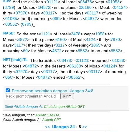
KJV:
And the children <
01121
> of Israel <
03478
> wept <
01058
>
(
8799
) for Moses <
04872
> in the plains <
06160
> of Moab <
04124
>
thirty <
07970
> days <
03117
>_: so the days <
03117
> of weeping
<
01065
> [and] mourning <
060
> for Moses <
04872
> were ended
<
08552
> (
8799
)_.
NASB:
So the sons<
1121
> of Israel<
3478
> wept<
1058
> for
Moses<
4872
> in the plains<
6160
> of Moab<
4124
> thirty<
7970
>
days<
3117
>; then the days<
3117
> of weeping<
1065
>
and
mourning<
60
> for Moses<
4872
> came<
8552
> to an end<
8552
>.
NET [draft] ITL:
The Israelites <
03478
> <
01121
> mourned <
01058
>
for Moses <
04872
> in the deserts <
06160
> of Moab <
04124
> for
thirty <
07970
> days <
03117
>; then the days <
03117
> of mourning
<
060
> for Moses <
04872
> ended <
08552
>.
Pertanyaan berkaitan dengan Ulangan 34:8
Kirim
Studi Alkitab dengan AI:
Chat dengan Alkitab GPT
.
Studi lengkap, lihat:
Alkitab SABDA
.
Studi Alkitab dengan AI:
Alkitab GPT
.
<<
Ulangan
34
: 8
>>