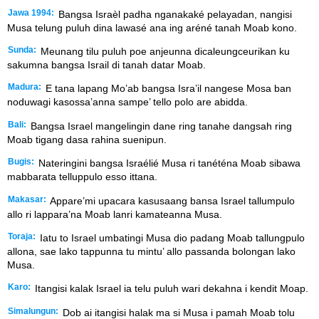
Jawa 1994:
Bangsa Israèl padha nganakaké pelayadan, nangisi
Musa telung puluh dina lawasé ana ing aréné tanah Moab kono.
Sunda:
Meunang tilu puluh poe anjeunna dicaleungceurikan ku
sakumna bangsa Israil di tanah datar Moab.
Madura:
E tana lapang Mo’ab bangsa Isra’il nangese Mosa ban
noduwagi kasossa’anna sampe’ tello polo are abidda.
Bali:
Bangsa Israel mangelingin dane ring tanahe dangsah ring
Moab tigang dasa rahina suenipun.
Bugis:
Nateringini bangsa Israélié Musa ri tanéténa Moab sibawa
mabbarata telluppulo esso ittana.
Makasar:
Appare’mi upacara kasusaang bansa Israel tallumpulo
allo ri lappara’na Moab lanri kamateanna Musa.
Toraja:
Iatu to Israel umbatingi Musa dio padang Moab tallungpulo
allona, sae lako tappunna tu mintu’ allo passanda bolongan lako
Musa.
Karo:
Itangisi kalak Israel ia telu puluh wari dekahna i kendit Moap.
Simalungun:
Dob ai itangisi halak ma si Musa i pamah Moab tolu