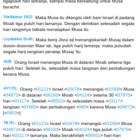
tigapuluh hari lamanja, sampai masa berkabung untuk Musa
berachir.
Shellabear 1912:
Maka Musa itu ditangisi oleh bani Israel di padang
Moab tiga puluh hari lamanya. Dengan demikian selesailah segala
hari tangisnya tatkala meratapkan Musa itu.
Leydekker Draft:
Maka benij Jisra`ejl menangiskanlah Musaj dalam
duson-dusonan Maw`ab, tiga puloh harij lamanja: maka putuslah
segala harij tangisan peratap Musaj 'itu.
AVB:
Orang Israel menangisi Musa di dataran Moab selama tiga
puluh hari. Setelah itu, selesailah masa tangisan dan perkabungan
kerana Musa.
AYT ITL:
Orang <
01121
> Israel <
03478
> menangisi <
01058
> Musa
<
04872
> di dataran <
06160
> Moab <
04124
> selama 30 <
07970
>
hari <
03117
>. Setelah <
08552
> itu selesailah masa <
03117
>
tangisan <
01065
> dan perkabungan <
060
> karena Musa <
04872
>.
[<
0853
>]
TB ITL:
Orang <
01121
> Israel <
03478
> menangisi <
01058
> Musa
<
04872
> di dataran <
06160
> Moab <
04124
> tiga puluh <
07970
>
hari <
03117
> lamanya. Maka berakhirlah <
08552
> hari-hari