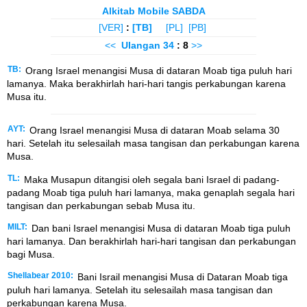
Alkitab Mobile SABDA
[VER]
:
[TB]
[PL]
[PB]
<<
Ulangan
34
: 8
>>
TB:
Orang Israel menangisi Musa di dataran Moab tiga puluh hari
lamanya. Maka berakhirlah hari-hari tangis perkabungan karena
Musa itu.
AYT:
Orang Israel menangisi Musa di dataran Moab selama 30
hari. Setelah itu selesailah masa tangisan dan perkabungan karena
Musa.
TL:
Maka Musapun ditangisi oleh segala bani Israel di padang-
padang Moab tiga puluh hari lamanya, maka genaplah segala hari
tangisan dan perkabungan sebab Musa itu.
MILT:
Dan bani Israel menangisi Musa di dataran Moab tiga puluh
hari lamanya. Dan berakhirlah hari-hari tangisan dan perkabungan
bagi Musa.
Shellabear 2010:
Bani Israil menangisi Musa di Dataran Moab tiga
puluh hari lamanya. Setelah itu selesailah masa tangisan dan
perkabungan karena Musa.