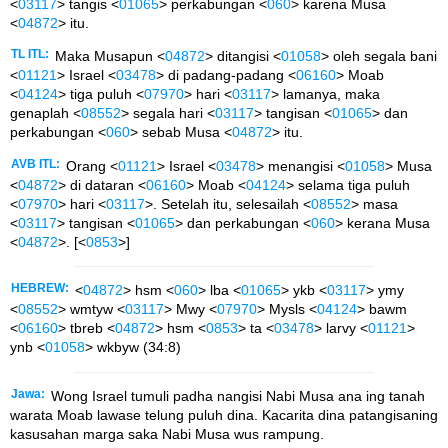
<
03117
> tangis <
01065
> perkabungan <
060
> karena Musa
<
04872
> itu.
TL ITL:
Maka Musapun <
04872
> ditangisi <
01058
> oleh segala bani
<
01121
> Israel <
03478
> di padang-padang <
06160
> Moab
<
04124
> tiga puluh <
07970
> hari <
03117
> lamanya, maka
genaplah <
08552
> segala hari <
03117
> tangisan <
01065
> dan
perkabungan <
060
> sebab Musa <
04872
> itu.
AVB ITL:
Orang <
01121
> Israel <
03478
> menangisi <
01058
> Musa
<
04872
> di dataran <
06160
> Moab <
04124
> selama tiga puluh
<
07970
> hari <
03117
>. Setelah itu, selesailah <
08552
> masa
<
03117
> tangisan <
01065
> dan perkabungan <
060
> kerana Musa
<
04872
>. [<
0853
>]
HEBREW:
<
04872
> hsm <
060
> lba <
01065
> ykb <
03117
> ymy
<
08552
> wmtyw <
03117
> Mwy <
07970
> Mysls <
04124
> bawm
<
06160
> tbreb <
04872
> hsm <
0853
> ta <
03478
> larvy <
01121
>
ynb <
01058
> wkbyw (34:8)
Jawa:
Wong Israel tumuli padha nangisi Nabi Musa ana ing tanah
warata Moab lawase telung puluh dina. Kacarita dina patangisaning
kasusahan marga saka Nabi Musa wus rampung.