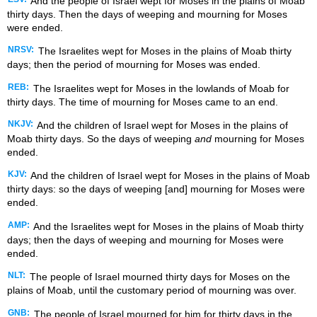
And the people of Israel wept for Moses in the plains of Moab
thirty days. Then the days of weeping and mourning for Moses
were ended.
NRSV:
The Israelites wept for Moses in the plains of Moab thirty
days; then the period of mourning for Moses was ended.
REB:
The Israelites wept for Moses in the lowlands of Moab for
thirty days. The time of mourning for Moses came to an end.
NKJV:
And the children of Israel wept for Moses in the plains of
Moab thirty days. So the days of weeping
and
mourning for Moses
ended.
KJV:
And the children of Israel wept for Moses in the plains of Moab
thirty days: so the days of weeping [and] mourning for Moses were
ended.
AMP:
And the Israelites wept for Moses in the plains of Moab thirty
days; then the days of weeping and mourning for Moses were
ended.
NLT:
The people of Israel mourned thirty days for Moses on the
plains of Moab, until the customary period of mourning was over.
GNB:
The people of Israel mourned for him for thirty days in the