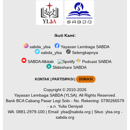
Ikuti Kami:
sabda_ylsa
Yayasan Lembaga SABDA
sabda_ylsa
Selengkapnya
SABDA Alkitab
Podcast SABDA
Slideshare SABDA
KONTAK
|
PARTISIPASI
|
DONASI
Copyright
© 2010-2026
Yayasan Lembaga SABDA (YLSA).
All Rights Reserved.
Bank BCA Cabang Pasar Legi Solo - No. Rekening: 0790266579
- a.n. Yulia Oeniyati
WA:
0881-2979-100
| Email:
ylsa@sabda.org
| Situs:
ylsa.org
-
sabda.org