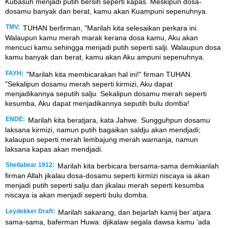
Kubasuh menjadi putih bersih seperti kapas. Meskipun dosa-
dosamu banyak dan berat, kamu akan Kuampuni sepenuhnya.
TMV:
TUHAN berfirman, "Marilah kita selesaikan perkara ini.
Walaupun kamu merah marak kerana dosa kamu, Aku akan
mencuci kamu sehingga menjadi putih seperti salji. Walaupun dosa
kamu banyak dan berat, kamu akan Aku ampuni sepenuhnya.
FAYH:
"Marilah kita membicarakan hal ini!" firman TUHAN.
"Sekalipun dosamu merah seperti kirmizi, Aku dapat
menjadikannya seputih salju. Sekalipun dosamu merah seperti
kesumba, Aku dapat menjadikannya seputih bulu domba!
ENDE:
Marilah kita beratjara, kata Jahwe. Sungguhpun dosamu
laksana kirmizi, namun putih bagaikan saldju akan mendjadi;
kalaupun seperti merah lembajung merah warnanja, namun
laksana kapas akan mendjadi.
Shellabear 1912:
Marilah kita berbicara bersama-sama demikianlah
firman Allah jikalau dosa-dosamu seperti kirmizi niscaya ia akan
menjadi putih seperti salju dan jikalau merah seperti kesumba
niscaya ia akan menjadi seperti bulu domba.
Leydekker Draft:
Marilah sakarang, dan bejarlah kamij ber`atjara
sama-sama, baferman Huwa: djikalaw segala dawsa kamu 'ada