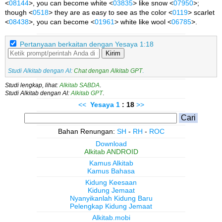
<
08144
>, you can become white <
03835
> like snow <
07950
>;
though <
0518
> they are as easy to see as the color <
0119
> scarlet
<
08438
>, you can become <
01961
> white like wool <
06785
>.
Pertanyaan berkaitan dengan Yesaya 1:18
Kirim
Studi Alkitab dengan AI:
Chat dengan Alkitab GPT
.
Studi lengkap, lihat:
Alkitab SABDA
.
Studi Alkitab dengan AI:
Alkitab GPT
.
<<
Yesaya
1
: 18
>>
Bahan Renungan:
SH
-
RH
-
ROC
Download
Alkitab ANDROID
Kamus Alkitab
Kamus Bahasa
Kidung Keesaan
Kidung Jemaat
Nyanyikanlah Kidung Baru
Pelengkap Kidung Jemaat
Alkitab.mobi