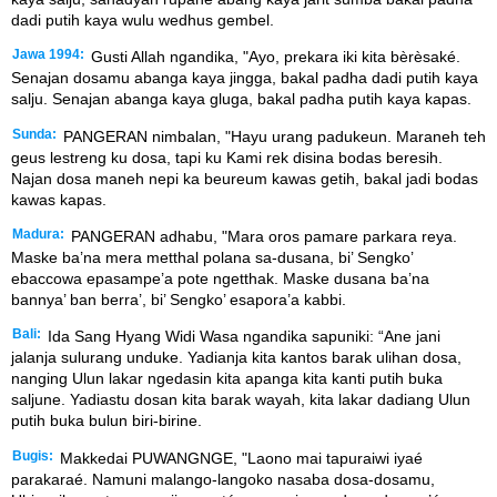
dadi putih kaya wulu wedhus gembel.
Jawa 1994:
Gusti Allah ngandika, "Ayo, prekara iki kita bèrèsaké.
Senajan dosamu abanga kaya jingga, bakal padha dadi putih kaya
salju. Senajan abanga kaya gluga, bakal padha putih kaya kapas.
Sunda:
PANGERAN nimbalan, "Hayu urang padukeun. Maraneh teh
geus lestreng ku dosa, tapi ku Kami rek disina bodas beresih.
Najan dosa maneh nepi ka beureum kawas getih, bakal jadi bodas
kawas kapas.
Madura:
PANGERAN adhabu, "Mara oros pamare parkara reya.
Maske ba’na mera metthal polana sa-dusana, bi’ Sengko’
ebaccowa epasampe’a pote ngetthak. Maske dusana ba’na
bannya’ ban berra’, bi’ Sengko’ esapora’a kabbi.
Bali:
Ida Sang Hyang Widi Wasa ngandika sapuniki: “Ane jani
jalanja sulurang unduke. Yadianja kita kantos barak ulihan dosa,
nanging Ulun lakar ngedasin kita apanga kita kanti putih buka
saljune. Yadiastu dosan kita barak wayah, kita lakar dadiang Ulun
putih buka bulun biri-birine.
Bugis:
Makkedai PUWANGNGE, "Laono mai tapuraiwi iyaé
parakaraé. Namuni malango-langoko nasaba dosa-dosamu,