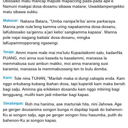
Ubissaiko matu mancaji maputé mapaccing pada-pada ape’é.
Namuni maégai dosa-dosamu sibawa matane, Uwaddampengekko
matu sibawa sukku.
Makasar:
Nakana Batara, "Umba nanipa’le’ba’ anne parkaraya.
Manna pole nule’leng kamma uring napakamma dosa-dosanu,
laKubissaiko sa’gennu a’jari kebo’ sangkamma kapasa’. Manna
pole najai siagang battala’ dosa-dosanu, mingka
laKupammopporang ngasengi.
Toraja:
Ammi mane male mai ma’tutu Kupaolaikomi salu, kadanNa
PUANG, moi anna susi kaseda tu kasalammi, manassa la
memmabusa susi ambun makko, moi anna mararang susi
karamisi, manassa la memmabussang ten to bulu domba.
Karo:
Tole nina TUHAN, "Marilah maka si dungi cakapta enda. Kam
nggo erkubang-kubang ibahan dosa, tapi kuperidi kam maka bersih
bagi salju. Aminna gia erkiteken dosandu kam nggo mbiring bagi
tengguang, mulihi kam jadi mbentar bagi kapas.
Simalungun:
Roh ma hanima, ase marturiak hita, nini Jahowa. Age
pe gerger dousanima songon bunga ni dapdap lopak do bahenon-
Ku ai songon salju, age pe gerger songon hiou hasumba, putih do
bahenon-Ku ai songon kapas.