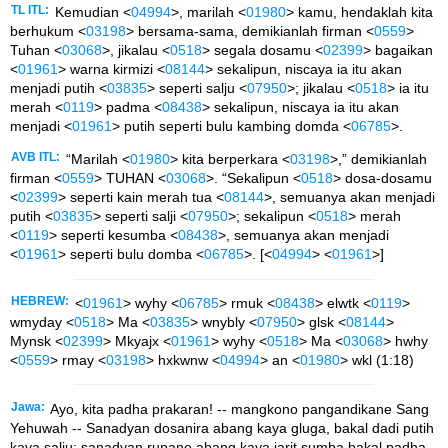
TL ITL:
Kemudian <
04994
>, marilah <
01980
> kamu, hendaklah kita
berhukum <
03198
> bersama-sama, demikianlah firman <
0559
>
Tuhan <
03068
>, jikalau <
0518
> segala dosamu <
02399
> bagaikan
<
01961
> warna kirmizi <
08144
> sekalipun, niscaya ia itu akan
menjadi putih <
03835
> seperti salju <
07950
>; jikalau <
0518
> ia itu
merah <
0119
> padma <
08438
> sekalipun, niscaya ia itu akan
menjadi <
01961
> putih seperti bulu kambing domda <
06785
>.
AVB ITL:
“Marilah <
01980
> kita berperkara <
03198
>,” demikianlah
firman <
0559
> TUHAN <
03068
>. “Sekalipun <
0518
> dosa-dosamu
<
02399
> seperti kain merah tua <
08144
>, semuanya akan menjadi
putih <
03835
> seperti salji <
07950
>; sekalipun <
0518
> merah
<
0119
> seperti kesumba <
08438
>, semuanya akan menjadi
<
01961
> seperti bulu domba <
06785
>. [<
04994
> <
01961
>]
HEBREW:
<
01961
> wyhy <
06785
> rmuk <
08438
> elwtk <
0119
>
wmyday <
0518
> Ma <
03835
> wnybly <
07950
> glsk <
08144
>
Mynsk <
02399
> Mkyajx <
01961
> wyhy <
0518
> Ma <
03068
> hwhy
<
0559
> rmay <
03198
> hxkwnw <
04994
> an <
01980
> wkl (1:18)
Jawa:
Ayo, kita padha prakaran! -- mangkono pangandikane Sang
Yehuwah -- Sanadyan dosanira abang kaya gluga, bakal dadi putih
kaya salju; sanadyan rupane abang kaya jarit sumba bakal padha