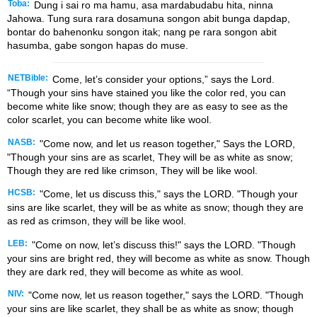
Toba:
Dung i sai ro ma hamu, asa mardabudabu hita, ninna
Jahowa. Tung sura rara dosamuna songon abit bunga dapdap,
bontar do bahenonku songon itak; nang pe rara songon abit
hasumba, gabe songon hapas do muse.
NETBible:
Come, let’s consider your options,” says the
Lord
.
“Though your sins have stained you like the color red, you can
become white like snow; though they are as easy to see as the
color scarlet, you can become white like wool.
NASB:
"Come now, and let us reason together," Says the LORD,
"Though your sins are as scarlet, They will be as white as snow;
Though they are red like crimson, They will be like wool.
HCSB:
"Come, let us discuss this," says the LORD. "Though your
sins are like scarlet, they will be as white as snow; though they are
as red as crimson, they will be like wool.
LEB:
"Come on now, let’s discuss this!" says the LORD. "Though
your sins are bright red, they will become as white as snow. Though
they are dark red, they will become as white as wool.
NIV:
"Come now, let us reason together," says the LORD. "Though
your sins are like scarlet, they shall be as white as snow; though