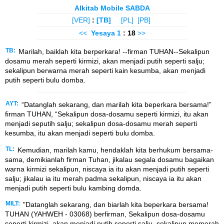
Alkitab Mobile SABDA
[VER]
:
[TB]
[PL]
[PB]
<<
Yesaya
1
: 18
>>
TB:
Marilah, baiklah kita berperkara! --firman TUHAN--Sekalipun
dosamu merah seperti kirmizi, akan menjadi putih seperti salju;
sekalipun berwarna merah seperti kain kesumba, akan menjadi
putih seperti bulu domba.
AYT:
“Datanglah sekarang, dan marilah kita beperkara bersama!”
firman TUHAN, “Sekalipun dosa-dosamu seperti kirmizi, itu akan
menjadi seputih salju; sekalipun dosa-dosamu merah seperti
kesumba, itu akan menjadi seperti bulu domba.
TL:
Kemudian, marilah kamu, hendaklah kita berhukum bersama-
sama, demikianlah firman Tuhan, jikalau segala dosamu bagaikan
warna kirmizi sekalipun, niscaya ia itu akan menjadi putih seperti
salju; jikalau ia itu merah padma sekalipun, niscaya ia itu akan
menjadi putih seperti bulu kambing domda.
MILT:
"Datanglah sekarang, dan biarlah kita beperkara bersama!
TUHAN (YAHWEH - 03068) berfirman, Sekalipun dosa-dosamu
seperti kirmizi, akan menjadi putih seperti salju, sekalipun memerah