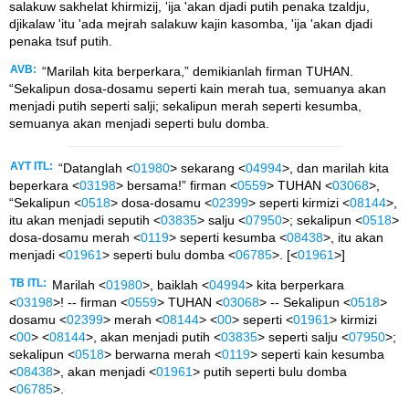
salakuw sakhelat khirmizij, 'ija 'akan djadi putih penaka tzaldju,
djikalaw 'itu 'ada mejrah salakuw kajin kasomba, 'ija 'akan djadi
penaka tsuf putih.
AVB:
“Marilah kita berperkara,” demikianlah firman TUHAN.
“Sekalipun dosa-dosamu seperti kain merah tua, semuanya akan
menjadi putih seperti salji; sekalipun merah seperti kesumba,
semuanya akan menjadi seperti bulu domba.
AYT ITL:
“Datanglah <
01980
> sekarang <
04994
>, dan marilah kita
beperkara <
03198
> bersama!” firman <
0559
> TUHAN <
03068
>,
“Sekalipun <
0518
> dosa-dosamu <
02399
> seperti kirmizi <
08144
>,
itu akan menjadi seputih <
03835
> salju <
07950
>; sekalipun <
0518
>
dosa-dosamu merah <
0119
> seperti kesumba <
08438
>, itu akan
menjadi <
01961
> seperti bulu domba <
06785
>. [<
01961
>]
TB ITL:
Marilah <
01980
>, baiklah <
04994
> kita berperkara
<
03198
>! -- firman <
0559
> TUHAN <
03068
> -- Sekalipun <
0518
>
dosamu <
02399
> merah <
08144
> <
00
> seperti <
01961
> kirmizi
<
00
> <
08144
>, akan menjadi putih <
03835
> seperti salju <
07950
>;
sekalipun <
0518
> berwarna merah <
0119
> seperti kain kesumba
<
08438
>, akan menjadi <
01961
> putih seperti bulu domba
<
06785
>.