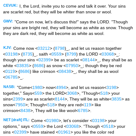
CEVUK:
I, the Lord, invite you to come and talk it over. Your sins
are scarlet red, but they will be whiter than snow or wool.
GWV:
"Come on now, let’s discuss this!" says the LORD. "Though
your sins are bright red, they will become as white as snow. Though
they are dark red, they will become as white as wool.
KJV:
Come now <
03212
> (
8798
)_, and let us reason together
<
03198
> (
8735
)_, saith <
0559
> (
8799
) the LORD <
03068
>_:
though your sins <
02399
> be as scarlet <
08144
>_, they shall be as
white <
03835
> (
8686
) as snow <
07950
>_; though they be red
<
0119
> (
8686
) like crimson <
08438
>_, they shall be as wool
<
06785
>_.
NASB:
"Come<
1980
> now<
4994
>, and let us reason<
3198
>
together," Says<
559
> the LORD<
3068
>, "Though<
518
> your
sins<
2399
> are as scarlet<
8144
>, They will be as white<
3835
> as
snow<
7950
>; Though<
518
> they are red<
119
> like
crimson<
8438
>, They will be like wool<
6785
>.
NET [draft] ITL:
Come <
01980
>, let’s consider <
03198
> your
options,” says <
0559
> the Lord <
03068
>. “Though <
0518
> your
sins <
02399
> have stained <
01961
> you like the color red