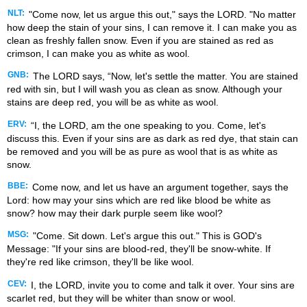
NLT:
"Come now, let us argue this out," says the LORD. "No matter
how deep the stain of your sins, I can remove it. I can make you as
clean as freshly fallen snow. Even if you are stained as red as
crimson, I can make you as white as wool.
GNB:
The LORD says, “Now, let's settle the matter. You are stained
red with sin, but I will wash you as clean as snow. Although your
stains are deep red, you will be as white as wool.
ERV:
“I, the LORD, am the one speaking to you. Come, let's
discuss this. Even if your sins are as dark as red dye, that stain can
be removed and you will be as pure as wool that is as white as
snow.
BBE:
Come now, and let us have an argument together, says the
Lord: how may your sins which are red like blood be white as
snow? how may their dark purple seem like wool?
MSG:
"Come. Sit down. Let's argue this out." This is GOD's
Message: "If your sins are blood-red, they'll be snow-white. If
they're red like crimson, they'll be like wool.
CEV:
I, the LORD, invite you to come and talk it over. Your sins are
scarlet red, but they will be whiter than snow or wool.