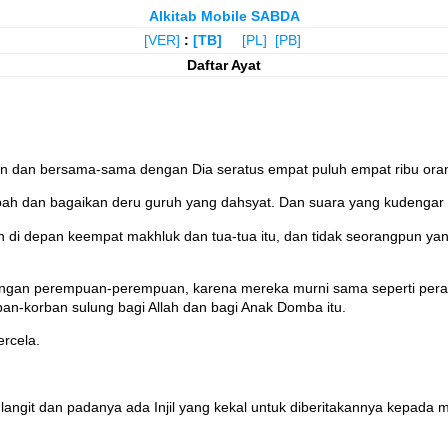
Alkitab Mobile SABDA
[VER]
:
[TB]
[PL]
[PB]
Daftar Ayat
ion dan bersama-sama dengan Dia seratus empat puluh empat ribu ora
 bah dan bagaikan deru guruh yang dahsyat. Dan suara yang kudengar 
di depan keempat makhluk dan tua-tua itu, dan tidak seorangpun yang
engan perempuan-perempuan, karena mereka murni sama seperti pera
ban-korban sulung bagi Allah dan bagi Anak Domba itu.
ercela.
h langit dan padanya ada Injil yang kekal untuk diberitakannya kepa