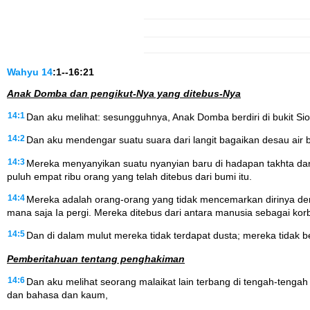
Wahyu
14
:1--16:21
Anak Domba dan pengikut-Nya yang ditebus-Nya
14:1
Dan aku melihat: sesungguhnya, Anak Domba berdiri di bukit S
14:2
Dan aku mendengar suatu suara dari langit bagaikan desau air
14:3
Mereka menyanyikan suatu nyanyian baru di hadapan takhta dan 
puluh empat ribu orang yang telah ditebus dari bumi itu.
14:4
Mereka adalah orang-orang yang tidak mencemarkan dirinya d
mana saja Ia pergi. Mereka ditebus dari antara manusia sebagai kor
14:5
Dan di dalam mulut mereka tidak terdapat dusta; mereka tidak b
Pemberitahuan tentang penghakiman
14:6
Dan aku melihat seorang malaikat lain terbang di tengah-tenga
dan bahasa dan kaum,