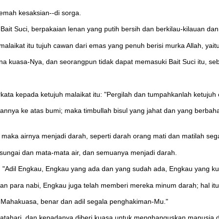
emah kesaksian--di sorga.
Bait Suci, berpakaian lenan yang putih bersih dan berkilau-kilauan dan
alaikat itu tujuh cawan dari emas yang penuh berisi murka Allah, yai
na kuasa-Nya, dan seorangpun tidak dapat memasuki Bait Suci itu, sebe
ata kepada ketujuh malaikat itu: "Pergilah dan tumpahkanlah ketujuh 
nya ke atas bumi; maka timbullah bisul yang jahat dan yang berbah
ka airnya menjadi darah, seperti darah orang mati dan matilah sega
sungai dan mata-mata air, dan semuanya menjadi darah.
a: "Adil Engkau, Engkau yang ada dan yang sudah ada, Engkau yang ku
 para nabi, Engkau juga telah memberi mereka minum darah; hal itu 
g Mahakuasa, benar dan adil segala penghakiman-Mu."
tahari, dan kepadanya diberi kuasa untuk menghanguskan manusia d