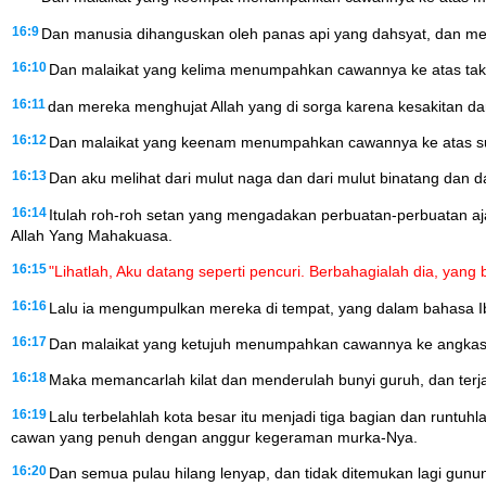
16:9
Dan manusia dihanguskan oleh panas api yang dahsyat, dan mer
16:10
Dan malaikat yang kelima menumpahkan cawannya ke atas takht
16:11
dan mereka menghujat Allah yang di sorga karena kesakitan dan
16:12
Dan malaikat yang keenam menumpahkan cawannya ke atas sungai 
16:13
Dan aku melihat dari mulut naga dan dari mulut binatang dan dar
16:14
Itulah roh-roh setan yang mengadakan perbuatan-perbuatan aja
Allah Yang Mahakuasa.
16:15
"Lihatlah, Aku datang seperti pencuri. Berbahagialah dia, yan
16:16
Lalu ia mengumpulkan mereka di tempat, yang dalam bahasa I
16:17
Dan malaikat yang ketujuh menumpahkan cawannya ke angkasa. D
16:18
Maka memancarlah kilat dan menderulah bunyi guruh, dan terja
16:19
Lalu terbelahlah kota besar itu menjadi tiga bagian dan runtu
cawan yang penuh dengan anggur kegeraman murka-Nya.
16:20
Dan semua pulau hilang lenyap, dan tidak ditemukan lagi gun