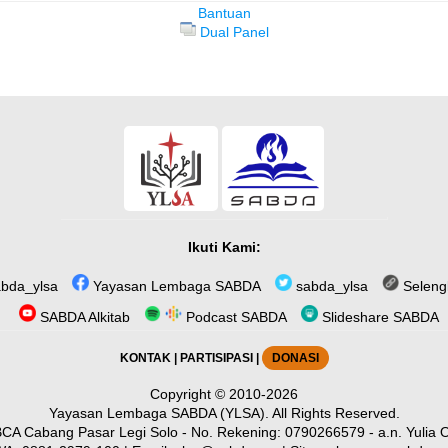
Bantuan
Dual Panel
Ikuti Kami:
bda_ylsa
Yayasan Lembaga SABDA
sabda_ylsa
Seleng
SABDA Alkitab
Podcast SABDA
Slideshare SABDA
KONTAK
|
PARTISIPASI
|
DONASI
Copyright
© 2010-2026
Yayasan Lembaga SABDA (YLSA).
All Rights Reserved.
CA Cabang Pasar Legi Solo - No. Rekening: 0790266579 - a.n. Yulia O