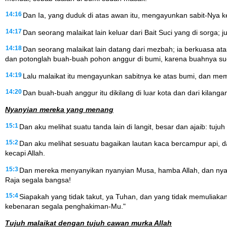
14:16
Dan Ia, yang duduk di atas awan itu, mengayunkan sabit-Nya ke
14:17
Dan seorang malaikat lain keluar dari Bait Suci yang di sorga; 
14:18
Dan seorang malaikat lain datang dari mezbah; ia berkuasa ata
dan potonglah buah-buah pohon anggur di bumi, karena buahnya s
14:19
Lalu malaikat itu mengayunkan sabitnya ke atas bumi, dan me
14:20
Dan buah-buah anggur itu dikilang di luar kota dan dari kilang
Nyanyian mereka yang menang
15:1
Dan aku melihat suatu tanda lain di langit, besar dan ajaib: tuj
15:2
Dan aku melihat sesuatu bagaikan lautan kaca bercampur api, d
kecapi Allah.
15:3
Dan mereka menyanyikan nyanyian Musa, hamba Allah, dan nyany
Raja segala bangsa!
15:4
Siapakah yang tidak takut, ya Tuhan, dan yang tidak memuli
kebenaran segala penghakiman-Mu."
Tujuh malaikat dengan tujuh cawan murka Allah