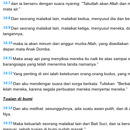
14:7
dan ia berseru dengan suara nyaring: "Takutlah akan Allah dan
mata air."
14:8
Dan seorang malaikat lain, malaikat kedua, menyusul dia dan b
14:9
Dan seorang malaikat lain, malaikat ketiga, menyusul mereka,
tangannya,
14:10
maka ia akan minum dari anggur murka Allah, yang disediakan
depan mata Anak Domba.
14:11
Maka asap api yang menyiksa mereka itu naik ke atas sampai s
barangsiapa yang telah menerima tanda namanya."
14:12
Yang penting di sini ialah ketekunan orang-orang kudus, yang 
14:13
Dan aku mendengar suara dari sorga berkata: Tuliskan: "Berbah
lelah mereka, karena segala perbuatan mereka menyertai mereka."
Tuaian di bumi
14:14
Dan aku melihat: sesungguhnya, ada suatu awan putih, dan di 
Nya.
14:15
Maka keluarlah seorang malaikat lain dari Bait Suci; dan ia be
menuai; sebab tuaian di bumi sudah masak."