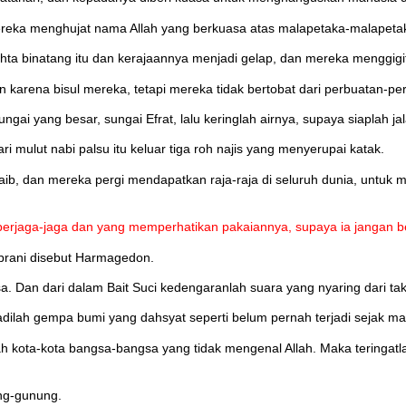
eka menghujat nama Allah yang berkuasa atas malapetaka-malapetaka
a binatang itu dan kerajaannya menjadi gelap, dan mereka menggigit
 karena bisul mereka, tetapi mereka tidak bertobat dari perbuatan-p
yang besar, sungai Efrat, lalu keringlah airnya, supaya siaplah jalan
i mulut nabi palsu itu keluar tiga roh najis yang menyerupai katak.
ib, dan mereka pergi mendapatkan raja-raja di seluruh dunia, untuk
g berjaga-jaga dan yang memperhatikan pakaiannya, supaya ia jangan b
brani disebut Harmagedon.
an dari dalam Bait Suci kedengaranlah suara yang nyaring dari takht
dilah gempa bumi yang dahsyat seperti belum pernah terjadi sejak ma
hlah kota-kota bangsa-bangsa yang tidak mengenal Allah. Maka teringa
ung-gunung.