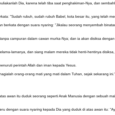
 muliakanlah Dia, karena telah tiba saat penghakiman-Nya, dan sembah
erkata: "Sudah rubuh, sudah rubuh Babel, kota besar itu, yang tela
 dan berkata dengan suara nyaring: "Jikalau seorang menyembah binat
 tanpa campuran dalam cawan murka-Nya; dan ia akan disiksa dengan a
elama-lamanya, dan siang malam mereka tidak henti-hentinya disiksa
menuruti perintah Allah dan iman kepada Yesus.
agialah orang-orang mati yang mati dalam Tuhan, sejak sekarang ini." 
atas awan itu duduk seorang seperti Anak Manusia dengan sebuah mahk
rseru dengan suara nyaring kepada Dia yang duduk di atas awan itu: "A