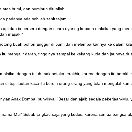
 atas bumi, dan bumipun dituailah.
juga padanya ada sebilah sabit tajam.
s api dan ia berseru dengan suara nyaring kepada malaikat yang meme
udah masak."
motong buah pohon anggur di bumi dan melemparkannya ke dalam kilan
an itu mengalir darah, tingginya sampai ke kekang kuda dan jauhnya dua
uh malaikat dengan tujuh malapetaka terakhir, karena dengan itu berakhi
an di tepi lautan kaca itu berdiri orang-orang yang telah mengalahka
ian Anak Domba, bunyinya: "Besar dan ajaib segala pekerjaan-Mu, ya
akan nama-Mu? Sebab Engkau saja yang kudus; karena semua bangsa a