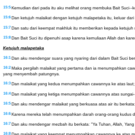
15:5
Kemudian dari pada itu aku melihat orang membuka Bait Suci--k
15:6
Dan ketujuh malaikat dengan ketujuh malapetaka itu, keluar dari 
15:7
Dan satu dari keempat makhluk itu memberikan kepada ketujuh m
15:8
Dan Bait Suci itu dipenuhi asap karena kemuliaan Allah dan kare
Ketujuh malapetaka
16:1
Dan aku mendengar suara yang nyaring dari dalam Bait Suci berk
16:2
Maka pergilah malaikat yang pertama dan ia menumpahkan cawan
yang menyembah patungnya.
16:3
Dan malaikat yang kedua menumpahkan cawannya ke atas laut; ma
16:4
Dan malaikat yang ketiga menumpahkan cawannya atas sungai-
16:5
Dan aku mendengar malaikat yang berkuasa atas air itu berkat
16:6
Karena mereka telah menumpahkan darah orang-orang kudus dan
16:7
Dan aku mendengar mezbah itu berkata: "Ya Tuhan, Allah, Yan
16:8
Dan malaikat yang keempat menumpahkan cawannya ke atas ma