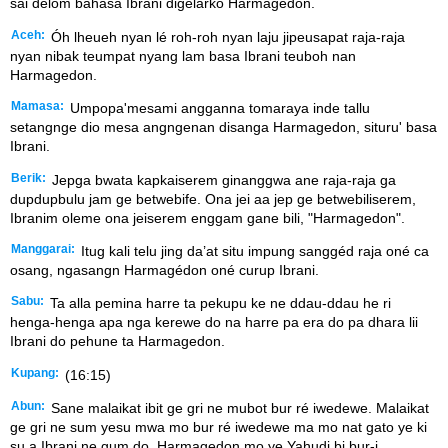
sai delom bahasa Ibrani digelarko Harmagedon.
Aceh:
Óh lheueh nyan lé roh-roh nyan laju jipeusapat raja-raja
nyan nibak teumpat nyang lam basa Ibrani teuboh nan
Harmagedon.
Mamasa:
Umpopa'mesami angganna tomaraya inde tallu
setangnge dio mesa angngenan disanga Harmagedon, situru' basa
Ibrani.
Berik:
Jepga bwata kapkaiserem ginanggwa ane raja-raja ga
dupdupbulu jam ge betwebife. Ona jei aa jep ge betwebiliserem,
Ibranim oleme ona jeiserem enggam gane bili, "Harmagedon".
Manggarai:
Itug kali telu jing da’at situ impung sanggéd raja oné ca
osang, ngasangn Harmagédon oné curup Ibrani.
Sabu:
Ta alla pemina harre ta pekupu ke ne ddau-ddau he ri
henga-henga apa nga kerewe do na harre pa era do pa dhara lii
Ibrani do pehune ta Harmagedon.
Kupang:
(16:15)
Abun:
Sane malaikat ibit ge gri ne mubot bur ré iwedewe. Malaikat
ge gri ne sum yesu mwa mo bur ré iwedewe ma mo nat gato ye ki
su a Ibrani ne gum do, Harmagedon mo ye Yahudi bi bur-i.