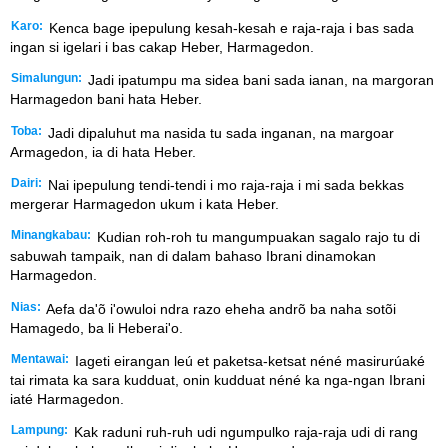
Karo:
Kenca bage ipepulung kesah-kesah e raja-raja i bas sada
ingan si igelari i bas cakap Heber, Harmagedon.
Simalungun:
Jadi ipatumpu ma sidea bani sada ianan, na margoran
Harmagedon bani hata Heber.
Toba:
Jadi dipaluhut ma nasida tu sada inganan, na margoar
Armagedon, ia di hata Heber.
Dairi:
Nai ipepulung tendi-tendi i mo raja-raja i mi sada bekkas
mergerar Harmagedon ukum i kata Heber.
Minangkabau:
Kudian roh-roh tu mangumpuakan sagalo rajo tu di
sabuwah tampaik, nan di dalam bahaso Ibrani dinamokan
Harmagedon.
Nias:
Aefa da'õ i'owuloi ndra razo eheha andrõ ba naha sotõi
Hamagedo, ba li Heberai'o.
Mentawai:
Iageti eirangan leú et paketsa-ketsat néné masirurúaké
tai rimata ka sara kudduat, onin kudduat néné ka nga-ngan Ibrani
iaté Harmagedon.
Lampung:
Kak raduni ruh-ruh udi ngumpulko raja-raja udi di rang