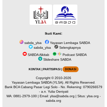
Ikuti Kami:
sabda_ylsa
Yayasan Lembaga SABDA
sabda_ylsa
Selengkapnya
SABDA Alkitab
Podcast SABDA
Slideshare SABDA
KONTAK
|
PARTISIPASI
|
DONASI
Copyright
© 2010-2026
Yayasan Lembaga SABDA (YLSA).
All Rights Reserved.
Bank BCA Cabang Pasar Legi Solo - No. Rekening: 0790266579
- a.n. Yulia Oeniyati
WA:
0881-2979-100
| Email:
ylsa@sabda.org
| Situs:
ylsa.org
-
sabda.org