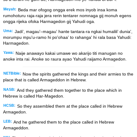
Meyah:
Beda mar ofogog ongga erek mos inyob insa koma
rumohoturu raja-raja jera rerin tentarer nomnaga gij monuh egens
ongga rijeka ofoka Harmagedon gij Yahudi oga.
Uma:
Jadi', magau'–magau' hante tantara-ra ngkai humalili' dunia',
morumpu mpu'u-ramo hi po'ohaa' to rahanga' hi rala basa Yahudi:
Harmagedon.
Yawa:
Naije anawayo kakai umawe wo akarijo titi manugan no
anoke inta rai. Anoke so raura ayao Yahudi raijamo Armagedon.
NETBible:
Now the spirits gathered the kings and their armies to the
place that is called Armageddon in Hebrew.
NASB:
And they gathered them together to the place which in
Hebrew is called Har-Magedon.
HCSB:
So they assembled them at the place called in Hebrew
Armagedon.
LEB:
And he gathered them to the place called in Hebrew
Armageddon.