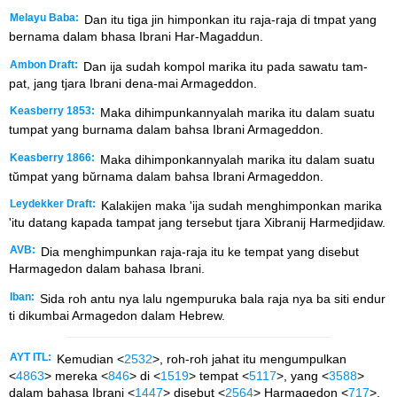
Melayu Baba:
Dan itu tiga jin himponkan itu raja-raja di tmpat yang
bernama dalam bhasa Ibrani Har-Magaddun.
Ambon Draft:
Dan ija sudah kompol marika itu pada sawatu tam-
pat, jang tjara Ibrani dena-mai Armageddon.
Keasberry 1853:
Maka dihimpunkannyalah marika itu dalam suatu
tumpat yang burnama dalam bahsa Ibrani Armageddon.
Keasberry 1866:
Maka dihimponkannyalah marika itu dalam suatu
tŭmpat yang bŭrnama dalam bahsa Ibrani Armageddon.
Leydekker Draft:
Kalakijen maka 'ija sudah menghimponkan marika
'itu datang kapada tampat jang tersebut tjara Xibranij Harmedjidaw.
AVB:
Dia menghimpunkan raja-raja itu ke tempat yang disebut
Harmagedon dalam bahasa Ibrani.
Iban:
Sida roh antu nya lalu ngempuruka bala raja nya ba siti endur
ti dikumbai Armagedon dalam Hebrew.
AYT ITL:
Kemudian <
2532
>, roh-roh jahat itu mengumpulkan
<
4863
> mereka <
846
> di <
1519
> tempat <
5117
>, yang <
3588
>
dalam bahasa Ibrani <
1447
> disebut <
2564
> Harmagedon <
717
>.