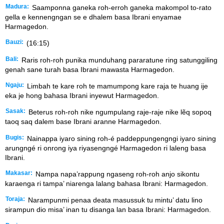
Madura:
Saamponna ganeka roh-erroh ganeka makompol to-rato
gella e kennengngan se e dhalem basa Ibrani enyamae
Harmagedon.
Bauzi:
(16:15)
Bali:
Raris roh-roh punika munduhang pararatune ring satunggiling
genah sane turah basa Ibrani mawasta Harmagedon.
Ngaju:
Limbah te kare roh te mamumpong kare raja te huang ije
eka je hong bahasa Ibrani inyewut Harmagedon.
Sasak:
Beterus roh-roh nike ngumpulang raje-raje nike lẽq sopoq
taoq saq dalem base Ibrani aranne Harmagedon.
Bugis:
Nainappa iyaro sining roh-é paddeppungengngi iyaro sining
arungngé ri onrong iya riyasengngé Harmagedon ri laleng basa
Ibrani.
Makasar:
Nampa napa’rappung ngaseng roh-roh anjo sikontu
karaenga ri tampa’ niarenga lalang bahasa Ibrani: Harmagedon.
Toraja:
Narampunmi penaa deata masussuk tu mintu’ datu lino
sirampun dio misa’ inan tu disanga lan basa Ibrani: Harmagedon.