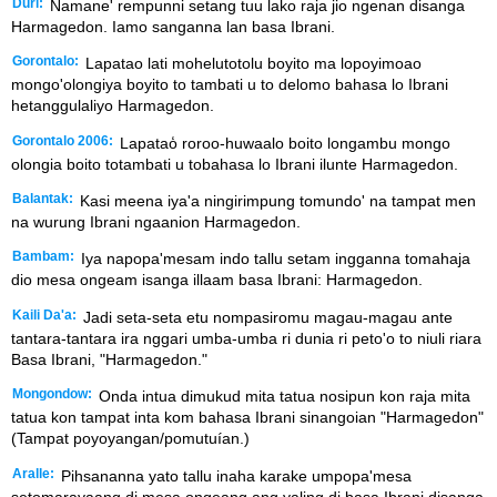
Duri:
Namane' rempunni setang tuu lako raja jio ngenan disanga
Harmagedon. Iamo sanganna lan basa Ibrani.
Gorontalo:
Lapatao lati mohelutotolu boyito ma lopoyimoao
mongo'olongiya boyito to tambati u to delomo bahasa lo Ibrani
hetanggulaliyo Harmagedon.
Gorontalo 2006:
Lapatao̒ roroo-huwaalo boito longambu mongo
olongia boito totambati u tobahasa lo Ibrani ilunte Harmagedon.
Balantak:
Kasi meena iya'a ningirimpung tomundo' na tampat men
na wurung Ibrani ngaanion Harmagedon.
Bambam:
Iya napopa'mesam indo tallu setam ingganna tomahaja
dio mesa ongeam isanga illaam basa Ibrani: Harmagedon.
Kaili Da'a:
Jadi seta-seta etu nompasiromu magau-magau ante
tantara-tantara ira nggari umba-umba ri dunia ri peto'o to niuli riara
Basa Ibrani, "Harmagedon."
Mongondow:
Onda intua dimukud mita tatua nosipun kon raja mita
tatua kon tampat inta kom bahasa Ibrani sinangoian "Harmagedon"
(Tampat poyoyangan/pomutuían.)
Aralle:
Pihsananna yato tallu inaha karake umpopa'mesa
setomarayaang di mesa ongeang ang yaling di basa Ibrani disanga