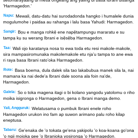
'Harmagedon.'
Napu:
Mewali, datu-datu hai surodadonda hangko i humalele dunia
mogulumohe i paidaa au rahanga i lalu basa Yahudi: Harmagedon.
Sangir:
Bọu e manga rohkẹ̌ ene napẹ̌tampungu mararatu e su
tampạ kụ su werang Ibrani e isẹ̌sẹ̌bạ Harmagedon.
Taa:
Wali ojo karatanya nosa to ewa toda etu resi makole-makole,
sira mampasiromunaka makolemakole etu nja’u tampa to ane ewa
ri raya basa Ibrani rato’oka Harmagedon.
Rote:
Basa boema, dula dalek sila tao lakabubua manek sila la, nai
mamana ka nai dede'a Ibrani dale soona ala foin na'de,
Harmagedon.
Galela:
So o toka magena itagi o bi kolano yangodu yatolomu o riho
moika isigronga o Harmagedon, gena o Ibrani manga demo.
Yali, Angguruk:
Welatusama o pumbuk Ibrani enele roho
Hamagedon urukon ino fam ap suwon arimano palu roho kilap
eneptusa.
Tabaru:
Ge'enaka de 'o tokata ge'ena yakipolu 'o koa-koana go'ona
'o ngii moioka gee 'o Ibranioka yosironga 'o Harmagedon.