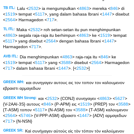
TB ITL:
Lalu <
2532
> ia mengumpulkan <
4863
> mereka <
846
> di
<
1519
> tempat <
5117
>, yang dalam bahasa Ibrani <
1447
> disebut
<
2564
> Harmagedon <
717
>.
TL ITL:
Maka <
2532
> roh setan-setan itu pun menghimpunkan
<
4863
> segala raja-raja itu berhimpun <
4863
> ke <
1519
> tempat
<
5117
> yang disebut <
2564
> dengan bahasa Ibrani <
1447
>
Harmagedon <
717
>.
AVB ITL:
Dia menghimpunkan <
4863
> raja-raja itu <
846
> ke
<
1519
> tempat <
5117
> yang <
3588
> disebut <
2564
> Harmagedon
<
717
> dalam bahasa Ibrani <
1447
>. [<
2532
>]
GREEK WH:
και συνηγαγεν αυτους εις τον τοπον τον καλουμενον
εβραιστι αρμαγεδων
GREEK WH Strong:
και <
2532
> {CONJ} συνηγαγεν <
4863
> <
5627
>
{V-2AAI-3S} αυτους <
846
> {P-APM} εις <
1519
> {PREP} τον <
3588
>
{T-ASM} τοπον <
5117
> {N-ASM} τον <
3588
> {T-ASM} καλουμενον
<
2564
> <
5746
> {V-PPP-ASM} εβραιστι <
1447
> {ADV} αρμαγεδων
<
717
> {N-NSN}
GREEK SR:
Καὶ συνήγαγεν αὐτοὺς εἰς τὸν τόπον τὸν καλούμενον