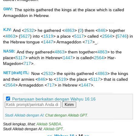
GWV:
The spirits gathered the kings at the place which is called
Armageddon in Hebrew.
KJV:
And <
2532
> he gathered <
4863
> (
0
) them <
846
> together
<
4863
> (
5627
) into <
1519
> a place <
5117
> called <
2564
> (
5746
) in
the Hebrew tongue <
1447
> Armageddon <
717
>_.
NASB:
And they gathered<
4863
> them together<
4863
> to the
place<
5117
> which in Hebrew<
1447
> is called<
2564
> Har-
Magedon<
717
>.
NET [draft] ITL:
Now <
2532
> the spirits gathered <
4863
> the kings
and their armies <
846
> to <
1519
> the place <
5117
> that is called
<
2564
> Armageddon <
717
> in Hebrew <
1447
>.
Pertanyaan berkaitan dengan Wahyu 16:16
Kirim
Studi Alkitab dengan AI:
Chat dengan Alkitab GPT
.
Studi lengkap, lihat:
Alkitab SABDA
.
Studi Alkitab dengan AI:
Alkitab GPT
.
<<
Wahyu
16
: 16
>>