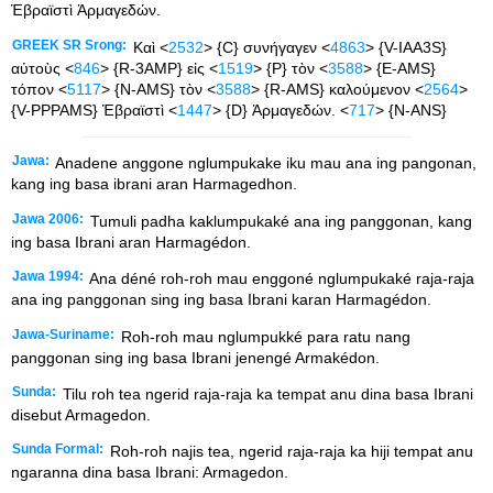
Ἑβραϊστὶ Ἁρμαγεδών.
GREEK SR Srong:
Καὶ <
2532
> {C} συνήγαγεν <
4863
> {V-IAA3S}
αὐτοὺς <
846
> {R-3AMP} εἰς <
1519
> {P} τὸν <
3588
> {E-AMS}
τόπον <
5117
> {N-AMS} τὸν <
3588
> {R-AMS} καλούμενον <
2564
>
{V-PPPAMS} Ἑβραϊστὶ <
1447
> {D} Ἁρμαγεδών. <
717
> {N-ANS}
Jawa:
Anadene anggone nglumpukake iku mau ana ing pangonan,
kang ing basa ibrani aran Harmagedhon.
Jawa 2006:
Tumuli padha kaklumpukaké ana ing panggonan, kang
ing basa Ibrani aran Harmagédon.
Jawa 1994:
Ana déné roh-roh mau enggoné nglumpukaké raja-raja
ana ing panggonan sing ing basa Ibrani karan Harmagédon.
Jawa-Suriname:
Roh-roh mau nglumpukké para ratu nang
panggonan sing ing basa Ibrani jenengé Armakédon.
Sunda:
Tilu roh tea ngerid raja-raja ka tempat anu dina basa Ibrani
disebut Armagedon.
Sunda Formal:
Roh-roh najis tea, ngerid raja-raja ka hiji tempat anu
ngaranna dina basa Ibrani: Armagedon.