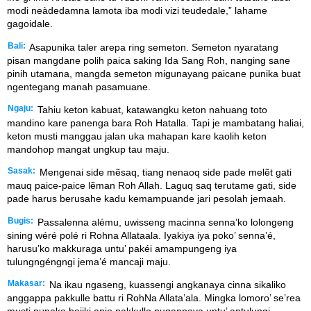
modi neàdedamna lamota iba modi vizi teudedale,” lahame
gagoidale.
Bali:
Asapunika taler arepa ring semeton. Semeton nyaratang
pisan mangdane polih paica saking Ida Sang Roh, nanging sane
pinih utamana, mangda semeton migunayang paicane punika buat
ngentegang manah pasamuane.
Ngaju:
Tahiu keton kabuat, katawangku keton nahuang toto
mandino kare panenga bara Roh Hatalla. Tapi je mambatang haliai,
keton musti manggau jalan uka mahapan kare kaolih keton
mandohop mangat ungkup tau maju.
Sasak:
Mengenai side mẽsaq, tiang nenaoq side pade melẽt gati
mauq paice-paice lẽman Roh Allah. Laguq saq terutame gati, side
pade harus berusahe kadu kemampuande jari pesolah jemaah.
Bugis:
Passalenna alému, uwisseng macinna senna’ko lolongeng
sining wéré polé ri Rohna Allataala. Iyakiya iya poko’ senna’é,
harusu’ko makkuraga untu’ pakéi amampungeng iya
tulungngéngngi jema’é mancaji maju.
Makasar:
Na ikau ngaseng, kuassengi angkanaya cinna sikaliko
anggappa pakkulle battu ri RohNa Allata’ala. Mingka lomoro’ se’rea