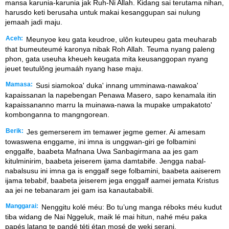
mansa karunia-karunia jak Ruh-Ni Allah. Kidang sai terutama nihan,
harusdo keti berusaha untuk makai kesanggupan sai nulung
jemaah jadi maju.
Aceh:
Meunyoe keu gata keudroe, ulôn kuteupeu gata meuharab
that bumeuteumé karonya nibak Roh Allah. Teuma nyang paleng
phon, gata useuha kheueh keugata mita keusanggopan nyang
jeuet teutulông jeumaáh nyang hase maju.
Mamasa:
Susi siamokoa' duka' innang umminawa-nawakoa'
kapaissanan la napebengan Penawa Masero, sapo kenamala itin
kapaissananno marru la muinawa-nawa la mupake umpakatoto'
kombonganna to mangngorean.
Berik:
Jes gemerserem im temawer jegme gemer. Ai amesam
towaswena enggame, ini imna is unggwan-giri ge folbamini
enggalfe, baabeta Mafnana Uwa Sanbagirmana aa jes gam
kitulminirim, baabeta jeiserem ijama damtabife. Jengga nabal-
nabalsusu ini imna ga is enggalf sege folbamini, baabeta aaiserem
ijama tebabif, baabeta jeiserem jega enggalf aamei jemata Kristus
aa jei ne tebanaram jei gam isa kanautababili.
Manggarai:
Nenggitu kolé méu: Bo tu’ung manga réboks méu kudut
tiba widang de Nai Nggeluk, maik lé mai hitun, nahé méu paka
papés latang te pandé téti étan mosé de weki serani.