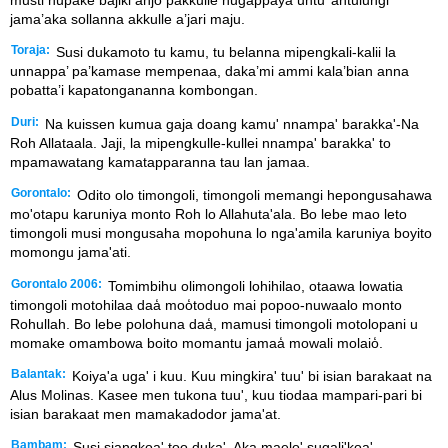
musti nupake bajiki anjo pakkulle nugappaya untu’ antulungi
jama’aka sollanna akkulle a’jari maju.
Toraja:
Susi dukamoto tu kamu, tu belanna mipengkali-kalii la
unnappa’ pa’kamase mempenaa, daka’mi ammi kala’bian anna
pobatta’i kapatongananna kombongan.
Duri:
Na kuissen kumua gaja doang kamu' nnampa' barakka'-Na
Roh Allataala. Jaji, la mipengkulle-kullei nnampa' barakka' to
mpamawatang kamatapparanna tau lan jamaa.
Gorontalo:
Odito olo timongoli, timongoli memangi hepongusahawa
mo'otapu karuniya monto Roh lo Allahuta'ala. Bo lebe mao leto
timongoli musi mongusaha mopohuna lo nga'amila karuniya boyito
momongu jama'ati.
Gorontalo 2006:
Tomimbihu olimongoli lohihilao, otaawa lowatia
timongoli motohilaa daa̒ moo̒toduo mai popoo-nuwaalo monto
Rohullah. Bo lebe polohuna daa̒, mamusi timongoli motolopani u
momake omambowa boito momantu jamaa̒ mowali molaio̒.
Balantak:
Koiya'a uga' i kuu. Kuu mingkira' tuu' bi isian barakaat na
Alus Molinas. Kasee men tukona tuu', kuu tiodaa mampari-pari bi
isian barakaat men mamakadodor jama'at.
Bambam:
Susi siangkoa' too duka'. Aka maelo' sugali'koa'