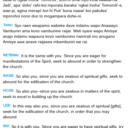
Jadi', apa' doko' rahi-koi mporata baraka' ngkai Inoha' Tomoroli'-e,
wae-pi, agina merapi'-koi hi Pue' bona nawai'-koi pakulea'
mporohoi nono doo to mogampara dohe-ni.
Yawa:
Syo raen weapamo wabeke dave indamu wapo Anawayo
Vambunin ama kovo vambunine raijar. Weti syare wapo Amisye
anajo indamu wapaura kovo vambunino namirati mo anugano
Amisye awa anave raijasea mbambunin we rai.
NETBible:
It is the same with you. Since you are eager for
manifestations of the Spirit, seek to abound in order to strengthen
the church.
NASB:
So also you, since you are zealous of spiritual
gifts,
seek to
abound for the edification of the church.
HCSB:
So also you--since you are zealous in matters of the spirit,
seek to excel in building up the church.
LEB:
In this way also you, since you are zealous of spiritual [gifts],
seek for the edification of the church, in order that you may
abound.
NIV:
So it is with you. Since you are eager to have spiritual gifts, try