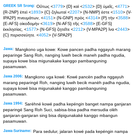
GREEK SR Srong:
Οὕτως <
3779
> {D} καὶ <
2532
> {D} ὑμεῖς, <
4771
>
{R-2NP} ἐπεὶ <
1893
> {C} ζηλωταί <
2207
> {N-NMP} ἐστε <
1510
> {V-
IPA2P} πνευμάτων, <
4151
> {N-GNP} πρὸς <
4314
> {P} τὴν <
3588
>
{E-AFS} οἰκοδομὴν <
3619
> {N-AFS} τῆς <
3588
> {E-GFS}
ἐκκλησίας, <
1577
> {N-GFS} ζητεῖτε <
2212
> {V-MPA2P} ἵνα <
2443
>
{C} περισσεύητε. <
4052
> {V-SPA2P}
Jawa:
Mangkono uga kowe: Kowe pancen padha nggayuh marang
peparinge Sang Roh, nanging luwih becik maneh padha ngudia,
supaya kowe bisa migunakake kanggo pambanguning
pasamuwan.
Jawa 2006:
Mangkono uga kowé: Kowé pancèn padha nggayuh
marang peparingé Roh, nanging luwih becik manèh padha ngudia,
supaya kowé bisa migunakaké kanggo pambanguning
pasamuwan.
Jawa 1994:
Sarèhné kowé padha kepéngin banget nampa ganjaran
peparingé Sang Roh Suci, sabisa-bisa padha mersudia olèh
ganjaran-ganjaran sing bisa dipigunakaké kanggo mbangun
pasamuwan.
Jawa-Suriname:
Para sedulur, jalaran kowé pada kepéngin nampa