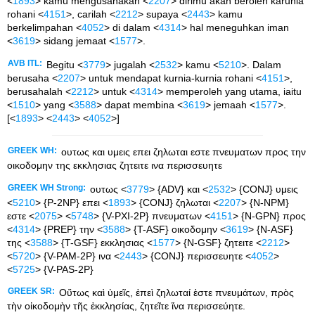
<
1893
> kamu mengusahakan <
2207
> dirimu akan beroleh karunia
rohani <
4151
>, carilah <
2212
> supaya <
2443
> kamu
berkelimpahan <
4052
> di dalam <
4314
> hal meneguhkan iman
<
3619
> sidang jemaat <
1577
>.
AVB ITL:
Begitu <
3779
> jugalah <
2532
> kamu <
5210
>. Dalam
berusaha <
2207
> untuk mendapat kurnia-kurnia rohani <
4151
>,
berusahalah <
2212
> untuk <
4314
> memperoleh yang utama, iaitu
<
1510
> yang <
3588
> dapat membina <
3619
> jemaah <
1577
>.
[<
1893
> <
2443
> <
4052
>]
GREEK WH:
ουτως και υμεις επει ζηλωται εστε πνευματων προς την
οικοδομην της εκκλησιας ζητειτε ινα περισσευητε
GREEK WH Strong:
ουτως <
3779
> {ADV} και <
2532
> {CONJ} υμεις
<
5210
> {P-2NP} επει <
1893
> {CONJ} ζηλωται <
2207
> {N-NPM}
εστε <
2075
> <
5748
> {V-PXI-2P} πνευματων <
4151
> {N-GPN} προς
<
4314
> {PREP} την <
3588
> {T-ASF} οικοδομην <
3619
> {N-ASF}
της <
3588
> {T-GSF} εκκλησιας <
1577
> {N-GSF} ζητειτε <
2212
>
<
5720
> {V-PAM-2P} ινα <
2443
> {CONJ} περισσευητε <
4052
>
<
5725
> {V-PAS-2P}
GREEK SR:
Οὕτως καὶ ὑμεῖς, ἐπεὶ ζηλωταί ἐστε πνευμάτων, πρὸς
τὴν οἰκοδομὴν τῆς ἐκκλησίας, ζητεῖτε ἵνα περισσεύητε.