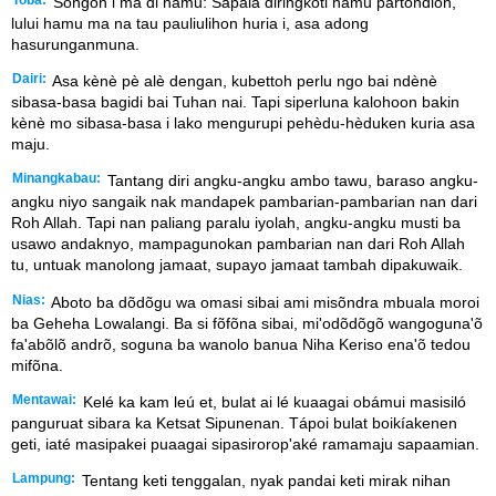
Songon i ma di hamu: Sapala diringkoti hamu partondion,
lului hamu ma na tau pauliulihon huria i, asa adong
hasurunganmuna.
Dairi:
Asa kènè pè alè dengan, kubettoh perlu ngo bai ndènè
sibasa-basa bagidi bai Tuhan nai. Tapi siperluna kalohoon bakin
kènè mo sibasa-basa i lako mengurupi pehèdu-hèduken kuria asa
maju.
Minangkabau:
Tantang diri angku-angku ambo tawu, baraso angku-
angku niyo sangaik nak mandapek pambarian-pambarian nan dari
Roh Allah. Tapi nan paliang paralu iyolah, angku-angku musti ba
usawo andaknyo, mampagunokan pambarian nan dari Roh Allah
tu, untuak manolong jamaat, supayo jamaat tambah dipakuwaik.
Nias:
Aboto ba dõdõgu wa omasi sibai ami misõndra mbuala moroi
ba Geheha Lowalangi. Ba si fõfõna sibai, mi'odõdõgõ wangoguna'õ
fa'abõlõ andrõ, soguna ba wanolo banua Niha Keriso ena'õ tedou
mifõna.
Mentawai:
Kelé ka kam leú et, bulat ai lé kuaagai obámui masisiló
panguruat sibara ka Ketsat Sipunenan. Tápoi bulat boikíakenen
geti, iaté masipakei puaagai sipasirorop'aké ramamaju sapaamian.
Lampung:
Tentang keti tenggalan, nyak pandai keti mirak nihan