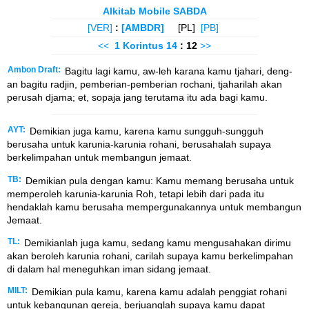
Alkitab Mobile SABDA
[VER]
:
[AMBDR]
[PL]
[PB]
<<
1 Korintus
14
: 12
>>
Ambon Draft:
Bagitu lagi kamu, aw-leh karana kamu tjahari, deng-
an bagitu radjin, pemberian-pemberian rochani, tjaharilah akan
perusah djama; et, sopaja jang terutama itu ada bagi kamu.
AYT:
Demikian juga kamu, karena kamu sungguh-sungguh
berusaha untuk karunia-karunia rohani, berusahalah supaya
berkelimpahan untuk membangun jemaat.
TB:
Demikian pula dengan kamu: Kamu memang berusaha untuk
memperoleh karunia-karunia Roh, tetapi lebih dari pada itu
hendaklah kamu berusaha mempergunakannya untuk membangun
Jemaat.
TL:
Demikianlah juga kamu, sedang kamu mengusahakan dirimu
akan beroleh karunia rohani, carilah supaya kamu berkelimpahan
di dalam hal meneguhkan iman sidang jemaat.
MILT:
Demikian pula kamu, karena kamu adalah penggiat rohani
untuk kebangunan gereja, berjuanglah supaya kamu dapat