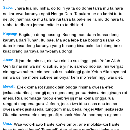
Sabu:
Jhara lua mu miha, do toi ri ya ta do ddhei tarra mu ta nara
ne karunya-karunya ngati Henga Deo. Tapulara ne do kerihi tu-tu
ne, do jhamma ke mu ta la'a rui tarra ta pake ne i'a mu do nara ta
rabha-ta dharru jemaat mita ie ro ta rihi ie ri.
Kupang:
Bagitu ju deng bosong. Bosong mau dapa kuasa deng
karunya dari Tuhan. Itu bae. Ma ada lebe bae bosong usaha ko
dapa kuasa deng karunya yang bosong bisa pake ko tolong bekin
kuat orang parcaya bam-banya dong!
Abun:
Ji jam do, nin sa, nin iwa nin ku suktinggi gato Yefun Allah
Gen bi nai nin wa nin ki suk su a yi ne, sarewo ndo sa, nin wergat
nin nggwa subere nin ben suk su suktinggi gato Yefun Allah syo nai
nin wa ós nje mone subere án onyar kem mo Yefun nggi wai o et.
Meyah:
Erek koma rot rusnok tein ongga rinsma owesa efek
jeskaseda rifesij mar gij oga egens ongga rua risinsa rinejginaga rot
enesi. Rua nomnaga rudou enebriyi gij mar koma ongga rua
ranggot moguma guru. Jefeda, jeska iwa idou osos nou insma
owesa efek jeskaseda itunggom mar, beda irejgei Allah jeskaseda
Ofa eita owesa efek ongga ofij rusnok Mod Ari nomnaga ojgomu.
Uma:
Wae wo'o-hawo hante koi'-e ompi': ane mololita-koi hante
basa to ngkai Inoha' Tomoroli', doo-ni uma mpo'incai kalaua-na.