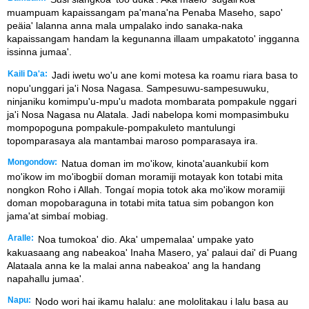
muampuam kapaissangam pa'mana'na Penaba Maseho, sapo'
peäia' lalanna anna mala umpalako indo sanaka-naka
kapaissangam handam la kegunanna illaam umpakatoto' ingganna
issinna jumaa'.
Kaili Da'a:
Jadi iwetu wo'u ane komi motesa ka roamu riara basa to
nopu'unggari ja'i Nosa Nagasa. Sampesuwu-sampesuwuku,
ninjaniku komimpu'u-mpu'u madota mombarata pompakule nggari
ja'i Nosa Nagasa nu Alatala. Jadi nabelopa komi mompasimbuku
mompopoguna pompakule-pompakuleto mantulungi
topomparasaya ala mantambai maroso pomparasaya ira.
Mongondow:
Natua doman im mo'ikow, kinota'auankubií kom
mo'ikow im mo'ibogbií doman moramiji motayak kon totabi mita
nongkon Roho i Allah. Tongaí mopia totok aka mo'ikow moramiji
doman mopobaraguna in totabi mita tatua sim pobangon kon
jama'at simbaí mobiag.
Aralle:
Noa tumokoa' dio. Aka' umpemalaa' umpake yato
kakuasaang ang nabeakoa' Inaha Masero, ya' palaui dai' di Puang
Alataala anna ke la malai anna nabeakoa' ang la handang
napahallu jumaa'.
Napu:
Nodo wori hai ikamu halalu: ane mololitakau i lalu basa au