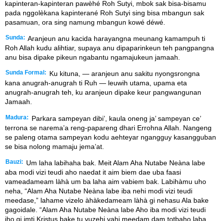
kapinteran-kapinteran pawèhé Roh Sutyi, mbok sak bisa-bisamu
pada nggolèkana kapinterané Roh Sutyi sing bisa mbangun sak
pasamuan, ora sing namung mbangun kowé déwé.
Sunda:
Aranjeun anu kacida harayangna meunang kamampuh ti
Roh Allah kudu alihtiar, supaya anu dipaparinkeun teh pangpangna
anu bisa dipake pikeun ngabantu ngamajukeun jamaah.
Sunda Formal:
Ku kituna, — aranjeun anu sakitu nyongsrongna
kana anugrah-anugrah ti Ruh — leuwih utama, upama eta
anugrah-anugrah teh, ku aranjeun dipake keur pangwangunan
Jamaah.
Madura:
Parkara sampeyan dibi’, kaula oneng ja’ sampeyan ce’
terrona se narema’a reng-papareng dhari Errohna Allah. Nangeng
se paleng otama sampeyan kodu aehteyar ngangguy kasangguban
se bisa nolong mamaju jema’at.
Bauzi:
Um laha labihaha bak. Meit Alam Aha Nutabe Neàna labe
aba modi vizi teudi aho naedat it aim biem dae uba faasi
vameadameam làhà um ba laha aim vabiem bak. Labihàmu uho
neha, “Alam Aha Nutabe Neàna labe iba nehi modi vizi teudi
meedase,” lahame vizelo àhàkedameam làhà gi nehasu Ala bake
gagoidale. “Alam Aha Nutabe Neàna labe Aho iba modi vizi teudi
iho gi imti Kristus bake tu vuzehi vahi meedam dam totbaho laba