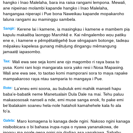
hangko i Inao Malelaha, bara ina raisa rangami lempona. Mewali,
ane nipeinao molambi kapande hangko i Inao Malelaha,
hangangaa niperapi i Pue bona Naweikau kapande mopakaroho
laluna rangami au maminggu sambela.
Sangir:
Kerene lai i kamene, iạ masingkạu i kamene e mambem piạ
kapulu makaěbạ laonggọ Marohkẹ̌ e. Kai něngalembo wọu patikụ
ene e, i kamene e pěmpẹ̌tatẹ̌gehẹ̌ bue sěngapam botonge, tadeạu
mẹ̌pakẹu kapelesa gunang mẹ̌tul᷊ung dingangu měmangung
jamaatẹ̌ iapasombọ.
Taa:
Wali ewa see seja komi ane ojo magombo ri raya basa to
yusa. Komi rani kojo mangarata sora yako resi i Nosa Mapasing.
Wali ane ewa see, to taotao komi mamporani sora to maya rapake
mampakaroso raya ntau samparia to mangaya i Pue.
Rote:
La'eneu emi soona, au bubuluk emi mahiik manseli hapu
baba'e-babatik neme Manetualain Dula Dale na mai. Tehu paluu
makasososak nanseli a nde, emi muse sanga enok, fo pake emi
be'ibalakaim soaneu hela-nole hataholi kamahehele kala fo ala
fo'a.
Galela:
Maro komagena lo kanaga dede ngini. Nakoso ngini kanaga
nisibobicara o bi bahasa irupa-rupa o nyawa yananakowa, de
igogou ma ngale gena ngini nia dodiao asa yanakowa. Sababu