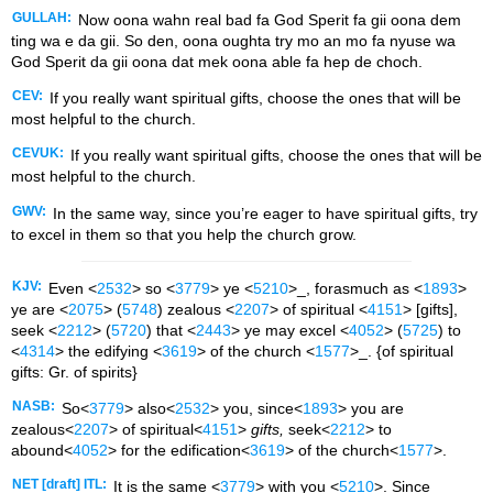
GULLAH:
Now oona wahn real bad fa God Sperit fa gii oona dem
ting wa e da gii. So den, oona oughta try mo an mo fa nyuse wa
God Sperit da gii oona dat mek oona able fa hep de choch.
CEV:
If you really want spiritual gifts, choose the ones that will be
most helpful to the church.
CEVUK:
If you really want spiritual gifts, choose the ones that will be
most helpful to the church.
GWV:
In the same way, since you’re eager to have spiritual gifts, try
to excel in them so that you help the church grow.
KJV:
Even <
2532
> so <
3779
> ye <
5210
>_, forasmuch as <
1893
>
ye are <
2075
> (
5748
) zealous <
2207
> of spiritual <
4151
> [gifts],
seek <
2212
> (
5720
) that <
2443
> ye may excel <
4052
> (
5725
) to
<
4314
> the edifying <
3619
> of the church <
1577
>_. {of spiritual
gifts: Gr. of spirits}
NASB:
So<
3779
> also<
2532
> you, since<
1893
> you are
zealous<
2207
> of spiritual<
4151
>
gifts,
seek<
2212
> to
abound<
4052
> for the edification<
3619
> of the church<
1577
>.
NET [draft] ITL:
It is the same <
3779
> with you <
5210
>. Since