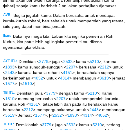
dirimu 'akan ber`awleh karunja 2 rohhanij, hendakhlah kamu
tjaharij sopaja kamu berlebeh 2 an 'akan perbajikan djamaxat.
AVB:
Begitu jugalah kamu. Dalam berusaha untuk mendapat
kurnia-kurnia rohani, berusahalah untuk memperoleh yang utama,
iaitu yang dapat membina jemaah.
Iban:
Baka nya mega kita. Laban kita inginka pemeri ari Roh
Kudus, kita patut lebih agi inginka pemeri ti tau dikena
ngemansangka eklisia.
AYT ITL:
Demikian <
3779
> juga <
2532
> kamu <
5210
>, karena
<
1893
> kamu sungguh-sungguh <
2207
> berusaha <
2212
> untuk
<
2443
> karunia-karunia rohani <
4151
>, berusahalah supaya
berkelimpahan <
4052
> untuk <
4314
> membangun <
3619
> jemaat
<
1577
>. [<
1510
>]
TB ITL:
Demikian pula <
3779
> dengan kamu <
5210
>: Kamu
<
1510
> memang berusaha <
2207
> untuk memperoleh karunia-
karunia Roh <
4151
>, tetapi lebih dari pada itu hendaklah kamu
berusaha <
2212
> mempergunakannya untuk <
2443
> membangun
<
3619
> Jemaat <
1577
>. [<
2532
> <
1893
> <
4314
> <
4052
>]
TL ITL:
Demikianlah <
3779
> juga <
2532
> kamu <
5210
>, sedang