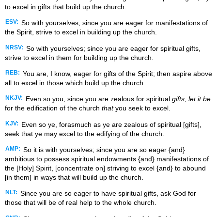
to excel in gifts that build up the church.
ESV:
So with yourselves, since you are eager for manifestations of
the Spirit, strive to excel in building up the church.
NRSV:
So with yourselves; since you are eager for spiritual gifts,
strive to excel in them for building up the church.
REB:
You are, I know, eager for gifts of the Spirit; then aspire above
all to excel in those which build up the church.
NKJV:
Even so you, since you are zealous for spiritual
gifts, let it be
for the edification of the church
that
you seek to excel.
KJV:
Even so ye, forasmuch as ye are zealous of spiritual [gifts],
seek that ye may excel to the edifying of the church.
AMP:
So it is with yourselves; since you are so eager {and}
ambitious to possess spiritual endowments {and} manifestations of
the [Holy] Spirit, [concentrate on] striving to excel {and} to abound
[in them] in ways that will build up the church.
NLT:
Since you are so eager to have spiritual gifts, ask God for
those that will be of real help to the whole church.