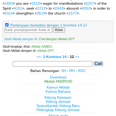
<
1893
> you are <
1510
> eager for manifestations <
2207
> of the
Spirit <
4151
>, seek <
2212
> to <
2443
> abound <
4052
> in order to
<
4314
> strengthen <
3619
> the church <
1577
>.
Pertanyaan berkaitan dengan 1 Korintus 14:12
Kirim
Studi Alkitab dengan AI:
Chat dengan Alkitab GPT
.
Studi lengkap, lihat:
Alkitab SABDA
.
Studi Alkitab dengan AI:
Alkitab GPT
.
<<
1 Korintus
14
: 12
>>
Bahan Renungan:
SH
-
RH
-
ROC
Download
Alkitab ANDROID
Kamus Alkitab
Kamus Bahasa
Kidung Keesaan
Kidung Jemaat
Nyanyikanlah Kidung Baru
Pelengkap Kidung Jemaat
Alkitab.mobi