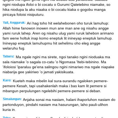
ngini niodupa ifoloi o bi cocatu o Gurumi Qatetebino niamake, so
hika niodupa la aku niaaka o bi cocatu kiaka o gogobu manga
piricaya foloisi nisiputuru.
Yali, Angguruk:
Ari hag toho hit welahebonen oho turuk lamuhup:
Allah hime fanowon inowen mun ane man ane og nisahu angge
yami ruruk lahep. Aren og nisahu ulug yami ruruk lahebon arimano
fam wene holtuk inap komo eneptuk lit inineyap eneptuk lamuhup.
Inineyap eneptuk lamuhupmu hit sehelimu oho eleg angge
welaruhu fug.
Tabaru:
Ma ngale ngini ma sirete, ngoi tanako ngini nioduaka ma
sala niamake 'o sagala co-catu 'o Ngomasa 'Itebi-tebinino. Ma
'ifoloiosi 'iparaluu ge'ena salingou ngini nimariwo ma ngale niapake
niabarija gee yakiriwo 'o jamati yakisikuata.
Karo:
Kueteh maka mbelin kal sura-surandu ngaloken pemere-
pemere Kesah, tapi usahakenlah maka i bas kam lit pemere si
mbangun perpulungen ngelebihi pemere-pemere si deban.
Simalungun:
Anjaha sonai ma nasiam, halani ihaporluhon nasiam do
partonduyon, pindahi nasiam ma hasurungan, laho pauli-ulihon
kuria in.
Toba: