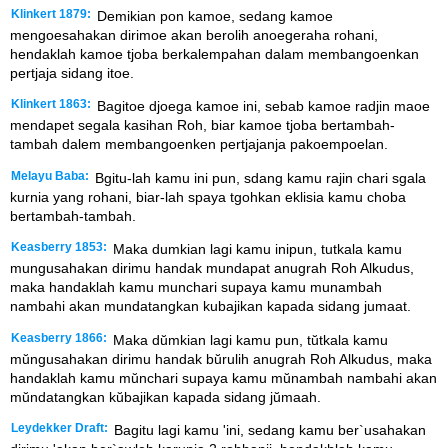
Klinkert 1879:
Demikian pon kamoe, sedang kamoe
mengoesahakan dirimoe akan berolih anoegeraha rohani,
hendaklah kamoe tjoba berkalempahan dalam membangoenkan
pertjaja sidang itoe.
Klinkert 1863:
Bagitoe djoega kamoe ini, sebab kamoe radjin maoe
mendapet segala kasihan Roh, biar kamoe tjoba bertambah-
tambah dalem membangoenken pertjajanja pakoempoelan.
Melayu Baba:
Bgitu-lah kamu ini pun, sdang kamu rajin chari sgala
kurnia yang rohani, biar-lah spaya tgohkan eklisia kamu choba
bertambah-tambah.
Keasberry 1853:
Maka dumkian lagi kamu inipun, tutkala kamu
mungusahakan dirimu handak mundapat anugrah Roh Alkudus,
maka handaklah kamu munchari supaya kamu munambah
nambahi akan mundatangkan kubajikan kapada sidang jumaat.
Keasberry 1866:
Maka dŭmkian lagi kamu pun, tŭtkala kamu
mŭngusahakan dirimu handak bŭrulih anugrah Roh Alkudus, maka
handaklah kamu mŭnchari supaya kamu mŭnambah nambahi akan
mŭndatangkan kŭbajikan kapada sidang jŭmaah.
Leydekker Draft:
Bagitu lagi kamu 'ini, sedang kamu ber`usahakan