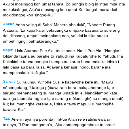
Aku'oi mosingog kon umat tana'a. Bo pongin bibig in intau mita inta
mokokiaíngoi, Aku'oi mosingog kon umat-Ku; tongaí mosia doií
mokidongog kon singog-Ku.'"
Aralle:
Anna yaling di Suha' Masero aha tiuki', "Naoate Puang
Alataala, 'La kupa'karai petauangku umpake basana to sule ang
dai diinsang, ampo' moinnakato noa, ya' dai la sika naaku
umpehingngii bahtakarangku.'"
Napu:
I lalu Aturana Pue Ala, teuki node: Nauli Pue Ala: "Hangko i
lolitanda tauna au barahe to Yahudi ina Kupaturohe to Yahudi. Ina
Kukakiohe tauna hangko i tampo au karao bona mololita irihira i
lalu basa au bara raisa. Agayana kehapiri nodo, barahe ina
mampoinalai lolitaNgku."
Sangir:
Su ral᷊ungu Winohẹ Susi e kạbawohẹ kere ini, "Mawu
něhengetang, 'Ual᷊ingu pẹ̌baweram bera makạl᷊aherange Iạ e
sarung měhengetang su manga umatẹ̌ ini e. Nangělembo kate
ual᷊ingu taumata raghị e Iạ e sarung měluntinghẹ̌ su manga umatẹ̌-
Ku; kai maningbe kerene e, i sire e tawe mapulu rumaringihẹ̌
bawera-Ku.'"
Taa:
Ane ri rayanya porenta i mPue Allah re’e ratulis ewa si’i,
to’onya, “I Pue manganto’o, ‘Aku damampogomboka to Israel