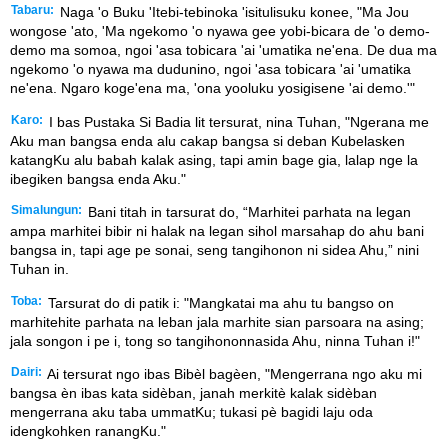
Tabaru:
Naga 'o Buku 'Itebi-tebinoka 'isitulisuku konee, "Ma Jou
wongose 'ato, 'Ma ngekomo 'o nyawa gee yobi-bicara de 'o demo-
demo ma somoa, ngoi 'asa tobicara 'ai 'umatika ne'ena. De dua ma
ngekomo 'o nyawa ma dudunino, ngoi 'asa tobicara 'ai 'umatika
ne'ena. Ngaro koge'ena ma, 'ona yooluku yosigisene 'ai demo.'"
Karo:
I bas Pustaka Si Badia lit tersurat, nina Tuhan, "Ngerana me
Aku man bangsa enda alu cakap bangsa si deban Kubelasken
katangKu alu babah kalak asing, tapi amin bage gia, lalap nge la
ibegiken bangsa enda Aku."
Simalungun:
Bani titah in tarsurat do, “Marhitei parhata na legan
ampa marhitei bibir ni halak na legan sihol marsahap do ahu bani
bangsa in, tapi age pe sonai, seng tangihonon ni sidea Ahu,” nini
Tuhan in.
Toba:
Tarsurat do di patik i: "Mangkatai ma ahu tu bangso on
marhitehite parhata na leban jala marhite sian parsoara na asing;
jala songon i pe i, tong so tangihononnasida Ahu, ninna Tuhan i!"
Dairi:
Ai tersurat ngo ibas Bibèl bagèen, "Mengerrana ngo aku mi
bangsa èn ibas kata sidèban, janah merkitè kalak sidèban
mengerrana aku taba ummatKu; tukasi pè bagidi laju oda
idengkohken ranangKu."