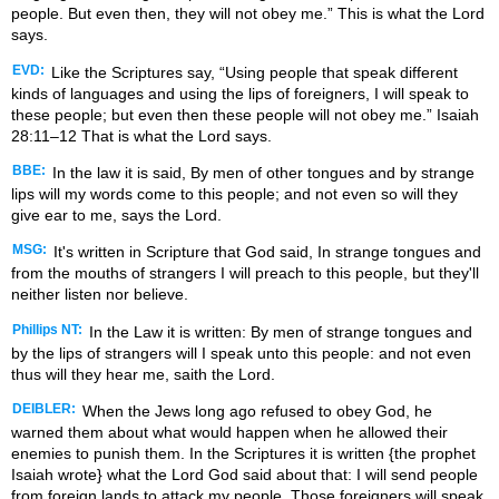
people. But even then, they will not obey me.” This is what the Lord
says.
EVD:
Like the Scriptures say, “Using people that speak different
kinds of languages and using the lips of foreigners, I will speak to
these people; but even then these people will not obey me.” Isaiah
28:11–12 That is what the Lord says.
BBE:
In the law it is said, By men of other tongues and by strange
lips will my words come to this people; and not even so will they
give ear to me, says the Lord.
MSG:
It's written in Scripture that God said, In strange tongues and
from the mouths of strangers I will preach to this people, but they'll
neither listen nor believe.
Phillips NT:
In the Law it is written: By men of strange tongues and
by the lips of strangers will I speak unto this people: and not even
thus will they hear me, saith the Lord.
DEIBLER:
When the Jews long ago refused to obey God, he
warned them about what would happen when he allowed their
enemies to punish them. In the Scriptures it is written {the prophet
Isaiah wrote} what the Lord God said about that: I will send people
from foreign lands to attack my people. Those foreigners will speak