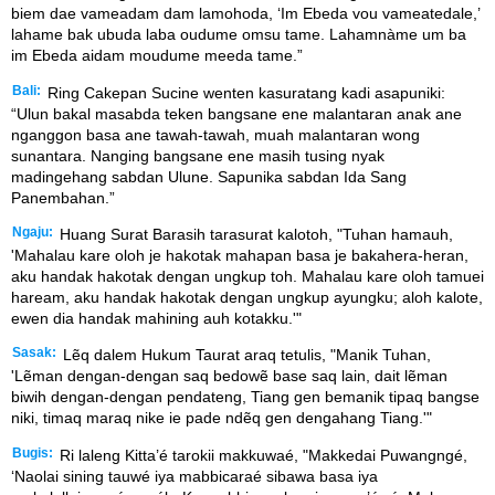
biem dae vameadam dam lamohoda, ‘Im Ebeda vou vameatedale,’
lahame bak ubuda laba oudume omsu tame. Lahamnàme um ba
im Ebeda aidam moudume meeda tame.”
Bali:
Ring Cakepan Sucine wenten kasuratang kadi asapuniki:
“Ulun bakal masabda teken bangsane ene malantaran anak ane
nganggon basa ane tawah-tawah, muah malantaran wong
sunantara. Nanging bangsane ene masih tusing nyak
madingehang sabdan Ulune. Sapunika sabdan Ida Sang
Panembahan.”
Ngaju:
Huang Surat Barasih tarasurat kalotoh, "Tuhan hamauh,
'Mahalau kare oloh je hakotak mahapan basa je bakahera-heran,
aku handak hakotak dengan ungkup toh. Mahalau kare oloh tamuei
haream, aku handak hakotak dengan ungkup ayungku; aloh kalote,
ewen dia handak mahining auh kotakku.'"
Sasak:
Lẽq dalem Hukum Taurat araq tetulis, "Manik Tuhan,
'Lẽman dengan-dengan saq bedowẽ base saq lain, dait lẽman
biwih dengan-dengan pendateng, Tiang gen bemanik tipaq bangse
niki, timaq maraq nike ie pade ndẽq gen dengahang Tiang.'"
Bugis:
Ri laleng Kitta’é tarokii makkuwaé, "Makkedai Puwangngé,
‘Naolai sining tauwé iya mabbicaraé sibawa basa iya