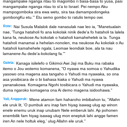
mangampake nganga ntau to magombo ri basa-basa to yusa, pasi
mangampake nganga ntau to si’a to Israel. Pei nempo Aku
mampogomboka sira ewa wetu, sira taa damampodongeka
gombongKu etu.’” Etu semo gombo to ratulis tempo owi.
Rote:
Nai Susula Malalok dale nanasulak nae leo ia, "Manetualain
nae, 'Tunga hataholi fo ana kokolak ninik dede'a fo hataholi ta lalela
kana fa, neukose Au kokolak o hataholi kamahehelek ia la. Tunga
hataholi manamai a hehelan-nonolen, ma neukose Au kokolak o Au
hataholi kamahehele ngala; Leomae leondiak boe, ala ta nau
lamanene Au dede'a-kokolang fa.'"
Galela:
Kanaga isilelefo o Gikimoi Awi Jaji ma Buku ma rabaka
itemo o Jou wotemo komanena, "O nyawa ma somoa o Yahudika
yasowo ona magena asa tangaho o Yahudi ma nyawaka, so ona
asa yosibicara de o bi bahasa kiaka o Yahudi ma nyawa
yananakowa. Komagena Ngohi tosibicara o Yahudi ma nyawaka,
duma ngaroko komagena ona Ai demo magena isidoohawa."
Yali, Angguruk:
Wene atamon fam haharoho imbibahon tu, "Allahn
ele uruk lit, 'O pumbuk aru inap fam hiyag isawag ulug ap winon
enele enemu uruk inap unubam Nele emberuk lahi. Ap pohonen
enembilik fam hiyag isawag ulug mon eneptuk lahi angge famen
iren An nele holtuk eleg,' ulug Allahn ele uruk."