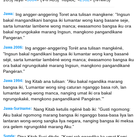
Jawa:
Ing angger-anggering Toret ana tulisan mangkene: “Ingsun
bakal mangandikani bangsa iki lumantar wong kang basane seje,
sarta lumantar lambene wong manca; ewasamono bangsa iku ora
bakal ngrungokake marang Ingsun, mangkono pangandikane
Pangeran.”
Jawa 2006:
Ing angger-anggering Torèt ana tulisan mangkéné,
"Ingsun bakal ngandikani bangsa iki lumantar wong kang basané
séjé, sarta lumantar lambéné wong manca; éwasamono bangsa iku
ora bakal ngrungokaké marang Ingsun, mangkono pangandikané
Pangéran."
Jawa 1994:
Ing Kitab ana tulisan: "Aku bakal ngandika marang
bangsa iki, ‘Lumantar wong sing caturan nganggo basa roh, lan
lumantar wong-wong manca, nanging umat iki ora bakal
ngrungokaké, mengkono pangandikané Pangéran.’"
Jawa-Suriname:
Nang Kitab ketulis ngéné bab iki: “Gusti ngomong:
Aku bakal ngomong marang bangsa iki nganggo basa-basa liya lan
lantaran wong-wong sangka liya negara, nanging bangsa iki meksa
ora gelem ngrungokké marang Aku.”
Sunda:
Dina Kitab Suci ditulis, "Kami rek ngandika ka umat Kami,