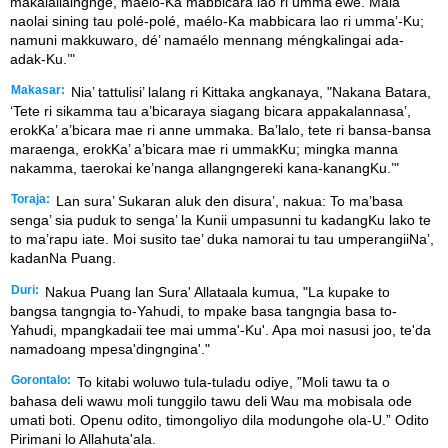
makalallaingngé, maélo-Ka mabbicara lao ri umma’éwé. Mala
naolai sining tau polé-polé, maélo-Ka mabbicara lao ri umma’-Ku;
namuni makkuwaro, dé’ namaélo mennang méngkalingai ada-
adak-Ku.’"
Makasar:
Nia’ tattulisi’ lalang ri Kittaka angkanaya, "Nakana Batara,
‘Tete ri sikamma tau a’bicaraya siagang bicara appakalannasa’,
erokKa’ a’bicara mae ri anne ummaka. Ba’lalo, tete ri bansa-bansa
maraenga, erokKa’ a’bicara mae ri ummakKu; mingka manna
nakamma, taerokai ke’nanga allangngereki kana-kanangKu.’"
Toraja:
Lan sura’ Sukaran aluk den disura’, nakua: To ma’basa
senga’ sia puduk to senga’ la Kunii umpasunni tu kadangKu lako te
to ma’rapu iate. Moi susito tae’ duka namorai tu tau umperangiiNa’,
kadanNa Puang.
Duri:
Nakua Puang lan Sura' Allataala kumua, "La kupake to
bangsa tangngia to-Yahudi, to mpake basa tangngia basa to-
Yahudi, mpangkadaii tee mai umma'-Ku'. Apa moi nasusi joo, te'da
namadoang mpesa'dingngina'."
Gorontalo:
To kitabi woluwo tula-tuladu odiye, ”Moli tawu ta o
bahasa deli wawu moli tunggilo tawu deli Wau ma mobisala ode
umati boti. Openu odito, timongoliyo dila modungohe ola-U.” Odito
Pirimani lo Allahuta'ala.