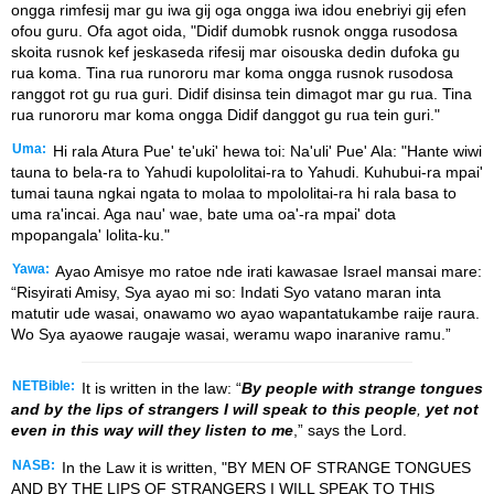
ongga rimfesij mar gu iwa gij oga ongga iwa idou enebriyi gij efen
ofou guru. Ofa agot oida, "Didif dumobk rusnok ongga rusodosa
skoita rusnok kef jeskaseda rifesij mar oisouska dedin dufoka gu
rua koma. Tina rua runororu mar koma ongga rusnok rusodosa
ranggot rot gu rua guri. Didif disinsa tein dimagot mar gu rua. Tina
rua runororu mar koma ongga Didif danggot gu rua tein guri."
Uma:
Hi rala Atura Pue' te'uki' hewa toi: Na'uli' Pue' Ala: "Hante wiwi
tauna to bela-ra to Yahudi kupololitai-ra to Yahudi. Kuhubui-ra mpai'
tumai tauna ngkai ngata to molaa to mpololitai-ra hi rala basa to
uma ra'incai. Aga nau' wae, bate uma oa'-ra mpai' dota
mpopangala' lolita-ku."
Yawa:
Ayao Amisye mo ratoe nde irati kawasae Israel mansai mare:
“Risyirati Amisy, Sya ayao mi so: Indati Syo vatano maran inta
matutir ude wasai, onawamo wo ayao wapantatukambe raije raura.
Wo Sya ayaowe raugaje wasai, weramu wapo inaranive ramu.”
NETBible:
It is written in the law: “
By people with strange tongues
and by the lips of strangers
I will speak to this people
,
yet not
even in this way will they listen to me
,” says the Lord.
NASB:
In the Law it is written, "BY MEN OF STRANGE TONGUES
AND BY THE LIPS OF STRANGERS I WILL SPEAK TO THIS