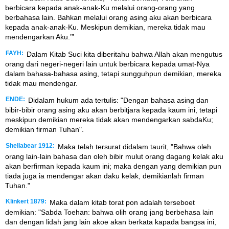
berbicara kepada anak-anak-Ku melalui orang-orang yang
berbahasa lain. Bahkan melalui orang asing aku akan berbicara
kepada anak-anak-Ku. Meskipun demikian, mereka tidak mau
mendengarkan Aku.’”
FAYH:
Dalam Kitab Suci kita diberitahu bahwa Allah akan mengutus
orang dari negeri-negeri lain untuk berbicara kepada umat-Nya
dalam bahasa-bahasa asing, tetapi sungguhpun demikian, mereka
tidak mau mendengar.
ENDE:
Didalam hukum ada tertulis: "Dengan bahasa asing dan
bibir-bibir orang asing aku akan berbitjara kepada kaum ini, tetapi
meskipun demikian mereka tidak akan mendengarkan sabdaKu;
demikian firman Tuhan".
Shellabear 1912:
Maka telah tersurat didalam taurit, "Bahwa oleh
orang lain-lain bahasa dan oleh bibir mulut orang dagang kelak aku
akan berfirman kepada kaum ini; maka dengan yang demikian pun
tiada juga ia mendengar akan daku kelak, demikianlah firman
Tuhan."
Klinkert 1879:
Maka dalam kitab torat pon adalah terseboet
demikian: "Sabda Toehan: bahwa olih orang jang berbehasa lain
dan dengan lidah jang lain akoe akan berkata kapada bangsa ini,