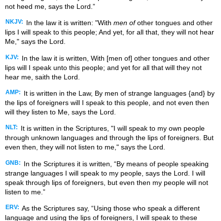
not heed me, says the Lord.”
NKJV:
In the law it is written: "With
men of
other tongues and other
lips I will speak to this people; And yet, for all that, they will not hear
Me," says the Lord.
KJV:
In the law it is written, With [men of] other tongues and other
lips will I speak unto this people; and yet for all that will they not
hear me, saith the Lord.
AMP:
It is written in the Law, By men of strange languages {and} by
the lips of foreigners will I speak to this people, and not even then
will they listen to Me, says the Lord.
NLT:
It is written in the Scriptures, "I will speak to my own people
through unknown languages and through the lips of foreigners. But
even then, they will not listen to me," says the Lord.
GNB:
In the Scriptures it is written, “By means of people speaking
strange languages I will speak to my people, says the Lord. I will
speak through lips of foreigners, but even then my people will not
listen to me.”
ERV:
As the Scriptures say, “Using those who speak a different
language and using the lips of foreigners, I will speak to these