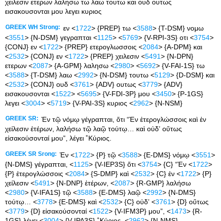
χειλεσιν ετερων λαλησω τω λαω τουτω και ουδ ουτως
εισακουσονται μου λεγει κυριος
GREEK WH Strong:
εν <
1722
> {PREP} τω <
3588
> {T-DSM} νομω
<
3551
> {N-DSM} γεγραπται <
1125
> <
5769
> {V-RPI-3S} οτι <
3754
>
{CONJ} εν <
1722
> {PREP} ετερογλωσσοις <
2084
> {A-DPM} και
<
2532
> {CONJ} εν <
1722
> {PREP} χειλεσιν <
5491
> {N-DPN}
ετερων <
2087
> {A-GPM} λαλησω <
2980
> <
5692
> {V-FAI-1S} τω
<
3588
> {T-DSM} λαω <
2992
> {N-DSM} τουτω <
5129
> {D-DSM} και
<
2532
> {CONJ} ουδ <
3761
> {ADV} ουτως <
3779
> {ADV}
εισακουσονται <
1522
> <
5695
> {V-FDI-3P} μου <
3450
> {P-1GS}
λεγει <
3004
> <
5719
> {V-PAI-3S} κυριος <
2962
> {N-NSM}
GREEK SR:
Ἐν τῷ νόμῳ γέγραπται, ὅτι “Ἐν ἑτερογλώσσοις καὶ ἐν
χείλεσιν ἑτέρων, λαλήσω τῷ λαῷ τούτῳ… καὶ οὐδʼ οὕτως
εἰσακούσονταί μου”, λέγει ˚Κύριος.
GREEK SR Srong:
Ἐν <
1722
> {P} τῷ <
3588
> {E-DMS} νόμῳ <
3551
>
{N-DMS} γέγραπται, <
1125
> {V-IEP3S} ὅτι <
3754
> {C} “Ἐν <
1722
>
{P} ἑτερογλώσσοις <
2084
> {S-DMP} καὶ <
2532
> {C} ἐν <
1722
> {P}
χείλεσιν <
5491
> {N-DNP} ἑτέρων, <
2087
> {R-GMP} λαλήσω
<
2980
> {V-IFA1S} τῷ <
3588
> {E-DMS} λαῷ <
2992
> {N-DMS}
τούτῳ… <
3778
> {E-DMS} καὶ <
2532
> {C} οὐδʼ <
3761
> {D} οὕτως
<
3779
> {D} εἰσακούσονταί <
1522
> {V-IFM3P} μου”, <
1473
> {R-
1GS} λέγει <
3004
> {V-IPA3S} ˚Κύριος. <
2962
> {N-NMS}