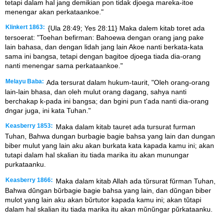
tetapi dalam hal jang demikian pon tidak djoega mareka-itoe
menengar akan perkataankoe."
Klinkert 1863:
{Ula 28:49; Yes 28:11} Maka dalem kitab toret ada
tersoerat: "Toehan befirman: Bahoewa dengan orang jang pake
lain bahasa, dan dengan lidah jang lain Akoe nanti berkata-kata
sama ini bangsa, tetapi dengan bagitoe djoega tiada dia-orang
nanti menengar sama perkataankoe."
Melayu Baba:
Ada tersurat dalam hukum-taurit, "Oleh orang-orang
lain-lain bhasa, dan oleh mulut orang dagang, sahya nanti
berchakap k-pada ini bangsa; dan bgini pun t'ada nanti dia-orang
dngar juga, ini kata Tuhan."
Keasberry 1853:
Maka dalam kitab tauret ada tursurat furman
Tuhan, Bahwa dungan burbagie bagie bahsa yang lain dan dungan
biber mulut yang lain aku akan burkata kata kapada kamu ini; akan
tutapi dalam hal skalian itu tiada marika itu akan munungar
purkataanku.
Keasberry 1866:
Maka dalam kitab Allah ada tŭrsurat fŭrman Tuhan,
Bahwa dŭngan bŭrbagie bagie bahsa yang lain, dan dŭngan biber
mulot yang lain aku akan bŭrtutor kapada kamu ini; akan tŭtapi
dalam hal skalian itu tiada marika itu akan mŭnŭngar pŭrkataanku.