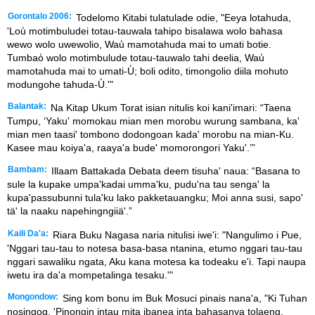
Gorontalo 2006:
Todelomo Kitabi tulatulade odie, "Eeya lotahuda,
'Lou̒ motimbuludei totau-tauwala tahipo bisalawa wolo bahasa
wewo wolo uwewolio, Wau̒ mamotahuda mai to umati botie.
Tumbao̒ wolo motimbulude totau-tauwalo tahi deelia, Wau̒
mamotahuda mai to umati-U̒; boli odito, timongolio diila mohuto
modungohe tahuda-U̒.'"
Balantak:
Na Kitap Ukum Torat isian nitulis koi kani'imari: “Taena
Tumpu, ‘Yaku' momokau mian men morobu wurung sambana, ka'
mian men taasi' tombono dodongoan kada' morobu na mian-Ku.
Kasee mau koiya'a, raaya'a bude' momorongori Yaku'.’”
Bambam:
Illaam Battakada Debata deem tisuha' naua: “Basana to
sule la kupake umpa'kadai umma'ku, pudu'na tau senga' la
kupa'passubunni tula'ku lako pakketauangku; Moi anna susi, sapo'
tä' la naaku napehingngiiä'.”
Kaili Da'a:
Riara Buku Nagasa naria nitulisi iwe'i: "Nangulimo i Pue,
'Nggari tau-tau to notesa basa-basa ntanina, etumo nggari tau-tau
nggari sawaliku ngata, Aku kana motesa ka todeaku e'i. Tapi naupa
iwetu ira da'a mompetalinga tesaku.'"
Mongondow:
Sing kom bonu im Buk Mosuci pinais nana'a, "Ki Tuhan
nosingog, 'Pinongin intau mita ibanea inta bahasanya tolaeng,