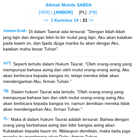
Alkitab Mobile SABDA
[VER]
:
[AMBDR]
[PL]
[PB]
<<
1 Korintus
14
: 21
>>
Ambon Draft:
Di dalam Tawrat ada tersurat: "Dengan lidah-lidah
jang lajin dan dengan bibir-bi-bir mulut jang lajin, Aku akan katakan
pada kawm ini, dan tijada djuga marika itu akan dengar Aku,
katakan maha besar Tuhan".
AYT:
Seperti tertulis dalam Hukum Taurat, “Oleh orang-orang yang
mempunyai bahasa asing dan oleh mulut orang-orang asing, Aku
akan berbicara kepada bangsa ini, tetapi mereka tidak akan
mendengarkan Aku, firman Tuhan.”
TB:
Dalam hukum Taurat ada tertulis: "Oleh orang-orang yang
mempunyai bahasa lain dan oleh mulut orang-orang asing Aku
akan berbicara kepada bangsa ini, namun demikian mereka tidak
akan mendengarkan Aku, firman Tuhan."
TL:
Maka di dalam hukum Taurat adalah tersurat: Bahwa dengan
orang yang berbahasa asing dan bibir bangsa asing akan
Kukatakan kepada kaum ini. Walaupun demikian, maka tiada juga
mereka itu mendengar akan Daku, firman Tuhan.