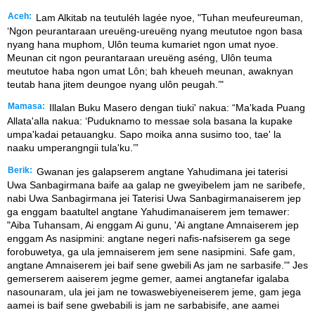
Aceh:
Lam Alkitab na teutuléh lagée nyoe, "Tuhan meufeureuman,
‘Ngon peurantaraan ureuëng-ureuëng nyang meututoe ngon basa
nyang hana muphom, Ulôn teuma kumariet ngon umat nyoe.
Meunan cit ngon peurantaraan ureuëng aséng, Ulôn teuma
meututoe haba ngon umat Lôn; bah kheueh meunan, awaknyan
teutab hana jitem deungoe nyang ulôn peugah.’"
Mamasa:
Illalan Buku Masero dengan tiuki' nakua: “Ma'kada Puang
Allata'alla nakua: ‘Puduknamo to messae sola basana la kupake
umpa'kadai petauangku. Sapo moika anna susimo too, tae' la
naaku umperangngii tula'ku.’”
Berik:
Gwanan jes galapserem angtane Yahudimana jei taterisi
Uwa Sanbagirmana baife aa galap ne gweyibelem jam ne saribefe,
nabi Uwa Sanbagirmana jei Taterisi Uwa Sanbagirmanaiserem jep
ga enggam baatultel angtane Yahudimanaiserem jem temawer:
"Aiba Tuhansam, Ai enggam Ai gunu, 'Ai angtane Amnaiserem jep
enggam As nasipmini: angtane negeri nafis-nafsiserem ga sege
forobuwetya, ga ula jemnaiserem jem sene nasipmini. Safe gam,
angtane Amnaiserem jei baif sene gwebili As jam ne sarbasife.'" Jes
gemerserem aaiserem jegme gemer, aamei angtanefar igalaba
nasounaram, ula jei jam ne towaswebiyeneiserem jeme, gam jega
aamei is baif sene gwebabili is jam ne sarbabisife, ane aamei