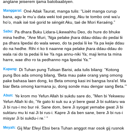
angtane jeiserem ijama batobaabiyen.
Manggarai:
Oné Adak Taurat, manga tulis: “Lisét manga curup
bana, agu le mu’u data weki toé pecing, Aku te tombo oné wa’u
ho’o, maik isé toé gorid te séngét Aku, taé de Mori Keraéng.”
Sabu:
Pa dhara Buku Lidara-Likewahhu Deo, do hure do bhuke
mina hedhe, "Ane Muri, 'Nga pelake jhara ddau-ddau do pedai lii
pa dhara lipedai do wala wewo, do ta pedai lii ke Ya pa kejie ddau
do na hedhe. Rihi ri ko ti naanne nga pelake jhara ddau-ddau do
wala rai do ta pedai lii ke Ya nga annu-niki Ya; maji lema ta mina
harre, wae dho ro ta pedhanno nga lipedai Ya.'"
Kupang:
Di Tuhan pung Tulisan Barisi, ada tulis bilang: “Kotong
pung Bos ada omong bilang, ‘Beta mau pake orang yang omong
pake bahasa laen dong, ko Beta omong kasi ini bangsa Israꞌel. Ma
biar Beta omong karmana ju, dong sonde mau dengar sang Beta.’”
Abun:
Ye krom mo Yefun Allah bi sukdu sare do, "Men bi Yekwesu
Yefun Allah ki do, 'Ye gato ki suk su a yi bere gwat Ji bi suktaru wa
Ji bi rus-i mo bur ré. Sane dom, bere Ji syogat yemabe gwat Ji bi
suktaru mu ki nai Ji bi rus-i. Kapre Ji da ben sane, bere Ji bi rus-i
misyar Ji bi sukdu-i re.' "
Meyah:
Gij Mar Efeyi Ebsi bera Tuhan anggot mar osok gij rusnok