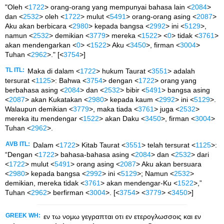
"Oleh <
1722
> orang-orang yang mempunyai bahasa lain <
2084
>
dan <
2532
> oleh <
1722
> mulut <
5491
> orang-orang asing <
2087
>
Aku akan berbicara <
2980
> kepada bangsa <
2992
> ini <
5129
>,
namun <
2532
> demikian <
3779
> mereka <
1522
> <
0
> tidak <
3761
>
akan mendengarkan <
0
> <
1522
> Aku <
3450
>, firman <
3004
>
Tuhan <
2962
>." [<
3754
>]
TL ITL:
Maka di dalam <
1722
> hukum Taurat <
3551
> adalah
tersurat <
1125
>: Bahwa <
3754
> dengan <
1722
> orang yang
berbahasa asing <
2084
> dan <
2532
> bibir <
5491
> bangsa asing
<
2087
> akan Kukatakan <
2980
> kepada kaum <
2992
> ini <
5129
>.
Walaupun demikian <
3779
>, maka tiada <
3761
> juga <
2532
>
mereka itu mendengar <
1522
> akan Daku <
3450
>, firman <
3004
>
Tuhan <
2962
>.
AVB ITL:
Dalam <
1722
> Kitab Taurat <
3551
> telah tersurat <
1125
>:
“Dengan <
1722
> bahasa-bahasa asing <
2084
> dan <
2532
> dari
<
1722
> mulut <
5491
> orang asing <
2087
> Aku akan bersuara
<
2980
> kepada bangsa <
2992
> ini <
5129
>; Namun <
2532
>
demikian, mereka tidak <
3761
> akan mendengar-Ku <
1522
>,”
Tuhan <
2962
> berfirman <
3004
>. [<
3754
> <
3779
> <
3450
>]
GREEK WH:
εν τω νομω γεγραπται οτι εν ετερογλωσσοις και εν