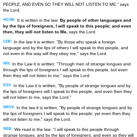
PEOPLE, AND EVEN SO THEY WILL NOT LISTEN TO ME," says
the Lord.
HCSB:
It is written in the law:
By people of other languages and
by the lips of foreigners, I will speak to this people; and even
then, they will not listen to Me,
says the Lord.
LEB:
In the law it is written: "By those who speak a foreign
language and by the lips of others I will speak to this people, and
not even in this way will they obey me," says the Lord.
NIV:
In the Law it is written: "Through men of strange tongues and
through the lips of foreigners I will speak to this people, but even
then they will not listen to me," says the Lord.
ESV:
In the Law it is written, "By people of strange tongues and by
the lips of foreigners will I speak to this people, and even then they
will not listen to me, says the Lord."
NRSV:
In the law it is written, "By people of strange tongues and by
the lips of foreigners I will speak to this people; yet even then they
will not listen to me," says the Lord.
REB:
We read in the law: “I will speak to this people through
strange tongues, and by the lips of foreigners; and even so they will