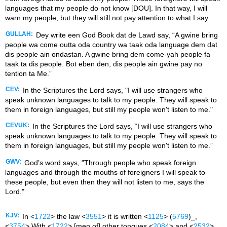
languages that my people do not know [DOU]. In that way, I will
warn my people, but they will still not pay attention to what I say.
GULLAH:
Dey write een God Book dat de Lawd say, “A gwine bring
people wa come outta oda country wa taak oda language dem dat
dis people ain ondastan. A gwine bring dem come-yah people fa
taak ta dis people. Bot eben den, dis people ain gwine pay no
tention ta Me.”
CEV:
In the Scriptures the Lord says, "I will use strangers who
speak unknown languages to talk to my people. They will speak to
them in foreign languages, but still my people won't listen to me."
CEVUK:
In the Scriptures the Lord says, “I will use strangers who
speak unknown languages to talk to my people. They will speak to
them in foreign languages, but still my people won't listen to me.”
GWV:
God’s word says, "Through people who speak foreign
languages and through the mouths of foreigners I will speak to
these people, but even then they will not listen to me, says the
Lord."
KJV:
In <
1722
> the law <
3551
> it is written <
1125
> (
5769
)_,
<
3754
> With <
1722
> [men of] other tongues <
2084
> and <
2532
>