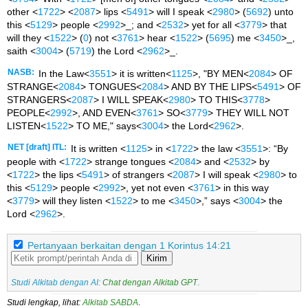
other <
1722
> <
2087
> lips <
5491
> will I speak <
2980
> (
5692
) unto
this <
5129
> people <
2992
>_; and <
2532
> yet for all <
3779
> that
will they <
1522
> (
0
) not <
3761
> hear <
1522
> (
5695
) me <
3450
>_,
saith <
3004
> (
5719
) the Lord <
2962
>_.
NASB:
In the Law<
3551
> it is written<
1125
>, "BY MEN<
2084
> OF
STRANGE<
2084
> TONGUES<
2084
> AND BY THE LIPS<
5491
> OF
STRANGERS<
2087
> I WILL SPEAK<
2980
> TO THIS<
3778
>
PEOPLE<
2992
>, AND EVEN<
3761
> SO<
3779
> THEY WILL NOT
LISTEN<
1522
> TO ME," says<
3004
> the Lord<
2962
>.
NET [draft] ITL:
It is written <
1125
> in <
1722
> the law <
3551
>: “By
people with <
1722
> strange tongues <
2084
> and <
2532
> by
<
1722
> the lips <
5491
> of strangers <
2087
> I will speak <
2980
> to
this <
5129
> people <
2992
>, yet not even <
3761
> in this way
<
3779
> will they listen <
1522
> to me <
3450
>,” says <
3004
> the
Lord <
2962
>.
Pertanyaan berkaitan dengan 1 Korintus 14:21
Kirim
Studi Alkitab dengan AI:
Chat dengan Alkitab GPT
.
Studi lengkap, lihat:
Alkitab SABDA
.