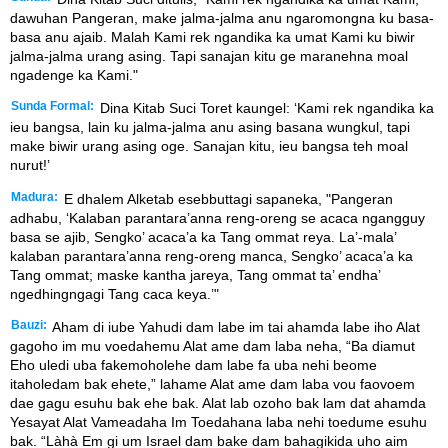
dawuhan Pangeran, make jalma-jalma anu ngaromongna ku basa-
basa anu ajaib. Malah Kami rek ngandika ka umat Kami ku biwir
jalma-jalma urang asing. Tapi sanajan kitu ge maranehna moal
ngadenge ka Kami."
Sunda Formal:
Dina Kitab Suci Toret kaungel: ‘Kami rek ngandika ka
ieu bangsa, lain ku jalma-jalma anu asing basana wungkul, tapi
make biwir urang asing oge. Sanajan kitu, ieu bangsa teh moal
nurut!’
Madura:
E dhalem Alketab esebbuttagi sapaneka, "Pangeran
adhabu, ‘Kalaban parantara’anna reng-oreng se acaca ngangguy
basa se ajib, Sengko’ acaca’a ka Tang ommat reya. La’-mala’
kalaban parantara’anna reng-oreng manca, Sengko’ acaca’a ka
Tang ommat; maske kantha jareya, Tang ommat ta’ endha’
ngedhingngagi Tang caca keya.’"
Bauzi:
Aham di iube Yahudi dam labe im tai ahamda labe iho Alat
gagoho im mu voedahemu Alat ame dam laba neha, “Ba diamut
Eho uledi uba fakemoholehe dam labe fa uba nehi beome
itaholedam bak ehete,” lahame Alat ame dam laba vou faovoem
dae gagu esuhu bak ehe bak. Alat lab ozoho bak lam dat ahamda
Yesayat Alat Vameadaha Im Toedahana laba nehi toedume esuhu
bak. “Làhà Em gi um Israel dam bake dam bahagikida uho aim