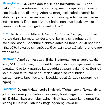
Minangkabau:
Di Alkitab ado tatulih nan bakcando iko, "Tuhan
bakato, 'Jo parantaroan urang-urang, nan mangecek jo bahaso
nan indak tantu di urang, Aden ka mangecek kabake umaik ko.
Malahan jo parantaroan urang-urang asiang, Aden ka mangecek
kabake umaik-Den; tapi biyapun baitu, nan inyo indak juwo ka
namuah doh mandanga kato-kato Den.'"
Nias:
No tesura ba Mbuku Ni'amoni'õ, "Imane So'aya, 'Fahuhuo
Ndra'o dania ba mbanua-Gu andre, ba niha si fahuhuo ba li
sahõlihõli dõdõ. Ba fahuhuo Ndra'o dania ba mbanua-Gu nifa'ema
niha bõ'õ; hew̃a'ae si manõ, ba lõ omasi ira sa'atõ lafondrondrongo
wehede-Gu.'"
Mentawai:
Aipoí beri ka bagat Buko Sipunenan leú ai atusurat'aké
kisé, "Aikua si Tuhan, 'Ka tubudda sipaninibo nga-nga simakisei ka
bagatta néné te, kupanibo ka tubudda sapaamianku néné. Beri leú
ka tubudda tairauma néné, sedda kupanibo ka tubudda
sapaamianku; tápoi kenanen kisedda, bulat tá raoba raarepi nga-
ngangku.'"
Lampung:
Delom Alkitab tetulis injuk reji, "Tuhan cawa, 'Liwat jelma-
jelma sai cawa jama bahasa sai ganjil, Nyak haga cawa jama umat
inji. Bahkan liwat ulun-ulun asing, Nyak haga cawa jama umat-Ku,
kidang injuk reno, tian mak haga ngedengi cawa-Ku.'"