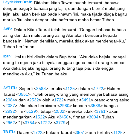
Leydekker Draft:
Didalam kitab Tawrat sudah tersurat: bahuwa
dengan bagej 2 bahasa jang lajin, dan dengan bibir 2 mulut jang
lajin 'aku 'akan berkata pada khawm 'ini, maka tijada djuga bagitu
marika 'itu 'akan dengar 'aku baferman maha besar Tuhan.
AVB:
Dalam Kitab Taurat telah tersurat: “Dengan bahasa-bahasa
asing dan dari mulut orang asing Aku akan bersuara kepada
bangsa ini; Namun demikian, mereka tidak akan mendengar-Ku,”
Tuhan berfirman.
Iban:
Utai tu bisi ditulis dalam Bup Adat, "Aku deka bejaku ngagai
orang tu ngena jaku ti nyelai enggau ngena mulut orang kampar,
Aku deka bejaku ngagai orang tu tang taja pia, sida enggai
mendingka Aku," ku Tuhan bejaku.
AYT ITL:
Seperti <
3588
> tertulis <
1125
> dalam <
1722
> Hukum
Taurat <
3551
>, "Oleh orang-orang yang mempunyai bahasa asing
<
2084
> dan <
2532
> oleh <
1722
> mulut <
5491
> orang-orang asing
<
2087
>, Aku akan berbicara <
2980
> kepada <
3588
> bangsa
<
2992
> ini <
5129
>, tetapi <
2532
> mereka tidak <
3761
> akan
mendengarkan <
1522
> Aku <
3450
>, firman <
3004
> Tuhan
<
2962
>." [<
3754
> <
1722
> <
3779
>]
TB ITL:
Dalam <
1722
> hukum Taurat <
3551
> ada tertulis <
1125
>: