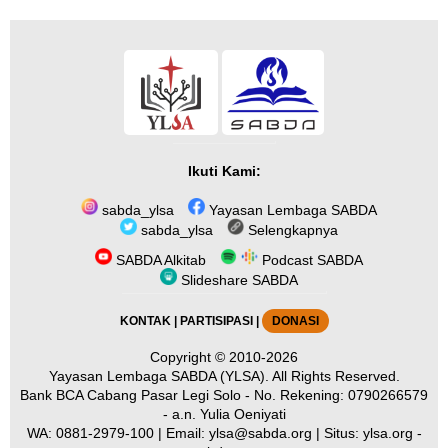
Ikuti Kami:
sabda_ylsa
Yayasan Lembaga SABDA
sabda_ylsa
Selengkapnya
SABDA Alkitab
Podcast SABDA
Slideshare SABDA
KONTAK
|
PARTISIPASI
|
DONASI
Copyright
© 2010-2026
Yayasan Lembaga SABDA (YLSA).
All Rights Reserved.
Bank BCA Cabang Pasar Legi Solo - No. Rekening: 0790266579
- a.n. Yulia Oeniyati
WA:
0881-2979-100
| Email:
ylsa@sabda.org
| Situs:
ylsa.org
-