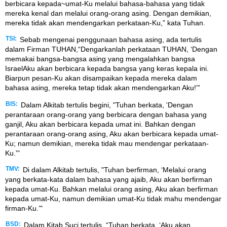
berbicara kepada~umat-Ku melalui bahasa-bahasa yang tidak
mereka kenal dan melalui orang-orang asing. Dengan demikian,
mereka tidak akan mendengarkan perkataan-Ku,” kata Tuhan.
TSI:
Sebab mengenai penggunaan bahasa asing, ada tertulis
dalam Firman TUHAN,“Dengarkanlah perkataan TUHAN, ‘Dengan
memakai bangsa-bangsa asing yang mengalahkan bangsa
IsraelAku akan berbicara kepada bangsa yang keras kepala ini.
Biarpun pesan-Ku akan disampaikan kepada mereka dalam
bahasa asing, mereka tetap tidak akan mendengarkan Aku!’”
BIS:
Dalam Alkitab tertulis begini, "Tuhan berkata, 'Dengan
perantaraan orang-orang yang berbicara dengan bahasa yang
ganjil, Aku akan berbicara kepada umat ini. Bahkan dengan
perantaraan orang-orang asing, Aku akan berbicara kepada umat-
Ku; namun demikian, mereka tidak mau mendengar perkataan-
Ku.'"
TMV:
Di dalam Alkitab tertulis, "Tuhan berfirman, ‘Melalui orang
yang berkata-kata dalam bahasa yang ajaib, Aku akan berfirman
kepada umat-Ku. Bahkan melalui orang asing, Aku akan berfirman
kepada umat-Ku, namun demikian umat-Ku tidak mahu mendengar
firman-Ku.’"
BSD:
Dalam Kitab Suci tertulis, “Tuhan berkata, ‘Aku akan