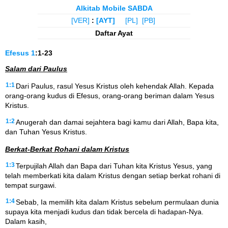
Alkitab Mobile SABDA
[VER]
:
[AYT]
[PL]
[PB]
Daftar Ayat
Efesus
1
:1-23
Salam dari Paulus
1:1
Dari Paulus, rasul Yesus Kristus oleh kehendak Allah. Kepada
orang-orang kudus di Efesus, orang-orang beriman dalam Yesus
Kristus.
1:2
Anugerah dan damai sejahtera bagi kamu dari Allah, Bapa kita,
dan Tuhan Yesus Kristus.
Berkat-Berkat Rohani dalam Kristus
1:3
Terpujilah Allah dan Bapa dari Tuhan kita Kristus Yesus, yang
telah memberkati kita dalam Kristus dengan setiap berkat rohani di
tempat surgawi.
1:4
Sebab, Ia memilih kita dalam Kristus sebelum permulaan dunia
supaya kita menjadi kudus dan tidak bercela di hadapan-Nya.
Dalam kasih,