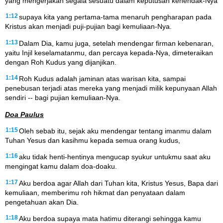
yang mengerjakan segala sesuatu dalam keputusan kehendak-Nya
1:12
supaya kita yang pertama-tama menaruh pengharapan pada
Kristus akan menjadi puji-pujian bagi kemuliaan-Nya.
1:13
Dalam Dia, kamu juga, setelah mendengar firman kebenaran,
yaitu Injil keselamatanmu, dan percaya kepada-Nya, dimeteraikan
dengan Roh Kudus yang dijanjikan.
1:14
Roh Kudus adalah jaminan atas warisan kita, sampai
penebusan terjadi atas mereka yang menjadi milik kepunyaan Allah
sendiri -- bagi pujian kemuliaan-Nya.
Doa Paulus
1:15
Oleh sebab itu, sejak aku mendengar tentang imanmu dalam
Tuhan Yesus dan kasihmu kepada semua orang kudus,
1:16
aku tidak henti-hentinya mengucap syukur untukmu saat aku
mengingat kamu dalam doa-doaku.
1:17
Aku berdoa agar Allah dari Tuhan kita, Kristus Yesus, Bapa dari
kemuliaan, memberimu roh hikmat dan penyataan dalam
pengetahuan akan Dia.
1:18
Aku berdoa supaya mata hatimu diterangi sehingga kamu