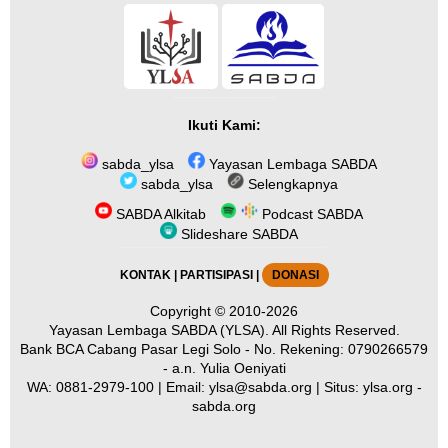
Ikuti Kami:
sabda_ylsa
Yayasan Lembaga SABDA
sabda_ylsa
Selengkapnya
SABDA Alkitab
Podcast SABDA
Slideshare SABDA
KONTAK
|
PARTISIPASI
|
DONASI
Copyright
© 2010-2026
Yayasan Lembaga SABDA (YLSA).
All Rights Reserved.
Bank BCA Cabang Pasar Legi Solo - No. Rekening: 0790266579
- a.n. Yulia Oeniyati
WA:
0881-2979-100
| Email:
ylsa@sabda.org
| Situs:
ylsa.org
-
sabda.org