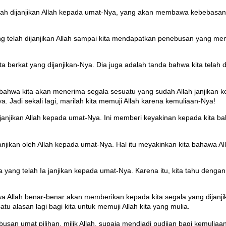
ah dijanjikan Allah kepada umat-Nya, yang akan membawa kebebasan
elah dijanjikan Allah sampai kita mendapatkan penebusan yang menjad
 berkat yang dijanjikan-Nya. Dia juga adalah tanda bahwa kita telah 
bahwa kita akan menerima segala sesuatu yang sudah Allah janjikan k
a. Jadi sekali lagi, marilah kita memuji Allah karena kemuliaan-Nya!
janjikan Allah kepada umat-Nya. Ini memberi keyakinan kepada kita b
anjikan oleh Allah kepada umat-Nya. Hal itu meyakinkan kita bahawa
 yang telah Ia janjikan kepada umat-Nya. Karena itu, kita tahu deng
Allah benar-benar akan memberikan kepada kita segala yang dijanjikan
 alasan lagi bagi kita untuk memuji Allah kita yang mulia.
san umat pilihan, milik Allah, supaja mendjadi pudjian bagi kemuliaa