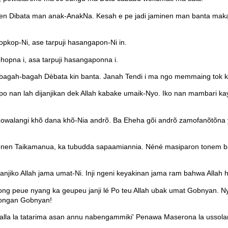
n Dibata man anak-AnakNa. Kesah e pe jadi jaminen man banta maka la
opkop-Ni, ase tarpuji hasangapon-Ni in.
phopna i, asa tarpuji hasangaponna i.
bagah-bagah Dèbata kin banta. Janah Tendi i ma ngo memmaing tok kit
apo nan lah dijanjikan dek Allah kabake umaik-Nyo. Iko nan mambari k
walangi khõ dana khõ-Nia andrõ. Ba Eheha gõi andrõ zamofanõtõna ya'i
éakenen Taikamanua, ka tubudda sapaamiannia. Néné masiparon tonem 
njiko Allah jama umat-Ni. Inji ngeni keyakinan jama ram bahwa Allah 
g peue nyang ka geupeu janji lé Po teu Allah ubak umat Gobnyan. N
gongan Gobnyan!
a la tatarima asan annu nabengammiki' Penawa Maserona la ussolangki