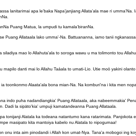
sa lanitarimai apa le’baka Napa’janjiang Allata’ala mae ri umma’Na.
anNa.
nNa Puang Matua, la umpudi tu kamala’biranNa.
se Puang Allataala lako umma'-Na. Battuananna, iamo tanii ngkanassai 
ma siladiya mao lo Allahuta'ala to soroga wawu u ma tolimonto tou Alla
apilo danti mai lo Allahu Taa̒ala to umati-Lio. Utie moo̒ yakini olanto
n ia toonkonmo Alaata'ala bona mian-Na. Na komburi'na i kita men nopa
nna indo puha nadandiangkia' Puang Allataala, aka nabeemmakia' Pena
. Dadi la sipäto'kia' umpuji kamatandeanna Puang Allataala.
onijanji Alatala ka todeana natantumo kana ratarimata. Panjokota etu 
ampe masipato kita mantoiya kabelo nu Alatala to nipogumaa!
kon onu inta aim pinodandi i Allah kon umat-Nya. Tana'a mobogoi ing ko