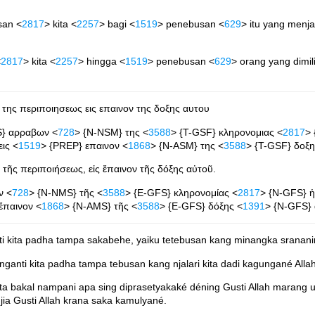
san <
2817
> kita <
2257
> bagi <
1519
> penebusan <
629
> itu yang menjad
<
2817
> kita <
2257
> hingga <
1519
> penebusan <
629
> orang yang dimili
της περιποιησεως εις επαινον της δοξης αυτου
S} αρραβων <
728
> {N-NSM} της <
3588
> {T-GSF} κληρονομιας <
2817
>
ις <
1519
> {PREP} επαινον <
1868
> {N-ASM} της <
3588
> {T-GSF} δοξη
τῆς περιποιήσεως, εἰς ἔπαινον τῆς δόξης αὐτοῦ.
ν <
728
> {N-NMS} τῆς <
3588
> {E-GFS} κληρονομίας <
2817
> {N-GFS} ἡ
 ἔπαινον <
1868
> {N-AMS} τῆς <
3588
> {E-GFS} δόξης <
1391
> {N-GFS} 
 kita padha tampa sakabehe, yaiku tetebusan kang minangka srananing
ganti kita padha tampa tebusan kang njalari kita dadi kagungané All
 bakal nampani apa sing diprasetyakaké déning Gusti Allah marang uma
a Gusti Allah krana saka kamulyané.