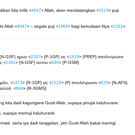
ikan kita milik <
4047
> Allah, akan mendatangkan <
1519
> puji
ki Allah <
4047
> – segala puji <
1868
> bagi kemuliaan-Nya <
1391
>.
 {N-GSF} ημων <
2257
> {P-1GP} εις <
1519
> {PREP} απολυτρωσιν
ς <
1391
> {N-GSF} αυτου <
846
> {P-GSM}
μῶν, <
1473
> {R-1GP} εἰς <
1519
> {P} ἀπολύτρωσιν <
629
> {N-AFS}
αὐτοῦ. <
846
> {R-3GMS}
 kita dadi kagungane Gusti Allah, supaya pinujia kaluhurane.
ah, supaya memuji kaluhurané.
té, sarta iya dadi tanggelan, yèn Gusti Allah bakal maringi