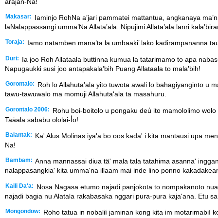
arajan-Na!
Makasar:
Iaminjo RohNa a’jari pammatei mattantua, angkanaya ma’nas
laNalappassangi umma’Na Allata’ala. Nipujimi Allata’ala lanri kala’bir
Toraja:
Iamo natamben mana’ta la umbaaki’ lako kadirampananna tau
Duri:
Ia joo Roh Allataala buttinna kumua la tatarimamo to apa nabas
Napugaukki susi joo antapakala'bih Puang Allataala to mala'bih!
Gorontalo:
Roh lo Allahuta'ala yito tuwota awali lo bahagiyanginto u 
tawu-tawuwalo ma momuji Allahuta'ala ta masahuru.
Gorontalo 2006:
Rohu boi-boitolo u pongaku deu̒ ito mamololimo wolo u m
Taa̒ala sababu ololai-I̒o!
Balantak:
Ka' Alus Molinas iya'a bo oos kada' i kita mantausi upa me
Na!
Bambam:
Anna mannassai diua tä' mala tala tatahima asanna' ingga
nalappasangkia' kita umma'na illaam mai inde lino ponno kakadakeam
Kaili Da'a:
Nosa Nagasa etumo najadi panjokota to nompakanoto nuapa t
najadi bagia nu Alatala rakabasaka nggari pura-pura kaja'ana. Etu s
Mongondow:
Roho tatua in nobalií jaminan kong kita im motarimabií 