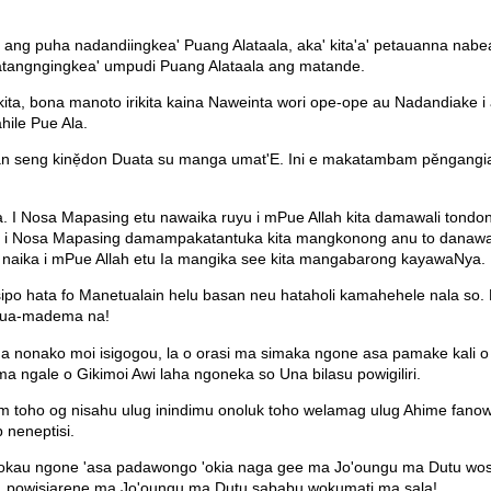
a ang puha nadandiingkea' Puang Alataala, aka' kita'a' petauanna na
hatangngingkea' umpudi Puang Alataala ang matande.
a, bona manoto irikita kaina Naweinta wori ope-ope au Nadandiake i 
hile Pue Ala.
pan seng kinẹ̌don Duata su manga umat'E. Ini e makatambam pěngangia
. I Nosa Mapasing etu nawaika ruyu i mPue Allah kita damawali tondo
li i Nosa Mapasing damampakatantuka kita mangkonong anu to danawaika 
 to naika i mPue Allah etu Ia mangika see kita mangabarong kayawaNya.
sipo hata fo Manetualain helu basan neu hataholi kamahehele nala so. 
atua-madema na!
nonako moi isigogou, la o orasi ma simaka ngone asa pamake kali o b
 ngale o Gikimoi Awi laha ngoneka so Una bilasu powigiliri.
m toho og nisahu ulug inindimu onoluk toho welamag ulug Ahime fanowon
 neneptisi.
iokau ngone 'asa padawongo 'okia naga gee ma Jo'oungu ma Dutu wosi
u, powisiarene ma Jo'oungu ma Dutu sababu wokumati ma sala!