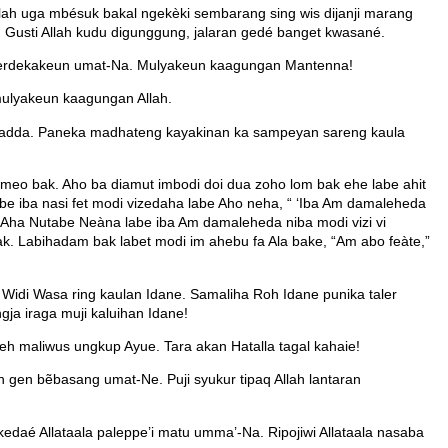
ah uga mbésuk bakal ngekèki sembarang sing wis dijanji marang
, Gusti Allah kudu digunggung, jalaran gedé banget kwasané.
gamerdekakeun umat-Na. Mulyakeun kaagungan Mantenna!
mulyakeun kaagungan Allah.
madda. Paneka madhateng kayakinan ka sampeyan sareng kaula
meo bak. Aho ba diamut imbodi doi dua zoho lom bak ehe labe ahit
e iba nasi fet modi vizedaha labe Aho neha, “ ‘Iba Am damaleheda
 Aha Nutabe Neàna labe iba Am damaleheda niba modi vizi vi
ak. Labihadam bak labet modi im ahebu fa Ala bake, “Am abo feàte,”
idi Wasa ring kaulan Idane. Samaliha Roh Idane punika taler
a iraga muji kaluihan Idane!
areh maliwus ungkup Ayue. Tara akan Hatalla tagal kahaie!
h gen bẽbasang umat-Ne. Puji syukur tipaq Allah lantaran
edaé Allataala paleppe’i matu umma’-Na. Ripojiwi Allataala nasaba