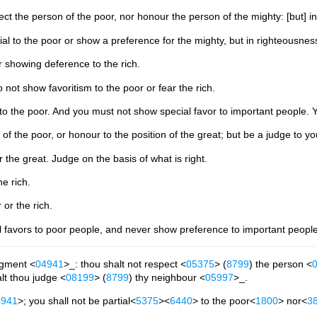
ct the person of the poor, nor honour the person of the mighty: [but] i
tial to the poor or show a preference for the mighty, but in righteousne
r showing deference to the rich.
not show favoritism to the poor or fear the rich.
to the poor. And you must not show special favor to important people. 
of the poor, or honour to the position of the great; but be a judge to y
r the great. Judge on the basis of what is right.
he rich.
 or the rich.
l favors to poor people, and never show preference to important people.
dgment <
04941
>_: thou shalt not respect <
05375
> (
8799
) the person <
lt thou judge <
08199
> (
8799
) thy neighbour <
05997
>_.
4941
>; you shall not be partial<
5375
><
6440
> to the poor<
1800
> nor<
3