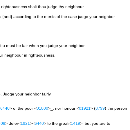
n righteousness shalt thou judge thy neighbour.
ss {and} according to the merits of the case judge your neighbor.
You must be fair when you judge your neighbor.
our neighbour in righteousness.
 Judge your neighbor fairly.
06440
> of the poor <
01800
>_, nor honour <
01921
> (
8799
) the person
808
> defer<
1921
><
6440
> to the great<
1419
>, but you are to