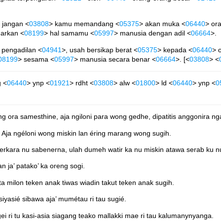
; jangan <
03808
> kamu memandang <
05375
> akan muka <
06440
> ora
arkan <
08199
> hal samamu <
05997
> manusia dengan adil <
06664
>.
 pengadilan <
04941
>, usah bersikap berat <
05375
> kepada <
06440
> 
08199
> sesama <
05997
> manusia secara benar <
06664
>. [<
03808
> <
g <
06440
> ynp <
01921
> rdht <
03808
> alw <
01800
> ld <
06440
> ynp <
0
g ora samesthine, aja ngiloni para wong gedhe, dipatitis anggonira ng
. Aja ngéloni wong miskin lan éring marang wong sugih.
rkara nu sabenerna, ulah dumeh watir ka nu miskin atawa serab ku n
n ja’ patako’ ka oreng sogi.
ita milon teken anak tiwas wiadin takut teken anak sugih.
yasié sibawa aja’ mumétau ri tau sugié.
 ri tu kasi-asia siagang teako mallakki mae ri tau kalumanynyanga.