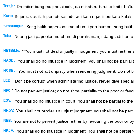
Toraja:
Da mibimbang ma’paolai salu; da mikaturu-turui to baitti’ b
Karo:
Bujur ras adillah pemutusenndu adi kam ngadili perkara kalak; u
Simalungun:
Seng bulih papeolonnima uhum i paruhuman; seng bulih
Toba:
Ndang jadi papeolonmu uhum di paruhuman, ndang jadi hamu m
NETBible:
“‘You must not deal unjustly in judgment: you must neither sh
NASB:
‘You shall do no injustice in judgment; you shall not be partial 
HCSB:
"You must not act unjustly when rendering judgment. Do not be p
LEB:
"Don’t be corrupt when administering justice. Never give special
NIV:
"‘Do not pervert justice; do not show partiality to the poor or favo
ESV:
"You shall do no injustice in court. You shall not be partial to th
NRSV:
You shall not render an unjust judgment; you shall not be partia
REB:
You are not to pervert justice, either by favouring the poor or by
NKJV:
‘You shall do no injustice in judgment. You shall not be partial