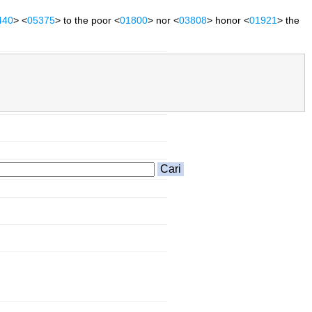
440
> <
05375
> to the poor <
01800
> nor <
03808
> honor <
01921
> the