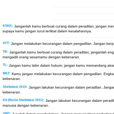
KSKK:
Janganlah kamu berbuat curang dalam peradilan; jangan me
supaya kamu jangan turut terlibat dalam kesalahannya.
AYT:
Jangan melakukan kecurangan dalam pengadilan. Jangan berpi
TB:
Janganlah kamu berbuat curang dalam peradilan; janganlah engk
mengadili orang sesamamu dengan kebenaran.
TL:
Jangan kamu lalim dalam hukum; jangan kamu memandang akan 
MILT:
Kamu jangan melakukan kecurangan dalam pengadilan. Engkau 
kebenaran.
Shellabear 2010:
Jangan lakukan kecurangan dalam peradilan. Janga
kebenaran.
KS (Revisi Shellabear 2011):
Jangan lakukan kecurangan dalam peradil
manusia dengan kebenaran.
VMD:
Jujurlah dalam penghakiman. Jangan menunjukkan perhatian k