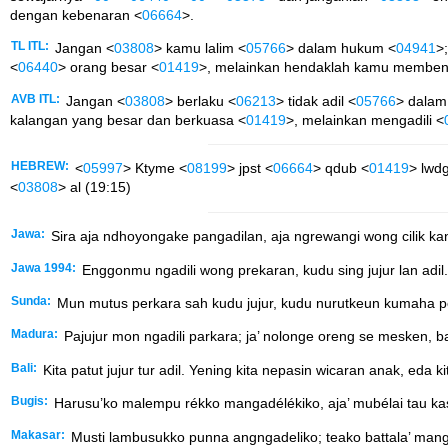
dengan kebenaran <
06664
>.
TL ITL:
Jangan <
03808
> kamu lalim <
05766
> dalam hukum <
04941
>
<
06440
> orang besar <
01419
>, melainkan hendaklah kamu memben
AVB ITL:
Jangan <
03808
> berlaku <
06213
> tidak adil <
05766
> dalam
kalangan yang besar dan berkuasa <
01419
>, melainkan mengadili <
HEBREW:
<
05997
> Ktyme <
08199
> jpst <
06664
> qdub <
01419
> lwd
<
03808
> al (19:15)
Jawa:
Sira aja ndhoyongake pangadilan, aja ngrewangi wong cilik kan
Jawa 1994:
Enggonmu ngadili wong prekaran, kudu sing jujur lan adil
Sunda:
Mun mutus perkara sah kudu jujur, kudu nurutkeun kumaha pe
Madura:
Pajujur mon ngadili parkara; ja’ nolonge oreng se mesken, ba
Bali:
Kita patut jujur tur adil. Yening kita nepasin wicaran anak, eda k
Bugis:
Harusu’ko malempu rékko mangadélékiko, aja’ mubélai tau kasi
Makasar:
Musti lambusukko punna angngadeliko; teako battala’ mangei