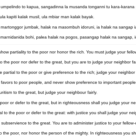
a’tu umpelindo to kapua, sangadinna la musanda tonganni tu kara-kara
la kapiti kalak musil, ula mbiar man kalak bayak.
 martonggor jumbak, halak na masombuh idoruni, ia halak na sangap 
arnidanida bohi, palea halak na pogos, pasangap halak na sangap,
ow partiality to the poor nor honor the rich. You must judge your fellow 
to the poor nor defer to the great, but you are to judge your neighbor fai
artial to the poor or give preference to the rich; judge your neighbor f
 favors to poor people, and never show preference to important people.
uritism to the great, but judge your neighbour fairly.
e poor or defer to the great, but in righteousness shall you judge your ne
l to the poor or defer to the great: with justice you shall judge your nei
 subservience to the great. You are to administer justice to your fellow-
 to the poor, nor honor the person of the mighty. In righteousness you sh