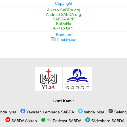
Copyright
Alkitab.SABDA.org
Android.SABDA.org
SABDA.APP
BaDeNo
Alkitab GPT
Bantuan
Dual Panel
Ikuti Kami:
bda_ylsa
Yayasan Lembaga SABDA
sabda_ylsa
Seleng
SABDA Alkitab
Podcast SABDA
Slideshare SABDA