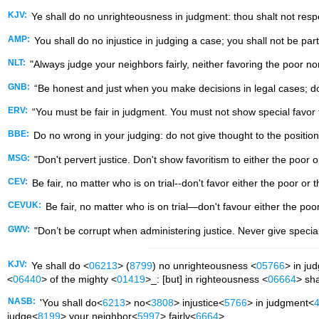
KJV:
Ye shall do no unrighteousness in judgment: thou shalt not respe
AMP:
You shall do no injustice in judging a case; you shall not be par
NLT:
"Always judge your neighbors fairly, neither favoring the poor no
GNB:
“Be honest and just when you make decisions in legal cases; do 
ERV:
“You must be fair in judgment. You must not show special favor 
BBE:
Do no wrong in your judging: do not give thought to the position 
MSG:
"Don't pervert justice. Don't show favoritism to either the poor o
CEV:
Be fair, no matter who is on trial--don't favor either the poor or t
CEVUK:
Be fair, no matter who is on trial—don't favour either the poor
GWV:
"Don’t be corrupt when administering justice. Never give specia
KJV:
Ye shall do <
06213
> (
8799
) no unrighteousness <
05766
> in ju
<
06440
> of the mighty <
01419
>_: [but] in righteousness <
06664
> sha
NASB:
'You shall do<
6213
> no<
3808
> injustice<
5766
> in judgment<
judge<
8199
> your neighbor<
5997
> fairly<
6664
>.