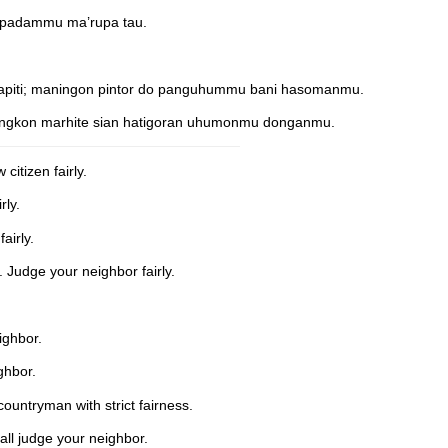
na padammu ma’rupa tau.
iapiti; maningon pintor do panguhummu bani hasomanmu.
 ingkon marhite sian hatigoran uhumonmu donganmu.
citizen fairly.
rly.
airly.
 Judge your neighbor fairly.
ighbor.
ghbor.
countryman with strict fairness.
all judge your neighbor.