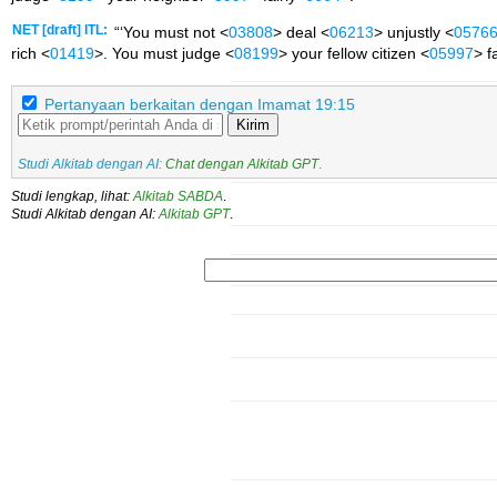
NET [draft] ITL:
“‘You must not <
03808
> deal <
06213
> unjustly <
0576
rich <
01419
>. You must judge <
08199
> your fellow citizen <
05997
> f
Pertanyaan berkaitan dengan Imamat 19:15
Kirim
Studi Alkitab dengan AI:
Chat dengan Alkitab GPT
.
Studi lengkap, lihat:
Alkitab SABDA
.
Studi Alkitab dengan AI:
Alkitab GPT
.