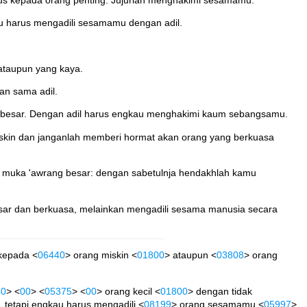
 harus mengadili sesamamu dengan adil.
ataupun yang kaya.
an sama adil.
 besar. Dengan adil harus engkau menghakimi kaum sebangsamu.
skin dan janganlah memberi hormat akan orang yang berkuasa
n muka 'awrang besar: dengan sabetulnja hendakhlah kamu
esar dan berkuasa, melainkan mengadili sesama manusia secara
 kepada <
06440
> orang miskin <
01800
> ataupun <
03808
> orang
40
> <
00
> <
05375
> <
00
> orang kecil <
01800
> dengan tidak
, tetapi engkau harus mengadili <
08199
> orang sesamamu <
05997
>