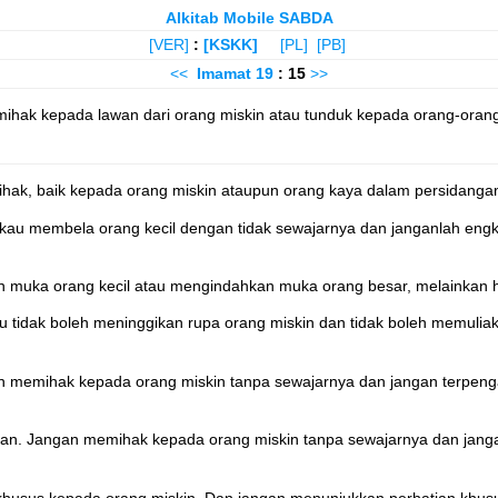
Alkitab Mobile SABDA
[VER]
:
[KSKK]
[PL]
[PB]
<<
Imamat
19
: 15
>>
mihak kepada lawan dari orang miskin atau tunduk kepada orang-ora
hak, baik kepada orang miskin ataupun orang kaya dalam persidanga
au membela orang kecil dengan tidak sewajarnya dan janganlah engka
muka orang kecil atau mengindahkan muka orang besar, melainkan
tidak boleh meninggikan rupa orang miskin dan tidak boleh memulia
n memihak kepada orang miskin tanpa sewajarnya dan jangan terpeng
an. Jangan memihak kepada orang miskin tanpa sewajarnya dan janga
husus kepada orang miskin. Dan jangan menunjukkan perhatian khus