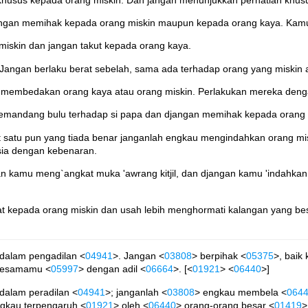
angan memihak kepada orang miskin maupun kepada orang kaya. Kamu
miskin dan jangan takut kepada orang kaya.
Jangan berlaku berat sebelah, sama ada terhadap orang yang miskin 
 membedakan orang kaya atau orang miskin. Perlakukan mereka deng
emandang bulu terhadap si papa dan djangan memihak kepada orang
satu pun yang tiada benar janganlah engkau mengindahkan orang mi
a dengan kebenaran.
n kamu meng`angkat muka 'awrang kitjil, dan djangan kamu 'indahka
erat kepada orang miskin dan usah lebih menghormati kalangan yang b
 dalam pengadilan <
04941
>. Jangan <
03808
> berpihak <
05375
>, baik
sesamamu <
05997
> dengan adil <
06664
>. [<
01921
> <
06440
>]
 dalam peradilan <
04941
>; janganlah <
03808
> engkau membela <
064
gkau terpengaruh <
01921
> oleh <
06440
> orang-orang besar <
01419
>