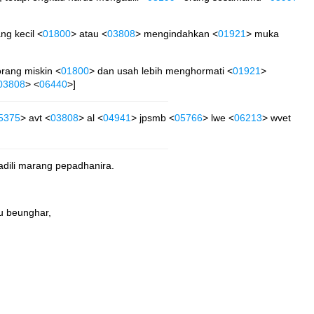
ng kecil <
01800
> atau <
03808
> mengindahkan <
01921
> muka
orang miskin <
01800
> dan usah lebih menghormati <
01921
>
03808
> <
06440
>]
5375
> avt <
03808
> al <
04941
> jpsmb <
05766
> lwe <
06213
> wvet
adili marang pepadhanira.
u beunghar,