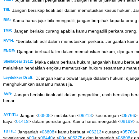
TSI:
Jangan bersikap tidak adil dalam memutuskan kasus hukum. J
BIS:
Kamu harus jujur bila mengadili; jangan berpihak kepada orang 
TMV:
Jangan berlaku curang apabila kamu mengadili perkara orang. 
FAYH:
"Berlakulah adil dalam memutuskan perkara. Janganlah kamu
ENDE:
Djangan berbuat lalim dalam memutuskan hukum; djangan m
Shellabear 1912:
Maka dalam perkara hukum janganlah kamu berbuat 
melainkan hendaklah engkau memutuskan hukum sesamamu manusi
Leydekker Draft:
DJangan kamu bowat 'anjaja didalam hukum; djanga
menghukumkan samamu manusija.
AVB:
Jangan berlaku tidak adil dalam pengadilan, usah bersikap b
benar.
AYT ITL:
Jangan <
03808
> melakukan <
06213
> kecurangan <
05766
>
kaya <
01419
> dalam persidangan. Kamu harus mengadili <
08199
> 
TB ITL:
Janganlah <
03808
> kamu berbuat <
06213
> curang <
05766
>
sewajarnya <
00
> <
06440
> <
00
> <
05375
> dan janganlah <
03808
> en