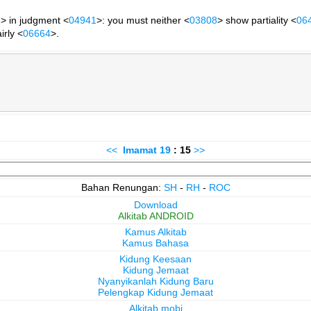
6
> in judgment <
04941
>: you must neither <
03808
> show partiality <
06
airly <
06664
>.
<<
Imamat
19
: 15
>>
Bahan Renungan:
SH
-
RH
-
ROC
Download
Alkitab ANDROID
Kamus Alkitab
Kamus Bahasa
Kidung Keesaan
Kidung Jemaat
Nyanyikanlah Kidung Baru
Pelengkap Kidung Jemaat
Alkitab.mobi