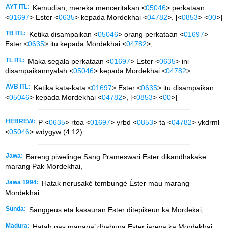
AYT ITL:
Kemudian, mereka menceritakan <
05046
> perkataan
<
01697
> Ester <
0635
> kepada Mordekhai <
04782
>. [<
0853
> <
00
>]
TB ITL:
Ketika disampaikan <
05046
> orang perkataan <
01697
>
Ester <
0635
> itu kepada Mordekhai <
04782
>,
TL ITL:
Maka segala perkataan <
01697
> Ester <
0635
> ini
disampaikannyalah <
05046
> kepada Mordekhai <
04782
>.
AVB ITL:
Ketika kata-kata <
01697
> Ester <
0635
> itu disampaikan
<
05046
> kepada Mordekhai <
04782
>, [<
0853
> <
00
>]
HEBREW:
P <
0635
> rtoa <
01697
> yrbd <
0853
> ta <
04782
> ykdrml
<
05046
> wdygyw (4:12)
Jawa:
Bareng piwelinge Sang Prameswari Ester dikandhakake
marang Pak Mordekhai,
Jawa 1994:
Hatak nerusaké tembungé Èster mau marang
Mordekhai.
Sunda:
Sanggeus eta kasauran Ester ditepikeun ka Mordekai,
Madura:
Hatah pas manapa’ dhabuna Ester jareya ka Mordekhai.