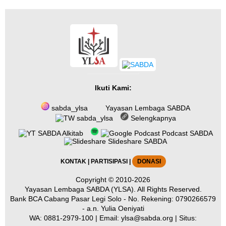
Ikuti Kami:
sabda_ylsa
Yayasan Lembaga SABDA
sabda_ylsa
Selengkapnya
SABDA Alkitab
Podcast SABDA
Slideshare SABDA
KONTAK
|
PARTISIPASI
|
DONASI
Copyright
© 2010-2026
Yayasan Lembaga SABDA (YLSA).
All Rights Reserved.
Bank BCA Cabang Pasar Legi Solo - No. Rekening: 0790266579
- a.n. Yulia Oeniyati
WA:
0881-2979-100
| Email:
ylsa@sabda.org
| Situs: