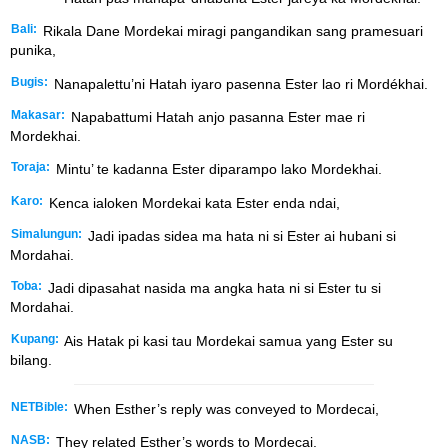
Bali:
Rikala Dane Mordekai miragi pangandikan sang pramesuari
punika,
Bugis:
Nanapalettu’ni Hatah iyaro pasenna Ester lao ri Mordékhai.
Makasar:
Napabattumi Hatah anjo pasanna Ester mae ri
Mordekhai.
Toraja:
Mintu’ te kadanna Ester diparampo lako Mordekhai.
Karo:
Kenca ialoken Mordekai kata Ester enda ndai,
Simalungun:
Jadi ipadas sidea ma hata ni si Ester ai hubani si
Mordahai.
Toba:
Jadi dipasahat nasida ma angka hata ni si Ester tu si
Mordahai.
Kupang:
Ais Hatak pi kasi tau Mordekai samua yang Ester su
bilang.
NETBible:
When Esther’s reply was conveyed to Mordecai,
NASB:
They related Esther’s words to Mordecai.