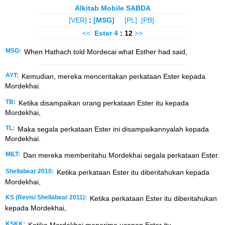
Alkitab Mobile SABDA
[VER]
:
[MSG]
[PL]
[PB]
<<
Ester
4
: 12
>>
MSG:
When Hathach told Mordecai what Esther had said,
AYT:
Kemudian, mereka menceritakan perkataan Ester kepada
Mordekhai.
TB:
Ketika disampaikan orang perkataan Ester itu kepada
Mordekhai,
TL:
Maka segala perkataan Ester ini disampaikannyalah kepada
Mordekhai.
MILT:
Dan mereka memberitahu Mordekhai segala perkataan Ester.
Shellabear 2010:
Ketika perkataan Ester itu diberitahukan kepada
Mordekhai,
KS (Revisi Shellabear 2011):
Ketika perkataan Ester itu diberitahukan
kepada Mordekhai,
KSKK:
Ketika Mordekhai menerima ucapan Ester itu,