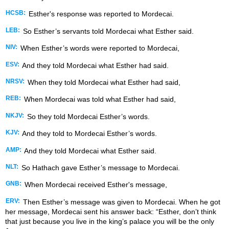
HCSB:
Esther's response was reported to Mordecai.
LEB:
So Esther’s servants told Mordecai what Esther said.
NIV:
When Esther’s words were reported to Mordecai,
ESV:
And they told Mordecai what Esther had said.
NRSV:
When they told Mordecai what Esther had said,
REB:
When Mordecai was told what Esther had said,
NKJV:
So they told Mordecai Esther’s words.
KJV:
And they told to Mordecai Esther’s words.
AMP:
And they told Mordecai what Esther said.
NLT:
So Hathach gave Esther’s message to Mordecai.
GNB:
When Mordecai received Esther's message,
ERV:
Then Esther’s message was given to Mordecai. When he got
her message, Mordecai sent his answer back: “Esther, don’t think
that just because you live in the king’s palace you will be the only