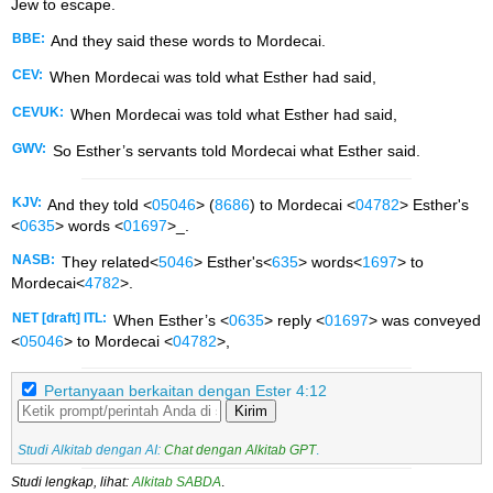
Jew to escape.
BBE:
And they said these words to Mordecai.
CEV:
When Mordecai was told what Esther had said,
CEVUK:
When Mordecai was told what Esther had said,
GWV:
So Esther’s servants told Mordecai what Esther said.
KJV:
And they told <
05046
> (
8686
) to Mordecai <
04782
> Esther's
<
0635
> words <
01697
>_.
NASB:
They related<
5046
> Esther's<
635
> words<
1697
> to
Mordecai<
4782
>.
NET [draft] ITL:
When Esther’s <
0635
> reply <
01697
> was conveyed
<
05046
> to Mordecai <
04782
>,
Pertanyaan berkaitan dengan Ester 4:12
Kirim
Studi Alkitab dengan AI:
Chat dengan Alkitab GPT
.
Studi lengkap, lihat:
Alkitab SABDA
.