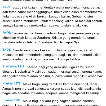
BSD:
Tetapi, jika kalian menderita karena melakukan yang benar,
dan tetap sabar menanggungnya, maka Allah akan memberkatimu.
Itulah tugas yang Allah berikan kepada kalian. Sebab, Kristus
sendiri sudah menderita untuk menolong kalian. Ia menjadi contoh
supaya kalian juga melakukan apa yang telah Ia lakukan.
FAYH:
Semua penderitaan ini adalah bagian dari pekerjaan yang
diberikan Allah kepada Saudara. Kristus yang menderita untuk
Saudara adalah teladan Saudara. Ikutilah jejak-Nya:
ENDE:
Saudara-saudara kekasih: Itulah panggilanmu, sebab
Kristuspun telah menderita sengsara bagi kita, dan menundjukkan
suatu teladan bagi kita, supaja mengikuti djedjakNja.
Shellabear 1912:
Karena bagi yang demikian juga kamu sudah
dipanggil; sebab al-Masih pun sudah merasai susah karena kamu,
ditinggalkannya teladan bagimu, supaya kamu mengikut kesannya:
Klinkert 1879:
Maka bagai jang demikian kamoe dipanggil, tegal
Almasih pon merasai sangsara karena sebab kita, ditinggalkannja
bagai kita soeatoe toeladan, soepaja kamoe mengikoet kesannja.
Klinkert 1863:
Maka bagi perkara jang bagitoe kamoe soedah
dipanggil, karna Kristoes djoega soedah merasai sangsara sebab