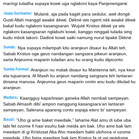
maringi tuladha supaya kowé uga nglakoni kaya Panjenengané.
Jawa-Suriname:
Mulané, aja pada kagèt para sedulur, awit dongé
Gusti Allah manggil awaké déwé, Dèkné wis ngerti nèk awaké déwé
bakal kudu nglakoni kasangsaran. Wujuté Kristus déwé ya wis
nglakoni kasangsaran nglabuhi kowé, kanggo ninggali tulada sing
kudu mbok lakoni. Dadiné kowé saiki namung nurut tipaké Dèkné.
Sunda:
Nya supaya milampah kitu aranjeun disaur ku Allah teh.
Sabab Kristus oge geus nandangan sangsara pikeun aranjeun,
sarta Anjeunna maparin tuladan anu ku urang kudu dipiconto.
Sunda Formal:
Aranjeun nu matak disaur ku Mantenna teh, nya keur
eta tujuanana. Al Masih ku anjeun nandang sangsara teh lantaran
dosana manusa. Anjeunna geus maparin conto anu kudu ditulad ku
aranjeun.
Madura:
Kaangguy kaparlowan ganeka Allah nembali sampeyan.
Sabab Almasih dibi’ ampon nanggung kasangsara’an lantaran
sampeyan; Salerana apareng conto sopaja etero bi’ sampeyan.
Bauzi:
“Uho gi ame baket meedale,” lahame Alat amu di iube uba
labi fet ozome fi hasi esuhu bak meida am bak. Uho ame bak lam
meedam di gi Kristusat Aba Aho meedam bakti ulohona vi ozome
meedale. Uho faina meedam bak lam Kristus fa ot vai geàdume