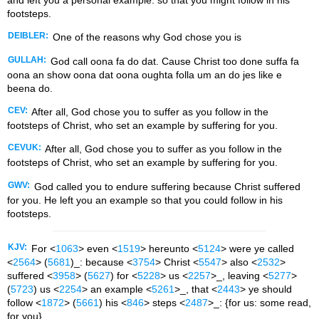
footsteps.
DEIBLER:
One of the reasons why God chose you is
GULLAH:
God call oona fa do dat. Cause Christ too done suffa fa
oona an show oona dat oona oughta folla um an do jes like e
beena do.
CEV:
After all, God chose you to suffer as you follow in the
footsteps of Christ, who set an example by suffering for you.
CEVUK:
After all, God chose you to suffer as you follow in the
footsteps of Christ, who set an example by suffering for you.
GWV:
God called you to endure suffering because Christ suffered
for you. He left you an example so that you could follow in his
footsteps.
KJV:
For <
1063
> even <
1519
> hereunto <
5124
> were ye called
<
2564
> (
5681
)_: because <
3754
> Christ <
5547
> also <
2532
>
suffered <
3958
> (
5627
) for <
5228
> us <
2257
>_, leaving <
5277
>
(
5723
) us <
2254
> an example <
5261
>_, that <
2443
> ye should
follow <
1872
> (
5661
) his <
846
> steps <
2487
>_: {for us: some read,
for you}