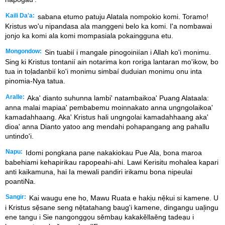
Kaili Da'a:
sabana etumo patuju Alatala nompokio komi. Toramo!
Kristus wo'u nipandasa ala manggeni belo ka komi. I'a nombawai
jonjo ka komi ala komi mompasiala pokaingguna etu.
Mongondow:
Sin tuabií i mangale pinogoiniían i Allah ko'i monimu.
Sing ki Kristus tontanií ain notarima kon roriga lantaran mo'ikow, bo
tua in toḷadanbií ko'i monimu simbaí duduian monimu onu inta
pinomia-Nya tatua.
Aralle:
Aka' dianto suhunna lambi' natambaikoa' Puang Alataala:
anna malai mapiaa' pembabemu moinnakato anna ungngolaikoa'
kamadahhaang. Aka' Kristus hali ungngolai kamadahhaang aka'
dioa' anna Dianto yatoo ang mendahi pohapangang ang pahallu
untindo'i.
Napu:
Idomi pongkana pane nakakiokau Pue Ala, bona maroa
babehiami kehapirikau rapopeahi-ahi. Lawi Kerisitu mohalea kapari
anti kaikamuna, hai Ia mewali pandiri irikamu bona nipeulai
poantiNa.
Sangir:
Kai waugu ene ho, Mawu Ruata e hakịu nẹ̌kui si kamene. U
i Kristus sẹ̌sane seng nẹ̌tatahang baug'i kamene, dingangu ual᷊ingu
ene tangu i Sie nangonggọu sěmbaụ kakakěllaěng tadeạu i