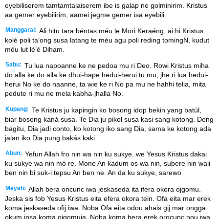
eyebiliserem tamtamtalaiserem ibe is galap ne golminirim. Kristus
aa gemer eyebilirim, aamei jegme gemer isa eyebili.
Manggarai:
Ali hitu tara béntas méu le Mori Keraéng, ai hi Kristus
kolé poli ta’ong susa latang te méu agu poli reding tomingN, kudut
méu lut lé’é Diham.
Sabu:
Tu lua napoanne ke ne pedoa mu ri Deo. Rowi Kristus miha
do alla ke do alla ke dhui-hape hedui-herui tu mu, jhe ri lua hedui-
herui No ke do naanne, ta wie ke ri No pa mu ne hahhi telia, mita
pedute ri mu ne mela kabha-jhalla No.
Kupang:
Te Kristus ju kapingin ko bosong idop bekin yang batúl,
biar bosong kaná susa. Te Dia ju pikol susa kasi sang kotong. Deng
bagitu, Dia jadi conto, ko kotong iko sang Dia, sama ke kotong ada
jalan iko Dia pung bakás kaki.
Abun:
Yefun Allah fro nin wa nin ku sukye, we Yesus Kristus dakai
ku sukye wa nin mó re. Mone An kadum os wa nin, subere nin waii
ben nin bi suk-i tepsu An ben ne. An da ku sukye, sarewo
Meyah:
Allah bera oncunc iwa jeskaseda ita ifera okora ojgomu.
Jeska sis fob Yesus Kristus eita efera okora tein. Ofa eita mar erek
koma jeskaseda ofij iwa. Noba Ofa eita odou ahais gij mar ongga
okum insa koma ojgomuja. Noba koma bera erek orocunc nou iwa