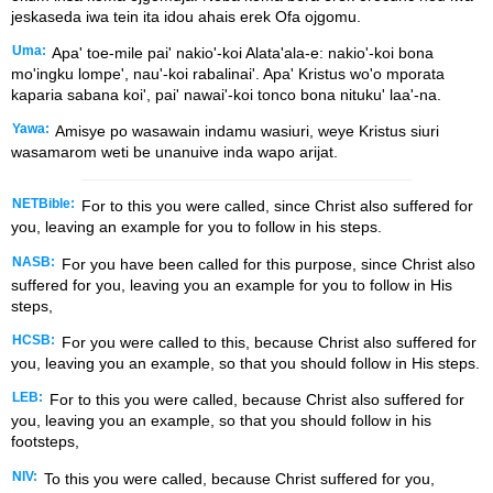
jeskaseda iwa tein ita idou ahais erek Ofa ojgomu.
Uma:
Apa' toe-mile pai' nakio'-koi Alata'ala-e: nakio'-koi bona
mo'ingku lompe', nau'-koi rabalinai'. Apa' Kristus wo'o mporata
kaparia sabana koi', pai' nawai'-koi tonco bona nituku' laa'-na.
Yawa:
Amisye po wasawain indamu wasiuri, weye Kristus siuri
wasamarom weti be unanuive inda wapo arijat.
NETBible:
For to this you were called, since Christ also suffered for
you, leaving an example for you to follow in his steps.
NASB:
For you have been called for this purpose, since Christ also
suffered for you, leaving you an example for you to follow in His
steps,
HCSB:
For you were called to this, because Christ also suffered for
you, leaving you an example, so that you should follow in His steps.
LEB:
For to this you were called, because Christ also suffered for
you, leaving you an example, so that you should follow in his
footsteps,
NIV:
To this you were called, because Christ suffered for you,