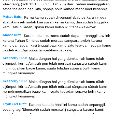
kita-orang, {Yoh 13:15; Fil 2:5; 1Yo 2:6} dan Toehan meninggalken
satoe toeladan bagi kita, sopaja bolih kamoe mengikoet kesannja.
Melayu Baba:
Kerna kamu sudah di-panggil sbab perkara ini juga:
sbab Almaseh sudah kna susah kerna kamu, dan sudah tinggalkan
kamu satu tuladan, spaya kamu boleh ikut tapak-kaki-nya:
Ambon Draft:
Karana akan itu kamu sudah dapat terpanggil, aw-leh
karana Tuhan Christos sudah merasa sangsara awleh karana
kamu dan sudah kasi tinggal bagi kamu satu tela-dan, sopaja kamu
bawleh ikot Dija punja tampat-tam-pat kaki;
Keasberry 1853:
Maka dungan hal yang dumkianlah kamu tulah
dijumput: kurna Almasih pun tulah murasai sangsara subab kami,
muninggalkan bagie kamu, suatu toladan supaya bulih kamu
mungikut kusannya:
Keasberry 1866:
Maka dŭngan hal yang dŭmkianlah kamu tŭlah
dijŭmpot: kŭrna Almasih pun tŭlah mŭrasai sŭngsara sŭbab kami,
iya mŭninggalkan bagie kami suatu tauladan supaya bulih kamu
mŭngikot kŭsannya:
Leydekker Draft:
Karana kapada hhal 'ini kamu sudah terpanggil,
sedang lagi 'Elmesehh sudah merasa`ij sangsara karana kamij,