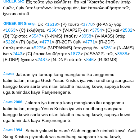
GREEK SR:
Εἰς τοῦτο γὰρ ἐκλήθητε, ὅτι καὶ ˚Χριστὸς ἔπαθεν ὑπὲρ
ὑμῶν, ὑμῖν ὑπολιμπάνων ὑπογραμμὸν, ἵνα ἐπακολουθήσητε τοῖς
ἴχνεσιν αὐτοῦ·
GREEK SR Srong:
Εἰς <
1519
> {P} τοῦτο <
3778
> {R-ANS} γὰρ
<
1063
> {C} ἐκλήθητε, <
2564
> {V-IAP2P} ὅτι <
3754
> {C} καὶ <
2532
>
{D} ˚Χριστὸς <
5547
> {N-NMS} ἔπαθεν <
3958
> {V-IAA3S} ὑπὲρ
<
5228
> {P} ὑμῶν, <
4771
> {R-2GP} ὑμῖν <
4771
> {R-2DP}
ὑπολιμπάνων <
5275
> {V-PPANMS} ὑπογραμμὸν, <
5261
> {N-AMS}
ἵνα <
2443
> {C} ἐπακολουθήσητε <
1872
> {V-SAA2P} τοῖς <
3588
>
{E-DNP} ἴχνεσιν <
2487
> {N-DNP} αὐτοῦ· <
846
> {R-3GMS}
Jawa:
Jalaran iya tumrap kang mangkono iku anggonmu
katimbalan, marga Gusti Yesus Kristus iya wis nandhang sangsara
kanggo kowe sarta wis nilari tuladha marang kowe, supaya kowe
uga tumindak kaya Panjenengane.
Jawa 2006:
Jalaran iya tumrap kang mangkono iku anggonmu
katimbalan, marga Yésus Kristus iya wis nandhang sangsara
kanggo kowé sarta wis nilari tuladha marang kowé, supaya kowé
uga tumindak kaya Panjenengané.
Jawa 1994:
Sebab yakuwi kersané Allah enggoné nimbali kowé. Awit
Sang Kristus piyambak wis nandhang sangsara krana kowé,