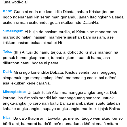
'una wodi-diai.
Karo:
Guna si enda me kam idilo Dibata; sabap Kristus jine pe
nggo ngenanami kiniseran man gunandu, janah ItadingkenNa sada
usihen si man usihenndu, gelah iikutkenndu DalanNa.
Simalungun:
Ai hujin do nasiam tardilo, ai Kristus pe manaron na
marsik do halani nasiam, mambere siusihan bani nasiam, ase
iirikkon nasiam bokas ni nahei-Ni.
Toba:
(III.) Ai tusi do hamu tarjou, ai dohot do Kristus manaon na
porsuk humongkop hamu, tumadingkon tiruan di hamu, asa
diihuthon hamu bogas ni patna:
Dairi:
Mi si ngo kènè idiloi Dèbata, Kristus sendiri pè menggong
simpersuk ngo mengkepkep kènè, memmaing codiin bai ndènè,
asa ièkutken kènè caraNa.
Minangkabau:
Untuak itulah Allah mamanggie angku-angku. Dek
karano, Isa Almasih sandiri lah manangguang sansaro untuak
angku-angku, jo caro nan baitu Baliau mambarikan suatu taladan
kabake angku-angku, supayo angku-angku ma ikuik-i jajak Baliau.
Nias:
Ba da'õ Ikaoni ami Lowalangi, me no Itaõgõ wamakao Keriso
bõrõ ami, ba moroi ba da'õ Ibe'e dumaduma khõmi ena'õ mitara