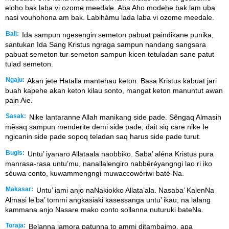
eloho bak laba vi ozome meedale. Aba Aho modehe bak lam uba
nasi vouhohona am bak. Labihàmu lada laba vi ozome meedale.
Bali:
Ida sampun ngesengin semeton pabuat paindikane punika,
santukan Ida Sang Kristus ngraga sampun nandang sangsara
pabuat semeton tur semeton sampun kicen tetuladan sane patut
tulad semeton.
Ngaju:
Akan jete Hatalla mantehau keton. Basa Kristus kabuat jari
buah kapehe akan keton kilau sonto, mangat keton manuntut awan
pain Aie.
Sasak:
Nike lantaranne Allah manikang side pade. Sẽngaq Almasih
mẽsaq sampun menderite demi side pade, dait siq care nike Ie
ngicanin side pade sopoq teladan saq harus side pade turut.
Bugis:
Untu’ iyanaro Allataala naobbiko. Saba’ aléna Kristus pura
manrasa-rasa untu’mu, nanallalengiro nabbéréyangngi lao ri iko
séuwa conto, kuwammengngi muwaccowériwi baté-Na.
Makasar:
Untu’ iami anjo naNakiokko Allata’ala. Nasaba’ KalenNa
Almasi le’ba’ tommi angkasiaki kasessanga untu’ ikau; na lalang
kammana anjo Nasare mako conto sollanna nuturuki bateNa.
Toraja:
Belanna iamora patunna to ammi ditambaimo, apa