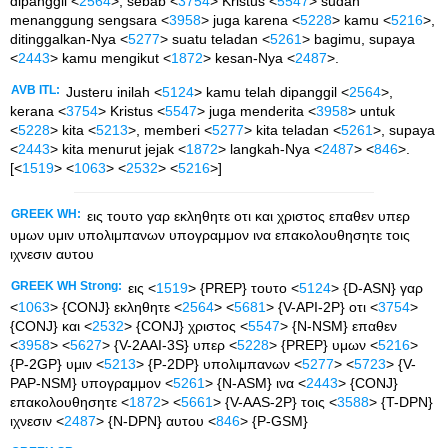
dipanggil <
2564
>; sebab <
3754
> Kristus <
5547
> sudah
menanggung sengsara <
3958
> juga karena <
5228
> kamu <
5216
>,
ditinggalkan-Nya <
5277
> suatu teladan <
5261
> bagimu, supaya
<
2443
> kamu mengikut <
1872
> kesan-Nya <
2487
>.
AVB ITL:
Justeru inilah <
5124
> kamu telah dipanggil <
2564
>,
kerana <
3754
> Kristus <
5547
> juga menderita <
3958
> untuk
<
5228
> kita <
5213
>, memberi <
5277
> kita teladan <
5261
>, supaya
<
2443
> kita menurut jejak <
1872
> langkah-Nya <
2487
> <
846
>.
[<
1519
> <
1063
> <
2532
> <
5216
>]
GREEK WH:
εις τουτο γαρ εκληθητε οτι και χριστος επαθεν υπερ
υμων υμιν υπολιμπανων υπογραμμον ινα επακολουθησητε τοις
ιχνεσιν αυτου
GREEK WH Strong:
εις <
1519
> {PREP} τουτο <
5124
> {D-ASN} γαρ
<
1063
> {CONJ} εκληθητε <
2564
> <
5681
> {V-API-2P} οτι <
3754
>
{CONJ} και <
2532
> {CONJ} χριστος <
5547
> {N-NSM} επαθεν
<
3958
> <
5627
> {V-2AAI-3S} υπερ <
5228
> {PREP} υμων <
5216
>
{P-2GP} υμιν <
5213
> {P-2DP} υπολιμπανων <
5277
> <
5723
> {V-
PAP-NSM} υπογραμμον <
5261
> {N-ASM} ινα <
2443
> {CONJ}
επακολουθησητε <
1872
> <
5661
> {V-AAS-2P} τοις <
3588
> {T-DPN}
ιχνεσιν <
2487
> {N-DPN} αυτου <
846
> {P-GSM}