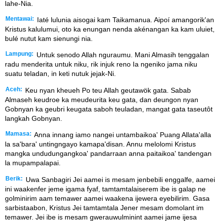
lahe-Nia.
Mentawai:
Iaté lulunia aisogai kam Taikamanua. Aipoí amangorik'an
Kristus kalulumui, oto ka enungan nenda akénangan ka kam uluiet,
bulé nutut kam sienungi nia.
Lampung:
Untuk senodo Allah nguraumu. Mani Almasih tenggalan
radu menderita untuk niku, rik injuk reno Ia ngeniko jama niku
suatu teladan, in keti nutuk jejak-Ni.
Aceh:
Keu nyan kheueh Po teu Allah geutawök gata. Sabab
Almaseh keudroe ka meudeurita keu gata, dan deungon nyan
Gobnyan ka geubri keugata saboh teuladan, mangat gata taseutôt
langkah Gobnyan.
Mamasa:
Anna innang iamo nangei untambaikoa' Puang Allata'alla
la sa'bara' untingngayo kamapa'disan. Annu melolomi Kristus
mangka undudungangkoa' pandarraan anna paitaikoa' tandengan
la mupampalapai.
Berik:
Uwa Sanbagiri Jei aamei is mesam jenbebili enggalfe, aamei
ini waakenfer jeme igama fyaf, tamtamtalaiserem ibe is galap ne
golminirim aam temawer aamei waakena ijewera eyebilirim. Gasa
sarbistaabon, Kristus Jei tamtamtala Jener mesam domolant im
temawer. Jei ibe is mesam gwerauwulminint aamei jame ijesa