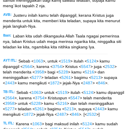
sambil meninggalkan bagi kamij sawatu teladan, sopaja kamu
meng`ikot tapakh 2 nja.
AVB:
Justeru inilah kamu telah dipanggil, kerana Kristus juga
menderita untuk kita, memberi kita teladan, supaya kita menurut
jejak langkah-Nya.
Iban:
Laban kita udah dikangauka Allah Taala ngagai pemerinsa
nya, laban Kristus udah mega merinsa ngarika kita, ninggalka siti
teladan ke kita, ngambika kita nitihka singkang Iya.
AYT ITL:
Sebab <
1063
>, untuk <
1519
> itulah <
5124
> kamu
dipanggil <
2564
>, karena <
3754
> Kristus <
5547
> juga <
2532
>
telah menderita <
3958
> bagi <
5228
> kamu <
5216
> dan
meninggalkan <
5277
> teladan <
5261
> bagimu <
5213
> supaya
<
2443
> kamu mengikuti <
1872
> jejak-Nya <
2487
> <
846
>.
TB ITL:
Sebab <
1063
> untuk <
1519
> itulah <
5124
> kamu dipanggil
<
2564
>, karena <
3754
> Kristuspun <
5547
> telah menderita
<
3958
> untuk <
5228
> kamu <
5216
> dan telah meninggalkan
<
5277
> teladan <
5261
> bagimu <
5213
>, supaya <
2443
> kamu
mengikuti <
1872
> jejak-Nya <
2487
> <
846
>. [<
2532
>]
TL ITL:
Karena <
1063
> bagi maksud inilah <
5124
> kamu sudah