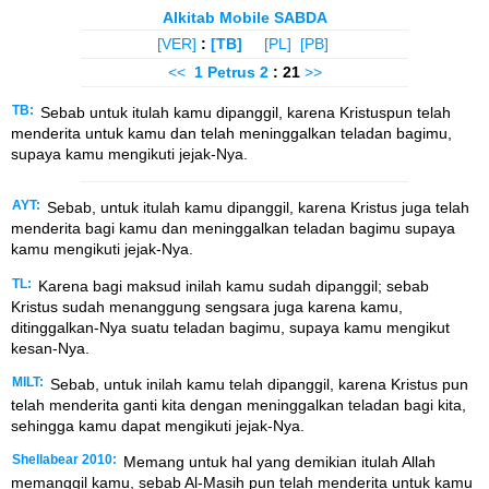
Alkitab Mobile SABDA
[VER]
:
[TB]
[PL]
[PB]
<<
1 Petrus
2
: 21
>>
TB:
Sebab untuk itulah kamu dipanggil, karena Kristuspun telah
menderita untuk kamu dan telah meninggalkan teladan bagimu,
supaya kamu mengikuti jejak-Nya.
AYT:
Sebab, untuk itulah kamu dipanggil, karena Kristus juga telah
menderita bagi kamu dan meninggalkan teladan bagimu supaya
kamu mengikuti jejak-Nya.
TL:
Karena bagi maksud inilah kamu sudah dipanggil; sebab
Kristus sudah menanggung sengsara juga karena kamu,
ditinggalkan-Nya suatu teladan bagimu, supaya kamu mengikut
kesan-Nya.
MILT:
Sebab, untuk inilah kamu telah dipanggil, karena Kristus pun
telah menderita ganti kita dengan meninggalkan teladan bagi kita,
sehingga kamu dapat mengikuti jejak-Nya.
Shellabear 2010:
Memang untuk hal yang demikian itulah Allah
memanggil kamu, sebab Al-Masih pun telah menderita untuk kamu