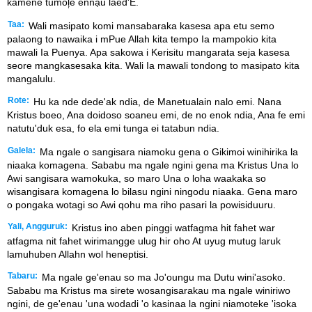
kamene tumol᷊e ěnnạu laed'E.
Taa:
Wali masipato komi mansabaraka kasesa apa etu semo
palaong to nawaika i mPue Allah kita tempo Ia mampokio kita
mawali Ia Puenya. Apa sakowa i Kerisitu mangarata seja kasesa
seore mangkasesaka kita. Wali Ia mawali tondong to masipato kita
mangalulu.
Rote:
Hu ka nde dede'ak ndia, de Manetualain nalo emi. Nana
Kristus boeo, Ana doidoso soaneu emi, de no enok ndia, Ana fe emi
natutu'duk esa, fo ela emi tunga ei tatabun ndia.
Galela:
Ma ngale o sangisara niamoku gena o Gikimoi winihirika la
niaaka komagena. Sababu ma ngale ngini gena ma Kristus Una lo
Awi sangisara wamokuka, so maro Una o loha waakaka so
wisangisara komagena lo bilasu ngini ningodu niaaka. Gena maro
o pongaka wotagi so Awi qohu ma riho pasari la powisiduuru.
Yali, Angguruk:
Kristus ino aben pinggi watfagma hit fahet war
atfagma nit fahet wirimangge ulug hir oho At uyug mutug laruk
lamuhuben Allahn wol heneptisi.
Tabaru:
Ma ngale ge'enau so ma Jo'oungu ma Dutu wini'asoko.
Sababu ma Kristus ma sirete wosangisarakau ma ngale winiriwo
ngini, de ge'enau 'una wodadi 'o kasinaa la ngini niamoteke 'isoka