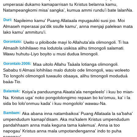
umperasai dukamo kamaparrisan tu Kristus belanna kamu,
Natampeangkomi misa’ sangka’, kumua ammi rundu’i bate lalanNa.
Duri:
Napileimo kamu' Puang Allataala mpugaukki susi joo. Moi
Almaseh mperasai pa'dik ssulle kamu', anna menjaji palelean mata
lako kamu' ammituru'i.
Gorontalo:
Uwito u piloibode mayi lo Allahuta'ala olimongoli. Ti Isa
Almasih lohihilawo ma lodutola usikisa alihu timongoli salamati.
Wawu huhutu-Liyo boyito u musi dudua limongoli.
Gorontalo 2006:
Maa uitolo Allahu Taa̒ala lotianga olimongoli.
Sababu ti Almasi lohihilao malo dutolo ode limongoli, wau woleeto
Tio longohi olimongoli tuwaulio obaaya, alihu timongoli modudua̒
baa̒a-Tio.
Balantak:
Koiya'a panduungna Alaata'ala nengeleelo' i kuu bo mian-
Na. Kristus uga' noko pongololongimo repaan bo ko'omuu, ka' i Ia
sida bo lolo'onmuu kada' i kuu mongololo' wawau-Na.
Bambam:
Aka abana inna natambaikoa' Puang Allataala la sa'baha'
umpendudum kamapi'disam. Aka ma'kalem Kristus umpendudum
pandahhaam anna mala keguna tama kalemua'. Anna ia too
napogau' Kristus anna mala umpotandenganna' indo to puha
napogau'.