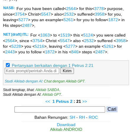
NASB:
For you have been called<
2564
> for this<
3778
> purpose,
since<
3754
> Christ<
5547
> also<
2532
> suffered<
3958
> for you,
leaving<
5277
> you an example<
5261
> for you to follow<
1872
> in
His steps<
2487
>,
NET [draft] ITL:
For <
1063
> to <
1519
> this <
5124
> you were called
<
2564
>, since <
3754
> Christ <
5547
> also <
2532
> suffered <
3958
>
for <
5228
> you <
5216
>, leaving <
5277
> an example <
5261
> for
<
2443
> you to follow <
1872
> in his <
846
> steps <
2487
>.
Pertanyaan berkaitan dengan 1 Petrus 2:21
Kirim
Studi Alkitab dengan AI:
Chat dengan Alkitab GPT
.
Studi lengkap, lihat:
Alkitab SABDA
.
Studi Alkitab dengan AI:
Alkitab GPT
.
<<
1 Petrus
2
: 21
>>
Bahan Renungan:
SH
-
RH
-
ROC
Download
Alkitab ANDROID