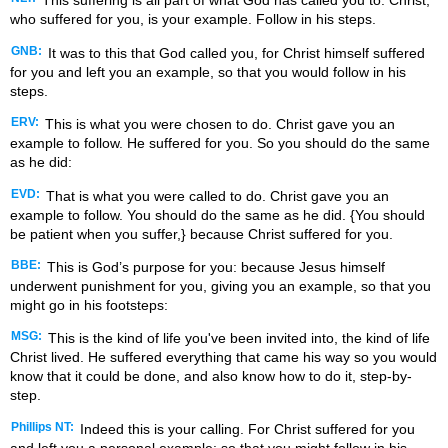
This suffering is all part of what God has called you to. Christ,
who suffered for you, is your example. Follow in his steps.
GNB:
It was to this that God called you, for Christ himself suffered
for you and left you an example, so that you would follow in his
steps.
ERV:
This is what you were chosen to do. Christ gave you an
example to follow. He suffered for you. So you should do the same
as he did:
EVD:
That is what you were called to do. Christ gave you an
example to follow. You should do the same as he did. {You should
be patient when you suffer,} because Christ suffered for you.
BBE:
This is God’s purpose for you: because Jesus himself
underwent punishment for you, giving you an example, so that you
might go in his footsteps:
MSG:
This is the kind of life you've been invited into, the kind of life
Christ lived. He suffered everything that came his way so you would
know that it could be done, and also know how to do it, step-by-
step.
Phillips NT:
Indeed this is your calling. For Christ suffered for you
and left you a personal example: so that you might follow in his