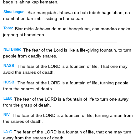
bage isilahina kap kematen.
Simalungun:
Biar mangidah Jahowa do bah tubuh hagoluhan, na
mambahen tarsimbili siding ni hamatean.
Toba:
Biar mida Jahowa do mual hangoluan, asa mandao angka
jorgong ni hamatean.
NETBible:
The fear of the
Lord
is like a life-giving fountain, to turn
people from deadly snares.
NASB:
The fear of the LORD is a fountain of life, That one may
avoid the snares of death.
HCSB:
The fear of the LORD is a fountain of life, turning people
from the snares of death.
LEB:
The fear of the LORD is a fountain of life to turn one away
from the grasp of death.
NIV:
The fear of the LORD is a fountain of life, turning a man from
the snares of death.
ESV:
The fear of the LORD is a fountain of life, that one may turn
away from the snares of death.