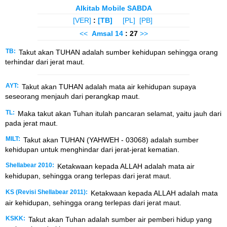
Alkitab Mobile SABDA
[VER]
:
[TB]
[PL]
[PB]
<<
Amsal
14
: 27
>>
TB:
Takut akan TUHAN adalah sumber kehidupan sehingga orang
terhindar dari jerat maut.
AYT:
Takut akan TUHAN adalah mata air kehidupan supaya
seseorang menjauh dari perangkap maut.
TL:
Maka takut akan Tuhan itulah pancaran selamat, yaitu jauh dari
pada jerat maut.
MILT:
Takut akan TUHAN (YAHWEH - 03068) adalah sumber
kehidupan untuk menghindar dari jerat-jerat kematian.
Shellabear 2010:
Ketakwaan kepada ALLAH adalah mata air
kehidupan, sehingga orang terlepas dari jerat maut.
KS (Revisi Shellabear 2011):
Ketakwaan kepada ALLAH adalah mata
air kehidupan, sehingga orang terlepas dari jerat maut.
KSKK:
Takut akan Tuhan adalah sumber air pemberi hidup yang