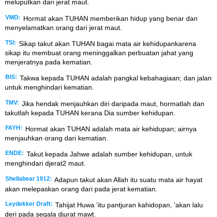
meluputkan dari jerat maut.
VMD:
Hormat akan TUHAN memberikan hidup yang benar dan
menyelamatkan orang dari jerat maut.
TSI:
Sikap takut akan TUHAN bagai mata air kehidupankarena
sikap itu membuat orang meninggalkan perbuatan jahat yang
menjeratnya pada kematian.
BIS:
Takwa kepada TUHAN adalah pangkal kebahagiaan; dan jalan
untuk menghindari kematian.
TMV:
Jika hendak menjauhkan diri daripada maut, hormatlah dan
takutlah kepada TUHAN kerana Dia sumber kehidupan.
FAYH:
Hormat akan TUHAN adalah mata air kehidupan; airnya
menjauhkan orang dari kematian.
ENDE:
Takut kepada Jahwe adalah sumber kehidupan, untuk
menghindari djerat2 maut.
Shellabear 1912:
Adapun takut akan Allah itu suatu mata air hayat
akan melepaskan orang dari pada jerat kematian.
Leydekker Draft:
Tahijat Huwa 'itu pantjuran kahidopan, 'akan lalu
deri pada segala djurat mawt.