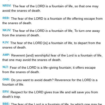
NRSV:
The fear of the LORD is a fountain of life, so that one may
avoid the snares of death.
REB:
The fear of the LORD is a fountain of life offering escape from
the snares of death.
NKJV:
The fear of the LORD
is
a fountain of life, To turn
one
away
from the snares of death.
KJV:
The fear of the LORD [is] a fountain of life, to depart from the
snares of death.
AMP:
Reverent {and} worshipful fear of the Lord is a fountain of life,
that one may avoid the snares of death.
NLT:
Fear of the LORD is a life–giving fountain; it offers escape
from the snares of death.
GNB:
Do you want to avoid death? Reverence for the LORD is a
fountain of life.
ERV:
Respect for the LORD gives true life and will save you from
death’s trap.
BBE:
The fear of the Lord is a fountain of life, by which one may be