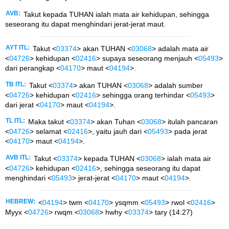
AVB:
Takut kepada TUHAN ialah mata air kehidupan, sehingga
seseorang itu dapat menghindari jerat-jerat maut.
AYT ITL:
Takut <
03374
> akan TUHAN <
03068
> adalah mata air
<
04726
> kehidupan <
02416
> supaya seseorang menjauh <
05493
>
dari perangkap <
04170
> maut <
04194
>.
TB ITL:
Takut <
03374
> akan TUHAN <
03068
> adalah sumber
<
04726
> kehidupan <
02416
> sehingga orang terhindar <
05493
>
dari jerat <
04170
> maut <
04194
>.
TL ITL:
Maka takut <
03374
> akan Tuhan <
03068
> itulah pancaran
<
04726
> selamat <
02416
>, yaitu jauh dari <
05493
> pada jerat
<
04170
> maut <
04194
>.
AVB ITL:
Takut <
03374
> kepada TUHAN <
03068
> ialah mata air
<
04726
> kehidupan <
02416
>, sehingga seseorang itu dapat
menghindari <
05493
> jerat-jerat <
04170
> maut <
04194
>.
HEBREW:
<
04194
> twm <
04170
> ysqmm <
05493
> rwol <
02416
>
Myyx <
04726
> rwqm <
03068
> hwhy <
03374
> tary (14:27)