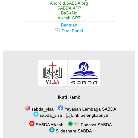
Android.SABDA.org
SABDA.APP
BaDeNo
Alkitab GPT
Bantuan
Dual Panel
Ikuti Kami:
sabda_ylsa
Yayasan Lembaga SABDA
sabda_ylsa
Selengkapnya
SABDA Alkitab
Podcast SABDA
Slideshare SABDA