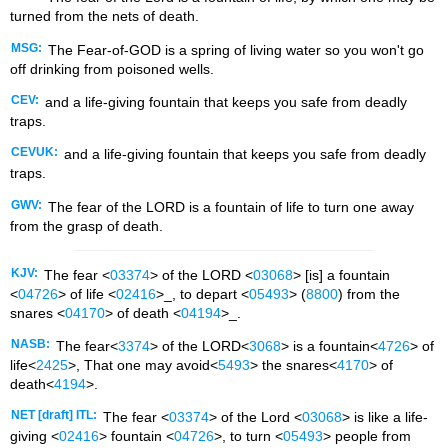
turned from the nets of death.
MSG:
The Fear-of-GOD is a spring of living water so you won't go
off drinking from poisoned wells.
CEV:
and a life-giving fountain that keeps you safe from deadly
traps.
CEVUK:
and a life-giving fountain that keeps you safe from deadly
traps.
GWV:
The fear of the LORD is a fountain of life to turn one away
from the grasp of death.
KJV:
The fear <
03374
> of the LORD <
03068
> [is] a fountain
<
04726
> of life <
02416
>_, to depart <
05493
> (
8800
) from the
snares <
04170
> of death <
04194
>_.
NASB:
The fear<
3374
> of the LORD<
3068
> is a fountain<
4726
> of
life<
2425
>, That one may avoid<
5493
> the snares<
4170
> of
death<
4194
>.
NET [draft] ITL:
The fear <
03374
> of the Lord <
03068
> is like a life-
giving <
02416
> fountain <
04726
>, to turn <
05493
> people from