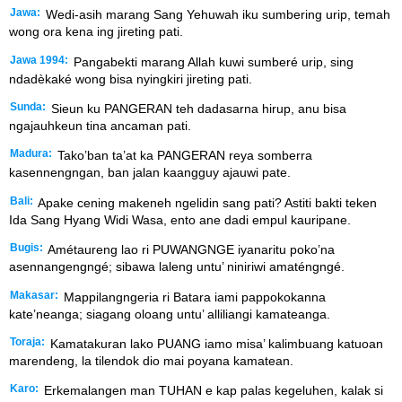
Jawa:
Wedi-asih marang Sang Yehuwah iku sumbering urip, temah
wong ora kena ing jireting pati.
Jawa 1994:
Pangabekti marang Allah kuwi sumberé urip, sing
ndadèkaké wong bisa nyingkiri jireting pati.
Sunda:
Sieun ku PANGERAN teh dadasarna hirup, anu bisa
ngajauhkeun tina ancaman pati.
Madura:
Tako’ban ta’at ka PANGERAN reya somberra
kasennengngan, ban jalan kaangguy ajauwi pate.
Bali:
Apake cening makeneh ngelidin sang pati? Astiti bakti teken
Ida Sang Hyang Widi Wasa, ento ane dadi empul kauripane.
Bugis:
Amétaureng lao ri PUWANGNGE iyanaritu poko’na
asennangengngé; sibawa laleng untu’ niniriwi amaténgngé.
Makasar:
Mappilangngeria ri Batara iami pappokokanna
kate’neanga; siagang oloang untu’ alliliangi kamateanga.
Toraja:
Kamatakuran lako PUANG iamo misa’ kalimbuang katuoan
marendeng, la tilendok dio mai poyana kamatean.
Karo:
Erkemalangen man TUHAN e kap palas kegeluhen, kalak si