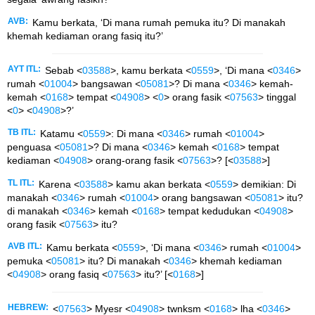
AVB:
Kamu berkata, ‘Di mana rumah pemuka itu? Di manakah
khemah kediaman orang fasiq itu?’
AYT ITL:
Sebab <
03588
>, kamu berkata <
0559
>, ‘Di mana <
0346
>
rumah <
01004
> bangsawan <
05081
>? Di mana <
0346
> kemah-
kemah <
0168
> tempat <
04908
> <
0
> orang fasik <
07563
> tinggal
<
0
> <
04908
>?’
TB ITL:
Katamu <
0559
>: Di mana <
0346
> rumah <
01004
>
penguasa <
05081
>? Di mana <
0346
> kemah <
0168
> tempat
kediaman <
04908
> orang-orang fasik <
07563
>? [<
03588
>]
TL ITL:
Karena <
03588
> kamu akan berkata <
0559
> demikian: Di
manakah <
0346
> rumah <
01004
> orang bangsawan <
05081
> itu?
di manakah <
0346
> kemah <
0168
> tempat kedudukan <
04908
>
orang fasik <
07563
> itu?
AVB ITL:
Kamu berkata <
0559
>, ‘Di mana <
0346
> rumah <
01004
>
pemuka <
05081
> itu? Di manakah <
0346
> khemah kediaman
<
04908
> orang fasiq <
07563
> itu?’ [<
0168
>]
HEBREW:
<
07563
> Myesr <
04908
> twnksm <
0168
> lha <
0346
>