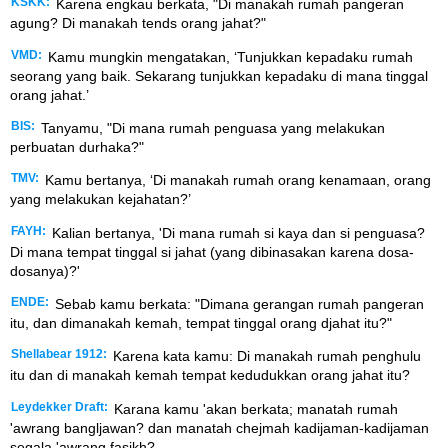
KSKK:
Karena engkau berkata, "Di manakah rumah pangeran
agung? Di manakah tends orang jahat?"
VMD:
Kamu mungkin mengatakan, ‘Tunjukkan kepadaku rumah
seorang yang baik. Sekarang tunjukkan kepadaku di mana tinggal
orang jahat.’
BIS:
Tanyamu, "Di mana rumah penguasa yang melakukan
perbuatan durhaka?"
TMV:
Kamu bertanya, ‘Di manakah rumah orang kenamaan, orang
yang melakukan kejahatan?’
FAYH:
Kalian bertanya, 'Di mana rumah si kaya dan si penguasa?
Di mana tempat tinggal si jahat (yang dibinasakan karena dosa-
dosanya)?'
ENDE:
Sebab kamu berkata: "Dimana gerangan rumah pangeran
itu, dan dimanakah kemah, tempat tinggal orang djahat itu?"
Shellabear 1912:
Karena kata kamu: Di manakah rumah penghulu
itu dan di manakah kemah tempat kedudukkan orang jahat itu?
Leydekker Draft:
Karana kamu 'akan berkata; manatah rumah
'awrang bangljawan? dan manatah chejmah kadijaman-kadijaman
segala 'awrang fasikh?