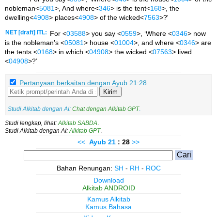
nobleman<
5081
>, And where<
346
> is the tent<
168
>, the
dwelling<
4908
> places<
4908
> of the wicked<
7563
>?'
NET [draft] ITL:
For <
03588
> you say <
0559
>, ‘Where <
0346
> now
is the nobleman’s <
05081
> house <
01004
>, and where <
0346
> are
the tents <
0168
> in which <
04908
> the wicked <
07563
> lived
<
04908
>?’
Pertanyaan berkaitan dengan Ayub 21:28
Kirim
Studi Alkitab dengan AI:
Chat dengan Alkitab GPT
.
Studi lengkap, lihat:
Alkitab SABDA
.
Studi Alkitab dengan AI:
Alkitab GPT
.
<<
Ayub
21
: 28
>>
Bahan Renungan:
SH
-
RH
-
ROC
Download
Alkitab ANDROID
Kamus Alkitab
Kamus Bahasa