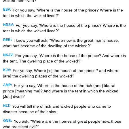
wicked men lived?’
ESV:
For you say, 'Where is the house of the prince? Where is the
tent in which the wicked lived?'
NRSV:
For you say, ‘Where is the house of the prince? Where is the
tent in which the wicked lived?’
REB:
I know you will ask, “Where now is the great man's house,
what has become of the dwelling of the wicked?”
NKJV:
For you say, ‘Where
is
the house of the prince? And where
is
the tent, The dwelling place of the wicked?’
KJV:
For ye say, Where [is] the house of the prince? and where
[are] the dwelling places of the wicked?
AMP:
For you say, Where is the house of the rich {and} liberal
prince [meaning me]? And where is the tent in which the wicked
[Job] dwelt?
NLT:
You will tell me of rich and wicked people who came to
disaster because of their sins.
GNB:
You ask, “Where are the homes of great people now, those
who practiced evil?”