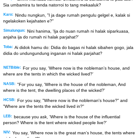
Sia umbamira tu tenda natorroi to tang mekaaluk?
Karo:
Nindu nungkun, "I ja dage rumah pengulu gelgel e, kalak si
ngelakoken kejahaten e?"
Simalungun:
Nini hanima, ʻIja do nuan rumah ni halak siparkuasa,
anjaha ija do rumah ni halak parjahat?ʼ
Toba:
Ai didok hamu do: Didia do bagas ni halak sibahen gogo, jala
didia do undungundung inganan ni halak parjahat?
NETBible:
For you say, ‘Where now is the nobleman’s house, and
where are the tents in which the wicked lived?’
NASB:
"For you say, ‘Where is the house of the nobleman, And
where is the tent, the dwelling places of the wicked?’
HCSB:
For you say, "Where now is the nobleman's house?" and
"Where are the tents the wicked lived in?"
LEB:
because you ask, ‘Where is the house of the influential
person? Where is the tent where wicked people live?’
NIV:
You say, ‘Where now is the great man’s house, the tents where