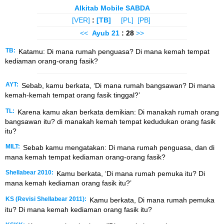
Alkitab Mobile SABDA
[VER]
:
[TB]
[PL]
[PB]
<<
Ayub
21
: 28
>>
TB:
Katamu: Di mana rumah penguasa? Di mana kemah tempat
kediaman orang-orang fasik?
AYT:
Sebab, kamu berkata, ‘Di mana rumah bangsawan? Di mana
kemah-kemah tempat orang fasik tinggal?’
TL:
Karena kamu akan berkata demikian: Di manakah rumah orang
bangsawan itu? di manakah kemah tempat kedudukan orang fasik
itu?
MILT:
Sebab kamu mengatakan: Di mana rumah penguasa, dan di
mana kemah tempat kediaman orang-orang fasik?
Shellabear 2010:
Kamu berkata, ‘Di mana rumah pemuka itu? Di
mana kemah kediaman orang fasik itu?’
KS (Revisi Shellabear 2011):
Kamu berkata, Di mana rumah pemuka
itu? Di mana kemah kediaman orang fasik itu?