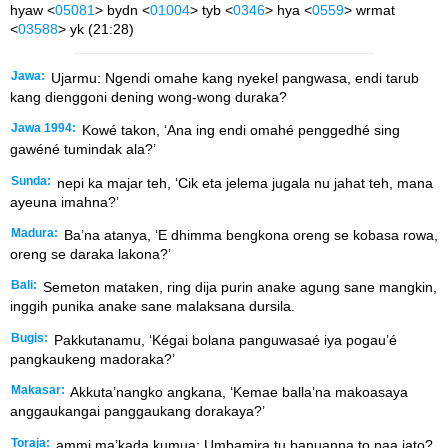
hyaw <
05081
> bydn <
01004
> tyb <
0346
> hya <
0559
> wrmat
<
03588
> yk (21:28)
Jawa:
Ujarmu: Ngendi omahe kang nyekel pangwasa, endi tarub
kang dienggoni dening wong-wong duraka?
Jawa 1994:
Kowé takon, ‘Ana ing endi omahé penggedhé sing
gawéné tumindak ala?’
Sunda:
nepi ka majar teh, ‘Cik eta jelema jugala nu jahat teh, mana
ayeuna imahna?’
Madura:
Ba’na atanya, ‘E dhimma bengkona oreng se kobasa rowa,
oreng se daraka lakona?’
Bali:
Semeton mataken, ring dija purin anake agung sane mangkin,
inggih punika anake sane malaksana dursila.
Bugis:
Pakkutanamu, ‘Kégai bolana panguwasaé iya pogau’é
pangkaukeng madoraka?’
Makasar:
Akkuta’nangko angkana, ‘Kemae balla’na makoasaya
anggaukangai panggaukang dorakaya?’
Toraja:
ammi ma’kada kumua: Umbamira tu banuanna to paa iato?