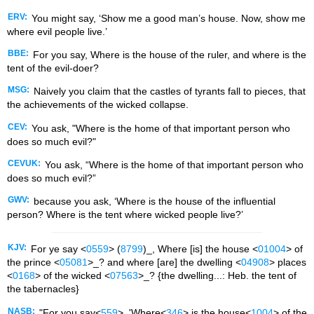
ERV:
You might say, ‘Show me a good man’s house. Now, show me
where evil people live.’
BBE:
For you say, Where is the house of the ruler, and where is the
tent of the evil-doer?
MSG:
Naively you claim that the castles of tyrants fall to pieces, that
the achievements of the wicked collapse.
CEV:
You ask, "Where is the home of that important person who
does so much evil?"
CEVUK:
You ask, “Where is the home of that important person who
does so much evil?”
GWV:
because you ask, ‘Where is the house of the influential
person? Where is the tent where wicked people live?’
KJV:
For ye say <
0559
> (
8799
)_, Where [is] the house <
01004
> of
the prince <
05081
>_? and where [are] the dwelling <
04908
> places
<
0168
> of the wicked <
07563
>_? {the dwelling...: Heb. the tent of
the tabernacles}
NASB:
"For you say<
559
>, 'Where<
346
> is the house<
1004
> of the