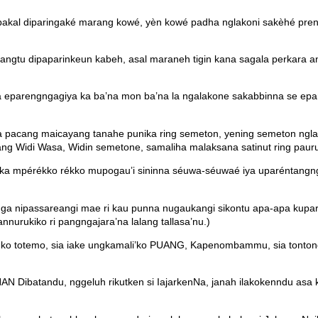
 bakal diparingaké marang kowé, yèn kowé padha nglakoni sakèhé pren
teh tangtu dipaparinkeun kabeh, asal maraneh tigin kana sagala perkara
ya eparengngagiya ka ba’na mon ba’na la ngalakone sakabbinna se epar
Ida pacang maicayang tanahe punika ring semeton, yening semeton ngl
 Hyang Widi Wasa, Widin semetone, samaliha malaksana satinut ring paur
aéloka mpérékko rékko mupogau’i sininna séuwa-séuwaé iya uparéntang
anga nipassareangi mae ri kau punna nugaukangi sikontu apa-apa kupa
rukiko ri pangngajara’na lalang tallasa’nu.)
gko totemo, sia iake ungkamali’ko PUANG, Kapenombammu, sia tontongk
UHAN Dibatandu, nggeluh rikutken si IajarkenNa, janah ilakokenndu a