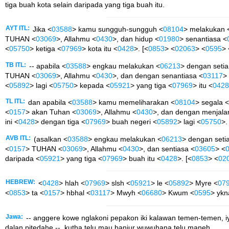
tiga buah kota selain daripada yang tiga buah itu.
AYT ITL:
Jika <
03588
> kamu sungguh-sungguh <
08104
> melakukan 
TUHAN <
03069
>, Allahmu <
0430
>, dan hidup <
01980
> senantiasa <
<
05750
> ketiga <
07969
> kota itu <
0428
>. [<
0853
> <
02063
> <
0595
> 
TB ITL:
-- apabila <
03588
> engkau melakukan <
06213
> dengan setia
TUHAN <
03069
>, Allahmu <
0430
>, dan dengan senantiasa <
03117
>
<
05892
> lagi <
05750
> kepada <
05921
> yang tiga <
07969
> itu <
0428
TL ITL:
dan apabila <
03588
> kamu memeliharakan <
08104
> segala <
<
0157
> akan Tuhan <
03069
>, Allahmu <
0430
>, dan dengan menjalan
ini <
0428
> dengan tiga <
07969
> buah negeri <
05892
> lagi <
05750
>.
AVB ITL:
(asalkan <
03588
> engkau melakukan <
06213
> dengan seti
<
0157
> TUHAN <
03069
>, Allahmu <
0430
>, dan sentiasa <
03605
> <
daripada <
05921
> yang tiga <
07969
> buah itu <
0428
>. [<
0853
> <
02
HEBREW:
<
0428
> hlah <
07969
> slsh <
05921
> le <
05892
> Myre <
07
<
0853
> ta <
0157
> hbhal <
03117
> Mwyh <
06680
> Kwum <
0595
> ykn
Jawa:
-- anggere kowe nglakoni pepakon iki kalawan temen-temen, 
dalan pitedahe --, kutha telu mau banjur wuwuhana telu maneh,