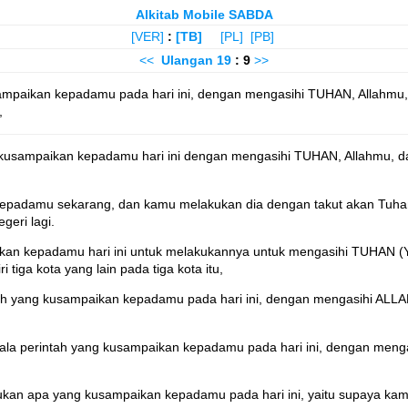
Alkitab Mobile SABDA
[VER]
:
[TB]
[PL]
[PB]
<<
Ulangan
19
: 9
>>
sampaikan kepadamu pada hari ini, dengan mengasihi TUHAN, Allahmu,
,
kusampaikan kepadamu hari ini dengan mengasihi TUHAN, Allahmu, da
padamu sekarang, dan kamu melakukan dia dengan takut akan Tuhan, 
geri lagi.
hkan kepadamu hari ini untuk melakukannya untuk mengasihi TUHAN (
iga kota yang lain pada tiga kota itu,
ah yang kusampaikan kepadamu pada hari ini, dengan mengasihi ALLA
ala perintah yang kusampaikan kepadamu pada hari ini, dengan menga
an apa yang kusampaikan kepadamu pada hari ini, yaitu supaya kamu 