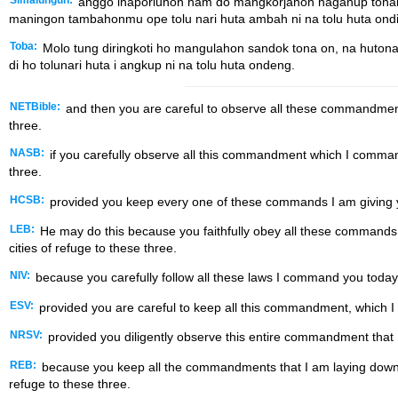
anggo ihaporluhon ham do mangkorjahon haganup tonah
maningon tambahonmu ope tolu nari huta ambah ni na tolu huta ondi
Toba:
Molo tung diringkoti ho mangulahon sandok tona on, na huto
di ho tolunari huta i angkup ni na tolu huta ondeng.
NETBible:
and then you are careful to observe all these commandment
three.
NASB:
if you carefully observe all this commandment which I comman
three.
HCSB:
provided you keep every one of these commands I am giving you
LEB:
He may do this because you faithfully obey all these commands 
cities of refuge to these three.
NIV:
because you carefully follow all these laws I command you today
ESV:
provided you are careful to keep all this commandment, which I 
NRSV:
provided you diligently observe this entire commandment that
REB:
because you keep all the commandments that I am laying down to
refuge to these three.