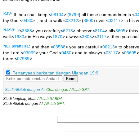
KJV:
If thou shalt keep <
08104
> (
8799
) all these commandments <
0
thy God <
0430
>_, and to walk <
03212
> (
8800
) ever <
03117
> in his 
NASB:
if<
3588
> you carefully<
6213
> observe<
8104
> all<
3605
> this<
walk<
1980
> in His ways<
1870
> always<
3605
><
3117
>--then you shal
NET [draft] ITL:
and then <
03588
> you are careful <
06213
> to observe
the Lord <
03069
> your God <
0430
> and to always <
03117
> <
03605
>
three <
07969
>.
Pertanyaan berkaitan dengan Ulangan 19:9
Kirim
Studi Alkitab dengan AI:
Chat dengan Alkitab GPT
.
Studi lengkap, lihat:
Alkitab SABDA
.
Studi Alkitab dengan AI:
Alkitab GPT
.