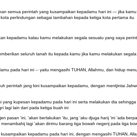
kan semua perintah yang kusampaikan kepadamu hari ini — jika kamu
i kota perlindungan sebagai tambahan kepada ketiga kota pertama itu.
berikan kepadamu kalau kamu melakukan segala sesuatu yang saya peri
berikan seluruh tanah itu kepada kamu jika kamu melakukan segala y
pada hari ini -- yaitu mengasihi TUHAN, Allahmu, dan hidup menuru
 perintah jang kini kusampaikan kepadamu, dengan mentjintai Jahwe
ni yang kupesan kepadamu pada hari ini serta melakukan dia sehingg
lagi lain dari pada ketiga buah ini
n pasan 'ini, 'akan berlakukan 'itu, jang 'aku djuga harij 'ini 'ada b
w menambahij lagi 'akan dirimu barang tiga bowah negerij pada tiga bowa
 kusampaikan kepadamu pada hari ini, dengan mengasihi TUHAN, Alla