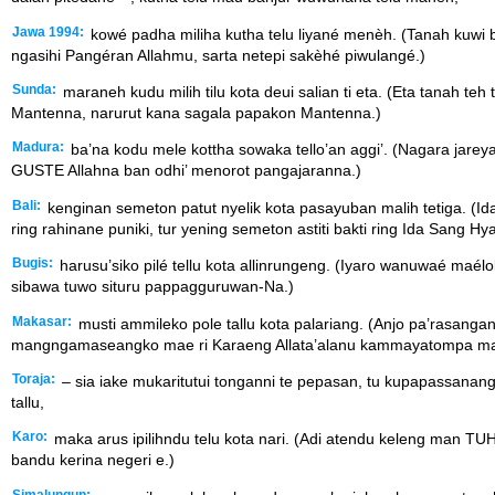
Jawa 1994:
kowé padha miliha kutha telu liyané menèh. (Tanah kuwi
ngasihi Pangéran Allahmu, sarta netepi sakèhé piwulangé.)
Sunda:
maraneh kudu milih tilu kota deui salian ti eta. (Eta tanah 
Mantenna, narurut kana sagala papakon Mantenna.)
Madura:
ba’na kodu mele kottha sowaka tello’an aggi’. (Nagara jare
GUSTE Allahna ban odhi’ menorot pangajaranna.)
Bali:
kenginan semeton patut nyelik kota pasayuban malih tetiga. (
ring rahinane puniki, tur yening semeton astiti bakti ring Ida Sang
Bugis:
harusu’siko pilé tellu kota allinrungeng. (Iyaro wanuwaé m
sibawa tuwo situru pappagguruwan-Na.)
Makasar:
musti ammileko pole tallu kota palariang. (Anjo pa’rasang
mangngamaseangko mae ri Karaeng Allata’alanu kammayatompa mannu
Toraja:
– sia iake mukaritutui tonganni te pepasan, tu kupapassanan
tallu,
Karo:
maka arus ipilihndu telu kota nari. (Adi atendu keleng man T
bandu kerina negeri e.)
Simalungun: