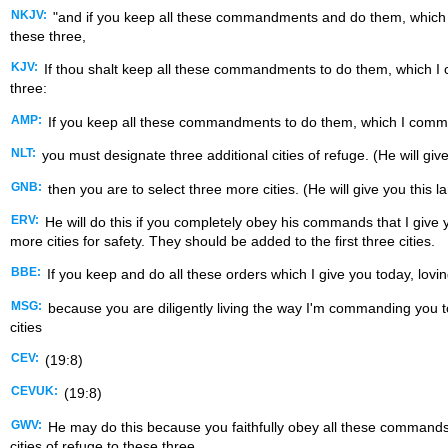
NKJV:
"and if you keep all these commandments and do them, which I
these three,
KJV:
If thou shalt keep all these commandments to do them, which I c
three:
AMP:
If you keep all these commandments to do them, which I command 
NLT:
you must designate three additional cities of refuge. (He will g
GNB:
then you are to select three more cities. (He will give you this
ERV:
He will do this if you completely obey his commands that I giv
more cities for safety. They should be added to the first three cities.
BBE:
If you keep and do all these orders which I give you today, lovi
MSG:
because you are diligently living the way I'm commanding you t
cities
CEV:
(19:8)
CEVUK:
(19:8)
GWV:
He may do this because you faithfully obey all these commands 
cities of refuge to these three.