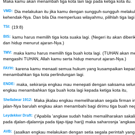
Maka kamu akan menambah tiga kota lain lagi pada ketiga kota itu.
VMD:
Dia melakukan itu jika kamu dengan sungguh-sungguh melaku
kehendak-Nya. Dan bila Dia memperluas wilayahmu, pilihlah tiga lag
TSI:
(19:8)
BIS:
kamu harus memilih tiga kota suaka lagi. (Negeri itu akan di
dan hidup menurut ajaran-Nya.)
TMV:
maka kamu harus memilih tiga buah kota lagi. (TUHAN akan mem
mengasihi TUHAN, Allah kamu serta hidup menurut ajaran-Nya.)
FAYH:
karena kamu menaati semua hukum yang kusampaikan kepadamu 
menambahkan tiga kota perlindungan lagi.
ENDE:
maka, sekiranja engkau mau menepati dengan saksama seluruh
engkau menambahkan tiga buah kota lagi kepada ketiga kota itu,
Shellabear 1912:
Maka jikalau engkau memeliharakan segala firman i
jalan-Nya barulah engkau akan menambahi bagi dirimu tiga buah negri 
Leydekker Draft:
('Apabila 'angkaw sudah habis memaliharakan sakalije
pada djalan-djalannja pada tijap-tijap harij) maka saharosnja 'angka
AVB:
(asalkan engkau melakukan dengan setia segala perintah yang