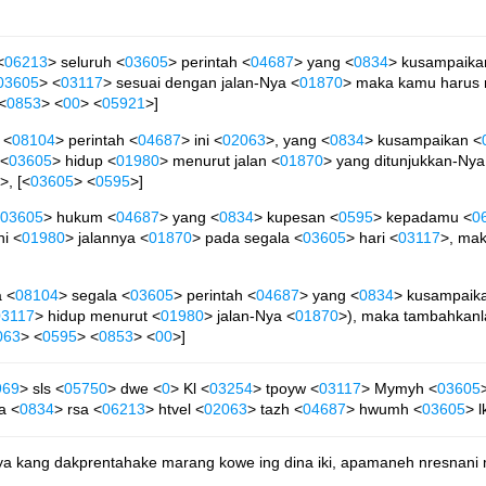
<
06213
> seluruh <
03605
> perintah <
04687
> yang <
0834
> kusampaika
03605
> <
03117
> sesuai dengan jalan-Nya <
01870
> maka kamu harus m
<
0853
> <
00
> <
05921
>]
 <
08104
> perintah <
04687
> ini <
02063
>, yang <
0834
> kusampaikan <
 <
03605
> hidup <
01980
> menurut jalan <
01870
> yang ditunjukkan-Ny
>, [<
03605
> <
0595
>]
03605
> hukum <
04687
> yang <
0834
> kupesan <
0595
> kepadamu <
0
i <
01980
> jalannya <
01870
> pada segala <
03605
> hari <
03117
>, ma
a <
08104
> segala <
03605
> perintah <
04687
> yang <
0834
> kusampaik
03117
> hidup menurut <
01980
> jalan-Nya <
01870
>), maka tambahkanl
063
> <
0595
> <
0853
> <
00
>]
969
> sls <
05750
> dwe <
0
> Kl <
03254
> tpoyw <
03117
> Mymyh <
03605
a <
0834
> rsa <
06213
> htvel <
02063
> tazh <
04687
> hwumh <
03605
> l
iya kang dakprentahake marang kowe ing dina iki, apamaneh nresnan