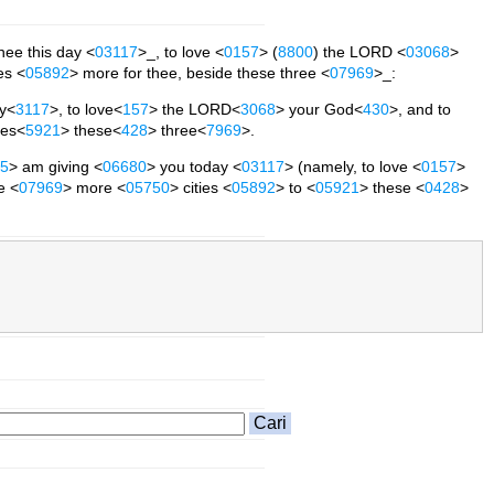
thee this day <
03117
>_, to love <
0157
> (
8800
) the LORD <
03068
>
ies <
05892
> more for thee, beside these three <
07969
>_:
ay<
3117
>, to love<
157
> the LORD<
3068
> your God<
430
>, and to
des<
5921
> these<
428
> three<
7969
>.
5
> am giving <
06680
> you today <
03117
> (namely, to love <
0157
>
e <
07969
> more <
05750
> cities <
05892
> to <
05921
> these <
0428
>