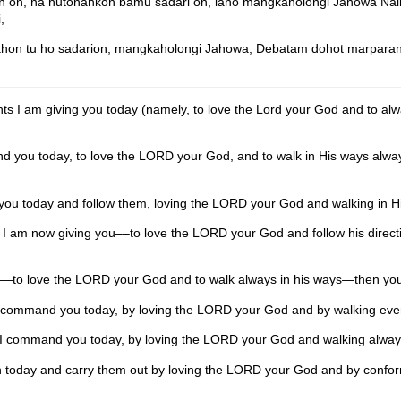
 on, na hutonahkon bamu sadari on, laho mangkaholongi Jahowa Na
,
nahon tu ho sadarion, mangkaholongi Jahowa, Debatam dohot marpara
s I am giving you today (namely, to love the
Lord
your God and to alwa
d you today, to love the LORD your God, and to walk in His ways always
 today and follow them, loving the LORD your God and walking in His w
I am now giving you––to love the LORD your God and follow his directi
—to love the LORD your God and to walk always in his ways—then you a
command you today, by loving the LORD your God and by walking ever in
 I command you today, by loving the LORD your God and walking always 
day and carry them out by loving the LORD your God and by conforming 