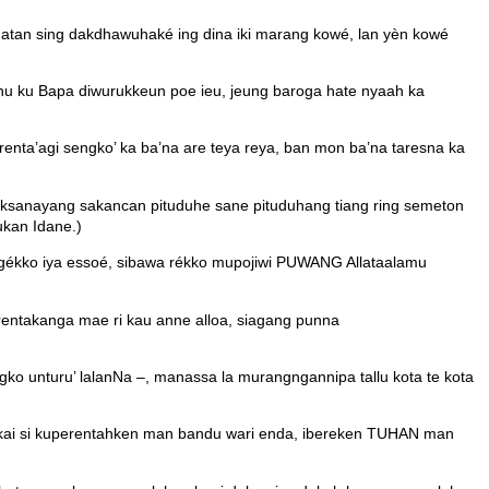
atan sing dakdhawuhaké ing dina iki marang kowé, lan yèn kowé
 anu ku Bapa diwurukkeun poe ieu, jeung baroga hate nyaah ka
enta’agi sengko’ ka ba’na are teya reya, ban mon ba’na taresna ka
aksanayang sakancan pituduhe sane pituduhang tiang ring semeton
ukan Idane.)
ngékko iya essoé, sibawa rékko mupojiwi PUWANG Allataalamu
rentakanga mae ri kau anne alloa, siagang punna
o unturu’ lalanNa –, manassa la murangngannipa tallu kota te kota
sa kai si kuperentahken man bandu wari enda, ibereken TUHAN man