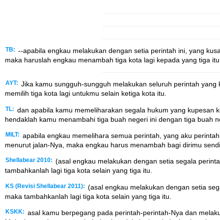
TB:
--apabila engkau melakukan dengan setia perintah ini, yang ku
maka haruslah engkau menambah tiga kota lagi kepada yang tiga itu
AYT:
Jika kamu sungguh-sungguh melakukan seluruh perintah yang 
memilih tiga kota lagi untukmu selain ketiga kota itu.
TL:
dan apabila kamu memeliharakan segala hukum yang kupesan ke
hendaklah kamu menambahi tiga buah negeri ini dengan tiga buah ne
MILT:
apabila engkau memelihara semua perintah, yang aku perinta
menurut jalan-Nya, maka engkau harus menambah bagi dirimu sendiri t
Shellabear 2010:
(asal engkau melakukan dengan setia segala perint
tambahkanlah lagi tiga kota selain yang tiga itu.
KS (Revisi Shellabear 2011):
(asal engkau melakukan dengan setia seg
maka tambahkanlah lagi tiga kota selain yang tiga itu.
KSKK:
asal kamu berpegang pada perintah-perintah-Nya dan melakuk