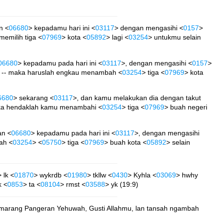
n <
06680
> kepadamu hari ini <
03117
> dengan mengasihi <
0157
>
emilih tiga <
07969
> kota <
05892
> lagi <
03254
> untukmu selain
06680
> kepadamu pada hari ini <
03117
>, dengan mengasihi <
0157
>
a -- maka haruslah engkau menambah <
03254
> tiga <
07969
> kota
6680
> sekarang <
03117
>, dan kamu melakukan dia dengan takut
ka hendaklah kamu menambahi <
03254
> tiga <
07969
> buah negeri
an <
06680
> kepadamu pada hari ini <
03117
>, dengan mengasihi
ah <
03254
> <
05750
> tiga <
07969
> buah kota <
05892
> selain
> lk <
01870
> wykrdb <
01980
> tkllw <
0430
> Kyhla <
03069
> hwhy
k <
0853
> ta <
08104
> rmst <
03588
> yk (19:9)
i marang Pangeran Yehuwah, Gusti Allahmu, lan tansah ngambah