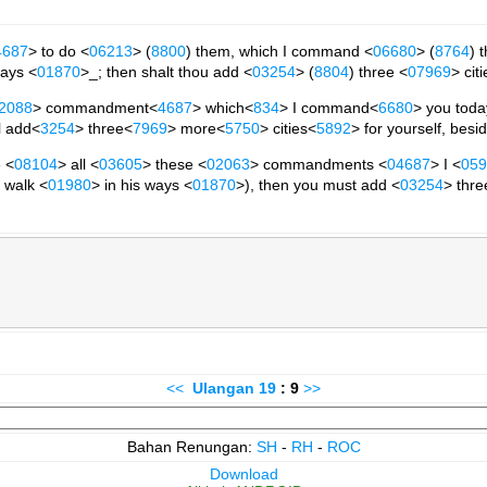
4687
> to do <
06213
> (
8800
) them, which I command <
06680
> (
8764
) 
ways <
01870
>_; then shalt thou add <
03254
> (
8804
) three <
07969
> cit
2088
> commandment<
4687
> which<
834
> I command<
6680
> you tod
l add<
3254
> three<
7969
> more<
5750
> cities<
5892
> for yourself, besi
 <
08104
> all <
03605
> these <
02063
> commandments <
04687
> I <
059
 walk <
01980
> in his ways <
01870
>), then you must add <
03254
> thre
<<
Ulangan
19
: 9
>>
Bahan Renungan:
SH
-
RH
-
ROC
Download