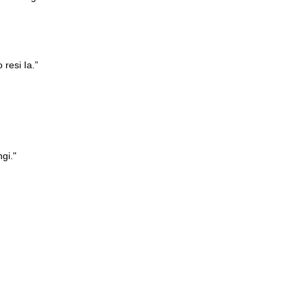
resi Ia.”
gi."