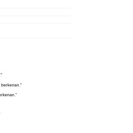
."
 berkenan."
erkenan.”
"