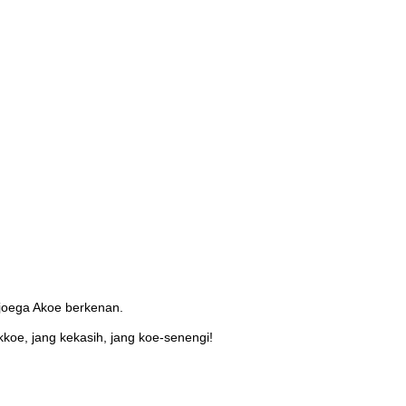
djoega Akoe berkenan.
kkoe, jang kekasih, jang koe-senengi!