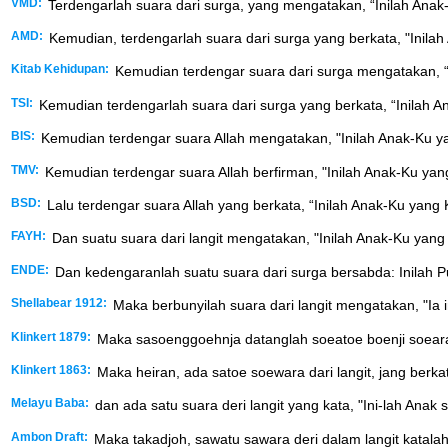
VMD:
Terdengarlah suara dari surga, yang mengatakan, “Inilah Anak
AMD:
Kemudian, terdengarlah suara dari surga yang berkata, "Inila
Kitab Kehidupan:
Kemudian terdengar suara dari surga mengatakan, “
TSI:
Kemudian terdengarlah suara dari surga yang berkata, “Inilah A
BIS:
Kemudian terdengar suara Allah mengatakan, "Inilah Anak-Ku ya
TMV:
Kemudian terdengar suara Allah berfirman, "Inilah Anak-Ku yan
BSD:
Lalu terdengar suara Allah yang berkata, “Inilah Anak-Ku yang
FAYH:
Dan suatu suara dari langit mengatakan, "Inilah Anak-Ku yang
ENDE:
Dan kedengaranlah suatu suara dari surga bersabda: Inilah Pu
Shellabear 1912:
Maka berbunyilah suara dari langit mengatakan, "Ia 
Klinkert 1879:
Maka sasoenggoehnja datanglah soeatoe boenji soeara 
Klinkert 1863:
Maka heiran, ada satoe soewara dari langit, jang berkat
Melayu Baba:
dan ada satu suara deri langit yang kata, "Ini-lah Ana
Ambon Draft:
Maka takadjoh, sawatu sawara deri dalam langit katalah: In