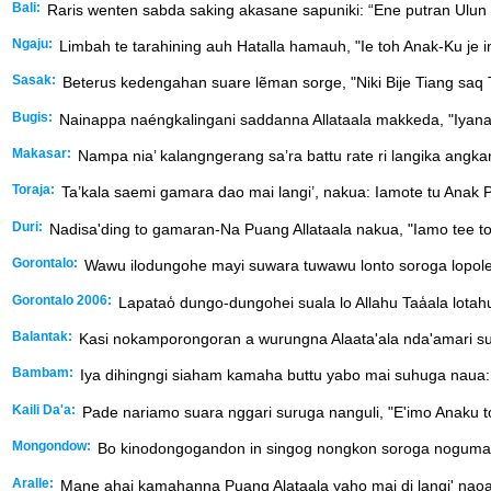
Bali:
Raris wenten sabda saking akasane sapuniki: “Ene putran Ulun k
Ngaju:
Limbah te tarahining auh Hatalla hamauh, "Ie toh Anak-Ku je i
Sasak:
Beterus kedengahan suare lẽman sorge, "Niki Bije Tiang saq 
Bugis:
Nainappa naéngkalingani saddanna Allataala makkeda, "Iyana
Makasar:
Nampa nia’ kalangngerang sa’ra battu rate ri langika ang
Toraja:
Ta’kala saemi gamara dao mai langi’, nakua: Iamote tu Anak 
Duri:
Nadisa'ding to gamaran-Na Puang Allataala nakua, "Iamo tee 
Gorontalo:
Wawu ilodungohe mayi suwara tuwawu lonto soroga lopolel
Gorontalo 2006:
Lapatao̒ dungo-dungohei suala lo Allahu Taa̒ala lotahud
Balantak:
Kasi nokamporongoran a wurungna Alaata'ala nda'amari sur
Bambam:
Iya dihingngi siaham kamaha buttu yabo mai suhuga naua
Kaili Da'a:
Pade nariamo suara nggari suruga nanguli, "E'imo Anaku to
Mongondow:
Bo kinodongogandon in singog nongkon soroga noguman: "N
Aralle:
Mane ahai kamahanna Puang Alataala yaho mai di langi' na