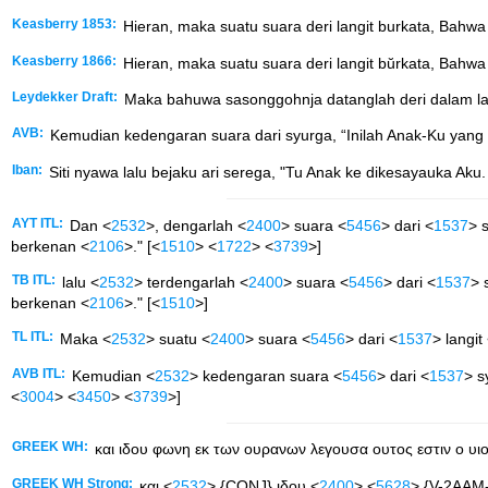
Keasberry 1853:
Hieran, maka suatu suara deri langit burkata, Bahwa 
Keasberry 1866:
Hieran, maka suatu suara deri langit bŭrkata, Bahwa 
Leydekker Draft:
Maka bahuwa sasonggohnja datanglah deri dalam langit
AVB:
Kemudian kedengaran suara dari syurga, “Inilah Anak-Ku yang
Iban:
Siti nyawa lalu bejaku ari serega, "Tu Anak ke dikesayauka Aku. 
AYT ITL:
Dan <
2532
>, dengarlah <
2400
> suara <
5456
> dari <
1537
> 
berkenan <
2106
>." [<
1510
> <
1722
> <
3739
>]
TB ITL:
lalu <
2532
> terdengarlah <
2400
> suara <
5456
> dari <
1537
> 
berkenan <
2106
>." [<
1510
>]
TL ITL:
Maka <
2532
> suatu <
2400
> suara <
5456
> dari <
1537
> langit
AVB ITL:
Kemudian <
2532
> kedengaran suara <
5456
> dari <
1537
> s
<
3004
> <
3450
> <
3739
>]
GREEK WH:
και ιδου φωνη εκ των ουρανων λεγουσα ουτος εστιν ο υι
GREEK WH Strong:
και <
2532
> {CONJ} ιδου <
2400
> <
5628
> {V-2AAM