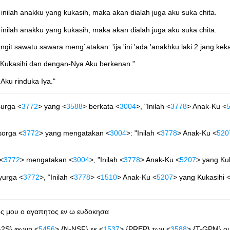
inilah anakku yang kukasih, maka akan dialah juga aku suka chita.
inilah anakku yang kukasih, maka akan dialah juga aku suka chita.
 sawatu sawara meng`atakan: 'ija 'ini 'ada 'anakhku laki 2 jang kekas
 Kukasihi dan dengan-Nya Aku berkenan.”
Aku rinduka Iya."
surga <
3772
> yang <
3588
> berkata <
3004
>, "Inilah <
3778
> Anak-Ku <
sorga <
3772
> yang mengatakan <
3004
>: "Inilah <
3778
> Anak-Ku <
520
 <
3772
> mengatakan <
3004
>, "Inilah <
3778
> Anak-Ku <
5207
> yang Kuk
yurga <
3772
>, “Inilah <
3778
> <
1510
> Anak-Ku <
5207
> yang Kukasihi 
ος μου ο αγαπητος εν ω ευδοκησα
-2S} φωνη <
5456
> {N-NSF} εκ <
1537
> {PREP} των <
3588
> {T-GPM} ο