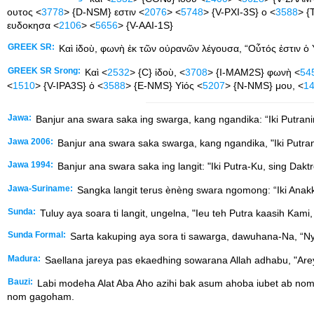
ουτος <
3778
> {D-NSM} εστιν <
2076
> <
5748
> {V-PXI-3S} ο <
3588
> {
ευδοκησα <
2106
> <
5656
> {V-AAI-1S}
GREEK SR:
Καὶ ἰδοὺ, φωνὴ ἐκ τῶν οὐρανῶν λέγουσα, “Οὗτός ἐστιν ὁ 
GREEK SR Srong:
Καὶ <
2532
> {C} ἰδοὺ, <
3708
> {I-MAM2S} φωνὴ <
54
<
1510
> {V-IPA3S} ὁ <
3588
> {E-NMS} Υἱός <
5207
> {N-NMS} μου, <
1
Jawa:
Banjur ana swara saka ing swarga, kang ngandika: “Iki Putra
Jawa 2006:
Banjur ana swara saka swarga, kang ngandika, "Iki Putra
Jawa 1994:
Banjur ana swara saka ing langit: "Iki Putra-Ku, sing Dak
Jawa-Suriname:
Sangka langit terus ènèng swara ngomong: “Iki Anakku
Sunda:
Tuluy aya soara ti langit, ungelna, "Ieu teh Putra kaasih Kam
Sunda Formal:
Sarta kakuping aya sora ti sawarga, dawuhana-Na, “Ny
Madura:
Saellana jareya pas ekaedhing sowarana Allah adhabu, "Are
Bauzi:
Labi modeha Alat Aba Aho azihi bak asum ahoba iubet ab n
nom gagoham.