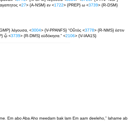
 αγαπητος <
27
> {A-NSM} εν <
1722
> {PREP} ω <
3739
> {R-DSM}
-GMP} λέγουσα, <
3004
> {V-PPANFS} “Οὗτός <
3778
> {R-NMS} ἐστιν
P} ᾧ <
3739
> {R-DMS} εὐδόκησα.” <
2106
> {V-IAA1S}
tame. Em abo Aba Aho meedam bak lam Em aam deeleho,” lahame ab