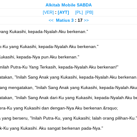
Alkitab Mobile SABDA
[VER]
:
[AYT]
[PL]
[PB]
<<
Matius
3
: 17
>>
 yang Kukasihi, kepada-Nyalah Aku berkenan.”
ak-Ku yang Kukasihi, kepada-Nyalah Aku berkenan."
Kukasihi, kepada-Nya pun Aku berkenan."
Inilah Putra-Ku Yang Terkasih, kepada-Nyalah Aku berkenan!"
takan, "Inilah Sang Anak yang Kukasihi, kepada-Nyalah Aku berkenan
ang mengatakan, "Inilah Sang Anak yang Kukasihi, kepada-Nyalah Aku
akan, “Inilah Sang Anak dari-Ku yang Kukasihi, kepada-Nyalah Aku b
tera-Ku yang Kukasihi dan dengan-Nya Aku berkenan.&rsquo;
ng berseru, "Inilah Putra-Ku, yang Kukasihi; Ialah orang pilihan-Ku.
nak-Ku yang Kukasihi. Aku sangat berkenan pada-Nya."