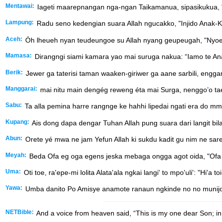
Mentawai:
Iageti maarepnangan nga-ngan Taikamanua, sipasikukua, "
Lampung:
Radu seno kedengian suara Allah ngucakko, "Injido Anak-Ku
Aceh:
Óh lheueh nyan teudeungoe su Allah nyang geupeugah, "Nyoe 
Mamasa:
Dirangngi siami kamara yao mai suruga nakua: “Iamo te 
Berik:
Jewer ga taterisi taman waaken-giriwer ga aane sarbili, engg
Manggarai:
mai nitu main dengég reweng éta mai Surga, nenggo’o taé
Sabu:
Ta alla pemina harre rangnge ke hahhi lipedai ngati era do m
Kupang:
Ais dong dapa dengar Tuhan Allah pung suara dari langit bil
Abun:
Orete yé mwa ne jam Yefun Allah ki sukdu kadit gu nim ne sare d
Meyah:
Beda Ofa eg oga egens jeska mebaga ongga agot oida, "Ofa ke
Uma:
Oti toe, ra'epe-mi lolita Alata'ala ngkai langi' to mpo'uli': "Hi'a
Yawa:
Umba danito Po Amisye anamote ranaun ngkinde no no munijo n
NETBible:
And a voice from heaven said, “This is my one dear Son; in h