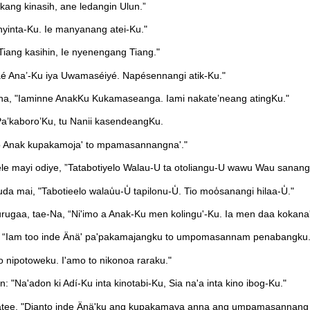
ang kinasih, ane ledangin Ulun.”
nyinta-Ku. Ie manyanang atei-Ku."
Tiang kasihin, Ie nyenengang Tiang."
é Ana’-Ku iya Uwamaséiyé. Napésennangi atik-Ku."
kana, "Iaminne AnakKu Kukamaseanga. Iami nakate’neang atingKu."
Pa’kaboro’Ku, tu Nanii kasendeangKu.
to Anak kupakamoja' to mpamasannangna'."
e mayi odiye, ”Tatabotiyelo Walau-U ta otoliangu-U wawu Wau sanangi
a mai, "Tabotieelo walau̒u-U̒ tapilonu-U̒. Tio moo̒sanangi hilaa-U̒."
ugaa, tae-Na, “Ni'imo a Anak-Ku men kolingu'-Ku. Ia men daa kokana'
: “Iam too inde Änä' pa'pakamajangku to umpomasannam penabangku.
 nipotoweku. I'amo to nikonoa raraku."
a'adon ki Adí-Ku inta kinotabi-Ku, Sia na'a inta kino ibog-Ku."
oatee, "Dianto inde Änä'ku ang kupakamaya anna ang umpamasannang