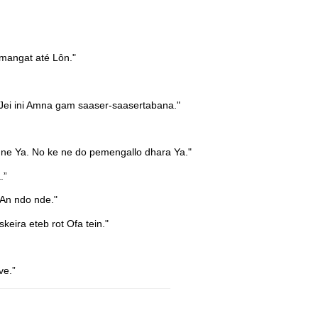
mangat até Lôn."
 Jei ini Amna gam saaser-saasertabana."
 ne Ya. No ke ne do pemengallo dhara Ya."
.”
 An ndo nde."
eira eteb rot Ofa tein."
ve.”