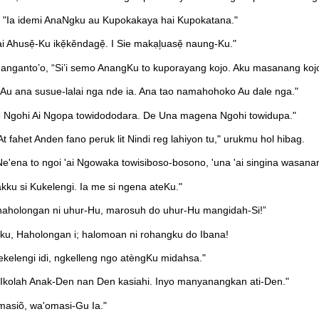
: "Ia idemi AnaNgku au Kupokakaya hai Kupokatana."
Ahusẹ̌-Ku ikẹ̌kěndagẹ̌. I Sie makạl᷊uasẹ̌ naung-Ku."
manganto’o, “Si’i semo AnangKu to kuporayang kojo. Aku masanang kojo 
u ana susue-lalai nga nde ia. Ana tao namahohoko Au dale nga."
 to Ngohi Ai Ngopa towidododara. De Una magena Ngohi towidupa."
 fahet Anden fano peruk lit Nindi reg lahiyon tu," urukmu hol hibag.
e'ena to ngoi 'ai Ngowaka towisiboso-bosono, 'una 'ai singina wasanan
kku si Kukelengi. Ia me si ngena ateKu."
 haholongan ni uhur-Hu, marosuh do uhur-Hu mangidah-Si!”
ku, Haholongan i; halomoan ni rohangku do Ibana!
elengi idi, ngkelleng ngo atèngKu midahsa."
Ikolah Anak-Den nan Den kasiahi. Inyo manyanangkan ati-Den."
masiõ, wa'omasi-Gu Ia."