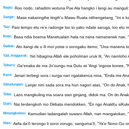
Napu:
Roo nodo, rahadimi wotuna Pue Ala hangko i langi au manguli
Sangir:
Mase nakaringihe tingih'u Mawu Ruata něhengetang, "Ini e kai 
Taa:
Pasi tempo etu re’e radonge loo to yako ndate saruga, loo etu 
Rote:
Basa ndia boema Manetualain hala na nana namanenek nae, "A
Galela:
Ato itangi de o ili moi yoise o sorogaku itemo, "Una manena
Yali, Angguruk:
Yet hibagma Allah ele poholman uruk lit, "An namloho At
Tabaru:
Ge'enaka de ma Jo'oungu ma Dutu wi 'ilingi 'ingose konee, "N
Karo:
Jenari terbegi sora i surga nari ngatakenca nina, "Enda me Ana
Simalungun:
Lanjar nini sada sora ma hun nagori atas, “On do Anak,
Toba:
Laos mangkuling ma soara sian ginjang, didok ma: On do Anak
Dairi:
Nai terdengkoh mo Dèbata mendokken, "Èn ngo AnakKu siKukek
Minangkabau:
Kamudian tadangalah suwaro Allah, nan mangatokan, "
Nias:
Aefa da'õ terongo li soroi zorugo, sanguma'õ, "Ya'e Nono-Gu o