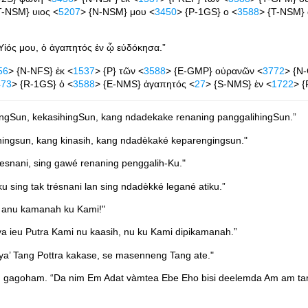
T-NSM} υιος <
5207
> {N-NSM} μου <
3450
> {P-1GS} ο <
3588
> {T-NSM}
Υἱός μου, ὁ ἀγαπητός ἐν ᾧ εὐδόκησα.”
56
> {N-NFS} ἐκ <
1537
> {P} τῶν <
3588
> {E-GMP} οὐρανῶν <
3772
> {N
473
> {R-1GS} ὁ <
3588
> {E-NMS} ἀγαπητός <
27
> {S-NMS} ἐν <
1722
> {
ningSun, kekasihingSun, kang ndadekake renaning panggalihingSun.”
ningsun, kang kinasih, kang ndadèkaké keparengingsun."
tresnani, sing gawé renaning penggalih-Ku."
 sing tak trésnani lan sing ndadèkké legané atiku.”
i, anu kamanah ku Kami!"
a ieu Putra Kami nu kaasih, nu ku Kami dipikamanah.”
ya’ Tang Pottra kakase, se masenneng Tang ate."
om gagoham. “Da nim Em Adat vàmtea Ebe Eho bisi deelemda Am am 