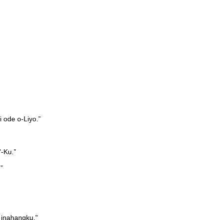
 ode o-Liyo.”
-Ku.”
”
 inahangku."