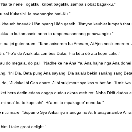
Nia té néné Togakku, kilibet bagakku,samba siobat bagakku."
 sai Kukasihi. Ia nyenangko hati-Ku."
kheueh Aneuëk Ulôn nyang Ulôn gaséh. Jihnyoe keubiet lumpah that 
Anakku to kukamaseie anna to umpomasannang penawangku.”
am aa jei gutenaram, "Tane aaiserem ba Amnam, Ai Ajes nesiktenerem.
n: “Ho’o dé Anak ata cembes Daku, Hia kéta dé ata kopn Laku.”
mau do megala, do pali, "Nadhe ke ne Ana Ya, Ana hajha nga Ana ddhei
ang, “Ini Dia, Beta pung Ana sayang. Dia salalu bekin sanáng sang Beta
o, "Ji dakai bi Gan anare. Ji bi sukjimnut sye kas subot An. Ji mit iwa
f bera dedin edesa ongga dudou okora eteb rot. Noba Didif dudou esk
 toi-mi ana'-ku to kupe'ahi'. Hi'a-mi to mpakagoe' nono-ku."
titi mare, “Sopamo Sya Arikainyo inanuga no Ai. Inanayanambe Ai ra
im I take great delight.”