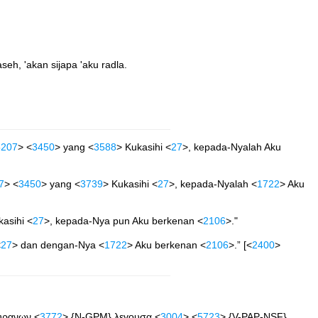
eh, 'akan sijapa 'aku radla.
5207
> <
3450
> yang <
3588
> Kukasihi <
27
>, kepada-Nyalah Aku
7
> <
3450
> yang <
3739
> Kukasihi <
27
>, kepada-Nyalah <
1722
> Aku
asihi <
27
>, kepada-Nya pun Aku berkenan <
2106
>."
<
27
> dan dengan-Nya <
1722
> Aku berkenan <
2106
>.” [<
2400
>
υρανων <
3772
> {N-GPM} λεγουσα <
3004
> <
5723
> {V-PAP-NSF}