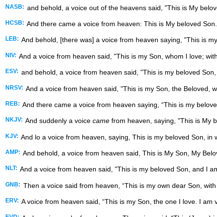
NASB:
and behold, a voice out of the heavens said, "This is My belo
HCSB:
And there came a voice from heaven: This is My beloved Son. I
LEB:
And behold, [there was] a voice from heaven saying, "This is m
NIV:
And a voice from heaven said, "This is my Son, whom I love; with
ESV:
and behold, a voice from heaven said, "This is my beloved Son,
NRSV:
And a voice from heaven said, "This is my Son, the Beloved, w
REB:
And there came a voice from heaven saying, “This is my beloved
NKJV:
And suddenly a voice
came
from heaven, saying, "This is My 
KJV:
And lo a voice from heaven, saying, This is my beloved Son, in
AMP:
And behold, a voice from heaven said, This is My Son, My Belov
NLT:
And a voice from heaven said, "This is my beloved Son, and I am 
GNB:
Then a voice said from heaven, “This is my own dear Son, wit
ERV:
A voice from heaven said, “This is my Son, the one I love. I am 
EVD: