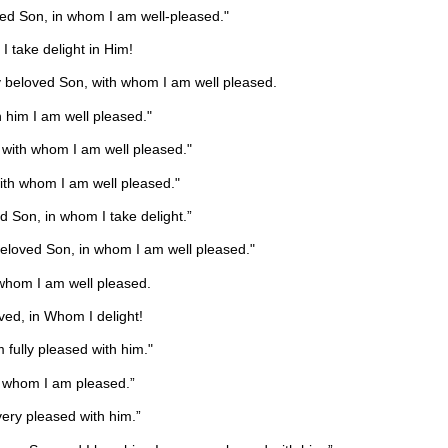
ved Son, in whom I am well-pleased."
 take delight in Him!
y beloved Son, with whom I am well pleased.
 him I am well pleased."
 with whom I am well pleased."
ith whom I am well pleased."
 Son, in whom I take delight.”
beloved Son, in whom I am well pleased."
 whom I am well pleased.
ed, in Whom I delight!
fully pleased with him."
h whom I am pleased.”
very pleased with him.”