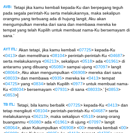
AVB:
Tetapi jika kamu kembali kepada-Ku dan berpegang teguh
pada segala perintah-Ku serta melakukannya, maka sekalipun
orangmu yang terbuang ada di hujung langit, Aku akan
mengumpulkan mereka dari sana dan membawa mereka ke
tempat yang telah Kupilih untuk membuat nama-Ku bersemayam di
sana.’
AYT ITL:
Akan tetapi, jika kamu kembali <
07725
> kepada-Ku
<
0413
> dan memelihara <
08104
> perintah-perintah-Ku <
04687
>
serta melakukannya <
06213
>, sekalipun <
0518
> ada <
01961
> di
antaramu yang dibuang <
05080
> sampai ujung <
07097
> langit
<
08064
>, Aku akan mengumpulkan <
06908
> mereka dari sana
<
08033
> dan membawa <
0935
> mereka ke <
0413
> tempat
<
04725
> yang <
0834
> telah Kupilih <
0977
> untuk membuat nama-
Ku <
08034
> bersemayam <
07931
> di sana <
08033
>.’ [<
0853
>
<
0853
>]
TB ITL:
Tetapi, bila kamu berbalik <
07725
> kepada-Ku <
0413
> dan
tetap mengikuti <
08104
> perintah-perintah-Ku <
04687
> serta
melakukannya <
06213
>, maka sekalipun <
0518
> orang-orang
buanganmu <
05080
> ada <
01961
> di ujung <
07097
> langit
<
08064
>, akan Kukumpulkan <
06908
> <
00
> mereka kembali <
00
>