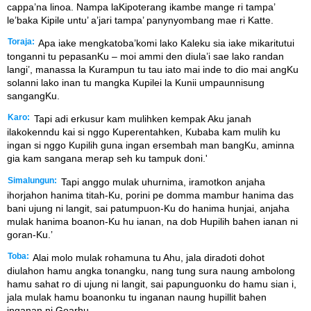
cappa’na linoa. Nampa laKipoterang ikambe mange ri tampa’
le’baka Kipile untu’ a’jari tampa’ panynyombang mae ri Katte.
Toraja:
Apa iake mengkatoba’komi lako Kaleku sia iake mikaritutui
tonganni tu pepasanKu – moi ammi den diula’i sae lako randan
langi’, manassa la Kurampun tu tau iato mai inde to dio mai angKu
solanni lako inan tu mangka Kupilei la Kunii umpaunnisung
sangangKu.
Karo:
Tapi adi erkusur kam mulihken kempak Aku janah
ilakokenndu kai si nggo Kuperentahken, Kubaba kam mulih ku
ingan si nggo Kupilih guna ingan ersembah man bangKu, aminna
gia kam sangana merap seh ku tampuk doni.'
Simalungun:
Tapi anggo mulak uhurnima, iramotkon anjaha
ihorjahon hanima titah-Ku, porini pe domma mambur hanima das
bani ujung ni langit, sai patumpuon-Ku do hanima hunjai, anjaha
mulak hanima boanon-Ku hu ianan, na dob Hupilih bahen ianan ni
goran-Ku.ʼ
Toba:
Alai molo mulak rohamuna tu Ahu, jala diradoti dohot
diulahon hamu angka tonangku, nang tung sura naung ambolong
hamu sahat ro di ujung ni langit, sai papunguonku do hamu sian i,
jala mulak hamu boanonku tu inganan naung hupillit bahen
inganan ni Goarhu.