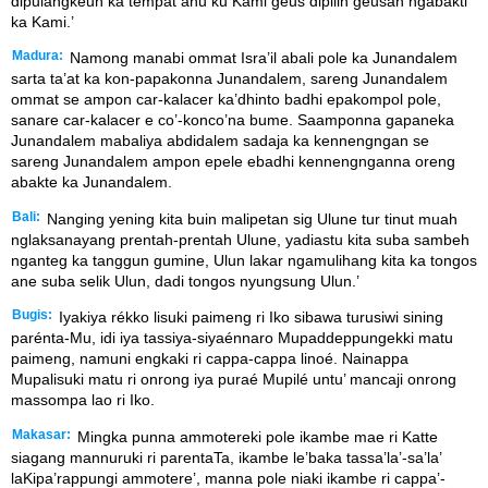
dipulangkeun ka tempat anu ku Kami geus dipilih geusan ngabakti
ka Kami.’
Madura:
Namong manabi ommat Isra’il abali pole ka Junandalem
sarta ta’at ka kon-papakonna Junandalem, sareng Junandalem
ommat se ampon car-kalacer ka’dhinto badhi epakompol pole,
sanare car-kalacer e co’-konco’na bume. Saamponna gapaneka
Junandalem mabaliya abdidalem sadaja ka kennengngan se
sareng Junandalem ampon epele ebadhi kennengnganna oreng
abakte ka Junandalem.
Bali:
Nanging yening kita buin malipetan sig Ulune tur tinut muah
nglaksanayang prentah-prentah Ulune, yadiastu kita suba sambeh
nganteg ka tanggun gumine, Ulun lakar ngamulihang kita ka tongos
ane suba selik Ulun, dadi tongos nyungsung Ulun.’
Bugis:
Iyakiya rékko lisuki paimeng ri Iko sibawa turusiwi sining
parénta-Mu, idi iya tassiya-siyaénnaro Mupaddeppungekki matu
paimeng, namuni engkaki ri cappa-cappa linoé. Nainappa
Mupalisuki matu ri onrong iya puraé Mupilé untu’ mancaji onrong
massompa lao ri Iko.
Makasar:
Mingka punna ammotereki pole ikambe mae ri Katte
siagang mannuruki ri parentaTa, ikambe le’baka tassa’la’-sa’la’
laKipa’rappungi ammotere’, manna pole niaki ikambe ri cappa’-