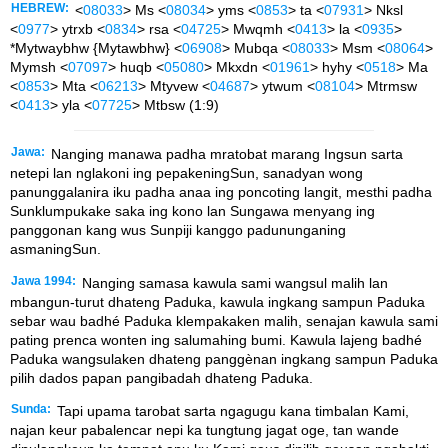
HEBREW:
<
08033
> Ms <
08034
> yms <
0853
> ta <
07931
> Nksl
<
0977
> ytrxb <
0834
> rsa <
04725
> Mwqmh <
0413
> la <
0935
>
*Mytwaybhw {Mytawbhw} <
06908
> Mubqa <
08033
> Msm <
08064
>
Mymsh <
07097
> huqb <
05080
> Mkxdn <
01961
> hyhy <
0518
> Ma
<
0853
> Mta <
06213
> Mtyvew <
04687
> ytwum <
08104
> Mtrmsw
<
0413
> yla <
07725
> Mtbsw (1:9)
Jawa:
Nanging manawa padha mratobat marang Ingsun sarta
netepi lan nglakoni ing pepakeningSun, sanadyan wong
panunggalanira iku padha anaa ing poncoting langit, mesthi padha
Sunklumpukake saka ing kono lan Sungawa menyang ing
panggonan kang wus Sunpiji kanggo padununganing
asmaningSun.
Jawa 1994:
Nanging samasa kawula sami wangsul malih lan
mbangun-turut dhateng Paduka, kawula ingkang sampun Paduka
sebar wau badhé Paduka klempakaken malih, senajan kawula sami
pating prenca wonten ing salumahing bumi. Kawula lajeng badhé
Paduka wangsulaken dhateng panggènan ingkang sampun Paduka
pilih dados papan pangibadah dhateng Paduka.
Sunda:
Tapi upama tarobat sarta ngagugu kana timbalan Kami,
najan keur pabalencar nepi ka tungtung jagat oge, tan wande