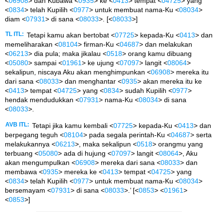
<
06908
> dan Kubawa <
0935
> ke <
0413
> tempat <
04725
> yang
<
0834
> telah Kupilih <
0977
> untuk membuat nama-Ku <
08034
>
diam <
07931
> di sana <
08033
>. [<
08033
>]
TL ITL:
Tetapi kamu akan bertobat <
07725
> kepada-Ku <
0413
> dan
memeliharakan <
08104
> firman-Ku <
04687
> dan melakukan
<
06213
> dia pula; maka jikalau <
0518
> orang kamu dibuang
<
05080
> sampai <
01961
> ke ujung <
07097
> langit <
08064
>
sekalipun, niscaya Aku akan menghimpunkan <
06908
> mereka itu
dari sana <
08033
> dan menghantar <
0935
> akan mereka itu ke
<
0413
> tempat <
04725
> yang <
0834
> sudah Kupilih <
0977
>
hendak mendudukkan <
07931
> nama-Ku <
08034
> di sana
<
08033
>.
AVB ITL:
Tetapi jika kamu kembali <
07725
> kepada-Ku <
0413
> dan
berpegang teguh <
08104
> pada segala perintah-Ku <
04687
> serta
melakukannya <
06213
>, maka sekalipun <
0518
> orangmu yang
terbuang <
05080
> ada di hujung <
07097
> langit <
08064
>, Aku
akan mengumpulkan <
06908
> mereka dari sana <
08033
> dan
membawa <
0935
> mereka ke <
0413
> tempat <
04725
> yang
<
0834
> telah Kupilih <
0977
> untuk membuat nama-Ku <
08034
>
bersemayam <
07931
> di sana <
08033
>.’ [<
0853
> <
01961
>
<
0853
>]