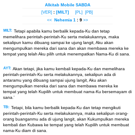
Alkitab Mobile SABDA
[VER]
:
[MILT]
[PL]
[PB]
<<
Nehemia
1
: 9
>>
MILT:
Tetapi apabila kamu berbalik kepada-Ku dan tetap
memelihara perintah-perintah-Ku serta melakukannya, maka
sekalipun kamu dibuang sampai ke ujung langit, Aku akan
mengumpulkan mereka dari sana dan akan membawa mereka ke
tempat yang telah Aku pilih untuk menempatkan Nama-Ku di sana.
AYT:
Akan tetapi, jika kamu kembali kepada-Ku dan memelihara
perintah-perintah-Ku serta melakukannya, sekalipun ada di
antaramu yang dibuang sampai ujung langit, Aku akan
mengumpulkan mereka dari sana dan membawa mereka ke
tempat yang telah Kupilih untuk membuat nama-Ku bersemayam di
sana.’
TB:
Tetapi, bila kamu berbalik kepada-Ku dan tetap mengikuti
perintah-perintah-Ku serta melakukannya, maka sekalipun orang-
orang buanganmu ada di ujung langit, akan Kukumpulkan mereka
kembali dan Kubawa ke tempat yang telah Kupilih untuk membuat
nama-Ku diam di sana.