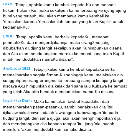
FAYH:
Tetapi, apabila kamu kembali kepada-Ku dan menaati
hukum-hukum-Ku, maka sekalipun kamu terbuang ke ujung-ujung
bumi yang terjauh, Aku akan membawa kamu kembali ke
Yerusalem karena Yerusalemlah tempat yang telah Kupilih untuk
kediaman-Ku.'
ENDE:
Tetapi apabila kamu berbalik kepadaKu, menepati
perintah2Ku dan mengerdjakannja, maka orang2mu jang
dibubarkan diudjung langit sekalipun akan Kuhimpunkan disana
dan Aku akan mendatangkan mereka ketempat, jang telah Kupilih,
untuk mendudukkan namaKu disana".
Shellabear 1912:
Tetapi jikalau kamu kembali kepadaku serta
memeliharakan segala firman-Ku sehingga kamu melakukan dia
sungguhpun orang-orangmu itu terbuang sampai ke ujung langit
niscaya Aku himpunkan dia kelak dari sana lalu Kubawa ke tempat
yang telah Aku pilih hendak mendudukkan nama-Ku di sana.
Leydekker Draft:
Maka kamu 'akan tawbat kapadaku, dan
memaliharakan pasan-pasanku, sambil berlakukan dija 'itu;
djikalaw sakalipawn 'adalah 'awrangmu kabowangan 'itu pada
hudjong langit, deri sana djuga 'aku 'akan menghimponkan dija,
dan mendatangkan dija kapada tampat 'itu, jang 'aku sudah
memileh, 'akan mendudokhkan namaku disana.