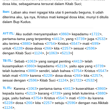
dosa kita, sebagaimana tersurat dalam Kitab Suci;
Iban:
Laban aku meri ngagai kita utai ti pemadu beguna, ti udah
diterima aku, iya nya, Kristus mati ketegal dosa kitai, munyi ti ditulis
dalam Bup Kudus.
AYT ITL:
Aku sudah menyampaikan <
3860
> kepadamu <
1722
>,
pertama-tama yang terpenting <
4413
>, yang <
3739
> juga <
2532
>
aku terima <
3880
> bahwa <
3754
> Kristus <
5547
> mati <
599
>
untuk <
5228
> dosa-dosa <
266
> kita <
2257
> sesuai <
2596
>
dengan Kitab Suci <
1124
>, [<
1063
> <
5213
>]
TB ITL:
Sebab <
1063
> yang sangat penting <
4413
> telah
kusampaikan <
3860
> kepadamu <
5213
>, yaitu apa yang <
3739
>
telah kuterima <
3880
> sendiri, ialah bahwa <
3754
> Kristus <
5547
>
telah mati <
599
> karena <
5228
> dosa-dosa <
266
> kita <
2257
>,
sesuai dengan <
2596
> Kitab Suci <
1124
>, [<
1722
> <
2532
>]
TL ITL:
Karena <
1063
> pertama-tama <
4413
> kuserahkan <
3860
>
kepada kamu <
5213
> barang <
3739
> yang telah kuterima <
3880
>
juga, yaitu bahwa <
3754
> Kristus <
5547
> mati <
599
> itu karena
<
5228
> dosa <
266
> kita <
2257
> setuju <
2596
> dengan nas Alkitab
<
1124
>,