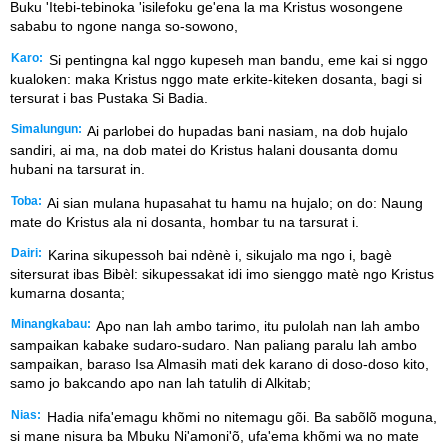
Buku 'Itebi-tebinoka 'isilefoku ge'ena la ma Kristus wosongene
sababu to ngone nanga so-sowono,
Karo:
Si pentingna kal nggo kupeseh man bandu, eme kai si nggo
kualoken: maka Kristus nggo mate erkite-kiteken dosanta, bagi si
tersurat i bas Pustaka Si Badia.
Simalungun:
Ai parlobei do hupadas bani nasiam, na dob hujalo
sandiri, ai ma, na dob matei do Kristus halani dousanta domu
hubani na tarsurat in.
Toba:
Ai sian mulana hupasahat tu hamu na hujalo; on do: Naung
mate do Kristus ala ni dosanta, hombar tu na tarsurat i.
Dairi:
Karina sikupessoh bai ndènè i, sikujalo ma ngo i, bagè
sitersurat ibas Bibèl: sikupessakat idi imo sienggo matè ngo Kristus
kumarna dosanta;
Minangkabau:
Apo nan lah ambo tarimo, itu pulolah nan lah ambo
sampaikan kabake sudaro-sudaro. Nan paliang paralu lah ambo
sampaikan, baraso Isa Almasih mati dek karano di doso-doso kito,
samo jo bakcando apo nan lah tatulih di Alkitab;
Nias:
Hadia nifa'emagu khõmi no nitemagu gõi. Ba sabõlõ moguna,
si mane nisura ba Mbuku Ni'amoni'õ, ufa'ema khõmi wa no mate