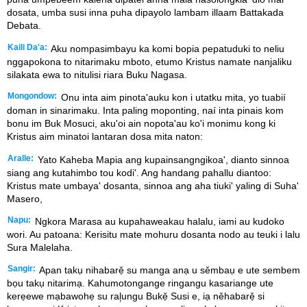
dosata, umba susi inna puha dipayolo lambam illaam Battakada
Debata.
Kaili Da'a:
Aku nompasimbayu ka komi bopia pepatuduki to neliu
nggapokona to nitarimaku mboto, etumo Kristus namate nanjaliku
silakata ewa to nitulisi riara Buku Nagasa.
Mongondow:
Onu inta aim pinota'auku kon i utatku mita, yo tuabií
doman in sinarimaku. Inta paling moponting, naí inta pinais kom
bonu im Buk Mosuci, aku'oi ain nopota'au ko'i monimu kong ki
Kristus aim minatoi lantaran dosa mita naton:
Aralle:
Yato Kaheba Mapia ang kupainsangngikoa', dianto sinnoa
siang ang kutahimbo tou kodi'. Ang handang pahallu diantoo:
Kristus mate umbaya' dosanta, sinnoa ang aha tiuki' yaling di Suha'
Masero,
Napu:
Ngkora Marasa au kupahaweakau halalu, iami au kudoko
wori. Au patoana: Kerisitu mate mohuru dosanta nodo au teuki i lalu
Sura Malelaha.
Sangir:
Apan takụ nihabarẹ̌ su manga anạ u sěmbaụ e ute sembem
bọu takụ nitarimạ. Kahumotongange ringangu kasariange ute
kerẹewe mạbawohẹ su ral᷊ungu Bukẹ̌ Susi e, iạ něhabarẹ̌ si