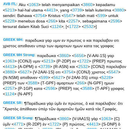
AVB ITL:
Aku <
1063
> telah menyampaikan <
3860
> kepadamu
<
5213
> hal-hal utama <
4413
>, yang <
3739
> telah kuterima <
3880
>
sendiri: Bahawa <
3754
> Kristus <
5547
> telah mati <
599
> untuk
<
5228
> menebus dosa <
266
> kita <
2257
>, sebagaimana <
2596
>
tersurat dalam Kitab Suci <
1124
>; [<
1722
> <
2532
>]
GREEK WH:
παρεδωκα γαρ υμιν εν πρωτοις ο και παρελαβον οτι
χριστος απεθανεν υπερ των αμαρτιων ημων κατα τας γραφας
GREEK WH Strong:
παρεδωκα <
3860
> <
5656
> {V-AAI-1S} γαρ
<
1063
> {CONJ} υμιν <
5213
> {P-2DP} εν <
1722
> {PREP} πρωτοις
<
4413
> {A-DPM} ο <
3739
> {R-ASN} και <
2532
> {CONJ} παρελαβον
<
3880
> <
5627
> {V-2AAI-1S} οτι <
3754
> {CONJ} χριστος <
5547
>
{N-NSM} απεθανεν <
599
> <
5627
> {V-2AAI-3S} υπερ <
5228
>
{PREP} των <
3588
> {T-GPF} αμαρτιων <
266
> {N-GPF} ημων
<
2257
> {P-1GP} κατα <
2596
> {PREP} τας <
3588
> {T-APF} γραφας
<
1124
> {N-APF}
GREEK SR:
¶Παρέδωκα γὰρ ὑμῖν ἐν πρώτοις, ὃ καὶ παρέλαβον: ὅτι
˚Χριστὸς ἀπέθανεν ὑπὲρ τῶν ἁμαρτιῶν ἡμῶν κατὰ τὰς Γραφάς,
GREEK SR Srong:
¶Παρέδωκα <
3860
> {V-IAA1S} γὰρ <
1063
> {C}
ὑμῖν <
4771
> {R-2DP} ἐν <
1722
> {P} πρώτοις, <
4413
> {S-DNP} ὃ