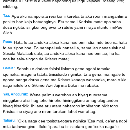
kamene u i Kristus e kawe napohong ual᷊ingu kal᷊awọu rosang kitẹ;
nilẹ̌bing;
Taa:
Apa aku namporata resi komi kareba to aku room mangantima
pasi to bae kojo batuanginya. Etu semo i Kerisitu mate apa saba
dosa ngkita, singkonong ewa to ratulis yami ri raya ntuntu i mPue
Allah.
Rote:
Hata fo au anduku-alosa kana neu emi ndia, nde bee na hata
fo au sipon boe. Fo nanapaluuk nanseli a, sama leo nanasulak nai
Susula Malalaok dale, au anduku-alosa kana neu emi ae, hu ka
nde ita sala-singon de Kristus mate;
Galela:
Sababu o dodoto foloisi ilalamo gena ngohi tamake
iqomaka, magena tatota tinisidiado nginika. Ena gena, ma ngale to
ngone nanga dorou gena ma Kristus kanaga wosoneka, maro o kia
naga isilelefo o Gikimoi Awi Jaji ma Buku ma rabaka.
Yali, Angguruk:
Wene palimu werehon an hiyag nutusama
ninggikmu atisi hag toho hir oho hininggikmu amag ulug anden
hiyag hisarikik. Ihi ane aru atam haharoho imbibahon hikit toho
Kristus ino siyag ane niren turukon fahet war atfag.
Tabaru:
'Okia naga gee tositota-totara nginika 'Esa moi, ge'ena ngoi
mita tadawongino. 'Ifoloi 'iparaluu tinisitotara gee 'isoka naga 'o