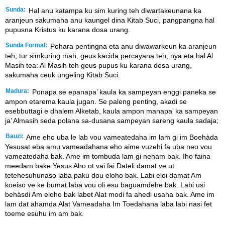
Sunda:
Hal anu katampa ku sim kuring teh diwartakeunana ka
aranjeun sakumaha anu kaungel dina Kitab Suci, pangpangna hal
pupusna Kristus ku karana dosa urang.
Sunda Formal:
Pohara pentingna eta anu diwawarkeun ka aranjeun
teh; tur simkuring mah, geus kacida percayana teh, nya eta hal Al
Masih tea: Al Masih teh geus pupus ku karana dosa urang,
sakumaha ceuk ungeling Kitab Suci.
Madura:
Ponapa se epanapa’ kaula ka sampeyan enggi paneka se
ampon etarema kaula jugan. Se paleng penting, akadi se
esebbuttagi e dhalem Alketab, kaula ampon manapa’ ka sampeyan
ja’ Almasih seda polana sa-dusana sampeyan sareng kaula sadaja;
Bauzi:
Ame eho uba le lab vou vameatedaha im lam gi im Boehàda
Yesusat eba amu vameadahana eho aime vuzehi fa uba neo vou
vameatedaha bak. Ame im tombuda lam gi neham bak. Iho faina
meedam bake Yesus Aho ot vai fai Dateli damat ve ut
tetehesuhunaso laba paku dou eloho bak. Labi eloi damat Am
koeiso ve ke bumat laba vou oli esu baguamdehe bak. Labi usi
behàsdi Am eloho bak labet Alat modi fa ahedi usaha bak. Ame im
lam dat ahamda Alat Vameadaha Im Toedahana laba labi nasi fet
toeme esuhu im am bak.