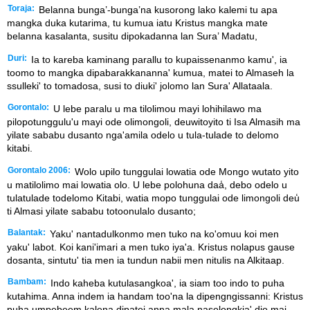
Toraja:
Belanna bunga’-bunga’na kusorong lako kalemi tu apa
mangka duka kutarima, tu kumua iatu Kristus mangka mate
belanna kasalanta, susitu dipokadanna lan Sura’ Madatu,
Duri:
Ia to kareba kaminang parallu to kupaissenanmo kamu', ia
toomo to mangka dipabarakkananna' kumua, matei to Almaseh la
ssulleki' to tomadosa, susi to diuki' jolomo lan Sura' Allataala.
Gorontalo:
U lebe paralu u ma tilolimou mayi lohihilawo ma
pilopotunggulu'u mayi ode olimongoli, deuwitoyito ti Isa Almasih ma
yilate sababu dusanto nga'amila odelo u tula-tulade to delomo
kitabi.
Gorontalo 2006:
Wolo upilo tunggulai lowatia ode Mongo wutato yito
u matilolimo mai lowatia olo. U lebe polohuna daa̒, debo odelo u
tulatulade todelomo Kitabi, watia mopo tunggulai ode limongoli deu̒
ti Almasi yilate sababu totoonulalo dusanto;
Balantak:
Yaku' nantadulkonmo men tuko na ko'omuu koi men
yaku' labot. Koi kani'imari a men tuko iya'a. Kristus nolapus gause
dosanta, sintutu' tia men ia tundun nabii men nitulis na Alkitaap.
Bambam:
Indo kaheba kutulasangkoa', ia siam too indo to puha
kutahima. Anna indem ia handam too'na la dipengngissanni: Kristus
puha umpebeem kalena dipatei anna mala nasolongkia' dio mai