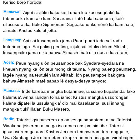
Keriso bõrõ horõda;
Mentawai:
Aipoí sisilóku kaku kai Tuhan leú kusesegéaké ka
tubumui ka kam ale kam Sasaraina. Iaté bulat sabeunia, kelé
sitususurat ka Buko Sipunenan. Segéakenenku néné ka kam, iaté,
aimatei Kristus kalulut jotta.
Lampung:
Api sai kusampaiko jama Puari-puari iado sai radu
kuterima juga. Sai paling penting, injuk sai tetulis delom Alkitab,
kusampaiko jama niku bahwa Almasih mati ulih dusa-dusa ram;
Aceh:
Peue nyang ulôn peusampoe bak Syedara-syedara na
kheueh nyang ka lôn teurimong cit teuma. Nyang paleng peunteng,
lagée nyang na teutuléh lam Alkitab, lôn peusampoe bak gata
bahwa Almaseh maté sabab lé desya-desya tanyoe;
Mamasa:
Inde kareba mangka kutarimae, ia siamo kupalanda' lako
kalemua'. Anna randan to'na iamo: Kristus mangka ussorongan
kalena dipatei la ussulangkia' dio mai kasalaanta, susi innang
mangka tiuki' illalan Buku Masero.
Berik:
Taterisi igsususerem ap aa jes gulbanantam, aime Taterisi
Waakena jeiserem aime ga isa ames nasipminint ibe. Taterisi
igsususerem ga aas: Kristus Jei nem temaweram tere enggalfe,
Uwa Sanbagiri Jei etam-etama kapka nemna nes gam wirtabaipmif.