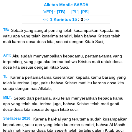
Alkitab Mobile SABDA
[VER]
:
[TB]
[PL]
[PB]
<<
1 Korintus
15
: 3
>>
TB:
Sebab yang sangat penting telah kusampaikan kepadamu,
yaitu apa yang telah kuterima sendiri, ialah bahwa Kristus telah
mati karena dosa-dosa kita, sesuai dengan Kitab Suci,
AYT:
Aku sudah menyampaikan kepadamu, pertama-tama yang
terpenting, yang juga aku terima bahwa Kristus mati untuk dosa-
dosa kita sesuai dengan Kitab Suci,
TL:
Karena pertama-tama kuserahkan kepada kamu barang yang
telah kuterima juga, yaitu bahwa Kristus mati itu karena dosa kita
setuju dengan nas Alkitab,
MILT:
Sebab dari pertama, aku telah menyerahkan kepada kamu
apa yang telah aku terima juga, bahwa Kristus telah mati ganti
dosa-dosa kita sesuai dengan kitab suci,
Shellabear 2010:
Karena hal-hal yang terutama sudah kusampaikan
kepadamu, yaitu apa yang telah kuterima sendiri, bahwa Al Masih
telah mati karena dosa kita seperti telah tertulis dalam Kitab Suci,