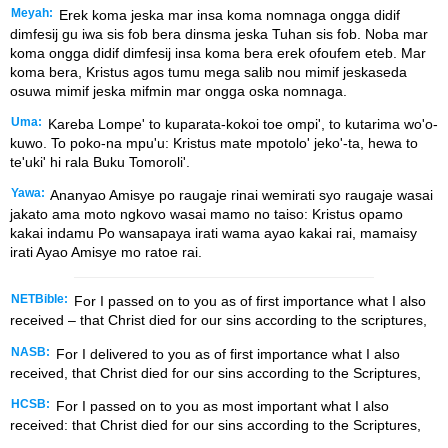
Meyah:
Erek koma jeska mar insa koma nomnaga ongga didif
dimfesij gu iwa sis fob bera dinsma jeska Tuhan sis fob. Noba mar
koma ongga didif dimfesij insa koma bera erek ofoufem eteb. Mar
koma bera, Kristus agos tumu mega salib nou mimif jeskaseda
osuwa mimif jeska mifmin mar ongga oska nomnaga.
Uma:
Kareba Lompe' to kuparata-kokoi toe ompi', to kutarima wo'o-
kuwo. To poko-na mpu'u: Kristus mate mpotolo' jeko'-ta, hewa to
te'uki' hi rala Buku Tomoroli'.
Yawa:
Ananyao Amisye po raugaje rinai wemirati syo raugaje wasai
jakato ama moto ngkovo wasai mamo no taiso: Kristus opamo
kakai indamu Po wansapaya irati wama ayao kakai rai, mamaisy
irati Ayao Amisye mo ratoe rai.
NETBible:
For I passed on to you as of first importance what I also
received – that Christ died for our sins according to the scriptures,
NASB:
For I delivered to you as of first importance what I also
received, that Christ died for our sins according to the Scriptures,
HCSB:
For I passed on to you as most important what I also
received: that Christ died for our sins according to the Scriptures,