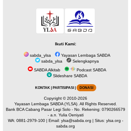
Ikuti Kami:
sabda_ylsa
Yayasan Lembaga SABDA
sabda_ylsa
Selengkapnya
SABDA Alkitab
Podcast SABDA
Slideshare SABDA
KONTAK
|
PARTISIPASI
|
DONASI
Copyright
© 2010-2026
Yayasan Lembaga SABDA (YLSA).
All Rights Reserved.
Bank BCA Cabang Pasar Legi Solo - No. Rekening: 0790266579
- a.n. Yulia Oeniyati
WA:
0881-2979-100
| Email:
ylsa@sabda.org
| Situs:
ylsa.org
-
sabda.org