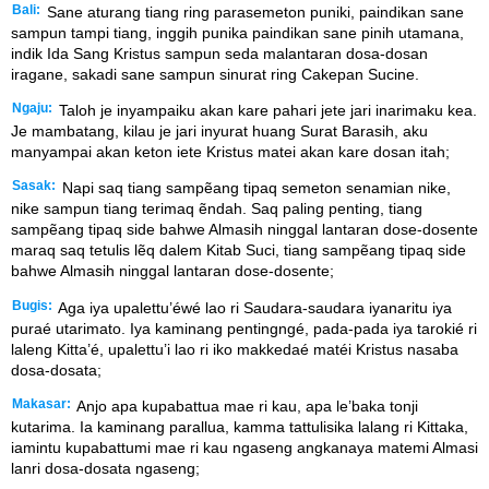
Bali:
Sane aturang tiang ring parasemeton puniki, paindikan sane
sampun tampi tiang, inggih punika paindikan sane pinih utamana,
indik Ida Sang Kristus sampun seda malantaran dosa-dosan
iragane, sakadi sane sampun sinurat ring Cakepan Sucine.
Ngaju:
Taloh je inyampaiku akan kare pahari jete jari inarimaku kea.
Je mambatang, kilau je jari inyurat huang Surat Barasih, aku
manyampai akan keton iete Kristus matei akan kare dosan itah;
Sasak:
Napi saq tiang sampẽang tipaq semeton senamian nike,
nike sampun tiang terimaq ẽndah. Saq paling penting, tiang
sampẽang tipaq side bahwe Almasih ninggal lantaran dose-dosente
maraq saq tetulis lẽq dalem Kitab Suci, tiang sampẽang tipaq side
bahwe Almasih ninggal lantaran dose-dosente;
Bugis:
Aga iya upalettu’éwé lao ri Saudara-saudara iyanaritu iya
puraé utarimato. Iya kaminang pentingngé, pada-pada iya tarokié ri
laleng Kitta’é, upalettu’i lao ri iko makkedaé matéi Kristus nasaba
dosa-dosata;
Makasar:
Anjo apa kupabattua mae ri kau, apa le’baka tonji
kutarima. Ia kaminang parallua, kamma tattulisika lalang ri Kittaka,
iamintu kupabattumi mae ri kau ngaseng angkanaya matemi Almasi
lanri dosa-dosata ngaseng;