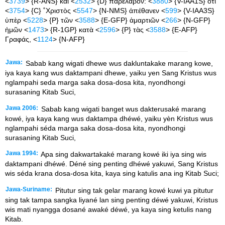
<
3739
> {R-ANS} καὶ <
2532
> {D} παρέλαβον: <
3880
> {V-IAA1S} ὅτι
<
3754
> {C} ˚Χριστὸς <
5547
> {N-NMS} ἀπέθανεν <
599
> {V-IAA3S}
ὑπὲρ <
5228
> {P} τῶν <
3588
> {E-GFP} ἁμαρτιῶν <
266
> {N-GFP}
ἡμῶν <
1473
> {R-1GP} κατὰ <
2596
> {P} τὰς <
3588
> {E-AFP}
Γραφάς, <
1124
> {N-AFP}
Jawa:
Sabab kang wigati dhewe wus dakluntakake marang kowe,
iya kaya kang wus daktampani dhewe, yaiku yen Sang Kristus wus
nglampahi seda marga saka dosa-dosa kita, nyondhongi
surasaning Kitab Suci,
Jawa 2006:
Sabab kang wigati banget wus dakterusaké marang
kowé, iya kaya kang wus daktampa dhéwé, yaiku yèn Kristus wus
nglampahi séda marga saka dosa-dosa kita, nyondhongi
surasaning Kitab Suci,
Jawa 1994:
Apa sing dakwartakaké marang kowé iki iya sing wis
daktampani dhéwé. Déné sing penting dhéwé yakuwi, Sang Kristus
wis séda krana dosa-dosa kita, kaya sing katulis ana ing Kitab Suci;
Jawa-Suriname:
Pitutur sing tak gelar marang kowé kuwi ya pitutur
sing tak tampa sangka liyané lan sing penting déwé yakuwi, Kristus
wis mati nyangga dosané awaké déwé, ya kaya sing ketulis nang
Kitab.