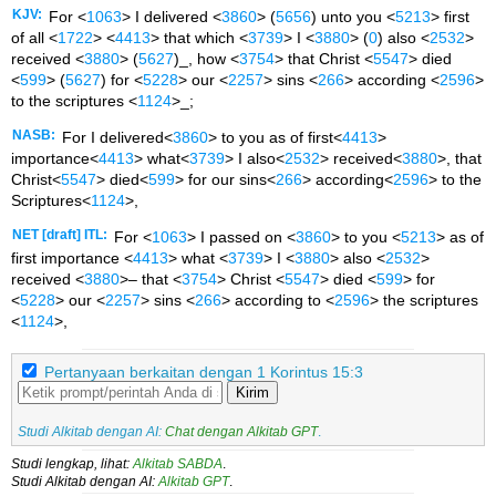
KJV:
For <
1063
> I delivered <
3860
> (
5656
) unto you <
5213
> first
of all <
1722
> <
4413
> that which <
3739
> I <
3880
> (
0
) also <
2532
>
received <
3880
> (
5627
)_, how <
3754
> that Christ <
5547
> died
<
599
> (
5627
) for <
5228
> our <
2257
> sins <
266
> according <
2596
>
to the scriptures <
1124
>_;
NASB:
For I delivered<
3860
> to you as of first<
4413
>
importance<
4413
> what<
3739
> I also<
2532
> received<
3880
>, that
Christ<
5547
> died<
599
> for our sins<
266
> according<
2596
> to the
Scriptures<
1124
>,
NET [draft] ITL:
For <
1063
> I passed on <
3860
> to you <
5213
> as of
first importance <
4413
> what <
3739
> I <
3880
> also <
2532
>
received <
3880
>– that <
3754
> Christ <
5547
> died <
599
> for
<
5228
> our <
2257
> sins <
266
> according to <
2596
> the scriptures
<
1124
>,
Pertanyaan berkaitan dengan 1 Korintus 15:3
Kirim
Studi Alkitab dengan AI:
Chat dengan Alkitab GPT
.
Studi lengkap, lihat:
Alkitab SABDA
.
Studi Alkitab dengan AI:
Alkitab GPT
.