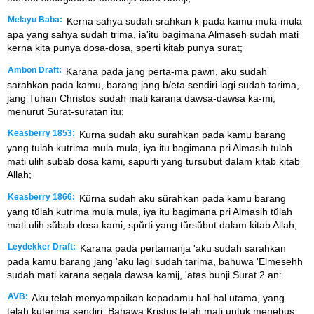
Melayu Baba:
Kerna sahya sudah srahkan k-pada kamu mula-mula
apa yang sahya sudah trima, ia'itu bagimana Almaseh sudah mati
kerna kita punya dosa-dosa, sperti kitab punya surat;
Ambon Draft:
Karana pada jang perta-ma pawn, aku sudah
sarahkan pada kamu, barang jang b/eta sendiri lagi sudah tarima,
jang Tuhan Christos sudah mati karana dawsa-dawsa ka-mi,
menurut Surat-suratan itu;
Keasberry 1853:
Kurna sudah aku surahkan pada kamu barang
yang tulah kutrima mula mula, iya itu bagimana pri Almasih tulah
mati ulih subab dosa kami, sapurti yang tursubut dalam kitab kitab
Allah;
Keasberry 1866:
Kŭrna sudah aku sŭrahkan pada kamu barang
yang tŭlah kutrima mula mula, iya itu bagimana pri Almasih tŭlah
mati ulih sŭbab dosa kami, spŭrti yang tŭrsŭbut dalam kitab Allah;
Leydekker Draft:
Karana pada pertamanja 'aku sudah sarahkan
pada kamu barang jang 'aku lagi sudah tarima, bahuwa 'Elmesehh
sudah mati karana segala dawsa kamij, 'atas bunji Surat 2 an:
AVB:
Aku telah menyampaikan kepadamu hal-hal utama, yang
telah kuterima sendiri: Bahawa Kristus telah mati untuk menebus