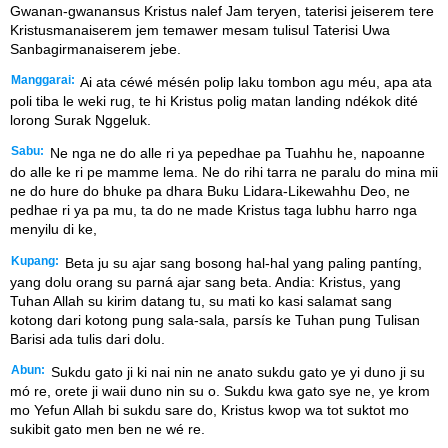
Gwanan-gwanansus Kristus nalef Jam teryen, taterisi jeiserem tere
Kristusmanaiserem jem temawer mesam tulisul Taterisi Uwa
Sanbagirmanaiserem jebe.
Manggarai:
Ai ata céwé mésén polip laku tombon agu méu, apa ata
poli tiba le weki rug, te hi Kristus polig matan landing ndékok dité
lorong Surak Nggeluk.
Sabu:
Ne nga ne do alle ri ya pepedhae pa Tuahhu he, napoanne
do alle ke ri pe mamme lema. Ne do rihi tarra ne paralu do mina mii
ne do hure do bhuke pa dhara Buku Lidara-Likewahhu Deo, ne
pedhae ri ya pa mu, ta do ne made Kristus taga lubhu harro nga
menyilu di ke,
Kupang:
Beta ju su ajar sang bosong hal-hal yang paling pantíng,
yang dolu orang su parná ajar sang beta. Andia: Kristus, yang
Tuhan Allah su kirim datang tu, su mati ko kasi salamat sang
kotong dari kotong pung sala-sala, parsís ke Tuhan pung Tulisan
Barisi ada tulis dari dolu.
Abun:
Sukdu gato ji ki nai nin ne anato sukdu gato ye yi duno ji su
mó re, orete ji waii duno nin su o. Sukdu kwa gato sye ne, ye krom
mo Yefun Allah bi sukdu sare do, Kristus kwop wa tot suktot mo
sukibit gato men ben ne wé re.