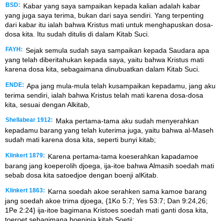
BSD:
Kabar yang saya sampaikan kepada kalian adalah kabar
yang juga saya terima, bukan dari saya sendiri. Yang terpenting
dari kabar itu ialah bahwa Kristus mati untuk menghapuskan dosa-
dosa kita. Itu sudah ditulis di dalam Kitab Suci.
FAYH:
Sejak semula sudah saya sampaikan kepada Saudara apa
yang telah diberitahukan kepada saya, yaitu bahwa Kristus mati
karena dosa kita, sebagaimana dinubuatkan dalam Kitab Suci.
ENDE:
Apa jang mula-mula telah kusampaikan kepadamu, jang aku
terima sendiri, ialah bahwa Kristus telah mati karena dosa-dosa
kita, sesuai dengan Alkitab,
Shellabear 1912:
Maka pertama-tama aku sudah menyerahkan
kepadamu barang yang telah kuterima juga, yaitu bahwa al-Maseh
sudah mati karena dosa kita, seperti bunyi kitab;
Klinkert 1879:
Karena pertama-tama koeserahkan kapadamoe
barang jang koeperolih djoega, ija-itoe bahwa Almasih soedah mati
sebab dosa kita satoedjoe dengan boenji alKitab.
Klinkert 1863:
Karna soedah akoe serahken sama kamoe barang
jang soedah akoe trima djoega, {1Ko 5:7; Yes 53:7; Dan 9:24,26;
1Pe 2:24} ija-itoe bagimana Kristoes soedah mati ganti dosa kita,
toeroet sebagimana boeninja kitab Soetji;