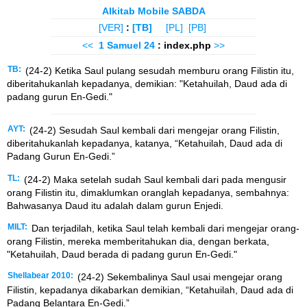
Alkitab Mobile SABDA
[VER]
:
[TB]
[PL]
[PB]
<<
1 Samuel
24
: index.php
>>
TB:
(24-2) Ketika Saul pulang sesudah memburu orang Filistin itu,
diberitahukanlah kepadanya, demikian: "Ketahuilah, Daud ada di
padang gurun En-Gedi."
AYT:
(24-2) Sesudah Saul kembali dari mengejar orang Filistin,
diberitahukanlah kepadanya, katanya, “Ketahuilah, Daud ada di
Padang Gurun En-Gedi.”
TL:
(24-2) Maka setelah sudah Saul kembali dari pada mengusir
orang Filistin itu, dimaklumkan oranglah kepadanya, sembahnya:
Bahwasanya Daud itu adalah dalam gurun Enjedi.
MILT:
Dan terjadilah, ketika Saul telah kembali dari mengejar orang-
orang Filistin, mereka memberitahukan dia, dengan berkata,
"Ketahuilah, Daud berada di padang gurun En-Gedi."
Shellabear 2010:
(24-2) Sekembalinya Saul usai mengejar orang
Filistin, kepadanya dikabarkan demikian, “Ketahuilah, Daud ada di
Padang Belantara En-Gedi.”