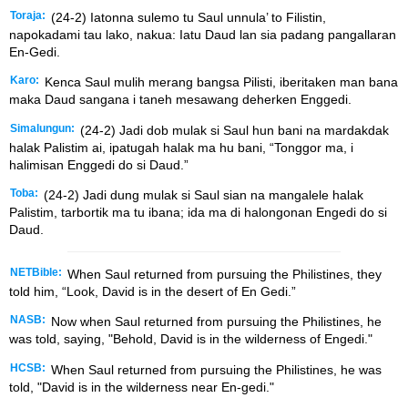
Toraja:
(24-2) Iatonna sulemo tu Saul unnula’ to Filistin,
napokadami tau lako, nakua: Iatu Daud lan sia padang pangallaran
En-Gedi.
Karo:
Kenca Saul mulih merang bangsa Pilisti, iberitaken man bana
maka Daud sangana i taneh mesawang deherken Enggedi.
Simalungun:
(24-2) Jadi dob mulak si Saul hun bani na mardakdak
halak Palistim ai, ipatugah halak ma hu bani, “Tonggor ma, i
halimisan Enggedi do si Daud.”
Toba:
(24-2) Jadi dung mulak si Saul sian na mangalele halak
Palistim, tarbortik ma tu ibana; ida ma di halongonan Engedi do si
Daud.
NETBible:
When Saul returned from pursuing the Philistines, they
told him, “Look, David is in the desert of En Gedi.”
NASB:
Now when Saul returned from pursuing the Philistines, he
was told, saying, "Behold, David is in the wilderness of Engedi."
HCSB:
When Saul returned from pursuing the Philistines, he was
told, "David is in the wilderness near En-gedi."