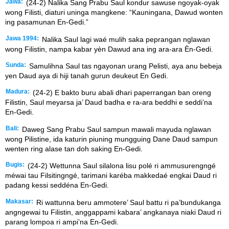
Jawa:
(24-2) Nalika Sang Prabu Saul kondur sawuse ngoyak-oyak
wong Filisti, diaturi uninga mangkene: “Kauningana, Dawud wonten
ing pasamunan En-Gedi.”
Jawa 1994:
Nalika Saul lagi waé mulih saka peprangan nglawan
wong Filistin, nampa kabar yèn Dawud ana ing ara-ara Èn-Gedi.
Sunda:
Samulihna Saul tas ngayonan urang Pelisti, aya anu bebeja
yen Daud aya di hiji tanah gurun deukeut En Gedi.
Madura:
(24-2) E bakto buru abali dhari paperrangan ban oreng
Filistin, Saul meyarsa ja’ Daud badha e ra-ara beddhi e seddi’na
En-Gedi.
Bali:
Daweg Sang Prabu Saul sampun mawali mayuda nglawan
wong Pilistine, ida katurin piuning mungguing Dane Daud sampun
wenten ring alase tan doh saking En-Gedi.
Bugis:
(24-2) Wettunna Saul silalona lisu polé ri ammusurengngé
méwai tau Filsitingngé, tarimani karéba makkedaé engkai Daud ri
padang kessi seddéna En-Gedi.
Makasar:
Ri wattunna beru ammotere’ Saul battu ri pa’bundukanga
angngewai tu Filistin, anggappami kabara’ angkanaya niaki Daud ri
parang lompoa ri ampi’na En-Gedi.