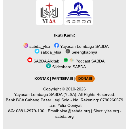
Ikuti Kami:
sabda_ylsa
Yayasan Lembaga SABDA
sabda_ylsa
Selengkapnya
SABDA Alkitab
Podcast SABDA
Slideshare SABDA
KONTAK
|
PARTISIPASI
|
DONASI
Copyright
© 2010-2026
Yayasan Lembaga SABDA (YLSA).
All Rights Reserved.
Bank BCA Cabang Pasar Legi Solo - No. Rekening: 0790266579
- a.n. Yulia Oeniyati
WA:
0881-2979-100
| Email:
ylsa@sabda.org
| Situs:
ylsa.org
-
sabda.org