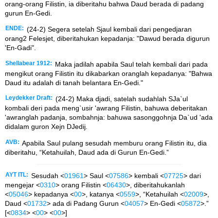
orang-orang Filistin, ia diberitahu bahwa Daud berada di padang
gurun En-Gedi.
ENDE:
(24-2) Segera setelah Sjaul kembali dari pengedjaran
orang2 Felesjet, diberitahukan kepadanja: "Dawud berada digurun
'En-Gadi".
Shellabear 1912:
Maka jadilah apabila Saul telah kembali dari pada
mengikut orang Filistin itu dikabarkan oranglah kepadanya: "Bahwa
Daud itu adalah di tanah belantara En-Gedi."
Leydekker Draft:
(24-2) Maka djadi, satelah sudahlah SJa`ul
kombali deri pada meng`usir 'awrang Filistin, bahuwa deberitakan
'awranglah padanja, sombahnja: bahuwa sasonggohnja Da`ud 'ada
didalam guron Xejn DJedij.
AVB:
Apabila Saul pulang sesudah memburu orang Filistin itu, dia
diberitahu, “Ketahuilah, Daud ada di Gurun En-Gedi.”
AYT ITL:
Sesudah <
01961
> Saul <
07586
> kembali <
07725
> dari
mengejar <
0310
> orang Filistin <
06430
>, diberitahukanlah
<
05046
> kepadanya <
00
>, katanya <
0559
>, “Ketahuilah <
02009
>,
Daud <
01732
> ada di Padang Gurun <
04057
> En-Gedi <
05872
>.”
[<
0834
> <
00
> <
00
>]