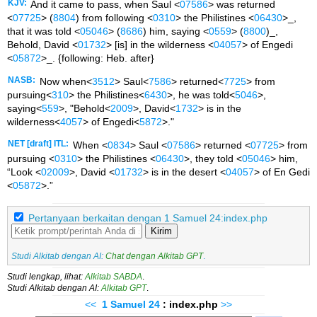
KJV:
And it came to pass, when Saul <
07586
> was returned
<
07725
> (
8804
) from following <
0310
> the Philistines <
06430
>_,
that it was told <
05046
> (
8686
) him, saying <
0559
> (
8800
)_,
Behold, David <
01732
> [is] in the wilderness <
04057
> of Engedi
<
05872
>_. {following: Heb. after}
NASB:
Now when<
3512
> Saul<
7586
> returned<
7725
> from
pursuing<
310
> the Philistines<
6430
>, he was told<
5046
>,
saying<
559
>, "Behold<
2009
>, David<
1732
> is in the
wilderness<
4057
> of Engedi<
5872
>."
NET [draft] ITL:
When <
0834
> Saul <
07586
> returned <
07725
> from
pursuing <
0310
> the Philistines <
06430
>, they told <
05046
> him,
“Look <
02009
>, David <
01732
> is in the desert <
04057
> of En Gedi
<
05872
>.”
Pertanyaan berkaitan dengan 1 Samuel 24:index.php
Kirim
Studi Alkitab dengan AI:
Chat dengan Alkitab GPT
.
Studi lengkap, lihat:
Alkitab SABDA
.
Studi Alkitab dengan AI:
Alkitab GPT
.
<<
1 Samuel
24
: index.php
>>