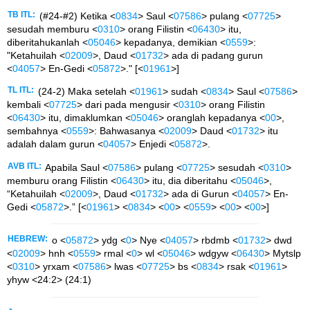
TB ITL:
(#24-#2) Ketika <
0834
> Saul <
07586
> pulang <
07725
>
sesudah memburu <
0310
> orang Filistin <
06430
> itu,
diberitahukanlah <
05046
> kepadanya, demikian <
0559
>:
"Ketahuilah <
02009
>, Daud <
01732
> ada di padang gurun
<
04057
> En-Gedi <
05872
>." [<
01961
>]
TL ITL:
(24-2) Maka setelah <
01961
> sudah <
0834
> Saul <
07586
>
kembali <
07725
> dari pada mengusir <
0310
> orang Filistin
<
06430
> itu, dimaklumkan <
05046
> oranglah kepadanya <
00
>,
sembahnya <
0559
>: Bahwasanya <
02009
> Daud <
01732
> itu
adalah dalam gurun <
04057
> Enjedi <
05872
>.
AVB ITL:
Apabila Saul <
07586
> pulang <
07725
> sesudah <
0310
>
memburu orang Filistin <
06430
> itu, dia diberitahu <
05046
>,
“Ketahuilah <
02009
>, Daud <
01732
> ada di Gurun <
04057
> En-
Gedi <
05872
>.” [<
01961
> <
0834
> <
00
> <
0559
> <
00
> <
00
>]
HEBREW:
o <
05872
> ydg <
0
> Nye <
04057
> rbdmb <
01732
> dwd
<
02009
> hnh <
0559
> rmal <
0
> wl <
05046
> wdgyw <
06430
> Mytslp
<
0310
> yrxam <
07586
> lwas <
07725
> bs <
0834
> rsak <
01961
>
yhyw <24:2> (24:1)