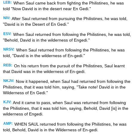
LEB:
When Saul came back from fighting the Philistines, he was
told "Now David is in the desert near En Gedi."
NIV:
After Saul returned from pursuing the Philistines, he was told,
"David is in the Desert of En Gedi."
ESV:
When Saul returned from following the Philistines, he was told,
"Behold, David is in the wilderness of Engedi."
NRSV:
When Saul returned from following the Philistines, he was
told, "David is in the wilderness of En-gedi."
REB:
On his return from the pursuit of the Philistines, Saul learnt
that David was in the wilderness of En-gedi.
NKJV:
Now it happened, when Saul had returned from following the
Philistines, that it was told him, saying, "Take note! David
is
in the
Wilderness of En Gedi."
KJV:
And it came to pass, when Saul was returned from following
the Philistines, that it was told him, saying, Behold, David [is] in the
wilderness of Engedi.
AMP:
WHEN SAUL returned from following the Philistines, he was
told, Behold, David is in the Wilderness of En-gedi.