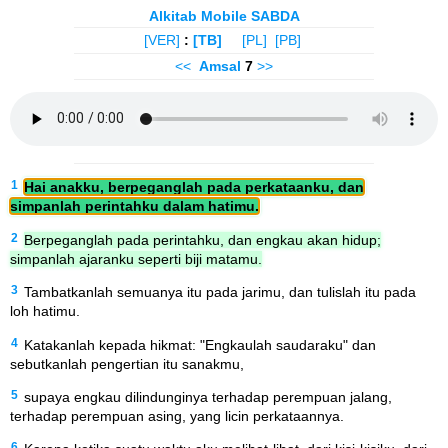
Alkitab Mobile SABDA
[VER]
:
[TB]
[PL]
[PB]
<<
Amsal
7
>>
1
Hai anakku, berpeganglah pada perkataanku, dan
simpanlah perintahku dalam hatimu.
2
Berpeganglah pada perintahku, dan engkau akan hidup;
simpanlah ajaranku seperti biji matamu.
3
Tambatkanlah semuanya itu pada jarimu, dan tulislah itu pada
loh hatimu.
4
Katakanlah kepada hikmat: "Engkaulah saudaraku" dan
sebutkanlah pengertian itu sanakmu,
5
supaya engkau dilindunginya terhadap perempuan jalang,
terhadap perempuan asing, yang licin perkataannya.
6