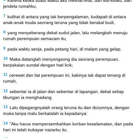
Karena ketika suatu waktu aku melihat-lihat, dari kisi-kisiku, dari
jendela rumahku,
7
kulihat di antara yang tak berpengalaman, kudapati di antara
anak-anak muda seorang teruna yang tidak berakal budi,
8
yang menyeberang dekat sudut jalan, lalu melangkah menuju
rumah perempuan semacam itu,
9
pada waktu senja, pada petang hari, di malam yang gelap.
10
Maka datanglah menyongsong dia seorang perempuan,
berpakaian sundal dengan hati licik;
11
cerewet dan liat perempuan ini, kakinya tak dapat tenang di
rumah,
12
sebentar ia di jalan dan sebentar di lapangan, dekat setiap
tikungan ia menghadang.
13
Lalu dipegangnyalah orang teruna itu dan diciumnya, dengan
muka tanpa malu berkatalah ia kepadanya:
14
"Aku harus mempersembahkan korban keselamatan, dan pada
hari ini telah kubayar nazarku itu.