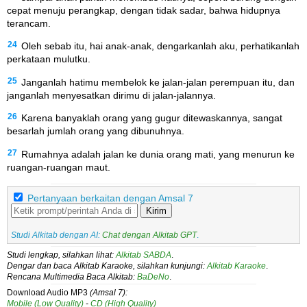
cepat menuju perangkap, dengan tidak sadar, bahwa hidupnya
terancam.
24
Oleh sebab itu, hai anak-anak, dengarkanlah aku, perhatikanlah
perkataan mulutku.
25
Janganlah hatimu membelok ke jalan-jalan perempuan itu, dan
janganlah menyesatkan dirimu di jalan-jalannya.
26
Karena banyaklah orang yang gugur ditewaskannya, sangat
besarlah jumlah orang yang dibunuhnya.
27
Rumahnya adalah jalan ke dunia orang mati, yang menurun ke
ruangan-ruangan maut.
Pertanyaan berkaitan dengan Amsal 7
Kirim
Studi Alkitab dengan AI:
Chat dengan Alkitab GPT
.
Studi lengkap, silahkan lihat:
Alkitab SABDA
.
Dengar dan baca Alkitab Karaoke, silahkan kunjungi:
Alkitab Karaoke
.
Rencana Multimedia Baca Alkitab:
BaDeNo
.
Download Audio MP3
(Amsal 7):
Mobile (Low Quality)
-
CD (High Quality)