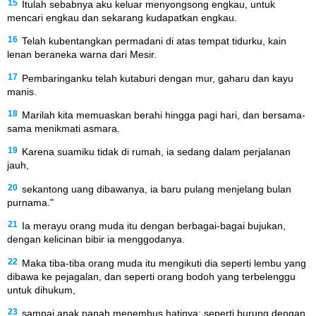
15
Itulah sebabnya aku keluar menyongsong engkau, untuk
mencari engkau dan sekarang kudapatkan engkau.
16
Telah kubentangkan permadani di atas tempat tidurku, kain
lenan beraneka warna dari Mesir.
17
Pembaringanku telah kutaburi dengan mur, gaharu dan kayu
manis.
18
Marilah kita memuaskan berahi hingga pagi hari, dan bersama-
sama menikmati asmara.
19
Karena suamiku tidak di rumah, ia sedang dalam perjalanan
jauh,
20
sekantong uang dibawanya, ia baru pulang menjelang bulan
purnama."
21
Ia merayu orang muda itu dengan berbagai-bagai bujukan,
dengan kelicinan bibir ia menggodanya.
22
Maka tiba-tiba orang muda itu mengikuti dia seperti lembu yang
dibawa ke pejagalan, dan seperti orang bodoh yang terbelenggu
untuk dihukum,
23
sampai anak panah menembus hatinya; seperti burung dengan