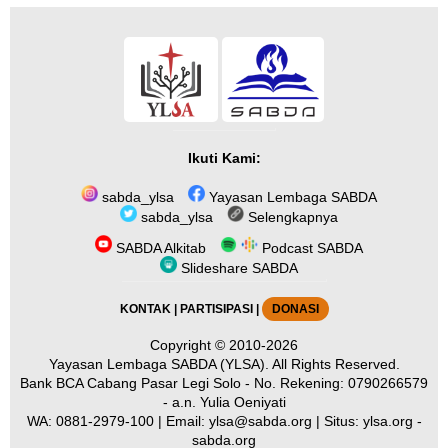
Ikuti Kami:
sabda_ylsa
Yayasan Lembaga SABDA
sabda_ylsa
Selengkapnya
SABDA Alkitab
Podcast SABDA
Slideshare SABDA
KONTAK
|
PARTISIPASI
|
DONASI
Copyright
© 2010-2026
Yayasan Lembaga SABDA (YLSA).
All Rights Reserved.
Bank BCA Cabang Pasar Legi Solo - No. Rekening: 0790266579
- a.n. Yulia Oeniyati
WA:
0881-2979-100
| Email:
ylsa@sabda.org
| Situs:
ylsa.org
-
sabda.org