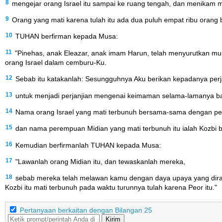
8
mengejar orang Israel itu sampai ke ruang tengah, dan menikam me
9
Orang yang mati karena tulah itu ada dua puluh empat ribu orang
10
TUHAN berfirman kepada Musa:
11
"Pinehas, anak Eleazar, anak imam Harun, telah menyurutkan mur
orang Israel dalam cemburu-Ku.
12
Sebab itu katakanlah: Sesungguhnya Aku berikan kepadanya perj
13
untuk menjadi perjanjian mengenai keimaman selama-lamanya bagi
14
Nama orang Israel yang mati terbunuh bersama-sama dengan pere
15
dan nama perempuan Midian yang mati terbunuh itu ialah Kozbi bin
16
Kemudian berfirmanlah TUHAN kepada Musa:
17
"Lawanlah orang Midian itu, dan tewaskanlah mereka,
18
sebab mereka telah melawan kamu dengan daya upaya yang dira
Kozbi itu mati terbunuh pada waktu turunnya tulah karena Peor itu."
Pertanyaan berkaitan dengan Bilangan 25
Kirim