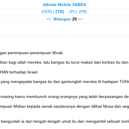
Alkitab Mobile SABDA
[VER]
:
[TB]
[PL]
[PB]
<<
Bilangan
25
>>
 dengan perempuan-perempuan Moab.
n bagi allah mereka, lalu bangsa itu turut makan dari korban itu da
HAN terhadap Israel;
yang mengepalai bangsa itu dan gantunglah mereka di hadapan TUHA
ng-masing kamu membunuh orang-orangnya yang telah berpasangan de
mpuan Midian kepada sanak saudaranya dengan dilihat Musa dan segen
un, bangunlah ia dari tengah-tengah umat itu dan mengambil sebuah tom