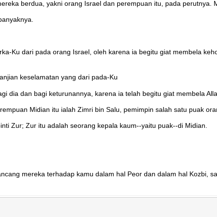
reka berdua, yakni orang Israel dan perempuan itu, pada perutnya. M
 banyaknya.
ka-Ku dari pada orang Israel, oleh karena ia begitu giat membela keh
anjian keselamatan yang dari pada-Ku
 dia dan bagi keturunannya, karena ia telah begitu giat membela Al
mpuan Midian itu ialah Zimri bin Salu, pemimpin salah satu puak or
ti Zur; Zur itu adalah seorang kepala kaum--yaitu puak--di Midian.
ncang mereka terhadap kamu dalam hal Peor dan dalam hal Kozbi, s