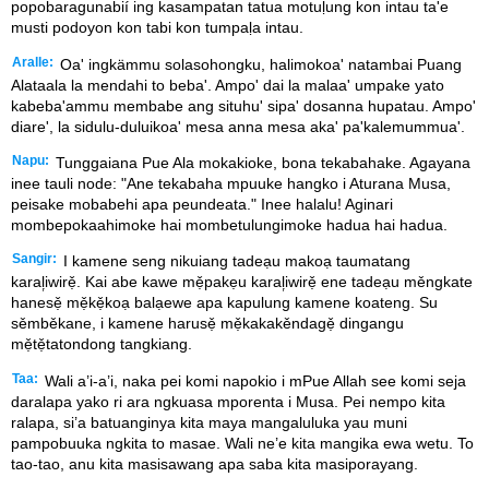
popobaragunabií ing kasampatan tatua motuḷung kon intau ta'e
musti podoyon kon tabi kon tumpaḷa intau.
Aralle:
Oa' ingkämmu solasohongku, halimokoa' natambai Puang
Alataala la mendahi to beba'. Ampo' dai la malaa' umpake yato
kabeba'ammu membabe ang situhu' sipa' dosanna hupatau. Ampo'
diare', la sidulu-duluikoa' mesa anna mesa aka' pa'kalemummua'.
Napu:
Tunggaiana Pue Ala mokakioke, bona tekabahake. Agayana
inee tauli node: "Ane tekabaha mpuuke hangko i Aturana Musa,
peisake mobabehi apa peundeata." Inee halalu! Aginari
mombepokaahimoke hai mombetulungimoke hadua hai hadua.
Sangir:
I kamene seng nikuiang tadeạu makoạ taumatang
karal᷊iwirẹ̌. Kai abe kawe mẹ̌pakẹu karal᷊iwirẹ̌ ene tadeạu měngkate
hanesẹ̌ mẹ̌kẹ̌koạ balạewe apa kapulung kamene koateng. Su
sěmběkane, i kamene harusẹ̌ mẹ̌kakakěndagẹ̌ dingangu
mẹ̌tẹ̌tatondong tangkiang.
Taa:
Wali a’i-a’i, naka pei komi napokio i mPue Allah see komi seja
daralapa yako ri ara ngkuasa mporenta i Musa. Pei nempo kita
ralapa, si’a batuanginya kita maya mangaluluka yau muni
pampobuuka ngkita to masae. Wali ne’e kita mangika ewa wetu. To
tao-tao, anu kita masisawang apa saba kita masiporayang.