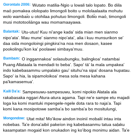
Gorontalo 2006:
Wutato matilia-Ngio u lowali talo lopato. Bo diila
mao̒ pomakea ololopato limongoli boito u mololaalaaita mohutu
wolo wambai̒o u otohilaa pohutuo limongoli. Bolii̒o mao̒, timongoli
musi mototoolia̒nga wau momamaayawa.
Balantak:
Utu-utus! Kuu ni'ange kada' sida mian men sianmo
nipo'ata'. Mau mune' sianmo nipo'ata', alia i kuu munsurikon se'
daa sida mongoloingi pingkira'na noa men dosaon, kasee
pookolingu'kon ka' poolawei simbaya'muu.
Bambam:
O inggannakoa' solasubungku, balingkoa' natambai
Puang Allataala la mendadi to beba'. Sapo' tä' la mala umpakea'
indo kabebasammu umpalako gau' situhu'na sipa' dosana hupatau.
Sapo' ia hia, la sipamoloikoa' mesa sola mesa kahana
pa'kamasemua'.
Kaili Da'a:
Sampesuwu-sampesuwu, komi nipokio Alatala ala
rakabasaka nggari Atura-atura agama. Tapi ne'e sampe etu majadi
loga ka komi mantuki mpengele-ngele dota rara to naja'a. Tapi
komi kana mosipotowe samba'a bo samba'a bo mositulungi,
Mongondow:
Utat mita! Mo'ikow aindon inoinií mobalií intau inta
nobebas. Ta'e dona'aibií pakeíon ing kabebasanmu tatua saḷaku
kasampatan mogaid kon onukadon ing ko'ibog monimu aidan. Ta'e