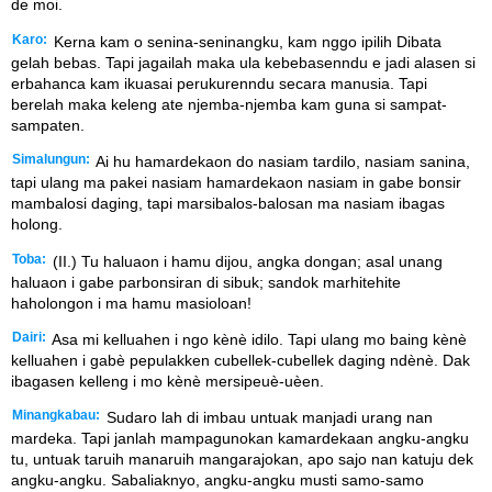
de moi.
Karo:
Kerna kam o senina-seninangku, kam nggo ipilih Dibata
gelah bebas. Tapi jagailah maka ula kebebasenndu e jadi alasen si
erbahanca kam ikuasai perukurenndu secara manusia. Tapi
berelah maka keleng ate njemba-njemba kam guna si sampat-
sampaten.
Simalungun:
Ai hu hamardekaon do nasiam tardilo, nasiam sanina,
tapi ulang ma pakei nasiam hamardekaon nasiam in gabe bonsir
mambalosi daging, tapi marsibalos-balosan ma nasiam ibagas
holong.
Toba:
(II.) Tu haluaon i hamu dijou, angka dongan; asal unang
haluaon i gabe parbonsiran di sibuk; sandok marhitehite
haholongon i ma hamu masioloan!
Dairi:
Asa mi kelluahen i ngo kènè idilo. Tapi ulang mo baing kènè
kelluahen i gabè pepulakken cubellek-cubellek daging ndènè. Dak
ibagasen kelleng i mo kènè mersipeuè-uèen.
Minangkabau:
Sudaro lah di imbau untuak manjadi urang nan
mardeka. Tapi janlah mampagunokan kamardekaan angku-angku
tu, untuak taruih manaruih mangarajokan, apo sajo nan katuju dek
angku-angku. Sabaliaknyo, angku-angku musti samo-samo