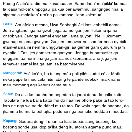
Puang Allata'alla dio mai kasabuasan. Sapo daua' ma'pikki' kumua
la loasamokoa' umpogau' pa'kua penawammu, sangngadinna la
sipamolo-moloikoa' ura'na pa'kamase illaan kalemua'.
Berik:
Am afelen mesna, Uwa Sanbagiri Jei ims jenbebili aamei
Jem angtanef igama gwef, jega aamei gamjon Hukumu ijama
onsobiyen. Jengga aamei enggam ijama guyon, "Nei Hukumem
gwonap nejama gweyan. Ga jem temawer nei samfer nesa eyebili
etam-etama ini nemna unggwan-giri aa gemer gam gunurum jam
eyebife." Fas, jes gamserem gamyan. Jengga bunarsusfer ga
enggam, aamei in ina ga jam isa nesiksonanna, ane jega jem
temawer aamei ina ga jam isa batominenne.
Manggarai:
Asé ka’én, bo tu’ung méu poli pilés kudut céla. Maik
néka papé le méu céla hitu latang te pandé ndékok, maik nahé
méu momang agu keturu cama taus.
Sabu:
Do alla ke tuahhu he pepedoa ta jadhi ddau do balla kattu.
Tapulara ne lua balla kattu mu do naanne bhole pake ta tao loro-
loro ne nga we ne do ddhei mu ta tao. Do wala ngati do naanne, do
jhamma ke mu ta pehajha-peddhei nga pemoko heddau ri heddau.
Kupang:
Sodara dong! Tuhan su kasi bebas sang bosong, ko
bosong sonde usa idop taꞌika deng itu atoran agama pung mau.