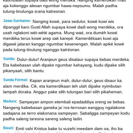
katimbalan supaya dadi wong merdika. Nanging kamerdikan mau
aja kokenggo alesan ngumbar hawa-nepsumu. Malah padha
tulung-tinulunga srana katresnan.
Jawa-Suriname:
Nanging kowé, para sedulur, kowé kuwi wis
dipanggil karo Gusti Allah supaya kowé dadi wong merdéka, ora
usah nglakoni wèt-wèté agama. Mung waé, ora dumèh kowé
merdéka terus kowé arep sak karepé. Kamerdékaan kuwi aja
digawé jalaran kanggo ngumbar kesenengan. Malah apiké kowé
pada tulung-tinulung nganggo katrésnan.
Sunda:
Dulur-dulur! Aranjeun geus disalaur supaya bebas merdeka.
Eta kabebasan ulah dipake ngumbar kahayang, kudu dipake silih
pikanyaah, silih bantu.
Sunda Formal:
Kapan aranjeun mah, dulur-dulur, geus disaur ka
alam merdika. Cik, eta kamerdikaan teh ulah dipake nyimbutan
lampah doraka. Anggur pake silih tulungan bari silih pikaheman.
Madura:
Sampeyan ampon etembali epadaddiya oreng se bebas.
Nangeng kabebasan ganeka ja’ ros-terrosan eangguy ngalakone
sadajana se terro elakonana sampeyan. Sabaligga sampeyan kodu
padha saleng taresna sareng saleng ladin.
Bauzi:
Emti vahi Kristus bake tu vuzehi meedam dam oa, iho ba