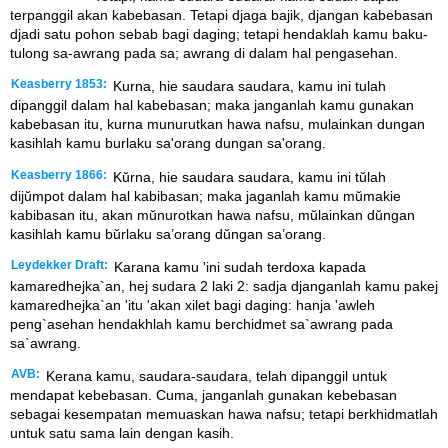
terpanggil akan kabebasan. Tetapi djaga bajik, djangan kabebasan
djadi satu pohon sebab bagi daging; tetapi hendaklah kamu baku-
tulong sa-awrang pada sa; awrang di dalam hal pengasehan.
Keasberry 1853:
Kurna, hie saudara saudara, kamu ini tulah
dipanggil dalam hal kabebasan; maka janganlah kamu gunakan
kabebasan itu, kurna munurutkan hawa nafsu, mulainkan dungan
kasihlah kamu burlaku sa'orang dungan sa'orang.
Keasberry 1866:
Kŭrna, hie saudara saudara, kamu ini tŭlah
dijŭmpot dalam hal kabibasan; maka jaganlah kamu mŭmakie
kabibasan itu, akan mŭnurotkan hawa nafsu, mŭlainkan dŭngan
kasihlah kamu bŭrlaku sa’orang dŭngan sa’orang.
Leydekker Draft:
Karana kamu 'ini sudah terdoxa kapada
kamaredhejka`an, hej sudara 2 laki 2: sadja djanganlah kamu pakej
kamaredhejka`an 'itu 'akan xilet bagi daging: hanja 'awleh
peng`asehan hendakhlah kamu berchidmet sa`awrang pada
sa`awrang.
AVB:
Kerana kamu, saudara-saudara, telah dipanggil untuk
mendapat kebebasan. Cuma, janganlah gunakan kebebasan
sebagai kesempatan memuaskan hawa nafsu; tetapi berkhidmatlah
untuk satu sama lain dengan kasih.