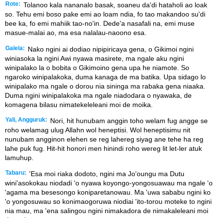
Rote:
Tolanoo kala nananalo basak, soaneu da'di hataholi ao loak
so. Tehu emi boso pake emi ao loam ndia, fo tao makandoo su'di
bee ka, fo emi mahiik tao-no'in. Dede'a nasafali na, emi muse
masue-malai ao, ma esa nalalau-naoono esa.
Galela:
Nako ngini ai dodiao nipipiricaya gena, o Gikimoi ngini
winiasoka la ngini Awi nyawa masirete, ma ngale aku ngini
winipalako la o bobita o Gikimoino gena upa he niamote. So
ngaroko winipalakoka, duma kanaga de ma batika. Upa sidago lo
winipalako ma ngale o dorou nia sininga ma rabaka gena niaaka.
Duma ngini winipalakoka ma ngale niadodara o nyawaka, de
komagena bilasu nimatekeleleani moi de moika.
Yali, Angguruk:
Nori, hit hunubam anggin toho welam fug angge se
roho welamag ulug Allahn wol heneptisi. Wol heneptisimu nit
nunubam angginon elehen se reg lahereg siyag ane tehe ha reg
lahe puk fug. Hit-hit honori men hinindi roho wereg lit let-ler atuk
lamuhup.
Tabaru:
'Esa moi riaka dodoto, ngini ma Jo'oungu ma Dutu
wini'asokokau niodadi 'o nyawa koyongo-yongosuawau ma ngale 'o
'agama ma besesongo koniparetanowau. Ma 'uwa sababu ngini ko
'o yongosuwau so konimaogoruwa niodiai 'ito-torou moteke to ngini
nia mau, ma 'ena salingou ngini nimakadora de nimakaleleani moi