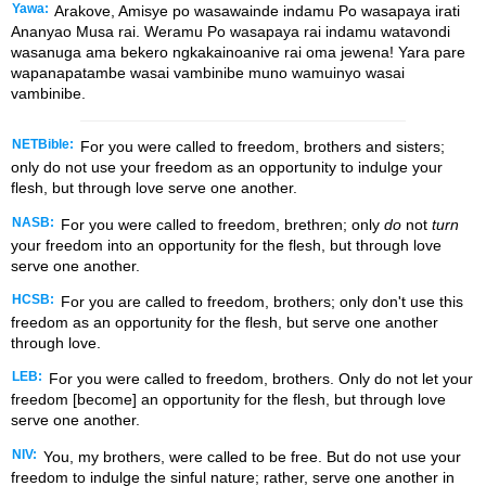
Yawa:
Arakove, Amisye po wasawainde indamu Po wasapaya irati
Ananyao Musa rai. Weramu Po wasapaya rai indamu watavondi
wasanuga ama bekero ngkakainoanive rai oma jewena! Yara pare
wapanapatambe wasai vambinibe muno wamuinyo wasai
vambinibe.
NETBible:
For you were called to freedom, brothers and sisters;
only do not use your freedom as an opportunity to indulge your
flesh, but through love serve one another.
NASB:
For you were called to freedom, brethren; only
do
not
turn
your freedom into an opportunity for the flesh, but through love
serve one another.
HCSB:
For you are called to freedom, brothers; only don't use this
freedom as an opportunity for the flesh, but serve one another
through love.
LEB:
For you were called to freedom, brothers. Only do not let your
freedom [become] an opportunity for the flesh, but through love
serve one another.
NIV:
You, my brothers, were called to be free. But do not use your
freedom to indulge the sinful nature; rather, serve one another in