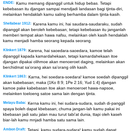
ENDE:
Kamu memang dipanggil untuk hidup bebas. Tetapi
kebebasan itu djangan sampai mendjadi landasan bagi tjinta-diri,
melainkan hendaklah kamu saling berhamba dalam tjinta-kasih.
Shellabear 1912:
Karena kamu ini, hai saudara-saudaraku, sudah
dipanggil akan beroleh kebebasan; tetapi kebebasan itu janganlah
memberi tempat akan hawa nafsu, melainkan oleh kasih hendaklah
kamu menjadi hamba seorang kepada seorang.
Klinkert 1879:
Karena, hai saoedara-saoedara, kamoe telah
dipanggil kapada kamardahekaan, tetapi kamardahekaan itoe
djangan dipakai olihmoe akan menoeroet daging, melainkan akan
berchidmat sa'orang akan sa'orang olih kasih.
Klinkert 1863:
Karna, hei soedara-soedara! kamoe soedah dipanggil
akan kabebasan; maka {1Ko 8:9; 1Pe 2:16; Yud 1:4} djangan
kamoe pake kabebasan itoe akan menoeroet hawa-napsoe,
melainken toeloeng satoe sama lain dengan tjinta.
Melayu Baba:
Kerna kamu ini, hei sudara-sudara, sudah di-panggil
spaya boleh dapat kbebasan; chuma jangan-lah kamu pakai ini
kbebasan jadi satu jalan mau turut tabi'at dunia, ttapi oleh kaseh
biar-lah kamu mnjadi hamba satu sama lain.
Ambon Draft:
Tetapi, kamu sudara-sudara! kamu sudah dapat