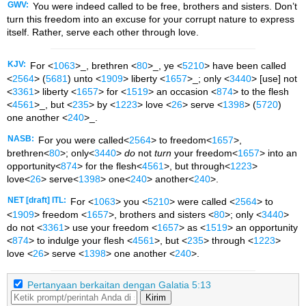
GWV:
You were indeed called to be free, brothers and sisters. Don’t
turn this freedom into an excuse for your corrupt nature to express
itself. Rather, serve each other through love.
KJV:
For <
1063
>_, brethren <
80
>_, ye <
5210
> have been called
<
2564
> (
5681
) unto <
1909
> liberty <
1657
>_; only <
3440
> [use] not
<
3361
> liberty <
1657
> for <
1519
> an occasion <
874
> to the flesh
<
4561
>_, but <
235
> by <
1223
> love <
26
> serve <
1398
> (
5720
)
one another <
240
>_.
NASB:
For you were called<
2564
> to freedom<
1657
>,
brethren<
80
>; only<
3440
>
do
not
turn
your freedom<
1657
> into an
opportunity<
874
> for the flesh<
4561
>, but through<
1223
>
love<
26
> serve<
1398
> one<
240
> another<
240
>.
NET [draft] ITL:
For <
1063
> you <
5210
> were called <
2564
> to
<
1909
> freedom <
1657
>, brothers and sisters <
80
>; only <
3440
>
do not <
3361
> use your freedom <
1657
> as <
1519
> an opportunity
<
874
> to indulge your flesh <
4561
>, but <
235
> through <
1223
>
love <
26
> serve <
1398
> one another <
240
>.
Pertanyaan berkaitan dengan Galatia 5:13
Kirim