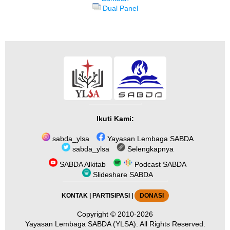
Dual Panel
Ikuti Kami:
sabda_ylsa
Yayasan Lembaga SABDA
sabda_ylsa
Selengkapnya
SABDA Alkitab
Podcast SABDA
Slideshare SABDA
KONTAK
|
PARTISIPASI
|
DONASI
Copyright
© 2010-2026
Yayasan Lembaga SABDA (YLSA).
All Rights Reserved.