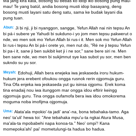
Ma jang kira kata, bosong su bebas ko idop iko bosong pung mau-
mau! Te yang batúl, andia bosong musti idop basayang, deng
bosong musti layani satu deng satu, sama ke budak layani dia
pung tuan.
Abun:
Ji bi nji, ji bi nyanggon, sangge, Yefun Allah nai nin tepsu An
bi pá-i subere ye Yahudi bi sukduno-i yo jom men tepsu pakwerut o
nde, wo men sok mo Yefun Allah bi rus-i it. Men sok mo Yefun Allah
bi rus-i tepsu An bi pá-i orete yo, men nut do, "Ré ne ji tepsu Yefun
bi pa-i it, sane ji ben sukibit ket ji i ne sor," sane bere siri re. Men
ben sane nde, wo men bi sukjimnut sye kas subot yu sor, men ben
sukndo su yu sor.
Meyah:
Edohuji, Allah bera enejeka iwa jeskaseda iroru hukum-
hukum jera erebent ofoukou ongga rusnok rerin ojgomuja guru.
Tina Ofa enjeka iwa jeskaseda yut gu isinsa ojgomu. Erek koma
tina enadaij nou iwa itunggom mar ongga idou eftirir keingg
ojgomuja guru. Tina ongga oufamofa bera iwa idou omokorema
moguma noba imofijma ojgomuja.
Uma:
Alata'ala mpokio'-ta jadi' ana'-na, bona tebahaka-tamo. Aga
neo' ta'uli' hewa toi: "Ane tebahaka mpu'u-ta ngkai Atura Musa,
ma'ala-ta mpobabehi napa konoa-ta." Neo' ompi'! Kana
momepoka'ahi' pai' mometulungi-ta hadua bo hadua.