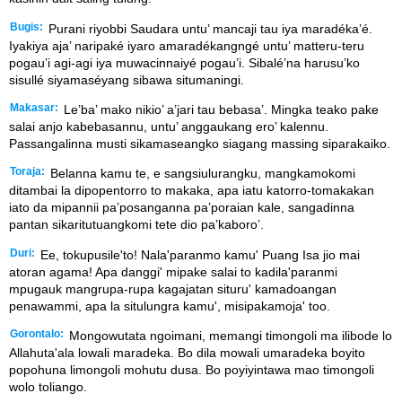
Bugis:
Purani riyobbi Saudara untu’ mancaji tau iya maradéka’é.
Iyakiya aja’ naripaké iyaro amaradékangngé untu’ matteru-teru
pogau’i agi-agi iya muwacinnaiyé pogau’i. Sibalé’na harusu’ko
sisullé siyamaséyang sibawa situmaningi.
Makasar:
Le’ba’ mako nikio’ a’jari tau bebasa’. Mingka teako pake
salai anjo kabebasannu, untu’ anggaukang ero’ kalennu.
Passangalinna musti sikamaseangko siagang massing siparakaiko.
Toraja:
Belanna kamu te, e sangsiulurangku, mangkamokomi
ditambai la dipopentorro to makaka, apa iatu katorro-tomakakan
iato da mipannii pa’posanganna pa’poraian kale, sangadinna
pantan sikaritutuangkomi tete dio pa’kaboro’.
Duri:
Ee, tokupusile'to! Nala'paranmo kamu' Puang Isa jio mai
atoran agama! Apa danggi' mipake salai to kadila'paranmi
mpugauk mangrupa-rupa kagajatan situru' kamadoangan
penawammi, apa la situlungra kamu', misipakamoja' too.
Gorontalo:
Mongowutata ngoimani, memangi timongoli ma ilibode lo
Allahuta'ala lowali maradeka. Bo dila mowali umaradeka boyito
popohuna limongoli mohutu dusa. Bo poyiyintawa mao timongoli
wolo toliango.