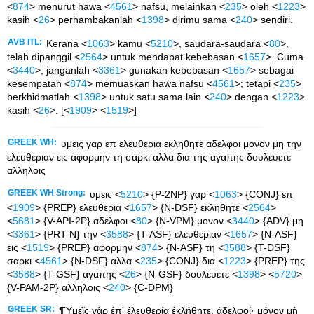
<
874
> menurut hawa <
4561
> nafsu, melainkan <
235
> oleh <
1223
>
kasih <
26
> perhambakanlah <
1398
> dirimu sama <
240
> sendiri.
AVB ITL:
Kerana <
1063
> kamu <
5210
>, saudara-saudara <
80
>,
telah dipanggil <
2564
> untuk mendapat kebebasan <
1657
>. Cuma
<
3440
>, janganlah <
3361
> gunakan kebebasan <
1657
> sebagai
kesempatan <
874
> memuaskan hawa nafsu <
4561
>; tetapi <
235
>
berkhidmatlah <
1398
> untuk satu sama lain <
240
> dengan <
1223
>
kasih <
26
>. [<
1909
> <
1519
>]
GREEK WH:
υμεις γαρ επ ελευθερια εκληθητε αδελφοι μονον μη την
ελευθεριαν εις αφορμην τη σαρκι αλλα δια της αγαπης δουλευετε
αλληλοις
GREEK WH Strong:
υμεις <
5210
> {P-2NP} γαρ <
1063
> {CONJ} επ
<
1909
> {PREP} ελευθερια <
1657
> {N-DSF} εκληθητε <
2564
>
<
5681
> {V-API-2P} αδελφοι <
80
> {N-VPM} μονον <
3440
> {ADV} μη
<
3361
> {PRT-N} την <
3588
> {T-ASF} ελευθεριαν <
1657
> {N-ASF}
εις <
1519
> {PREP} αφορμην <
874
> {N-ASF} τη <
3588
> {T-DSF}
σαρκι <
4561
> {N-DSF} αλλα <
235
> {CONJ} δια <
1223
> {PREP} της
<
3588
> {T-GSF} αγαπης <
26
> {N-GSF} δουλευετε <
1398
> <
5720
>
{V-PAM-2P} αλληλοις <
240
> {C-DPM}
GREEK SR:
¶Ὑμεῖς γὰρ ἐπʼ ἐλευθερίᾳ ἐκλήθητε, ἀδελφοί· μόνον μὴ