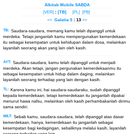
Alkitab Mobile SABDA
[VER]
:
[TB]
[PL]
[PB]
<<
Galatia
5
: 13
>>
TB:
Saudara-saudara, memang kamu telah dipanggil untuk
merdeka. Tetapi janganlah kamu mempergunakan kemerdekaan
itu sebagai kesempatan untuk kehidupan dalam dosa, melainkan
layanilah seorang akan yang lain oleh kasih.
AYT:
Saudara-saudara, kamu telah dipanggil untuk menjadi
merdeka. Akan tetapi, jangan pergunakan kemerdekaanmu itu
sebagai kesempatan untuk hidup dalam daging, melainkan
layanilah seorang terhadap yang lain dengan kasih.
TL:
Karena kamu ini, hai saudara-saudaraku, sudah dipanggil
kepada kemerdekaan; tetapi kemerdekaan itu janganlah dipakai
menurut hawa nafsu, melainkan oleh kasih perhambakanlah dirimu
sama sendiri.
MILT:
Sebab kamu, saudara-saudara, telah dipanggil atas dasar
kemerdekaan, hanya, kemerdekaan itu janganlah sebagai
kesempatan bagi kedagingan, sebaliknya melalui kasih, layanilah
seorang terhadap yang lain.