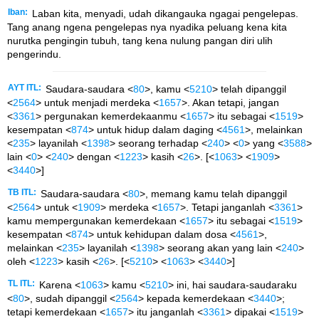
Iban:
Laban kita, menyadi, udah dikangauka ngagai pengelepas.
Tang anang ngena pengelepas nya nyadika peluang kena kita
nurutka pengingin tubuh, tang kena nulung pangan diri ulih
pengerindu.
AYT ITL:
Saudara-saudara <
80
>, kamu <
5210
> telah dipanggil
<
2564
> untuk menjadi merdeka <
1657
>. Akan tetapi, jangan
<
3361
> pergunakan kemerdekaanmu <
1657
> itu sebagai <
1519
>
kesempatan <
874
> untuk hidup dalam daging <
4561
>, melainkan
<
235
> layanilah <
1398
> seorang terhadap <
240
> <
0
> yang <
3588
>
lain <
0
> <
240
> dengan <
1223
> kasih <
26
>. [<
1063
> <
1909
>
<
3440
>]
TB ITL:
Saudara-saudara <
80
>, memang kamu telah dipanggil
<
2564
> untuk <
1909
> merdeka <
1657
>. Tetapi janganlah <
3361
>
kamu mempergunakan kemerdekaan <
1657
> itu sebagai <
1519
>
kesempatan <
874
> untuk kehidupan dalam dosa <
4561
>,
melainkan <
235
> layanilah <
1398
> seorang akan yang lain <
240
>
oleh <
1223
> kasih <
26
>. [<
5210
> <
1063
> <
3440
>]
TL ITL:
Karena <
1063
> kamu <
5210
> ini, hai saudara-saudaraku
<
80
>, sudah dipanggil <
2564
> kepada kemerdekaan <
3440
>;
tetapi kemerdekaan <
1657
> itu janganlah <
3361
> dipakai <
1519
>