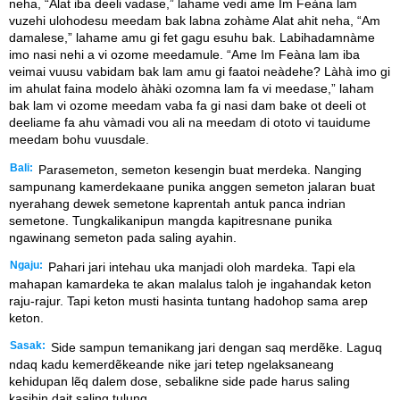
neha, “Alat iba deeli vadase,” lahame vedi ame Im Feàna lam
vuzehi ulohodesu meedam bak labna zohàme Alat ahit neha, “Am
damalese,” lahame amu gi fet gagu esuhu bak. Labihadamnàme
imo nasi nehi a vi ozome meedamule. “Ame Im Feàna lam iba
veimai vuusu vabidam bak lam amu gi faatoi neàdehe? Làhà imo gi
im ahulat faina modelo àhàki ozomna lam fa vi meedase,” laham
bak lam vi ozome meedam vaba fa gi nasi dam bake ot deeli ot
deeliame fa ahu vàmadi vou ali na meedam di ototo vi tauidume
meedam bohu vuusdale.
Bali:
Parasemeton, semeton kesengin buat merdeka. Nanging
sampunang kamerdekaane punika anggen semeton jalaran buat
nyerahang dewek semetone kaprentah antuk panca indrian
semetone. Tungkalikanipun mangda kapitresnane punika
ngawinang semeton pada saling ayahin.
Ngaju:
Pahari jari intehau uka manjadi oloh mardeka. Tapi ela
mahapan kamardeka te akan malalus taloh je ingahandak keton
raju-rajur. Tapi keton musti hasinta tuntang hadohop sama arep
keton.
Sasak:
Side sampun temanikang jari dengan saq merdẽke. Laguq
ndaq kadu kemerdẽkeande nike jari tetep ngelaksaneang
kehidupan lẽq dalem dose, sebalikne side pade harus saling
kasihin dait saling tulung.