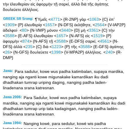
τὴν ἐλευθερίαν εἰς ἀφορμὴν τῇ σαρκί, ἀλλὰ διὰ τῆς ἀγάπης
δουλεύετε ἀλλήλοις.
GREEK SR Srong:
¶Ὑμεῖς <
4771
> {R-2NP} γὰρ <
1063
> {C} ἐπʼ
<
1909
> {P} ἐλευθερίᾳ <
1657
> {N-DFS} ἐκλήθητε, <
2564
> {V-IAP2P}
ἀδελφοί· <
80
> {N-VMP} μόνον <
3440
> {D} μὴ <
3361
> {C} τὴν
<
3588
> {E-AFS} ἐλευθερίαν <
1657
> {N-AFS} εἰς <
1519
> {P}
ἀφορμὴν <
874
> {N-AFS} τῇ <
3588
> {E-DFS} σαρκί, <
4561
> {N-
DFS} ἀλλὰ <
235
> {C} διὰ <
1223
> {P} τῆς <
3588
> {E-GFS} ἀγάπης
<
26
> {N-GFS} δουλεύετε <
1398
> {V-MPA2P} ἀλλήλοις. <
240
> {R-
DMP}
Jawa:
Para sadulur, kowe wus padha katimbalan, supaya mardika,
nanging aja nganti kowe migunakake kamardikan iku dadi
dhadhakan tumrap uriping daging, nanging padha laden-
linadenana srana katresnan.
Jawa 2006:
Para Sadulur, kowé wus padha katimbalan, supaya
mardika, nanging aja nganti kowé migunakaké kamardikan iku dadi
dhadhakan tumrap urip tata kadagingan, nanging padha ladèn-
linadènana srana katresnan.
Jawa 1994:
Nanging kowé, para sedulur, kowé wis padha