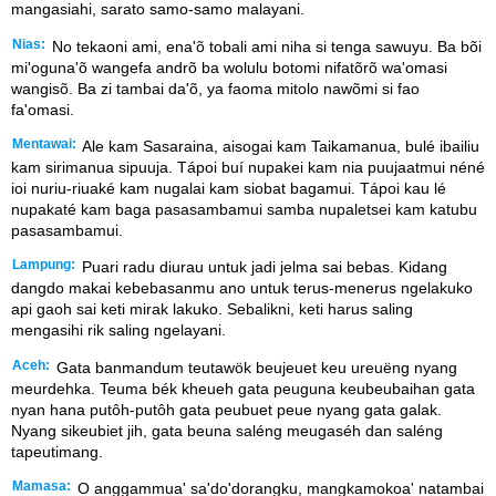
mangasiahi, sarato samo-samo malayani.
Nias:
No tekaoni ami, ena'õ tobali ami niha si tenga sawuyu. Ba bõi
mi'oguna'õ wangefa andrõ ba wolulu botomi nifatõrõ wa'omasi
wangisõ. Ba zi tambai da'õ, ya faoma mitolo nawõmi si fao
fa'omasi.
Mentawai:
Ale kam Sasaraina, aisogai kam Taikamanua, bulé ibailiu
kam sirimanua sipuuja. Tápoi buí nupakei kam nia puujaatmui néné
ioi nuriu-riuaké kam nugalai kam siobat bagamui. Tápoi kau lé
nupakaté kam baga pasasambamui samba nupaletsei kam katubu
pasasambamui.
Lampung:
Puari radu diurau untuk jadi jelma sai bebas. Kidang
dangdo makai kebebasanmu ano untuk terus-menerus ngelakuko
api gaoh sai keti mirak lakuko. Sebalikni, keti harus saling
mengasihi rik saling ngelayani.
Aceh:
Gata banmandum teutawök beujeuet keu ureuëng nyang
meurdehka. Teuma bék kheueh gata peuguna keubeubaihan gata
nyan hana putôh-putôh gata peubuet peue nyang gata galak.
Nyang sikeubiet jih, gata beuna saléng meugaséh dan saléng
tapeutimang.
Mamasa:
O anggammua' sa'do'dorangku, mangkamokoa' natambai