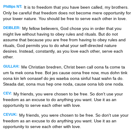
Phillips NT:
It is to freedom that you have been called, my brothers.
Only be careful that freedom does not become mere opportunity for
your lower nature. You should be free to serve each other in love.
DEIBLER:
My fellow believers, God chose you in order that you
might live without having to obey rules and rituals. But do not
assume that because you are free from having to obey rules and
rituals, God permits you to do what your self-directed nature
desires. Instead, constantly, as you love each other, serve each
other.
GULLAH:
Me Christian bredren, Christ been call oona fa come ta
um fa mek oona free. Bot jes cause oona free now, mus dohn tink
oona kin leh oonasef do jes waeba oona sinful haat wahn fa do.
Steada dat, oona mus hep one noda, cause oona lob one noda.
CEV:
My friends, you were chosen to be free. So don't use your
freedom as an excuse to do anything you want. Use it as an
opportunity to serve each other with love.
CEVUK:
My friends, you were chosen to be free. So don't use your
freedom as an excuse to do anything you want. Use it as an
opportunity to serve each other with love.