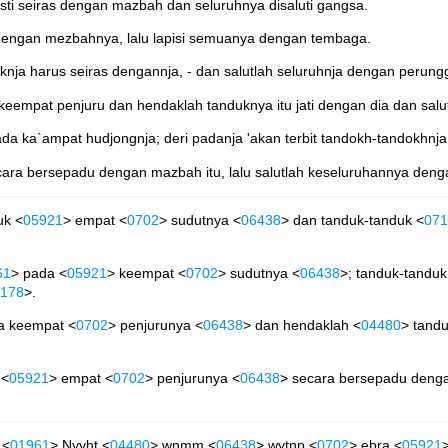
ti seiras dengan mazbah dan seluruhnya disaluti gangsa.
dengan mezbahnya, lalu lapisi semuanya dengan tembaga.
nja harus seiras dengannja, - dan salutlah seluruhnja dengan perung
empat penjuru dan hendaklah tanduknya itu jati dengan dia dan salu
 ka`ampat hudjongnja; deri padanja 'akan terbit tandokh-tandokhnja 'i
cara bersepadu dengan mazbah itu, lalu salutlah keseluruhannya den
uk <
05921
> empat <
0702
> sudutnya <
06438
> dan tanduk-tanduk <
071
61
> pada <
05921
> keempat <
0702
> sudutnya <
06438
>; tanduk-tandu
178
>.
a keempat <
0702
> penjurunya <
06438
> dan hendaklah <
04480
> tand
 <
05921
> empat <
0702
> penjurunya <
06438
> secara bersepadu dengan
 <
01961
> Nyyht <
04480
> wnmm <
06438
> wytnp <
0702
> ebra <
05921
>