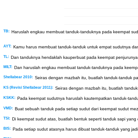
TB:
Haruslah engkau membuat tanduk-tanduknya pada keempat sudut
AYT:
Kamu harus membuat tanduk-tanduk untuk empat sudutnya dan t
TL:
Dan tanduknya hendaklah kauperbuat pada keempat penjurunya da
MILT:
Dan haruslah engkau membuat tanduk-tanduknya pada keempat 
Shellabear 2010:
Seiras dengan mazbah itu, buatlah tanduk-tanduk p
KS (Revisi Shellabear 2011):
Seiras dengan mazbah itu, buatlah tanduk
KSKK:
Pada keempat sudutnya haruslah kautempatkan tanduk-tandu
VMD:
Buat sebuah tanduk pada setiap sudut dari keempat sudut mez
TSI:
Di keempat sudut atas, buatlah bentuk seperti tanduk sapi yang 
BIS:
Pada setiap sudut atasnya harus dibuat tanduk-tanduk yang jad