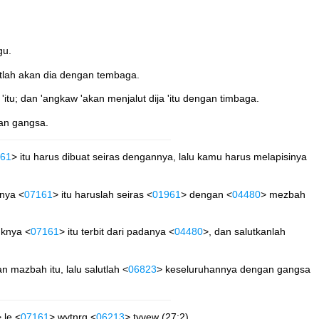
gu.
tlah akan dia dengan tembaga.
tu; dan 'angkaw 'akan menjalut dija 'itu dengan timbaga.
gan gangsa.
61
> itu harus dibuat seiras dengannya, lalu kamu harus melapisinya
knya <
07161
> itu haruslah seiras <
01961
> dengan <
04480
> mezbah
uknya <
07161
> itu terbit dari padanya <
04480
>, dan salutkanlah
 mazbah itu, lalu salutlah <
06823
> keseluruhannya dengan gangsa
 le <
07161
> wytnrq <
06213
> tyvew (27:2)