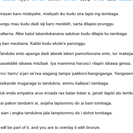
irasan karo misbyahe, misbyah iku kudu sira lapis ing tembaga.
gu mau kudu dadi siji karo mesbèh, sarta dilapisi prunggu.
ltarna. Altar katut tatandukanana saluluar kudu dilapis ku tambaga.
 ban mezbana. Kabbi kodu ekole’e paronggu.
 Tanduke ento apanga dadi abesik teken pamorborane ento, tur makej
masséddié sibawa mézbaé. Iya manenna harusu’i rilapiri sibawa gessa.
ru’-tanru’ a’jari se’rea siagang tampa’ pakkoro’bangnganga. Yangasen
upasikande mugaraga tu tandukna, ammu kallasa’i tambaga.
uk enda empatna arus ersada ras batar-batar e, janah ilapisi alu temb
ai pakon tandukni ai, anjaha lapisonmu do ai bani tombaga.
sian i angka tandukna jala lampisonmu do i dohot tombaga.
ill be part of it, and you are to overlay it with bronze.