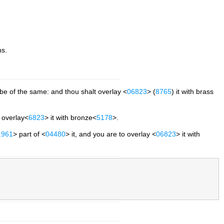
ns.
 be of the same: and thou shalt overlay <
06823
> (
8765
) it with brass
l overlay<
6823
> it with bronze<
5178
>.
1961
> part of <
04480
> it, and you are to overlay <
06823
> it with