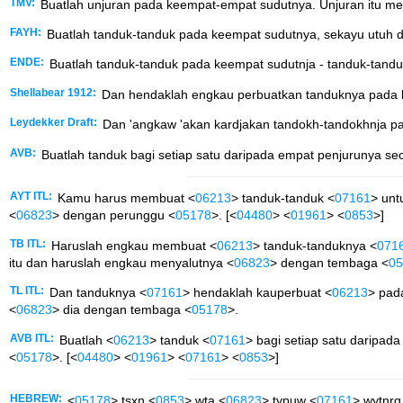
TMV:
Buatlah unjuran pada keempat-empat sudutnya. Unjuran itu mes
FAYH:
Buatlah tanduk-tanduk pada keempat sudutnya, sekayu utuh 
ENDE:
Buatlah tanduk-tanduk pada keempat sudutnja - tanduk-tanduk
Shellabear 1912:
Dan hendaklah engkau perbuatkan tanduknya pada ke
Leydekker Draft:
Dan 'angkaw 'akan kardjakan tandokh-tandokhnja pada
AVB:
Buatlah tanduk bagi setiap satu daripada empat penjurunya se
AYT ITL:
Kamu harus membuat <
06213
> tanduk-tanduk <
07161
> unt
<
06823
> dengan perunggu <
05178
>. [<
04480
> <
01961
> <
0853
>]
TB ITL:
Haruslah engkau membuat <
06213
> tanduk-tanduknya <
071
itu dan haruslah engkau menyalutnya <
06823
> dengan tembaga <
05
TL ITL:
Dan tanduknya <
07161
> hendaklah kauperbuat <
06213
> pad
<
06823
> dia dengan tembaga <
05178
>.
AVB ITL:
Buatlah <
06213
> tanduk <
07161
> bagi setiap satu daripada
<
05178
>. [<
04480
> <
01961
> <
07161
> <
0853
>]
HEBREW:
<
05178
> tsxn <
0853
> wta <
06823
> typuw <
07161
> wytnrq