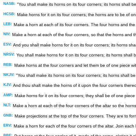
NASB:
"You shall make its horns on its four corners; its horns shall be
HCSB:
Make horns for it on its four corners; the horns are to be of on
LEB:
Make a horn at each of its four corners. The four horns and th
NIV:
Make a horn at each of the four corners, so that the horns and th
ESV:
And you shall make horns for it on its four corners; its horns shal
NRSV:
You shall make horns for it on its four corners; its horns shall b
REB:
Make horns at the four corners and let them be of one piece with 
NKJV:
"You shall make its horns on its four corners; its horns shall be 
KJV:
And thou shalt make the horns of it upon the four corners thereof
AMP:
Make horns for it on its four corners; they shall be of one piece w
NLT:
Make a horn at each of the four corners of the altar so the horns 
GNB:
Make projections at the top of the four corners. They are to for
ERV:
Make a horn for each of the four corners of the altar. Join each 
BBE: