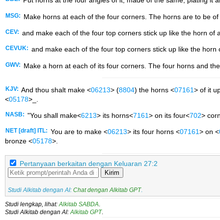
Put horns at the four angles of it, made of the same, plating it al
MSG:
Make horns at each of the four corners. The horns are to be of 
CEV:
and make each of the four top corners stick up like the horn of a
CEVUK:
and make each of the four top corners stick up like the horn o
GWV:
Make a horn at each of its four corners. The four horns and th
KJV:
And thou shalt make <
06213
> (
8804
) the horns <
07161
> of it 
<
05178
>_.
NASB:
"You shall make<
6213
> its horns<
7161
> on its four<
702
> cor
NET [draft] ITL:
You are to make <
06213
> its four horns <
07161
> on <
bronze <
05178
>.
Pertanyaan berkaitan dengan Keluaran 27:2
Kirim
Studi Alkitab dengan AI:
Chat dengan Alkitab GPT
.
Studi lengkap, lihat:
Alkitab SABDA
.
Studi Alkitab dengan AI:
Alkitab GPT
.