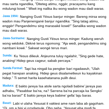
mau sarta ngandika, "Diteteg atimu, nggèr, pracayamu kang
mitulungi kowé." Wiwit ing nalika iku wong wadon mau dadi waras.
Jawa 1994:
Nanging Gusti Yésus banjur minger. Bareng mirsa wong
wadon mau Panjenengané banjur ngandika: "Sing tatag atimu,
enggèr! Pengandelmu sing marasaké kowé!" Sanalika wong wadon
mau dadi waras.
Jawa-Suriname:
Nanging Gusti Yésus terus minger. Kadung weruh
wong wédoké, Dèkné terus ngomong: “Aja wedi, pengandelmu sing
nambani kowé.” Sakwat wongé terus mari.
Sunda:
Ku Yesus dilieuk. Anjeunna tuluy ngalahir, "Sing gede hate,
anaking! Hidep geus cageur, sabab percaya."
Sunda Formal:
Tapi Isa ningali ka pengker bari ngadawuh, “Ulah
pegat harepan anaking. Hidep geus disalametkeun ku kayakinan
hidep.” Ti semet harita kasehatanana pulih deui.
Madura:
E bakto jareya Isa atole sarta ngoladi babine’ jareya pas
adhabu, "Pasabbar ba’na, na’! Sarrena ba’na parcaja ka Sengko’
ba’na baras!" E bakto jareya keya babine’ gella’ laju baras.
Bauzi:
Labi vi ulaha Yesusat it vaktesi ame nam laba ab gagoham.
“Oi, om a bisi vi ozodamule. Oho neha, ‘Yesusat eba modi fa