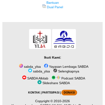
Bantuan
Dual Panel
Ikuti Kami:
sabda_ylsa
Yayasan Lembaga SABDA
sabda_ylsa
Selengkapnya
SABDA Alkitab
Podcast SABDA
Slideshare SABDA
KONTAK
|
PARTISIPASI
|
DONASI
Copyright
© 2010-2026