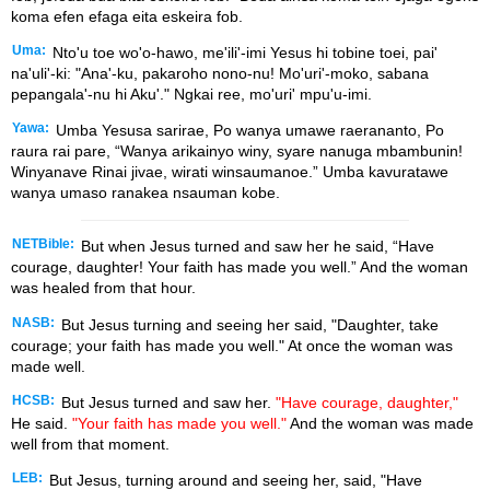
koma efen efaga eita eskeira fob.
Uma:
Nto'u toe wo'o-hawo, me'ili'-imi Yesus hi tobine toei, pai'
na'uli'-ki: "Ana'-ku, pakaroho nono-nu! Mo'uri'-moko, sabana
pepangala'-nu hi Aku'." Ngkai ree, mo'uri' mpu'u-imi.
Yawa:
Umba Yesusa sarirae, Po wanya umawe raerananto, Po
raura rai pare, “Wanya arikainyo winy, syare nanuga mbambunin!
Winyanave Rinai jivae, wirati winsaumanoe.” Umba kavuratawe
wanya umaso ranakea nsauman kobe.
NETBible:
But when Jesus turned and saw her he said, “Have
courage, daughter! Your faith has made you well.” And the woman
was healed from that hour.
NASB:
But Jesus turning and seeing her said, "Daughter, take
courage; your faith has made you well." At once the woman was
made well.
HCSB:
But Jesus turned and saw her.
"Have courage, daughter,"
He said.
"Your faith has made you well."
And the woman was made
well from that moment.
LEB:
But Jesus, turning around and seeing her, said, "Have