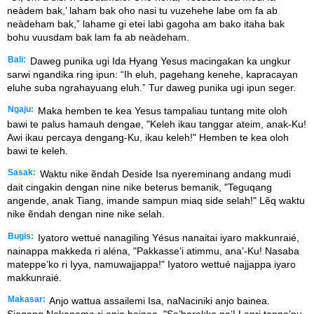
neàdem bak,’ laham bak oho nasi tu vuzehehe labe om fa ab
neàdeham bak,” lahame gi etei labi gagoha am bako itaha bak
bohu vuusdam bak lam fa ab neàdeham.
Bali:
Daweg punika ugi Ida Hyang Yesus macingakan ka ungkur
sarwi ngandika ring ipun: “Ih eluh, pagehang kenehe, kapracayan
eluhe suba ngrahayuang eluh.” Tur daweg punika ugi ipun seger.
Ngaju:
Maka hemben te kea Yesus tampaliau tuntang mite oloh
bawi te palus hamauh dengae, "Keleh ikau tanggar ateim, anak-Ku!
Awi ikau percaya dengang-Ku, ikau keleh!" Hemben te kea oloh
bawi te keleh.
Sasak:
Waktu nike ẽndah Deside Isa nyereminang andang mudi
dait cingakin dengan nine nike beterus bemanik, "Teguqang
angende, anak Tiang, imande sampun miaq side selah!" Lẽq waktu
nike ẽndah dengan nine nike selah.
Bugis:
Iyatoro wettué nanagiling Yésus nanaitai iyaro makkunraié,
nainappa makkeda ri aléna, "Pakkasse’i atimmu, ana’-Ku! Nasaba
mateppe’ko ri Iyya, namuwajjappa!" Iyatoro wettué najjappa iyaro
makkunraié.
Makasar:
Anjo wattua assailemi Isa, naNaciniki anjo bainea.