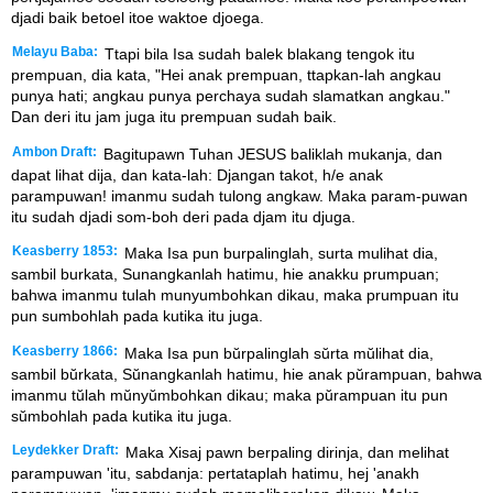
djadi baik betoel itoe waktoe djoega.
Melayu Baba:
Ttapi bila Isa sudah balek blakang tengok itu
prempuan, dia kata, "Hei anak prempuan, ttapkan-lah angkau
punya hati; angkau punya perchaya sudah slamatkan angkau."
Dan deri itu jam juga itu prempuan sudah baik.
Ambon Draft:
Bagitupawn Tuhan JESUS baliklah mukanja, dan
dapat lihat dija, dan kata-lah: Djangan takot, h/e anak
parampuwan! imanmu sudah tulong angkaw. Maka param-puwan
itu sudah djadi som-boh deri pada djam itu djuga.
Keasberry 1853:
Maka Isa pun burpalinglah, surta mulihat dia,
sambil burkata, Sunangkanlah hatimu, hie anakku prumpuan;
bahwa imanmu tulah munyumbohkan dikau, maka prumpuan itu
pun sumbohlah pada kutika itu juga.
Keasberry 1866:
Maka Isa pun bŭrpalinglah sŭrta mŭlihat dia,
sambil bŭrkata, Sŭnangkanlah hatimu, hie anak pŭrampuan, bahwa
imanmu tŭlah mŭnyŭmbohkan dikau; maka pŭrampuan itu pun
sŭmbohlah pada kutika itu juga.
Leydekker Draft:
Maka Xisaj pawn berpaling dirinja, dan melihat
parampuwan 'itu, sabdanja: pertataplah hatimu, hej 'anakh