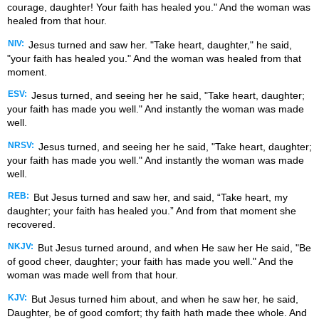
courage, daughter! Your faith has healed you." And the woman was
healed from that hour.
NIV:
Jesus turned and saw her. "Take heart, daughter," he said,
"your faith has healed you." And the woman was healed from that
moment.
ESV:
Jesus turned, and seeing her he said, "Take heart, daughter;
your faith has made you well." And instantly the woman was made
well.
NRSV:
Jesus turned, and seeing her he said, "Take heart, daughter;
your faith has made you well." And instantly the woman was made
well.
REB:
But Jesus turned and saw her, and said, “Take heart, my
daughter; your faith has healed you.” And from that moment she
recovered.
NKJV:
But Jesus turned around, and when He saw her He said, "Be
of good cheer, daughter; your faith has made you well." And the
woman was made well from that hour.
KJV:
But Jesus turned him about, and when he saw her, he said,
Daughter, be of good comfort; thy faith hath made thee whole. And