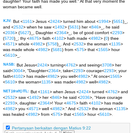
daughter! Your faith has made you well." At that very moment the
woman became well.
KJV:
But <
1161
> Jesus <
2424
> turned him about <
1994
> (
5651
)_,
and <
2532
> when he saw <
1492
> (
5631
) her <
846
>_, he said
<
2036
> (
5627
)_, Daughter <
2364
>_, be of good comfort <
2293
>
(
5720
)_; thy <
4675
> faith <
4102
> hath made <
4982
> (
0
) thee
<
4571
> whole <
4982
> (
5758
)_. And <
2532
> the woman <
1135
>
was made whole <
4982
> (
5681
) from <
575
> that <
1565
> hour
<
5610
>_.
NASB:
But Jesus<
2424
> turning<
4762
> and seeing<
3708
> her
said<
3004
>,
"Daughter<
2364
>, take<
2293
> courage<
2293
>; your
faith<
4102
> has made<
4982
> you well<
4982
>."
At once<
1565
>
<
5610
> the woman<
1135
> was made<
4982
> well<
4982
>.
NET [draft] ITL:
But <
1161
> when Jesus <
2424
> turned <
4762
> and
<
2532
> saw <
1492
> her <
846
> he said <
2036
>, “Have courage
<
2293
>, daughter <
2364
>! Your <
4675
> faith <
4102
> has made
<
4982
> you <
4571
> well <
4982
>.” And <
2532
> the woman <
1135
>
was healed <
4982
> from <
575
> that <
1565
> hour <
5610
>.
Pertanyaan berkaitan dengan Matius 9:22