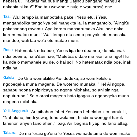
nẹ̌bera u, "Pakatarimạ bue inang! Ual᷊ingu pangangimangu e
nakapia si kau!" Ene tau wawine e nul᷊ẹ e wọu orasẹ̌ ene.
Taa:
Wali tempo ia mampotaka pake i Yesu etu, i Yesu
mangandolika tangoNya pei mangkita ia. Ia manganto’o, “A’ingKu,
pakasanang rayamu. Apa korom mansarumaka Aku, see naka
korom matao muni.” Wali tempo etu semo panyaki etu mansaka
mandoo, wali tau we’a etu matao muni.
Rote:
Hatematak ndia boe, Yesus lipa leo dea neu, de nita inak
ndia boema, nafa'dan nae, "Matetea o dale ma leon ana ngo! Hu
ka nde o mamahele au de, o hai so!" No hatematak ndia boe, inak
ndia hai.
Galela:
De Una womakiliho Awi duduka, so womikelelo o
ngopeqeka muna magena. De wotemo munaka, "He! Ai ngopa,
sababu ngona noipiricaya so ngona nilohaka, so ani sininga
naputuruno!" So o orasi magena bato igogou o ngopeqeka muna
magena milohaka.
Yali, Angguruk:
Ari pibahon fahet Yesusen hebeloho kim haruk lit,
"Nahaloho, hindi yuwag toho welamin, hindimu wenggel haruk
lahenon ariyen fano ahen," ibag. Ari ibagma hiyap ino fano atfag.
Tabaru:
De ma 'orasi ge'ena 'o Yesus womadutumu de womimake