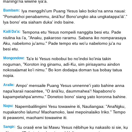
mariingi'na wiwine iya'a.
Bambam:
Iya menggihi'um Puang Yesus lako boko'na anna nauai:
“Pomatohoi penabammu, änä'ku! Bono'ungko aka ungkatappa'iä'.”
Iya bono' eta siaham duka' indo baine.
Kaili Da'a:
Tempona etu Yesus nompeili nanggita besi etu. Pade
niulina ka i'a, "Anaku, pakaroso raramu. Sabana iko nomparasaya
Aku, nabelomo ju'amu." Pade tempo etu wo'u nabelomo ju'a nu
besi etu.
Mongondow:
Ta'e ki Yesus nobobui bo no'indoi ko'inia takin
noguman, "Koroton ing ginamu, adí-Ku, sim pirisayamu aindon
nokosaḷamat ko'i nimu." Bo kon dodaipa doman tua bobay tatua
nopia.
Aralle:
Ampo' mensaile Puang Yesus unnenne'i yato bahine anna
napa'karaii naoaintee, "O änä'ku, daummahea'! Napabono'o
kapampetahpa'ammu." Donetoo bono' siang yato koronna bahine.
Napu:
Napembalilingimi Yesu towawine iti, Nauliangaa: "AnaNgku,
nupakaroho lalumu! Maohamoko, lawi mepoinalaiko Iriko." Tempo
iti peawomi, maohami towawine iti.
Sangir:
Su orasẹ̌ ene lai Mawu Yesus nẹ̌bihụe kụ nakasilo si sie, kụ