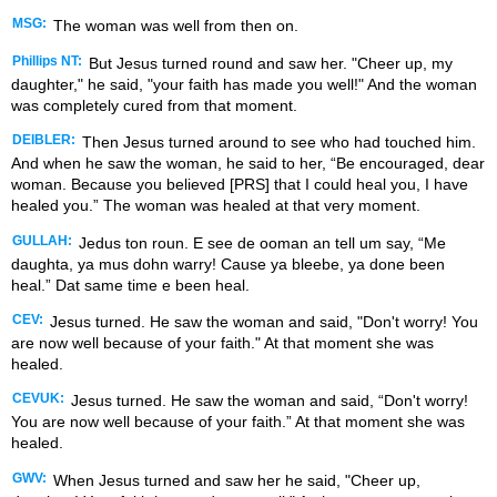
MSG:
The woman was well from then on.
Phillips NT:
But Jesus turned round and saw her. "Cheer up, my
daughter," he said, "your faith has made you well!" And the woman
was completely cured from that moment.
DEIBLER:
Then Jesus turned around to see who had touched him.
And when he saw the woman, he said to her, “Be encouraged, dear
woman. Because you believed [PRS] that I could heal you, I have
healed you.” The woman was healed at that very moment.
GULLAH:
Jedus ton roun. E see de ooman an tell um say, “Me
daughta, ya mus dohn warry! Cause ya bleebe, ya done been
heal.” Dat same time e been heal.
CEV:
Jesus turned. He saw the woman and said, "Don't worry! You
are now well because of your faith." At that moment she was
healed.
CEVUK:
Jesus turned. He saw the woman and said, “Don't worry!
You are now well because of your faith.” At that moment she was
healed.
GWV:
When Jesus turned and saw her he said, "Cheer up,