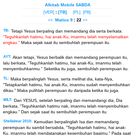
Alkitab Mobile SABDA
[VER]
:
[TB]
[PL]
[PB]
<<
Matius
9
: 22
>>
TB:
Tetapi Yesus berpaling dan memandang dia serta berkata:
"Teguhkanlah hatimu, hai anak-Ku, imanmu telah menyelamatkan
engkau."
Maka sejak saat itu sembuhlah perempuan itu.
AYT:
Akan tetapi, Yesus berbalik dan memandang perempuan itu,
lalu berkata, “Teguhkanlah hatimu, hai anak-Ku, imanmu telah
menyembuhkanmu.” Seketika itu juga, sembuhlah perempuan itu.
TL:
Maka berpalinglah Yesus, serta melihat dia, kata-Nya,
"Tetapkanlah hatimu, hai anak-Ku, imanmu sudah menyembuhkan
dikau." Maka pulihlah perempuan itu daripada ketika itu juga.
MILT:
Dan YESUS, setelah berpaling dan memandangi dia, Dia
berkata, "Teguhkanlah hatimu nak, imanmu telah menyembuhkan
engkau." Dan sejak saat itu sembuhlah perempuan itu.
Shellabear 2010:
Kemudian berpalinglah Isa dan memandang
perempuan itu sambil bersabda, "Teguhkanlah hatimu, hai anak-
Ku, imanmu telah mendatangkan kesembuhan bagimu." Pada saat