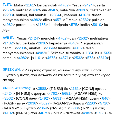
TL ITL:
Maka <
1161
> berpalinglah <
4762
> Yesus <
2424
>, serta
<
2532
> melihat <
1492
> dia <
846
>, kata-Nya <
2036
>, "Tetapkanlah
<
2293
> hatimu, hai anak-Ku <
2364
>, imanmu <
4102
> sudah
menyembuhkan <
4982
> dikau <
4571
>." Maka <
2532
> pulihlah
<
4982
> perempuan <
1135
> itu daripada <
575
> ketika <
5610
> itu
juga.
AVB ITL:
Yesus <
2424
> menoleh <
4762
> dan <
2532
> melihatnya
<
1492
> lalu berkata <
2036
> kepadanya <
846
>, “Tegapkanlah
hatimu <
2293
>, anak-Ku <
2364
>! Imanmu <
4102
> telah
menyembuhkanmu <
4982
>.” Seketika itu wanita <
1135
> itu <
1565
>
sembuh <
4982
>. [<
1161
> <
4675
> <
4571
> <
2532
> <
575
> <
5610
>]
GREEK WH:
ο δε ιησους στραφεις και ιδων αυτην ειπεν θαρσει
θυγατερ η πιστις σου σεσωκεν σε και εσωθη η γυνη απο της ωρας
εκεινης
GREEK WH Strong:
ο <
3588
> {T-NSM} δε <
1161
> {CONJ} ιησους
<
2424
> {N-NSM} στραφεις <
4762
> <
5651
> {V-2APP-NSM} και
<
2532
> {CONJ} ιδων <
1492
> <
5631
> {V-2AAP-NSM} αυτην <
846
>
{P-ASF} ειπεν <
2036
> <
5627
> {V-2AAI-3S} θαρσει <
2293
> <
5720
>
{V-PAM-2S} θυγατερ <
2364
> {N-VSF} η <
3588
> {T-NSF} πιστις
<
4102
> {N-NSF} σου <
4675
> {P-2GS} σεσωκεν <
4982
> <
5758
> {V-