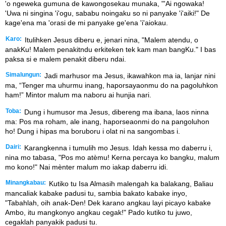
'o ngeweka gumuna de kawongosekau munaka, "'Ai ngowaka!
'Uwa ni singina 'i'ogu, sababu noingaku so ni panyake 'i'aiki!" De
kage'ena ma 'orasi de mi panyake ge'ena 'i'aiokau.
Karo:
Itulihken Jesus diberu e, jenari nina, "Malem atendu, o
anakKu! Malem penakitndu erkiteken tek kam man bangKu." I bas
paksa si e malem penakit diberu ndai.
Simalungun:
Jadi marhusor ma Jesus, ikawahkon ma ia, lanjar nini
ma, “Tenger ma uhurmu inang, haporsayaonmu do na pagoluhkon
ham!” Mintor malum ma naboru ai hunjia nari.
Toba:
Dung i humusor ma Jesus, dibereng ma ibana, laos ninna
ma: Pos ma roham, ale inang, haporseaonmi do na pangoluhon
ho! Dung i hipas ma boruboru i olat ni na sangombas i.
Dairi:
Karangkenna i tumulih mo Jesus. Idah kessa mo daberru i,
nina mo tabasa, "Pos mo atèmu! Kerna percaya ko bangku, malum
mo kono!" Nai mènter malum mo iakap daberru idi.
Minangkabau:
Kutiko tu Isa Almasih malengah ka balakang, Baliau
mancaliak kabake padusi tu, sambia bakato kabake inyo,
"Tabahlah, oih anak-Den! Dek karano angkau layi picayo kabake
Ambo, itu mangkonyo angkau cegak!" Pado kutiko tu juwo,
cegaklah panyakik padusi tu.