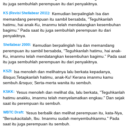
itu juga sembuhlah perempuan itu dari penyakitnya.
KS (Revisi Shellabear 2011):
Kemudian berpalinglah Isa dan
memandang perempuan itu sambil bersabda, "Teguhkanlah
hatimu, hai anak-Ku, imanmu telah mendatangkan kesembuhan
bagimu." Pada saat itu juga sembuhlah perempuan itu dari
penyakitnya.
Shellabear 2000:
Kemudian berpalinglah Isa dan memandang
perempuan itu sambil bersabda, “Teguhkanlah hatimu, hai anak-
Ku, imanmu telah mendatangkan kesembuhan bagimu.” Pada saat
itu juga sembuhlah perempuan itu dari penyakitnya.
KSZI:
Isa menoleh dan melihatnya lalu berkata kepadanya,
&lsquo;Tetapkanlah hatimu, anak-Ku! Kerana imanmu kamu
sembuh.&rsquo; Serta-merta wanita itu sembuh.
KSKK:
Yesus menoleh dan melihat dia, lalu berkata, "Teguhkanlah
hatimu anakku, imanmu telah menyelamatkan engkau." Dan sejak
saat itu perempuan itu sembuh.
WBTC Draft:
Yesus berbalik dan melihat perempuan itu, kata-Nya,
"Bersukacitalah, Ibu. Imanmu sudah menyembuhkanmu." Pada
saat itu juga perempuan itu sembuh.