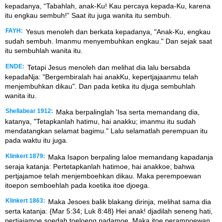
kepadanya, “Tabahlah, anak-Ku! Kau percaya kepada-Ku, karena
itu engkau sembuh!” Saat itu juga wanita itu sembuh.
FAYH:
Yesus menoleh dan berkata kepadanya, "Anak-Ku, engkau
sudah sembuh. Imanmu menyembuhkan engkau." Dan sejak saat
itu sembuhlah wanita itu.
ENDE:
Tetapi Jesus menoleh dan melihat dia lalu bersabda
kepadaNja: "Bergembiralah hai anakKu, kepertjajaanmu telah
menjembuhkan dikau". Dan pada ketika itu djuga sembuhlah
wanita itu.
Shellabear 1912:
Maka berpalinglah 'Isa serta memandang dia,
katanya, "Tetapkanlah hatimu, hai anakku; imanmu itu sudah
mendatangkan selamat bagimu." Lalu selamatlah perempuan itu
pada waktu itu juga.
Klinkert 1879:
Maka Isapon berpaling laloe memandang kapadanja
seraja katanja: Pertetapkanlah hatimoe, hai anakkoe; bahwa
pertjajamoe telah menjemboehkan dikau. Maka perempoewan
itoepon semboehlah pada koetika itoe djoega.
Klinkert 1863:
Maka Jesoes balik blakang dirinja, melihat sama dia
serta katanja: {Mar 5:34; Luk 8:48} Hei anak! djadilah seneng hati,
pertjajamoe soedah toeloeng padamoe. Maka itoe perampoewan