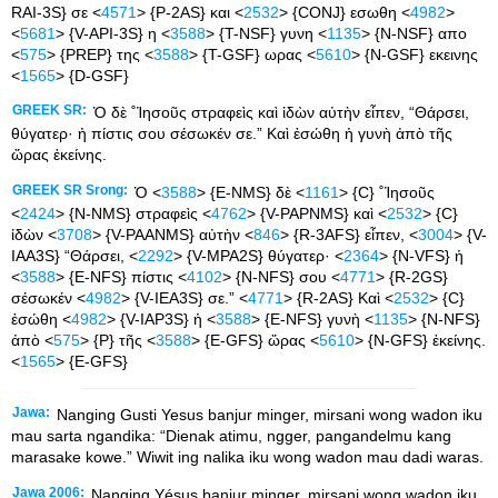
RAI-3S} σε <
4571
> {P-2AS} και <
2532
> {CONJ} εσωθη <
4982
>
<
5681
> {V-API-3S} η <
3588
> {T-NSF} γυνη <
1135
> {N-NSF} απο
<
575
> {PREP} της <
3588
> {T-GSF} ωρας <
5610
> {N-GSF} εκεινης
<
1565
> {D-GSF}
GREEK SR:
Ὁ δὲ ˚Ἰησοῦς στραφεὶς καὶ ἰδὼν αὐτὴν εἶπεν, “Θάρσει,
θύγατερ· ἡ πίστις σου σέσωκέν σε.” Καὶ ἐσώθη ἡ γυνὴ ἀπὸ τῆς
ὥρας ἐκείνης.
GREEK SR Srong:
Ὁ <
3588
> {E-NMS} δὲ <
1161
> {C} ˚Ἰησοῦς
<
2424
> {N-NMS} στραφεὶς <
4762
> {V-PAPNMS} καὶ <
2532
> {C}
ἰδὼν <
3708
> {V-PAANMS} αὐτὴν <
846
> {R-3AFS} εἶπεν, <
3004
> {V-
IAA3S} “Θάρσει, <
2292
> {V-MPA2S} θύγατερ· <
2364
> {N-VFS} ἡ
<
3588
> {E-NFS} πίστις <
4102
> {N-NFS} σου <
4771
> {R-2GS}
σέσωκέν <
4982
> {V-IEA3S} σε.” <
4771
> {R-2AS} Καὶ <
2532
> {C}
ἐσώθη <
4982
> {V-IAP3S} ἡ <
3588
> {E-NFS} γυνὴ <
1135
> {N-NFS}
ἀπὸ <
575
> {P} τῆς <
3588
> {E-GFS} ὥρας <
5610
> {N-GFS} ἐκείνης.
<
1565
> {E-GFS}
Jawa:
Nanging Gusti Yesus banjur minger, mirsani wong wadon iku
mau sarta ngandika: “Dienak atimu, ngger, pangandelmu kang
marasake kowe.” Wiwit ing nalika iku wong wadon mau dadi waras.
Jawa 2006:
Nanging Yésus banjur minger, mirsani wong wadon iku