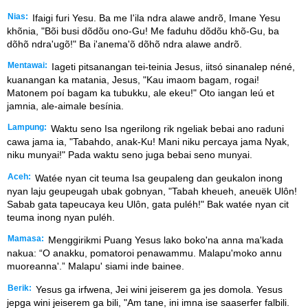
Nias:
Ifaigi furi Yesu. Ba me I'ila ndra alawe andrõ, Imane Yesu
khõnia, "Bõi busi dõdõu ono-Gu! Me faduhu dõdõu khõ-Gu, ba
dõhõ ndra'ugõ!" Ba i'anema'õ dõhõ ndra alawe andrõ.
Mentawai:
Iageti pitsanangan tei-teinia Jesus, iitsó sinanalep néné,
kuanangan ka matania, Jesus, "Kau imaom bagam, rogai!
Matonem poí bagam ka tubukku, ale ekeu!" Oto iangan leú et
jamnia, ale-aimale besínia.
Lampung:
Waktu seno Isa ngerilong rik ngeliak bebai ano raduni
cawa jama ia, "Tabahdo, anak-Ku! Mani niku percaya jama Nyak,
niku munyai!" Pada waktu seno juga bebai seno munyai.
Aceh:
Watée nyan cit teuma Isa geupaleng dan geukalon inong
nyan laju geupeugah ubak gobnyan, "Tabah kheueh, aneuëk Ulôn!
Sabab gata tapeucaya keu Ulôn, gata puléh!" Bak watée nyan cit
teuma inong nyan puléh.
Mamasa:
Menggirikmi Puang Yesus lako boko'na anna ma'kada
nakua: “O anakku, pomatoroi penawammu. Malapu'moko annu
muoreanna'.” Malapu' siami inde bainee.
Berik:
Yesus ga irfwena, Jei wini jeiserem ga jes domola. Yesus
jepga wini jeiserem ga bili, "Am tane, ini imna ise saaserfer falbili.