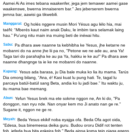
Aamei Ai As imes tebana waakenfer, jega jem temawer aamei gase
waakenswe, bwerna imnaiserem bar." Jes jeberserem bwerna
jemna bar, aawisi ga tikwebili.
Manggarai:
Og holés nggere musin Mori Yésus agu lélo hia, mai
taéN: “Mberés kaut naim anak Daku, le imbim tara selamak laing
hau.” Pu’ung nitu main ina muing beti de inéwai hitu.
Sabu:
Pa dhara awe naanne ta kebhibha ke Yesus, jhe ketarre ne
mobanni do na anne jhe lii pa no, "Petone we ne ade au, ana Ya!
Taga tari do parahajha ke au pa Ya, hakku ie ke au!" Pa dhara awe
naanne dhangnge ta ie ke ne mobanni do naanne.
Kupang:
Yesus ada barasa, ju Dia bale muka ko lia itu mama. Tarús
Dia omong bilang, “Ana, é! Kasi kuat lu pung hati. Te, tagal lu
parcaya batúl-batúl sang Beta, andia ko lu jadi bae.” Itu waktu ju,
itu mama bae memang.
Abun:
Yefun Yesus brek ma ete sokme nggon ne, An ki do, "Pa
donggon, nan nyu nde. Nan onyar kem mo Ji anato nan ge re."
Sugane it, nggon ne ge re.
Meyah:
Beda Yesus ekikif noba eyajga ofa. Beda Ofa agot oida,
"Edesa, bua binemeesa deika guru. Budou ororu Didif rot tenten
fob, jefeda bua bita eskeira fob." Beda ainsa koma tein ojaga egens