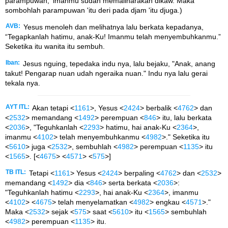
parampuwan, 'imanmu sudah memaliharakan dikaw. Maka
sombohlah parampuwan 'itu deri pada djam 'itu djuga.)
AVB:
Yesus menoleh dan melihatnya lalu berkata kepadanya,
“Tegapkanlah hatimu, anak-Ku! Imanmu telah menyembuhkanmu.”
Seketika itu wanita itu sembuh.
Iban:
Jesus nguing, tepedaka indu nya, lalu bejaku, "Anak, anang
takut! Pengarap nuan udah ngeraika nuan." Indu nya lalu gerai
tekala nya.
AYT ITL:
Akan tetapi <
1161
>, Yesus <
2424
> berbalik <
4762
> dan
<
2532
> memandang <
1492
> perempuan <
846
> itu, lalu berkata
<
2036
>, "Teguhkanlah <
2293
> hatimu, hai anak-Ku <
2364
>,
imanmu <
4102
> telah menyembuhkanmu <
4982
>." Seketika itu
<
5610
> juga <
2532
>, sembuhlah <
4982
> perempuan <
1135
> itu
<
1565
>. [<
4675
> <
4571
> <
575
>]
TB ITL:
Tetapi <
1161
> Yesus <
2424
> berpaling <
4762
> dan <
2532
>
memandang <
1492
> dia <
846
> serta berkata <
2036
>:
"Teguhkanlah hatimu <
2293
>, hai anak-Ku <
2364
>, imanmu
<
4102
> <
4675
> telah menyelamatkan <
4982
> engkau <
4571
>."
Maka <
2532
> sejak <
575
> saat <
5610
> itu <
1565
> sembuhlah
<
4982
> perempuan <
1135
> itu.