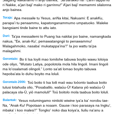
Siagang Nakanamo ri anjo bainea, "Sa’barakko na’! Lanri tappa’nu
ri Nakke, a’jari baji’ mako ri garrinnu!" A’jari baji’ memammi silalonna
anjo bainea.
Toraja:
Apa messaile tu Yesus, anNa kitai, Nakuami: E anakKu,
parapa’i tu penaammu, kapatonganammumo umpatuoko. Maleke
bangsiami tinde baine to attu iato.
Duri:
Ta'pa messailemi to Puang Isa nakitai joo baine, namangkada
nakua, "Ee, anak-Ku', pemawatangngii to penawammu!
Malagahmoko, nasaba' mukatappa'ina'!" Ia joo wattu ta'pa
malagahmi.
Gorontalo:
Bo ti Isa loyili mao lomilohe tabuwa boyito wawu loloiya
ode oliyo, ”Wutato Latiya, popolotola mola hila lingoli. Imani lingoli
ma lo'osalamati olingoli.” Lonto sa'ati lomao boyito tabuwa
hepoba'ata lo duhu boyito ma loluli.
Gorontalo 2006:
Tou̒ boito ti Isa loili mao̒ wau loo̒onto taabua boito
tulusi lotahuda olio, "Posabalilo, walau̒u-U̒! Kalana yio̒ walau̒u-U̒
palacaya ola-U̒, yio̒ mamoluli!" Tou̒ boitolo mola taabua boito loluli.
Balantak:
Yesus nolumingamo nintioki wiwine iya'a ka' norobu tae-
Na, “Anak-Ku! Popotaan a noaam. Gause i koo parasaya na Ingku',
mbaka' i koo malesi'!” Tongko' noko daa koiya'a, liuliu na'anu a