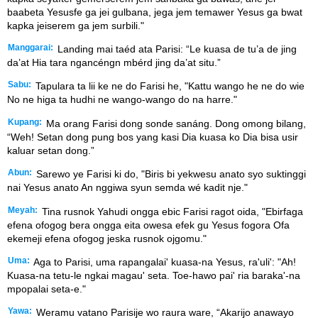
baabeta Yesusfe ga jei gulbana, jega jem temawer Yesus ga bwat
kapka jeiserem ga jem surbili."
Manggarai:
Landing mai taéd ata Parisi: “Le kuasa de tu’a de jing
da’at Hia tara ngancéngn mbérd jing da’at situ.”
Sabu:
Tapulara ta lii ke ne do Farisi he, "Kattu wango he ne do wie
No ne higa ta hudhi ne wango-wango do na harre."
Kupang:
Ma orang Farisi dong sonde sanáng. Dong omong bilang,
“Weh! Setan dong pung bos yang kasi Dia kuasa ko Dia bisa usir
kaluar setan dong.”
Abun:
Sarewo ye Farisi ki do, "Biris bi yekwesu anato syo suktinggi
nai Yesus anato An nggiwa syun semda wé kadit nje."
Meyah:
Tina rusnok Yahudi ongga ebic Farisi ragot oida, "Ebirfaga
efena ofogog bera ongga eita owesa efek gu Yesus fogora Ofa
ekemeji efena ofogog jeska rusnok ojgomu."
Uma:
Aga to Parisi, uma rapangalai' kuasa-na Yesus, ra'uli': "Ah!
Kuasa-na tetu-le ngkai magau' seta. Toe-hawo pai' ria baraka'-na
mpopalai seta-e."
Yawa:
Weramu vatano Parisije wo raura ware, “Akarijo anawayo