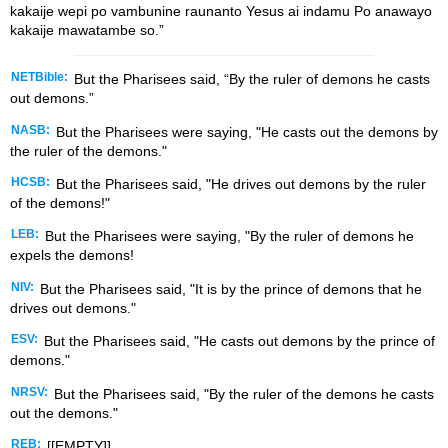
kakaije wepi po vambunine raunanto Yesus ai indamu Po anawayo
kakaije mawatambe so.”
NETBible:
But the Pharisees said, “By the ruler of demons he casts
out demons.”
NASB:
But the Pharisees were saying, "He casts out the demons by
the ruler of the demons."
HCSB:
But the Pharisees said, "He drives out demons by the ruler
of the demons!"
LEB:
But the Pharisees were saying, "By the ruler of demons he
expels the demons!
NIV:
But the Pharisees said, "It is by the prince of demons that he
drives out demons."
ESV:
But the Pharisees said, "He casts out demons by the prince of
demons."
NRSV:
But the Pharisees said, "By the ruler of the demons he casts
out the demons."
REB:
[[EMPTY]]