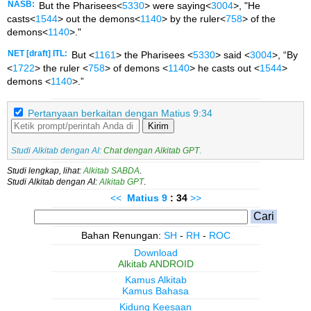
NASB:
But the Pharisees<
5330
> were saying<
3004
>, "He
casts<
1544
> out the demons<
1140
> by the ruler<
758
> of the
demons<
1140
>."
NET [draft] ITL:
But <
1161
> the Pharisees <
5330
> said <
3004
>, “By
<
1722
> the ruler <
758
> of demons <
1140
> he casts out <
1544
>
demons <
1140
>.”
Pertanyaan berkaitan dengan Matius 9:34
Kirim
Studi Alkitab dengan AI:
Chat dengan Alkitab GPT
.
Studi lengkap, lihat:
Alkitab SABDA
.
Studi Alkitab dengan AI:
Alkitab GPT
.
<<
Matius
9
: 34
>>
Bahan Renungan:
SH
-
RH
-
ROC
Download
Alkitab ANDROID
Kamus Alkitab
Kamus Bahasa
Kidung Keesaan