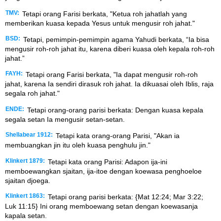
TMV:
Tetapi orang Farisi berkata, "Ketua roh jahatlah yang
memberikan kuasa kepada Yesus untuk mengusir roh jahat."
BSD:
Tetapi, pemimpin-pemimpin agama Yahudi berkata, “Ia bisa
mengusir roh-roh jahat itu, karena diberi kuasa oleh kepala roh-roh
jahat.”
FAYH:
Tetapi orang Farisi berkata, "Ia dapat mengusir roh-roh
jahat, karena Ia sendiri dirasuk roh jahat. Ia dikuasai oleh Iblis, raja
segala roh jahat."
ENDE:
Tetapi orang-orang parisi berkata: Dengan kuasa kepala
segala setan Ia mengusir setan-setan.
Shellabear 1912:
Tetapi kata orang-orang Parisi, "Akan ia
membuangkan jin itu oleh kuasa penghulu jin."
Klinkert 1879:
Tetapi kata orang Parisi: Adapon ija-ini
memboewangkan sjaitan, ija-itoe dengan koewasa penghoeloe
sjaitan djoega.
Klinkert 1863:
Tetapi orang parisi berkata: {Mat 12:24; Mar 3:22;
Luk 11:15} Ini orang memboewang setan dengan koewasanja
kapala setan.