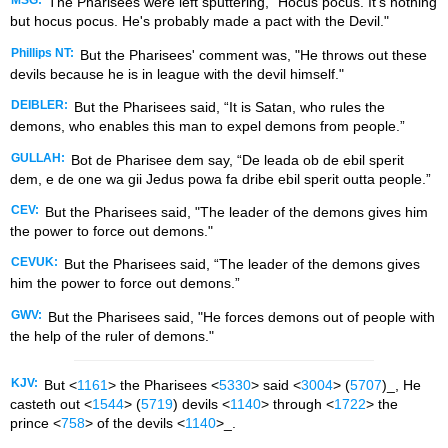
MSG:
The Pharisees were left sputtering, "Hocus pocus. It's nothing
but hocus pocus. He's probably made a pact with the Devil."
Phillips NT:
But the Pharisees' comment was, "He throws out these
devils because he is in league with the devil himself."
DEIBLER:
But the Pharisees said, “It is Satan, who rules the
demons, who enables this man to expel demons from people.”
GULLAH:
Bot de Pharisee dem say, “De leada ob de ebil sperit
dem, e de one wa gii Jedus powa fa dribe ebil sperit outta people.”
CEV:
But the Pharisees said, "The leader of the demons gives him
the power to force out demons."
CEVUK:
But the Pharisees said, “The leader of the demons gives
him the power to force out demons.”
GWV:
But the Pharisees said, "He forces demons out of people with
the help of the ruler of demons."
KJV:
But <
1161
> the Pharisees <
5330
> said <
3004
> (
5707
)_, He
casteth out <
1544
> (
5719
) devils <
1140
> through <
1722
> the
prince <
758
> of the devils <
1140
>_.