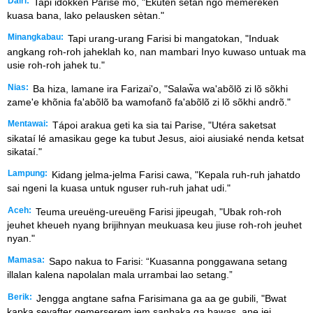
Dairi:
Tapi idokken Parisè mo, "Ekuten sètan ngo memerèken
kuasa bana, lako pelausken sètan."
Minangkabau:
Tapi urang-urang Farisi bi mangatokan, "Induak
angkang roh-roh jaheklah ko, nan mambari Inyo kuwaso untuak ma
usie roh-roh jahek tu."
Nias:
Ba hiza, lamane ira Farizai'o, "Salaw̃a wa'abõlõ zi lõ sõkhi
zame'e khõnia fa'abõlõ ba wamofanõ fa'abõlõ zi lõ sõkhi andrõ."
Mentawai:
Tápoi arakua geti ka sia tai Parise, "Utéra saketsat
sikataí lé amasikau gege ka tubut Jesus, aioi aiusiaké nenda ketsat
sikataí."
Lampung:
Kidang jelma-jelma Farisi cawa, "Kepala ruh-ruh jahatdo
sai ngeni Ia kuasa untuk nguser ruh-ruh jahat udi."
Aceh:
Teuma ureuëng-ureuëng Farisi jipeugah, "Ubak roh-roh
jeuhet kheueh nyang brijihnyan meukuasa keu jiuse roh-roh jeuhet
nyan."
Mamasa:
Sapo nakua to Farisi: “Kuasanna ponggawana setang
illalan kalena napolalan mala urrambai lao setang.”
Berik:
Jengga angtane safna Farisimana ga aa ge gubili, "Bwat
kapka seyafter gemerserem jem sanbaka ga bawas, ane jei