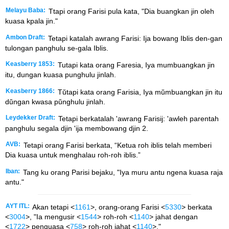
Melayu Baba:
Ttapi orang Farisi pula kata, "Dia buangkan jin oleh
kuasa kpala jin."
Ambon Draft:
Tetapi katalah awrang Farisi: Ija bowang Iblis den-gan
tulongan panghulu se-gala Iblis.
Keasberry 1853:
Tutapi kata orang Faresia, Iya mumbuangkan jin
itu, dungan kuasa punghulu jinlah.
Keasberry 1866:
Tŭtapi kata orang Farisia, Iya mŭmbuangkan jin itu
dŭngan kwasa pŭnghulu jinlah.
Leydekker Draft:
Tetapi berkatalah 'awrang Farisij: 'awleh parentah
panghulu segala djin 'ija membowang djin 2.
AVB:
Tetapi orang Farisi berkata, “Ketua roh iblis telah memberi
Dia kuasa untuk menghalau roh-roh iblis.”
Iban:
Tang ku orang Parisi bejaku, "Iya muru antu ngena kuasa raja
antu."
AYT ITL:
Akan tetapi <
1161
>, orang-orang Farisi <
5330
> berkata
<
3004
>, "Ia mengusir <
1544
> roh-roh <
1140
> jahat dengan
<
1722
> penguasa <
758
> roh-roh jahat <
1140
>."