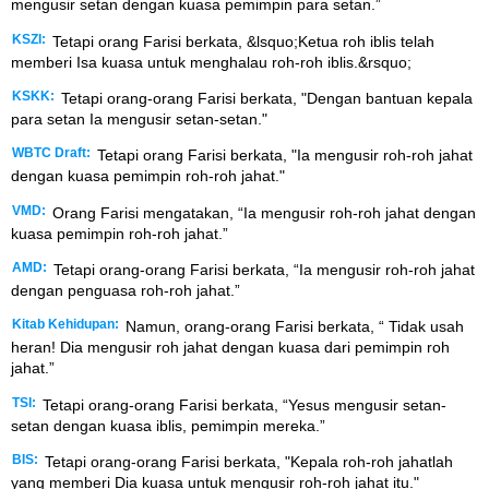
mengusir setan dengan kuasa pemimpin para setan.”
KSZI:
Tetapi orang Farisi berkata, &lsquo;Ketua roh iblis telah
memberi Isa kuasa untuk menghalau roh-roh iblis.&rsquo;
KSKK:
Tetapi orang-orang Farisi berkata, "Dengan bantuan kepala
para setan Ia mengusir setan-setan."
WBTC Draft:
Tetapi orang Farisi berkata, "Ia mengusir roh-roh jahat
dengan kuasa pemimpin roh-roh jahat."
VMD:
Orang Farisi mengatakan, “Ia mengusir roh-roh jahat dengan
kuasa pemimpin roh-roh jahat.”
AMD:
Tetapi orang-orang Farisi berkata, “Ia mengusir roh-roh jahat
dengan penguasa roh-roh jahat.”
Kitab Kehidupan:
Namun, orang-orang Farisi berkata, “ Tidak usah
heran! Dia mengusir roh jahat dengan kuasa dari pemimpin roh
jahat.”
TSI:
Tetapi orang-orang Farisi berkata, “Yesus mengusir setan-
setan dengan kuasa iblis, pemimpin mereka.”
BIS:
Tetapi orang-orang Farisi berkata, "Kepala roh-roh jahatlah
yang memberi Dia kuasa untuk mengusir roh-roh jahat itu."