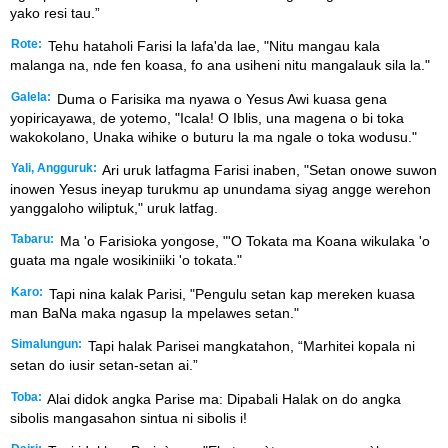
yako resi tau.”
Rote:
Tehu hataholi Farisi la lafa'da lae, "Nitu mangau kala
malanga na, nde fen koasa, fo ana usiheni nitu mangalauk sila la."
Galela:
Duma o Farisika ma nyawa o Yesus Awi kuasa gena
yopiricayawa, de yotemo, "Icala! O Iblis, una magena o bi toka
wakokolano, Unaka wihike o buturu la ma ngale o toka wodusu."
Yali, Angguruk:
Ari uruk latfagma Farisi inaben, "Setan onowe suwon
inowen Yesus ineyap turukmu ap unundama siyag angge werehon
yanggaloho wiliptuk," uruk latfag.
Tabaru:
Ma 'o Farisioka yongose, "'O Tokata ma Koana wikulaka 'o
guata ma ngale wosikiniiki 'o tokata."
Karo:
Tapi nina kalak Parisi, "Pengulu setan kap mereken kuasa
man BaNa maka ngasup Ia mpelawes setan."
Simalungun:
Tapi halak Parisei mangkatahon, “Marhitei kopala ni
setan do iusir setan-setan ai.”
Toba:
Alai didok angka Parise ma: Dipabali Halak on do angka
sibolis mangasahon sintua ni sibolis i!