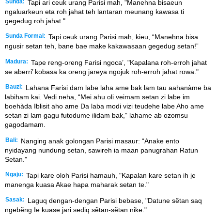
Sunda:
Tapi ari ceuk urang Parisi mah, "Manehna bisaeun
ngaluarkeun eta roh jahat teh lantaran meunang kawasa ti
gegedug roh jahat."
Sunda Formal:
Tapi ceuk urang Parisi mah, kieu, “Manehna bisa
ngusir setan teh, bane bae make kakawasaan gegedug setan!”
Madura:
Tape reng-oreng Farisi ngoca’, "Kapalana roh-erroh jahat
se aberri’ kobasa ka oreng jareya ngojuk roh-erroh jahat rowa."
Bauzi:
Lahana Farisi dam labe laha ame bak lam tau aahanàme ba
labiham kai. Vedi neha, “Mei ahu oli veimam setan zi labe im
boehàda Iblisit aho ame Da laba modi vizi teudehe labe Aho ame
setan zi lam gagu futodume ilidam bak,” lahame ab ozomsu
gagodamam.
Bali:
Nanging anak golongan Parisi masaur: “Anake ento
nyidayang nundung setan, sawireh ia maan panugrahan Ratun
Setan.”
Ngaju:
Tapi kare oloh Parisi hamauh, "Kapalan kare setan ih je
manenga kuasa Akae hapa maharak setan te."
Sasak:
Laguq dengan-dengan Parisi bebase, "Datune sẽtan saq
ngebẽng Ie kuase jari sediq sẽtan-sẽtan nike."