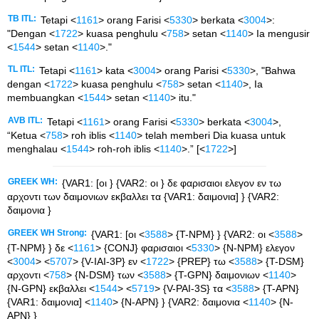
TB ITL:
Tetapi <
1161
> orang Farisi <
5330
> berkata <
3004
>:
"Dengan <
1722
> kuasa penghulu <
758
> setan <
1140
> Ia mengusir
<
1544
> setan <
1140
>."
TL ITL:
Tetapi <
1161
> kata <
3004
> orang Parisi <
5330
>, "Bahwa
dengan <
1722
> kuasa penghulu <
758
> setan <
1140
>, Ia
membuangkan <
1544
> setan <
1140
> itu."
AVB ITL:
Tetapi <
1161
> orang Farisi <
5330
> berkata <
3004
>,
“Ketua <
758
> roh iblis <
1140
> telah memberi Dia kuasa untuk
menghalau <
1544
> roh-roh iblis <
1140
>.” [<
1722
>]
GREEK WH:
{VAR1: [οι } {VAR2: οι } δε φαρισαιοι ελεγον εν τω
αρχοντι των δαιμονιων εκβαλλει τα {VAR1: δαιμονια] } {VAR2:
δαιμονια }
GREEK WH Strong:
{VAR1: [οι <
3588
> {T-NPM} } {VAR2: οι <
3588
>
{T-NPM} } δε <
1161
> {CONJ} φαρισαιοι <
5330
> {N-NPM} ελεγον
<
3004
> <
5707
> {V-IAI-3P} εν <
1722
> {PREP} τω <
3588
> {T-DSM}
αρχοντι <
758
> {N-DSM} των <
3588
> {T-GPN} δαιμονιων <
1140
>
{N-GPN} εκβαλλει <
1544
> <
5719
> {V-PAI-3S} τα <
3588
> {T-APN}
{VAR1: δαιμονια] <
1140
> {N-APN} } {VAR2: δαιμονια <
1140
> {N-
APN} }