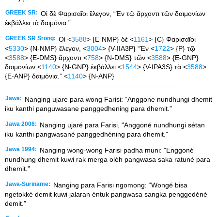
GREEK SR:
Οἱ δὲ Φαρισαῖοι ἔλεγον, “Ἐν τῷ ἄρχοντι τῶν δαιμονίων
ἐκβάλλει τὰ δαιμόνια.”
GREEK SR Srong:
Οἱ <
3588
> {E-NMP} δὲ <
1161
> {C} Φαρισαῖοι
<
5330
> {N-NMP} ἔλεγον, <
3004
> {V-IIA3P} “Ἐν <
1722
> {P} τῷ
<
3588
> {E-DMS} ἄρχοντι <
758
> {N-DMS} τῶν <
3588
> {E-GNP}
δαιμονίων <
1140
> {N-GNP} ἐκβάλλει <
1544
> {V-IPA3S} τὰ <
3588
>
{E-ANP} δαιμόνια.” <
1140
> {N-ANP}
Jawa:
Nanging ujare para wong Farisi: “Anggone nundhungi dhemit
iku kanthi panguwasane panggedhening para dhemit.”
Jawa 2006:
Nanging ujaré para Farisi, "Anggoné nundhungi sétan
iku kanthi pangwasané panggedhéning para dhemit."
Jawa 1994:
Nanging wong-wong Farisi padha muni: "Enggoné
nundhung dhemit kuwi rak merga olèh pangwasa saka ratuné para
dhemit."
Jawa-Suriname:
Nanging para Farisi ngomong: “Wongé bisa
ngetokké demit kuwi jalaran éntuk pangwasa sangka penggedéné
demit.”