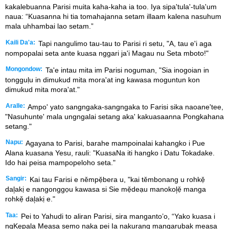
kakalebuanna Parisi muita kaha-kaha ia too. Iya sipa'tula'-tula'um
naua: “Kuasanna hi tia tomahajanna setam illaam kalena nasuhum
mala uhhambai lao setam.”
Kaili Da'a:
Tapi nangulimo tau-tau to Parisi ri setu, "A, tau e'i aga
nompopalai seta ante kuasa nggari ja'i Magau nu Seta mboto!"
Mongondow:
Ta'e intau mita im Parisi noguman, "Sia inogoian in
tongguḷu in dimukud mita mora'at ing kawasa moguntun kon
dimukud mita mora'at."
Aralle:
Ampo' yato sangngaka-sangngaka to Farisi sika naoane'tee,
"Nasuhunte' mala ungngalai setang aka' kakuasaanna Pongkahana
setang."
Napu:
Agayana to Parisi, barahe mampoinalai kahangko i Pue
Alana kuasana Yesu, rauli: "KuasaNa iti hangko i Datu Tokadake.
Ido hai peisa mampopeloho seta."
Sangir:
Kai tau Farisi e němpẹ̌bera u, "kai těmbonang u rohkẹ̌
dal᷊akị e nangonggọu kawasa si Sie mẹ̌deạu manokol᷊ẹ̌ manga
rohkẹ̌ dal᷊akị e."
Taa:
Pei to Yahudi to aliran Parisi, sira manganto’o, “Yako kuasa i
ngKepala Measa semo naka pei Ia nakurang mangarubak measa