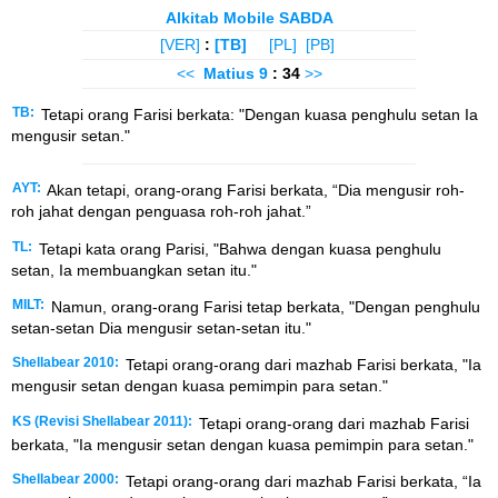
Alkitab Mobile SABDA
[VER]
:
[TB]
[PL]
[PB]
<<
Matius
9
: 34
>>
TB:
Tetapi orang Farisi berkata: "Dengan kuasa penghulu setan Ia
mengusir setan."
AYT:
Akan tetapi, orang-orang Farisi berkata, “Dia mengusir roh-
roh jahat dengan penguasa roh-roh jahat.”
TL:
Tetapi kata orang Parisi, "Bahwa dengan kuasa penghulu
setan, Ia membuangkan setan itu."
MILT:
Namun, orang-orang Farisi tetap berkata, "Dengan penghulu
setan-setan Dia mengusir setan-setan itu."
Shellabear 2010:
Tetapi orang-orang dari mazhab Farisi berkata, "Ia
mengusir setan dengan kuasa pemimpin para setan."
KS (Revisi Shellabear 2011):
Tetapi orang-orang dari mazhab Farisi
berkata, "Ia mengusir setan dengan kuasa pemimpin para setan."
Shellabear 2000:
Tetapi orang-orang dari mazhab Farisi berkata, “Ia