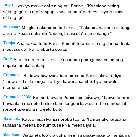
Bugis:
Iyakiya makkedai sining tau Farisié, "Kapalana sining
sétangngé ritu mpéréngngi kuwasa untu’ paddésu’i iyaro sining
sétangngé."
Makasar:
Mingka nakanamo tu Farisia, "Kakapalanaji anjo setanga
assarei koasa nakkulle Nabongka assulu’ anjo setanga."
Toraja:
Apa nakua tu to Farisi: Kamatotorannari pangulunna deata
masussuk anNa rambai tu deata.
Duri:
Apa nakua to to-Farisi, "Kuasanna puanggawana setang
napake nnula'i setang."
Gorontalo:
Bo tawu-tawuwala ta o pahamu Parisi loloiya odiye,
”Tauwa lo lati ta longohi o-Liyo kawasa sambe Tiyo mowali
momuhu lati.”
Gorontalo 2006:
Bo tau-tauwalo Parisi hipo loi̒yawa, "Tau̒wa lo roroo-
huwaalo u moleeto boitolo tahe longohi kawasa o-Lio u mopolahi
roroo-huwaalo u moleeto boito."
Balantak:
Kasee mian Farisi norobu taena, “Ia namake kuasana
tanaasna meena bo numbuse'i-Na meena iya'a.”
Bambam:
Wattu eta too dio duka' heem sanaka-naka to mentama