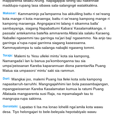
mapparénta selaku Arung. Napajjappai sining tau nakennaé
maddupa-rupang lasa sibawa sala-salangngé watakkaléna.
Makasar:
Kammaminjo pa’lampanna Isa akkuliling battu ri se’reang
kota mange ri kota maraenga; battu ri se’reang kampong mange ri
kampong maraenga. Angngajara’mi lalang ri sikamma balla’
sambayanga, siagang Napabattumi Kabara’ Kasalamakkanga, ri
passala’ antekamma bateNa ammarenta Allata’ala salaku Karaeng.
Naballei ngasemmi tau garringa na’jari baji’ ngasemmo. Na anjo tau
garringa a’rupa-rupai garrinna siagang kasessanna.
Kammayatompa tu sala-salanga nabajiki ngaseng tommi.
Toraja:
Malemi tu Yesu ullelei mintu’ kota sia kampong,
Namangada’i lan lu banua pa’kombonganna tau sia
umpa’peissanan Kareba kaparannuan diona parentanNa Puang
Matua sia umpasoro’ mintu’ saki sia rammun.
Duri:
Mangkai joo, malemi Puang Isa llelei kota sola kampong
napasitarruh-tarruhhi. Mangngajahhimi lan bola passambajangan,
mpangpeissenan Kareba Kasalamatan kumua la ratumi Puang
Allataala mangparenta susi Raja, na mpamalagah tau to
mangrupa-rupa sakinna.
Gorontalo:
Lapatao ti Isa ma lonao lohelili nga'amila kota wawu
desa. Tiyo helongajari to bele-beleyala hepotabiyalo wawu