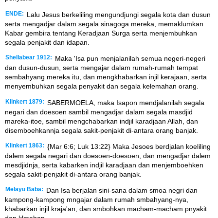
ENDE:
Lalu Jesus berkeliling mengundjungi segala kota dan dusun
serta mengadjar dalam segala sinagoga mereka, memaklumkan
Kabar gembira tentang Keradjaan Surga serta menjembuhkan
segala penjakit dan idapan.
Shellabear 1912:
Maka 'Isa pun menjalanilah semua negeri-negeri
dan dusun-dusun, serta mengajar dalam rumah-rumah tempat
sembahyang mereka itu, dan mengkhabarkan injil kerajaan, serta
menyembuhkan segala penyakit dan segala kelemahan orang.
Klinkert 1879:
SABERMOELA, maka Isapon mendjalanilah segala
negari dan doesoen sambil mengadjar dalam segala masdjid
mareka-itoe, sambil mengchabarkan indjil karadjaan Allah, dan
disemboehkannja segala sakit-penjakit di-antara orang banjak.
Klinkert 1863:
{Mar 6:6; Luk 13:22} Maka Jesoes berdjalan koeliling
dalem segala negari dan doesoen-doesoen, dan mengadjar dalem
mesdjidnja, serta kabarken indjil karadjaan dan menjemboehken
segala sakit-penjakit di-antara orang banjak.
Melayu Baba:
Dan Isa berjalan sini-sana dalam smoa negri dan
kampong-kampong mngajar dalam rumah smbahyang-nya,
khabarkan injil kraja'an, dan smbohkan macham-macham pnyakit