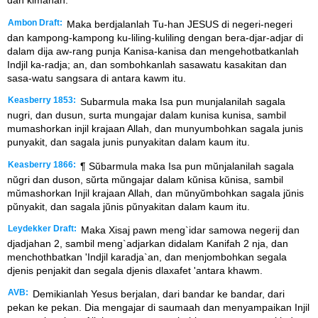
dan klmahan.
Ambon Draft:
Maka berdjalanlah Tu-han JESUS di negeri-negeri
dan kampong-kampong ku-liling-kuliling dengan bera-djar-adjar di
dalam dija aw-rang punja Kanisa-kanisa dan mengehotbatkanlah
Indjil ka-radja; an, dan sombohkanlah sasawatu kasakitan dan
sasa-watu sangsara di antara kawm itu.
Keasberry 1853:
Subarmula maka Isa pun munjalanilah sagala
nugri, dan dusun, surta mungajar dalam kunisa kunisa, sambil
mumashorkan injil krajaan Allah, dan munyumbohkan sagala junis
punyakit, dan sagala junis punyakitan dalam kaum itu.
Keasberry 1866:
¶ Sŭbarmula maka Isa pun mŭnjalanilah sagala
nŭgri dan duson, sŭrta mŭngajar dalam kŭnisa kŭnisa, sambil
mŭmashorkan Injil krajaan Allah, dan mŭnyŭmbohkan sagala jŭnis
pŭnyakit, dan sagala jŭnis pŭnyakitan dalam kaum itu.
Leydekker Draft:
Maka Xisaj pawn meng`idar samowa negerij dan
djadjahan 2, sambil meng`adjarkan didalam Kanifah 2 nja, dan
menchothbatkan 'Indjil karadja`an, dan menjombohkan segala
djenis penjakit dan segala djenis dlaxafet 'antara khawm.
AVB:
Demikianlah Yesus berjalan, dari bandar ke bandar, dari
pekan ke pekan. Dia mengajar di saumaah dan menyampaikan Injil