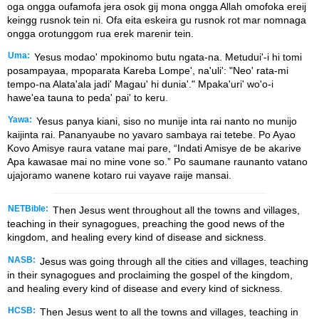
oga ongga oufamofa jera osok gij mona ongga Allah omofoka ereij
keingg rusnok tein ni. Ofa eita eskeira gu rusnok rot mar nomnaga
ongga orotunggom rua erek marenir tein.
Uma:
Yesus modao' mpokinomo butu ngata-na. Metudui'-i hi tomi
posampayaa, mpoparata Kareba Lompe', na'uli': "Neo' rata-mi
tempo-na Alata'ala jadi' Magau' hi dunia'." Mpaka'uri' wo'o-i
hawe'ea tauna to peda' pai' to keru.
Yawa:
Yesus panya kiani, siso no munije inta rai nanto no munijo
kaijinta rai. Pananyaube no yavaro sambaya rai tetebe. Po Ayao
Kovo Amisye raura vatane mai pare, “Indati Amisye de be akarive
Apa kawasae mai no mine vone so.” Po saumane raunanto vatano
ujajoramo wanene kotaro rui vayave raije mansai.
NETBible:
Then Jesus went throughout all the towns and villages,
teaching in their synagogues, preaching the good news of the
kingdom, and healing every kind of disease and sickness.
NASB:
Jesus was going through all the cities and villages, teaching
in their synagogues and proclaiming the gospel of the kingdom,
and healing every kind of disease and every kind of sickness.
HCSB:
Then Jesus went to all the towns and villages, teaching in