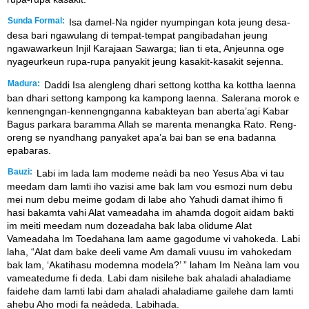
Sunda Formal:
Isa damel-Na ngider nyumpingan kota jeung desa-
desa bari ngawulang di tempat-tempat pangibadahan jeung
ngawawarkeun Injil Karajaan Sawarga; lian ti eta, Anjeunna oge
nyageurkeun rupa-rupa panyakit jeung kasakit-kasakit sejenna.
Madura:
Daddi Isa alengleng dhari settong kottha ka kottha laenna
ban dhari settong kampong ka kampong laenna. Salerana morok e
kennengngan-kennengnganna kabakteyan ban aberta’agi Kabar
Bagus parkara baramma Allah se marenta menangka Rato. Reng-
oreng se nyandhang panyaket apa’a bai ban se ena badanna
epabaras.
Bauzi:
Labi im lada lam modeme neàdi ba neo Yesus Aba vi tau
meedam dam lamti iho vazisi ame bak lam vou esmozi num debu
mei num debu meime godam di labe aho Yahudi damat ihimo fi
hasi bakamta vahi Alat vameadaha im ahamda dogoit aidam bakti
im meiti meedam num dozeadaha bak laba olidume Alat
Vameadaha Im Toedahana lam aame gagodume vi vahokeda. Labi
laha, “Alat dam bake deeli vame Am damali vuusu im vahokedam
bak lam, ‘Akatihasu modemna modela?’ ” laham Im Neàna lam vou
vameatedume fi deda. Labi dam nisilehe bak ahaladi ahaladiame
faidehe dam lamti labi dam ahaladi ahaladiame gailehe dam lamti
ahebu Aho modi fa neàdeda. Labihada.