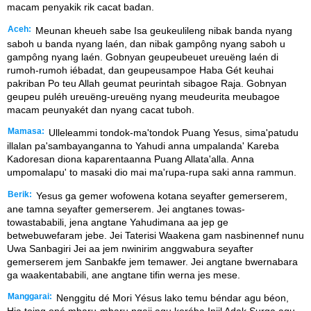
macam penyakik rik cacat badan.
Aceh:
Meunan kheueh sabe Isa geukeulileng nibak banda nyang
saboh u banda nyang laén, dan nibak gampông nyang saboh u
gampông nyang laén. Gobnyan geupeubeuet ureuëng laén di
rumoh-rumoh iébadat, dan geupeusampoe Haba Gét keuhai
pakriban Po teu Allah geumat peurintah sibagoe Raja. Gobnyan
geupeu puléh ureuëng-ureuëng nyang meudeurita meubagoe
macam peunyakét dan nyang cacat tuboh.
Mamasa:
Ulleleammi tondok-ma'tondok Puang Yesus, sima'patudu
illalan pa'sambayanganna to Yahudi anna umpalanda' Kareba
Kadoresan diona kaparentaanna Puang Allata'alla. Anna
umpomalapu' to masaki dio mai ma'rupa-rupa saki anna rammun.
Berik:
Yesus ga gemer wofowena kotana seyafter gemerserem,
ane tamna seyafter gemerserem. Jei angtanes towas-
towastababili, jena angtane Yahudimana aa jep ge
betwebuwefaram jebe. Jei Taterisi Waakena gam nasbinennef nunu
Uwa Sanbagiri Jei aa jem nwinirim anggwabura seyafter
gemerserem jem Sanbakfe jem temawer. Jei angtane bwernabara
ga waakentababili, ane angtane tifin werna jes mese.
Manggarai:
Nenggitu dé Mori Yésus lako temu béndar agu béon,