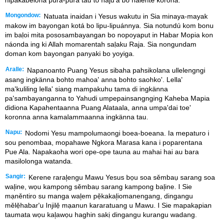
Mongondow:
Natuata inaidan i Yesus wakutu in Sia minaya-mayak
makow im bayongan kotá bo lipu-lipuánnya. Sia notundú kom bonu
im baḷoi mita pososambayangan bo nopoyaput in Habar Mopia kon
náonda ing ki Allah momarentah saḷaku Raja. Sia nongundam
doman kom bayongan panyaki bo yoyiga.
Aralle:
Napanoanto Puang Yesus sibaha pahsikolana ullelengngi
asang ingkänna bohto mahoa' anna bohto saohko'. Lella'
ma'kuliling lella' siang mampakuhu tama di ingkänna
pa'sambayanganna to Yahudi umpepainsangnging Kaheba Mapia
didiona Kapahentaanna Puang Alataala, anna umpa'dai toe'
koronna anna kamalammaanna ingkänna tau.
Napu:
Nodomi Yesu mampolumaongi boea-boeana. Ia mepaturo i
sou penombaa, mopahawe Ngkora Marasa kana i poparentana
Pue Ala. Napakaoha wori ope-ope tauna au mahai hai au bara
masilolonga watanda.
Sangir:
Kerene raral᷊engu Mawu Yesus bọu soa sěmbaụ sarang soa
wal᷊ine, wọu kampong sěmbaụ sarang kampong bal᷊ine. I Sie
mạněntiro su manga wal᷊em pẹ̌kakal᷊iomanengang, dingangu
mělẹ̌habar'u Injilẹ̌ mạanun kararatuang u Mawu. I Sie mapakạpian
taumata wọu kal᷊awọu haghin sakị dingangu kurangu wadang.