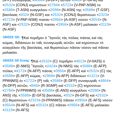
<
2532
> {CONJ} κηρυσσων <
2784
> <
5723
> {V-PAP-NSM} το
<
3588
> {T-ASN} ευαγγελιον <
2098
> {N-ASN} της <
3588
> {T-GSF}
βασιλειας <
932
> {N-GSF} και <
2532
> {CONJ} θεραπευων <
2323
>
<
5723
> {V-PAP-NSM} πασαν <
3956
> {A-ASF} νοσον <
3554
> {N-
ASF} και <
2532
> {CONJ} πασαν <
3956
> {A-ASF} μαλακιαν <
3119
>
{N-ASF}
GREEK SR:
¶Καὶ περιῆγεν ὁ ˚Ἰησοῦς τὰς πόλεις πάσας καὶ τὰς
κώμας, διδάσκων ἐν ταῖς συναγωγαῖς αὐτῶν, καὶ κηρύσσων τὸ
εὐαγγέλιον τῆς βασιλείας, καὶ θεραπεύων πᾶσαν νόσον καὶ πᾶσαν
μαλακίαν.
GREEK SR Srong:
¶Καὶ <
2532
> {C} περιῆγεν <
4013
> {V-IIA3S} ὁ
<
3588
> {E-NMS} ˚Ἰησοῦς <
2424
> {N-NMS} τὰς <
3588
> {E-AFP}
πόλεις <
4172
> {N-AFP} πάσας <
3956
> {E-AFP} καὶ <
2532
> {C} τὰς
<
3588
> {E-AFP} κώμας, <
2968
> {N-AFP} διδάσκων <
1321
> {V-
PPANMS} ἐν <
1722
> {P} ταῖς <
3588
> {E-DFP} συναγωγαῖς <
4864
>
{N-DFP} αὐτῶν, <
846
> {R-3GMP} καὶ <
2532
> {C} κηρύσσων
<
2784
> {V-PPANMS} τὸ <
3588
> {E-ANS} εὐαγγέλιον <
2098
> {N-
ANS} τῆς <
3588
> {E-GFS} βασιλείας, <
932
> {N-GFS} καὶ <
2532
>
{C} θεραπεύων <
2323
> {V-PPANMS} πᾶσαν <
3956
> {E-AFS} νόσον
<
3554
> {N-AFS} καὶ <
2532
> {C} πᾶσαν <
3956
> {E-AFS} μαλακίαν.
<
3119
> {N-AFS}