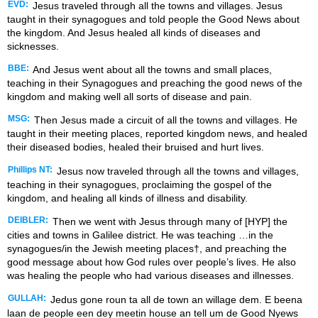
EVD:
Jesus traveled through all the towns and villages. Jesus
taught in their synagogues and told people the Good News about
the kingdom. And Jesus healed all kinds of diseases and
sicknesses.
BBE:
And Jesus went about all the towns and small places,
teaching in their Synagogues and preaching the good news of the
kingdom and making well all sorts of disease and pain.
MSG:
Then Jesus made a circuit of all the towns and villages. He
taught in their meeting places, reported kingdom news, and healed
their diseased bodies, healed their bruised and hurt lives.
Phillips NT:
Jesus now traveled through all the towns and villages,
teaching in their synagogues, proclaiming the gospel of the
kingdom, and healing all kinds of illness and disability.
DEIBLER:
Then we went with Jesus through many of [HYP] the
cities and towns in Galilee district. He was teaching …in the
synagogues/in the Jewish meeting places†, and preaching the
good message about how God rules over people’s lives. He also
was healing the people who had various diseases and illnesses.
GULLAH:
Jedus gone roun ta all de town an willage dem. E beena
laan de people een dey meetin house an tell um de Good Nyews