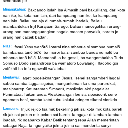
simertikas pè.
Minangkabau:
Bakcando itulah Isa Almasih payi bakuliliang, dari kota
nan iko, ka kota nan lain, dari kampuang nan iko, ka kampuang
nan lain. Baliau ma aja di rumah-rumah ibadaik, Baliau
mambaritokan Injil Karajaan Sarugo. Baliau mancegakkan urang-
urang nan manangguangkan sagalo macam panyakik, sarato jo
urang nan cacaik badan.
Nias:
Ifasui Yesu wanõrõ i'otarai nina mbanua si sambua numalõ
ba mbanua tanõ bõ'õ, ba moroi ba zi sambua banua numalõ ba
mbanua tanõ bõ'õ. Mamahaõ Ia ba gosali, ba wangombakha Turia
Somuso Dõdõ sanandrõsa ba wamatõrõ Lowalangi. Ifadõhõ gõi
zofõkhõ ba fefu ngawalõ wa'atebai.
Mentawai:
Iageti pugejeknangan Jesus, isenei sangamberi laggai
sabeu samba laggai sigoisó, mungantoman ka uma parurukat,
masipaarep Katuareman Simaerú, masikolouaké pagalaiat
Purimataat Taikamanua. Aleakénangan leú sia sipasioorik sene
ngamata besí, samba kataí tubu kalulut oringen sikataí siorikda.
Lampung:
Injuk rejido Isa mik bekeliling jak sai kota mik kota bareh
rik jak sai pekon mik pekon sai bareh. Ia ngajar di lamban-lamban
ibadah, rik ngabarko Kabar Betik tentang repa Allah memerintah
sebagai Raja. Ia ngunyaiko jelma-jelma sai menderita sunyin