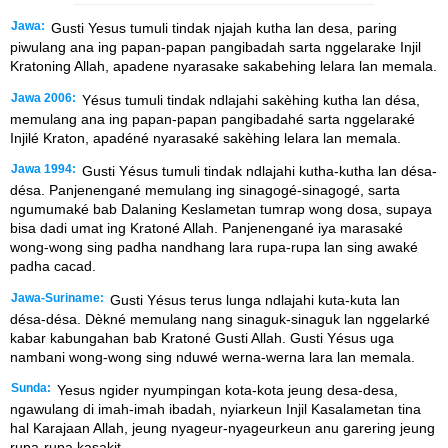
Jawa:
Gusti Yesus tumuli tindak njajah kutha lan desa, paring
piwulang ana ing papan-papan pangibadah sarta nggelarake Injil
Kratoning Allah, apadene nyarasake sakabehing lelara lan memala.
Jawa 2006:
Yésus tumuli tindak ndlajahi sakèhing kutha lan désa,
memulang ana ing papan-papan pangibadahé sarta nggelaraké
Injilé Kraton, apadéné nyarasaké sakèhing lelara lan memala.
Jawa 1994:
Gusti Yésus tumuli tindak ndlajahi kutha-kutha lan désa-
désa. Panjenengané memulang ing sinagogé-sinagogé, sarta
ngumumaké bab Dalaning Keslametan tumrap wong dosa, supaya
bisa dadi umat ing Kratoné Allah. Panjenengané iya marasaké
wong-wong sing padha nandhang lara rupa-rupa lan sing awaké
padha cacad.
Jawa-Suriname:
Gusti Yésus terus lunga ndlajahi kuta-kuta lan
désa-désa. Dèkné memulang nang sinaguk-sinaguk lan nggelarké
kabar kabungahan bab Kratoné Gusti Allah. Gusti Yésus uga
nambani wong-wong sing nduwé werna-werna lara lan memala.
Sunda:
Yesus ngider nyumpingan kota-kota jeung desa-desa,
ngawulang di imah-imah ibadah, nyiarkeun Injil Kasalametan tina
hal Karajaan Allah, jeung nyageur-nyageurkeun anu garering jeung
rupa-rupa kasakit.