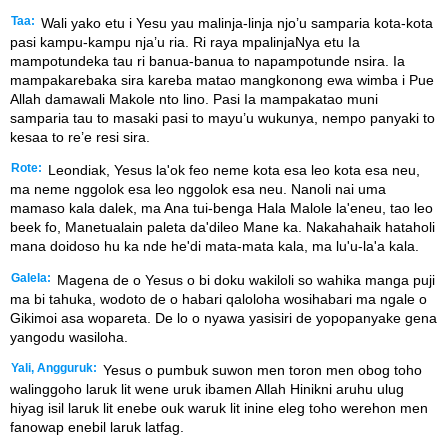
Taa:
Wali yako etu i Yesu yau malinja-linja njo’u samparia kota-kota
pasi kampu-kampu nja’u ria. Ri raya mpalinjaNya etu Ia
mampotundeka tau ri banua-banua to napampotunde nsira. Ia
mampakarebaka sira kareba matao mangkonong ewa wimba i Pue
Allah damawali Makole nto lino. Pasi Ia mampakatao muni
samparia tau to masaki pasi to mayu’u wukunya, nempo panyaki to
kesaa to re’e resi sira.
Rote:
Leondiak, Yesus la'ok feo neme kota esa leo kota esa neu,
ma neme nggolok esa leo nggolok esa neu. Nanoli nai uma
mamaso kala dalek, ma Ana tui-benga Hala Malole la'eneu, tao leo
beek fo, Manetualain paleta da'dileo Mane ka. Nakahahaik hataholi
mana doidoso hu ka nde he'di mata-mata kala, ma lu'u-la'a kala.
Galela:
Magena de o Yesus o bi doku wakiloli so wahika manga puji
ma bi tahuka, wodoto de o habari qaloloha wosihabari ma ngale o
Gikimoi asa wopareta. De lo o nyawa yasisiri de yopopanyake gena
yangodu wasiloha.
Yali, Angguruk:
Yesus o pumbuk suwon men toron men obog toho
walinggoho laruk lit wene uruk ibamen Allah Hinikni aruhu ulug
hiyag isil laruk lit enebe ouk waruk lit inine eleg toho werehon men
fanowap enebil laruk latfag.