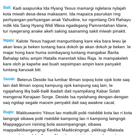
Bali:
Kadi asapunika Ida Hyang Yesus mamargi nglelana nylajah
kota miwah desa-desa makasami. Ida mapaica paurukan ring
perhyangan-perhyangan anak Yahudine, tur ngortiang Orti Rahayu
indik Ida Sang Hyang Widi Wasa ngadegang Pamrentahan Idane,
tur nyegerang anake akeh saking saananing sakit miwah pinakit.
Ngaju:
Kalote Yesus haguet mangumbang kare eka bara lewu ije
akan lewu je beken tuntang bara dokoh ije akan dokoh je beken. Ie
majar hong kare huma sombayang tuntang mangabar Barita
Bahalap tahiu ampin Hatalla marentah kilau Raja. Ie mampakeleh
kare oloh je kapehe awi buah sepsimpan ampin kare panyakit
tuntang karusak biti.
Sasak:
Beterus Deside Isa lumbar lẽman sopoq kote ojok kote saq
lain dait lẽman sopoq kampung ojok kampung saq lain; Ie
ngajahang lẽq balẽ-balẽ ibadah dait nyampẽang Kabar Solah
mengenai Kerajaan Sorge. Deside Isa nyelahang dengan-dengan
saq ngidap segale macem penyakit dait saq awakne cacat.
Bugis:
Makkuwaniro Yésus lao mattulili polé riséddié kota lao ri kota
laingngé sibawa polé riséddié kampong lao ri kampong laingngé.
Mappagguruni risining bola assompangngé, sibawa
mappallebbangengngi Karéba Madécéngngé, pékkugi Allataala