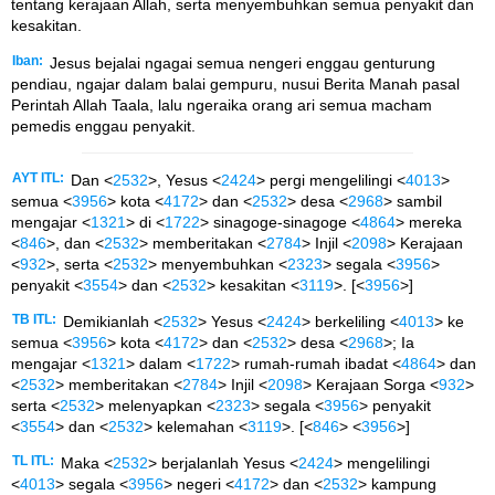
tentang kerajaan Allah, serta menyembuhkan semua penyakit dan
kesakitan.
Iban:
Jesus bejalai ngagai semua nengeri enggau genturung
pendiau, ngajar dalam balai gempuru, nusui Berita Manah pasal
Perintah Allah Taala, lalu ngeraika orang ari semua macham
pemedis enggau penyakit.
AYT ITL:
Dan <
2532
>, Yesus <
2424
> pergi mengelilingi <
4013
>
semua <
3956
> kota <
4172
> dan <
2532
> desa <
2968
> sambil
mengajar <
1321
> di <
1722
> sinagoge-sinagoge <
4864
> mereka
<
846
>, dan <
2532
> memberitakan <
2784
> Injil <
2098
> Kerajaan
<
932
>, serta <
2532
> menyembuhkan <
2323
> segala <
3956
>
penyakit <
3554
> dan <
2532
> kesakitan <
3119
>. [<
3956
>]
TB ITL:
Demikianlah <
2532
> Yesus <
2424
> berkeliling <
4013
> ke
semua <
3956
> kota <
4172
> dan <
2532
> desa <
2968
>; Ia
mengajar <
1321
> dalam <
1722
> rumah-rumah ibadat <
4864
> dan
<
2532
> memberitakan <
2784
> Injil <
2098
> Kerajaan Sorga <
932
>
serta <
2532
> melenyapkan <
2323
> segala <
3956
> penyakit
<
3554
> dan <
2532
> kelemahan <
3119
>. [<
846
> <
3956
>]
TL ITL:
Maka <
2532
> berjalanlah Yesus <
2424
> mengelilingi
<
4013
> segala <
3956
> negeri <
4172
> dan <
2532
> kampung