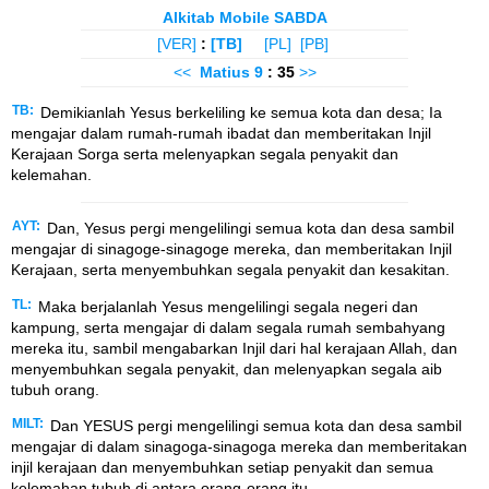
Alkitab Mobile SABDA
[VER]
:
[TB]
[PL]
[PB]
<<
Matius
9
: 35
>>
TB:
Demikianlah Yesus berkeliling ke semua kota dan desa; Ia
mengajar dalam rumah-rumah ibadat dan memberitakan Injil
Kerajaan Sorga serta melenyapkan segala penyakit dan
kelemahan.
AYT:
Dan, Yesus pergi mengelilingi semua kota dan desa sambil
mengajar di sinagoge-sinagoge mereka, dan memberitakan Injil
Kerajaan, serta menyembuhkan segala penyakit dan kesakitan.
TL:
Maka berjalanlah Yesus mengelilingi segala negeri dan
kampung, serta mengajar di dalam segala rumah sembahyang
mereka itu, sambil mengabarkan Injil dari hal kerajaan Allah, dan
menyembuhkan segala penyakit, dan melenyapkan segala aib
tubuh orang.
MILT:
Dan YESUS pergi mengelilingi semua kota dan desa sambil
mengajar di dalam sinagoga-sinagoga mereka dan memberitakan
injil kerajaan dan menyembuhkan setiap penyakit dan semua
kelemahan tubuh di antara orang-orang itu.