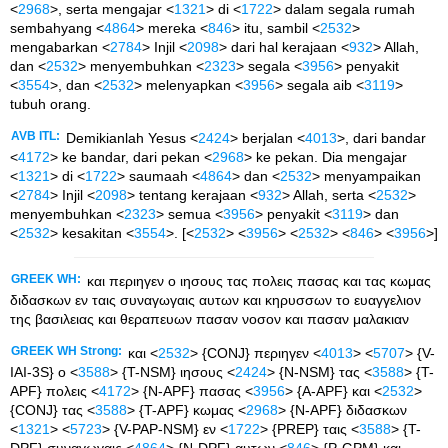
<
2968
>, serta mengajar <
1321
> di <
1722
> dalam segala rumah
sembahyang <
4864
> mereka <
846
> itu, sambil <
2532
>
mengabarkan <
2784
> Injil <
2098
> dari hal kerajaan <
932
> Allah,
dan <
2532
> menyembuhkan <
2323
> segala <
3956
> penyakit
<
3554
>, dan <
2532
> melenyapkan <
3956
> segala aib <
3119
>
tubuh orang.
AVB ITL:
Demikianlah Yesus <
2424
> berjalan <
4013
>, dari bandar
<
4172
> ke bandar, dari pekan <
2968
> ke pekan. Dia mengajar
<
1321
> di <
1722
> saumaah <
4864
> dan <
2532
> menyampaikan
<
2784
> Injil <
2098
> tentang kerajaan <
932
> Allah, serta <
2532
>
menyembuhkan <
2323
> semua <
3956
> penyakit <
3119
> dan
<
2532
> kesakitan <
3554
>. [<
2532
> <
3956
> <
2532
> <
846
> <
3956
>]
GREEK WH:
και περιηγεν ο ιησους τας πολεις πασας και τας κωμας
διδασκων εν ταις συναγωγαις αυτων και κηρυσσων το ευαγγελιον
της βασιλειας και θεραπευων πασαν νοσον και πασαν μαλακιαν
GREEK WH Strong:
και <
2532
> {CONJ} περιηγεν <
4013
> <
5707
> {V-
IAI-3S} ο <
3588
> {T-NSM} ιησους <
2424
> {N-NSM} τας <
3588
> {T-
APF} πολεις <
4172
> {N-APF} πασας <
3956
> {A-APF} και <
2532
>
{CONJ} τας <
3588
> {T-APF} κωμας <
2968
> {N-APF} διδασκων
<
1321
> <
5723
> {V-PAP-NSM} εν <
1722
> {PREP} ταις <
3588
> {T-
DPF} συναγωγαις <
4864
> {N-DPF} αυτων <
846
> {P-GPM} και