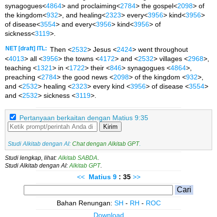
synagogues<
4864
> and proclaiming<
2784
> the gospel<
2098
> of
the kingdom<
932
>, and healing<
2323
> every<
3956
> kind<
3956
>
of disease<
3554
> and every<
3956
> kind<
3956
> of
sickness<
3119
>.
NET [draft] ITL:
Then <
2532
> Jesus <
2424
> went throughout
<
4013
> all <
3956
> the towns <
4172
> and <
2532
> villages <
2968
>,
teaching <
1321
> in <
1722
> their <
846
> synagogues <
4864
>,
preaching <
2784
> the good news <
2098
> of the kingdom <
932
>,
and <
2532
> healing <
2323
> every kind <
3956
> of disease <
3554
>
and <
2532
> sickness <
3119
>.
Pertanyaan berkaitan dengan Matius 9:35
Kirim
Studi Alkitab dengan AI:
Chat dengan Alkitab GPT
.
Studi lengkap, lihat:
Alkitab SABDA
.
Studi Alkitab dengan AI:
Alkitab GPT
.
<<
Matius
9
: 35
>>
Bahan Renungan:
SH
-
RH
-
ROC
Download