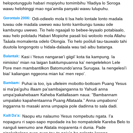
helopotunggulo habari mopiyohu tomimbihu Yiladiya lo Soroga
wawu helohinggi mao nga'amila panyaki wawu lulupuhu.
Gorontalo 2006:
Odi-odieelo mola ti Isa helo lontale lonto madala
tuwau ode madala uwewo wau lonto kambungu tuwau ode
kambungu uwewo. Tio helo ngaajali to bebee-leyaalo potabiaalo,
wau helo pololadu Habari Mopiohe pasali lou̒ woloolo mola Allahu
Taa̒ala momalenta odelo Olongia. Tio helo poo̒luli tau-tauwalo tahi
duutola longongoto u hidala-dalaala wau tao̒ aibu batanga.
Balantak:
Kasi i Yesus nangarae'i giigii' kota tia kampung. Ia
nimisiso' mian na laigan bakitumpuanna ka' nengelelekon Lele
Pore men mambantilkon Batomundo'anna Surugaa. Ia nengelesi'i
biai' kaliangan nggeona mian ka' men repo'.
Bambam:
Puhai ia too, iya ulleleim mobotto-bottoam Puang Yesus
si ma'pa'guhu illaam pa'sambajanganna to Yahudi anna
umpa'pakahebaam Kaheba Katilallasam naua: “Bambannam
umpalako kapahentaanna Puang Allataala.” Anna umpabono'
ingganna to masaki anna umpapia pole dadinna to sala dadi.
Kaili Da'a:
Naopu etu nalaumo Yesus nompebutu ngata. I'a
nopaguru ri sapo-sapo mpodade ira bo nompatolele Kareba Belo to
nanguli iwenumo ane Alatala moparenta ri dunia. Pade
nipakabelona pura-pura tau to naju'a bo nalente korona.