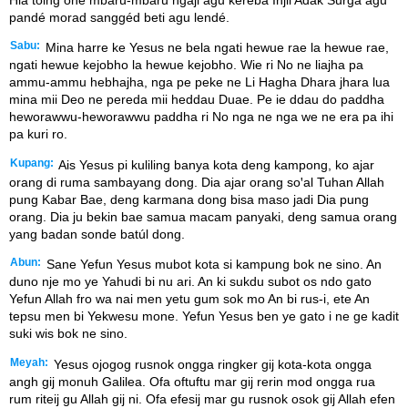
Hia toing oné mbaru-mbaru ngaji agu keréba Injil Adak Surga agu
pandé morad sanggéd beti agu lendé.
Sabu:
Mina harre ke Yesus ne bela ngati hewue rae la hewue rae,
ngati hewue kejobho la hewue kejobho. Wie ri No ne liajha pa
ammu-ammu hebhajha, nga pe peke ne Li Hagha Dhara jhara lua
mina mii Deo ne pereda mii heddau Duae. Pe ie ddau do paddha
heworawwu-heworawwu paddha ri No nga ne nga we ne era pa ihi
pa kuri ro.
Kupang:
Ais Yesus pi kuliling banya kota deng kampong, ko ajar
orang di ruma sambayang dong. Dia ajar orang soꞌal Tuhan Allah
pung Kabar Bae, deng karmana dong bisa maso jadi Dia pung
orang. Dia ju bekin bae samua macam panyaki, deng samua orang
yang badan sonde batúl dong.
Abun:
Sane Yefun Yesus mubot kota si kampung bok ne sino. An
duno nje mo ye Yahudi bi nu ari. An ki sukdu subot os ndo gato
Yefun Allah fro wa nai men yetu gum sok mo An bi rus-i, ete An
tepsu men bi Yekwesu mone. Yefun Yesus ben ye gato i ne ge kadit
suki wis bok ne sino.
Meyah:
Yesus ojogog rusnok ongga ringker gij kota-kota ongga
angh gij monuh Galilea. Ofa oftuftu mar gij rerin mod ongga rua
rum riteij gu Allah gij ni. Ofa efesij mar gu rusnok osok gij Allah efen