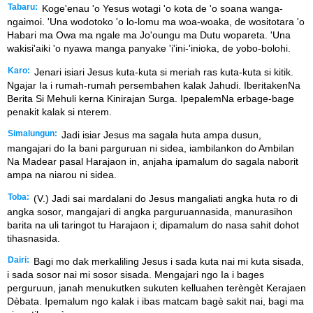
Tabaru:
Koge'enau 'o Yesus wotagi 'o kota de 'o soana wanga-
ngaimoi. 'Una wodotoko 'o lo-lomu ma woa-woaka, de wositotara 'o
Habari ma Owa ma ngale ma Jo'oungu ma Dutu wopareta. 'Una
wakisi'aiki 'o nyawa manga panyake 'i'ini-'inioka, de yobo-bolohi.
Karo:
Jenari isiari Jesus kuta-kuta si meriah ras kuta-kuta si kitik.
Ngajar Ia i rumah-rumah persembahen kalak Jahudi. IberitakenNa
Berita Si Mehuli kerna Kinirajan Surga. IpepalemNa erbage-bage
penakit kalak si nterem.
Simalungun:
Jadi isiar Jesus ma sagala huta ampa dusun,
mangajari do Ia bani parguruan ni sidea, iambilankon do Ambilan
Na Madear pasal Harajaon in, anjaha ipamalum do sagala naborit
ampa na niarou ni sidea.
Toba:
(V.) Jadi sai mardalani do Jesus mangaliati angka huta ro di
angka sosor, mangajari di angka parguruannasida, manurasihon
barita na uli taringot tu Harajaon i; dipamalum do nasa sahit dohot
tihasnasida.
Dairi:
Bagi mo dak merkaliling Jesus i sada kuta nai mi kuta sisada,
i sada sosor nai mi sosor sisada. Mengajari ngo Ia i bages
perguruun, janah menukutken sukuten kelluahen terèngèt Kerajaen
Dèbata. Ipemalum ngo kalak i ibas matcam bagè sakit nai, bagi ma