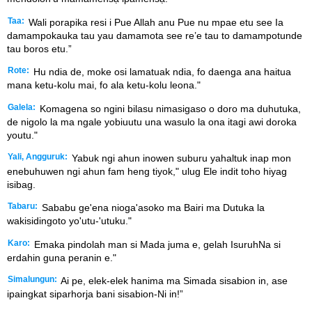
Taa:
Wali porapika resi i Pue Allah anu Pue nu mpae etu see Ia
damampokauka tau yau damamota see re’e tau to damampotunde
tau boros etu.”
Rote:
Hu ndia de, moke osi lamatuak ndia, fo daenga ana haitua
mana ketu-kolu mai, fo ala ketu-kolu leona."
Galela:
Komagena so ngini bilasu nimasigaso o doro ma duhutuka,
de nigolo la ma ngale yobiuutu una wasulo la ona itagi awi doroka
youtu."
Yali, Angguruk:
Yabuk ngi ahun inowen suburu yahaltuk inap mon
enebuhuwen ngi ahun fam heng tiyok," ulug Ele indit toho hiyag
isibag.
Tabaru:
Sababu ge'ena nioga'asoko ma Bairi ma Dutuka la
wakisidingoto yo'utu-'utuku."
Karo:
Emaka pindolah man si Mada juma e, gelah IsuruhNa si
erdahin guna peranin e."
Simalungun:
Ai pe, elek-elek hanima ma Simada sisabion in, ase
ipaingkat siparhorja bani sisabion-Ni in!”