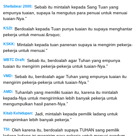
Shellabear 2000:
Sebab itu mintalah kepada Sang Tuan yang
empunya tuaian, supaya Ia mengutus para penuai untuk menuai
tuaian-Nya.”
KSZI:
Berdoalah kepada Tuan punya tuaian itu supaya menghantar
pekerja untuk menuai.&rsquo;
KSKK:
Mintalah kepada tuan panenan supaya ia mengirim pekerja-
pekerja untuk menuai."
WBTC Draft:
Sebab itu, berdoalah agar Tuhan yang empunya
tuaian itu mengirim pekerja-pekerja untuk tuaian-Nya."
VMD:
Sebab itu, berdoalah agar Tuhan yang empunya tuaian itu
mengirim pekerja-pekerja untuk tuaian-Nya.”
AMD:
Tuhanlah yang memiliki tuaian itu, karena itu mintalah
kepada-Nya untuk mengirimkan lebih banyak pekerja untuk
mengumpulkan hasil panen-Nya.”
Kitab Kehidupan:
Jadi, mintalah kepada pemilik ladang untuk
mengirimkan lebih banyak pekerja.”
TSI:
Oleh karena itu, berdoalah supaya TUHAN sang pemilik
ladang-ladang ini mengirim para pekerja untuk menuai gandum