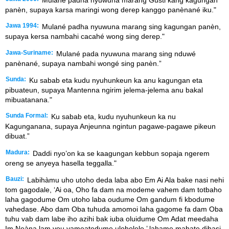
panèn, supaya karsa maringi wong derep kanggo panènané iku."
Jawa 1994:
Mulané padha nyuwuna marang sing kagungan panèn,
supaya kersa nambahi cacahé wong sing derep."
Jawa-Suriname:
Mulané pada nyuwuna marang sing nduwé
panènané, supaya nambahi wongé sing panèn.”
Sunda:
Ku sabab eta kudu nyuhunkeun ka anu kagungan eta
pibuateun, supaya Mantenna ngirim jelema-jelema anu bakal
mibuatanana."
Sunda Formal:
Ku sabab eta, kudu nyuhunkeun ka nu
Kagunganana, supaya Anjeunna ngintun pagawe-pagawe pikeun
dibuat.”
Madura:
Daddi nyo’on ka se kaagungan kebbun sopaja ngerem
oreng se anyeya hasella teggalla."
Bauzi:
Labihàmu uho utoho deda laba abo Em Ai Ala bake nasi nehi
tom gagodale, ‘Ai oa, Oho fa dam na modeme vahem dam totbaho
laha gagodume Om utoho laba oudume Om gandum fi kbodume
vahedase. Abo dam Oba tuhuda amomoi laha gagome fa dam Oba
tuhu vab dam labe iho azihi bak iuba oluidume Om Adat meedaha
Im Neàna lam vou vameatedume uloholele,’ lahame mahate dihasi