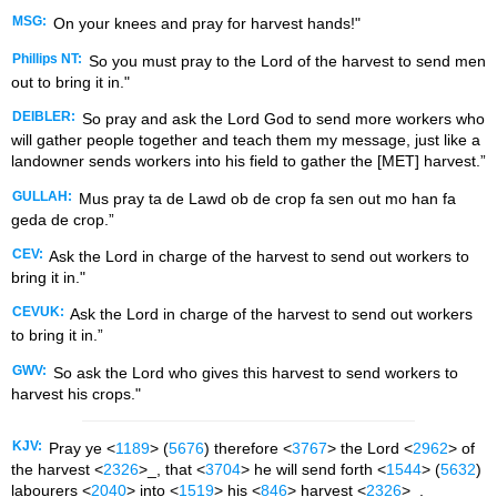
MSG:
On your knees and pray for harvest hands!"
Phillips NT:
So you must pray to the Lord of the harvest to send men
out to bring it in."
DEIBLER:
So pray and ask the Lord God to send more workers who
will gather people together and teach them my message, just like a
landowner sends workers into his field to gather the [MET] harvest.”
GULLAH:
Mus pray ta de Lawd ob de crop fa sen out mo han fa
geda de crop.”
CEV:
Ask the Lord in charge of the harvest to send out workers to
bring it in."
CEVUK:
Ask the Lord in charge of the harvest to send out workers
to bring it in.”
GWV:
So ask the Lord who gives this harvest to send workers to
harvest his crops."
KJV:
Pray ye <
1189
> (
5676
) therefore <
3767
> the Lord <
2962
> of
the harvest <
2326
>_, that <
3704
> he will send forth <
1544
> (
5632
)
labourers <
2040
> into <
1519
> his <
846
> harvest <
2326
>_.