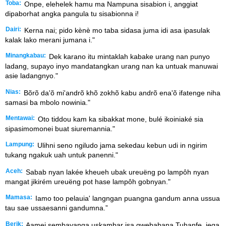
Toba:
Onpe, elehelek hamu ma Nampuna sisabion i, anggiat
dipaborhat angka pangula tu sisabionna i!
Dairi:
Kerna nai; pido kènè mo taba sidasa juma idi asa ipasulak
kalak lako merani jumana i."
Minangkabau:
Dek karano itu mintaklah kabake urang nan punyo
ladang, supayo inyo mandatangkan urang nan ka untuak manuwai
asie ladangnyo."
Nias:
Bõrõ da'õ mi'andrõ khõ zokhõ kabu andrõ ena'õ ifatenge niha
samasi ba mbolo nowinia."
Mentawai:
Oto tiddou kam ka sibakkat mone, bulé ikoiniaké sia
sipasimomonei buat siuremannia."
Lampung:
Ulihni seno ngiludo jama sekedau kebun udi in ngirim
tukang ngakuk uah untuk panenni."
Aceh:
Sabab nyan lakée kheueh ubak ureuëng po lampôh nyan
mangat jikirém ureuëng pot hase lampôh gobnyan."
Mamasa:
Iamo too pelauia' langngan puangna gandum anna ussua
tau sae ussaesanni gandumna.”
Berik:
Aamei sembayanga uskambar isa gwebabana Tuhanfe, jega