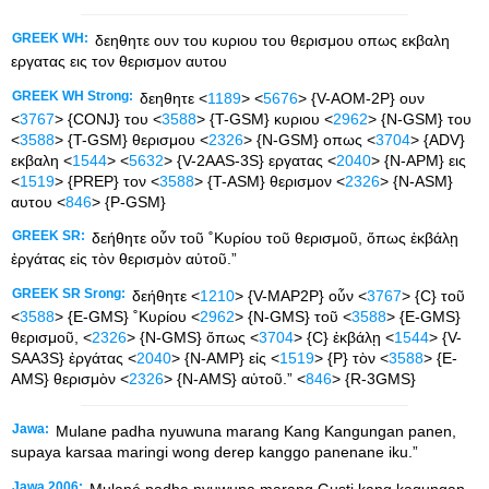
GREEK WH:
δεηθητε ουν του κυριου του θερισμου οπως εκβαλη
εργατας εις τον θερισμον αυτου
GREEK WH Strong:
δεηθητε <
1189
> <
5676
> {V-AOM-2P} ουν
<
3767
> {CONJ} του <
3588
> {T-GSM} κυριου <
2962
> {N-GSM} του
<
3588
> {T-GSM} θερισμου <
2326
> {N-GSM} οπως <
3704
> {ADV}
εκβαλη <
1544
> <
5632
> {V-2AAS-3S} εργατας <
2040
> {N-APM} εις
<
1519
> {PREP} τον <
3588
> {T-ASM} θερισμον <
2326
> {N-ASM}
αυτου <
846
> {P-GSM}
GREEK SR:
δεήθητε οὖν τοῦ ˚Κυρίου τοῦ θερισμοῦ, ὅπως ἐκβάλῃ
ἐργάτας εἰς τὸν θερισμὸν αὐτοῦ.”
GREEK SR Srong:
δεήθητε <
1210
> {V-MAP2P} οὖν <
3767
> {C} τοῦ
<
3588
> {E-GMS} ˚Κυρίου <
2962
> {N-GMS} τοῦ <
3588
> {E-GMS}
θερισμοῦ, <
2326
> {N-GMS} ὅπως <
3704
> {C} ἐκβάλῃ <
1544
> {V-
SAA3S} ἐργάτας <
2040
> {N-AMP} εἰς <
1519
> {P} τὸν <
3588
> {E-
AMS} θερισμὸν <
2326
> {N-AMS} αὐτοῦ.” <
846
> {R-3GMS}
Jawa:
Mulane padha nyuwuna marang Kang Kangungan panen,
supaya karsaa maringi wong derep kanggo panenane iku.”
Jawa 2006:
Mulané padha nyuwuna marang Gusti kang kagungan