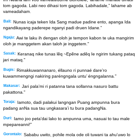
tom gagoda. Labi neo dihasi tom gagoda. Labihadale,” lahame ab
vameadaham.
Bali:
Nunas icaja teken Ida Sang madue padine ento, apanga Ida
ngandikayang paderepe nganyi padi druen Idane.”
Ngaju:
Awi te laku ih dengan oloh je tempon kabon te uka mangirim
oloh je manggetem akan taloh je inggetem."
Sasak:
Keranaq nike tunas lẽq ~Epẽne adẽq Ie ngirim tukang pataq
jari mataq."
Bugis:
Rimakkuwannanaro, éllauno ri punnaé dare’ro
kuwammengngi nakiring paréngngala untu’ éngngalanna."
Makasar:
Jari pala’mi ri patanna tana sollanna nasuro battu
pakattona."
Toraja:
Iamoto, dadi palakui langngan Puang ampunna bura
padang anNa sua tau ungkasara’i tu bura padangNa.
Duri:
Iamo joo peta'dai lako to ampunna uma, nasuai to tau male
mpepareanni!"
Gorontalo:
Sababu uwito, pohile mola ode oli tuwani ta ahu'uwo lo