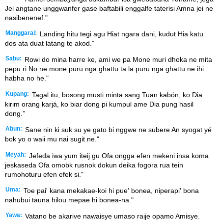
Jei angtane unggwanfer gase baftabili enggalfe taterisi Amna jei ne
nasibenenef."
Manggarai:
Landing hitu tegi agu Hiat ngara dani, kudut Hia katu
dos ata duat latang te akod.”
Sabu:
Rowi do mina harre ke, ami we pa Mone muri dhoka ne mita
pepu ri No ne mone puru nga ghattu ta la puru nga ghattu ne ihi
habha no he."
Kupang:
Tagal itu, bosong musti minta sang Tuan kabón, ko Dia
kirim orang karjá, ko biar dong pi kumpul ame Dia pung hasil
dong.”
Abun:
Sane nin ki suk su ye gato bi nggwe ne subere An syogat yé
bok yo o waii mu nai sugit ne."
Meyah:
Jefeda iwa yum iteij gu Ofa ongga efen mekeni insa koma
jeskaseda Ofa omobk rusnok dokun deika fogora rua tein
rumohoturu efen efek si."
Uma:
Toe pai' kana mekakae-koi hi pue' bonea, niperapi' bona
nahubui tauna hilou mepae hi bonea-na."
Yawa:
Vatano be akarive nawaisye umaso raije opamo Amisye.