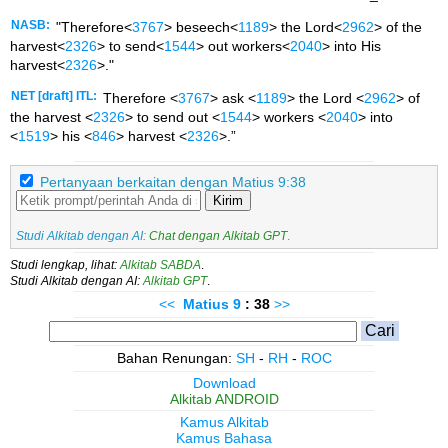
NASB:
"Therefore<
3767
> beseech<
1189
> the Lord<
2962
> of the
harvest<
2326
> to send<
1544
> out workers<
2040
> into His
harvest<
2326
>."
NET [draft] ITL:
Therefore <
3767
> ask <
1189
> the Lord <
2962
> of
the harvest <
2326
> to send out <
1544
> workers <
2040
> into
<
1519
> his <
846
> harvest <
2326
>.”
Pertanyaan berkaitan dengan Matius 9:38
Kirim
Studi Alkitab dengan AI:
Chat dengan Alkitab GPT
.
Studi lengkap, lihat:
Alkitab SABDA
.
Studi Alkitab dengan AI:
Alkitab GPT
.
<<
Matius
9
: 38
>>
Bahan Renungan:
SH
-
RH
-
ROC
Download
Alkitab ANDROID
Kamus Alkitab
Kamus Bahasa