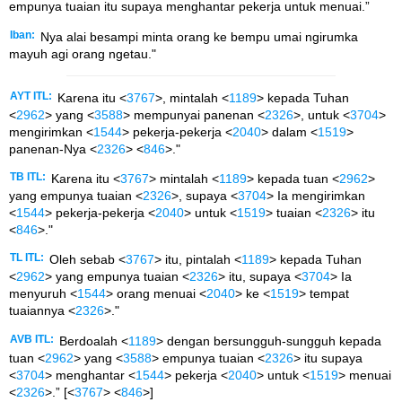
empunya tuaian itu supaya menghantar pekerja untuk menuai.”
Iban:
Nya alai besampi minta orang ke bempu umai ngirumka
mayuh agi orang ngetau."
AYT ITL:
Karena itu <
3767
>, mintalah <
1189
> kepada Tuhan
<
2962
> yang <
3588
> mempunyai panenan <
2326
>, untuk <
3704
>
mengirimkan <
1544
> pekerja-pekerja <
2040
> dalam <
1519
>
panenan-Nya <
2326
> <
846
>."
TB ITL:
Karena itu <
3767
> mintalah <
1189
> kepada tuan <
2962
>
yang empunya tuaian <
2326
>, supaya <
3704
> Ia mengirimkan
<
1544
> pekerja-pekerja <
2040
> untuk <
1519
> tuaian <
2326
> itu
<
846
>."
TL ITL:
Oleh sebab <
3767
> itu, pintalah <
1189
> kepada Tuhan
<
2962
> yang empunya tuaian <
2326
> itu, supaya <
3704
> Ia
menyuruh <
1544
> orang menuai <
2040
> ke <
1519
> tempat
tuaiannya <
2326
>."
AVB ITL:
Berdoalah <
1189
> dengan bersungguh-sungguh kepada
tuan <
2962
> yang <
3588
> empunya tuaian <
2326
> itu supaya
<
3704
> menghantar <
1544
> pekerja <
2040
> untuk <
1519
> menuai
<
2326
>.” [<
3767
> <
846
>]