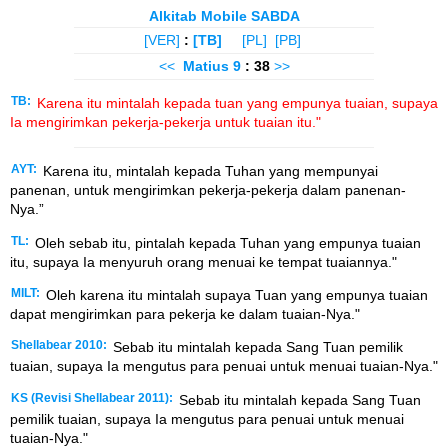
Alkitab Mobile SABDA
[VER]
:
[TB]
[PL]
[PB]
<<
Matius
9
: 38
>>
TB:
Karena itu mintalah kepada tuan yang empunya tuaian, supaya
Ia mengirimkan pekerja-pekerja untuk tuaian itu."
AYT:
Karena itu, mintalah kepada Tuhan yang mempunyai
panenan, untuk mengirimkan pekerja-pekerja dalam panenan-
Nya.”
TL:
Oleh sebab itu, pintalah kepada Tuhan yang empunya tuaian
itu, supaya Ia menyuruh orang menuai ke tempat tuaiannya."
MILT:
Oleh karena itu mintalah supaya Tuan yang empunya tuaian
dapat mengirimkan para pekerja ke dalam tuaian-Nya."
Shellabear 2010:
Sebab itu mintalah kepada Sang Tuan pemilik
tuaian, supaya Ia mengutus para penuai untuk menuai tuaian-Nya."
KS (Revisi Shellabear 2011):
Sebab itu mintalah kepada Sang Tuan
pemilik tuaian, supaya Ia mengutus para penuai untuk menuai
tuaian-Nya."