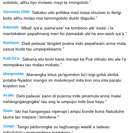
uotololo, alihu tiyo molawo mayi ta mongotolo.”
Gorontalo 2006:
Sababu uito pohilea mao̒ totaa ohuu̒wo lo ilengi
boito alihu molao mai tamongotolo duo̒lo tilapulio."
Balantak:
Mbali' iya'a, pama'ase' na tombono ale' kada' i Ia
mantakakon papalimang men bo pamadak ule'na aso-asok iya'a.”
Bambam:
Dadi pelauia' längäm puäna indo pepaheam anna mala
ussua buda tau umpepaheanni.”
Kaili Da'a:
Sabana etu komi kana merapi ka Pue ntinalu etu ala I'a
mompakau tau malau mokato."
Mongondow:
Manangka intua po'igumdon ko'i togi gobá simbá
potabá-Nyadon mangoi im mokokoyut mita kon onu inta paraḷu
koyuton tua."
Aralle:
Dahi palauia' pano di puänna inde pinamula anna malai
nahängngängngike' tau ang la umpupu inde boa kayu."
Napu:
Ido hai hangangaa niperapi i ampu bonde bona Natuduhe
tauna lao mepare i bondena."
Sangir:
Tangu pẹ̌dorongke su taghuangu waelẹ̌ e tadeạu
měndoloh'u mamaměnsạ ipaměnsạ."