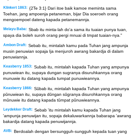
Klinkert 1863:
{2Te 3:1} Dari itoe baik kamoe meminta sama
Toehan, jang ampoenja petaneman, bijar Dia soeroeh orang
mengoempoel dateng kapada petanemannja.
Melayu Baba:
Sbab itu minta-lah do'a sama itu tuaian punya tuan,
spaya dia boleh suroh orang pergi mnuai di tmpat tuaian-nya."
Ambon Draft:
Sebab itu, mintalah kamu pada Tuhan jang ampunja
musin penuwian sopaja Ija menjuroh awrang bakardja di dalam
penuwiannja.
Keasberry 1853:
Subab itu, mintalah kapada Tuhan yang ampunya
punuwiean itu, supaya dungan sugranya disuruhkannya orang
munuwie itu datang kapada tumpat punuwieannya.
Keasberry 1866:
Sŭbab itu, mintalah kapada Tuhan yang ampunya
pŭnuwiean itu, supaya dŭngan sŭgranya disurohkannya orang
mŭnuwie itu datang kapada tŭmpat pŭnuwieannya.
Leydekker Draft:
Sebab 'itu mintalah kamu kapada Tuhan jang
'ampunja penuwijan itu, sopaja dekaluwarkannja babarapa 'awrang
bakardja datang kapada penuwijannja.
AVB:
Berdoalah dengan bersungguh-sungguh kepada tuan yang