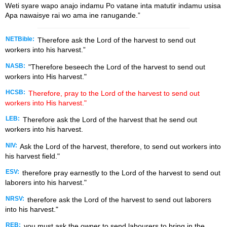
Weti syare wapo anajo indamu Po vatane inta matutir indamu usisa
Apa nawaisye rai wo ama ine ranugande.”
NETBible:
Therefore ask the Lord of the harvest to send out
workers into his harvest.”
NASB:
"Therefore beseech the Lord of the harvest to send out
workers into His harvest."
HCSB:
Therefore, pray to the Lord of the harvest to send out
workers into His harvest."
LEB:
Therefore ask the Lord of the harvest that he send out
workers into his harvest.
NIV:
Ask the Lord of the harvest, therefore, to send out workers into
his harvest field."
ESV:
therefore pray earnestly to the Lord of the harvest to send out
laborers into his harvest."
NRSV:
therefore ask the Lord of the harvest to send out laborers
into his harvest."
REB:
you must ask the owner to send labourers to bring in the