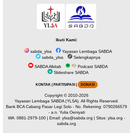
Ikuti Kami:
sabda_ylsa
Yayasan Lembaga SABDA
sabda_ylsa
Selengkapnya
SABDA Alkitab
Podcast SABDA
Slideshare SABDA
KONTAK
|
PARTISIPASI
|
DONASI
Copyright
© 2010-2026
Yayasan Lembaga SABDA (YLSA).
All Rights Reserved.
Bank BCA Cabang Pasar Legi Solo - No. Rekening: 0790266579
- a.n. Yulia Oeniyati
WA:
0881-2979-100
| Email:
ylsa@sabda.org
| Situs:
ylsa.org
-
sabda.org