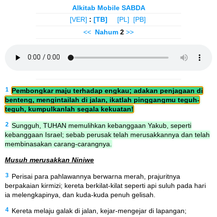
Alkitab Mobile SABDA
[VER]
:
[TB]
[PL]
[PB]
<<
Nahum
2
>>
1
Pembongkar maju terhadap engkau; adakan penjagaan di
benteng, mengintailah di jalan, ikatlah pinggangmu teguh-
teguh, kumpulkanlah segala kekuatan!
2
Sungguh, TUHAN memulihkan kebanggaan Yakub, seperti
kebanggaan Israel; sebab perusak telah merusakkannya dan telah
membinasakan carang-carangnya.
Musuh merusakkan Niniwe
3
Perisai para pahlawannya berwarna merah, prajuritnya
berpakaian kirmizi; kereta berkilat-kilat seperti api suluh pada hari
ia melengkapinya, dan kuda-kuda penuh gelisah.
4
Kereta melaju galak di jalan, kejar-mengejar di lapangan;