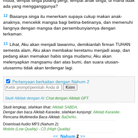
muda, tempat singa pulang pergi, tempat anak singa, di mana tidak
ada yang mengganggunya?
12
Biasanya singa itu menerkam supaya cukup makan anak-
anaknya, mencekik mangsa bagi betina-betinanya, dan memenuhi
liangnya dengan mangsa dan persembunyiannya dengan
terkaman.
13
Lihat, Aku akan menjadi lawanmu, demikianlah firman TUHAN
semesta alam, Aku akan membakar keretamu menjadi asap, dan
pedang akan memakan habis singa mudamu; Aku akan
melenyapkan mangsamu dari atas bumi, dan suara utusan-
utusanmu tidak akan terdengar lagi.
Pertanyaan berkaitan dengan Nahum 2
Kirim
Studi Alkitab dengan AI:
Chat dengan Alkitab GPT
.
Studi lengkap, silahkan lihat:
Alkitab SABDA
.
Dengar dan baca Alkitab Karaoke, silahkan kunjungi:
Alkitab Karaoke
.
Rencana Multimedia Baca Alkitab:
BaDeNo
.
Download Audio MP3
(Nahum 2):
Mobile (Low Quality)
-
CD (High Quality)
<<
Nahum
2
>>