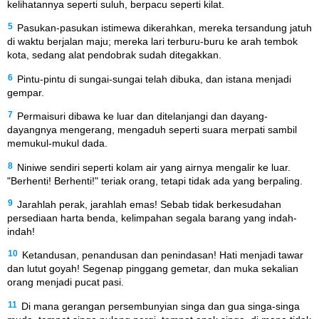
kelihatannya seperti suluh, berpacu seperti kilat.
5
Pasukan-pasukan istimewa dikerahkan, mereka tersandung jatuh
di waktu berjalan maju; mereka lari terburu-buru ke arah tembok
kota, sedang alat pendobrak sudah ditegakkan.
6
Pintu-pintu di sungai-sungai telah dibuka, dan istana menjadi
gempar.
7
Permaisuri dibawa ke luar dan ditelanjangi dan dayang-
dayangnya mengerang, mengaduh seperti suara merpati sambil
memukul-mukul dada.
8
Niniwe sendiri seperti kolam air yang airnya mengalir ke luar.
"Berhenti! Berhenti!" teriak orang, tetapi tidak ada yang berpaling.
9
Jarahlah perak, jarahlah emas! Sebab tidak berkesudahan
persediaan harta benda, kelimpahan segala barang yang indah-
indah!
10
Ketandusan, penandusan dan penindasan! Hati menjadi tawar
dan lutut goyah! Segenap pinggang gemetar, dan muka sekalian
orang menjadi pucat pasi.
11
Di mana gerangan persembunyian singa dan gua singa-singa