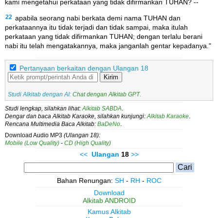
kami mengetahui perkataan yang tidak difirmankan TUHAN? --
22
apabila seorang nabi berkata demi nama TUHAN dan
perkataannya itu tidak terjadi dan tidak sampai, maka itulah
perkataan yang tidak difirmankan TUHAN; dengan terlalu berani
nabi itu telah mengatakannya, maka janganlah gentar kepadanya."
Pertanyaan berkaitan dengan Ulangan 18
Kirim
Studi Alkitab dengan AI:
Chat dengan Alkitab GPT
.
Studi lengkap, silahkan lihat:
Alkitab SABDA
.
Dengar dan baca Alkitab Karaoke, silahkan kunjungi:
Alkitab Karaoke
.
Rencana Multimedia Baca Alkitab:
BaDeNo
.
Download Audio MP3
(Ulangan 18):
Mobile (Low Quality)
-
CD (High Quality)
<<
Ulangan
18
>>
Bahan Renungan:
SH
-
RH
-
ROC
Download
Alkitab ANDROID
Kamus Alkitab