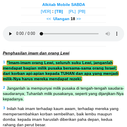
Alkitab Mobile SABDA
[VER]
:
[TB]
[PL]
[PB]
<<
Ulangan
18
>>
Penghasilan imam dan orang Lewi
1
"Imam-imam orang Lewi, seluruh suku Lewi, janganlah
mendapat bagian milik pusaka bersama-sama orang Israel;
dari korban api-apian kepada TUHAN dan apa yang menjadi
milik-Nya harus mereka mendapat rezeki.
2
Janganlah ia mempunyai milik pusaka di tengah-tengah saudara-
saudaranya; Tuhanlah milik pusakanya, seperti yang dijanjikan-Nya
kepadanya.
3
Inilah hak imam terhadap kaum awam, terhadap mereka yang
mempersembahkan korban sembelihan, baik lembu maupun
domba: kepada imam haruslah diberikan paha depan, kedua
rahang dan perut besar.