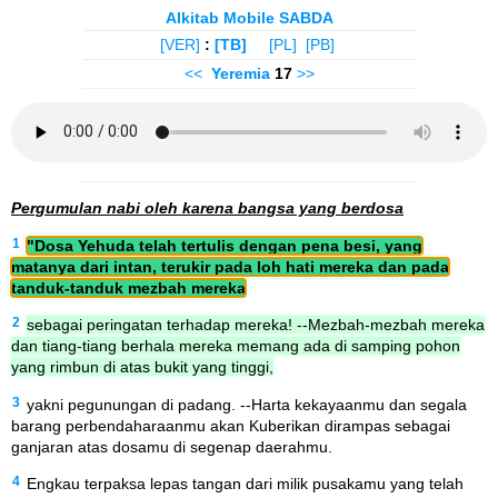
Alkitab Mobile SABDA
[VER]
:
[TB]
[PL]
[PB]
<<
Yeremia
17
>>
Pergumulan nabi oleh karena bangsa yang berdosa
1
"Dosa Yehuda telah tertulis dengan pena besi, yang
matanya dari intan, terukir pada loh hati mereka dan pada
tanduk-tanduk mezbah mereka
2
sebagai peringatan terhadap mereka! --Mezbah-mezbah mereka
dan tiang-tiang berhala mereka memang ada di samping pohon
yang rimbun di atas bukit yang tinggi,
3
yakni pegunungan di padang. --Harta kekayaanmu dan segala
barang perbendaharaanmu akan Kuberikan dirampas sebagai
ganjaran atas dosamu di segenap daerahmu.
4
Engkau terpaksa lepas tangan dari milik pusakamu yang telah