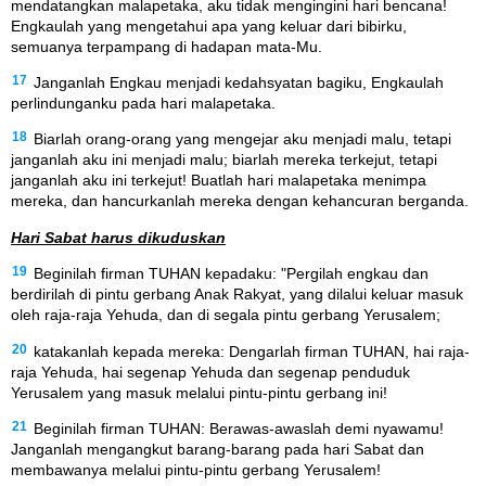
mendatangkan malapetaka, aku tidak mengingini hari bencana!
Engkaulah yang mengetahui apa yang keluar dari bibirku,
semuanya terpampang di hadapan mata-Mu.
17
Janganlah Engkau menjadi kedahsyatan bagiku, Engkaulah
perlindunganku pada hari malapetaka.
18
Biarlah orang-orang yang mengejar aku menjadi malu, tetapi
janganlah aku ini menjadi malu; biarlah mereka terkejut, tetapi
janganlah aku ini terkejut! Buatlah hari malapetaka menimpa
mereka, dan hancurkanlah mereka dengan kehancuran berganda.
Hari Sabat harus dikuduskan
19
Beginilah firman TUHAN kepadaku: "Pergilah engkau dan
berdirilah di pintu gerbang Anak Rakyat, yang dilalui keluar masuk
oleh raja-raja Yehuda, dan di segala pintu gerbang Yerusalem;
20
katakanlah kepada mereka: Dengarlah firman TUHAN, hai raja-
raja Yehuda, hai segenap Yehuda dan segenap penduduk
Yerusalem yang masuk melalui pintu-pintu gerbang ini!
21
Beginilah firman TUHAN: Berawas-awaslah demi nyawamu!
Janganlah mengangkut barang-barang pada hari Sabat dan
membawanya melalui pintu-pintu gerbang Yerusalem!