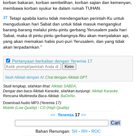
korban bakaran, korban sembelihan, korban sajian dan kemenyan,
membawa korban syukur ke dalam rumah TUHAN.
27
Tetapi apabila kamu tidak mendengarkan perintah-Ku untuk
menguduskan hari Sabat dan untuk tidak masuk mengangkut
barang-barang melalui pintu-pintu gerbang Yerusalem pada hari
Sabat, maka di pintu-pintu gerbangnya Aku akan menyalakan api,
yang akan memakan habis puri-puri Yerusalem, dan yang tidak
akan terpadamkan."
Pertanyaan berkaitan dengan Yeremia 17
Kirim
Studi Alkitab dengan AI:
Chat dengan Alkitab GPT
.
Studi lengkap, silahkan lihat:
Alkitab SABDA
.
Dengar dan baca Alkitab Karaoke, silahkan kunjungi:
Alkitab Karaoke
.
Rencana Multimedia Baca Alkitab:
BaDeNo
.
Download Audio MP3
(Yeremia 17):
Mobile (Low Quality)
-
CD (High Quality)
<<
Yeremia
17
>>
Bahan Renungan:
SH
-
RH
-
ROC