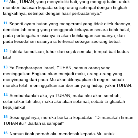
10
Aku, TUHAN, yang menyelidiki hati, yang menguji batin, untuk
memberi balasan kepada setiap orang setimpal dengan tingkah
langkahnya, setimpal dengan hasil perbuatannya."
11
Seperti ayam hutan yang mengerami yang tidak ditelurkannya,
demikianlah orang yang menggaruk kekayaan secara tidak halal,
pada pertengahan usianya ia akan kehilangan semuanya, dan
pada kesudahan usianya ia terkenal sebagai seorang bebal.
12
Takhta kemuliaan, luhur dari sejak semula, tempat bait kudus
kita!
13
Ya Pengharapan Israel, TUHAN, semua orang yang
meninggalkan Engkau akan menjadi malu; orang-orang yang
menyimpang dari pada-Mu akan dilenyapkan di negeri, sebab
mereka telah meninggalkan sumber air yang hidup, yakni TUHAN.
14
Sembuhkanlah aku, ya TUHAN, maka aku akan sembuh;
selamatkanlah aku, maka aku akan selamat, sebab Engkaulah
kepujianku!
15
Sesungguhnya, mereka berkata kepadaku: "Di manakah firman
TUHAN itu? Biarlah ia sampai!"
16
Namun tidak pernah aku mendesak kepada-Mu untuk