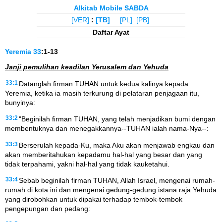
Alkitab Mobile SABDA
[VER]
:
[TB]
[PL]
[PB]
Daftar Ayat
Yeremia
33
:1-13
Janji pemulihan keadilan Yerusalem dan Yehuda
33:1
Datanglah firman TUHAN untuk kedua kalinya kepada
Yeremia, ketika ia masih terkurung di pelataran penjagaan itu,
bunyinya:
33:2
"Beginilah firman TUHAN, yang telah menjadikan bumi dengan
membentuknya dan menegakkannya--TUHAN ialah nama-Nya--:
33:3
Berserulah kepada-Ku, maka Aku akan menjawab engkau dan
akan memberitahukan kepadamu hal-hal yang besar dan yang
tidak terpahami, yakni hal-hal yang tidak kauketahui.
33:4
Sebab beginilah firman TUHAN, Allah Israel, mengenai rumah-
rumah di kota ini dan mengenai gedung-gedung istana raja Yehuda
yang dirobohkan untuk dipakai terhadap tembok-tembok
pengepungan dan pedang: