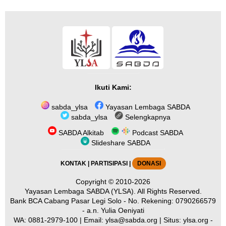
Ikuti Kami:
sabda_ylsa
Yayasan Lembaga SABDA
sabda_ylsa
Selengkapnya
SABDA Alkitab
Podcast SABDA
Slideshare SABDA
KONTAK
|
PARTISIPASI
|
DONASI
Copyright
© 2010-2026
Yayasan Lembaga SABDA (YLSA).
All Rights Reserved.
Bank BCA Cabang Pasar Legi Solo - No. Rekening: 0790266579
- a.n. Yulia Oeniyati
WA:
0881-2979-100
| Email:
ylsa@sabda.org
| Situs:
ylsa.org
-