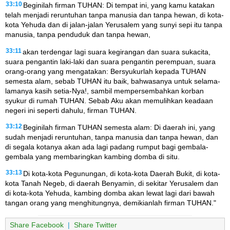
33:10
Beginilah firman TUHAN: Di tempat ini, yang kamu katakan
telah menjadi reruntuhan tanpa manusia dan tanpa hewan, di kota-
kota Yehuda dan di jalan-jalan Yerusalem yang sunyi sepi itu tanpa
manusia, tanpa penduduk dan tanpa hewan,
33:11
akan terdengar lagi suara kegirangan dan suara sukacita,
suara pengantin laki-laki dan suara pengantin perempuan, suara
orang-orang yang mengatakan: Bersyukurlah kepada TUHAN
semesta alam, sebab TUHAN itu baik, bahwasanya untuk selama-
lamanya kasih setia-Nya!, sambil mempersembahkan korban
syukur di rumah TUHAN. Sebab Aku akan memulihkan keadaan
negeri ini seperti dahulu, firman TUHAN.
33:12
Beginilah firman TUHAN semesta alam: Di daerah ini, yang
sudah menjadi reruntuhan, tanpa manusia dan tanpa hewan, dan
di segala kotanya akan ada lagi padang rumput bagi gembala-
gembala yang membaringkan kambing domba di situ.
33:13
Di kota-kota Pegunungan, di kota-kota Daerah Bukit, di kota-
kota Tanah Negeb, di daerah Benyamin, di sekitar Yerusalem dan
di kota-kota Yehuda, kambing domba akan lewat lagi dari bawah
tangan orang yang menghitungnya, demikianlah firman TUHAN."
Share Facebook
|
Share Twitter