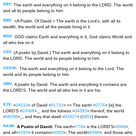
ERV:
The earth and everything on it belong to the LORD. The world
and all its people belong to him.
BBE:
<A Psalm. Of David.> The earth is the Lord’s, with all its
wealth; the world and all the people living in it.
MSG:
GOD claims Earth and everything in it, God claims World and
all who live on it.
CEV:
(A psalm by David.) The earth and everything on it belong to
the LORD. The world and its people belong to him.
CEVUK:
The earth and everything on it belong to the Lord. The
world and its people belong to him.
GWV:
A psalm by David. The earth and everything it contains are
the LORD’S. The world and all who live in it are his.
KJV:
<
04210
> of David <
01732
>.>> The earth <
0776
> [is] the
LORD'S <
03068
>_, and the fulness <
04393
> thereof; the world
<
08398
>_, and they that dwell <
03427
> (
8802
) therein.
NASB:
A Psalm of David.
The earth<
776
> is the LORD'S<
3068
>,
and all<
4393
> it contains<
4393
>, The world<
8398
>, and those who