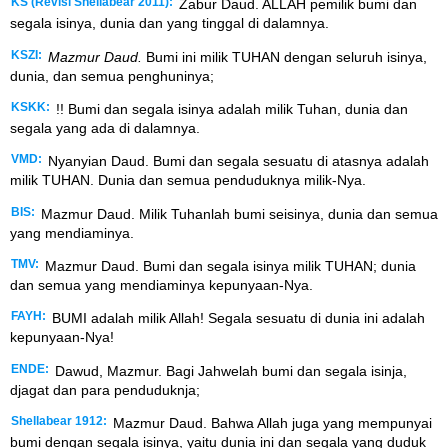
KS (Revisi Shellabear 2011):
Zabur Daud. ALLAH pemilik bumi dan
segala isinya, dunia dan yang tinggal di dalamnya.
KSZI:
Mazmur Daud.
Bumi ini milik TUHAN dengan seluruh isinya,
dunia, dan semua penghuninya;
KSKK:
!! Bumi dan segala isinya adalah milik Tuhan, dunia dan
segala yang ada di dalamnya.
VMD:
Nyanyian Daud. Bumi dan segala sesuatu di atasnya adalah
milik TUHAN. Dunia dan semua penduduknya milik-Nya.
BIS:
Mazmur Daud. Milik Tuhanlah bumi seisinya, dunia dan semua
yang mendiaminya.
TMV:
Mazmur Daud. Bumi dan segala isinya milik TUHAN; dunia
dan semua yang mendiaminya kepunyaan-Nya.
FAYH:
BUMI adalah milik Allah! Segala sesuatu di dunia ini adalah
kepunyaan-Nya!
ENDE:
Dawud, Mazmur. Bagi Jahwelah bumi dan segala isinja,
djagat dan para penduduknja;
Shellabear 1912:
Mazmur Daud. Bahwa Allah juga yang mempunyai
bumi dengan segala isinya, yaitu dunia ini dan segala yang duduk