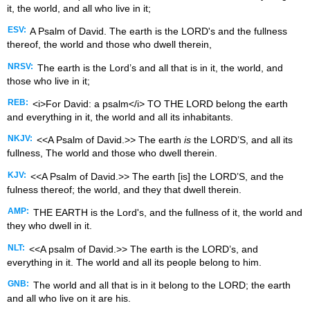
it, the world, and all who live in it;
ESV:
A Psalm of David. The earth is the LORD's and the fullness
thereof, the world and those who dwell therein,
NRSV:
The earth is the Lord’s and all that is in it, the world, and
those who live in it;
REB:
<i>For David: a psalm</i> TO THE LORD belong the earth
and everything in it, the world and all its inhabitants.
NKJV:
<<A Psalm of David.>> The earth
is
the LORD’S, and all its
fullness, The world and those who dwell therein.
KJV:
<<A Psalm of David.>> The earth [is] the LORD’S, and the
fulness thereof; the world, and they that dwell therein.
AMP:
THE EARTH is the Lord's, and the fullness of it, the world and
they who dwell in it.
NLT:
<<A psalm of David.>> The earth is the LORD’s, and
everything in it. The world and all its people belong to him.
GNB:
The world and all that is in it belong to the LORD; the earth
and all who live on it are his.