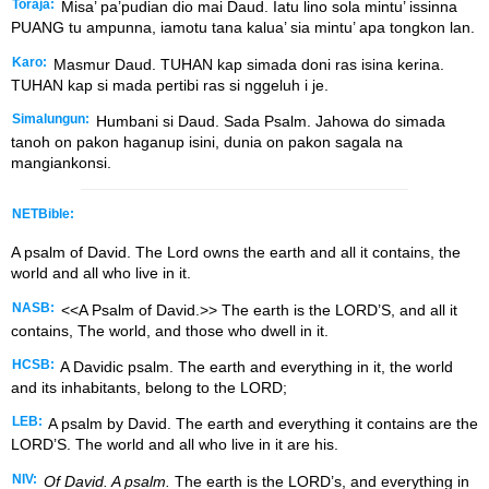
Toraja:
Misa’ pa’pudian dio mai Daud. Iatu lino sola mintu’ issinna
PUANG tu ampunna, iamotu tana kalua’ sia mintu’ apa tongkon lan.
Karo:
Masmur Daud. TUHAN kap simada doni ras isina kerina.
TUHAN kap si mada pertibi ras si nggeluh i je.
Simalungun:
Humbani si Daud. Sada Psalm. Jahowa do simada
tanoh on pakon haganup isini, dunia on pakon sagala na
mangiankonsi.
NETBible:
A psalm of David. The
Lord
owns the earth and all it contains, the
world and all who live in it.
NASB:
<<A Psalm of David.>> The earth is the LORD’S, and all it
contains, The world, and those who dwell in it.
HCSB:
A Davidic psalm. The earth and everything in it, the world
and its inhabitants, belong to the LORD;
LEB:
A psalm by David. The earth and everything it contains are the
LORD’S. The world and all who live in it are his.
NIV:
Of David. A psalm.
The earth is the LORD’s, and everything in