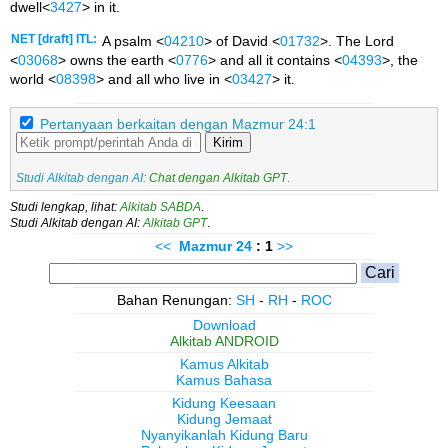
dwell<
3427
> in it.
NET [draft] ITL:
A psalm <
04210
> of David <
01732
>. The Lord
<
03068
> owns the earth <
0776
> and all it contains <
04393
>, the
world <
08398
> and all who live in <
03427
> it.
Pertanyaan berkaitan dengan Mazmur 24:1
Kirim
Studi Alkitab dengan AI:
Chat dengan Alkitab GPT
.
Studi lengkap, lihat:
Alkitab SABDA
.
Studi Alkitab dengan AI:
Alkitab GPT
.
<<
Mazmur
24
: 1
>>
Bahan Renungan:
SH
-
RH
-
ROC
Download
Alkitab ANDROID
Kamus Alkitab
Kamus Bahasa
Kidung Keesaan
Kidung Jemaat
Nyanyikanlah Kidung Baru