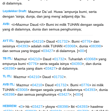
di dalamnya.
Leydekker Draft:
Mazmur Da`ud. Huwa 'ampunja bumi, serta
dengan 'isinja; dunja, dan jang meng`adijamij dija 'itu.
AVB:
<i>Mazmur Daud.</i> Bumi ini milik TUHAN dengan segala
yang di dalamnya, dunia dan semua penghuninya;
AYT ITL:
Nyanyian <
04210
> Daud <
01732
>. Bumi <
0776
> dan
seisinya <
04393
> adalah milik TUHAN <
03068
>, dunia <
08398
>
dan semua yang tinggal <
03427
> di dalamnya. [<
00
>]
TB ITL:
Mazmur <
04210
> Daud <
01732
>. Tuhanlah <
03068
> yang
empunya bumi <
0776
> serta segala isinya <
04393
>, dan dunia
<
08398
> serta yang diam <
03427
> di dalamnya.
TL ITL:
Mazmur <
04210
> Daud <
01732
>.
AVB ITL:
Mazmur <
04210
> Daud <
01732
>. Bumi <
0776
> ini milik
TUHAN <
03068
> dengan segala yang di dalamnya <
04393
>, dunia
<
08398
> dan semua penghuninya <
03427
>; [<
00
>]
HEBREW:
<
0
> hb <
03427
> ybsyw <
08398
> lbt <
04393
> hawlmw