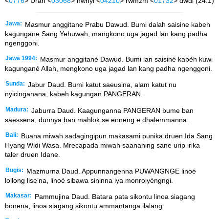
<
0776
> Urah <
03068
> hwhyl <
04210
> rwmzm <
01732
> dwdl (24:1)
Jawa:
Masmur anggitane Prabu Dawud. Bumi dalah saisine kabeh
kagungane Sang Yehuwah, mangkono uga jagad lan kang padha
ngenggoni.
Jawa 1994:
Masmur anggitané Dawud. Bumi lan saisiné kabèh kuwi
kagungané Allah, mengkono uga jagad lan kang padha ngenggoni.
Sunda:
Jabur Daud. Bumi katut saeusina, alam katut nu
nyicinganana, kabeh kagungan PANGERAN.
Madura:
Jaburra Daud. Kaagunganna PANGERAN bume ban
saessena, dunnya ban mahlok se enneng e dhalemmanna.
Bali:
Buana miwah sadagingipun makasami punika druen Ida Sang
Hyang Widi Wasa. Mrecapada miwah saananing sane urip irika
taler druen Idane.
Bugis:
Mazmurna Daud. Appunnangenna PUWANGNGE linoé
lollong lise’na, linoé sibawa sininna iya monroiyéngngi.
Makasar:
Pammujina Daud. Batara pata sikontu linoa siagang
bonena, linoa siagang sikontu ammantanga ilalang.