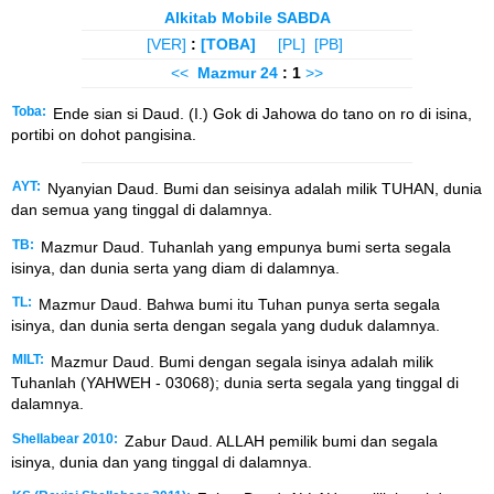
Alkitab Mobile SABDA
[VER]
:
[TOBA]
[PL]
[PB]
<<
Mazmur
24
: 1
>>
Toba:
Ende sian si Daud. (I.) Gok di Jahowa do tano on ro di isina,
portibi on dohot pangisina.
AYT:
Nyanyian Daud. Bumi dan seisinya adalah milik TUHAN, dunia
dan semua yang tinggal di dalamnya.
TB:
Mazmur Daud. Tuhanlah yang empunya bumi serta segala
isinya, dan dunia serta yang diam di dalamnya.
TL:
Mazmur Daud. Bahwa bumi itu Tuhan punya serta segala
isinya, dan dunia serta dengan segala yang duduk dalamnya.
MILT:
Mazmur Daud. Bumi dengan segala isinya adalah milik
Tuhanlah (YAHWEH - 03068); dunia serta segala yang tinggal di
dalamnya.
Shellabear 2010:
Zabur Daud. ALLAH pemilik bumi dan segala
isinya, dunia dan yang tinggal di dalamnya.