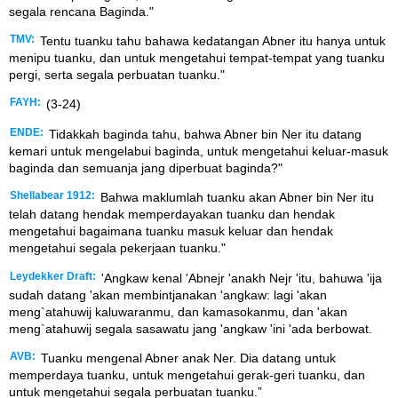
segala rencana Baginda."
TMV:
Tentu tuanku tahu bahawa kedatangan Abner itu hanya untuk
menipu tuanku, dan untuk mengetahui tempat-tempat yang tuanku
pergi, serta segala perbuatan tuanku."
FAYH:
(3-24)
ENDE:
Tidakkah baginda tahu, bahwa Abner bin Ner itu datang
kemari untuk mengelabui baginda, untuk mengetahui keluar-masuk
baginda dan semuanja jang diperbuat baginda?"
Shellabear 1912:
Bahwa maklumlah tuanku akan Abner bin Ner itu
telah datang hendak memperdayakan tuanku dan hendak
mengetahui bagaimana tuanku masuk keluar dan hendak
mengetahui segala pekerjaan tuanku."
Leydekker Draft:
'Angkaw kenal 'Abnejr 'anakh Nejr 'itu, bahuwa 'ija
sudah datang 'akan membintjanakan 'angkaw: lagi 'akan
meng`atahuwij kaluwaranmu, dan kamasokanmu, dan 'akan
meng`atahuwij segala sasawatu jang 'angkaw 'ini 'ada berbowat.
AVB:
Tuanku mengenal Abner anak Ner. Dia datang untuk
memperdaya tuanku, untuk mengetahui gerak-geri tuanku, dan
untuk mengetahui segala perbuatan tuanku.”