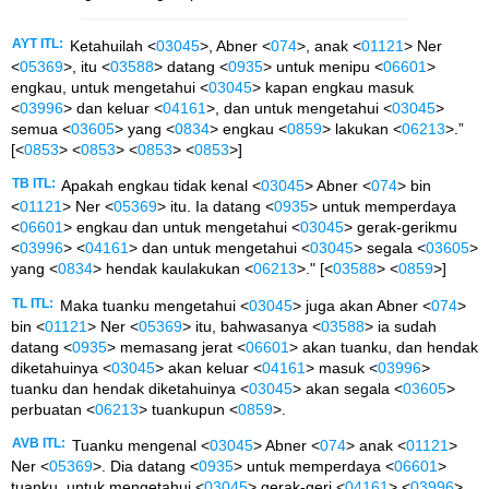
AYT ITL:
Ketahuilah <
03045
>, Abner <
074
>, anak <
01121
> Ner
<
05369
>, itu <
03588
> datang <
0935
> untuk menipu <
06601
>
engkau, untuk mengetahui <
03045
> kapan engkau masuk
<
03996
> dan keluar <
04161
>, dan untuk mengetahui <
03045
>
semua <
03605
> yang <
0834
> engkau <
0859
> lakukan <
06213
>.”
[<
0853
> <
0853
> <
0853
> <
0853
>]
TB ITL:
Apakah engkau tidak kenal <
03045
> Abner <
074
> bin
<
01121
> Ner <
05369
> itu. Ia datang <
0935
> untuk memperdaya
<
06601
> engkau dan untuk mengetahui <
03045
> gerak-gerikmu
<
03996
> <
04161
> dan untuk mengetahui <
03045
> segala <
03605
>
yang <
0834
> hendak kaulakukan <
06213
>." [<
03588
> <
0859
>]
TL ITL:
Maka tuanku mengetahui <
03045
> juga akan Abner <
074
>
bin <
01121
> Ner <
05369
> itu, bahwasanya <
03588
> ia sudah
datang <
0935
> memasang jerat <
06601
> akan tuanku, dan hendak
diketahuinya <
03045
> akan keluar <
04161
> masuk <
03996
>
tuanku dan hendak diketahuinya <
03045
> akan segala <
03605
>
perbuatan <
06213
> tuankupun <
0859
>.
AVB ITL:
Tuanku mengenal <
03045
> Abner <
074
> anak <
01121
>
Ner <
05369
>. Dia datang <
0935
> untuk memperdaya <
06601
>
tuanku, untuk mengetahui <
03045
> gerak-geri <
04161
> <
03996
>