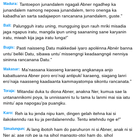
Madura:
Tantoepon junandalem ngagali Abner ngadhep ka
junandalem namong nepowa junandalem, terro onenga ka
kabadha’an sarta sadajaepon rancanana junandalem, guste."
Bali:
Palungguh iratu uning, mungguing ipun rauh mriki misadia
jaga ngapus iratu, mangda ipun uning saananing sane karyanin
iratu, miwah kija jaga iratu lunga!”
Bugis:
Pasti naisseng Datu makkedaé iyaro apolénna Abnér banna
untu’ belléi Datu, sibawa untu’ missengngi keadaangngé nenniya
sininna rancanana Datu."
Makasar:
Ma’nassana kiasseng karaeng angkanaya anjo
kabattuanna Abner poro ero’naji antipuki’ karaeng, siagang lanri
ero’naja naasseng kaadaanta kammayatompa sikontu rancanata."
Toraja:
Mitandai duka tu diona Abner, anakna Ner, kumua sae la
untanannikomi poya, la unnissanni tu lu tama lu lanmi mai sia iatu
mintu’ apa napogau’pa puangku.
Karo:
Reh ia ku jenda nipu kam, dingen gelah itehna kai si
ilakokenndu ras ku ja perdalanenndu. Tentu ietehndu nge e!"
Simalungun:
Ai lang ibotoh ham do paruhuron ni si Abner, anak ni si
Ner ai; ase roh pe ia na sihol mangoto-otoi ham do, sihol