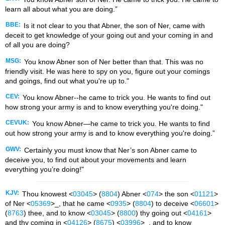
learn all about what you are doing.”
BBE:
Is it not clear to you that Abner, the son of Ner, came with
deceit to get knowledge of your going out and your coming in and
of all you are doing?
MSG:
You know Abner son of Ner better than that. This was no
friendly visit. He was here to spy on you, figure out your comings
and goings, find out what you're up to."
CEV:
You know Abner--he came to trick you. He wants to find out
how strong your army is and to know everything you're doing."
CEVUK:
You know Abner—he came to trick you. He wants to find
out how strong your army is and to know everything you're doing.”
GWV:
Certainly you must know that Ner’s son Abner came to
deceive you, to find out about your movements and learn
everything you’re doing!"
KJV:
Thou knowest <
03045
> (
8804
) Abner <
074
> the son <
01121
>
of Ner <
05369
>_, that he came <
0935
> (
8804
) to deceive <
06601
>
(
8763
) thee, and to know <
03045
> (
8800
) thy going out <
04161
>
and thy coming in <
04126
> (
8675
) <
03996
>_, and to know