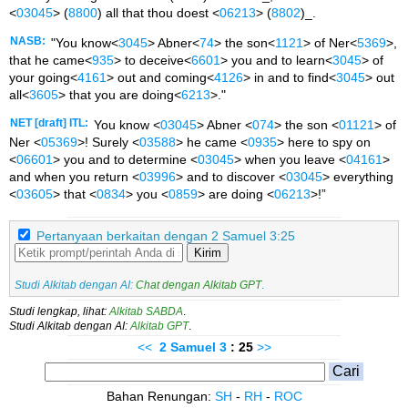
<
03045
> (
8800
) all that thou doest <
06213
> (
8802
)_.
NASB:
"You know<
3045
> Abner<
74
> the son<
1121
> of Ner<
5369
>,
that he came<
935
> to deceive<
6601
> you and to learn<
3045
> of
your going<
4161
> out and coming<
4126
> in and to find<
3045
> out
all<
3605
> that you are doing<
6213
>."
NET [draft] ITL:
You know <
03045
> Abner <
074
> the son <
01121
> of
Ner <
05369
>! Surely <
03588
> he came <
0935
> here to spy on
<
06601
> you and to determine <
03045
> when you leave <
04161
>
and when you return <
03996
> and to discover <
03045
> everything
<
03605
> that <
0834
> you <
0859
> are doing <
06213
>!”
Pertanyaan berkaitan dengan 2 Samuel 3:25
Kirim
Studi Alkitab dengan AI:
Chat dengan Alkitab GPT
.
Studi lengkap, lihat:
Alkitab SABDA
.
Studi Alkitab dengan AI:
Alkitab GPT
.
<<
2 Samuel
3
: 25
>>
Bahan Renungan:
SH
-
RH
-
ROC