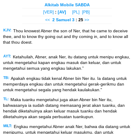
Alkitab Mobile SABDA
[VER]
:
[AV]
[PL]
[PB]
<<
2 Samuel
3
: 25
>>
KJV:
Thou knowest Abner the son of Ner, that he came to deceive
thee, and to know thy going out and thy coming in, and to know all
that thou doest.
AYT:
Ketahuilah, Abner, anak Ner, itu datang untuk menipu engkau,
untuk mengetahui kapan engkau masuk dan keluar, dan untuk
mengetahui semua yang engkau lakukan.”
TB:
Apakah engkau tidak kenal Abner bin Ner itu. Ia datang untuk
memperdaya engkau dan untuk mengetahui gerak-gerikmu dan
untuk mengetahui segala yang hendak kaulakukan."
TL:
Maka tuanku mengetahui juga akan Abner bin Ner itu,
bahwasanya ia sudah datang memasang jerat akan tuanku, dan
hendak diketahuinya akan keluar masuk tuanku dan hendak
diketahuinya akan segala perbuatan tuankupun.
MILT:
Engkau mengetahui Abner anak Ner, bahwa dia datang untuk
menipumu, untuk mengetahui keluar masukmu, dan untuk