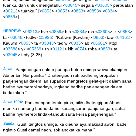
tuanku, dan untuk mengetahui <
03045
> segala <
03605
> perbuatan
<
06213
> tuanku.” [<
0853
> <
0853
> <
0853
> <
0853
> <
0834
>
<
0859
>]
HEBREW:
<
06213
> hve <
0859
> hta <
0834
> rsa <
03605
> lk <
0853
>
ta <
03045
> tedlw <
03996
> *Kabwm {Kawbm} <
0853
> taw <
04161
>
Kauwm <
0853
> ta <
03045
> tedlw <
0935
> ab <
06601
> Kttpl
<
03588
> yk <
05369
> rn <
01121
> Nb <
074
> rnba <
0853
> ta
<
03045
> tedy (3:25)
Jawa:
Panjenengan dalem punapa boten uninga wewatekanipun
Abner bin Ner punika? Dhatengipun rak badhe ngloropaken
panjenengan dalem lan supados mangretos gelat-gelit dalem saha
badhe nyumerepi sadaya, ingkang badhe panjenengan dalem
tindakaken.”
Jawa 1994:
Panjenengan temtu pirsa, bilih dhatengipun Abnèr
menika namung badhé damel kasangsaran panjenengan, saha
badhé nyumerepi tindak-tanduk sarta kersa panjenengan."
Sunda:
Gusti tangtos uninga, ka dieuna aya maksad awon, bade
ngintip Gusti damel naon, sok angkat ka mana."