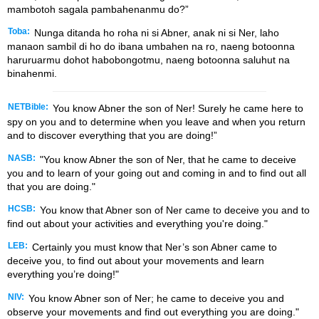
mambotoh sagala pambahenanmu do?”
Toba:
Nunga ditanda ho roha ni si Abner, anak ni si Ner, laho
manaon sambil di ho do ibana umbahen na ro, naeng botoonna
haruruarmu dohot habobongotmu, naeng botoonna saluhut na
binahenmi.
NETBible:
You know Abner the son of Ner! Surely he came here to
spy on you and to determine when you leave and when you return
and to discover everything that you are doing!”
NASB:
"You know Abner the son of Ner, that he came to deceive
you and to learn of your going out and coming in and to find out all
that you are doing."
HCSB:
You know that Abner son of Ner came to deceive you and to
find out about your activities and everything you're doing."
LEB:
Certainly you must know that Ner’s son Abner came to
deceive you, to find out about your movements and learn
everything you’re doing!"
NIV:
You know Abner son of Ner; he came to deceive you and
observe your movements and find out everything you are doing."