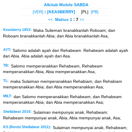
Alkitab Mobile SABDA
[VER]
:
[KEASBERRY]
[PL]
[PB]
<<
Matius
1
: 7
>>
Keasberry 1853:
Maka Sulieman branakkanlah Roboam; dan
Roboam branakkanlah Abia; dan Abia branakkanlah Asa;
AYT:
Salomo adalah ayah dari Rehabeam. Rehabeam adalah ayah
dari Abia. Abia adalah ayah dari Asa.
TB:
Salomo memperanakkan Rehabeam, Rehabeam
memperanakkan Abia, Abia memperanakkan Asa,
TL:
maka Sulaiman memperanakkan Rehabiam; dan Rehabiam
memperanakkan Abia; dan Abia memperanakkan Asa;
MILT:
dan Salomo memperanakkan Rehabeam; dan Rehabeam
memperanakkan Abia; dan Abia memperanakkan Asa;
Shellabear 2010:
Sulaiman mempunyai anak, Rehabeam;
Rehabeam mempunyai anak, Abia; Abia mempunyai anak, Asa;
KS (Revisi Shellabear 2011):
Sulaiman mempunyai anak, Rehabeam;