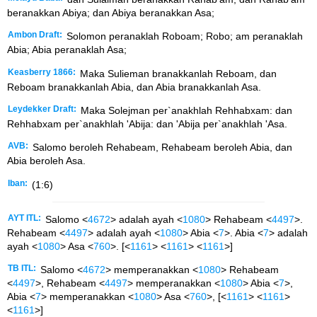
beranakkan Abiya; dan Abiya beranakkan Asa;
Ambon Draft:
Solomon peranaklah Roboam; Robo; am peranaklah
Abia; Abia peranaklah Asa;
Keasberry 1866:
Maka Sulieman branakkanlah Reboam, dan
Reboam branakkanlah Abia, dan Abia branakkanlah Asa.
Leydekker Draft:
Maka Solejman per`anakhlah Rehhabxam: dan
Rehhabxam per`anakhlah 'Abija: dan 'Abija per`anakhlah 'Asa.
AVB:
Salomo beroleh Rehabeam, Rehabeam beroleh Abia, dan
Abia beroleh Asa.
Iban:
(1:6)
AYT ITL:
Salomo <
4672
> adalah ayah <
1080
> Rehabeam <
4497
>.
Rehabeam <
4497
> adalah ayah <
1080
> Abia <
7
>. Abia <
7
> adalah
ayah <
1080
> Asa <
760
>. [<
1161
> <
1161
> <
1161
>]
TB ITL:
Salomo <
4672
> memperanakkan <
1080
> Rehabeam
<
4497
>, Rehabeam <
4497
> memperanakkan <
1080
> Abia <
7
>,
Abia <
7
> memperanakkan <
1080
> Asa <
760
>, [<
1161
> <
1161
>
<
1161
>]