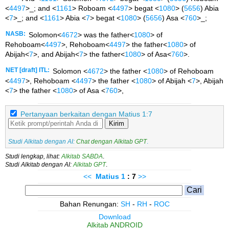
<
4497
>_; and <
1161
> Roboam <
4497
> begat <
1080
> (
5656
) Abia
<
7
>_; and <
1161
> Abia <
7
> begat <
1080
> (
5656
) Asa <
760
>_;
NASB:
Solomon<
4672
> was the father<
1080
> of
Rehoboam<
4497
>, Rehoboam<
4497
> the father<
1080
> of
Abijah<
7
>, and Abijah<
7
> the father<
1080
> of Asa<
760
>.
NET [draft] ITL:
Solomon <
4672
> the father <
1080
> of Rehoboam
<
4497
>, Rehoboam <
4497
> the father <
1080
> of Abijah <
7
>, Abijah
<
7
> the father <
1080
> of Asa <
760
>,
Pertanyaan berkaitan dengan Matius 1:7
Kirim
Studi Alkitab dengan AI:
Chat dengan Alkitab GPT
.
Studi lengkap, lihat:
Alkitab SABDA
.
Studi Alkitab dengan AI:
Alkitab GPT
.
<<
Matius
1
: 7
>>
Bahan Renungan:
SH
-
RH
-
ROC
Download
Alkitab ANDROID