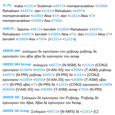
TL ITL:
maka <
1161
> Sulaiman <
4672
> memperanakkan <
1080
>
Rehabiam <
4497
>; dan <
1161
> Rehabiam <
4497
>
memperanakkan <
1080
> Abia <
7
>; dan <
1161
> Abia <
7
>
memperanakkan <
1080
> Asa <
760
>;
AVB ITL:
Salomo <
4672
> beroleh <
1080
> Rehabeam <
4497
>,
Rehabeam <
4497
> beroleh <
1080
> Abia <
7
>, dan <
1161
> Abia <
7
>
beroleh <
1080
> Asa <
760
>. [<
1161
> <
1161
>]
GREEK WH:
σολομων δε εγεννησεν τον ροβοαμ ροβοαμ δε
εγεννησεν τον αβια αβια δε εγεννησεν τον ασαφ
GREEK WH Strong:
σολομων <
4672
> {N-NSM} δε <
1161
> {CONJ}
εγεννησεν <
1080
> <
5656
> {V-AAI-3S} τον <
3588
> {T-ASM} ροβοαμ
<
4497
> {N-PRI} ροβοαμ <
4497
> {N-PRI} δε <
1161
> {CONJ}
εγεννησεν <
1080
> <
5656
> {V-AAI-3S} τον <
3588
> {T-ASM} αβια
<
7
> {N-PRI} αβια <
7
> {N-PRI} δε <
1161
> {CONJ} εγεννησεν <
1080
>
<
5656
> {V-AAI-3S} τον <
3588
> {T-ASM} ασαφ <
760
> {N-PRI}
GREEK SR:
Σολομὼν δὲ ἐγέννησεν τὸν Ῥοβοάμ, Ῥοβοὰμ δὲ
ἐγέννησεν τὸν Ἀβιά, Ἀβιὰ δὲ ἐγέννησεν τὸν Ἀσάφ,
GREEK SR Srong:
Σολομὼν <
4672
> {N-NMS} δὲ <
1161
> {C}