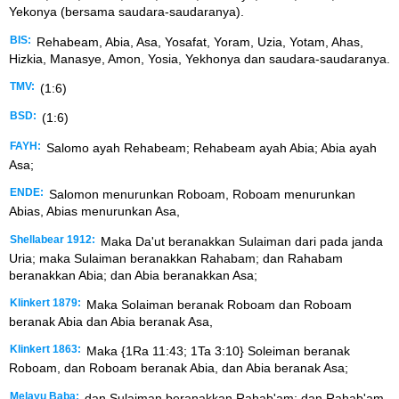
Yekonya (bersama saudara-saudaranya).
BIS:
Rehabeam, Abia, Asa, Yosafat, Yoram, Uzia, Yotam, Ahas,
Hizkia, Manasye, Amon, Yosia, Yekhonya dan saudara-saudaranya.
TMV:
(1:6)
BSD:
(1:6)
FAYH:
Salomo ayah Rehabeam; Rehabeam ayah Abia; Abia ayah
Asa;
ENDE:
Salomon menurunkan Roboam, Roboam menurunkan
Abias, Abias menurunkan Asa,
Shellabear 1912:
Maka Da'ut beranakkan Sulaiman dari pada janda
Uria; maka Sulaiman beranakkan Rahabam; dan Rahabam
beranakkan Abia; dan Abia beranakkan Asa;
Klinkert 1879:
Maka Solaiman beranak Roboam dan Roboam
beranak Abia dan Abia beranak Asa,
Klinkert 1863:
Maka {1Ra 11:43; 1Ta 3:10} Soleiman beranak
Roboam, dan Roboam beranak Abia, dan Abia beranak Asa;
Melayu Baba:
dan Sulaiman beranakkan Rahab'am; dan Rahab'am