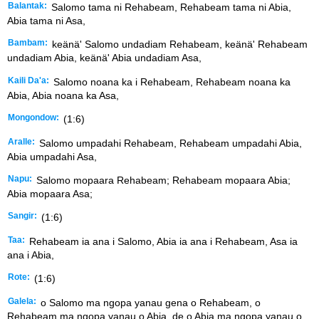
Balantak:
Salomo tama ni Rehabeam, Rehabeam tama ni Abia,
Abia tama ni Asa,
Bambam:
keänä' Salomo undadiam Rehabeam, keänä' Rehabeam
undadiam Abia, keänä' Abia undadiam Asa,
Kaili Da'a:
Salomo noana ka i Rehabeam, Rehabeam noana ka
Abia, Abia noana ka Asa,
Mongondow:
(1:6)
Aralle:
Salomo umpadahi Rehabeam, Rehabeam umpadahi Abia,
Abia umpadahi Asa,
Napu:
Salomo mopaara Rehabeam; Rehabeam mopaara Abia;
Abia mopaara Asa;
Sangir:
(1:6)
Taa:
Rehabeam ia ana i Salomo, Abia ia ana i Rehabeam, Asa ia
ana i Abia,
Rote:
(1:6)
Galela:
o Salomo ma ngopa yanau gena o Rehabeam, o
Rehabeam ma ngopa yanau o Abia, de o Abia ma ngopa yanau o