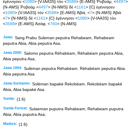
ἐγέννησεν <
1080
> {V-IAA3S} τὸν <
3588
> {E-AMS} Ῥοβοάμ, <
4497
>
{N-AMS} Ῥοβοὰμ <
4497
> {N-NMS} δὲ <
1161
> {C} ἐγέννησεν
<
1080
> {V-IAA3S} τὸν <
3588
> {E-AMS} Ἀβιά, <
7
> {N-AMS} Ἀβιὰ
<
7
> {N-NMS} δὲ <
1161
> {C} ἐγέννησεν <
1080
> {V-IAA3S} τὸν
<
3588
> {E-AMS} Ἀσάφ, <
760
> {N-AMS}
Jawa:
Sang Prabu Suleman peputra Rehabeam, Rehabeam
peputra Abia, Abia peputra Asa,
Jawa 2006:
Salomo peputra Réhabéam, Réhabéam peputra Abia,
Abia peputra Asa,
Jawa 1994:
Suléman peputra Réhabéam. Réhabéam peputra Abia.
Abia peputra Asa.
Jawa-Suriname:
Soléman bapaké Rekobéam, Rekobéam bapaké
Abia, Abia bapaké Asa.
Sunda:
(1:6)
Sunda Formal:
Sulaeman puputra Rehabeam; Rehabeam puputra
Abia; Abia puputra Asa;
Madura:
(1:6)