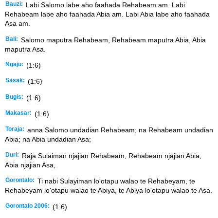
Bauzi:
Labi Salomo labe aho faahada Rehabeam am. Labi
Rehabeam labe aho faahada Abia am. Labi Abia labe aho faahada
Asa am.
Bali:
Salomo maputra Rehabeam, Rehabeam maputra Abia, Abia
maputra Asa.
Ngaju:
(1:6)
Sasak:
(1:6)
Bugis:
(1:6)
Makasar:
(1:6)
Toraja:
anna Salomo undadian Rehabeam; na Rehabeam undadian
Abia; na Abia undadian Asa;
Duri:
Raja Sulaiman njajian Rehabeam, Rehabeam njajian Abia,
Abia njajian Asa,
Gorontalo:
Ti nabi Sulayiman lo'otapu walao te Rehabeyam, te
Rehabeyam lo'otapu walao te Abiya, te Abiya lo'otapu walao te Asa.
Gorontalo 2006:
(1:6)