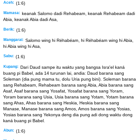
Aceh:
(1:6)
Mamasa:
keanak Salomo dadi Rehabeam, keanak Rehabeam dadi
Abia, keanak Abia dadi Asa,
Berik:
(1:6)
Manggarai:
Salomo wing hi Réhabéam, hi Réhabéam wing hi Abia,
hi Abia wing hi Asa,
Sabu:
(1:6)
Kupang:
Dari Daud sampe itu waktu yang bangsa Israꞌel kaná
buang pi Babel, ada 14 turunan lai, andia: Daud barana sang
Soleman (dia pung mama tu, dolu Uria pung bini). Soleman barana
sang Rehabeam, Rehabeam barana sang Abia, Abia barana sang
Asaf, Asaf barana sang Yosafat, Yosafat barana sang Yoram,
Yoram barana sang Usia, Usia barana sang Yotam, Yotam barana
sang Ahas, Ahas barana sang Heskia, Heskia barana sang
Manase, Manase barana sang Amos, Amos barana sang Yosias,
Yosias barana sang Yekonya deng dia pung adi dong waktu dong
kaná buang pi Babel.
Abun:
(1:6)