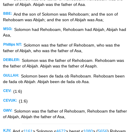
father of Abijah. Abijah was the father of Asa.
BBE:
And the son of Solomon was Rehoboam; and the son of
Rehoboam was Abijah; and the son of Abijah was Asa;
MSG:
Solomon had Rehoboam, Rehoboam had Abijah, Abijah had
Asa,
Phillips NT:
Solomon was the father of Rehoboam, who was the
father of Abijah, who was the father of Asa,
DEIBLER:
Solomon was the father of Rehoboam. Rehoboam was
the father of Abijah. Abijah was the father of Asaph.
GULLAH:
Solomon been de fada ob Rehoboam. Rehoboam been
de fada ob Abijah. Abijah been de fada ob Asa.
CEV:
(1:6)
CEVUK:
(1:6)
GWV:
Solomon was the father of Rehoboam, Rehoboam the father
of Abijah, Abijah the father of Asa,
KJV:
And <
1161
> Solomon <
4672
> begat <
1080
> (
5656
) Roboam