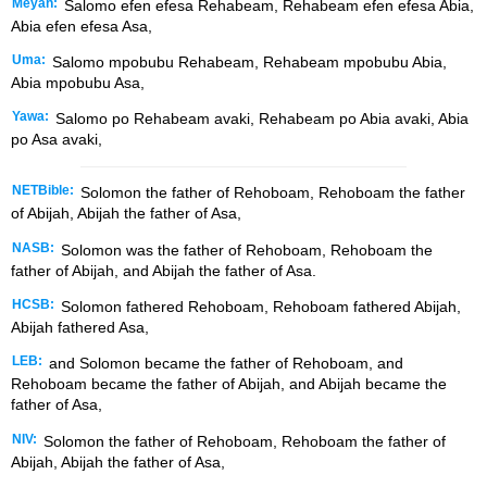
Meyah:
Salomo efen efesa Rehabeam, Rehabeam efen efesa Abia,
Abia efen efesa Asa,
Uma:
Salomo mpobubu Rehabeam, Rehabeam mpobubu Abia,
Abia mpobubu Asa,
Yawa:
Salomo po Rehabeam avaki, Rehabeam po Abia avaki, Abia
po Asa avaki,
NETBible:
Solomon the father of Rehoboam, Rehoboam the father
of Abijah, Abijah the father of Asa,
NASB:
Solomon was the father of Rehoboam, Rehoboam the
father of Abijah, and Abijah the father of Asa.
HCSB:
Solomon fathered Rehoboam, Rehoboam fathered Abijah,
Abijah fathered Asa,
LEB:
and Solomon became the father of Rehoboam, and
Rehoboam became the father of Abijah, and Abijah became the
father of Asa,
NIV:
Solomon the father of Rehoboam, Rehoboam the father of
Abijah, Abijah the father of Asa,