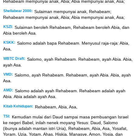
Rehabeam mempunyai anak, Abia; Abia mempunyai anak, Asa;
Shellabear 2000:
Sulaiman mempunyai anak, Rehabeam;
Rehabeam mempunyai anak, Abia; Abia mempunyai anak, Asa;
KSZI:
Sulaiman beroleh Rehabeam, Rehabeam beroleh Abia, dan
Abia beroleh Asa.
KSKK:
Salomo adalah bapa Rehabeam. Menyusul raja-raja: Abia,
Asa,
WBTC Draft:
Salomo, ayah Rehabeam. Rehabeam, ayah Abia. Abia,
ayah Asa.
VMD:
Salomo, ayah Rehabeam. Rehabeam, ayah Abia. Abia, ayah
Asa.
AMD:
Salomo adalah ayah Rehabeam. Rehabeam adalah ayah
Abia. Abia adalah ayah Asa.
Kitab Kehidupan:
Rehabeam, Abia, Asa,
TSI:
Kemudian mulai dari Daud sampai masa pembuangan Israel
ke negeri Babel, inilah nenek moyang Yesus: Daud, Salomo
(ibunya adalah mantan istri Uria), Rehabeam, Abia, Asa, Yosafat,
Yoram, Uzia, Yotam, Ahas, Hiskia, Manasye, Amon, Yosia, dan