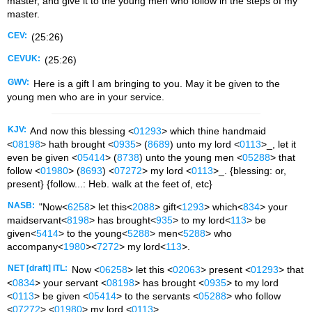
master, and give it to the young men who follow in the steps of my
master.
CEV:
(25:26)
CEVUK:
(25:26)
GWV:
Here is a gift I am bringing to you. May it be given to the
young men who are in your service.
KJV:
And now this blessing <
01293
> which thine handmaid
<
08198
> hath brought <
0935
> (
8689
) unto my lord <
0113
>_, let it
even be given <
05414
> (
8738
) unto the young men <
05288
> that
follow <
01980
> (
8693
) <
07272
> my lord <
0113
>_. {blessing: or,
present} {follow...: Heb. walk at the feet of, etc}
NASB:
"Now<
6258
> let this<
2088
> gift<
1293
> which<
834
> your
maidservant<
8198
> has brought<
935
> to my lord<
113
> be
given<
5414
> to the young<
5288
> men<
5288
> who
accompany<
1980
><
7272
> my lord<
113
>.
NET [draft] ITL:
Now <
06258
> let this <
02063
> present <
01293
> that
<
0834
> your servant <
08198
> has brought <
0935
> to my lord
<
0113
> be given <
05414
> to the servants <
05288
> who follow
<
07272
> <
01980
> my lord <
0113
>.