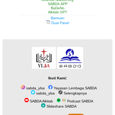
SABDA.APP
BaDeNo
Alkitab GPT
Bantuan
Dual Panel
Ikuti Kami:
sabda_ylsa
Yayasan Lembaga SABDA
sabda_ylsa
Selengkapnya
SABDA Alkitab
Podcast SABDA
Slideshare SABDA