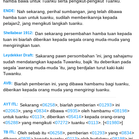
hamba bawa untuk Tuanku serta pengikut-pengikut Tuanku.
ENDE:
Nah sekarang, perihal sumbangan, jang telah dibawa
hamba tuan untuk tuanku, sudilah memberikannja kepada
pelajan2, jang mengikuti langkah tuanku.
Shellabear 1912:
Dan sekarang persembahan hamba tuan kepada
tuan ini biarlah diberikan kepada segala orang muda-muda yang
mengiringkan tuan.
Leydekker Draft:
Sakarang pawn persombahan 'ini, jang sahajamu
sudah mendatangkan kapada Tuwanku, bajik 'itu deberikan pada
segala 'awrang muda-muda 'itu, jang berdjalan turut kaki-kaki
Tuwanku.
AVB:
Biarlah pemberian ini, yang dibawa hambamu bagi tuanku,
diberikan kepada orang muda yang mengiringi tuanku.
AYT ITL:
Sekarang <
06258
>, biarlah pemberian <
01293
> ini
<
02063
>, yang <
0834
> dibawa <
0935
> oleh hambamu <
08198
>
untuk tuanku <
0113
>, diberikan <
05414
> kepada orang-orang
<
05288
> yang mengikuti <
07272
> tuanku <
0113
>. [<
01980
>]
TB ITL:
Oleh sebab itu <
06258
>, pemberian <
01293
> yang <
0834
>
dibawa <
0935
> kepada tuanku <
0113
> oleh budakmu <
08198
> ini