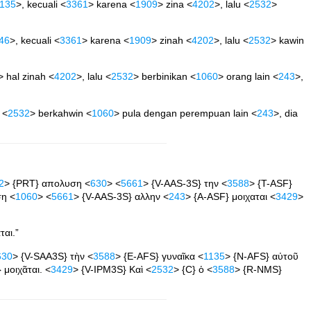
135
>, kecuali <
3361
> karena <
1909
> zina <
4202
>, lalu <
2532
>
46
>, kecuali <
3361
> karena <
1909
> zinah <
4202
>, lalu <
2532
> kawin
> hal zinah <
4202
>, lalu <
2532
> berbinikan <
1060
> orang lain <
243
>,
 <
2532
> berkahwin <
1060
> pula dengan perempuan lain <
243
>, dia
2
> {PRT} απολυση <
630
> <
5661
> {V-AAS-3S} την <
3588
> {T-ASF}
ση <
1060
> <
5661
> {V-AAS-3S} αλλην <
243
> {A-ASF} μοιχαται <
3429
>
ται.”
630
> {V-SAA3S} τὴν <
3588
> {E-AFS} γυναῖκα <
1135
> {N-AFS} αὐτοῦ
 μοιχᾶται. <
3429
> {V-IPM3S} Καὶ <
2532
> {C} ὁ <
3588
> {R-NMS}