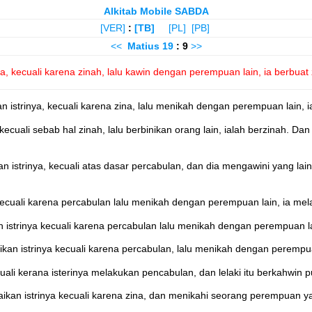
Alkitab Mobile SABDA
[VER]
:
[TB]
[PL]
[PB]
<<
Matius
19
: 9
>>
, kecuali karena zinah, lalu kawin dengan perempuan lain, ia berbuat 
trinya, kecuali karena zina, lalu menikah dengan perempuan lain, ia
cuali sebab hal zinah, lalu berbinikan orang lain, ialah berzinah. D
strinya, kecuali atas dasar percabulan, dan dia mengawini yang lain,
ecuali karena percabulan lalu menikah dengan perempuan lain, ia mel
istrinya kecuali karena percabulan lalu menikah dengan perempuan la
an istrinya kecuali karena percabulan, lalu menikah dengan perempua
uali kerana isterinya melakukan pencabulan, dan lelaki itu berkahwin 
kan istrinya kecuali karena zina, dan menikahi seorang perempuan ya