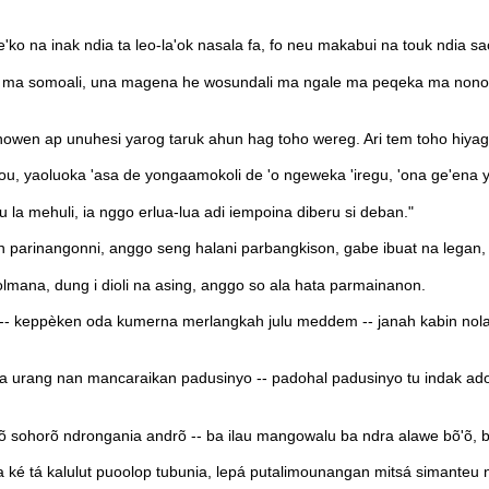
ko na inak ndia ta leo-la'ok nasala fa, fo neu makabui na touk ndia sa
ma somoali, una magena he wosundali ma ngale ma peqeka ma nonom
wen ap unuhesi yarog taruk ahun hag toho wereg. Ari tem toho hiyag 
, yaoluoka 'asa de yongaamokoli de 'o ngeweka 'iregu, 'ona ge'ena 
 la mehuli, ia nggo erlua-lua adi iempoina diberu si deban."
arinangonni, anggo seng halani parbangkison, gabe ibuat na legan, p
mana, dung i dioli na asing, anggo so ala hata parmainanon.
- keppèken oda kumerna merlangkah julu meddem -- janah kabin nola 
 urang nan mancaraikan padusinyo -- padohal padusinyo tu indak ado do
õ sohorõ ndrongania andrõ -- ba ilau mangowalu ba ndra alawe bõ'õ, b
é tá kalulut puoolop tubunia, lepá putalimounangan mitsá simanteu né