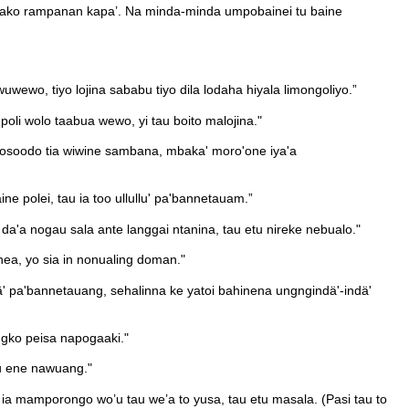
 lako rampanan kapa’. Na minda-minda umpobainei tu baine
 wuwewo, tiyo lojina sababu tiyo dila lodaha hiyala limongoliyo.”
a poli wolo taabua wewo, yi tau boito malojina."
soosoodo tia wiwine sambana, mbaka' moro'one iya'a
 polei, tau ia too ullullu' pa'bannetauam.”
 nogau sala ante langgai ntanina, tau etu nireke nebualo."
anea, yo sia in nonualing doman."
 pa'bannetauang, sehalinna ke yatoi bahinena ungngindä'-indä'
gko peisa napogaaki."
au ene nawuang."
ia mamporongo wo’u tau we’a to yusa, tau etu masala. (Pasi tau to