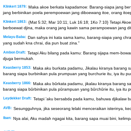
Klinkert 1879:
Maka akoe berkata kapadamoe: Barang-siapa jang bertje
jang berbinikan poela perempoewan jang diboewang itoe, orang itoe
Klinkert 1863:
{Mat 5:32; Mar 10:11; Luk 16:18; 1Ko 7:10} Tetapi Akoe
berboewat djina, maka orang jang kawin sama perampoewan jang ditin
Melayu Baba:
Dan sahya ini kata sama kamu, barang-siapa yang chraik
yang sudah kna chrai, dia pun buat zina."
Ambon Draft:
Tetapi Aku bilang pada kamu: Barang sijapa mem-bowang b
djuga bermukah.
Keasberry 1853:
Maka aku burkata padamu, Jikalau kiranya barang sa'
barang siapa burbinikan pula prumpuan yang burchurie itu, iya itu p
Keasberry 1866:
Maka aku bŭrkata padamu, jikalau kiranya barang sa’
barang siapa bŭrbinikan pula pŭrampuan yang bŭrchŭrie itu, iya itu 
Leydekker Draft:
Tetapi 'aku bersabda pada kamu, bahuwa djikalaw ba
AVB:
Sesungguhnya, jika seseorang lelaki menceraikan isterinya, kec
Iban:
Nya alai, Aku madah ngagai kita, barang sapa muai bini, kelimpah