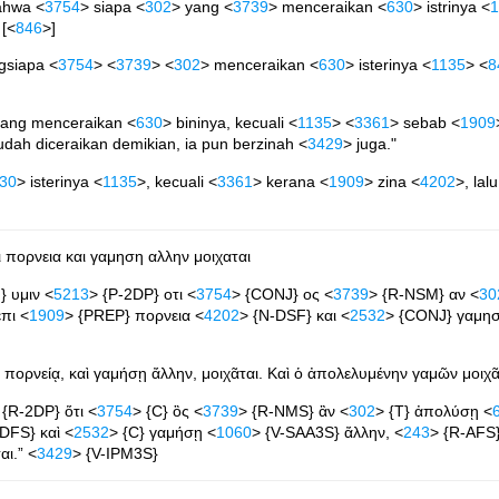
ahwa <
3754
> siapa <
302
> yang <
3739
> menceraikan <
630
> istrinya <
1
 [<
846
>]
gsiapa <
3754
> <
3739
> <
302
> menceraikan <
630
> isterinya <
1135
> <
8
yang menceraikan <
630
> bininya, kecuali <
1135
> <
3361
> sebab <
1909
dah diceraikan demikian, ia pun berzinah <
3429
> juga."
30
> isterinya <
1135
>, kecuali <
3361
> kerana <
1909
> zina <
4202
>, lalu
 πορνεια και γαμηση αλλην μοιχαται
} υμιν <
5213
> {P-2DP} οτι <
3754
> {CONJ} ος <
3739
> {R-NSM} αν <
30
πι <
1909
> {PREP} πορνεια <
4202
> {N-DSF} και <
2532
> {CONJ} γαμη
 πορνείᾳ, καὶ γαμήσῃ ἄλλην, μοιχᾶται. Καὶ ὁ ἀπολελυμένην γαμῶν μοιχᾶ
 {R-2DP} ὅτι <
3754
> {C} ὃς <
3739
> {R-NMS} ἂν <
302
> {T} ἀπολύσῃ <
DFS} καὶ <
2532
> {C} γαμήσῃ <
1060
> {V-SAA3S} ἄλλην, <
243
> {R-AFS}
ι.” <
3429
> {V-IPM3S}