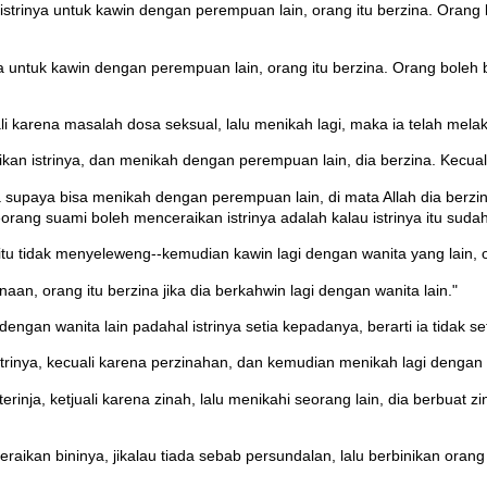
trinya untuk kawin dengan perempuan lain, orang itu berzina. Orang b
 untuk kawin dengan perempuan lain, orang itu berzina. Orang boleh b
 karena masalah dosa seksual, lalu menikah lagi, maka ia telah mela
an istrinya, dan menikah dengan perempuan lain, dia berzina. Kecuali
supaya bisa menikah dengan perempuan lain, di mata Allah dia berzin
orang suami boleh menceraikan istrinya adalah kalau istrinya itu sudah
 itu tidak menyeleweng--kemudian kawin lagi dengan wanita yang lain, o
aan, orang itu berzina jika dia berkahwin lagi dengan wanita lain."
engan wanita lain padahal istrinya setia kepadanya, berarti ia tidak set
inya, kecuali karena perzinahan, dan kemudian menikah lagi dengan wa
inja, ketjuali karena zinah, lalu menikahi seorang lain, dia berbuat 
kan bininya, jikalau tiada sebab persundalan, lalu berbinikan orang 