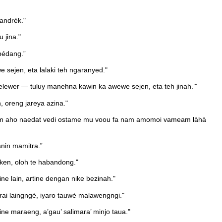
bandrèk."
 jina."
bédang.”
sejen, eta lalaki teh ngaranyed."
lewer — tuluy manehna kawin ka awewe sejen, eta teh jinah.’”
, oreng jareya azina."
am aho naedat vedi ostame mu voou fa nam amomoi vameam làhà
anin mamitra.”
eken, oloh te habandong."
ne lain, artine dengan nike bezinah."
ai laingngé, iyaro tauwé malawengngi."
ine maraeng, a’gau’ salimara’ minjo taua."