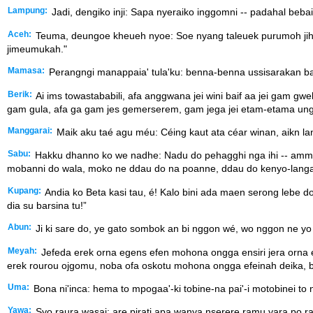
Lampung:
Jadi, dengiko inji: Sapa nyeraiko inggomni -- padahal bebai
Aceh:
Teuma, deungoe kheueh nyoe: Soe nyang taleuek purumoh jihn
jimeumukah."
Mamasa:
Perangngi manappaia' tula'ku: benna-benna ussisarakan bain
Berik:
Ai ims towastababili, afa anggwana jei wini baif aa jei gam gw
gam gula, afa ga gam jes gemerserem, gam jega jei etam-etama ung
Manggarai:
Maik aku taé agu méu: Céing kaut ata céar winan, aikn lan
Sabu:
Hakku dhanno ko we nadhe: Nadu do pehagghi nga ihi -- ammu
mobanni do wala, moko ne ddau do na poanne, ddau do kenyo-langa
Kupang:
Andia ko Beta kasi tau, é! Kalo bini ada maen serong lebe do
dia su barsina tu!”
Abun:
Ji ki sare do, ye gato sombok an bi nggon wé, wo nggon ne yo b
Meyah:
Jefeda erek orna egens efen mohona ongga ensiri jera orna
erek rourou ojgomu, noba ofa oskotu mohona ongga efeinah deika, b
Uma:
Bona ni'inca: hema to mpogaa'-ki tobine-na pai'-i motobinei to
Yawa:
Syo raura wasai: are pirati apa wanya nserere ramu yara po ra