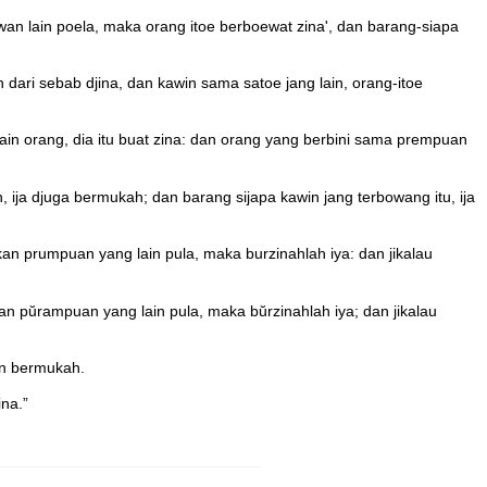
an lain poela, maka orang itoe berboewat zina', dan barang-siapa
dari sebab djina, dan kawin sama satoe jang lain, orang-itoe
ain orang, dia itu buat zina: dan orang yang berbini sama prempuan
 ija djuga bermukah; dan barang sijapa kawin jang terbowang itu, ija
an prumpuan yang lain pula, maka burzinahlah iya: dan jikalau
n pŭrampuan yang lain pula, maka bŭrzinahlah iya; dan jikalau
wn bermukah.
ina.”