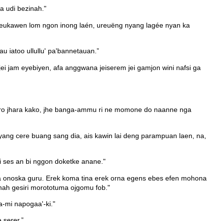
a udi bezinah."
meukawen lom ngon inong laén, ureuëng nyang lagée nyan ka
 iatoo ullullu' pa'bannetauan.”
jei jam eyebiyen, afa anggwana jeiserem jei gamjon wini nafsi ga
oro jhara kako, jhe banga-ammu ri ne momone do naanne nga
i yang cere buang sang dia, ais kawin lai deng parampuan laen, na,
ri ses an bi nggon doketke anane."
a onoska guru. Erek koma tina erek orna egens ebes efen mohona
nah gesiri morototuma ojgomu fob."
a-mi napogaa'-ki."
 serer.”