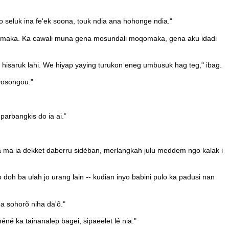
o seluk ina fe'ek soona, touk ndia ana hohonge ndia."
aka. Ka cawali muna gena mosundali moqomaka, gena aku idadi
hisaruk lahi. We hiyap yaying turukon eneg umbusuk hag teg," ibag.
yosongou."
arbangkis do ia ai.”
ma ia dekket daberru sidèban, merlangkah julu meddem ngo kalak i
h ba ulah jo urang lain -- kudian inyo babini pulo ka padusi nan
a sohorõ niha da'õ."
né ka tainanalep bagei, sipaeelet lé nia."