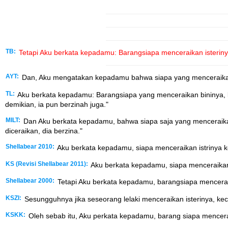
TB:
Tetapi Aku berkata kepadamu: Barangsiapa menceraikan isterinya
AYT:
Dan, Aku mengatakan kepadamu bahwa siapa yang menceraikan is
TL:
Aku berkata kepadamu: Barangsiapa yang menceraikan bininya, ke
demikian, ia pun berzinah juga."
MILT:
Dan Aku berkata kepadamu, bahwa siapa saja yang menceraikan i
diceraikan, dia berzina."
Shellabear 2010:
Aku berkata kepadamu, siapa menceraikan istrinya k
KS (Revisi Shellabear 2011):
Aku berkata kepadamu, siapa menceraikan 
Shellabear 2000:
Tetapi Aku berkata kepadamu, barangsiapa menceraik
KSZI:
Sesungguhnya jika seseorang lelaki menceraikan isterinya, kec
KSKK:
Oleh sebab itu, Aku perkata kepadamu, barang siapa mencerai