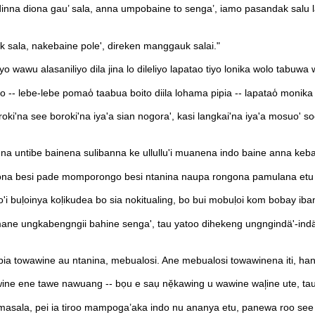
nna diona gau’ sala, anna umpobaine to senga’, iamo pasandak salu
 sala, nakebaine pole', direken manggauk salai."
iyo wawu alasaniliyo dila jina lo dileliyo lapatao tiyo lonika wolo tabuwa
elio -- lebe-lebe pomao̒ taabua boito diila lohama pipia -- lapatao̒ monik
i'na see boroki'na iya'a sian nogora', kasi langkai'na iya'a mosuo' 
untibe bainena sulibanna ke ullullu'i muanena indo baine anna kebaine
 besi pade momporongo besi ntanina naupa rongona pamulana etu da'a
 buḷoinya koḷikudea bo sia nokitualing, bo bui mobuḷoi kom bobay ib
ne ungkabengngii bahine senga', tau yatoo dihekeng ungngindä'-indä'
towawine au ntanina, mebualosi. Ane mebualosi towawinena iti, han
awine ene tawe nawuang -- bọu e saụ nẹ̌kawing u wawine wal᷊ine ute, t
asala, pei ia tiroo mampoga’aka indo nu ananya etu, panewa roo see 