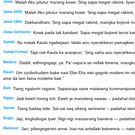
Jawa:
Malah Aku pitutur marang kowe: Sing sapa megat rabine, liyane j
Jawa 2006:
Malah Aku pitutur marang kowé: Sing sapa megat rabiné, kej
Jawa 1994:
Dakkandhani: Sing sapa megat rabiné, mangka bojoné mau o
Jawa-Suriname:
Kowé pada tak kandani: Sapa megat bojoné terus kaw
Sunda:
Nu matak Kaula ngabejaan: lalaki anu nyerahkeun pamajikan 
Sunda Formal:
Tapi cek Kaula ka aranjeun, ‘Sing saha anu nyerahkeu
Madura:
Daddi, edhingngagi, ya: Pa’-sapa’a se nellak binena, mangkana
Bauzi:
Um ozobohudem bake nasi Ebe Eho etei gagolo modem im ni
ame da lam faina modehe bak.”
Bali:
Tiang ngaturin ragane: Sapasiraja sane malasang kurenanipune s
Ngaju:
Jadi keleh hining toh: Eweh je manolang sawae -- padahal oloh
Sasak:
Tiang badaq side: Sai-sai saq sẽang seninene -- padahal senin
Bugis:
Jaji, éngkalingai iyaé: Nigi-nigi massarang bainéna — padaha
Makasar:
Jari, pilangngerimi anne: Inai-nai antallaki bainenna — nat