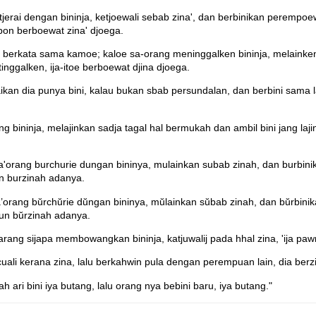
rai dengan bininja, ketjoewali sebab zina', dan berbinikan perempoew
pon berboewat zina' djoega.
 berkata sama kamoe; kaloe sa-orang meninggalken bininja, melainken 
ggalken, ija-itoe berboewat djina djoega.
an dia punya bini, kalau bukan sbab persundalan, dan berbini sama l
ininja, melajinkan sadja tagal hal bermukah dan ambil bini jang lajin,
orang burchurie dungan bininya, mulainkan subab zinah, dan burbinik
un burzinah adanya.
orang bŭrchŭrie dŭngan bininya, mŭlainkan sŭbab zinah, dan bŭrbinika
pun bŭrzinah adanya.
rang sijapa membowangkan bininja, katjuwalij pada hhal zina, 'ija pa
uali kerana zina, lalu berkahwin pula dengan perempuan lain, dia berz
 ari bini iya butang, lalu orang nya bebini baru, iya butang."