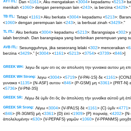
AYT ITL:
Dan <
1161
>, Aku mengatakan <
3004
> kepadamu <
5213
> b
menikah <
1060
> dengan perempuan lain <
243
>, ia berzina <
3429
>."
TB ITL:
Tetapi <
1161
> Aku berkata <
3004
> kepadamu <
5213
>: Baran
<
1060
> dengan perempuan lain <
243
>, ia berbuat zinah <
3429
>."
TL ITL:
Aku berkata <
3004
> kepadamu <
5213
>: Barangsiapa <
302
> 
ialah berzinah. Dan barangsiapa yang berbinikan perempuan yang su
AVB ITL:
Sesungguhnya, jika seseorang lelaki <
302
> menceraikan <
6
berzina <
3429
>.” [<
3004
> <
1161
> <
5213
> <
3754
> <
3739
> <
846
>]
GREEK WH:
λεγω δε υμιν οτι ος αν απολυση την γυναικα αυτου μη επι
GREEK WH Strong:
λεγω <
3004
> <
5719
> {V-PAI-1S} δε <
1161
> {CONJ
γυναικα <
1135
> {N-ASF} αυτου <
846
> {P-GSM} μη <
3361
> {PRT-N} ε
<
5736
> {V-PNI-3S}
GREEK SR:
Λέγω δὲ ὑμῖν ὅτι ὃς ἂν ἀπολύσῃ τὴν γυναῖκα αὐτοῦ μὴ ἐπὶ
GREEK SR Srong:
Λέγω <
3004
> {V-IPA1S} δὲ <
1161
> {C} ὑμῖν <
4771
>
<
846
> {R-3GMS} μὴ <
3361
> {D} ἐπὶ <
1909
> {P} πορνείᾳ, <
4202
> {N-
ἀπολελυμένην <
630
> {V-PEPAFS} γαμῶν <
1060
> {V-PPANMS} μοιχᾶτα