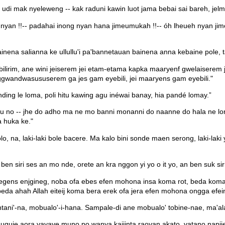
 udi mak nyeleweng -- kak raduni kawin luot jama bebai sai bareh, jelm
yan !!-- padahai inong nyan hana jimeumukah !!-- óh lheueh nyan ji
ena salianna ke ullullu'i pa'bannetauan bainena anna kebaine pole, tau
ebilirim, ane wini jeiserem jei etam-etama kapka maaryenf gwelaiserem 
gwandwasususerem ga jes gam eyebili, jei maaryens gam eyebili."
ding le loma, poli hitu kawing agu inéwai banay, hia pandé lomay.”
 no -- jhe do adho ma ne mo banni monanni do naanne do hala ne l
 huka ke."
lo, na, laki-laki bole bacere. Ma kalo bini sonde maen serong, laki-lak
en siri ses an mo nde, orete an kra nggon yi yo o it yo, an ben suk si
 egens enjgineg, noba ofa ebes efen mohona insa koma rot, beda kom
eda ahah Allah eiteij koma bera erek ofa jera efen mohona ongga efei
 ntani'-na, mobualo'-i-hana. Sampale-di ane mobualo' tobine-nae, ma'al
uguje aora vayave muno po wanya kaijinta raovan akato, vatano napije