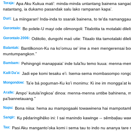
Toraja:
Apa Aku Kukua mati’: minda-minda untantang bainena sangadi
natantang, ia dukamo pasandak salu lako rampanan kapa’.
Duri:
La miingaran! Inda-inda to ssarak bainena, to te'da namanggauk
Gorontalo:
Bo polele-U mayi ode olimongoli: Titalotita ta motalaki dilel
Gorontalo 2006:
Oditolio, dungohi mao̒ utie: Titaalo tita tamotalaki dil
Balantak:
Bantilkonon-Ku na ko'omuu se' ime a men mengerensai borok
muntumpangkon.”
Bambam:
Pehingngii manappaia' inde tula'ku temo kuua: menna-menna 
Kaili Da'a:
Jadi epe komi tesaku e'i. Isema-sema mombasompo rongona
Mongondow:
Ta'e bá poguman-Ku ko'i monimu: Ki ine im mongga'at ko'i
Aralle:
Ampo' kutula'ingkoa' dinoa: menna-menna untibe bahinena, ma
pa'bannetauang."
Napu:
Bona niisa: hema au mampogaaki towawinena hai mampotambia 
Sangir:
Kụ pẹ̌daringihẹ̌ko ini: I sai manindo kawinge -- sěmbal᷊iau w
Taa:
Pasi Aku manganto’oka komi i sema tau to indo nu ananya tare m