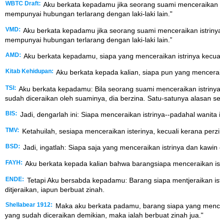
WBTC Draft:
Aku berkata kepadamu jika seorang suami menceraikan is
mempunyai hubungan terlarang dengan laki-laki lain."
VMD:
Aku berkata kepadamu jika seorang suami menceraikan istrinya
mempunyai hubungan terlarang dengan laki-laki lain.”
AMD:
Aku berkata kepadamu, siapa yang menceraikan istrinya kecuali
Kitab Kehidupan:
Aku berkata kepada kalian, siapa pun yang menceraik
TSI:
Aku berkata kepadamu: Bila seorang suami menceraikan istrinya 
sudah diceraikan oleh suaminya, dia berzina. Satu-satunya alasan se
BIS:
Jadi, dengarlah ini: Siapa menceraikan istrinya--padahal wanita
TMV:
Ketahuilah, sesiapa menceraikan isterinya, kecuali kerana perzin
BSD:
Jadi, ingatlah: Siapa saja yang menceraikan istrinya dan kawin d
FAYH:
Aku berkata kepada kalian bahwa barangsiapa menceraikan istr
ENDE:
Tetapi Aku bersabda kepadamu: Barang siapa mentjeraikan ister
ditjeraikan, iapun berbuat zinah.
Shellabear 1912:
Maka aku berkata padamu, barang siapa yang mencerai
yang sudah diceraikan demikian, maka ialah berbuat zinah jua."