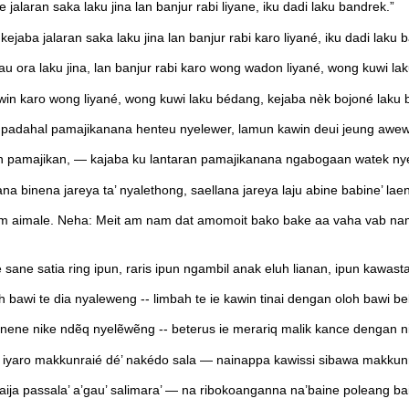
alaran saka laku jina lan banjur rabi liyane, iku dadi laku bandrek.”
aba jalaran saka laku jina lan banjur rabi karo liyané, iku dadi laku 
ra laku jina, lan banjur rabi karo wong wadon liyané, wong kuwi laku
in karo wong liyané, wong kuwi laku bédang, kejaba nèk bojoné laku 
padahal pamajikanana henteu nyelewer, lamun kawin deui jeung awewe 
n pamajikan, — kajaba ku lantaran pamajikanana ngabogaan watek nye
 binena jareya ta’ nyalethong, saellana jareya laju abine babine’ laen
m aimale. Neha: Meit am nam dat amomoit bako bake aa vaha vab n
ane satia ring ipun, raris ipun ngambil anak eluh lianan, ipun kawast
 bawi te dia nyaleweng -- limbah te ie kawin tinai dengan oloh bawi b
ene nike ndẽq nyelẽwẽng -- beterus ie merariq malik kance dengan ni
l iyaro makkunraié dé’ nakédo sala — nainappa kawissi sibawa makkunr
eaija passala’ a’gau’ salimara’ — na ribokoanganna na’baine poleang ba