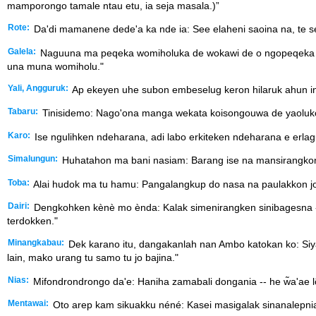
mamporongo tamale ntau etu, ia seja masala.)”
Rote:
Da'di mamanene dede'a ka nde ia: See elaheni saoina na, te se'
Galela:
Naguuna ma peqeka womiholuka de wokawi de o ngopeqeka 
una muna womiholu."
Yali, Angguruk:
Ap ekeyen uhe subon embeselug keron hilaruk ahun ino
Tabaru:
Tinisidemo: Nago'ona manga wekata koisongouwa de yaolukou
Karo:
Ise ngulihken ndeharana, adi labo erkiteken ndeharana e erlagu
Simalungun:
Huhatahon ma bani nasiam: Barang ise na mansirangkon p
Toba:
Alai hudok ma tu hamu: Pangalangkup do nasa na paulakkon jol
Dairi:
Dengkohken kènè mo ènda: Kalak simenirangken sinibagesna -
terdokken."
Minangkabau:
Dek karano itu, dangakanlah nan Ambo katokan ko: Siya
lain, mako urang tu samo tu jo bajina."
Nias:
Mifondrondrongo da'e: Haniha zamabali dongania -- he w̃a'ae l
Mentawai:
Oto arep kam sikuakku néné: Kasei masigalak sinanalepnia k