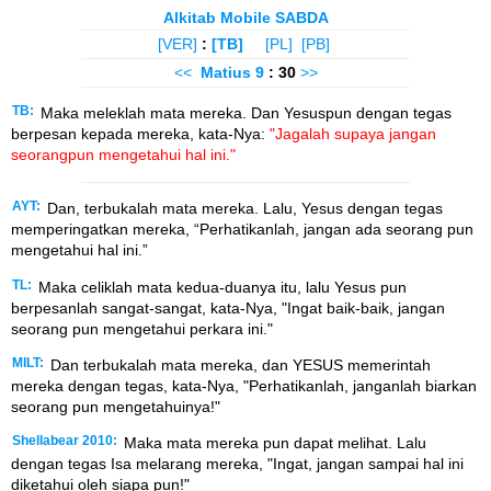
Alkitab Mobile SABDA
[VER]
:
[TB]
[PL]
[PB]
<<
Matius
9
: 30
>>
TB:
Maka meleklah mata mereka. Dan Yesuspun dengan tegas
berpesan kepada mereka, kata-Nya:
"Jagalah supaya jangan
seorangpun mengetahui hal ini."
AYT:
Dan, terbukalah mata mereka. Lalu, Yesus dengan tegas
memperingatkan mereka, “Perhatikanlah, jangan ada seorang pun
mengetahui hal ini.”
TL:
Maka celiklah mata kedua-duanya itu, lalu Yesus pun
berpesanlah sangat-sangat, kata-Nya, "Ingat baik-baik, jangan
seorang pun mengetahui perkara ini."
MILT:
Dan terbukalah mata mereka, dan YESUS memerintah
mereka dengan tegas, kata-Nya, "Perhatikanlah, janganlah biarkan
seorang pun mengetahuinya!"
Shellabear 2010:
Maka mata mereka pun dapat melihat. Lalu
dengan tegas Isa melarang mereka, "Ingat, jangan sampai hal ini
diketahui oleh siapa pun!"