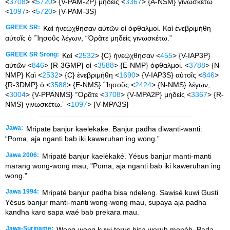
<
3708
> <
5720
> {V-PAM-2P} μηδεις <
3367
> {A-NSM} γινωσκετω
<
1097
> <
5720
> {V-PAM-3S}
GREEK SR:
Καὶ ἠνεῴχθησαν αὐτῶν οἱ ὀφθαλμοί. Καὶ ἐνεβριμήθη
αὐτοῖς ὁ ˚Ἰησοῦς λέγων, “Ὁρᾶτε μηδεὶς γινωσκέτω.”
GREEK SR Srong:
Καὶ <
2532
> {C} ἠνεῴχθησαν <
455
> {V-IAP3P}
αὐτῶν <
846
> {R-3GMP} οἱ <
3588
> {E-NMP} ὀφθαλμοί. <
3788
> {N-
NMP} Καὶ <
2532
> {C} ἐνεβριμήθη <
1690
> {V-IAP3S} αὐτοῖς <
846
>
{R-3DMP} ὁ <
3588
> {E-NMS} ˚Ἰησοῦς <
2424
> {N-NMS} λέγων,
<
3004
> {V-PPANMS} “Ὁρᾶτε <
3708
> {V-MPA2P} μηδεὶς <
3367
> {R-
NMS} γινωσκέτω.” <
1097
> {V-MPA3S}
Jawa:
Mripate banjur kaelekake. Banjur padha diwanti-wanti:
“Poma, aja nganti bab iki kaweruhan ing wong.”
Jawa 2006:
Mripaté banjur kaelèkaké. Yésus banjur manti-manti
marang wong-wong mau, "Poma, aja nganti bab iki kaweruhan ing
wong."
Jawa 1994:
Mripaté banjur padha bisa ndeleng. Sawisé kuwi Gusti
Yésus banjur manti-manti wong-wong mau, supaya aja padha
kandha karo sapa waé bab prekara mau.
Jawa-Suriname:
Wong-wong kuwi terus bisa weruh menèh. Pada