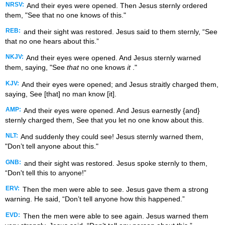
NRSV:
And their eyes were opened. Then Jesus sternly ordered
them, "See that no one knows of this."
REB:
and their sight was restored. Jesus said to them sternly, “See
that no one hears about this.”
NKJV:
And their eyes were opened. And Jesus sternly warned
them, saying, "See
that
no one knows
it
."
KJV:
And their eyes were opened; and Jesus straitly charged them,
saying, See [that] no man know [it].
AMP:
And their eyes were opened. And Jesus earnestly {and}
sternly charged them, See that you let no one know about this.
NLT:
And suddenly they could see! Jesus sternly warned them,
"Don’t tell anyone about this."
GNB:
and their sight was restored. Jesus spoke sternly to them,
“Don't tell this to anyone!”
ERV:
Then the men were able to see. Jesus gave them a strong
warning. He said, “Don’t tell anyone how this happened.”
EVD:
Then the men were able to see again. Jesus warned them