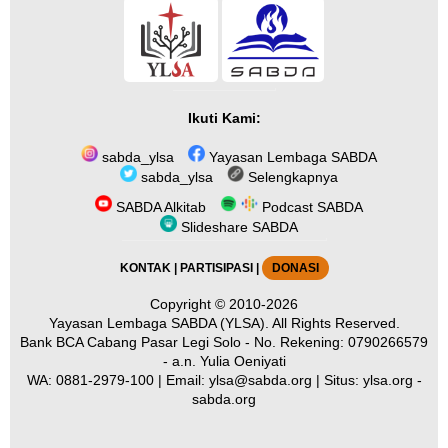
Ikuti Kami:
sabda_ylsa
Yayasan Lembaga SABDA
sabda_ylsa
Selengkapnya
SABDA Alkitab
Podcast SABDA
Slideshare SABDA
KONTAK
|
PARTISIPASI
|
DONASI
Copyright
© 2010-2026
Yayasan Lembaga SABDA (YLSA).
All Rights Reserved.
Bank BCA Cabang Pasar Legi Solo - No. Rekening: 0790266579
- a.n. Yulia Oeniyati
WA:
0881-2979-100
| Email:
ylsa@sabda.org
| Situs:
ylsa.org
-
sabda.org