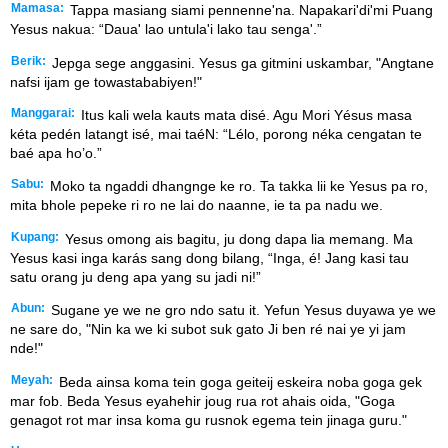
Mamasa:
Tappa masiang siami pennenne'na. Napakari'di'mi Puang
Yesus nakua: “Daua' lao untula'i lako tau senga'.”
Berik:
Jepga sege anggasini. Yesus ga gitmini uskambar, "Angtane
nafsi ijam ge towastababiyen!"
Manggarai:
Itus kali wela kauts mata disé. Agu Mori Yésus masa
kéta pedén latangt isé, mai taéN: “Lélo, porong néka cengatan te
baé apa ho’o.”
Sabu:
Moko ta ngaddi dhangnge ke ro. Ta takka lii ke Yesus pa ro,
mita bhole pepeke ri ro ne lai do naanne, ie ta pa nadu we.
Kupang:
Yesus omong ais bagitu, ju dong dapa lia memang. Ma
Yesus kasi inga karás sang dong bilang, “Inga, é! Jang kasi tau
satu orang ju deng apa yang su jadi ni!”
Abun:
Sugane ye we ne gro ndo satu it. Yefun Yesus duyawa ye we
ne sare do, "Nin ka we ki subot suk gato Ji ben ré nai ye yi jam
nde!"
Meyah:
Beda ainsa koma tein goga geiteij eskeira noba goga gek
mar fob. Beda Yesus eyahehir joug rua rot ahais oida, "Goga
genagot rot mar insa koma gu rusnok egema tein jinaga guru."