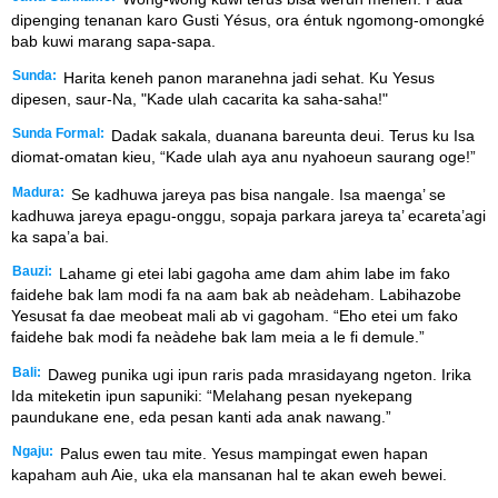
dipenging tenanan karo Gusti Yésus, ora éntuk ngomong-omongké
bab kuwi marang sapa-sapa.
Sunda:
Harita keneh panon maranehna jadi sehat. Ku Yesus
dipesen, saur-Na, "Kade ulah cacarita ka saha-saha!"
Sunda Formal:
Dadak sakala, duanana bareunta deui. Terus ku Isa
diomat-omatan kieu, “Kade ulah aya anu nyahoeun saurang oge!”
Madura:
Se kadhuwa jareya pas bisa nangale. Isa maenga’ se
kadhuwa jareya epagu-onggu, sopaja parkara jareya ta’ ecareta’agi
ka sapa’a bai.
Bauzi:
Lahame gi etei labi gagoha ame dam ahim labe im fako
faidehe bak lam modi fa na aam bak ab neàdeham. Labihazobe
Yesusat fa dae meobeat mali ab vi gagoham. “Eho etei um fako
faidehe bak modi fa neàdehe bak lam meia a le fi demule.”
Bali:
Daweg punika ugi ipun raris pada mrasidayang ngeton. Irika
Ida miteketin ipun sapuniki: “Melahang pesan nyekepang
paundukane ene, eda pesan kanti ada anak nawang.”
Ngaju:
Palus ewen tau mite. Yesus mampingat ewen hapan
kapaham auh Aie, uka ela mansanan hal te akan eweh bewei.