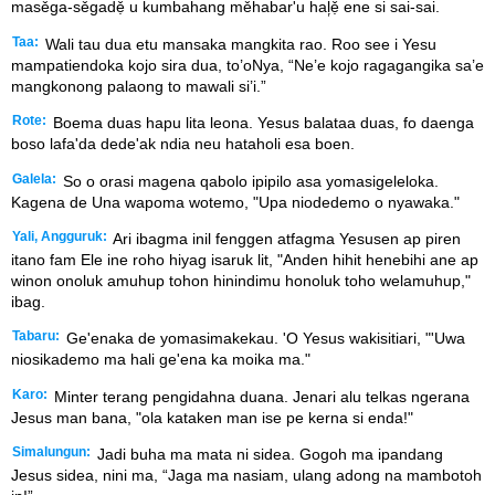
masěga-sěgadẹ̌ u kumbahang měhabar'u hal᷊ẹ̌ ene si sai-sai.
Taa:
Wali tau dua etu mansaka mangkita rao. Roo see i Yesu
mampatiendoka kojo sira dua, to’oNya, “Ne’e kojo ragagangika sa’e
mangkonong palaong to mawali si’i.”
Rote:
Boema duas hapu lita leona. Yesus balataa duas, fo daenga
boso lafa'da dede'ak ndia neu hataholi esa boen.
Galela:
So o orasi magena qabolo ipipilo asa yomasigeleloka.
Kagena de Una wapoma wotemo, "Upa niodedemo o nyawaka."
Yali, Angguruk:
Ari ibagma inil fenggen atfagma Yesusen ap piren
itano fam Ele ine roho hiyag isaruk lit, "Anden hihit henebihi ane ap
winon onoluk amuhup tohon hinindimu honoluk toho welamuhup,"
ibag.
Tabaru:
Ge'enaka de yomasimakekau. 'O Yesus wakisitiari, "'Uwa
niosikademo ma hali ge'ena ka moika ma."
Karo:
Minter terang pengidahna duana. Jenari alu telkas ngerana
Jesus man bana, "ola kataken man ise pe kerna si enda!"
Simalungun:
Jadi buha ma mata ni sidea. Gogoh ma ipandang
Jesus sidea, nini ma, “Jaga ma nasiam, ulang adong na mambotoh