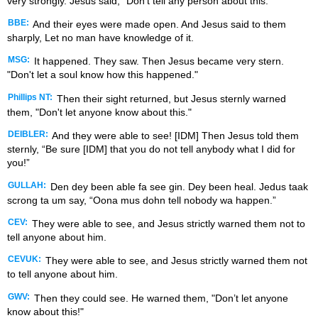
very strongly. Jesus said, “Don’t tell any person about this.”
BBE:
And their eyes were made open. And Jesus said to them
sharply, Let no man have knowledge of it.
MSG:
It happened. They saw. Then Jesus became very stern.
"Don't let a soul know how this happened."
Phillips NT:
Then their sight returned, but Jesus sternly warned
them, "Don't let anyone know about this."
DEIBLER:
And they were able to see! [IDM] Then Jesus told them
sternly, “Be sure [IDM] that you do not tell anybody what I did for
you!”
GULLAH:
Den dey been able fa see gin. Dey been heal. Jedus taak
scrong ta um say, “Oona mus dohn tell nobody wa happen.”
CEV:
They were able to see, and Jesus strictly warned them not to
tell anyone about him.
CEVUK:
They were able to see, and Jesus strictly warned them not
to tell anyone about him.
GWV:
Then they could see. He warned them, "Don’t let anyone
know about this!"