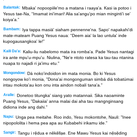
Balantak:
Mbaka' nopoopiile'mo a matana i raaya'a. Kasi ia potoo i
Yesus tae-Na, “Imamat ini'imari! Alia sa'angu'po mian minginti'i se'
koiya'a.”
Bambam:
Iya tappa masiä' siaham pennenne'na. Sapo' napakahi'di
mate-mateam Puang Yesus naua: “Deem aia' la lao untula' inde
kupogausangkoa' le!”
Kaili Da'a:
Kaliu-liu nabelomo mata ira romba'a. Pade Yesus nantagi
ira ante mpu'u-mpu'u. Niulina, "Ne'e ntoto ratesa ka tau-tau ntanina
nuapa to najadi ri ja'imu etu."
Mongondow:
Dá noko'indoidon im mata monia. Bo ki Yesus
nongoyow ko'i monia, "Dona'ai mongonguman simbá diá tobatúmai
intau mokota'au kon onu inta aindon nobalí tana'a."
Aralle:
Donetoo titungka' siang yato matannaii. Sika naoaminte
Puang Yesus, "Dakaiia' anna malai dai aha tau mangnginsang
didiona inde ang dahi."
Napu:
Unga pea meitahe. Roo indo, Yesu mokontohe, Nauli: "Inee
nipopololita i hema pea apa au Kubabehi irikamu ide."
Sangir:
Tangu i rẹ̌dua e někěllạe. Ene Mawu Yesus kai nẹ̌sẹ̌ding