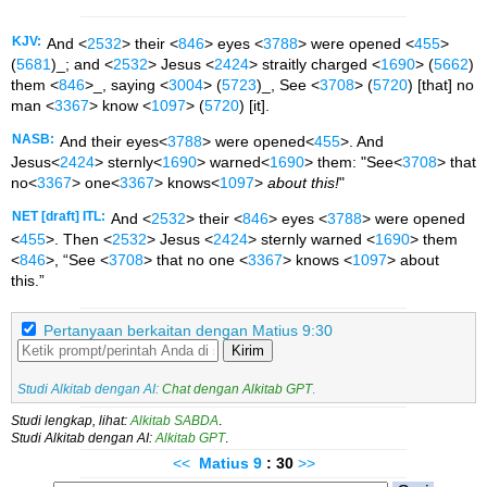
KJV:
And <
2532
> their <
846
> eyes <
3788
> were opened <
455
>
(
5681
)_; and <
2532
> Jesus <
2424
> straitly charged <
1690
> (
5662
)
them <
846
>_, saying <
3004
> (
5723
)_, See <
3708
> (
5720
) [that] no
man <
3367
> know <
1097
> (
5720
) [it].
NASB:
And their eyes<
3788
> were opened<
455
>. And
Jesus<
2424
> sternly<
1690
> warned<
1690
> them:
"See<
3708
> that
no<
3367
> one<
3367
> knows<
1097
>
about this!
"
NET [draft] ITL:
And <
2532
> their <
846
> eyes <
3788
> were opened
<
455
>. Then <
2532
> Jesus <
2424
> sternly warned <
1690
> them
<
846
>, “See <
3708
> that no one <
3367
> knows <
1097
> about
this.”
Pertanyaan berkaitan dengan Matius 9:30
Kirim
Studi Alkitab dengan AI:
Chat dengan Alkitab GPT
.
Studi lengkap, lihat:
Alkitab SABDA
.
Studi Alkitab dengan AI:
Alkitab GPT
.
<<
Matius
9
: 30
>>