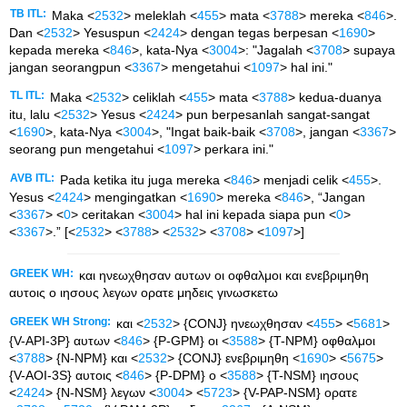
TB ITL:
Maka <
2532
> meleklah <
455
> mata <
3788
> mereka <
846
>.
Dan <
2532
> Yesuspun <
2424
> dengan tegas berpesan <
1690
>
kepada mereka <
846
>, kata-Nya <
3004
>: "Jagalah <
3708
> supaya
jangan seorangpun <
3367
> mengetahui <
1097
> hal ini."
TL ITL:
Maka <
2532
> celiklah <
455
> mata <
3788
> kedua-duanya
itu, lalu <
2532
> Yesus <
2424
> pun berpesanlah sangat-sangat
<
1690
>, kata-Nya <
3004
>, "Ingat baik-baik <
3708
>, jangan <
3367
>
seorang pun mengetahui <
1097
> perkara ini."
AVB ITL:
Pada ketika itu juga mereka <
846
> menjadi celik <
455
>.
Yesus <
2424
> mengingatkan <
1690
> mereka <
846
>, “Jangan
<
3367
> <
0
> ceritakan <
3004
> hal ini kepada siapa pun <
0
>
<
3367
>.” [<
2532
> <
3788
> <
2532
> <
3708
> <
1097
>]
GREEK WH:
και ηνεωχθησαν αυτων οι οφθαλμοι και ενεβριμηθη
αυτοις ο ιησους λεγων ορατε μηδεις γινωσκετω
GREEK WH Strong:
και <
2532
> {CONJ} ηνεωχθησαν <
455
> <
5681
>
{V-API-3P} αυτων <
846
> {P-GPM} οι <
3588
> {T-NPM} οφθαλμοι
<
3788
> {N-NPM} και <
2532
> {CONJ} ενεβριμηθη <
1690
> <
5675
>
{V-AOI-3S} αυτοις <
846
> {P-DPM} ο <
3588
> {T-NSM} ιησους
<
2424
> {N-NSM} λεγων <
3004
> <
5723
> {V-PAP-NSM} ορατε