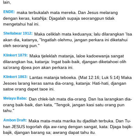
lain,
ENDE:
maka terbukalah mata mereka. Dan Jesus melarang
dengan keras, kataNja: Djagalah supaja seorangpun tidak
mengetahui hal ini.
Shellabear 1912:
Maka celiklah mata keduanya; lalu dilarangkan 'Isa
akan dia, katanya, "Ingatlah olehmu, jangan perkara ini diketahui
oleh seorang pun."
Klinkert 1879:
Maka tjeleklah matanja, laloe kadoewanja sangat
dilarangkan Isa, katanja: Ingat baik-baik, djangan diketahoei olih
sa'orang djoea pon akan perkara ini.
Klinkert 1863:
Lantas matanja teboeka. {Mat 12:16; Luk 5:14} Maka
Jesoes larang keras sama dia-orang, katanja: Hati-hati, djangan
satoe orang dapet taoe ini.
Melayu Baba:
Dan chlek-lah mata dia-orang. Dan Isa larangkan dia-
orang baik-baik, dan kata, "Tengok, jangan kasi satu orang pun
tahu."
Ambon Draft:
Maka mata-mata marika itu djadilah terbuka. Dan Tu-
han JESUS togorlah dija aw-rang dengan sangat, kata: Djaga bajik-
bajik, djangan barang sa; awrang dapat tahu itu.