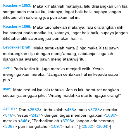
Keasberry 1853:
Maka klihatanlah matanya, lalu dilarangkan ulih Isa
sangat pada marika itu, katanya, Ingat baik baik, supaya jangan
dikutaui ulih sa'orang jua pun akan hal ini.
Keasberry 1866:
Maka tŭrchŭleklah matanya; lalu dilarangkan ulih
Isa sangat pada marika itu, katanya, Ingat baik baik, supaya jangan
dikŭtahui ulih sa’orang jua pun akan hal ini.
Leydekker Draft:
Maka terbukalah mata 2 nja: maka Xisaj pawn
melarangkan dija dengan meng`amang, sabdanja, 'ingatlah
djangan sa`awrang pawn meng`atahuwij 'itu.
AVB:
Pada ketika itu juga mereka menjadi celik. Yesus
mengingatkan mereka, “Jangan ceritakan hal ini kepada siapa
pun.”
Iban:
Mata seduai iya lalu tebuka. Jesus lalu berat-rat nangkan
seduai iya enggau jaku, "Anang madahka utai tu ngagai orang!"
AYT ITL:
Dan <
2532
>, terbukalah <
455
> mata <
3788
> mereka
<
846
>. Yesus <
2424
> dengan tegas memperingatkan <
1690
>
mereka <
846
>, "Perhatikanlah <
3708
>, jangan ada seorang
<
3367
> pun mengetahui <
1097
> hal ini." [<
2532
> <
3004
>]