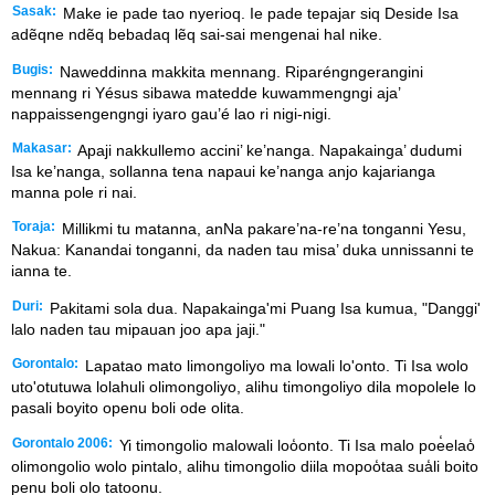
Sasak:
Make ie pade tao nyerioq. Ie pade tepajar siq Deside Isa
adẽqne ndẽq bebadaq lẽq sai-sai mengenai hal nike.
Bugis:
Naweddinna makkita mennang. Riparéngngerangini
mennang ri Yésus sibawa matedde kuwammengngi aja’
nappaissengengngi iyaro gau’é lao ri nigi-nigi.
Makasar:
Apaji nakkullemo accini’ ke’nanga. Napakainga’ dudumi
Isa ke’nanga, sollanna tena napaui ke’nanga anjo kajarianga
manna pole ri nai.
Toraja:
Millikmi tu matanna, anNa pakare’na-re’na tonganni Yesu,
Nakua: Kanandai tonganni, da naden tau misa’ duka unnissanni te
ianna te.
Duri:
Pakitami sola dua. Napakainga'mi Puang Isa kumua, "Danggi'
lalo naden tau mipauan joo apa jaji."
Gorontalo:
Lapatao mato limongoliyo ma lowali lo'onto. Ti Isa wolo
uto'otutuwa lolahuli olimongoliyo, alihu timongoliyo dila mopolele lo
pasali boyito openu boli ode olita.
Gorontalo 2006:
Yi timongolio malowali loo̒onto. Ti Isa malo poe̒elao̒
olimongolio wolo pintalo, alihu timongolio diila mopoo̒taa sua̒li boito
penu boli olo tatoonu.