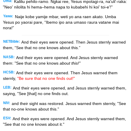
Uma:
Kaliliu pehilo-ramo. Ngkai ree, Yesus mpotagi-ra, na'uli'-raka:
"Neo' nilolita hi hema–hema napa to kubabehi hi koi' toi-e'!"
Yawa:
Naije kobe yamije mbar, weti yo ana raen akato. Umba
Yesus po yaorai pare, “Ibemo ipo ana umaso raura vatane mai
nora!”
NETBible:
And their eyes were opened. Then Jesus sternly warned
them, “See that no one knows about this.”
NASB:
And their eyes were opened. And Jesus sternly warned
them: "See that no one knows
about this!"
HCSB:
And their eyes were opened. Then Jesus warned them
sternly,
"Be sure that no one finds out!"
LEB:
And their eyes were opened, and Jesus sternly warned them,
saying, "See [that] no one finds out.
NIV:
and their sight was restored. Jesus warned them sternly, "See
that no-one knows about this."
ESV:
And their eyes were opened. And Jesus sternly warned them,
"See that no one knows about it."