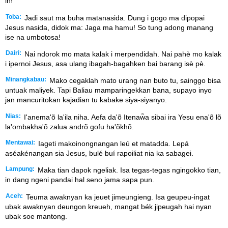
in!”
Toba:
Jadi saut ma buha matanasida. Dung i gogo ma dipopai
Jesus nasida, didok ma: Jaga ma hamu! So tung adong manang
ise na umbotosa!
Dairi:
Nai ndorok mo mata kalak i merpendidah. Nai pahè mo kalak
i ipernoi Jesus, asa ulang ibagah-bagahken bai barang isè pè.
Minangkabau:
Mako cegaklah mato urang nan buto tu, sainggo bisa
untuak maliyek. Tapi Baliau mamparingekkan bana, supayo inyo
jan mancuritokan kajadian tu kabake siya-siyanyo.
Nias:
I'anema'õ la'ila niha. Aefa da'õ Itenaw̃a sibai ira Yesu ena'õ lõ
la'ombakha'õ zalua andrõ gofu ha'õkhõ.
Mentawai:
Iageti makoinongnangan leú et matadda. Lepá
aséakénangan sia Jesus, bulé buí rapoiliat nia ka sabagei.
Lampung:
Maka tian dapok ngeliak. Isa tegas-tegas ngingokko tian,
in dang ngeni pandai hal seno jama sapa pun.
Aceh:
Teuma awaknyan ka jeuet jimeungieng. Isa geupeu-ingat
ubak awaknyan deungon kreueh, mangat bék jipeugah hai nyan
ubak soe mantong.