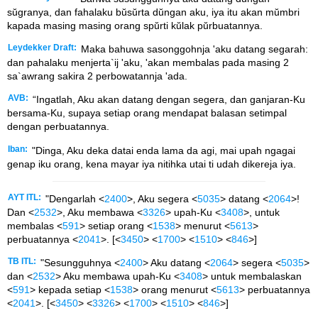
sŭgranya, dan fahalaku bŭsŭrta dŭngan aku, iya itu akan mŭmbri
kapada masing masing orang spŭrti kŭlak pŭrbuatannya.
Leydekker Draft:
Maka bahuwa sasonggohnja 'aku datang segarah:
dan pahalaku menjerta`ij 'aku, 'akan membalas pada masing 2
sa`awrang sakira 2 perbowatannja 'ada.
AVB:
“Ingatlah, Aku akan datang dengan segera, dan ganjaran-Ku
bersama-Ku, supaya setiap orang mendapat balasan setimpal
dengan perbuatannya.
Iban:
"Dinga, Aku deka datai enda lama da agi, mai upah ngagai
genap iku orang, kena mayar iya nitihka utai ti udah dikereja iya.
AYT ITL:
"Dengarlah <
2400
>, Aku segera <
5035
> datang <
2064
>!
Dan <
2532
>, Aku membawa <
3326
> upah-Ku <
3408
>, untuk
membalas <
591
> setiap orang <
1538
> menurut <
5613
>
perbuatannya <
2041
>. [<
3450
> <
1700
> <
1510
> <
846
>]
TB ITL:
"Sesungguhnya <
2400
> Aku datang <
2064
> segera <
5035
>
dan <
2532
> Aku membawa upah-Ku <
3408
> untuk membalaskan
<
591
> kepada setiap <
1538
> orang menurut <
5613
> perbuatannya
<
2041
>. [<
3450
> <
3326
> <
1700
> <
1510
> <
846
>]