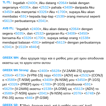
TL ITL:
Ingatlah <
2400
>, Aku datang <
2064
> kelak dengan
segeranya <
5035
>, dan <
2532
> pahala <
3408
> daripada Aku
<
3450
> ada menyertai <
3326
> Aku <
1700
>, supaya Aku akan
membalas <
591
> kepada tiap-tiap <
1538
> orang menurut seperti
<
5613
> perbuatannya <
2041
>.
AVB ITL:
“Ingatlah <
2400
>, Aku akan datang <
2064
> dengan
segera <
5035
>, dan <
2532
> ganjaran-Ku <
3408
> <
3450
>
bersama-Ku <
3326
> <
1700
>, supaya setiap orang <
1538
>
mendapat balasan <
591
> setimpal <
5613
> dengan perbuatannya
<
2041
>. [<
1510
> <
846
>]
GREEK WH:
ιδου ερχομαι ταχυ και ο μισθος μου μετ εμου αποδουναι
εκαστω ως το εργον εστιν αυτου
GREEK WH Strong:
ιδου <
2400
> <
5628
> {V-2AAM-2S} ερχομαι
<
2064
> <
5736
> {V-PNI-1S} ταχυ <
5035
> {ADV} και <
2532
> {CONJ}
ο <
3588
> {T-NSM} μισθος <
3408
> {N-NSM} μου <
3450
> {P-1GS}
μετ <
3326
> {PREP} εμου <
1700
> {P-1GS} αποδουναι <
591
>
<
5629
> {V-2AAN} εκαστω <
1538
> {A-DSM} ως <
5613
> {ADV} το
<
3588
> {T-NSN} εργον <
2041
> {N-NSN} εστιν <
2076
> <
5748
> {V-
PXI-3S} αυτου <
846
> {P-GSM}
GREEK SR:
¶“Ἰδοὺ, ἔρχομαι ταχύ, καὶ ὁ μισθός μου μετʼ ἐμοῦ,