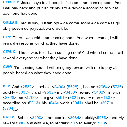
DEIBLER:
Jesus says to all people: “Listen! I am coming soon! And
I will pay back and punish or reward everyone according to what
each one has done.
GULLAH:
Jedus say, “Listen op! A da come soon! A da come fa gii
ebry poson de payback wa e wok fa.
CEV:
Then I was told: I am coming soon! And when I come, I will
reward everyone for what they have done.
CEVUK:
Then I was told: I am coming soon! And when I come, I will
reward everyone for what they have done.
GWV:
"I’m coming soon! I will bring my reward with me to pay all
people based on what they have done.
KJV:
And <
2532
>_, behold <
2400
> (
5628
)_, I come <
2064
> (
5736
)
quickly <
5035
>_; and <
2532
> my <
3450
> reward <
3408
> [is] with
<
3326
> me <
1700
>_, to give <
591
> (
5629
) every man <
1538
>
according as <
5613
> his <
846
> work <
2041
> shall be <
2071
>
(
5704
)_.
NASB:
"Behold<
2400
>, I am coming<
2064
> quickly<
5035
>, and My
reward<
3408
>
is
with Me, to render<
591
> to every<
1538
>