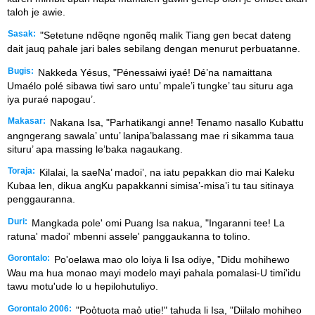
taloh je awie.
Sasak:
"Setetune ndẽqne ngonẽq malik Tiang gen becat dateng
dait jauq pahale jari bales sebilang dengan menurut perbuatanne.
Bugis:
Nakkeda Yésus, "Pénessaiwi iyaé! Dé’na namaittana
Umaélo polé sibawa tiwi saro untu’ mpale’i tungke’ tau situru aga
iya puraé napogau’.
Makasar:
Nakana Isa, "Parhatikangi anne! Tenamo nasallo Kubattu
angngerang sawala’ untu’ lanipa’balassang mae ri sikamma taua
situru’ apa massing le’baka nagaukang.
Toraja:
Kilalai, la saeNa’ madoi’, na iatu pepakkan dio mai Kaleku
Kubaa len, dikua angKu papakkanni simisa’-misa’i tu tau sitinaya
penggauranna.
Duri:
Mangkada pole' omi Puang Isa nakua, "Ingaranni tee! La
ratuna' madoi' mbenni assele' panggaukanna to tolino.
Gorontalo:
Po'oelawa mao olo loiya li Isa odiye, ”Didu mohihewo
Wau ma hua monao mayi modelo mayi pahala pomalasi-U timi'idu
tawu motu'ude lo u hepilohutuliyo.
Gorontalo 2006:
"Poo̒tuota mao̒ utie!" tahuda li Isa, "Diilalo mohiheo