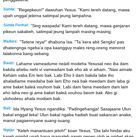
Sunda:
"Regepkeun!" dawuhan Yesus. "Kami tereh datang, mawa
upah unggal jelema satimpal jeung lampahna.
Sunda Formal:
“Sing waspada! Kami tereh datang, mawa ganjaran
pikeun sakabeh, satimpal jeung lampah masing-masing.
Madura:
"Tetene reya!" dhabuna Isa. "Ta’ kera abit Sengko’ pas
dhatengnga ngeba’a opa kaangguy males reng-oreng menorot
lalakonna bang-sebang.
Bauzi:
Lahame vameadume neàdi modeha Yesusat neo iba dam
bakda ahebu nehi vi vameadam bak eho ab vi aiham. “Nasi aimale.
Kehàm vaba Em lem bak. Labi Eho li dam bakda labe iho
ahaladiame meedaha bak lam Eho neà bak meedam dam laba gi
ame baket baleà vouhom bak. Labi dam faina meedam dam lam
eho laha neo gi ame baket baleà vouhou beom bak. Abo gi
ulohodesu ahala modiam bak.
Bali:
Ida Hyang Yesus ngandika: “Padingehangja! Sasajaane Ulun
bakal enggal teka! Ulun bakal ngaba hadiah buat sakancan anake,
manut pagaennyane suang-suang.
Ngaju:
"Keleh manantuani jetoh!" koan Yesus, "Dia tahi hindai aku
kareh mimbit upah hapa mamaleh gawin genep oloh je ombet akan