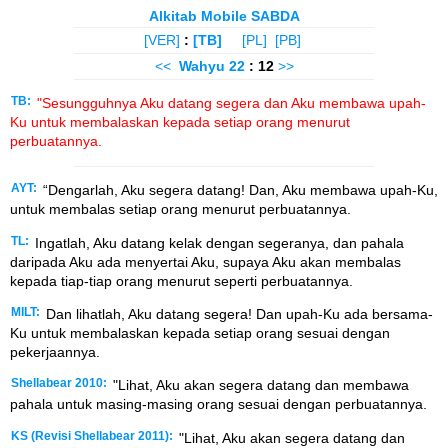
Alkitab Mobile SABDA
[VER]
:
[TB]
[PL]
[PB]
<<
Wahyu
22
: 12
>>
TB:
"Sesungguhnya Aku datang segera dan Aku membawa upah-
Ku untuk membalaskan kepada setiap orang menurut
perbuatannya.
AYT:
“Dengarlah, Aku segera datang! Dan, Aku membawa upah-Ku,
untuk membalas setiap orang menurut perbuatannya.
TL:
Ingatlah, Aku datang kelak dengan segeranya, dan pahala
daripada Aku ada menyertai Aku, supaya Aku akan membalas
kepada tiap-tiap orang menurut seperti perbuatannya.
MILT:
Dan lihatlah, Aku datang segera! Dan upah-Ku ada bersama-
Ku untuk membalaskan kepada setiap orang sesuai dengan
pekerjaannya.
Shellabear 2010:
"Lihat, Aku akan segera datang dan membawa
pahala untuk masing-masing orang sesuai dengan perbuatannya.
KS (Revisi Shellabear 2011):
"Lihat, Aku akan segera datang dan