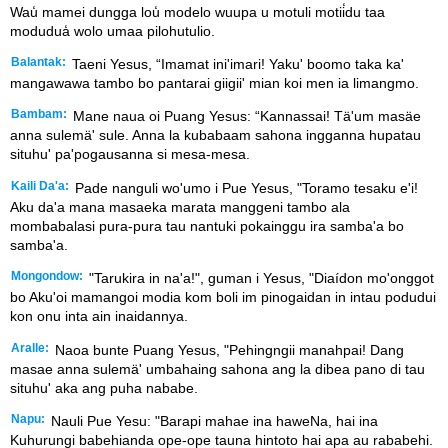
Wau̒ mamei dungga lou̒ modelo wuupa u motuli motii̒du taa
modudua̒ wolo umaa pilohutulio.
Balantak:
Taeni Yesus, “Imamat ini'imari! Yaku' boomo taka ka'
mangawawa tambo bo pantarai giigii' mian koi men ia limangmo.
Bambam:
Mane naua oi Puang Yesus: “Kannassai! Tä'um masäe
anna sulemä' sule. Anna la kubabaam sahona ingganna hupatau
situhu' pa'pogausanna si mesa-mesa.
Kaili Da'a:
Pade nanguli wo'umo i Pue Yesus, "Toramo tesaku e'i!
Aku da'a mana masaeka marata manggeni tambo ala
mombabalasi pura-pura tau nantuki pokainggu ira samba'a bo
samba'a.
Mongondow:
"Tarukira in na'a!", guman i Yesus, "Diaídon mo'onggot
bo Aku'oi mamangoi modia kom boli im pinogaidan in intau podudui
kon onu inta ain inaidannya.
Aralle:
Naoa bunte Puang Yesus, "Pehingngii manahpai! Dang
masae anna sulemä' umbahaing sahona ang la dibea pano di tau
situhu' aka ang puha nababe.
Napu:
Nauli Pue Yesu: "Barapi mahae ina haweNa, hai ina
Kuhurungi babehianda ope-ope tauna hintoto hai apa au rababehi.