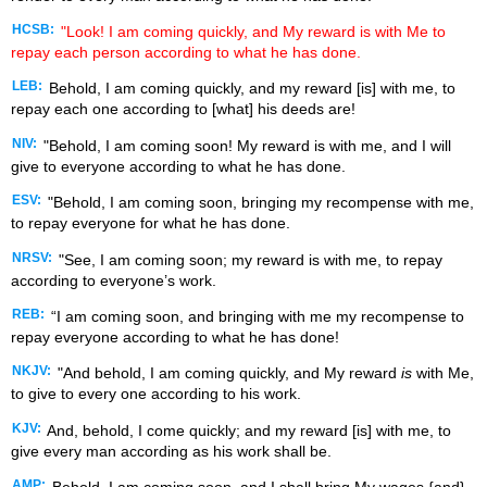
HCSB:
"Look! I am coming quickly, and My reward is with Me to
repay each person according to what he has done.
LEB:
Behold, I am coming quickly, and my reward [is] with me, to
repay each one according to [what] his deeds are!
NIV:
"Behold, I am coming soon! My reward is with me, and I will
give to everyone according to what he has done.
ESV:
"Behold, I am coming soon, bringing my recompense with me,
to repay everyone for what he has done.
NRSV:
"See, I am coming soon; my reward is with me, to repay
according to everyone’s work.
REB:
“I am coming soon, and bringing with me my recompense to
repay everyone according to what he has done!
NKJV:
"And behold, I am coming quickly, and My reward
is
with Me,
to give to every one according to his work.
KJV:
And, behold, I come quickly; and my reward [is] with me, to
give every man according as his work shall be.
AMP: