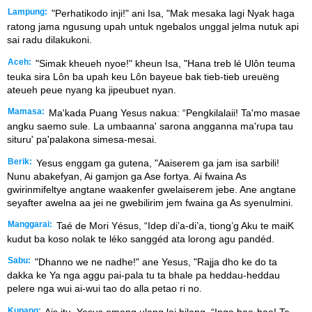
Lampung:
"Perhatikodo inji!" ani Isa, "Mak mesaka lagi Nyak haga
ratong jama ngusung upah untuk ngebalos unggal jelma nutuk api
sai radu dilakukoni.
Aceh:
"Simak kheueh nyoe!" kheun Isa, "Hana treb lé Ulôn teuma
teuka sira Lôn ba upah keu Lôn bayeue bak tieb-tieb ureuëng
ateueh peue nyang ka jipeubuet nyan.
Mamasa:
Ma'kada Puang Yesus nakua: “Pengkilalaii! Ta'mo masae
angku saemo sule. La umbaanna' sarona angganna ma'rupa tau
situru' pa'palakona simesa-mesai.
Berik:
Yesus enggam ga gutena, "Aaiserem ga jam isa sarbili!
Nunu abakefyan, Ai gamjon ga Ase fortya. Ai fwaina As
gwirinmifeltye angtane waakenfer gwelaiserem jebe. Ane angtane
seyafter awelna aa jei ne gwebilirim jem fwaina ga As syenulmini.
Manggarai:
Taé de Mori Yésus, “Idep di’a-di’a, tiong’g Aku te maiK
kudut ba koso nolak te léko sanggéd ata lorong agu pandéd.
Sabu:
"Dhanno we ne nadhe!" ane Yesus, "Rajja dho ke do ta
dakka ke Ya nga aggu pai-pala tu ta bhale pa heddau-heddau
pelere nga wui ai-wui tao do alla petao ri no.
Kupang:
Ais itu, Yesus omong ulang lai bilang, “Inga bae-bae! Te