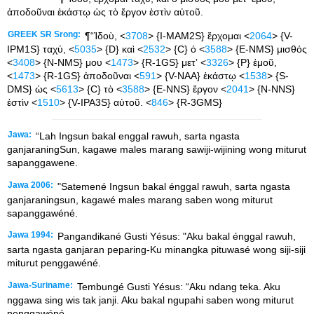
ἀποδοῦναι ἑκάστῳ ὡς τὸ ἔργον ἐστὶν αὐτοῦ.
GREEK SR Srong:
¶“Ἰδοὺ, <
3708
> {I-MAM2S} ἔρχομαι <
2064
> {V-
IPM1S} ταχύ, <
5035
> {D} καὶ <
2532
> {C} ὁ <
3588
> {E-NMS} μισθός
<
3408
> {N-NMS} μου <
1473
> {R-1GS} μετʼ <
3326
> {P} ἐμοῦ,
<
1473
> {R-1GS} ἀποδοῦναι <
591
> {V-NAA} ἑκάστῳ <
1538
> {S-
DMS} ὡς <
5613
> {C} τὸ <
3588
> {E-NNS} ἔργον <
2041
> {N-NNS}
ἐστὶν <
1510
> {V-IPA3S} αὐτοῦ. <
846
> {R-3GMS}
Jawa:
“Lah Ingsun bakal enggal rawuh, sarta ngasta
ganjaraningSun, kagawe males marang sawiji-wijining wong miturut
sapanggawene.
Jawa 2006:
"Satemené Ingsun bakal énggal rawuh, sarta ngasta
ganjaraningsun, kagawé males marang saben wong miturut
sapanggawéné.
Jawa 1994:
Pangandikané Gusti Yésus: "Aku bakal énggal rawuh,
sarta ngasta ganjaran peparing-Ku minangka pituwasé wong siji-siji
miturut penggawéné.
Jawa-Suriname:
Tembungé Gusti Yésus: “Aku ndang teka. Aku
nggawa sing wis tak janji. Aku bakal ngupahi saben wong miturut
penggawéné.