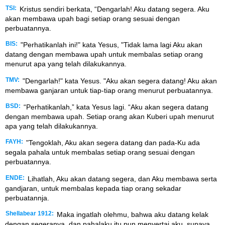
TSI:
Kristus sendiri berkata, “Dengarlah! Aku datang segera. Aku
akan membawa upah bagi setiap orang sesuai dengan
perbuatannya.
BIS:
"Perhatikanlah ini!" kata Yesus, "Tidak lama lagi Aku akan
datang dengan membawa upah untuk membalas setiap orang
menurut apa yang telah dilakukannya.
TMV:
"Dengarlah!" kata Yesus. "Aku akan segera datang! Aku akan
membawa ganjaran untuk tiap-tiap orang menurut perbuatannya.
BSD:
“Perhatikanlah,” kata Yesus lagi. “Aku akan segera datang
dengan membawa upah. Setiap orang akan Kuberi upah menurut
apa yang telah dilakukannya.
FAYH:
"Tengoklah, Aku akan segera datang dan pada-Ku ada
segala pahala untuk membalas setiap orang sesuai dengan
perbuatannya.
ENDE:
Lihatlah, Aku akan datang segera, dan Aku membawa serta
gandjaran, untuk membalas kepada tiap orang sekadar
perbuatannja.
Shellabear 1912:
Maka ingatlah olehmu, bahwa aku datang kelak
dengan segeranya, dan pahalaku itu pun menyertai aku, supaya