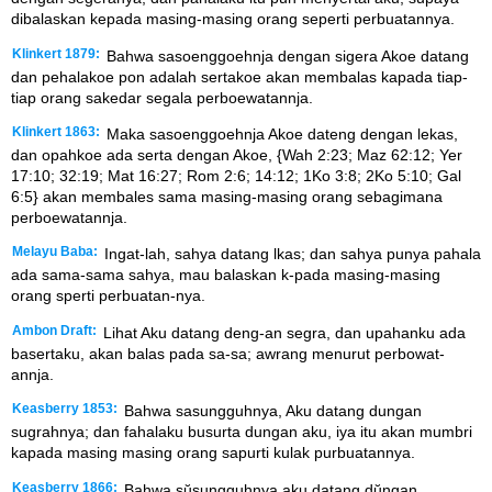
dibalaskan kepada masing-masing orang seperti perbuatannya.
Klinkert 1879:
Bahwa sasoenggoehnja dengan sigera Akoe datang
dan pehalakoe pon adalah sertakoe akan membalas kapada tiap-
tiap orang sakedar segala perboewatannja.
Klinkert 1863:
Maka sasoenggoehnja Akoe dateng dengan lekas,
dan opahkoe ada serta dengan Akoe, {Wah 2:23; Maz 62:12; Yer
17:10; 32:19; Mat 16:27; Rom 2:6; 14:12; 1Ko 3:8; 2Ko 5:10; Gal
6:5} akan membales sama masing-masing orang sebagimana
perboewatannja.
Melayu Baba:
Ingat-lah, sahya datang lkas; dan sahya punya pahala
ada sama-sama sahya, mau balaskan k-pada masing-masing
orang sperti perbuatan-nya.
Ambon Draft:
Lihat Aku datang deng-an segra, dan upahanku ada
basertaku, akan balas pada sa-sa; awrang menurut perbowat-
annja.
Keasberry 1853:
Bahwa sasungguhnya, Aku datang dungan
sugrahnya; dan fahalaku busurta dungan aku, iya itu akan mumbri
kapada masing masing orang sapurti kulak purbuatannya.
Keasberry 1866:
Bahwa sŭsungguhnya aku datang dŭngan