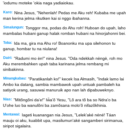
'iodumu moteke 'okia naga yadiaiokau.
Karo:
Nina Jesus, "Nehenlah! Pedas me Aku reh! Kubaba me upah
man kerina jelma rikutken kai si nggo ibahanna.
Simalungun:
Tonggor ma, podas do Ahu roh! Huboan do upah, laho
mambalas hubani ganup halak romban hubani na hinorjahonni bei.
Toba:
Ida ma, gira ma Ahu ro! Boanonku ma upa silehonon tu
ganup, hombar tu na niulana!
Dairi:
"Radumi mo èn!" nina Jesus. "Oda ndekkah nèngè, roh mo
Aku merembahken upah taba karinana jelma rembang mi
sinibakinna.
Minangkabau:
"Paratikanlah ko!" kecek Isa Almasih, "Indak lamo lai
Ambo ka datang, sambia mambawok upah untuak pambaleh ka
satiyok urang, sasuwai manuruik apo nan lah dipabuweknyo.
Nias:
"Mitõngõni da'e!" Iw̃a'õ Yesu, "Lõ ara tõ ba so Ndra'o ba
U'ohe luo ba wanulõni ba zamõsana molo'õ nifazõkhinia.
Mentawai:
Iageti kuanangan nia Jesus, "Lelek'aké néné! Táan
mauju oi aku, kuabbit upa, masilumun'aké sangamberi sirimanua,
siripot sigalaira.