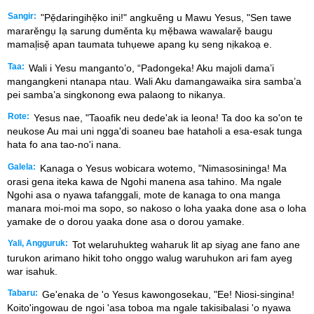
Sangir:
"Pẹ̌daringihẹ̌ko ini!" angkuěng u Mawu Yesus, "Sen tawe
mararěngụ Iạ sarung duměnta kụ mẹ̌bawa wawalarẹ̌ baugu
mamal᷊isẹ̌ apan taumata tuhụewe apang kụ seng nịkakoạ e.
Taa:
Wali i Yesu manganto’o, “Padongeka! Aku majoli dama’i
mangangkeni ntanapa ntau. Wali Aku damangawaika sira samba’a
pei samba’a singkonong ewa palaong to nikanya.
Rote:
Yesus nae, "Taoafik neu dede'ak ia leona! Ta doo ka so'on te
neukose Au mai uni ngga'di soaneu bae hataholi a esa-esak tunga
hata fo ana tao-no'i nana.
Galela:
Kanaga o Yesus wobicara wotemo, "Nimasosininga! Ma
orasi gena iteka kawa de Ngohi manena asa tahino. Ma ngale
Ngohi asa o nyawa tafanggali, mote de kanaga to ona manga
manara moi-moi ma sopo, so nakoso o loha yaaka done asa o loha
yamake de o dorou yaaka done asa o dorou yamake.
Yali, Angguruk:
Tot welaruhukteg waharuk lit ap siyag ane fano ane
turukon arimano hikit toho onggo walug waruhukon ari fam ayeg
war isahuk.
Tabaru:
Ge'enaka de 'o Yesus kawongosekau, "Ee! Niosi-singina!
Koito'ingowau de ngoi 'asa toboa ma ngale takisibalasi 'o nyawa