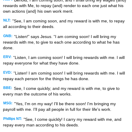
Behold, I am coming soon, and I shall bring My wages {and}
rewards with Me, to repay {and} render to each one just what his
own actions {and} his own work merit.
NLT:
"See, I am coming soon, and my reward is with me, to repay
all according to their deeds.
GNB:
“Listen!” says Jesus. “I am coming soon! I will bring my
rewards with me, to give to each one according to what he has
done.
ERV:
“Listen, I am coming soon! I will bring rewards with me. I will
repay everyone for what they have done.
EVD:
“Listen! I am coming soon! I will bring rewards with me. I will
repay each person for the things he has done.
BBE:
See, I come quickly; and my reward is with me, to give to
every man the outcome of his works.
MSG:
"Yes, I'm on my way! I'll be there soon! I'm bringing my
payroll with me. I'll pay all people in full for their life's work.
Phillips NT:
"See, I come quickly! I carry my reward with me, and
repay every man according to his deeds.