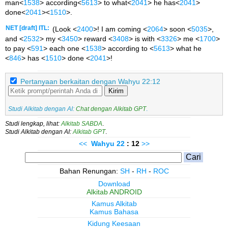
man<
1538
> according<
5613
> to what<
2041
> he has<
2041
>
done<
2041
><
1510
>.
NET [draft] ITL:
(Look <
2400
>! I am coming <
2064
> soon <
5035
>,
and <
2532
> my <
3450
> reward <
3408
> is with <
3326
> me <
1700
>
to pay <
591
> each one <
1538
> according to <
5613
> what he
<
846
> has <
1510
> done <
2041
>!
Pertanyaan berkaitan dengan Wahyu 22:12
Kirim
Studi Alkitab dengan AI:
Chat dengan Alkitab GPT
.
Studi lengkap, lihat:
Alkitab SABDA
.
Studi Alkitab dengan AI:
Alkitab GPT
.
<<
Wahyu
22
: 12
>>
Bahan Renungan:
SH
-
RH
-
ROC
Download
Alkitab ANDROID
Kamus Alkitab
Kamus Bahasa
Kidung Keesaan