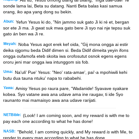
sonde lama lai, Beta su datang. Nanti Beta balas kasi samua
orang, iko apa yang dong su bekin.
Abun:
Yefun Yesus ki do, "Nin jammo suk gato Ji ki ré et, bergan
sor ete Ji ma. Ji gwat suk mwa gato bere Ji syo nai nje tepsu suk
gato án ben wa Ji re.
Meyah:
Noba Yesus agot erek kef oida, "Gij mona ongga ai estir
deika ojgomu beda Didif dimen si. Beda Didif dimeita yeyin ifons
ongga oufamofa eteb skoita iwa orofosutut osnok egens egens
ororu jeni mar ongga iwa intunggom sis fob.
Uma:
Na'uli' Pue' Yesus: "Neo' rata-amae', pai'-a mpohiwili kehi
butu dua tauna ntuku' napa to rababehi.
Yawa:
Amisy Yesus po raura pare, “Wadanide! Syavave syakare
kobea. Syo vatane awa ana udave ama ine raugav, ti ide Syo
raunanto mai mamaisyo awa ana udave rarijati.
NETBible:
(Look! I am coming soon, and my reward is with me to
pay each one according to what he has done!
NASB:
"Behold, I am coming quickly, and My reward
is
with Me, to
render to every man according to what he has done.