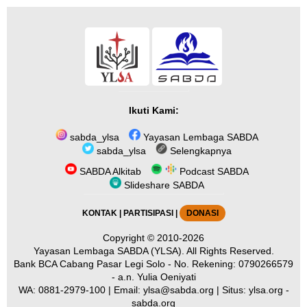
Ikuti Kami:
sabda_ylsa
Yayasan Lembaga SABDA
sabda_ylsa
Selengkapnya
SABDA Alkitab
Podcast SABDA
Slideshare SABDA
KONTAK
|
PARTISIPASI
|
DONASI
Copyright
© 2010-2026
Yayasan Lembaga SABDA (YLSA).
All Rights Reserved.
Bank BCA Cabang Pasar Legi Solo - No. Rekening: 0790266579
- a.n. Yulia Oeniyati
WA:
0881-2979-100
| Email:
ylsa@sabda.org
| Situs:
ylsa.org
-
sabda.org