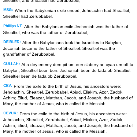
Shealtiel; and Shealtiel had Zerubbabel;
MSG:
When the Babylonian exile ended, Jehoiachin had Shealtiel,
Shealtiel had Zerubbabel,
Phillips NT:
After the Babylonian exile Jechoniah was the father of
Shealtiel, who was the father of Zerubbabel,
DEIBLER:
After the Babylonians took the Israelites to Babylon,
Jeconiah became the father of Shealtiel. Shealtiel was the
grandfather of Zerubbabel.
GULLAH:
Atta dey enemy dem pit um een slabery an cyaa um off ta
Babylon, Shealtiel been bon. Jechoniah been de fada ob Shealtiel.
Shealtiel been de fada ob Zerubbabel.
CEV:
From the exile to the birth of Jesus, his ancestors were:
Jehoiachin, Shealtiel, Zerubbabel, Abiud, Eliakim, Azor, Zadok,
Achim; Eliud, Eleazar, Matthan, Jacob, and Joseph, the husband of
Mary, the mother of Jesus, who is called the Messiah.
CEVUK:
From the exile to the birth of Jesus, his ancestors were:
Jehoiachin, Shealtiel, Zerubbabel, Abiud, Eliakim, Azor, Zadok,
Achim; Eliud, Eleazar, Matthan, Jacob, and Joseph, the husband of
Mary, the mother of Jesus, who is called the Messiah.