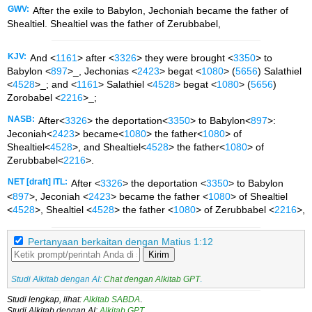
GWV:
After the exile to Babylon, Jechoniah became the father of
Shealtiel. Shealtiel was the father of Zerubbabel,
KJV:
And <
1161
> after <
3326
> they were brought <
3350
> to
Babylon <
897
>_, Jechonias <
2423
> begat <
1080
> (
5656
) Salathiel
<
4528
>_; and <
1161
> Salathiel <
4528
> begat <
1080
> (
5656
)
Zorobabel <
2216
>_;
NASB:
After<
3326
> the deportation<
3350
> to Babylon<
897
>:
Jeconiah<
2423
> became<
1080
> the father<
1080
> of
Shealtiel<
4528
>, and Shealtiel<
4528
> the father<
1080
> of
Zerubbabel<
2216
>.
NET [draft] ITL:
After <
3326
> the deportation <
3350
> to Babylon
<
897
>, Jeconiah <
2423
> became the father <
1080
> of Shealtiel
<
4528
>, Shealtiel <
4528
> the father <
1080
> of Zerubbabel <
2216
>,
Pertanyaan berkaitan dengan Matius 1:12
Kirim
Studi Alkitab dengan AI:
Chat dengan Alkitab GPT
.
Studi lengkap, lihat:
Alkitab SABDA
.
Studi Alkitab dengan AI:
Alkitab GPT
.