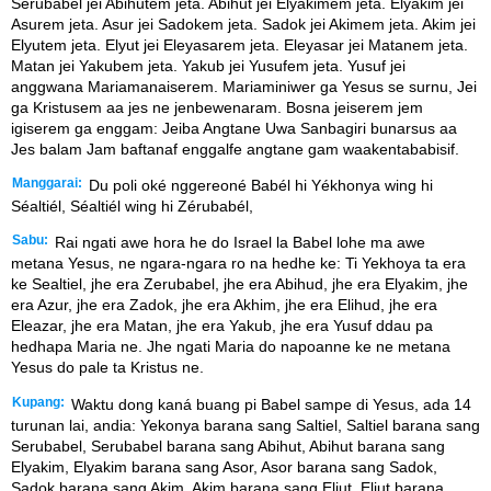
Serubabel jei Abihutem jeta. Abihut jei Elyakimem jeta. Elyakim jei
Asurem jeta. Asur jei Sadokem jeta. Sadok jei Akimem jeta. Akim jei
Elyutem jeta. Elyut jei Eleyasarem jeta. Eleyasar jei Matanem jeta.
Matan jei Yakubem jeta. Yakub jei Yusufem jeta. Yusuf jei
anggwana Mariamanaiserem. Mariaminiwer ga Yesus se surnu, Jei
ga Kristusem aa jes ne jenbewenaram. Bosna jeiserem jem
igiserem ga enggam: Jeiba Angtane Uwa Sanbagiri bunarsus aa
Jes balam Jam baftanaf enggalfe angtane gam waakentababisif.
Manggarai:
Du poli oké nggereoné Babél hi Yékhonya wing hi
Séaltiél, Séaltiél wing hi Zérubabél,
Sabu:
Rai ngati awe hora he do Israel la Babel lohe ma awe
metana Yesus, ne ngara-ngara ro na hedhe ke: Ti Yekhoya ta era
ke Sealtiel, jhe era Zerubabel, jhe era Abihud, jhe era Elyakim, jhe
era Azur, jhe era Zadok, jhe era Akhim, jhe era Elihud, jhe era
Eleazar, jhe era Matan, jhe era Yakub, jhe era Yusuf ddau pa
hedhapa Maria ne. Jhe ngati Maria do napoanne ke ne metana
Yesus do pale ta Kristus ne.
Kupang:
Waktu dong kaná buang pi Babel sampe di Yesus, ada 14
turunan lai, andia: Yekonya barana sang Saltiel, Saltiel barana sang
Serubabel, Serubabel barana sang Abihut, Abihut barana sang
Elyakim, Elyakim barana sang Asor, Asor barana sang Sadok,
Sadok barana sang Akim, Akim barana sang Eliut, Eliut barana