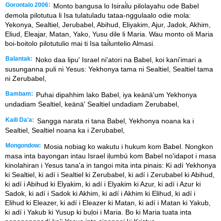
Gorontalo 2006:
Monto bangusa lo Isirai̒lu pilolayahu ode Babel
demola pilotutua li Isa tulatuladu tataa-nggulaalo odie mola:
Yekonya, Sealtiel, Jerubabel, Abihud, Eliyakim, Ajur, Jadok, Akhim,
Eliud, Eleajar, Matan, Yako, Yusu dile li Maria. Wau monto oli Maria
boi-boitolo pilotutulio mai ti Isa tai̒luntelio Almasi.
Balantak:
Noko daa lipu' Israel ni'atori na Babel, koi kani'imari a
susunganna puli ni Yesus: Yekhonya tama ni Sealtiel, Sealtiel tama
ni Zerubabel,
Bambam:
Puhai dipahhim lako Babel, iya keänä'um Yekhonya
undadiam Sealtiel, keänä' Sealtiel undadiam Zerubabel,
Kaili Da'a:
Sangga narata ri tana Babel, Yekhonya noana ka i
Sealtiel, Sealtiel noana ka i Zerubabel,
Mongondow:
Mosia nobiag ko wakutu i hukum kom Babel. Nongkon
masa inta bayongan intau Israel iḷumbú kom Babel no'idapot i masa
kinolahiran i Yesus tana'a in tangoi mita inta pinais: Ki adí Yekhonya
ki Sealtiel, ki adí i Sealtiel ki Zerubabel, ki adí i Zerubabel ki Abihud,
ki adí i Abihud ki Elyakim, ki adí i Elyakim ki Azur, ki adí i Azur ki
Sadok, ki adí i Sadok ki Akhim, ki adí i Akhim ki Elihud, ki adí i
Elihud ki Eleazer, ki adí i Eleazer ki Matan, ki adí i Matan ki Yakub,
ki adí i Yakub ki Yusup ki buḷoi i Maria. Bo ki Maria tuata inta