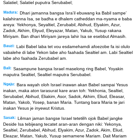
Salatiel; Salatiel puputra Serubabel;
Madura:
Dhari jamanna bangsa Isra’il ebuwang ka Babil sampe’
kalahiranna Isa, se badha e dhalem catheddan ma-nyama e baba
areya: Yekhonya, Seyaltiel, Zerubabil, Abihud, Elyakim, Azur,
Zadok, Akhim, Eliyud, Eleyazar, Matan, Yakub, Yusup rakana
Miriyam. Ban dhari Miriyam jareya lahir Isa se esebbut Almasih.
Bauzi:
Labi Babel laba tet vou esdamehamdi afoezobe fa isi olulo
vabalehe di labe Yekon labe aho faahada Sealtiel am. Labi Sealtiel
labe aho faahada Zerubabel am.
Bali:
Sasampune bangsa Israel maselong ring Babel, Yoyakin
maputra Sealtiel, Sealtiel maputra Serubabel.
Ngaju:
Bara wayah oloh Israel inawan akan Babel sampai Yesus
inakan, maka aton tarasurat kare aran toh: Yekhonia, Sealtiel,
Serubabel, Abihud, Eliakim, Asor, Sadok, Akhim, Eliud, Eleasar,
Matan, Yakob, Yosep, banan Maria. Tuntang bara Maria te jari
inakan Yesus je inyewut Kristus.
Sasak:
Lẽman jaman bangse Israel tetetẽh ojok Babel jangke
Deside Isa tebijeang tecatet aran-aran dengan niki: Yekonya,
Sealtiel, Zerubabel, Abihud, Elyakim, Azur, Zadok, Akim, Eliud,
Eleazar, Matan, Yakub, Yusup semamene Mariam. Dait Mariam