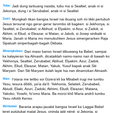
Toba:
Jadi dung tarbuang nasida, tubu ma si Sealtiel, anak ni si
Jekonya, dung i si Serubabel, anak ni si Sealtiel.
Dairi:
Mungkah tikan bangsa Israel nai ibuang soh mi tikki pertubuh
Jesus tersurat ngo gerar-gerar tarombo idi bagèen: si Jekhonya, si
Sealtiel, si Zerubabel, si Abihud, si Elyakim, si Azur, si Zadok, si
Akhim, si Eliud, si Eleazar, si Matan, si Jakob, si Josep sinibalè si
Maria. Janah si Maria mo menubuhken Jesus simergerarken Raja
Sipaluah siniperbagah-bagah Dèbata.
Minangkabau:
Dari maso banso Israel dibuwang ka Babel, sampai
ka kalayieran Isa Almasih, dicataiklah namo-namo nan di bawah ko:
Yekhonya, Sealtiel, Zerubabel, Abihud, Elyakim, Azur, Zadok,
Akhim, Eliud, Eleazar, Matan, Yakub, Yusuf bapak anak Siti
Maryam. Dari Siti Maryam itulah layie Isa nan dinamokan Almasih.
Nias:
I'otarai me tetibo soi Gizera'eli ba Mbabeli irugi me tumbu
Yesu, tesura dõitõi, ya'ia da'õ: Yekhonia, Selatieli, Zerubabeli,
Abiudi, Eliaki, Azuri, Zadoki, Akhimi, Eliudi, Eleazari, Matana,
Yakobo, Yosefo, fo'omo Maria. Ba moroi khõ Maria andrõ tumbu
Yesu nifotõi Keriso.
Mentawai:
Barania arajau-jauaké bangsa Israel ka Laggai Babel
teret putútukat matat Jesus, oninda iaté néné: si Jekonia, si