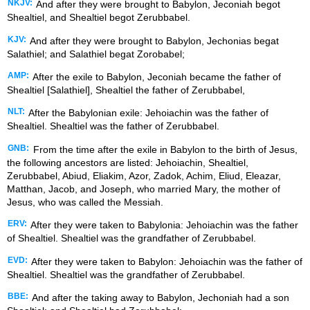
NKJV:
And after they were brought to Babylon, Jeconiah begot
Shealtiel, and Shealtiel begot Zerubbabel.
KJV:
And after they were brought to Babylon, Jechonias begat
Salathiel; and Salathiel begat Zorobabel;
AMP:
After the exile to Babylon, Jeconiah became the father of
Shealtiel [Salathiel], Shealtiel the father of Zerubbabel,
NLT:
After the Babylonian exile: Jehoiachin was the father of
Shealtiel. Shealtiel was the father of Zerubbabel.
GNB:
From the time after the exile in Babylon to the birth of Jesus,
the following ancestors are listed: Jehoiachin, Shealtiel,
Zerubbabel, Abiud, Eliakim, Azor, Zadok, Achim, Eliud, Eleazar,
Matthan, Jacob, and Joseph, who married Mary, the mother of
Jesus, who was called the Messiah.
ERV:
After they were taken to Babylonia: Jehoiachin was the father
of Shealtiel. Shealtiel was the grandfather of Zerubbabel.
EVD:
After they were taken to Babylon: Jehoiachin was the father of
Shealtiel. Shealtiel was the grandfather of Zerubbabel.
BBE:
And after the taking away to Babylon, Jechoniah had a son