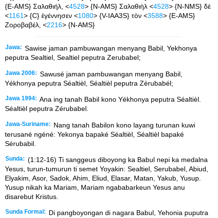
{E-AMS} Σαλαθιήλ, <
4528
> {N-AMS} Σαλαθιὴλ <
4528
> {N-NMS} δὲ
<
1161
> {C} ἐγέννησεν <
1080
> {V-IAA3S} τὸν <
3588
> {E-AMS}
Ζοροβαβέλ, <
2216
> {N-AMS}
Jawa:
Sawise jaman pambuwangan menyang Babil, Yekhonya
peputra Sealtiel, Sealtiel peputra Zerubabel;
Jawa 2006:
Sawusé jaman pambuwangan menyang Babil,
Yékhonya peputra Séaltièl, Séaltièl peputra Zèrubabél;
Jawa 1994:
Ana ing tanah Babil kono Yékhonya peputra Séaltièl.
Séaltièl peputra Zérubabel.
Jawa-Suriname:
Nang tanah Babilon kono layang turunan kuwi
terusané ngéné: Yekonya bapaké Séaltièl, Séaltièl bapaké
Sérubabil.
Sunda:
(1:12-16) Ti sanggeus diboyong ka Babul nepi ka medalna
Yesus, turun-tumurun ti semet Yoyakin: Sealtiel, Serubabel, Abiud,
Elyakim, Asor, Sadok, Ahim, Eliud, Elasar, Matan, Yakub, Yusup.
Yusup nikah ka Mariam, Mariam ngababarkeun Yesus anu
disarebut Kristus.
Sunda Formal:
Di pangboyongan di nagara Babul, Yehonia puputra