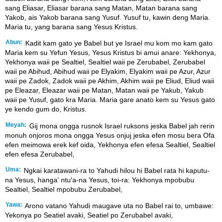
sang Eliasar, Eliasar barana sang Matan, Matan barana sang
Yakob, ais Yakob barana sang Yusuf. Yusuf tu, kawin deng Maria.
Maria tu, yang barana sang Yesus Kristus.
Abun:
Kadit kam gato ye Babel but ye Israel mu kom mo kam gato
Maria kem su Yefun Yesus, Yesus Kristus bi amui anare: Yekhonya,
Yekhonya waii pe Sealtiel, Sealtiel waii pe Zerubabel, Zerubabel
waii pe Abihud, Abihud waii pe Elyakim, Elyakim waii pe Azur, Azur
waii pe Zadok, Zadok waii pe Akhim, Akhim waii pe Eliud, Eliud waii
pe Eleazar, Eleazar waii pe Matan, Matan waii pe Yakub, Yakub
waii pe Yusuf, gato kra Maria. Maria gare anato kem su Yesus gato
ye kendo gum do, Kristus.
Meyah:
Gij mona ongga rusnok Israel ruksons jeska Babel jah rerin
monuh onjoros mona ongga Yesus onjuj jeska efen mosu bera Ofa
efen meimowa erek kef oida, Yekhonya efen efesa Sealtiel, Sealtiel
efen efesa Zerubabel,
Uma:
Ngkai karatawani-ra to Yahudi hilou hi Babel rata hi kaputu-
na Yesus, hanga' ntu'a-na Yesus, toi-ra: Yekhonya mpobubu
Sealtiel, Sealtiel mpobubu Zerubabel,
Yawa:
Arono vatano Yahudi maugave uta no Babel rai to, umbawe:
Yekonya po Seatiel avaki, Seatiel po Zerubabel avaki,