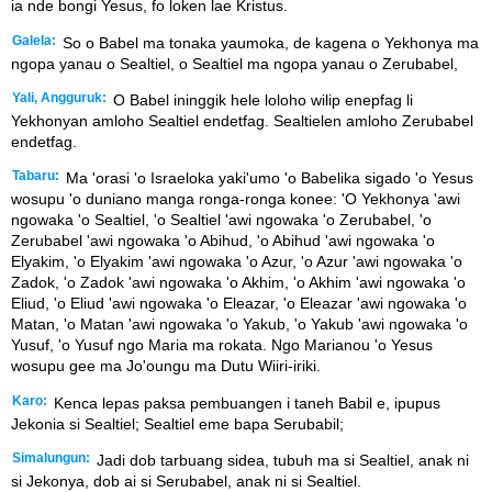
ia nde bongi Yesus, fo loken lae Kristus.
Galela:
So o Babel ma tonaka yaumoka, de kagena o Yekhonya ma
ngopa yanau o Sealtiel, o Sealtiel ma ngopa yanau o Zerubabel,
Yali, Angguruk:
O Babel ininggik hele loloho wilip enepfag li
Yekhonyan amloho Sealtiel endetfag. Sealtielen amloho Zerubabel
endetfag.
Tabaru:
Ma 'orasi 'o Israeloka yaki'umo 'o Babelika sigado 'o Yesus
wosupu 'o duniano manga ronga-ronga konee: 'O Yekhonya 'awi
ngowaka 'o Sealtiel, 'o Sealtiel 'awi ngowaka 'o Zerubabel, 'o
Zerubabel 'awi ngowaka 'o Abihud, 'o Abihud 'awi ngowaka 'o
Elyakim, 'o Elyakim 'awi ngowaka 'o Azur, 'o Azur 'awi ngowaka 'o
Zadok, 'o Zadok 'awi ngowaka 'o Akhim, 'o Akhim 'awi ngowaka 'o
Eliud, 'o Eliud 'awi ngowaka 'o Eleazar, 'o Eleazar 'awi ngowaka 'o
Matan, 'o Matan 'awi ngowaka 'o Yakub, 'o Yakub 'awi ngowaka 'o
Yusuf, 'o Yusuf ngo Maria ma rokata. Ngo Marianou 'o Yesus
wosupu gee ma Jo'oungu ma Dutu Wiiri-iriki.
Karo:
Kenca lepas paksa pembuangen i taneh Babil e, ipupus
Jekonia si Sealtiel; Sealtiel eme bapa Serubabil;
Simalungun:
Jadi dob tarbuang sidea, tubuh ma si Sealtiel, anak ni
si Jekonya, dob ai si Serubabel, anak ni si Sealtiel.