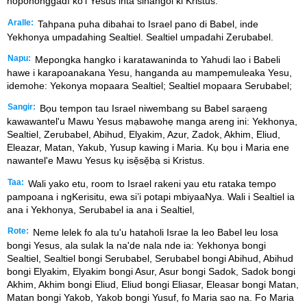
nopononggadí ko'i Yesus inta sinangoi ki Kristus.
Aralle:
Tahpana puha dibahai to Israel pano di Babel, inde
Yekhonya umpadahing Sealtiel. Sealtiel umpadahi Zerubabel.
Napu:
Mepongka hangko i karatawaninda to Yahudi lao i Babeli
hawe i karapoanakana Yesu, hanganda au mampemuleaka Yesu,
idemohe: Yekonya mopaara Sealtiel; Sealtiel mopaara Serubabel;
Sangir:
Bọu tempon tau Israel niwembang su Babel sarạeng
kawawantel'u Mawu Yesus mạbawohẹ manga areng ini: Yekhonya,
Sealtiel, Zerubabel, Abihud, Elyakim, Azur, Zadok, Akhim, Eliud,
Eleazar, Matan, Yakub, Yusup kawing i Maria. Kụ bọu i Maria ene
nawantel'e Mawu Yesus kụ isẹ̌sẹ̌bạ si Kristus.
Taa:
Wali yako etu, room to Israel rakeni yau etu rataka tempo
pampoana i ngKerisitu, ewa si’i potapi mbiyaaNya. Wali i Sealtiel ia
ana i Yekhonya, Serubabel ia ana i Sealtiel,
Rote:
Neme lelek fo ala tu'u hataholi Israe la leo Babel leu losa
bongi Yesus, ala sulak la na'de nala nde ia: Yekhonya bongi
Sealtiel, Sealtiel bongi Serubabel, Serubabel bongi Abihud, Abihud
bongi Elyakim, Elyakim bongi Asur, Asur bongi Sadok, Sadok bongi
Akhim, Akhim bongi Eliud, Eliud bongi Eliasar, Eleasar bongi Matan,
Matan bongi Yakob, Yakob bongi Yusuf, fo Maria sao na. Fo Maria