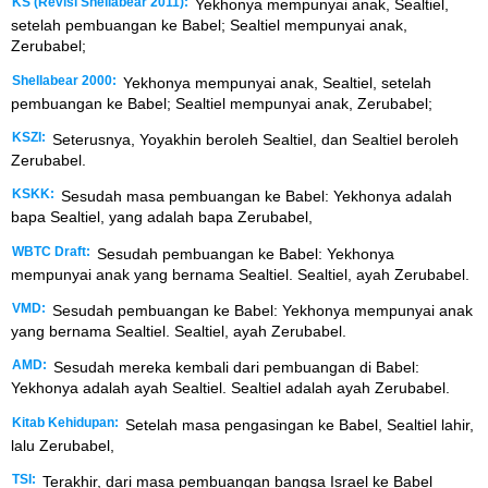
KS (Revisi Shellabear 2011):
Yekhonya mempunyai anak, Sealtiel,
setelah pembuangan ke Babel; Sealtiel mempunyai anak,
Zerubabel;
Shellabear 2000:
Yekhonya mempunyai anak, Sealtiel, setelah
pembuangan ke Babel; Sealtiel mempunyai anak, Zerubabel;
KSZI:
Seterusnya, Yoyakhin beroleh Sealtiel, dan Sealtiel beroleh
Zerubabel.
KSKK:
Sesudah masa pembuangan ke Babel: Yekhonya adalah
bapa Sealtiel, yang adalah bapa Zerubabel,
WBTC Draft:
Sesudah pembuangan ke Babel: Yekhonya
mempunyai anak yang bernama Sealtiel. Sealtiel, ayah Zerubabel.
VMD:
Sesudah pembuangan ke Babel: Yekhonya mempunyai anak
yang bernama Sealtiel. Sealtiel, ayah Zerubabel.
AMD:
Sesudah mereka kembali dari pembuangan di Babel:
Yekhonya adalah ayah Sealtiel. Sealtiel adalah ayah Zerubabel.
Kitab Kehidupan:
Setelah masa pengasingan ke Babel, Sealtiel lahir,
lalu Zerubabel,
TSI:
Terakhir, dari masa pembuangan bangsa Israel ke Babel