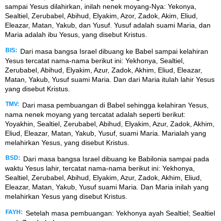
sampai Yesus dilahirkan, inilah nenek moyang-Nya: Yekonya,
Sealtiel, Zerubabel, Abihud, Elyakim, Azor, Zadok, Akim, Eliud,
Eleazar, Matan, Yakub, dan Yusuf. Yusuf adalah suami Maria, dan
Maria adalah ibu Yesus, yang disebut Kristus.
BIS:
Dari masa bangsa Israel dibuang ke Babel sampai kelahiran
Yesus tercatat nama-nama berikut ini: Yekhonya, Sealtiel,
Zerubabel, Abihud, Elyakim, Azur, Zadok, Akhim, Eliud, Eleazar,
Matan, Yakub, Yusuf suami Maria. Dan dari Maria itulah lahir Yesus
yang disebut Kristus.
TMV:
Dari masa pembuangan di Babel sehingga kelahiran Yesus,
nama nenek moyang yang tercatat adalah seperti berikut:
Yoyakhin, Sealtiel, Zerubabel, Abihud, Elyakim, Azur, Zadok, Akhim,
Eliud, Eleazar, Matan, Yakub, Yusuf, suami Maria. Marialah yang
melahirkan Yesus, yang disebut Kristus.
BSD:
Dari masa bangsa Israel dibuang ke Babilonia sampai pada
waktu Yesus lahir, tercatat nama-nama berikut ini: Yekhonya,
Sealtiel, Zerubabel, Abihud, Elyakim, Azur, Zadok, Akhim, Eliud,
Eleazar, Matan, Yakub, Yusuf suami Maria. Dan Maria inilah yang
melahirkan Yesus yang disebut Kristus.
FAYH:
Setelah masa pembuangan: Yekhonya ayah Sealtiel; Sealtiel