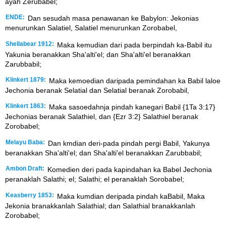
ayah Zerubabel;
ENDE:
Dan sesudah masa penawanan ke Babylon: Jekonias
menurunkan Salatiel, Salatiel menurunkan Zorobabel,
Shellabear 1912:
Maka kemudian dari pada berpindah ka-Babil itu
Yakunia beranakkan Sha'alti'el; dan Sha'alti'el beranakkan
Zarubbabil;
Klinkert 1879:
Maka kemoedian daripada pemindahan ka Babil laloe
Jechonia beranak Selatial dan Selatial beranak Zorobabil,
Klinkert 1863:
Maka sasoedahnja pindah kanegari Babil {1Ta 3:17}
Jechonias beranak Salathiel, dan {Ezr 3:2} Salathiel beranak
Zorobabel;
Melayu Baba:
Dan kmdian deri-pada pindah pergi Babil, Yakunya
beranakkan Sha'alti'el; dan Sha'alti'el beranakkan Zarubbabil;
Ambon Draft:
Komedien deri pada kapindahan ka Babel Jechonia
peranaklah Salathi; el; Salathi; el peranaklah Sorobabel;
Keasberry 1853:
Maka kumdian deripada pindah kaBabil, Maka
Jekonia branakkanlah Salathial; dan Salathial branakkanlah
Zorobabel;