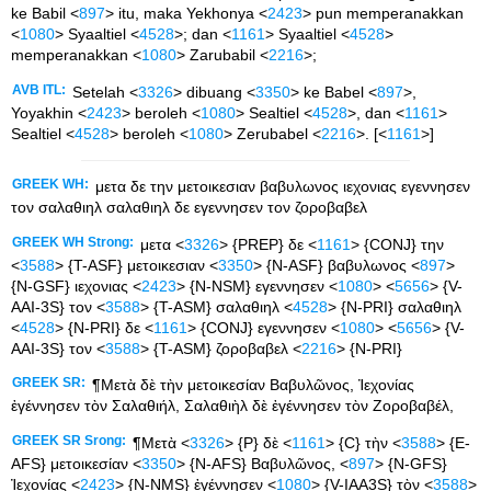
ke Babil <
897
> itu, maka Yekhonya <
2423
> pun memperanakkan
<
1080
> Syaaltiel <
4528
>; dan <
1161
> Syaaltiel <
4528
>
memperanakkan <
1080
> Zarubabil <
2216
>;
AVB ITL:
Setelah <
3326
> dibuang <
3350
> ke Babel <
897
>,
Yoyakhin <
2423
> beroleh <
1080
> Sealtiel <
4528
>, dan <
1161
>
Sealtiel <
4528
> beroleh <
1080
> Zerubabel <
2216
>. [<
1161
>]
GREEK WH:
μετα δε την μετοικεσιαν βαβυλωνος ιεχονιας εγεννησεν
τον σαλαθιηλ σαλαθιηλ δε εγεννησεν τον ζοροβαβελ
GREEK WH Strong:
μετα <
3326
> {PREP} δε <
1161
> {CONJ} την
<
3588
> {T-ASF} μετοικεσιαν <
3350
> {N-ASF} βαβυλωνος <
897
>
{N-GSF} ιεχονιας <
2423
> {N-NSM} εγεννησεν <
1080
> <
5656
> {V-
AAI-3S} τον <
3588
> {T-ASM} σαλαθιηλ <
4528
> {N-PRI} σαλαθιηλ
<
4528
> {N-PRI} δε <
1161
> {CONJ} εγεννησεν <
1080
> <
5656
> {V-
AAI-3S} τον <
3588
> {T-ASM} ζοροβαβελ <
2216
> {N-PRI}
GREEK SR:
¶Μετὰ δὲ τὴν μετοικεσίαν Βαβυλῶνος, Ἰεχονίας
ἐγέννησεν τὸν Σαλαθιήλ, Σαλαθιὴλ δὲ ἐγέννησεν τὸν Ζοροβαβέλ,
GREEK SR Srong:
¶Μετὰ <
3326
> {P} δὲ <
1161
> {C} τὴν <
3588
> {E-
AFS} μετοικεσίαν <
3350
> {N-AFS} Βαβυλῶνος, <
897
> {N-GFS}
Ἰεχονίας <
2423
> {N-NMS} ἐγέννησεν <
1080
> {V-IAA3S} τὸν <
3588
>