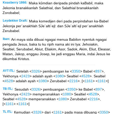
Keasberry 1866:
Maka kŭmdian deripada pindah kaBabil, maka
Jekonia branakkanlah Salathial, dan Salathial branakkanlah
Zorobabel;
Leydekker Draft:
Maka komedijen deri pada perpindahan ka-Babel
Jekonja per`anakhlah SJe`alti`ejl: dan SJe`alti`ejl per`anakhlah
Zerubabel.
Iban:
Ari maya sida dibuai ngagai menua Babilon nyentuk ngagai
pengada Jesus, baka tu ku ripih nama aki ini Iya: Jehoiakin,
Sealtiel, Serubabel, Abiut, Eliakim, Asor, Sadok, Akim, Eliut, Eleasar,
Matan, Jakop, enggau Josep, ke jadi enggau Maria, indai Jesus ke
dikumbai Kristus.
AYT ITL:
Setelah <
3326
> pembuangan ke <
3350
> Babel <
897
>,
Yekhonya <
2423
> adalah ayah <
1080
> Sealtiel <
4528
>. Sealtiel
<
4528
> adalah ayah <
1080
> Zerubabel <
2216
>. [<
1161
> <
1161
>]
TB ITL:
Sesudah <
3326
> pembuangan <
3350
> ke Babel <
897
>,
Yekhonya <
2423
> memperanakkan <
1080
> Sealtiel <
4528
>,
Sealtiel <
4528
> memperanakkan <
1080
> Zerubabel <
2216
>,
[<
1161
> <
1161
>]
TL ITL:
Kemudian <
3326
> dari <
1161
> pada masa dibuang <
3350
>