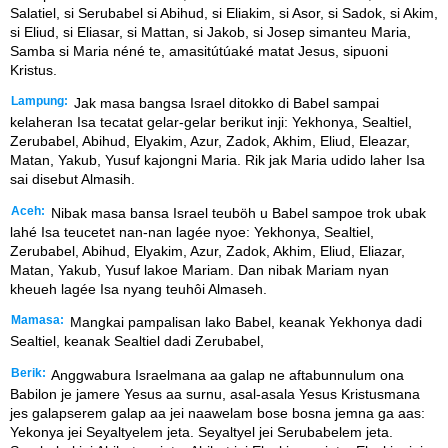
Salatiel, si Serubabel si Abihud, si Eliakim, si Asor, si Sadok, si Akim,
si Eliud, si Eliasar, si Mattan, si Jakob, si Josep simanteu Maria,
Samba si Maria néné te, amasitútúaké matat Jesus, sipuoni
Kristus.
Lampung:
Jak masa bangsa Israel ditokko di Babel sampai
kelaheran Isa tecatat gelar-gelar berikut inji: Yekhonya, Sealtiel,
Zerubabel, Abihud, Elyakim, Azur, Zadok, Akhim, Eliud, Eleazar,
Matan, Yakub, Yusuf kajongni Maria. Rik jak Maria udido laher Isa
sai disebut Almasih.
Aceh:
Nibak masa bansa Israel teuböh u Babel sampoe trok ubak
lahé Isa teucetet nan-nan lagée nyoe: Yekhonya, Sealtiel,
Zerubabel, Abihud, Elyakim, Azur, Zadok, Akhim, Eliud, Eliazar,
Matan, Yakub, Yusuf lakoe Mariam. Dan nibak Mariam nyan
kheueh lagée Isa nyang teuhôi Almaseh.
Mamasa:
Mangkai pampalisan lako Babel, keanak Yekhonya dadi
Sealtiel, keanak Sealtiel dadi Zerubabel,
Berik:
Anggwabura Israelmana aa galap ne aftabunnulum ona
Babilon je jamere Yesus aa surnu, asal-asala Yesus Kristusmana
jes galapserem galap aa jei naawelam bose bosna jemna ga aas:
Yekonya jei Seyaltyelem jeta. Seyaltyel jei Serubabelem jeta.