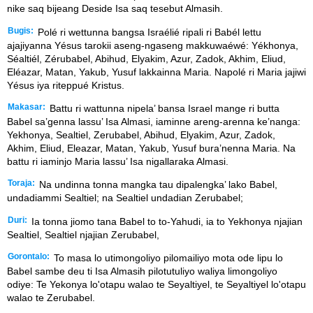
nike saq bijeang Deside Isa saq tesebut Almasih.
Bugis:
Polé ri wettunna bangsa Israélié ripali ri Babél lettu
ajajiyanna Yésus tarokii aseng-ngaseng makkuwaéwé: Yékhonya,
Séaltiél, Zérubabel, Abihud, Elyakim, Azur, Zadok, Akhim, Eliud,
Eléazar, Matan, Yakub, Yusuf lakkainna Maria. Napolé ri Maria jajiwi
Yésus iya riteppué Kristus.
Makasar:
Battu ri wattunna nipela’ bansa Israel mange ri butta
Babel sa’genna lassu’ Isa Almasi, iaminne areng-arenna ke’nanga:
Yekhonya, Sealtiel, Zerubabel, Abihud, Elyakim, Azur, Zadok,
Akhim, Eliud, Eleazar, Matan, Yakub, Yusuf bura’nenna Maria. Na
battu ri iaminjo Maria lassu’ Isa nigallaraka Almasi.
Toraja:
Na undinna tonna mangka tau dipalengka’ lako Babel,
undadiammi Sealtiel; na Sealtiel undadian Zerubabel;
Duri:
Ia tonna jiomo tana Babel to to-Yahudi, ia to Yekhonya njajian
Sealtiel, Sealtiel njajian Zerubabel,
Gorontalo:
To masa lo utimongoliyo pilomailiyo mota ode lipu lo
Babel sambe deu ti Isa Almasih pilotutuliyo waliya limongoliyo
odiye: Te Yekonya lo'otapu walao te Seyaltiyel, te Seyaltiyel lo'otapu
walao te Zerubabel.